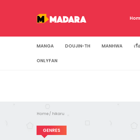
Hom
MANGA
DOUJIN-TH
MANHWA
เรื
ONLYFAN
Home
hikaru
GENRES