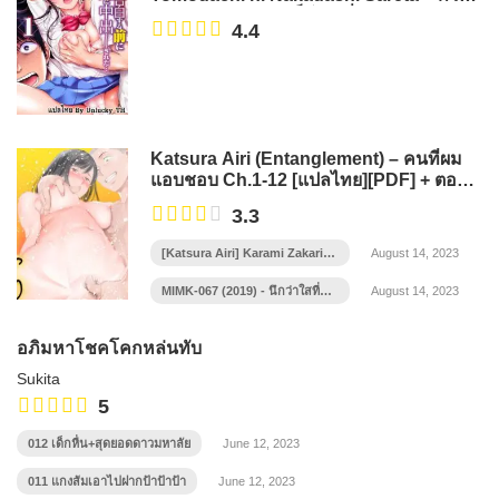
จะพูดออกไป…เธอก็โดนเพื่อนแตกในไป
4.4
แล้ว Ch.1-15[END]
Katsura Airi (Entanglement) – คนที่ผม
แอบชอบ Ch.1-12 [แปลไทย][PDF] + ตอน
พิเศษ + AV
3.3
[Katsura Airi] Karami Zakari
August 14, 2023
Bangaihen ภาพสี แปลไทย ไม่
เซ็น
MIMK-067 (2019) - นึกว่าใสที่แท้
August 14, 2023
ใจขาวขุ่น (Miyuki Arisaka &
Aoi Kukurigi) [ซับไทย]
อภิมหาโชคโคกหล่นทับ
Sukita
5
012 เด็กหื่น+สุดยอดดาวมหาลัย
June 12, 2023
011 แกงส้มเอาไปฝากป้าป้าป้า
June 12, 2023