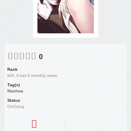
0
Rank
N/A, it has 0 monthly views
Tag(s)
Manhwa
Status
OnGoing