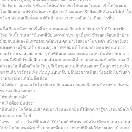
“อีกประมาณอาทิตย์ ชั้นจะให้มินต์ย้ายเข้าไปนะคะ” คุณมาเรียไหว้แม่ผม
โดยมีผมและแม่รับไหว้ตอบ หญิงสาวข้างคุณมาเรียยังคงยืนนิ่ง ผมไม่เข้าใจ
จริง ๆ พ่อเธอเสียทั้งคนแต่สีหน้าและแววตาเหมือนไม่เกิดอะไรขึ้น
ครึ่งเดือนหลังจากเสร็จสิ้นงานศพคุณพ่อกับแม่นก บ้านเราก็ได้รับสมาชิก
ใหม่ วันนั้นวันเสาร์มีแทกซี่บีบแตรหน้าประตู เมื่อรถเข้าจอดเทียบหน้าบ้าน
มีผมกับแม่และพี่แพรออกมาต้อนรับ คุณมาเรียลงมาในชุดดำ หน้าตายังคง
แสดงความโศกเศร้า ส่วนหญิงสาวที่ชื่อมินต์ ใบหน้ายังคงเฉยชาแต่ต้อง
ยอมรับว่าเธอสวยมากพอ ๆ กับพี่พิมเลยแต่สวยคนละแบบ มินต์ขาวหน้าตา
ออกฝรั่งริมฝีปากอิ่มสีแดงอมส้ม ตากลมผมสีน้ำตาลอ่อนคาดด้วยที่คาดผมสี
ดำ เธอใส่เสื้อยืดตัวเล็กรัดรูปสีเขียวอ่อนนมต้มดันออกมาเป็นลูก กางเกงผ้า
ขาสั้นสีขาวรัดจนเห็นเนินนูนเป็นกลีบ ปลีน่องขาวเนียน นี่เธอลืมไปรึเปล่า
ว่าพ่อเธอเพิ่งเสียไม่ถึงเดือน
“สวัสดีค่ะ” คุณมาเรียไหว้ทักทายกับแม่ผม ก่อนจะเรียกคนขับรถช่วยกันขน
ของลง มันเยอะมาก
“ฝากด้วยนะค่ะ”
“ค่ะไม่ต้องเป็นห่วง”
“นี่มินต์ค่ะ ไหว้คุณแม่สิ” คุณมาเรียแนะนำมินต์ให้พวกเรารู้จัก เธอยกมือไหว้
แม่ผมแบบขอไปที
“แพร… กล้า… ไหว้พี่มินต์เค้ารึยัง” ผมกับพี่แพรยกมือไหว้ทักทายเธอ แต่เธอ
ไม่รับไหว้พวกผมด้วยซ้ำ สายตาพี่แพร ปะทะกับพี่มินต์ ให้ตายเถอะ บ้านผม