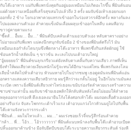
กับโต๊ะอาหาร แม่กับพี่แพรนั่งคุยกันอยู่มองเหมือนไม่เกิดอะไรขึ้น พี่มินต์นอน
แผ่ด้วยความเหนื่อยที่เสร็จสุขสมไปแล้วถึง 3 ครั้ง ผมจับข้อเท้าเธอยกแยก
ออกทั้ง 2 ข้าง โยกเอวพาควยแทรกเข้าออกในร่องสวรรค์อีกครั้ง พลางก้มลง
ไปมองผลงานตัวเอง ลำควยแข็งมันเลื่อมผลุบเข้าออกในหลืบ แคมหีอวบ
ขาวยู่คายตามแรง
“ซี๊ดส์… อื้มม… อื้ม…” พี่มินต์บีบเคล้นเต้านมอวบตัวเอง หลับตาครางอย่าง
ไม่อายแม่กับพี่แพร แม่คงนึกสนุกจับข้อมือ 2 ข้างของพี่มินต์ตรึงไว้ มัน
เหมือนเธอกำลังโดนรุมขึงพืดกลางโต๊ะอาหาร พี่แพรซึ่งกินสลัดผักอยู่ ใช้
ช้อนควักน้ำสลัดเย็น ๆ ขาวข้น ละเลงไปบนเต้าอวบใหญ่
“อู้ยยยยยว์” พี่มินต์ขนลุกเกรียวแต่ยังหลับตาเคลิ้มกับความเสียว ภาพที่เห็น
ยิ่งทำให้ผมเสียวควยเงี่ยนหนักไม่รู้จะทนได้อีกนานแค่ไหน พี่แพรก้มลงโลม
เลียน้ำสลัดไปทั่วเต้าอวบ หัวนมหายไปในปากชมพู เธอดูดมันจนพี่มินต์แอ่น
อกครางแสดงความเสียวสยิวกาย ผมรู้สึกว่าจะกลั้นไม่อยู่ ในอีกไม่นานมันคง
ระเบิด เพราะยิ่งพี่มินต์เสียวเท่าไหร่เธอจะขมิบร่องรัดลำควยแรงสร้างความ
ซาบซ่านเท่านั้น ผมจับขาซ้ายเธอพลิกให้กลับหันหลังโดยไม่ยอมให้ลำควย
หลุดออกจากร่องหี ดึงเธอลงมายืนโก้งโค้งศอกเท้าโต๊ะ ผมถอดเสื้อตัวเองออก
อย่างรีบเร่ง จับสะโพกกระเด้าเร็วแรง เต้าอวบแกว่งไกวหัวนมถูไถไปกับพื้น
โต๊ะตามจังหวะการกระเด้า
“พี่มินต์… ผมไม่ไหวแล้ว… ผม…” ผมเร่งซอยเร็วจี๋จนรู้สึกร้อนลำควย
“กล้า… พี่… โอ้ว… โอ้ววววววว” พี่มินต์แนบหน้าลงกับพื้นโต๊ะเต้าอวบเบียด
ปลิ้นออกมาด้านข้าง มือจับยึดบีบขอบโต๊ะระบายความเสียวกระสันต์ ร่องหี