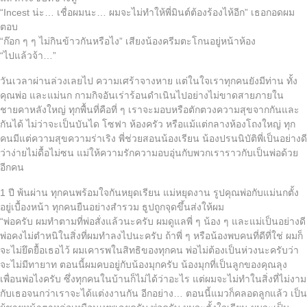
“Incest น่ะ… เชื่อผมนะ… ผมจะไม่ทำให้พี่มินต์ต้องร้องไห้อีก” เธอกอดผม
ตอบ
“ก๊อก ๆ ๆ ไม่กินข้าวกันหรือไง” เสียงน้องครีมตะโกนอยู่หน้าห้อง
“ไปแล้วจ้า…”
วันเวลาผ่านล่วงเลยไป ความเศร้าจางหาย แต่ในใจเราทุกคนยังมีท่าน ทั้ง
คุณพ่อ และแม่นก กามกิจอันเร่าร้อนดำเนินไปอย่างไม่ขาดสายภายใน
ชายคาหลังใหญ่ ทุกพื้นที่คือที่ ๆ เราจะมอบหรือตักตวงความสุขจากกันและ
กันได้ ไม่ว่าจะเป็นบันได โซฟา ห้องครัว หรือแม้แต่กลางห้องโถงใหญ่ ทุก
คนมีแต่ความสุขความร่าเริง พี่ช่วยสอนน้องเรียน น้องปรนนิบัติพี่เป็นอย่างดี
ว่าง่ายไม่ดื้อไม่ซน แม่ให้ความรักความอบอุ่นกับพวกเราราวกับเป็นพ่อด้วย
อีกคน
1 ปี พ้นผ่าน ทุกคนพร้อมใจกันหยุดเรียน แม่หยุดงาน รูปคุณพ่อกับแม่นกตั้ง
อยู่เบื้องหน้า ทุกคนยืนอย่างสำรวม ธูปถูกจุดขึ้นส่งให้ผม
“พ่อครับ ผมทำตามที่พ่อสั่งแล้วนะครับ ผมดูแลพี่ ๆ น้อง ๆ และแม่เป็นอย่างดี
พ่อคงไม่ตำหนิในสิ่งที่ผมทำลงไปนะครับ ถ้าพี่ ๆ หรือน้องพบคนที่ดีที่ใช่ ผมก็
จะไม่ยึดยื้อเธอไว้ ผมเคารพในสิทธิของทุกคน พ่อไม่ต้องเป็นห่วงนะครับว่า
จะไม่มีทายาท ตอนนี้ผมคบอยู่กับน้องมุกครับ น้องมุกที่เป็นลูกของคุณลุง
เพื่อนพ่อไงครับ ซึ่งทุกคนในบ้านก็ไม่ได้ว่าอะไร แต่ผมจะไม่ทำในสิ่งที่ไม่งาม
กับเธอจนกว่าเราจะได้แต่งงานกัน อีกอย่าง… ตอนนี้แมวก็คลอดลูกแล้ว เป็น