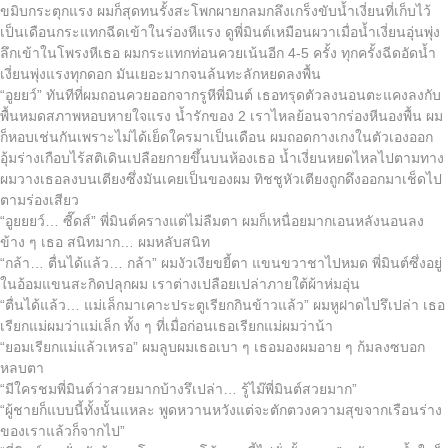
ขมิบกระตุกแรง ผมก็สุดทนรั้งสะโพกผายกลมกลึงเกร็งขับน้ำเงี่ยนที่เก็บไว้
เป็นเดือนกระแทกฉีดเข้าในร่องหีแรง ดูพี่มินต์เหมือนผวาเมื่อน้ำเงี่ยนอุ่นพุ่ง
ลึกเข้าในโพรงหีเธอ ผมกระแทกท่อนควยเน้นอีก 4-5 ครั้ง ทุกครั้งฉีดอัดน้ำ
เงี่ยนพุ่งแรงทุกดอก มันเยอะมากจนล้นทะลักหยดลงพื้น
“อูยยว์” ทันทีที่ผมถอนควยออกจากรูหีพี่มินต์ เธอทรุดตัวลงนอนตะแคงลงกับ
พื้นหมดสภาพหอบหายใจแรง น้ำรักของ 2 เราไหลย้อนจากร่องหีนองพื้น ผม
ก็หอบเช่นกันเพราะไม่ได้เย็ดใครมาเป็นเดือน ผมถอดกางเกงในตัวเองออก
อุ้มร่างเกือบไร้สติเดินเปลือยกายขึ้นบนห้องเธอ น้ำเงี่ยนหยดไหลไปตามทาง
ผมวางเธอลงบนเตียงซึ่งมันเคยเป็นของผม ทิชชูหัวเตียงถูกดึงออกมาเช็ดไป
ตามร่องเสียว
“อูยยยว์… ซี๊ดส์” พี่มินต์ครางแต่ไม่ลืมตา ผมก็เหนื่อยมากเอนหลังนอนลง
ข้าง ๆ เธอ สนิทมาก… ผมหลับสนิท
“กล้า… ตื่นได้แล้ว… กล้า” ผมงัวเงียขยี้ตา แขนขวาชาไปหมด พี่มินต์ซึ่งอยู่
ในอ้อมแขนสะกิดปลุกผม เราต่างเปลือยเปล่าภายใต้ผ้าห่มอุ่น
“ตื่นได้แล้ว… แม่เล็กมาเคาะประตูเรียกกินข้าวแล้ว” ผมหูฝาดไปรึเปล่า เธอ
เรียกแม่ผมว่าแม่เล็ก ทั้ง ๆ ที่เมื่อก่อนเธอเรียกแม่ผมว่าน้า
“ยอมเรียกแม่แล้วเหรอ” ผมลูบผมเธอเบา ๆ เธอมองผมอาย ๆ ก้มลงซบอก
หลบตา
“มีใครชมพี่มินต์ว่าสวยมากบ้างรึเปล่า… รู้ไม๊พี่มินต์สวยมาก”
“ผู้ชายก็แบบนี้ทั้งนั้นแหละ พูดหวานหวังแต่จะตักตวงความสุขจากเรือนร่าง
ของเราแล้วก็จากไป”