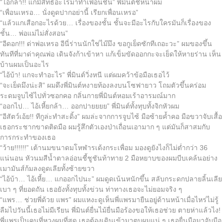
“ไอ้กล้า!! แกมีสิทธิ์อะไรมาทำเพื่อนชั้น” พี่มินต์ชี้หน้าผม
“เพื่อนเหรอ… นั่งดูดปากอย่านี้ เรียกเพื่อนเหรอ”
“แล้วแกเสือกอะไรด้วย… เรื่องของชั้น ชั้นจะมีอะไรกับใครมันก็เรื่องของ
ชั้น… พ่อแม่ไม่สั่งสอน”
“อีดอก!!! ด่าพ่อเหรอ อีนี่ร่านนักใช่ไม๊มึง ขอกูเย็ดซักทีเถอะวะ” ผมของขึ้น
ทันทีที่มาด่าคุณพ่อ เดินจังก้าเข้าหา แก้เข็มขัดออกกะจะเย็ดให้หายร่าน เห็น
บ้านผมเป็นอะไร
“ไอ้บ้า! แกจะทำอะไร” พี่มินต์วิ่งหนี แต่ผมคว้าข้อมือเธอไว้
“จะเย็ดมึงน่ะสิ” ผมดึงพี่มินต์หงายท้องลงบนโซฟายาว โถมตัวขึ้นคร่อม
ระดมจูบไซ้ไปทั่วซอกคอ กลิ่นกายพี่มินต์หอมเร้าอารมณ์มาก
“ออกไป… ไอ้เหี้ยกล้า… ออกปายยยย” พี่มินต์ทั้งทุบทั้งจิกหัวผม
“อีสัตว์เอ้ย!! ทีกูล่ะทำสะดิ้ง” ผมล่ะจากการจูบไซ้ มือซ้ายค้ำคอ มือขวาจับเสื้อ
เธอกระชากขาดติดมือ ผมรู้สึกตัวเองป่าเถื่อนเอามาก ๆ แต่มันก็สาสมกับ
การกระทำของเธอ
“ว้าย!!!!!!” เต้านมขนาดมโหฬารเด้งกระเพื่อม มองดูยังไงก็ไม่ต่ำกว่า 36
แน่นอน หัวนมสีน้ำตาลอ่อนชี้ชูชันท้าทาย 2 มือหยาบของผมบีบเคล้นอย่าง
เมามันส์ก้มลงดูดเลียทั้งซ้ายขวา
“ไอ้บ้า… ไอ้เหี้ย… แกออกไปนะ” ผมดูดเน้นหนักขึ้น สลับกระดกปลายลิ้นเลีย
เบา ๆ ที่ยอดถัน เธอยังทั้งทุบทั้งข่วน ท่าทางเธอจะไม่ยอมจริง ๆ
“แพร… ช่วยพี่ด้วย แพร” ผมแหงะดูเห็นพี่แพรมายืนอยู่ด้านหน้าเมื่อไหร่ไม่รู้
ลืมไปวันนี้เธอไม่มีเรียน พี่มินต์ยื่นไม้ยื่นมือร้องขอให้เธอช่วย ตายห่าแล้วไง!
พี่แพรเป็นคนที่หวงผมที่สุด เธอต้องเดินเข้ามาตบผมแน่ ๆ เธอยื่นมือมาจับมือ