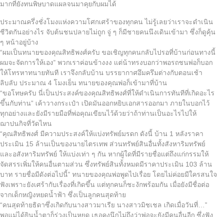
มากที่ยังทนพิษบาดแผลจนมาคุยกับผมได้
ประมาณครึ่งชั่งโมงแห่งความโศกเศร้าของทุกคน ไม่รู้เลยว่าเราจะดำเนิน
ชีวิตกันอย่างไร จับต้นชนปลายไม่ถูก จู่ ๆ ก็มีชายคนนึงเดินเข้ามา ซึ่งก็ดูคุ้น
ๆ หน้าอยู่บ้าง
“ผมเป็นทนายของคุณสิทธิพงศ์ครับ ขอเชิญทุกคนกลับไปรอที่บ้านก่อนทางนี้
ผมจะจัดการให้เอง” พวกเราค่อนข้างงง แต่น้าทรงบอกว่าพอรถชนพ่อก็บอก
ให้โทรหาทนายทันที เราจึงกลับบ้าน บรรยากาศอึมครึมต่างกับตอนเช้า
ลิบลับ ประมาณ 4 โมงเย็น ทนายของคุณพ่อก็เข้ามาที่บ้าน
“ขอโทษครับ นี่เป็นประสงค์ของคุณสิทธิพงศ์ที่ให้ดำเนินการทันทีที่เกิดอะไร
ขึ้นกับท่าน” เค้าวางกระเป๋า เปิดมันออกหยิบเอกสารออกมา ภายในบอกไว้
ทุกอย่างและยังมีรายมือที่พ่อคุณเขียนไว้ด้วยว่าถ้าท่านเป็นอะไรไปให้
ฌาปนกิจที่วัดไหน
“คุณสิทธิพงศ์ มีความประสงค์ให้แบ่งทรัพย์มรดก ดังนี้ บ้าน 1 หลังราคา
ประเมิน 15 ล้านเป็นของนายไตรเทพ ส่วนทรัพย์สินอื่นทั้งสังหาริมทรัพย์
และอสังหาริมทรัพย์ ให้แบ่งเท่า ๆ กัน หากผู้ใดที่มีรายชื่อแต่ถึงแก่กรรมให้
จัดสรรเพิ่มให้คนอื่นตามส่วน ซึ่งทรัพย์สินทั้งหมดมีราคาประเมิน 103 ล้าน
บาท รายชื่อมีดังต่อไปนี้” ทนายของคุณพ่อพูดไปเรื่อย โดยไม่ค่อยมีใครสนใจ
ฟังเพราะยังเศร้ากับเรื่องที่เกิดขึ้น แต่ทุกคนก็ชะงักพร้อมกัน เมื่อยังมีชื่อต่อ
จากเด็กหญิงหยดน้ำฟ้า ซึ่งเป็นลูกคนสุดท้าย
“คนสุดท้ายธิดาซึ่งเกิดกับนางสาวมาเรีย นางสาวมิชเชล เกิดเมื่อวันที่…”
พอแม่ได้ยินน้ำตาก็ร่วงเป็นหยด เธอคงนึกไม่ถึงว่าพ่อจะยังมีคนอื่นอีก ซึ่งฟัง