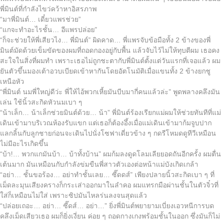
พี่มินต์ที่กำลังไขว่คว้าหาอิสรภาพ
“มาพี่มินต์… เดี๋ยวแพรช่วย”
“แกจะทำอะไรชั้น… อีแพรปล่อย”
“ก็จะช่วยให้พี่เสียวไง… พี่มินต์” ผิดคาด… พี่แพรจับข้อมือทั้ง 2 ข้างของพี่
มินต์มัดด้วยเข็มขัดของผมที่ถอดกองอยู่กับพื้น แล้วจับไว้ไม่ให้ทุบตีผม เธอคง
สะใจในสิ่งที่ผมทำ เพราะเธอไม่ถูกชะตากับพี่มินต์ตั้งแต่วันแรกที่เจอแล้ว ผม
ยันตัวขึ้นมองเต้าอวบเบียดเข้าหากันโดยอัตโนมัติเมื่อแขนทั้ง 2 ข้างยกชู
เหนือหัว
“พี่มินต์ นมพี่ใหญ่ดีว่ะ พี่ให้ไอ้พวกเหี้ยมันบีบมากี่คนแล้วล่ะ” พูดพลางคลึงมัน
เล่น ใช้นิ้วสะกิดหัวนมเบา ๆ
“น้าเล็ก… น้าเล็กช่วยมินต์ด้วย… น้า” พี่มินต์ร้องเรียกแม่ผมให้ช่วยทันทีที่แม่
เดินเข้ามาบริเวณห้องรับแขก แต่เธอก็ต้องอึ้งเมื่อแม่เดินเข้ามาก้มจูบปาก
แลกลิ้นกับลูกชายก่อนจะเดินไปนั่งโซฟาเดี่ยวข้าง ๆ กดรีโหมดดูทีวีเหมือน
ไม่มีอะไรเกิดขึ้น
“บ้า!… พวกแกมันบ้า… บ้าทั้งบ้าน” ผมก้มลงดูดโลมเลียยอดถันอีกครั้ง ผมตื่น
เต้นมาก มันเหมือนกับกำลังข่มขืนพี่สาวตัวเองต่อหน้าแม่บังเกิดเกล้า
“อย่า… ชั้นขอร้อง… อย่าทำชั้นเลย… ซี๊ดดส์” เพียงปลายนิ้วสะกิดเบา ๆ ที่
เม็ดละมุนเสียงครางก็กระเส่าออกมาในลำคอ ผมแทรกมือผ่านชั้นในตัวจิ๋วที่
ใส่ก็เหมือนไม่ใส่ เพราะซิปมันไหลร่นลงจนสุดแล้ว
“ปล่อยเถอะ… อย่า… ซี๊ดส์… อย่า…” ยิ่งพี่มินต์พยายามเบี่ยงเอวหนีการบด
คลึงเม็ดเสียวเธอ ผมก็ยิ่งเงี่ยน ค่อย ๆ ถอดกางเกงพร้อมชั้นในออก ซึ่งมันก็ไม่