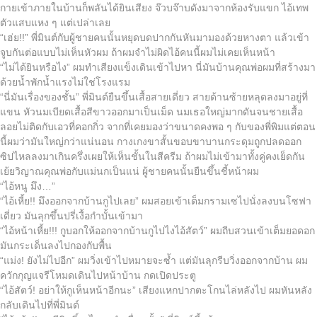
กายเข้าภายในบ้านก็พลันได้ยินเสียง จ๊วบจ๊าบดังมาจากห้องรับแขก ไอ้เทพ
ตัวแสบแหง ๆ แต่เปล่าเลย
“เฮ่ย!!” พี่มินต์กับผู้ชายคนนั้นหยุดบดปากกันหันมามองด้วยหางตา แล้วเข้า
จูบกันต่อแบบไม่เห็นหัวผม ถ้าผมจำไม่ผิดไอ้คนนี้ผมไม่เคยเห็นหน้า
“ไม่ได้ยินหรือไง” ผมทำเสียงแข็งเดินเข้าไปหา นี่มันบ้านคุณพ่อผมที่สร้างมา
ด้วยน้ำพักน้ำแรงไม่ใช่โรงแรม
“นี่มันเรื่องของชั้น” พี่มินต์ยืนขึ้นเสื้อสายเดี่ยว สายด้านซ้ายหลุดลงมาอยู่ที่
แขน หัวนมเบียดเสื้อสีขาวออกมาเป็นเม็ด นมเธอใหญ่มากดันจนชายเสื้อ
ลอยไม่ติดกับเอวที่คอกกิ่ว จากที่เคยมองว่าขนาดคงพอ ๆ กับของพี่พิมแต่ตอน
นี้ผมว่ามันใหญ่กว่าแน่นอน กางเกงขาสั้นขอบขาบานกระดุมถูกปลดออก
ซิปไหลลงมาเกินครึ่งเผยให้เห็นชั้นในสีครีม ถ้าผมไม่เข้ามาทั้งคู่คงเย็ดกัน
เย้ยวิญาณคุณพ่อกับแม่นกเป็นแน่ ผู้ชายคนนั้นยืนขึ้นชี้หน้าผม
“ไอ้หนู มึง…”
“ไอ้เหี้ย!! มึงออกจากบ้านกูไปเลย” ผมสอยเข้าเต็มกรามเซไปนั่งลงบนโซฟา
เดี่ยว มันลุกขึ้นปรี่เงื้อกำบั้นเข้ามา
“ไอ้หน้าเหี้ย!!! กูบอกให้ออกจากบ้านกูไปไงไอ้สัตว์” ผมถีบสวนเข้าเต็มยอดอก
มันกระเด็นลงไปกองกับพื้น
“แม่ง! ยังไม่ไปอีก” ผมวิ่งเข้าไปหมายจะซ้ำ แต่มันลุกรีบวิ่งออกจากบ้าน ผม
ควักกุญแจรีโหมดเดินไปหน้าบ้าน กดเปิดประตู
“ไอ้สัตว์! อย่าให้กูเห็นหน้าอีกนะ” เสียงแหกปากตะโกนไล่หลังไป ผมหันหลัง
กลับเดินไปที่พี่มินต์