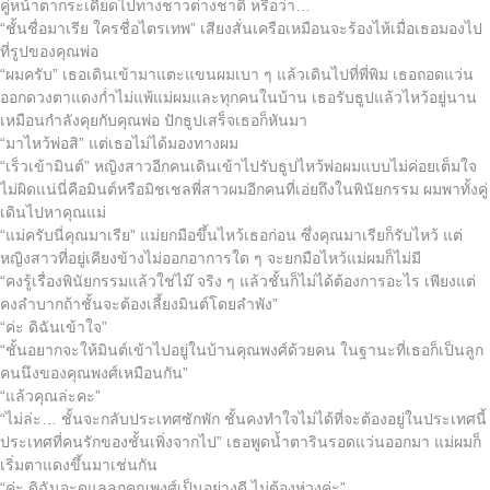
คู่หน้าตากระเดียดไปทางชาวต่างชาติ หรือว่า…
“ชั้นชื่อมาเรีย ใครชื่อไตรเทพ” เสียงสั่นเครือเหมือนจะร้องไห้เมื่อเธอมองไป
ที่รูปของคุณพ่อ
“ผมครับ” เธอเดินเข้ามาแตะแขนผมเบา ๆ แล้วเดินไปที่พี่พิม เธอถอดแว่น
ออกดวงตาแดงก่ำไม่แพ้แม่ผมและทุกคนในบ้าน เธอรับธูปแล้วไหว้อยู่นาน
เหมือนกำลังคุยกับคุณพ่อ ปักธูปเสร็จเธอก็หันมา
“มาไหว้พ่อสิ” แต่เธอไม่ได้มองทางผม
“เร็วเข้ามินต์” หญิงสาวอีกคนเดินเข้าไปรับธูปไหว้พ่อผมแบบไม่ค่อยเต็มใจ
ไม่ผิดแน่นี่คือมินต์หรือมิชเชลพี่สาวผมอีกคนที่เอ่ยถึงในพินัยกรรม ผมพาทั้งคู่
เดินไปหาคุณแม่
“แม่ครับนี่คุณมาเรีย” แม่ยกมือขึ้นไหว้เธอก่อน ซึ่งคุณมาเรียก็รับไหว้ แต่
หญิงสาวที่อยู่เคียงข้างไม่ออกอาการใด ๆ จะยกมือไหว้แม่ผมก็ไม่มี
“คงรู้เรื่องพินัยกรรมแล้วใช่ไม๊ จริง ๆ แล้วชั้นก็ไม่ได้ต้องการอะไร เพียงแต่
คงลำบากถ้าชั้นจะต้องเลี้ยงมินต์โดยลำพัง”
“ค่ะ ดิฉันเข้าใจ”
“ชั้นอยากจะให้มินต์เข้าไปอยู่ในบ้านคุณพงศ์ด้วยคน ในฐานะที่เธอก็เป็นลูก
คนนึงของคุณพงศ์เหมือนกัน”
“แล้วคุณล่ะคะ”
“ไม่ล่ะ… ชั้นจะกลับประเทศซักพัก ชั้นคงทำใจไม่ได้ที่จะต้องอยู่ในประเทศนี้
ประเทศที่คนรักของชั้นเพิ่งจากไป” เธอพูดน้ำตารินรอดแว่นออกมา แม่ผมก็
เริ่มตาแดงขึ้นมาเช่นกัน
“ค่ะ ดิฉันจะดูแลลูกคุณพงศ์เป็นอย่างดี ไม่ต้องห่วงค่ะ”