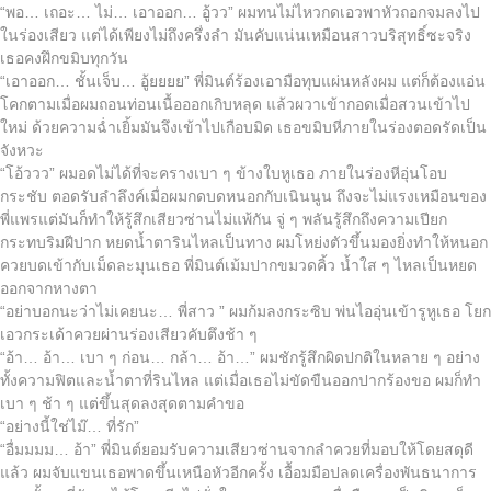
“พอ… เถอะ… ไม่… เอาออก… อู้วว” ผมทนไม่ไหวกดเอวพาหัวถอกจมลงไป
ในร่องเสียว แต่ได้เพียงไม่ถึงครึ่งลำ มันคับแน่นเหมือนสาวบริสุทธิ์ซะจริง
เธอคงฝึกขมิบทุกวัน
“เอาออก… ชั้นเจ็บ… อู้ยยยย” พี่มินต์ร้องเอามือทุบแผ่นหลังผม แต่ก็ต้องแอ่น
โคกตามเมื่อผมถอนท่อนเนื้อออกเกิบหลุด แล้วผวาเข้ากอดเมื่อสวนเข้าไป
ใหม่ ด้วยความฉ่ำเยิ้มมันจึงเข้าไปเกือบมิด เธอขมิบหีภายในร่องตอดรัดเป็น
จังหวะ
“โอ้ววว” ผมอดไม่ได้ที่จะครางเบา ๆ ข้างใบหูเธอ ภายในร่องหีอุ่นโอบ
กระชับ ตอดรับลำลึงค์เมื่อผมกดบดหนอกกับเนินนูน ถึงจะไม่แรงเหมือนของ
พี่แพรแต่มันก็ทำให้รู้สึกเสียวซ่านไม่แพ้กัน จู่ ๆ พลันรู้สึกถึงความเปียก
กระทบริมฝีปาก หยดน้ำตารินไหลเป็นทาง ผมโหย่งตัวขึ้นมองยิ่งทำให้หนอก
ควยบดเข้ากับเม็ดละมุนเธอ พี่มินต์เม้มปากขมวดคิ้ว น้ำใส ๆ ไหลเป็นหยด
ออกจากหางตา
“อย่าบอกนะว่าไม่เคยนะ… พี่สาว ” ผมก้มลงกระซิบ พ่นไออุ่นเข้ารูหูเธอ โยก
เอวกระเด้าควยผ่านร่องเสียวคับตึงช้า ๆ
“อ้า… อ้า… เบา ๆ ก่อน… กล้า… อ้า…” ผมชักรู้สึกผิดปกติในหลาย ๆ อย่าง
ทั้งความฟิตและน้ำตาที่รินไหล แต่เมื่อเธอไม่ขัดขืนออกปากร้องขอ ผมก็ทำ
เบา ๆ ช้า ๆ แต่ขึ้นสุดลงสุดตามคำขอ
“อย่างนี้ใช่ไม๊… ที่รัก”
“อื่มมมม… อ้า” พี่มินต์ยอมรับความเสียวซ่านจากลำควยที่มอบให้โดยสดุดี
แล้ว ผมจับแขนเธอพาดขึ้นเหนือหัวอีกครั้ง เอื้อมมือปลดเครื่องพันธนาการ