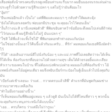
เสียงพ่อสั่งน้าทรงคนขับรถดูเหมือนท่านจะรีบมาก ผมยืนมองจนรถแล่นผ่าน
ประตูรั้วไปด้วยความรู้สึกแปลก ๆ แต่ไม่รู้ว่ามันคืออะไร
“อุ้ย!!!”
“ยืนเหม่ออีกแล้ว เป็นไง” แค่พี่พิมแตะผมเบา ๆ กลับทำให้ผมสะดุ้ง
“ยังไม่ได้บอกเลยครับ พ่อบอกมีประชุม จะคุยอะไรไว้ตอนเย็น”
“งั้นก็ว่างน่ะสิ มานี่เลยพ่อตัวดี” พี่พิมขยิบตาคว้าข้อมือจะดึงผมไปเล่นผีถ้าห่ม
“ไว้ก่อนนะพี่ ผมรู้สึกยังไงไม่รู้ มันแปลก ๆ”
“ใช่สิ ได้พี่แล้วจะทิ้งใช่ไม๊” พี่พิมกอดอกทำท่างอนแก้มป่อง
“ไม่ใช่อย่างนั้นเอาไว้คืนนี้แล้วกันนะครับ… ที่รัก” ผมหอมแก้มเธอทีนึงมัดจำ
ไว้
“ก็ได้” เธอเดินอารมณ์ดีไปนั่งกับน้อง ๆ และแม่ ภาพที่ไม่เคยคิดว่าจะได้เห็น
ก็ได้เห็น ห้องรับแขกที่อบอวนไปด้วยความสุข เต็มได้ด้วยรอยยิ้มและเสียง
หัวเราะของคนในบ้าน ที่ไม่ต้องแบ่งพักแบ่งฝ่าย ผมมองไปที่ห้องกินข้าว ไอ้
เทพนั่งกินผลไม้อยู่คนเดียว ผมจึงหยิบเบียร์กระป๋องในตู้เย็นแล้วไปนั่งคุยกับ
มัน
“เบียร์แต่เช้าเลยนะ ว่าแต่… กวาดครบแล้วสิพี่” คำแรกที่มันพูดกับผมช่าง
กวนบาทาซะเหลือเกิน
“ทำไมมึงถามอย่างนี้วะ”
“ก็เห็นหอมแก้มพี่พิมอยู่แหมบ ๆ แล้วดูดิ มันเป็นไปได้ที่ไหนที่สาว ๆ พวกนั้น
จะคุยกันกระหนุงกระหนิงได้แบบนั้น”
“เออ… ครบก็ครบ ว่าแต่มึงไม่ว่ากูนะ”