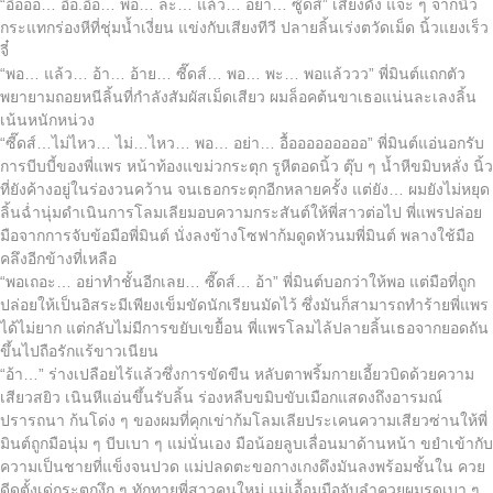
“อื้อออ… อื้อ.อื้อ… พอ… ละ… แล้ว… อย่า… ซู๊ดส์” เสียงดัง แจะ ๆ จากนิ้ว
กระแทกร่องหีที่ชุ่มน้ำเงี่ยน แข่งกับเสียงทีวี ปลายลิ้นเร่งตวัดเม็ด นิ้วแยงเร็ว
จี๋
“พอ… แล้ว… อ้า… อ้าย… ซี๊ดส์… พอ… พะ… พอแล้ววว” พี่มินต์แถกตัว
พยายามถอยหนีลิ้นที่กำลังสัมผัสเม็ดเสียว ผมล็อคต้นขาเธอแน่นละเลงลิ้น
เน้นหนักหน่วง
“ซี๊ดส์…ไม่ไหว… ไม่…ไหว… พอ… อย่า… อื้อออออออออ” พี่มินต์แอ่นอกรับ
การบีบบี้ของพี่แพร หน้าท้องแขม่วกระตุก รูหีตอดนิ้ว ตุ๊บ ๆ น้ำหีขมิบหลั่ง นิ้ว
ที่ยังค้างอยู่ในร่องวนคว้าน จนเธอกระตุกอีกหลายครั้ง แต่ยัง… ผมยังไม่หยุด
ลิ้นฉ่ำนุ่มดำเนินการโลมเลียมอบความกระสันต์ให้พี่สาวต่อไป พี่แพรปล่อย
มือจากการจับข้อมือพี่มินต์ นั่งลงข้างโซฟาก้มดูดหัวนมพี่มินต์ พลางใช้มือ
คลึงอีกข้างที่เหลือ
“พอเถอะ… อย่าทำชั้นอีกเลย… ซี๊ดส์… อ้า” พี่มินต์บอกว่าให้พอ แต่มือที่ถูก
ปล่อยให้เป็นอิสระมีเพียงเข็มขัดนักเรียนมัดไว้ ซึ่งมันก็สามารถทำร้ายพี่แพร
ได้ไม่ยาก แต่กลับไม่มีการขยับเขยื้อน พี่แพรโลมไล้ปลายลิ้นเธอจากยอดถัน
ขึ้นไปถือรักแร้ขาวเนียน
“อ้า…” ร่างเปลือยไร้แล้วซึ่งการขัดขืน หลับตาพริ้มกายเอี้ยวบิดด้วยความ
เสียวสยิว เนินหีแอ่นขึ้นรับลิ้น ร่องหลืบขมิบขับเมือกแสดงถึงอารมณ์
ปรารถนา ก้นโด่ง ๆ ของผมที่คุกเข่าก้มโลมเลียประเคนความเสียวซ่านให้พี่
มินต์ถูกมือนุ่ม ๆ บีบเบา ๆ แม่นั่นเอง มือน้อยลูบเลื่อนมาด้านหน้า ขยำเข้ากับ
ความเป็นชายที่แข็งจนปวด แม่ปลดตะขอกางเกงดึงมันลงพร้อมชั้นใน ควย
ดีดตั้งเด่กระตุกงึก ๆ ทักทายพี่สาวคนใหม่ แม่เอื้อมมือจับลำควยผมรูดเบา ๆ