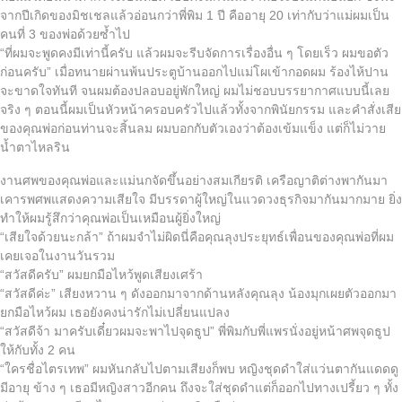
จากปีเกิดของมิชเชลแล้วอ่อนกว่าพี่พิม 1 ปี คืออายุ 20 เท่ากับว่าแม่ผมเป็น
คนที่ 3 ของพ่อด้วยซ้ำไป
“ที่ผมจะพูดคงมีเท่านี้ครับ แล้วผมจะรีบจัดการเรื่องอื่น ๆ โดยเร็ว ผมขอตัว
ก่อนครับ” เมื่อทนายผ่านพ้นประตูบ้านออกไปแม่โผเข้ากอดผม ร้องไห้ปาน
จะขาดใจทันที จนผมต้องปลอบอยู่พักใหญ่ ผมไม่ชอบบรรยากาศแบบนี้เลย
จริง ๆ ตอนนี้ผมเป็นหัวหน้าครอบครัวไปแล้วทั้งจากพินัยกรรม และคำสั่งเสีย
ของคุณพ่อก่อนท่านจะสิ้นลม ผมบอกกับตัวเองว่าต้องเข้มแข็ง แต่ก็ไม่วาย
น้ำตาไหลริน
งานศพของคุณพ่อและแม่นกจัดขึ้นอย่างสมเกียรติ เครือญาติต่างพากันมา
เคารพศพแสดงความเสียใจ มีบรรดาผู้ใหญ่ในแวดวงธุรกิจมากันมากมาย ยิ่ง
ทำให้ผมรู้สึกว่าคุณพ่อเป็นเหมือนผู้ยิ่งใหญ่
“เสียใจด้วยนะกล้า” ถ้าผมจำไม่ผิดนี่คือคุณลุงประยุทธ์เพื่อนของคุณพ่อที่ผม
เคยเจอในงานวันรวม
“สวัสดีครับ” ผมยกมือไหว้พูดเสียงเศร้า
“สวัสดีค่ะ” เสียงหวาน ๆ ดังออกมาจากด้านหลังคุณลุง น้องมุกเผยตัวออกมา
ยกมือไหว้ผม เธอยังคงน่ารักไม่เปลี่ยนแปลง
“สวัสดีจ้า มาครับเดี๋ยวผมจะพาไปจุดธูป” พี่พิมกับพี่แพรนั่งอยู่หน้าศพจุดธูป
ให้กับทั้ง 2 คน
“ใครชื่อไตรเทพ” ผมหันกลับไปตามเสียงก็พบ หญิงชุดดำใส่แว่นตากันแดดดู
มีอายุ ข้าง ๆ เธอมีหญิงสาวอีกคน ถึงจะใส่ชุดดำแต่ก็ออกไปทางเปรี้ยว ๆ ทั้ง