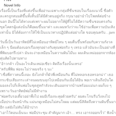
Novel Info
เรื่องนี้เป็นเรื่องที่แต่งขึ้นเพื่ออ่านเฉพาะกลุ่มที่ชื่นชอบในเรื่องแนวนี้ ชื่อตัว
ละครถูกสมมติขึ้นทั้งสิ้นมิได้มีตัวตนอยู่จริง กรุณาอย่านำไปโพสต์ต่อข้าง
นอก อันนี้ไม่ได้หวงแต่เพราะผมไม่อยากให้ผู้ที่ไม่ได้มีความชื่นชอบตรงกัน
ขุดโคตรผู้แต่งนั่นก็คือผมขึ้นมาด่า และผมหวังว่าจะใช้อ่านเพื่อความบันเทิง
เท่านั้น มิได้ต้องการให้ใช้เป็นแนวทางปฏิบัติแต่อย่างใด ขอบคุณครับ…jam
วันนี้เป็นวันอาทิตย์ที่ไม่เหมือนอาทิตย์ไหน ๆ ผมตื่นขึ้นพร้อมกับความกังวล
เล็ก ๆ นี่ผมต้องบอกเรื่องทุกอย่างกับคุณพ่อจริง ๆ เหรอ แล้วมันจะเป็นอย่างที่
พี่พิมบอกรึเปล่า มันจะง่ายเหมือนในความฝันไม๊นะ ผมเดินเหม่อออกจากห้อง
คุ่นคิดไปตามทาง
“อ้าวกล้า เป็นอะไรเดินเหม่อเชียว คิดถึงเรื่องนั้นเหรอ”
“ครับพี่พิม พ่อจะไม่ว่าผมจริง ๆ นะ”
“เชื่อพี่สาวคนนี้เถอะ ยังไงกล้าก็ผัวพี่เหมือนกัน พี่ไม่หลอกเธอหรอกน่า” เธอ
กระซิบเสียงกระเส่าจนผมขนลุกไปเหมือนกันเมื่อได้ยิน พอเราเดินถึงบันใด
มองลงไปก็เห็นพ่อในชุดสูทกำลังจะเดินออกจากบ้านพร้อมแม่นก ผมก็งง ๆ
เพราะวันอาทิตย์พ่อไม่มีทำงาน
“พ่อครับรอเดี๋ยวอย่าพึ่งไป ผมมีเรื่องจะคุยด้วยครับ” ผมตะโกนรีบวิ่งลงไป
เมื่อประจันหน้ากัน แม่นกดูเหมือนไม่สนใจผม แต่ผมนี่สิคิดถึงความฝันขึ้นมา
อีก แต่ยังไม่ทันได้อ้าปาก
“เอาไว้ตอนเย็นนะ พ่อมีประชุม สำคัญมาก เอ้า… ทรง เอารถออกเร็ว” ฟังน้ำ