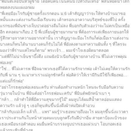
“พี่มินต์เลยปั่นหัวผู้ชาย โดยคบคนโน้นคนนี้ไปทั่วงั้นเหรอ” พลันหยดน้ำใสก็
หยดลงบนแผงอกผม
“พี่เคยมีอะไรกับผู้ชายครั้งแรกตอน ม.6 เค้าสัญญาว่าจะให้ทางบ้านมาขอ
หมั้นและแต่งงานกันเมื่อเรียนจบ เค้าหรอกเอาความบริสุทธ์ของพี่ไป ครั้ง
แรกของพี่มันช่างเจ็บปวดอย่างลืมไม่ลง พี่บอกกับตัวเองว่าจะไม่ตกเป็นเหยื่อ
อีก ตลอดมาเกือบ 2 ปี พี่เปลี่ยนผู้ชายมากมาย พี่ต้องการแต่เพียงภายนอกให้
รู้สึกหายจากความอยากเท่านั้น เราสัญญาจะมีอะไรกันก็ต่อเมื่อเราแต่งงาน
บางคนก็ทนได้นานบางคนก็รับไม่ได้ พี่ยังคงตามหาความฝันทั้ง ๆ ที่ใครจะ
มองว่าพี่ร่านแค่ไหนก็ตาม” พระเจ้า… ผมเข้าใจเธอผิดมาตลอด
“แต่พี่ก็ไม่น่าเย็นชาบึ้งตึง แถมยังนัวเนียกับผู้ชายกลางบ้าน พี่ไม่เคารพคุณ
พ่อเลย”
“ใช่… พี่ไม่เคารพ พี่อิจฉาพวกเธอที่ได้ความรักจากพ่อ เค้าไม่เคยให้ความรัก
กับพี่ นาน ๆ จะมาหาเราแม่ลูกซักครั้ง พ่อคิดว่าให้เรามีกินมีใช้ก็เพียงพอ…
แต่แม่ก็รักพ่อ”
“อย่าโกรธคุณพ่อเลยนะครับ ท่านต้องทำงานหนัก ไหนจะรับมือกับความ
วุ่นวายในบ้าน พี่มินต์อย่าโกรธพ่อนะครับ” พี่มินต์พยักหน้าเบา ๆ
“กล้า… กล้าทำให้พี่มีความสุขมากรู้ไม๊” ผมลูบไล้ผมสีน้ำตาลอ่อนแสดง
ความรัก แล้วจู่ ๆ เธอก็หุนหันขึ้นนั่งดึงผ้าห่มปิดเต้าอวบ
“กล้ากับแม่เล็ก แล้วก็… แพร” ผมรู้ว่าเธอหมายถึงอะไร ผมลุกขึ้นนั่งแววตา
เราประสานกันใบหน้าสวยคมแบบลูกครึ่งริมฝีปากอิ่ม สายตาป้องแป้วของ
เธอเหมือนรอคำตอบ ผมยื่นหน้าบรรจงจูบปากเธอแผ่วเบา โอบกอดเธอ
แล้วกระซิบที่ข้างหู