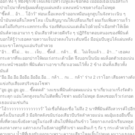
ออก ทั้ง ๆ ที่ยังซุกไซ้โลมเลียไปทั่วใบหูและซอกคอ เมื่อมือเธอเป็นอิสระก็
ป่ายไปมาทั้งขยุ้มผมทั้งลูบแผ่นหลัง แหงนหน้าเชยคางร้องไม่หยุด
“ซี๊ดส์… อ้า… โอ้วว์” ท่อนเนื้อแทงเข้าออกเหมือนลูกสูบในจังหวะเนิบ ๆ
น้ำมันหล่อลื่นไหลชโลม เป็นสัญญาณให้เปลี่ยนเกียร์ ผมเริ่มเพิ่มความเร็ว
แต่ไม่ถึงกับกระแทกกระทั้น ร่องหีคับแน่นแต่เต็มไปด้วยน้ำเมือกทำให้เย็ด
มันส์ควยเอามาก ๆ มันเสียวหัวควยดีจริง ๆ ปฏิกิริยาตอบสนองของพี่มินต์
บอกให้รู้ว่าเธอคลายความเจ็บปวดลงในระดับหนึ่ง มือนุ่มบีบลูบไล้แผ่นหลัง
แบะขาโคกนูนแอ่นรับลำควย
“อ้า… พี่ไม่… จะ… เจ็บ… ซี๊ดส์… กล้า… พี่… ไม่เจ็บแล้ว… อ้า…” เธอคง
กระดากที่จะออกปากให้ผมเร่งกระเด้าเย็ด จึงบอกเป็นนัย ผมล็อดตัวเธอแน่น
กระหน่ำซอยยิก พี่มินต์ผวาเอาขาเกี่ยวเอวผมไว้ทั้ง 2 ข้าง มันทั้งเสียวทั้ง
มันส์
“อือ.อือ.อือ.อืออือ.อืออือ.อือ… กล้า… กะ… กล้า” ร่าง 2 เราโยก เสียงครางดัง
แข่งกับเสียงสปริงของโซฟา
“อูย.อูย.อูย.อูย… ซี๊ดดดส์” วงแขนพี่มินต์กอดผมแน่น ขาเกี่ยวเอวเกร็งรัดตัว
กระตุก แอ่นโคกสูงจนก้นไม่ติดพื้นโซฟา ผมยังไม่หยุด ยังคงซอยเร็วเร่งกอด
เธอแน่นเช่นกัน
“โอ้ววววววววววววววว์” ไม่เชื่อก็ต้องเชื่อ ไม่ถึง 2 นาทีพี่มินต์ถึงสวรรค์ไปอีก
ครั้งเป็นรอบที่ 3 มือจิกหลังขมิบร่องเสียวบีบรัดลำควยแน่น ผมอุ้มเธอยืนขึ้น
ทั้งที่ควยแข็งยังคาอยู่ในร่องหี เดินไปที่ห้องกินข้าว โดยกางเกงนักเรียนหลุด
ลงกลางทาง แต่กางเกงในยังคาอยู่ที่หัวเข่า ผมเดินเก้ ๆ กัง ๆ กระเด้าควยไป
ตามทาง น้ำหีที่เธอขับออกมาเพราะความเสียวไหลเยิ้มไปหมด ผมวางเธอลง