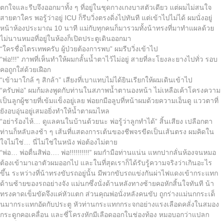
ตกใจและรีบจึงออกมาทั้ง ๆ ที่อยู่ในชุดกางเกงบาสตัวเดียว แต่ผมไม่สนใจ
สายตาใคร พอรู้ว่าอยู่ ICU ก็รีบวิ่งตรงดิ่งไปทันที แต่เข้าไปไม่ได้ ผมนั่งอยู่
หน้าห้องประมาณ 10 นาที แม่กับทุกคนก็มารวมทั้งน้าทรงที่มาทำแผลด้วย
ไม่นานหมอที่อยู่ในห้องก็เปิดประตูเดินออกมา
“ใครชื่อไตรเทพครับ ผู้ป่วยต้องการพบ” ผมรีบวิ่งเข้าไป
“พ่อ!!!” ภาพที่เห็นทำให้ผมกลั้นน้ำตาไว้ไม่อยู่ สายที่ละโยงละยางไปทั่ว รอบ
คอถูกใส่ด้วยเฝือก
“เข้ามาใกล้ ๆ สิกล้า” เสียงที่เบาแทบไม่ได้ยินเรียกให้ผมเดินเข้าไป
“ครับพ่อ” ผมก้มลงพูดกับท่านในสภาพน้ำตานองหน้า ไม่เหลือเค้าโครงความ
เป็นลูกผู้ชายที่เข้มแข็งอยู่เลย พ่อยกมือลูบที่หน้าผมด้วยความเอ็นดู แววตาที่
ยังอบอุ่นอยู่เสมอยิ่งทำให้น้ำตาผมไหล
“อย่าร้องไห้… ดูแลคนในบ้านด้วยนะ พ่อรู้ว่าลูกทำได้” สิ้นเสียง เปลือกตา
ท่านก็หลับลงช้า ๆ เส้นที่แสดงการเต้นของชีพจรขีดเป็นเส้นตรง ผมคิดใน
ใจไม่ใช่… นี่ไม่ใช่ในหนัง พ่อต้องไม่ตาย
“พ่อ… พ่อตื่นสิพ่อ…. พ่อ!!!!!!!!!!” ผมกำมือท่านแน่น แหกปากลั่นห้องจนหมอ
ต้องเข้ามาเอาตัวผมออกไป และในที่สุดเราก็ได้รับรู้ความจริงว่าเกินอะไร
ขึ้น ระหว่างที่น้าทรงขับรถอยู่นั้น มีพวกขับรถแข่งกันผ่าไฟแดงเข้ากระแทก
ด้านซ้ายของรถอย่างจัง แม่นกซึ่งนั่งด้านหลังทางซ้ายคอหักสิ้นใจทันที น้า
ทรงคาดเข็มขัดจึงแค่หัวแตก ส่วนคุณพ่อนั่งหลังคนขับ ถูกร่างแม่นกกระเด็
นมากระแทกอัดกับประตู หัวท่านกระแทกกระจกอย่างแรงเลือดคลั่งในสมอง
กระดูกคอเคลื่อน และซี่โครงหักมีเลือดออกในช่องท้อง หมอบอกว่าแปลก