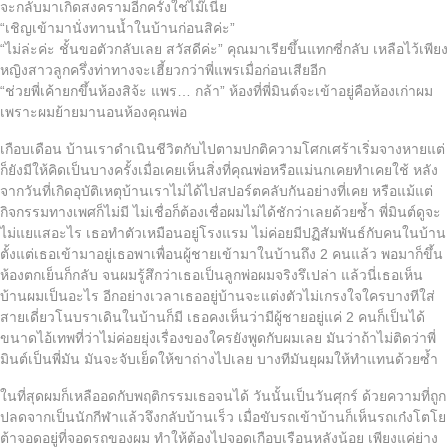
จะกลับมาเกิดสงครามอีกครั้งใช่ไม๊เนี่ย
“เชิญเข้ามานั่งทานน้ำในบ้านก่อนสิค่ะ”
“ไม่ล่ะค่ะ ชั้นขอตัวกลับเลย สวัสดีค่ะ” คุณมาเรียขึ้นแทกซี่กลับ เหลือไว้เพียง
หญิงสาวลูกครึ่งท่าทางจะเฮี้ยวกว่าพี่แพรเมื่อก่อนเสียอีก
“ช่วยพี่เค้ายกขึ้นห้องสิจ้ะ แพร… กล้า” ห้องที่พี่มินต์จะเข้าอยู่คือห้องเก่าผม
เพราะผมย้ายมานอนห้องคุณพ่อ
เกือบเดือน บ้านเราดำเนินชีวิตกับไปตามปกติความโศกเศร้าเริ่มจางหายแต่
ก็ยังมีให้คิดเป็นบางครั้งเมื่อเคยเห็นสิ่งที่คุณพ่อหรือแม่นกเคยทำเคยใช้ หลัง
จากวันที่เกิดอุบัติเหตุบ้านเราไม่ได้ไปสปอร์ตคลับกันอย่างที่เคย หรือแม้แต่
กิจกรรมทางเพศก็ไม่มี ไม่เชื่อก็ต้องเชื่อผมไม่ได้ชักว่าเลยด้วยซ้ำ พี่มินต์ดูจะ
ไม่แยแสอะไร เธอทำตัวเหมือนอยู่โรงแรม ไม่ค่อยมีปฏิสัมพันธ์กับคนในบ้าน
ตั้งแต่เธอเข้ามาอยู่เธอพาเพื่อนผู้ชายเข้ามาในบ้านถึง 2 คนแล้ว พอมาก็ขึ้น
ห้องตกเย็นก็กลับ จนผมรู้สึกว่าเธอเป็นลูกพ่อผมจริงรึเปล่า แล้วนี่เธอเห็น
บ้านผมเป็นอะไร อีกอย่างเวลาเธออยู่บ้านจะแต่งตัวไม่เกรงใจใครบางทีใส่
สายเดี่ยวโนบราเดินในบ้านก็มี เธอคงเห็นว่ามีผู้ชายอยู่แค่ 2 คนก็เป็นได้
ขนาดไอ้เทพที่ว่าไม่ค่อยยุ่งเรื่องของใครยังพูดกับผมเลย มันว่าถ้าไม่ติดว่าพี่
มินต์เป็นพี่มัน มันจะจับเย็ดให้ขาถ่างไปเลย บางทีมันยุผมให้ทำแทนด้วยซ้ำ
ในที่สุดผมก็เหลืออดกับพฤติกรรมเธอจนได้ วันนั้นเป็นวันศุกร์ ด้วยความที่ถูก
ปลดจากเป็นนักกีฬาแล้วจึงกลับบ้านเร็ว เมื่อขับรถเข้าบ้านก็เห็นรถเก๋งโตโย
ต้าจอดอยู่ที่จอดรถของผม ทำให้ต้องไปจอดเกือบเรือนหลังน้อย เพียงแค่ย่าง