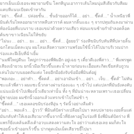
ยากเย็นแม้เธอจะพยายามขืน โคกหีนูนเอาการเส้นไหมนุ่มสีเดียวกับสีผม
แคบหีแนบเบียดเข้าหากัน
“อย่า… ซี๊ดส์… ปล่อยชั้น… ชั้นย้ายออกก็ได้… อย่า… ซี๊ดส์…” น้ำเหนียวพี่
มินต์เริ่มไหลออกมาจากหลืบสวรรค์ ผมลากลิ้นแฉะ ๆ จากปทุมถันลงมาผ่าน
ท้องน้อยที่แบนราบ เธอแขม่วด้วยความเสียว ท่อนแขนซ้ายกำยำลอดล็อค
ต้นขาขาวเนียนไม่ให้ขยับ
“ไม่นะ… อย่า… ยะ… อย่า… ซี๊ดส์… อู้ยยยว์” ร่องหีขมิบรับทันทีที่ปลายลิ้น
ฉกโดนเม็ดละมุน ผมโลมเลียความหวานพร้อมใช้นิ้วไล้ไปมาบริเวณปาก
ร่องและฝีเย็บที่ฉ่ำเยิ้ม
“นมพี่ใหญ่ดีนะ ใหญ่กว่าของพี่พิมอีก อยู่เฉย ๆ เดี๋ยวดีเองพี่สาว…” พี่แพรพูด
เสียงเย้ายวน ยกนิ้วมือเรียวขึ้นแตะน้ำลายก่อนจะเอื้อมสะกิดเขี่ยสลับถูวน
เล่นไปมาบนยอดถันเต่ง โดยอีกมือยังจับข้อมือพี่มินต์อยู่
“พอเถอะ… อย่าทำ… ซี๊ดดส์… อย่าเอามันเข้า… อย่า… เจ็บ… ซี๊ดส์” ไม่ทัน
ซะแล้วพี่สาว ผมแซะนิ้วกลางผ่านร่องแฉะ ๆ เข้าไป แต่แปลกที่มันยังคงคับ
แน่นแม้เข้าไปเพียงนิ้วเดียวเท่านั้น ทั้ง ๆ ที่มันน่าจะหลวมเพราะเธอเปลี่ยน
ผู้ชายบ่อย ผมชักนิ้วออกแล้วแทรกเข้าไปใหม่ช้า ๆ
“ซี๊ดดส์…” เธอเผลอขมิบร่องหีอุ่น ๆ รัดนิ้วอย่างลืมตัว
“อย่า… พอแล้ว… อู้ววว์” พี่มินต์บิดร่างเปลือยไปมา หลบปลายจะงอยลิ้นแต่
มันกลับทำให้เธอเสียวมากขึ้นจากนิ้วที่ยังคาอยู่ในร่องหี ยิ่งพี่มินต์บิดร่าง พี่
แพรก็ยิ่งเคล้นคลึงเต้าอวบแสดงความสะใจ อย่าว่าแต่เธอเลย ผมก็สะใจ
ซอยนิ้วเข้าออกเร็วขึ้น ปากดูดเม้มเม็ดเสียวขยี้ไปมา