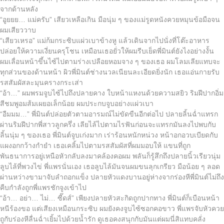
จากด้านหลัง
“อูยยย… แม่ครับ” เสียวเหลือเกิน มือนุ่ม ๆ ของแม่รูดหนังควยหมุนข้อมือจน
ผมเสียววาบ
“เสียวเหรอ” แม่ก้มกระซิบแผ่วเบาข้างหู แล้วเดินจากไปนั่งที่โต๊ะอาหาร
ปล่อยให้ความเงี่ยนครุโชน เหมือนเธอยั่วให้ผมรีบเย็ดพี่มินต์ยังไงอย่างงั้น
ผมเลื่อนหน้าขึ้นไซ้ไปตามร่างเปลือยหอมจาง ๆ ของเธอ ผมโลมเลียแทบจะ
ทุกส่วนของด้านหน้า ผิวพี่มินต์ช่างนวลเนียนละเอียดยิ่งนัก เธอแอ่นกายรับ
รสสัมผัสละมุนครางกระเส่า
“อ้า…” ผมพรมจูบไซ้ไปถึงปลายคาง ใบหน้าแหงนด้วยความสยิว ริมฝีปากอิ่ม
สีชมพูอมส้มเผยอเล็กน้อย ผมประกบจูบอย่างแผ่วเบา
“อืมมม…” พี่มินต์ปล่อยตัวตามอารมณ์ไม่ขัดขืนอีกต่อไป ปลายลิ้นฉ่ำแทรก
ผ่านริมฝีปากพี่สาวลูกครึ่ง เลียไล้ไปตามไรฟันก่อนจะแทรกมันลงไปพบกับ
ลิ้นนุ่ม ๆ ของเธอ พี่มินต์จูบเก่งมาก เร่าร้อนหนักหน่วง หน้าอกอวบเบียดกับ
แผงอกกว้างกำยำ เธอเคลิ้มไปตามรสสัมผัสที่ผมมอบให้ แขนที่ถูก
พันธนาการอยู่เหนือหัวกลับลงมาคล้องคอผม พลันก็รู้สึกถึงปลายนิ้วเรียวนุ่ม
ลูบไล้ที่พวงไข่ พี่แพรนั่นเอง เธอลูบไล้มันจนผมขนลุกเกรียว มือน้อย ๆ ลอด
ผ่านหว่างขามาจับลำถอกแข็ง ปลายหัวแดงบานอยู่ห่างจากร่องหีพี่มินต์ไม่ถึง
คืบกำลังถูกพี่แพรชักจูงเข้าไป
“อ้า… อย่า… ไม่… ซี๊ดส์” เพียงปลายหัวสะกิดถูกปากทาง พี่มินต์ก็เบือนหน้า
หนีร้องขอ แต่เสียงเหมือนกระซิบ ผมยังคงจูบไซ้ซอกคอขาว พี่แพรจับหัวควย
ถูกับร่องหีลื่นฉ่ำเยิ้มไปด้วยน้ำรัก ดูเธอคงสนุกกับมันแต่ผมนี่สิแทบคลั่ง