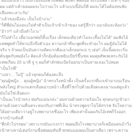
“ผมบอกแล้วว่ามันเรื่องของพี่ ถึงพี่พิม พี่แพร พี่พลอย จะเป็นพี่สาวแท้ ๆ ของ
ผม แต่ถ้าเค้ายอมผมจะไปว่าอะไร แล้วแบบนี้มันก็ดี ผมจะได้ไม่ต้องทนฟัง
เสียงทะเลาะกัน”
“แล้วของมึงล่ะ เป็นไงบ้างวะ”
“ก็ดีพี่มันไม่งอแงไม่ทำตัวเป็นเจ้าเข้าเจ้าของ แต่รู้สึกว่า แมวมันจะท้องว่ะ”
“อ้าว!!! แล้วมึงทำไงวะ”
“ก็ไม่ทำไง เดี๋ยวบอกพ่อก็สิ้นเรื่อง เด็กคนเดียวทำไมจะเลี้ยงไม่ได้” ผมฟังไอ้
เทพพูดทำให้หวนนึกถึงตัวเอง ความกล้าที่จะพูดที่จะทำอะไร ผมสู้มันไม่ได้
จริง ๆ ถ้าผมเป็นมันความคิดแรกคือเอาเด็กออกแน่ ๆ เฮ่อ!! เย็นนี้ผมจะเริ่ม
ต้นพูดกับพ่อยังไง คิดแล้วก็กลุ้มต้องหยิบเบียร์ขึ้นซด ผมคุยสัพเพเหระกับไอ้
เทพเกือบ 20 นาที จู่ ๆ ผมก็สำลักพ่นเบียร์ออกมาเป็นสายเลอะไปหมด
“เป็นไรพี่”
“เปล่า… ไม่รู้” แล้วทุกคนก็ต้องตะลึง
“คุณผู้หญิง… คุณผู้หญิง” น้าทรงวิ่งหน้าตั้ง เป็นครั้งแรกที่แกเข้ามาบนเรือน
หลังใหญ่ หัวแกแตกเลือดอาบหน้า เสื้อที่โชกไปด้วยเลือดแดงฉานแต่ดูแล้ว
มันไม่ใช่เลือดแก
“เป็นอะไรน้าทรง พ่อกับแม่นกล่ะ” ผมถามด้วยความร้อนใจ ทุกคนกรูเข้ามา
ถามด้วยความตื่นตระหนกกับภาพที่เห็น น้าทรงพูดจาไม่ได้สรรพ จับใจความ
ได้อย่างเดียวว่าอยู่โรงพยาบาลชื่ออะไร เพียงเท่านั้นผมกับไอ้เทพก็วิ่งออก
จากบ้านทันที
“พี่กล้าไปรถผม” เพราะรถมันแรงกว่า พอผมถึงโรงพยาบาลก็เหมือนคนบ้าวิ่ง
เข้าหาเคาน์เตอร์ถามชื่อพ่อผมทันที ทุกคนมองผมเป็นตาเดียว เพราะความ