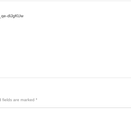
K_qe-dlJgKUw
d fields are marked
*