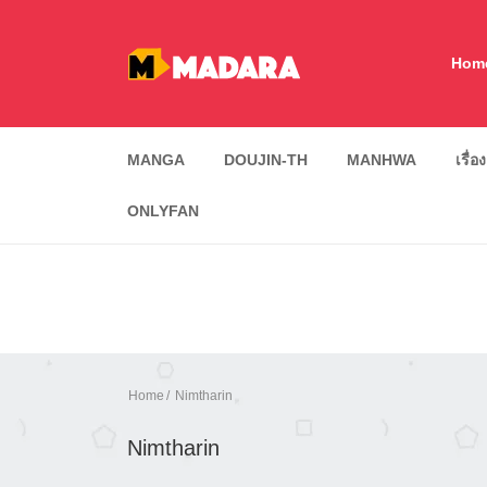
Hom
MANGA
DOUJIN-TH
MANHWA
เรื่อ
ONLYFAN
Home
Nimtharin
Nimtharin