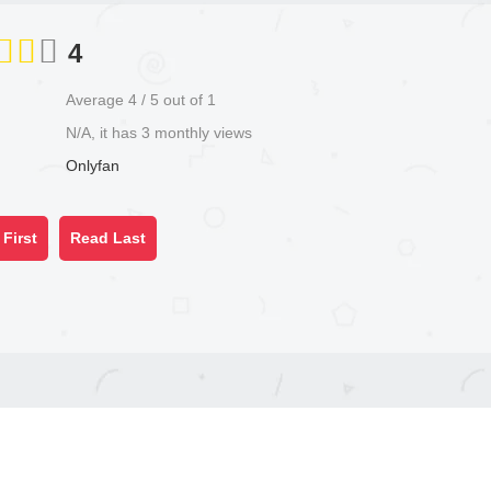
4
Average
4
/
5
out of
1
N/A, it has 3 monthly views
Onlyfan
First
Read Last