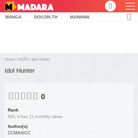
MANGA
DOUJIN-TH
MANHWA
Home
สวิงกิ้ง
Idol Hunter
Idol Hunter
0
Rank
N/A, it has 11 monthly views
Author(s)
CCMAXICC