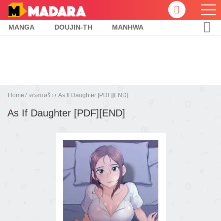
MANGA
DOUJIN-TH
MANHWA
Home
ครอบครัว
As If Daughter [PDF][END]
As If Daughter [PDF][END]