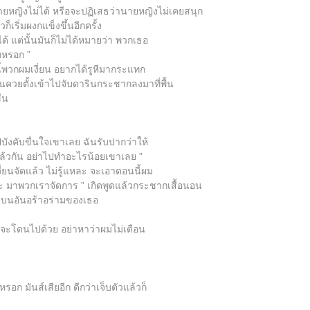
บนายหญิงไม่ได้ หรือจะปฏิเสธว่านายหญิงไม่เคยสนุก
็เริ่มผงกแข็งขึ้นอีกครั้ง
้ แต่นั้นมันก็ไม่ได้หมายว่า พวกเธอ
อมหรอก ”
นี้พวกผมเงี่ยน อยากได้รูหีมากระแทก
ดินควยตั้งเข้าไปจับดารินกระชากลงมาที่พื้น
ืน
ปบังคับขื่นใจเขาเลย ฉันรับปากว่าให้
แล้วกัน อย่าไปทำอะไรน้อยเขาเลย ”
่ยนจัดแล้ว ไม่รู้แหละ จะเอาตอนนี้ผม
แหละ มาพวกเราจัดการ ” เกิดพูดแล้วกระชากเสื้อนอน
อนบนอันอร้าอร่ามของเธอ
่มจะโดนไปด้วย อย่าหาว่าผมไม่เตือน
อก มันส์เสียอีก ดีกว่าเจ็บตัวแล้วก็