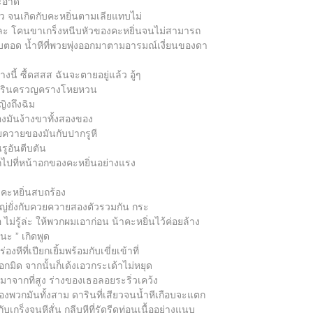
สะอาด
ว จนเกิดกับคะหยิ่นตามเลียแทบไม่
ลกเละ โคนขาเกร็งหนีบหัวของคะหยิ่นจนไม่สามารถ
มิบตอด น้ำหีที่พวยพุ่งออกมาตามอารมณ์เงี่ยนของดา
างนี้ ซื้ดสสส ฉันจะตายอยู่แล้ว อู้ๆ
” ดารินครวญครางโหยหวน
ิงถึงฉิม
ของมันง้างขาทั้งสองของ
วยควายของมันกับปากรูหี
ูอันตีบตัน
อกไปที่หน้าอกของคะหยิ่นอย่างแรง
” คะหยิ่นสบถร้อง
หญ่ยั่งกับควยควายสองตัวรวมกัน กระ
ไม่รู้ล่ะ ให้พวกผมเอาก่อน น้าคะหยิ่นไว้ค่อยล้าง
นะ ” เกิดพูด
งหีที่เปียกเยิ้มพร้อมกับเขี่ยเข้าที่
มิด จากนั้นก็เด้งเอวกระเด้าไม่หยุด
าจากที่สูง ร่างของเธอลอยระริ่วเคว้ง
ของพวกมันทั้งสาม ดารินที่เสียวจนน้ำหีเกือบจะแตก
กร็งจนหีสั่น กลีบหีที่รัดรีดท่อนเนื้ออย่างแนบ