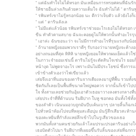
” แต่ฉันทำใจไม่ได้หรอก มันเหมือนการทรยศคนที่ฉันรัก เ
ให้ชายอื่นล่วงเกินด้วยความเต็มใจ ฉันทำไม่ได้ ” ดารินพ
” รพินทร์เขาไม่รู้หรอกน้อย นะ ดีกว่าเจ็บตัว แล้วยังไงก็เสี
” แต่ ” ดารินลังเล
” ไม่มีแต่แล้วน้อย รพินทร์เขาช่วยอะไรเธอไม่ได้หรอก เ
ขืน ทำตัวตามสบาย ฉันจะคอยดูไม่ให้พวกนั้นทำอะไรรุน
” เอาล่ะ ฉันขอนะว่า จะไม่มีการทำอะไรที่รุนแรงกับน้อ
” ถ้านายหญิงยอมพวกเราดีๆ รับรองว่านายหญิงจะค้างอ
อย่างถนอมที่สุด หิหิหิ นายหญิงยอมให้พวกผมเย็ดแล้วใช่มั
ในภาวะจำยอมเช่นนี้ ดารินไม่รู้จะตัดสินใจเช่นไร ยอมก็ใช่ท
หน้างุด ไม่พูดจาอะไร เพราะมันไม่มีประโยชน์ ซึ่งการ
เข้าข้างตัวเองว่าไฟเขียวแล้ว
เส่ยจึงเอาที่นอนของดารินจากเตียงลงมาปูที่พื้น รวมทั้งขอ
ชิดกันก็เลยเป็นพื้นที่ขนาดใหญ่พอควร จากนั้นก็เข้าไปป
ใจ ทั้งสามเลยช่วยกันอุ้มเอาตัวเธอมาวางลงตรงกลางที่
เส่ยประจำที่ที่ด้านบน ริมฝีปาก ใบหู ซอกคอ มันทั้งไซ้ท
ของลำตัว เนินนมอวบถูกมันบีบเค้นเบาๆ ปลายลิ้นก็ฉกเลียท
ไปทั่วหน้าท้องไปจบที่หลุมสะดือบุ่ม มันรู้สึกเสียวสะท้
ของคะหยิ่นที่กำลังแหย่ลึกเข้าไปในรูเสียวของเธอ
พวกมันทั้งสามคนช่วยกันเล้าโลมปรนเปรอดารินอย่างใจเย
เธอบิดตัวไปมา ริมฝีปากที่เผยอขึ้นรับลิ้นของเส่ยที่ฉกก