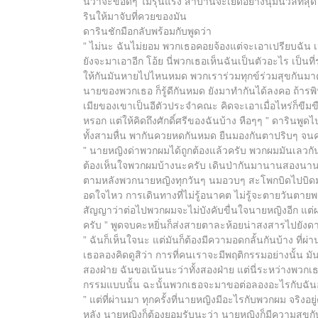
นี้ว่าจะขอดีๆ ไม่รุนแรง สาบานจะเย็ดอย่างนุ่มนวลที่ส
รินให้มาจับที่ควยของมัน
ดารินชักมือกลับพร้อมกับพูดว่า
” ไม่นะ ฉันไม่ยอม พวกเธอคอยจ้องแต่จะเอาเปรียบฉัน เมื
ยังจะมาเอาอีก โอ้ย นี่พวกเธอเห็นฉันเป็นตัวอะไร เป็น
ให้กันมันหายไปไหนหมด พวกเราร่วมทุกข์ร่วมสุขกันมาตั
นายของพวกเธอ ก็รู้ดีกันหมด ยังมาทำกันได้ลงคอ ถ้ารพิน
เมียของเขาเป็นอีตัวประจำคณะ คิดจะเอาเมื่อไหร่ก็ขี
หรอก แต่ให้คิดถึงศักดิ์ศรีของฉันบ้าง หือๆๆ ” ดารินพูด
ทั้งสามหื่น พากันควยหดกันหมด ยืนมองกันตาปริบๆ จนค
” นายหญิงด่าพวกผมได้ถูกต้องแล้วครับ พวกผมมันเลวกัน
ต้องเห็นใจพวกผมบ้างนะครับ เดินป่ากันมานานสองนาน คว
ตามหลังพวกนายหญิงทุกวันๆ นมอวบๆ สะโพกบิดไปบิดมา 
อดใจไหว การเดินทางที่ไม่รู้อนาคต ไม่รู้จะตายวันตายพ
สัญญาว่าต่อไปพวกผมจะไม่บังคับขื่นใจนายหญิงอีก แต่
ครับ ” พูดจบคะหยิ่นก็ส่งสายตาละห้อยน่าสงสารไปยังดาร
” ฉันก็เห็นใจนะ แต่มันก็ต้องมีความอดกลั้นกันบ้าง ที่ผ
เธอลองคิดดูสิว่า การที่คนเราจะมีพฤติกรรมอย่างนั้น 
สองฝ่าย ฉันขอเน้นนะว่าทั้งสองฝ่าย แต่นี่ระหว่างพวกเธอ
กรรมแบบนั้น ฉะนั้นพวกเธอจะมาขอต่อลองอะไรกับฉันอย่
” แต่ที่ผ่านมา ทุกครั้งที่นายหญิงมีอะไรกับพวกผม จริ
หลัง นายหญิงก็ต้องยอมรับนะว่า นายหญิงก็มีความสุขกับ