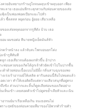
นังควยอันหยาบกร้านถูไถจนผลุบเข้าผลุบออก เพียง
ทะลักทะลาย เธอแอ่นหีกระตุกสวนกับท่อนควยของเส่ย
ฟุ้งเป็นฟองฟอดเปียกแฉะไปทั่ว
ว ซื้ดสสส หยุดก่อน อู้ยยย เสียวเหลือ
ยของเส่ยหลุดออกจากรูหีดัง บ้วบ เธอ
ย
ม่ยอม ผมขอต่อ หีนายหญิงเย็ดมันส์หัว
ลิกคว่ำหน้าลง แล้วจับสะโพกงอนยกโด่ง
เข้ารูหีทันที
ูก เธอเสียวจนต้องผงกหัวขึ้น อ้าปาก
เพราะท่อนควยของเกิดได้ถูกเจ้าตัวยัดเข้าไปในปากชื้น
ด้าด้วยท่อนเนื้อแบบไม่มียั้ง กลิ่นสาบฉุนของพง
นช่างเร่งเร้าอารมย์ให้เตลิด ดารินตอนนี้ลืมไปหมดแล้ว
ตลอดเวลา ทำให้เธอคิดถึงแต่ความเสียวสนุกที่อยู่ตรง
ึงขิง ส่วนปากและลิ้นก็ดูดเลียท่อนของเกิดอย่าง
่นเห็นเข้า เลยสอดตัวเข้าไปดูดขย้ำเลียหัวและเนิน
ร้าอารมย์มาเรียเหลือเกิน จนเธอทนไม่
กขาดเพราะฤทธ์ของท่อนควยมหึมาของไอ้พวกตัวร้ายตัว