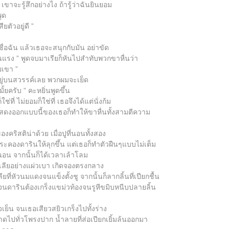
ขาจะรู้สึกอย่างไง ถ้ารู้ว่าฉันยินยอม
ูด
ยตัวอยู่ดี ”
ชื่อฉัน แล้วเธอจะสนุกกับมัน อย่าขัด
แรง ” พูดจบมาเรียก็หันไปสำทับพวกขาหื่นว่า
ยเขา ”
ยู่บนสวรรค์เลย พวกผมจะเย็ด
้ยครับ ” คะหยิ่นพูดขึ้น
ี่ ไม่ยอมก็ใช่ที่ เธอจึงได้แต่นั่งก้ม
แสดงออกแบบนี้ของเธอก็ทำให้ขาหื่นทั้งสามตีความ
งคริสติน่าด้วย เมื่อปูที่นอนทั้งสอง
ระคองดารินให้ลุกขึ้น แต่เธอก็ทำตัวฝืนๆแบบไม่เต็ม
นอน จากนั้นก็ได้เวลาเล้าโลม
ั้งเลียอย่างแผ่วเบา เกิดจองตรงกลาง
ี่หัวนมแดงจนแข็งตั้งชู จากนั้นก็ลากลิ้นที่เปียกชื้น
านจนดารินต้องเกร็งแขม่วท้องจนรูหีขมิบหนีบปลายลิ้น
็น จนเธอเสียวสยิวเกร็งไปทั้งร่าง
วาดไปทั่วโพรงปาก น้ำลายที่ส่อเปียกเยิ้มล้นออกมา