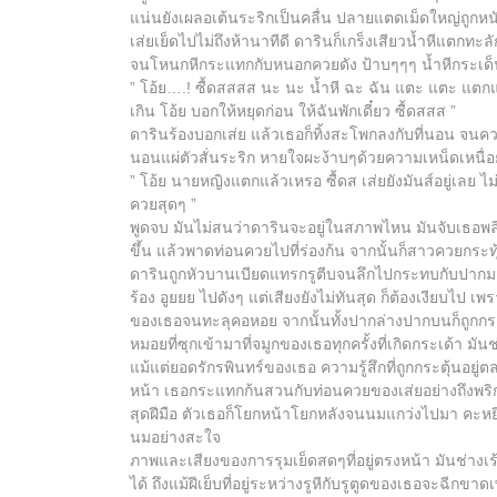
แน่นยังเผลอเต้นระริกเป็นคลื่น ปลายแตดเม็ดใหญ่ถูกห
เส่ยเย็ดไปไม่ถึงห้านาทีดี ดารินก็เกร็งเสียวน้ำหีแตก
จนโหนกหีกระแทกกับหนอกควยดัง ป้าบๆๆๆ น้ำหีกระเด็น
” โอ้ย….! ซื้ดสสสส นะ นะ น้ำหี ฉะ ฉัน แตะ แตะ แตกแล้
เกิน โอ้ย บอกให้หยุดก่อน ให้ฉันพักเดี๋ยว ซื้ดสสส ”
ดารินร้องบอกเส่ย แล้วเธอก็ทิ้งสะโพกลงกับที่นอน จนคว
นอนแผ่ตัวสั่นระริก หายใจผะง้าบๆด้วยความเหน็ดเหนื่อ
” โอ้ย นายหญิงแตกแล้วเหรอ ซื้ดส เส่ยยังมันส์อยู่เลย ไ
ควยสุดๆ ”
พูดจบ มันไม่สนว่าดารินจะอยู่ในสภาพไหน มันจับเธอพ
ขึ้น แล้วพาดท่อนควยไปที่ร่องก้น จากนั้นก็สาวควยกระทุ้ง
ดารินถูกหัวบานเบียดแทรกรูตีบจนลึกไปกระทบกับปากมดล
ร้อง อูยยย ไปดังๆ แต่เสียงยังไม่ทันสุด ก็ต้องเงียบไป 
ของเธอจนทะลุคอหอย จากนั้นทั้งปากล่างปากบนก็ถูกกระเ
หมอยที่ซุกเข้ามาที่จมูกของเธอทุกครั้งที่เกิดกระเด้า มั
แม้แต่ยอดรักรพินทร์ของเธอ ความรู้สึกที่ถูกกระตุ้นอยู่
หน้า เธอกระแทกก้นสวนกับท่อนควยของเส่ยอย่างถึงพริกถ
สุดฝีมือ ตัวเธอก็โยกหน้าโยกหลังจนนมแกว่งไปมา คะหยิ
นมอย่างสะใจ
ภาพและเสียงของการรุมเย็ดสดๆที่อยู่ตรงหน้า มันช่างเ
ได้ ถึงแม้ฝีเย็บที่อยู่ระหว่างรูหีกับรูตูดของเธอจะฉี