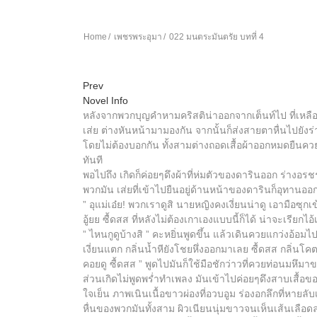
Home
เพชรพระอุมา
022 มนตระมันตรัย บทที่ 4
Prev
Novel Info
หลังจากพวกบุญคำหามคริสติน่าออกจากเต็นท์ไป ที่เหลือท
เส่ย ต่างหันหน้ามามองกัน จากนั้นก็ส่งสายตาหื่นไปยัง
โดยไม่ต้องบอกกัน ทั้งสามต่างถอดเสื้อผ้าออกหมดยืนควย
ทันที
พอไปถึง เกิดก็ค่อยๆดึงผ้าที่ห่มตัวของดารินออก ร่าง
พวกมัน เส่ยที่เข้าไปยืนอยู่ด้านหน้าของดารินก็อุทานอ
” อุแม่เอ๋ย! พวกเราดูสิ นายหญิงคงเงี่ยนน่าดู เอามือซุ
อู้ยย ซื้ดสส ที่หลังไม่ต้องเกาเองแบบนี้ก็ได้ น่าจะเรียกไอ
” ไหนกูดูบ้างสิ ” คะหยิ่นพูดขึ้น แล้วเดินควยแกว่งอ้อม
เงี่ยนแตก กลิ่นน้ำหียังโชยหึ่งออกมาเลย ซื้ดสส กลิ่นโค
คอยดู ซื้ดสส ” พูดไปมันก็ใช้มือชักว่าวที่ควยท่อนมหึม
ส่วนเกิดไม่พูดพร่ำทำเพลง มันเข้าไปค่อยๆดึงสาบเสื้อ
ใจเย็น ภาพเนินเนื้อขาวผ่องที่อวบอูม ร่องอกลึกที่หาย
หื่นของพวกมันทั้งสาม ผิวเนียนนุ่มขาวจนเห็นเส้นเลือ