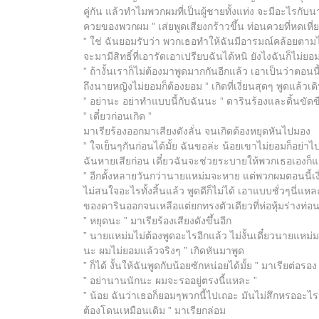
คู่กัน แล้วทำไมพวกผมที่เป็นผู้ชายทั้งแท่ง จะมีอะไรกั
ควยของพวกผม ” เส่ยพูดเสียงกร้าวขึ้น ท่อนควยที่หดเหี่ยวก
” ใช่ ฉันยอมรับว่า พวกเธอทำให้ฉันมีอารมณ์คล้อยตามได
จะมามีสิทธิ์ที่เอารัดเอาเปรียบฉันได้หนิ ยังไงฉันก็ไม่ย
” ถ้างั้นเราก็ไม่ต้องมาพูดมากกันอีกแล้ว เอาเป็นว่าตอน
ถึงนายหญิงไม่ยอมก็ต้องยอม ” เกิดที่เงี่ยนสุดๆ พูดแล้วเ
” อย่านะ อย่าทำแบบนี้กับฉันนะ ” ดารินร้องและดิ้นขัดข
” เดี๋ยวก่อนเกิด ”
มาเรียร้องออกมาเสียงดังลั่น จนเกิดต้องหยุดหันไปมอง
” ใจเย็นๆกันก่อนได้มั้ย ฉันขอล่ะ น้อยเขาไม่ยอมก็อย่าไ
ฉันหายเสียก่อน เดี๋ยวฉันจะช่วยระบายให้พวกเธอเองก็
” อีกตั้งหลายวันกว่านายแหม่มจะหาย แต่พวกผมตอนนี้เงี
ไม่สนใจอะไรทั้งสิ้นแล้ว พูดดีก็ไม่ได้ เอาแบบชั่วๆนี่
ของดารินออกจนเหลือแต่ยกทรงตัวเดียวที่ห่อหุ้มร่างท่
” หยุดนะ ” มาเรียร้องเสียงดังขึ้นอีก
” นายแหม่มไม่ต้องพูดอะไรอีกแล้ว ไม่งั้นเดี๋ยวนายแหม
นะ ผมไม่ยอมแล้วจริงๆ ” เกิดหันมาพูด
” ก็ได้ งั้นให้ฉันพูดกับน้อยซักหน่อยได้มั้ย ” มาเรียต่อรอง
” อย่านานนักนะ ผมจะรออยู่ตรงนี้แหละ ”
” น้อย ฉันว่าเธอก็ยอมๆพวกนี้ไปเถอะ มันไม่สึกหรออะไรหร
ต้องโดนเหมือนเดิม ” มาเรียกล่อม