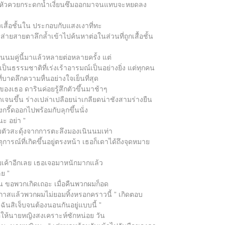
ื้อก หัวควยกระดกน้ำเงี่ยนซึมออกมาจนแทบจะหยดลง
งเสื้อชั้นใน ประกอบกับแสงเงาที่ทะ
ส่ายสายตาลึกล้ำเข้าไปค้นหาต่อในส่วนที่ถูกเสื้อชั้น
นินนมคู่นี้มาแล้วหลายต่อหลายครั้ง แต่
ึงเป็นธรรมชาติที่เร่งเร้าอารมณ์เป็นอย่างยิ่ง แต่ทุกคน
่บาดลึกความหื่นอย่างใจเย็นที่สุด
งของเธอ ดารินค่อยรู้สึกตัวขึ้นมาช้าๆ
เจนขึ้น ร่างเปล่าเปลือยน่าเกลียดน่าชังสามร่างยืน
กรี๊ดออกไปพร้อมกับลุกขึ้นนั่ง
นะ อย่า ”
สามตัวสะดุ้งจากการตะลึงมองเนินนมเท่า
เหตุการณ์ที่เกิดขึ้นอยู่ตรงหน้า เธอก็เดาได้ถึงจุดหมาย
ยเค้าอีกเลย เธอเจอมาหนักมากแล้ว
ย ”
คน ขอพวกเกิดเถอะ เมื่อคืนพวกผมก็อด
โอกาสแล้วพวกผมไม่ยอมทิ้งหรอกคราวนี้ ” เกิดตอบ
ันสิเจ็บจนต้องนอนกันอยู่แบบนี้ ”
ให้นายหญิงสงเคราะห์ซักหน่อย วัน