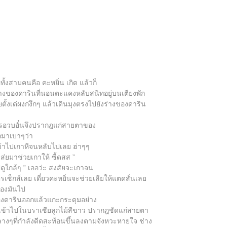
ั้งสามคนคือ คะหยิ่น เกิด แล้วก็
ร่างของดารินที่นอนตะแคงหลับสนิทอยู่บนเตียงพัก
ตั้งเด่ผงกงึกๆ แล้วเดินมุงตรงไปยังร่างของดาริน
อรชรอวบอั๋นจึงปรากฎแก่สายตาของ
อกมาเบาๆว่า
กเข้าไปเกาหีจนหลับไปเลย ฮ่าๆๆ
้เส่ยมาช่วยเกาให้ ซื้ดสส ”
ไปดูใกล้ๆ ” เออว่ะ สงสัยจะเกาจน
ตรเซ็กส์เลย เดี๋ยวคะหยิ่นจะช่วยเลียให้แตดสั่นเลย
าของมันไป
ของดารินออกแล้วแกะกระดุมอย่าง
ลับเข้าไปในบราเซียลูกไม้สีขาว ปรากฎชัดแก่สายตา
ดลางๆที่กำลังดีดสะท้อนขึ้นลงตามจังหวะหายใจ ช่าง