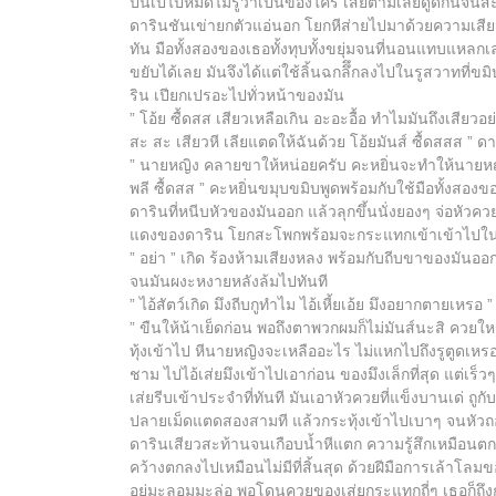
ปนเปไปหมดไม่รู้ว่าเป็นของใคร เส่ยตามเลียดูดกินจน
ดารินชันเข่ายกตัวแอ่นอก โยกหีส่ายไปมาด้วยความเสีย
ทัน มือทั้งสองของเธอทั้งทุบทั้งขยุ่มจนที่นอนแทบแห
ขยับได้เลย มันจึงได้แต่ใช้ลิ้นฉกลึึกลงไปในรูสวาทที่ข
ริน เปียกเปรอะไปทั่วหน้าของมัน
” โอ้ย ซื้ดสส เสียวเหลือเกิน อะอะอื้อ ทำไมมันถึงเสียวอย่
สะ สะ เสียวหี เลียแตดให้ฉันด้วย โอ้ยมันส์ ซื้ดสสส 
” นายหญิง คลายขาให้หน่อยครับ คะหยิ่นจะทำให้นายหญ
พลี ซื้ดสส ” คะหยิ่นขมุบขมิบพูดพร้อมกับใช้มือทั้งสอง
ดารินที่หนีบหัวของมันออก แล้วลุกขึ้นนั่งยองๆ จ่อหัวค
แดงของดาริน โยกสะโพกพร้อมจะกระแทกเข้าเข้าไปในร
” อย่า ” เกิด ร้องห้ามเสียงหลง พร้อมกับถีบขาของมันอ
จนมันผงะหงายหลังล้มไปทันที
” ไอ้สัตว์เกิด มึงถีบกูทำไม ไอ้เหี้ยเอ้ย มึงอยากตายเหรอ 
” ขืนให้น้าเย็ดก่อน พอถึงตาพวกผมก็ไม่มันส์นะสิ ควยใ
ทุ้งเข้าไป หีนายหญิงจะเหลืออะไร ไม่แหกไปถึงรูตูดเหรอ 
ชาม ไปไอ้เส่ยมึงเข้าไปเอาก่อน ของมึงเล็กที่สุด แต่เร็วๆ
เส่ยรีบเข้าประจำที่ทันที มันเอาหัวควยที่แข็งบานเด่ ถูกับร่อ
ปลายเม็ดแตดสองสามที แล้วกระทุ้งเข้าไปเบาๆ จนหัวถอก
ดารินเสียวสะท้านจนเกือบน้ำหีแตก ความรู้สึกเหมือนตกม
คว้างตกลงไปเหมือนไม่มีที่สิ้นสุด ด้วยฝีมือการเล้าโลม
อยู่มะลอมมะล่อ พอโดนควยของเส่ยกระแทกถี่ๆ เธอก็ถึงกับเ