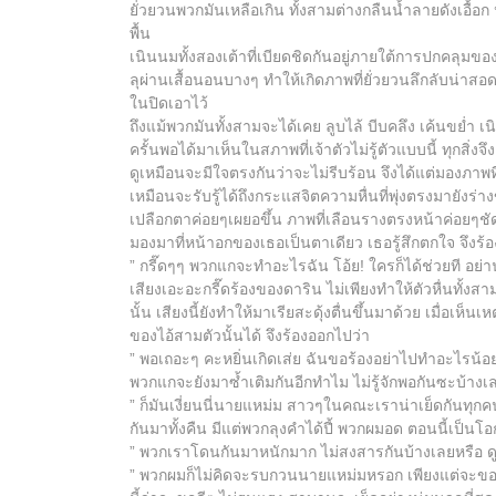
ยั่วยวนพวกมันเหลือเกิน ทั้งสามต่างกลืนน้ำลายดังเอ
พื้น
เนินนมทั้งสองเต้าที่เบียดชิดกันอยู่ภายใต้การปกคลุมขอ
ลุผ่านเสื้อนอนบางๆ ทำให้เกิดภาพที่ยั่วยวนลึกลับน่าสอด
ในปิดเอาไว้
ถึงแม้พวกมันทั้งสามจะได้เคย ลูบไล้ บีบคลึง เค้นขย่ำ เ
ครั้นพอได้มาเห็นในสภาพที่เจ้าตัวไม่รู้ตัวแบบนี้ ทุกสิ่งจ
ดูเหมือนจะมีใจตรงกันว่าจะไม่รีบร้อน จึงได้แต่มองภาพที
เหมือนจะรับรู้ได้ถึงกระแสจิตความหื่นที่พุ่งตรงมายังร่า
เปลือกตาค่อยๆเผยอขึ้น ภาพที่เลือนรางตรงหน้าค่อยๆชัด
มองมาที่หน้าอกของเธอเป็นตาเดียว เธอรู้สึกตกใจ จึงร้อง
” กรี๊ดๆๆ พวกแกจะทำอะไรฉัน โอ้ย! ใครก็ได้ช่วยที อย่า
เสียงเอะอะกรี๊ดร้องของดาริน ไม่เพียงทำให้ตัวหื่นทั้ง
นั้น เสียงนี้ยังทำให้มาเรียสะดุ้งตื่นขึ้นมาด้วย เมื่อเห็น
ของไอ้สามตัวนั้นได้ จึงร้องออกไปว่า
” พอเถอะๆ คะหยิ่นเกิดเส่ย ฉันขอร้องอย่าไปทำอะไรน้อ
พวกแกจะยังมาซ้ำเติมกันอีกทำไม ไม่รู้จักพอกันซะบ้างเล
” ก็มันเงี่ยนนี่นายแหม่ม สาวๆในคณะเราน่าเย็ดกันทุก
กันมาทั้งคืน มีแต่พวกลุงคำได้ปี้ พวกผมอด ตอนนี้เป็น
” พวกเราโดนกันมาหนักมาก ไม่สงสารกันบ้างเลยหรือ ดูฉ
” พวกผมก็ไม่คิดจะรบกวนนายแหม่มหรอก เพียงแต่จะขอ