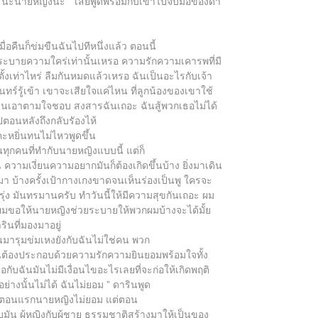
ุด นะนายหญิงนะ ” เส่ยพูดพร้อมกับเข้าไปจับมือของดา
่อคืนก็ข่มขืนฉันไปทีหนึ่งแล้ว ตอนนี้
ที่ระบายความใคร่เท่านั้นเหรอ ความรักความเคารพที่มี
้งเท่าไหร่ ลืมกันหมดแล้วเหรอ ฉันเป็นอะไรกับเจ้า
ทร์รู้เข้า เขาจะเสียใจแค่ไหน ที่ลูกน้องของเขาใช้
มขืนเอาตามใจชอบ สงสารฉันเถอะ ฉันสู้พวกเธอไม่ได้
ไปตอนหลังถึงกลับรัองไห้
ะหยิ่นทนไม่ไหวพูดขึ้น
ทุกคนที่ทำกับนายหญิงแบบนี้ แต่ก็
ามเงี่ยนความอยากมันก็ต้องเกิดขึ้นบ้าง ยิ่งมาเดิน
บ้างครั้งเป้ากางเกงขาดจนเห็นร่องเป็นพู ใครจะ
รุ่ง มันทรมานครับ ทำวันนี้ให้มีความสุขกันเถอะ ผม
ผมขอให้นายหญิงช่วยระบายให้พวกผมบ้างจะได้มั้ย
ินที่มองมาอยู่
่านมารุมข่มเหงยังกับฉันไม่ใช่คน พวก
มันต้องประกอบด้วยความรักความยินยอมพร้อมใจทั้ง
กับฉันมันไม่มีเงื่อนไขอะไรเลยที่จะก่อให้เกิดพฤติ
างนั้นไม่ได้ ฉันไม่ยอม ” ดารินพูด
งอยู่ตอนแรกนายหญิงไม่ยอม แต่ตอน
มัน ผู้หญิงกับผู้ชาย ธรรมชาติสร้างมาให้เป็นของ