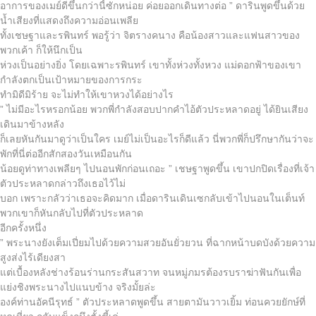
อาการของเมย์ดีขึ้นกว่านี้ซักหน่อย ค่อยออกเดินทางต่อ ” ดารินพูดขึ้นด้วย
น้ำเสียงที่แสดงถึงความอ่อนเพลีย
ทั้งเชษฐาและรพินทร์ พอรู้ว่า จิตรางคนาง คือน้องสาวและแฟนสาวของ
พวกเค้า ก็ให้นึกเป็น
ห่วงเป็นอย่างยิ่ง โดยเฉพาะรพินทร์ เขาทั้งห่วงทั้งหวง แม่ดอกฟ้าของเขา
กำลังตกเป็นเป้าหมายของการกระ
ทำมิดีมิร้าย จะไม่ทำให้เขาหวงได้อย่างไร
” ไม่มีอะไรหรอกน้อย พวกพี่กำลังสอบปากคำไอ้ตัวประหลาดอยู่ ได้ยินเสียง
เดินมาข้างหลัง
ก็เลยหันกันมาดูว่าเป็นใคร เมย์ไม่เป็นอะไรก็ดีแล้ว นี่พวกพี่ก็ปรึกษากันว่าจะ
พักที่นี่ต่ออีกสักสองวันเหมือนกัน
น้อยดูท่าทางเพลียๆ ไปนอนพักก่อนเถอะ ” เชษฐาพูดขึ้น เขาปกปิดเรื่องที่เจ้า
ตัวประหลาดกล่าวถึงเธอไว้ไม่
บอก เพราะกลัวว่าเธอจะคิดมาก เมื่อดารินเดินเซกลับเข้าไปนอนในเต็นท์
พวกเขาก็หันกลับไปที่ตัวประหลาด
อีกครั้งหนึ่ง
” พระนางยังเต็มเปี่ยมไปด้วยความสวยอันยั่วยวน ที่ฉากหน้าบดบังด้วยความ
สูงส่งไร้เดียงสา
แต่เบื้องหลังช่างร้อนร่านกระสันสวาท จนหมู่ภมรต้องรบราฆ่าฟันกันเพื่อ
แย่งชิงพระนางไปแนบข้าง จริงมั้ยล่ะ
องค์ท่านอัคนีรุทธ์ ” ตัวประหลาดพูดขึ้น สายตามันวาวเยิ้ม ท่อนควยยักษ์ที่