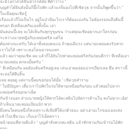
จะมีโอกาสได้ขึ้นสวรรค์มั้ย พี่คำว่าไง ”
บุญคำได้ยินดังนั้นก็อึ้งไปพัก แล้วแกก็มองไปที่เชิดวุธ จากนั้นก็พูดขึ้นว่า ”
ในเมื่อคุณเชิดรู้
เรื่องแล้วก็ไม่เป็นไร อยู่ในป่ามีอะไรเราก็ต้องแบ่งกัน ไม่ต้องรอจนถึงคืนนี้
หรอก มีเหลือแต่กันเองทั้งนั้น เอา
มันตอนนี้เลย จะได้เห็นกันทุกรูขุมขน ว่าแต่คุณเชิดอยากเอาใครก่อน
ระหว่างนายหญิงกับแหม่มคริส แต่ไม่
ต้องห่วงนะครับ ได้เอาทั้งสองคนแน่ ถ้าคุณมีแรง แต่นายแหม่มคงรับพวก
เราไม่ได้ เพราะเธอโดนมาจนแหก
แล้ว ผมว่าคุณเชิด ผม แล้วก็ไอ้จันไปฟาดแหม่มคริสกันก่อนดีกว่า ที่เหลือเอา
นายแหม่ม ตกลงมั้ยครับ ”
” ดีเหมือนกัน ผมยังแค้นคริสอยู่เลย เล่นเอาผมอ่อนปวกเปียกเลย ฮึม คราวนี้
จะล่อให้หีปลิ้น
เลย คอยดู แต่งานนี้ผมขอก่อนได้มั้ย ” เชิดวุธคำราม
” ไม่มีปัญหา เดี๋ยวเราไปพักในร่มให้หายเหนื่อยกันก่อน แล้วค่อยไปลาก
แหม่มคริสออกมาเย็ด
กันข้างนอก ส่วนนายหญิงให้พวกไอ้คะหยิ่นไปจัดการด้านใน คงไม่ยาก เอ้อ!
ถ้าเห็นนายแหม่มเงี่ยนนัก พวก
มึงคนใดคนหนึ่งก็สงเคราะห์เลียหีให้แกด้วยนะ อย่าเอาอะไรของเองแทง
เข้าไปเชียวนะ เก็บเอาไว้เย็ดคราว
หน้าตอนที่หายดีแล้ว ” บุญคำสั่งพวกคะหยิ่น แล้วชักชวนกันเข้าร่มไม้พัก
ผ่อน