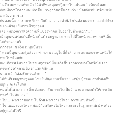
” ครับ ผมหาจนทั่วแล้ว ไอ้ตัวดีของคุณหญิงเอาไปแน่นอน ” รพินทร์ตอบ
ก่อนที่การโต้คารมจะเกิดขึ้น เซษฐาก็ขัดขึ้นก่อนว่า ” น้อยกับรพินทร์อย่าเพิ่ง
มาเถียงเอาชนะ
กันตอนนี้เลย เรามาปรึกษากันดีกว่าว่าจะทำยังไงกันต่อ ผมว่าเราออกไปข้าง
นอกแล้วคุยกันต่อหน้าทุกๆคน
เลย ผมต้องการฟังความเห็นของทุกคน ไปออกไปข้างนอกกัน ”
เมื่อทุกคนพร้อมกันที่หน้าเต็นท์ เชษฐามองกราดไปที่ใบหน้าของทุกคนที่เต็ม
ไปด้วยความวิ
ตกกังวล เขาจึงเริ่มพูดขึ้นว่า
” ตอนนี้ทุกคนคงรู้แล้วว่า พวกเราตกอยู่ในที่นั่งลำบาก คนของเราคนหนึ่งได้
หายไปพร้อมกับ
แผนที่การเดินทาง ไม่ว่าเหตุการณ์นี้จะเกิดขึ้นจากความจงใจหรือไม่ เรา
คงจะต้องติดตามไปเอาแผนที่คืนแน่
นอน แล้วก็ต้องรีบด่วนด้วย… ”
ไม่ทันที่เชษฐาจะพูดจบ ไชยยันก็พูดสวนขึ้นว่า ” แต่ผู้หญิงของเรากำลังเจ็บ
อยู่นะ คงจะไปกัน
หมดไม่ได้ และการที่จะต้องแบกสัมภาระไปเป็นจำนวนมากคงทำให้การเดิน
ทางช้าไม่ทันการ ”
” ไม่นะ พวกเราขอตามไปด้วย พวกเรายังไหว ” ดารินประท้วงขึ้น
” ใช่ เธออาจจะไหว แต่เมย์กับคริสคงไม่ไหว และเธอในฐานะแพทย์ คงต้อง
อยู่ดูแลไม่ใช่รึ