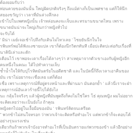
ต้องยอมรับว่า
ท่อนควยของมันนั้น ใหญ่ผิดปกติจริงๆ ถึงแม้ต่างก็เป็นเพศชาย แต่ก็ให้นึก
สยองขวัญว่า เวลาที่มันล่วงลึกลง
เข้าไปในเพศหญิงนั้น เจ้าหล่อนคงจะเจ็บและทรมานขนาดไหน เพราะ
ขนาดมันน่าจะใหญ่เกินกว่าหญิงทั่วไป
จะรับได้
‘ มิน่า เมย์เจอเช้าไปถึงกับเดินไม่ไหวเลย ‘ ไชยยันนึกในใจ
รพินทร์พอได้ฟังแงซายแปล เขาก็ต้องนึกวิตกทันที เมื่อปะติดปะต่อกับเรื่องที่
นาคินีเล่าและตัก
เตือนไว้ เขาพอจะเดาเรื่องได้ลางๆว่า สาเหตุมาจากตัวเขาเองกับผู้หญิงอีก
คนหนึ่งในคณะ ได้ไปทำความเจ็บ
ช้ำน้ำใจให้กับปุโรหิตมันตรัยในอดีตชาติ และในบัดนี้ก็ถึงเวลาเอาคืนของ
มัน เขาไม่อยากจะเชื่อเลย แต่ก็ต้อง
เชื่อ เพราะเหตุการณ์ที่อยู่ตรงหน้าและที่ผ่านมา มันตอกย้ำ ‘ แล้วนี่เราจะฝ่า
เหตุการณ์อันเลวร้ายนี้ไปได้ยังไง
นะ กลุ้มใจจริงๆ แล้วผู้หญิงที่มันพูดถึงก็คงไม่ใช่ใคร โธ่ คุณหญิง ผมไม่อยาก
จะคิดเลยว่าจะเป็นยังไง ถ้าคุณ
หญิงตกไปอยู่ในเงื้อมือของมัน ‘ รพินทร์คิดจนเครียด
” พวกข้าไม่สนใจหรอก ว่าพวกเจ้าจะคิดหรือทำอะไร แต่พวกข้าก็จะตอบโต้
อย่างรุนแรงเช่น
เดียวกันถ้าพวกเจ้าบังอาจทำอะไรที่เป็นอันตรายแก่พวกของข้า แล้วอีกอย่าง