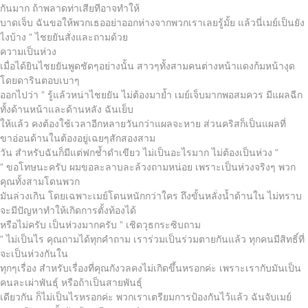
กันมาก ถ้าพลาดท่าเสียทีอาจทำให้
บาดเจ็บ ฉันขอให้พวกเธออย่าออกห่างจากพวกเราเลยรู้มั้ย แล้วนี่เมย์เป็นยัง
ไงบ้าง ” ไชยยันสั่งและถามด้วย
ความเป็นห่วง
เมื่อได้ยินไชยยันพูดชัดๆอย่างนั้น สาวๆทั้งสามคนต่างหน้าแดงก้มหน้างุด
โดยดารินตอบเบาๆ
ออกไปว่า ” รู้แล้วหน่าไชยยัน ไม่ต้องมาย้ำ เมย์เจ็บมากพอสมควร มีแผลฉีก
ทั้งด้านหน้าและด้านหลัง ฉันเย็บ
ให้แล้ว คงต้องใช้เวลาอีกหลายวันกว่าแผลจะหาย ส่วนคริสก็เป็นแผลที่
ขาอ่อนด้านในต้องอยู่เฉยๆสักสองสาม
วัน สำหรับฉันก็มีแต่ฟกช้ำดำเขียว ไม่เป็นอะไรมาก ไม่ต้องเป็นห่วง ”
” ขอโทษนะครับ ผมขอละลาบละล้วงถามหน่อย เพราะเป็นห่วงจริงๆ พวก
คุณทั้งสามโดนพวก
มันล่วงเกิน โดยเฉพาะเมย์โดนหนักกว่าใคร ถึงขั้นหลั่งน้ำด้านใน ไม่ทราบ
จะมีปัญหาทำให้เกิดการตั้งท้องได้
หรือไม่ครับ เป็นห่วงมากครับ ” เชิดวุธกระซิบถาม
” ไม่เป็นไร คุณถามได้ทุกคำถาม เราร่วมเป็นร่วมตายกันแล้ว ทุกคนมีสิทธิ์ที่
จะเป็นห่วงกันใน
ทุกๆเรื่อง สำหรับเรื่องที่คุณกังวลคงไม่เกิดขึ้นหรอกค่ะ เพราะเรากับมันเป็น
คนละเผ่าพันธุ์ หรือถ้าเป็นสายพันธุ์
เดียวกัน ก็ไม่เป็นไรหรอกค่ะ พวกเราเตรียมการป้องกันไว้แล้ว ฉันจับเมย์