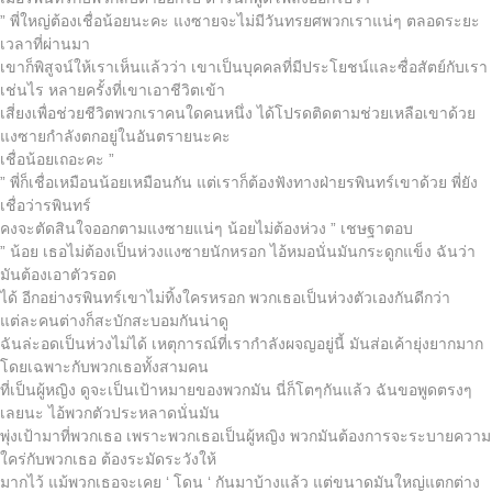
” พี่ใหญ่ต้องเชื่อน้อยนะคะ แงซายจะไม่มีวันทรยศพวกเราแน่ๆ ตลอดระยะ
เวลาที่ผ่านมา
เขาก็พิสูจน์ให้เราเห็นแล้วว่า เขาเป็นบุคคลที่มีประโยชน์และซื่อสัตย์กับเรา
เช่นไร หลายครั้งที่เขาเอาชีวิตเข้า
เสี่ยงเพื่อช่วยชีวิตพวกเราคนใดคนหนึ่ง ได้โปรดติดตามช่วยเหลือเขาด้วย
แงซายกำลังตกอยู่ในอันตรายนะคะ
เชื่อน้อยเถอะคะ ”
” พี่ก็เชื่อเหมือนน้อยเหมือนกัน แต่เราก็ต้องฟังทางฝ่ายรพินทร์เขาด้วย พี่ยัง
เชื่อว่ารพินทร์
คงจะตัดสินใจออกตามแงซายแน่ๆ น้อยไม่ต้องห่วง ” เชษฐาตอบ
” น้อย เธอไม่ต้องเป็นห่วงแงซายนักหรอก ไอ้หมอนั่นมันกระดูกแข็ง ฉันว่า
มันต้องเอาตัวรอด
ได้ อีกอย่างรพินทร์เขาไม่ทิ้งใครหรอก พวกเธอเป็นห่วงตัวเองกันดีกว่า
แต่ละคนต่างก็สะบักสะบอมกันน่าดู
ฉันล่ะอดเป็นห่วงไม่ได้ เหตุการณ์ที่เรากำลังผจญอยู่นี้ มันส่อเค้ายุ่งยากมาก
โดยเฉพาะกับพวกเธอทั้งสามคน
ที่เป็นผู้หญิง ดูจะเป็นเป้าหมายของพวกมัน นี่ก็โตๆกันแล้ว ฉันขอพูดตรงๆ
เลยนะ ไอ้พวกตัวประหลาดนั่นมัน
พุ่งเป้ามาที่พวกเธอ เพราะพวกเธอเป็นผู้หญิง พวกมันต้องการจะระบายความ
ใคร่กับพวกเธอ ต้องระมัดระวังให้
มากไว้ แม้พวกเธอจะเคย ‘ โดน ‘ กันมาบ้างแล้ว แต่ขนาดมันใหญ่แตกต่าง