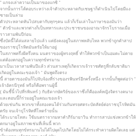
” แกจงเล่าความเป็นมาของแกซิ ”
จากนั้นการโต้ตอบระหว่างเจ้าตัวประหลาดกับเชษฐาก็ดำเนินไปโดยมีแง
ซายเป็นล่าม
ตัวประหลาดหันไปสบตากับทุกๆคน แล้วก็เริ่มเล่าในภาษาของมันว่า
” ตัวข้าและพวกต่างก็เป็นทหารและประชาชนของอาณาจักรโบราณเมื่อ
ราวสามพันปีก่อน
ซึ่งบัดนี้ได้ล่มสลายไปแล้ว แต่ยังคงอยู่ในสภาพหลับไหล พวกข้าถูกคำสาป
ของราชปุโรหิตมันตรัยให้มาอยู่
ในสภาพครึ่งผีครึ่งคน มนตราของผู้ทรงฤทธิ์ ทำให้พวกข้าเป็นอมตะไม่ตาย
แต่ต้องตกอยู่ในความทุกข์ทรมาน
มาเป็นเวลาสามพันปีแล้ว ส่วนสาเหตุก็เกิดจากเจ้าราชศัตรูที่กลับชาติมา
เกิดอยู่ในคณะของเจ้า ” มันพูดถึงตรง
นี้ สายตาของมันก็ไปจับจ้องที่ร่างของรพินทร์อีกครั้งหนึ่ง จากนั้นก็พูดต่อว่า ”
เจ้าอัครนีรุทธ์ หรือก็คือพรานผู้นี้
( มันชี้นิ้วไปที่รพินทร์ ) กับธิดากษัตริย์ของเราซึ่งก็คือองค์หญิงจิตรางคนาง
และตอนนี้ก็ร่วมอยู่ในคณะของเจ้า
ด้วยเช่นกัน พวกเขาทั้งสองคนได้ร่วมกันทรยศตระบัดสัตย์ต่อราชปุโรหิตมัน
ตรัย จนเจ้าปุโรหิตที่โหดร้ายนั้น
ได้ระบายโทสะ ใช้มนตราจากมหาคำภีร์มายาวิน ทำการสาปแช่งพวกข้าให้
ตกมาอยู่ในสภาพเช่นที่เห็นนี้ พวก
ข้าต้องทนทุกข์ทรมานไม่ได้ไปผุดไปเกิดโดยไม่ได้กระทำความผิดใดเลย แต่