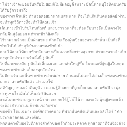
” ไม่ว่าเจ้าจะยอมรับหรือไม่ยอมก็ไม่มีผลอยู่ดี เพราะบัดนี้ท่านปุโรหิตมันตรัย
ได้รับรู้การมาถึง
ของพวกเจ้าแล้ว ท่านรอคอยมานานแสนนาน ที่จะได้แก้แค้นคนอสัตย์ ท่าน
จะทำทุกวิถีทางที่จะทำให้คณะเจ้า
เดินทางเข้าไปรับโทษทัณฑ์ และปรารถนาที่จะต้อนรับนางอันเป็นดวงใจ
กลับคืนสู่อ้อมอก แต่พวกข้าก็ยังหวัง
ไว้ว่าพวกเจ้าจะเป็นฝ่ายชนะ สำหรับเรื่องผู้หญิงของพวกเจ้านั้น เป็นสิ่งที่
ช่วยไม่ได้ เจ้าดูที่ร่างกายของข้าสิ คำ
สาปได้สาปให้พวกข้ากลับกลายเป็นสภาพยิ่งกว่าอสุรกาย ตัวของพวกข้าเล็ก
ลงทุกสัดส่วน ยกเว้นสิ่งนี้ ( มันชี้
ไปที่ควยของมัน ) มันไม่เล็กลงเลย แต่กลับใหญ่ขึ้น ในขณะที่ผู้หญิงในกลุ่ม
ของพวกข้ากลับเล็กลงทุกสัดส่วน
ไม่มียกเว้น ฉะนั้นพวกข้าเหล่าเพศชาย ล้วนแต่ไม่เคยได้ล่วงล้ำเพศตรงข้าม
มากว่าสามพันปีแล้ว เจ้าลองใช้
สติปัญญาของเจ้าคิดดูซิว่า ความรู้สึกอยากที่ถูกเก็บกดมาสามพันปี จะพุ่ง
ปะทุเช่นไรเมื่อได้เห็นสตรีอันสวย
งามไม่บกพร่องอยู่ตรงหน้า ข้าจะบอกให้รู้ไว้ก็ได้ว่า จงระวัง ผู้หญิงของเจ้า
จะต้องลำบากแน่ ถ้าพบเจอกับพวก
ของข้า โดยเฉพาะ องค์จิตรางคนาง ที่พวกนั้นคลั่งแค้นและคลั่งไคร้ ” ตัว
ประหลาดตอบและเตือน
ทุกคนต่างก็มองไปที่กลางลำตัวของเจ้าตัวประหลาด ทุกสายตาที่จับจ้องต่าง