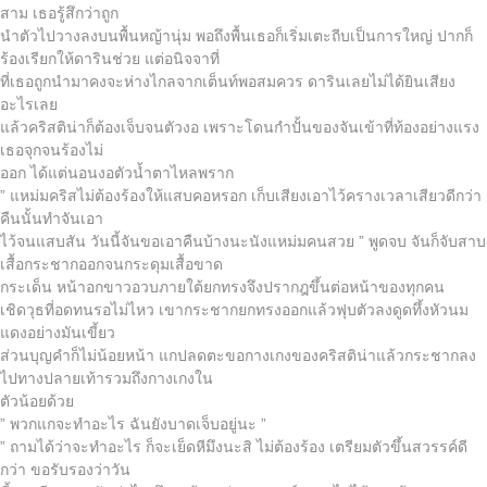
สาม เธอรู้สึกว่าถูก
นำตัวไปวางลงบนพื้นหญ้านุ่ม พอถึงพื้นเธอก็เริ่มเตะถีบเป็นการใหญ่ ปากก็
ร้องเรียกให้ดารินช่วย แต่อนิจจาที่
ที่เธอถูกนำมาคงจะห่างไกลจากเต็นท์พอสมควร ดารินเลยไม่ได้ยินเสียง
อะไรเลย
แล้วคริสติน่าก็ต้องเจ็บจนตัวงอ เพราะโดนกำปั้นของจันเข้าที่ท้องอย่างแรง
เธอจุกจนร้องไม่
ออก ได้แต่นอนงอตัวน้ำตาไหลพราก
” แหม่มคริสไม่ต้องร้องให้แสบคอหรอก เก็บเสียงเอาไว้ครางเวลาเสียวดีกว่า
คืนนั้นทำจันเอา
ไว้จนแสบสัน วันนี้จันขอเอาคืนบ้างนะนังแหม่มคนสวย ” พูดจบ จันก็จับสาบ
เสื้อกระชากออกจนกระดุมเสื้อขาด
กระเด็น หน้าอกขาวอวบภายใต้ยกทรงจึงปรากฎขึ้นต่อหน้าของทุกคน
เชิดวุธที่อดทนรอไม่ไหว เขากระชากยกทรงออกแล้วฟุบตัวลงดูดทึ้งหัวนม
แดงอย่างมันเขี้ยว
ส่วนบุญคำก็ไม่น้อยหน้า แกปลดตะขอกางเกงของคริสติน่าแล้วกระชากลง
ไปทางปลายเท้ารวมถึงกางเกงใน
ตัวน้อยด้วย
” พวกแกจะทำอะไร ฉันยังบาดเจ็บอยู่นะ ”
” ถามได้ว่าจะทำอะไร ก็จะเย็ดหีมึงนะสิ ไม่ต้องร้อง เตรียมตัวขึ้นสวรรค์ดี
กว่า ขอรับรองว่าวัน