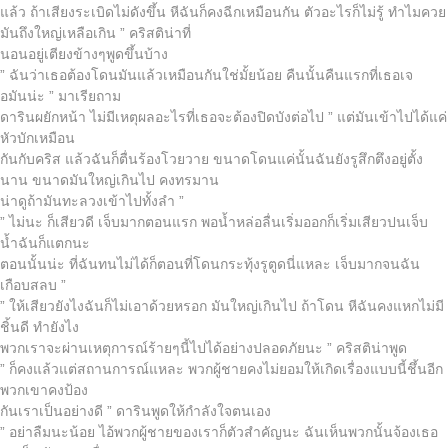
แล้ว ถ้าเสียงระเบิดไม่ดังขึ้น หีฉันก็คงฉีกเหมือนกัน ตัวอะไรก็ไม่รู้ ทำไมควย
มันถึงใหญ่เหลือเกิน ” คริสติน่าที่
นอนอยู่เตียงข้างๆพูดขึ้นบ้าง
” ฉันว่าเธอต้องโดนมันแล้วเหมือนกันใช่มั้ยน้อย คืนนั้นคืนแรกที่เธอเจ
อมันน่ะ ” มาเรียถาม
ดารินผยักหน้า ไม่มีเหตุผลอะไรที่เธอจะต้องปิดบังต่อไป ” แต่มันเข้าไปได้แค่
หัวบักเหมือน
กันกับคริส แล้วฉันก็ตื่นร้องโวยวาย ขนาดโดนแค่นั้นฉันยังรูสึกตึงอยู่ตั้ง
นาน ขนาดมันใหญ่เกินไป คงทรมาน
น่าดูถ้ามันทะลวงเข้าไปทั้งลำ ”
” ไม่นะ ก็เสียวดี เจ็บมากตอนแรก พอน้ำหล่อลื่นเริ่มออกก็เริ่มเสียวปนเจ็บ
น้ำฉันก็แตกนะ
ตอนนั้นน่ะ ที่ฉันทนไม่ได้ก็ตอนที่โดนกระทุ้งรูตูดนี่แหละ เจ็บมากจนฉัน
เกือบสลบ ”
” ให้เสียวยังไงฉันก็ไม่เอาด้วยหรอก มันใหญ่เกินไป ถ้าโดน หีฉันคงแหกไม่มี
ชิ้นดี ทำยังไง
พวกเราจะผ่านเหตุการณ์ร้ายๆนี้ไปได้อย่างปลอดภัยนะ ” คริสติน่าพูด
” ก็คงแล้วแต่สถานการณ์แหละ พวกผู้ชายคงไม่ยอมให้เกิดเรื่องแบบนี้ชึ้นอีก
พวกเขาคงป้อง
กันเราเป็นอย่างดี ” ดารินพูดให้กำลังใจตนเอง
” อย่าลืมนะน้อย ไอ้พวกผู้ชายของเราก็ตัวสำคัญนะ ฉันเห็นพวกนั้นจ้องเธอ