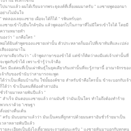
โบราณ ที่เลิกใช้กัน
ไปนานแล้ว ผมได้เรียนจากพระธุดงค์ที่เลี้ยงผมมาครับ ” แงซายพูดออกมา
อย่างไม่มั่นใจ
” ทดลองเลยแงซาย เผื่อจะได้ก็ได้ ” รพินทร์บอก
แงซายเข้าไปยืนใกล้ๆมัน แล้วพูดออกไปในภาษาที่ไม่มีใครเข้าใจได้ โดยมี
ความหมายทำ
นองว่า ” แกคือใคร ”
พอได้ยินคำพูดของแงซายเท่านั้น ตัวประหลาดก็มองไปที่เขาทันทีและเปล่ง
เสียงออกมาใน
ภาษาเดียวกันว่า ” เจ้าพูดภาษาของข้าได้ แต่ข้าก็คิดว่าคงมีแต่เจ้าเท่านั้นที่
จะพูดกับข้าได้ เพราะข้ารู้ว่าเจ้าคือ
ใคร มีแต่คนที่เป็นเผ่าพันธุ์ในยุคเดียวกันเท่านั้นที่จะรู้ภาษานี้ อาณาจักรของ
เจ้ากับของข้านับว่าสามารถจะพูด
ได้ว่าเป็นเพื่อนบ้านกัน ใช่มั้ยองค์ชาย สำหรับข้าคือใครนั้น ข้าจะบอกกับเจ้า
ก็ได้ว่า ข้าเป็นคนที่ต้องคำสาปอัน
ชั่วร้ายมาหลายพันปีแล้ว ”
” สำเร็จ มันตอบแงซายแล้ว ถามมันซิ ว่ามันเป็นใคร ทำไมถึงต้องทำร้าย
พวกเราด้วย “เชษฐา
สั่งอย่างตื่นเต้น
” ครับ มันบอกมาแล้วว่า มันเป็นคนที่ถูกสาปด้วยมนตราอันชั่วร้ายมาเป็น
เวลาหลายพันปีแล้ว
รายละเอียดเป็นยังไงเดี๋ยวผมจะถามต่อนะครับ ” แงซายหันมาบอกกับทุกคน