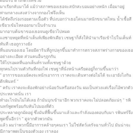
ต้อนรับ ต่างก็ดีใจที่ช่วย
มาเรียกลับมาได้ แม้ว่าสภาพของเธอจะสบักสะบอมอย่างหนัก เมื่อมาอยู่
ท่ามกลางแสงสว่างจากกองไฟจึงเห็น
ได้ชัดถึงร่องรอยตามเนื้อตัว ที่บ่งบอกว่าเธอโดนมาหนักขนาดไหน น้ำเชื้อสี
เขียวเข้มไหลออกมาเป็นจำนวน
มากอาบต้นขาของเธอจนดูเขียวไปหมด
แงซายหยุดที่หน้าเต็นท์เพียงพักเดียว เชษฐาก็สั่งให้นำมาเรียเข้าไปในเต็นท์
ทันที เธอถูกวางยัง
ที่นอนของเธอ โดยมีดารินที่ถูกปลุกขึ้นมาทำการตรวจสภาพร่างกายของเธอ
อย่างละเอียด ส่วนคนอื่นๆถูกกัน
ให้ไปรอผลที่นอกเต็นท์รวมทั้งเชษฐาด้วย
ทุกคนไปรวมตัวกันที่กองไฟ เชษฐาที่นั่งหน้าเครียดอยู่ก็ถามขึ้นมาว่า
” อาการของเมย์คงจะหนักเอาการ เราคงจะเดินทางต่อไม่ได้ จะเอายังไงกัน
ดีรพินทร์ ”
” ครับ เราคงจะต้องพักอย่างน้อยวันหรือสองวัน ผมเป็นห่วงแต่เรื่องไอ้พวกตัว
ประหลาดนั่น เรา
ทำอะไรมันไม่ได้เลย ถ้ามันบุกเข้ามาอีก พวกเราคงจะไม่ปลอดภัยแน่ๆ ” รพิ
นทร์พูดพร้อมกับหันไปมองที่ตัว
ประหลาดถูกมัดอยู่ ซึ่งมันที่ฟื้นขึ้นมาแล้วและกำลังมองตอบกับมา รพินทร์จึง
พูดขึ้นอีกว่า ” ดูจากตัวพวกมัน
แล้ว ผมว่าพวกนี้มีอาการคล้ายๆคนเรา ไม่ใช่สัตว์เดรัจฉานทั่วไป มันน่าจะ
มีภาษาพูดเป็นของตัวเอง เราลอง