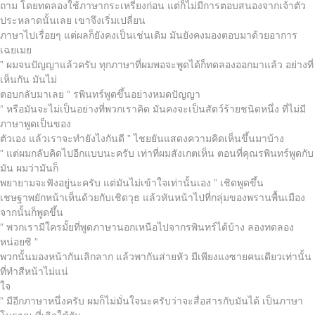
ถาม โดยทดลองใช้ภาษากระเหรี่ยงก่อน แต่ก็ไม่มีการตอบสนองจากเจ้าตัว
ประหลาดนั้นเลย เขาจึงเริ่มเปลี่ยน
ภาษาไปเรื่อยๆ แต่ผลก็ยังคงเป็นเช่นเดิม มันยังคงมองตอบมาด้วยอาการ
เฉยเมย
” ผมจนปัญญาแล้วครับ ทุกภาษาที่ผมพอจะพูดได้ก็ทดลองออกมาแล้ว อย่างที่
เห็นกัน มันไม่
ตอบกลับมาเลย ” รพินทร์พูดขึ้นอย่างหมดปัญญา
” หรือมันจะไม่เป็นอย่างที่พวกเราคิด มันคงจะเป็นสัตว์ร้ายชนิดหนึ่ง ที่ไม่มี
ภาษาพูดเป็นของ
ตัวเอง แล้วเราจะทำยังไงกันดี ” ไชยยันแสดงความคิดเห็นขึ้นมาบ้าง
” แต่ผมกลับคิดไปอีกแบบนะครับ เท่าที่ผมสังเกตเห็น ตอนที่คุณรพินทร์พูดกับ
มัน ผมว่ามันก็
พยายามจะฟังอยู่นะครับ แต่มันไม่เข้าใจเท่านั้นเอง ” เชิดพูดขึ้น
เชษฐาพยักหน้าเห็นด้วยกับเชิดวุธ แล้วหันหน้าไปที่กลุ่มของพรานพื้นเมือง
จากนั้นก็พูดขึ้น
” พวกเรามีใครมั้ยที่พูดภาษานอกเหนือไปจากรพินทร์ได้บ้าง ลองทดลอง
หน่อยซิ ”
พวกนั้นมองหน้ากันเลิกลาก แล้วพากันส่ายหัว มีเพียงแงซายคนเดียวเท่านั้น
ที่ทำสีหน้าไม่แน่
ใจ
” มีอีกภาษาหนึ่งครับ ผมก็ไม่มั่นใจนะครับว่าจะสื่อสารกับมันได้ เป็นภาษา