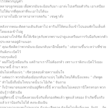
ไว้ให้พวกบุญคำ
หลายๆลูกหน่อย เผื่อพวกมันจะย้อนกับมา เอาล่ะไปเตรียมตัวกัน เอาเสบียง
ไปให้มากที่สุดเท่าที่จะเอาไปได้นะ
เราอาจไม่มีเวลาหาอาหารสดกัน ” เชษฐาสั่ง
……………………………………………………………
หลังจากคณะติดตามเดินลับตาไป ดารินก็ให้คนเจ็บเข้าไปนอนพักในเต็นท์
โดยเธอเข้าไปดู
แลอย่างใกล้ชิด ทิ้งให้เชิดวุธกับพวกพรานป่าดูแลเตรียมการรับมือกับพวกตัว
ประหลาดอยู่ด้านนอก
” คุณเชิดคิดว่าพวกมันจะย้อนกลับมาอีกมั้ยครับ ” เส่ยถามขึ้นระหว่างที่ช่วย
กันฝังระเบิดไว้
รอบๆแค้มป์
” ผมก็ไม่รู้เหมือนกัน แต่ถ้ามาเราก็ไม่ต้องกลัว เพราะเราฝังระเบิดไว้เยอะ
ขนาดนี้ ถ้ามา พวก
มันไม่เหลือแน่ๆ ” เชิดวุธตอบด้วยความมั่นใจ
” แต่ผมว่า พวกมันต้องย้อนกลับมาแน่ๆ ไม่คืนไหนก็คืนนึงแหละ ” เกิดพูด
” ทำไมมึงถึงมั่นใจขนาดนั้นว่ะไอ้เกิด ” จันถาม
” ก็เป้าหมายของพวกมันอยู่ที่ตรงนี้นี่ ความเงี่ยนไม่เคยปรานีใครหรอก พวก
มันรู้ว่ามีตัวเมีย
อยู่ที่ตรงนี้ ป่านนี้คงควยแข็งกันทั้งกองทัพแล้ว พูดแล้วสยอง ถ้าเกิดขึ้นจริง
แล้วเราป้องกันไม่ได้ คงจะยับเยิน
รูกลวงบานจนหุบไม่ลงแน่ๆ ฉันล่ะเสียดาย ยังเย็ดไม่เต็มอิ่มเลย..อุ้บ!!! …อุ้ย