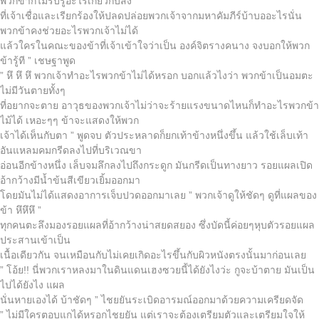
พวกข้าก็ไม่รับรู้อะไรเกี่ยวกับสิ่ง
ที่เจ้าเชื่อและเรียกร้องให้ปลดปล่อยพวกเจ้าจากมหาคัมภีร์บ้าบออะไรนั่น
พวกข้าคงช่วยอะไรพวกเจ้าไม่ได้
แล้วใครในคณะของข้าที่เจ้าเข้าใจว่าเป็น องค์จิตรางคนาง จงบอกให้พวก
ข้ารู้ที ” เชษฐาพูด
” หึ หึ หึ พวกเจ้าทำอะไรพวกข้าไม่ได้หรอก บอกแล้วไงว่า พวกข้าเป็นอมตะ
ไม่มีวันตายทั้งๆ
ที่อยากจะตาย อาวุธของพวกเจ้าไม่ว่าจะร้ายแรงขนาดไหนก็ทำอะไรพวกข้า
ไม้ได้ เหอะๆๆ ข้าจะแสดงให้พวก
เจ้าได้เห็นกับตา ” พูดจบ ตัวประหลาดก็ยกเท้าข้างหนึ่งขึ้น แล้วใช้เล็บเท้า
อันแหลมคมกรีดลงไปที่บริเวณขา
อ่อนอีกข้างหนึ่ง เล็บจมลึกลงไปถึงกระดูก มันกรีดเป็นทางยาว รอยแผลเปิด
อ้ากว้างมีน้ำข้นสีเขียวเยิ้มออกมา
โดยมันไม่ได้แสดงอาการเจ็บปวดออกมาเลย ” พวกเจ้าดูให้ชัดๆ ดูที่แผลของ
ข้า หึหึหึ ”
ทุกคนตะลึงมองรอยแผลที่อ้ากว้างน่าสยดสยอง ซึ่งบัดนี้ค่อยๆหุบตัวรอยแผล
ประสานเข้าเป็น
เนื้อเดียวกัน จนเหมือนกับไม่เคยเกิดอะไรขึ้นกับผิวหนังตรงนั้นมาก่อนเลย
” โอ้ย!! นี่พวกเราหลงมาในดินแดนเฮงซวยนี้ได้ยังไงว่ะ กูจะบ้าตาย มันเป็น
ไปได้ยังไง แผล
นั่นหายเองได้ บ้าชัดๆ ” ไชยยันระเบิดอารมณ์ออกมาด้วยความเครียดจัด
” ไม่มีใครตอบแกได้หรอกไชยยัน แต่เราจะต้องเตรียมตัวและเตรียมใจให้