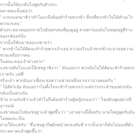
จากนั้นก็หันกลับไปพูดกับตัวประ
หลาดตนนั้นต่อว่า
” แกจงบอกมาซิว่าทำไมแกถึงต้องทำร้ายพวกข้า ทั้งๆที่พวกข้าไม่ได้ทำอะไร
พวกแกเลย ”
ตัวประหลาดมองกราดไปยังทุกๆคนที่มุงดูอยู่ สายตาของมันไปหยุดอยู่ที่ร่าง
ของรพินทร์นิ่ง
จากนั้นก็หันมาตอบแงซายว่า
” พวกข้าไม่ได้คิดจะทำร้ายพวกเจ้าเลย ความจริงแล้วพวกข้าจะมาขอความ
ช่วยเหลือจากคน
ในคณะของเจ้าต่างหาก ”
แงซายหันไปแปลให้เชษฐาฟังว่า ” มันบอกว่า พวกมันไม่ได้คิดจะทำร้ายพวก
เราครับ แต่ที่
จริงแล้ว พวกมันมาเพื่อจะขอความช่วยเหลือจากเราบางคนครับ ”
” ไอ้สัตว์เอ้ย มันบอกว่าไม่ตั้งใจจะทำร้ายพวกเราแต่การกระทำของพวกมัน
กลับเป็นตรงกัน
ข้าม ถามมันซิว่าแล้วทำไมถึงต้องทำร้ายผู้หญิงของเรา ” ไชยยันพูดอย่างมี
อารมณ์
แงซายมองไปยังเชษฐาแล้วพูดขึ้นว่า ” เอาอย่างนี้มั้ยครับ นายใหญ่พูดกับมัน
โดยผมจะเป็น
ล่ามให้นะครับ ” ซึ่งเชษฐาก็พยักหน้าตกลงทันที จากนั้นเขาก็หันไปมองที่ตัว
ประหลาดแล้วพูดขึ้นว่า