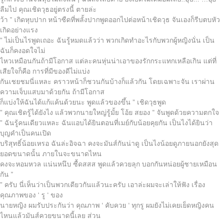
ลืมไป คุณเชิดวุธอยู่ตรงนี้ ตายล่ะ
ว้า ” เกิดหุบปาก หน้าซืดที่พลั้งปากพูดออกไปต่อหน้าเชิดวุธ จันเองก็รีบตบหัว
เกิดอย่างแรง
” ไม่เป็นไรพูดเถอะ ฉันรู้หมดแล้วว่า พวกเกิดทำอะไรกับพวกผู้หญิงนั่น เป็น
ฉันก็คงอดใจไม่
ไหวเหมือนกันถ้ามีโอกาส แต่ละคนหุ่นน่าเอาของรักกระแทกเหลือเกิน แต่ที่
เสียใจก็คือ การที่มีของดีไม่แบ่ง
กันเชยชมนี่แหละ คราวหน้าก็ชวนกันบ้างก็แล้วกัน โดยเฉพาะจัน เราผ่าน
ความเจ็บแสบมาด้วยกัน ถ้ามีโอกาส
ก็แบ่งให้ฉันได้แก้แค้นด้วยนะ พูดแล้วของขึ้น ” เชิดวุธพูด
” คุณเชิดรู้ได้ยังไง แล้วพวกนายใหญ่รู้มั้ย โอ้ย สยอง ” จันพูดด้วยความตกใจ
” ฉันรู้คนเดียวแหละ ฉันแอบได้ยินตอนที่เมย์กับน้อยคุยกัน เป็นไงได้ยินว่า
บุญคำเป็นคนเปิด
บริสุทธิ์น้อยเหรอ ฉันล่ะอิจฉา คงจะมันส์กันน่าดู เป็นไงน้อยดูภายนอกยังสุด
ยอดขนาดนั้น ภายในจะขนาดไหน
คงจะหอมหวล แน่นหนึบ ซื้ดสสส พูดแล้วควยลุก บอกกันหน่อยผู้ชายเหมือน
กัน ”
” ครับ นี่เห็นว่าเป็นพวกเดียวกันแล้วนะครับ เอาล่ะผมจะเล่าให้ฟัง เรื่อง
คุณภาพของ ‘ รู ‘ ของ
นายหญิง ผมรับประกันว่า คุณภาพ ‘ คับควย ‘ ทุกรู ผมยังไม่เคยเย็ดหญิงคน
ไหนแล้วมันส์ควยขนาดนี้เลย ส่วน