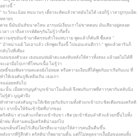
อย่างนี้ ”
” ระวังนะน้อย ทนนานๆ เดี๋ยวจะติดแล้วขาดมันไม่ได้ เธอก็รู้ เวลาถูกรุมเย็ด
หลายๆ
ควย นี่มันมันส์ขนาดไหน อารมณ์เงี่ยนเราไม่ขาดตอน มันเสียวอยู่ตลอด
เวลา เราถึงสวรรค์ติดๆกันไม่รู้ว่ากี่ครั้ง
ความสุขมันเข้ามาติดๆจนหัวใจแทบวาย พูดแล้วก็คันหี ซื้ดสส ”
” บ้าหน่าเมย์ ไม่เอาแล้ว เลิกพูดเรื่องนี้ ไปนอนเล่นดีกว่า ” พูดแล้วดารินก็
กลับไปที่เตียง
นอนของตัวเอง เธอนอนห่มผ้าตะแคงหันหลังให้สาวทั้งสอง แล้วอดไม่ได้ที่
จะเอามือไปเกาที่โหนกเนื้อ ไม่รู้ว่า
ฤทธิ์ของพิษจากมดแดงยังไม่หมด หรือความเงี่ยนที่ได้พูดกับมาเรียกันแน่ ที่
ทำให้เธอคันรูหีเหลือเกิน เธอเกา
จนม่อยหลับไป
ฉะนั้น เมื่อพวกบุญคำบุกเข้ามาในเต็นท์ จึงพบกับภาพที่สาวๆพากันหลับนิ่ง
ไม่รู้ตัว บุญคำจึง
ทำท่าทางส่งสันญานให้เชิดวุธกับจันรวมทั้งตัวแกเข้าประชิดเตียงของคริสติ
น่า จากนั้นให้จันเข้าปิดที่ปากของ
คริสติน่า ส่วนตัวแกก็ตรงเข้าจับขา เชิดวุธเข้าช้อนลำตัวแล้วยกขึ้นไปทั้ง
ผ้าห่ม ทั้งสามคนอุ้มคริสติน่าออกไป
นอกเต็นท์โดยไร้เสียงใดๆที่จะมาปลุกให้สาวๆคนอื่นตื่นขึ้น
หลังจากที่รู้สึกตัว คริสติน่าก็พยายามดิ้น แต่ก็ไม่หลุดจากเงื้อมือของคนทั้ง