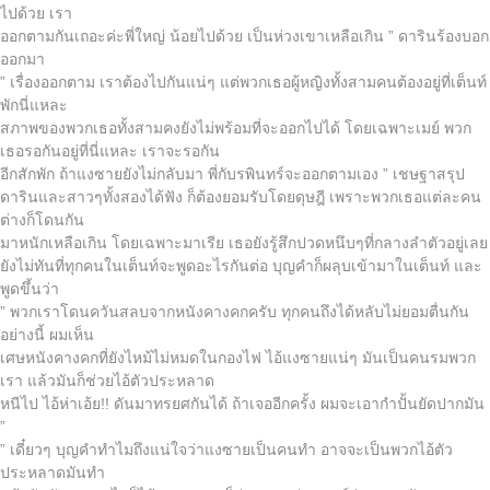
ไปด้วย เรา
ออกตามกันเถอะค่ะพี่ใหญ่ น้อยไปด้วย เป็นห่วงเขาเหลือเกิน ” ดารินร้องบอก
ออกมา
” เรื่องออกตาม เราต้องไปกันแน่ๆ แต่พวกเธอผู้หญิงทั้งสามคนต้องอยู่ที่เต็นท์
พักนี่แหละ
สภาพของพวกเธอทั้งสามคงยังไม่พร้อมที่จะออกไปได้ โดยเฉพาะเมย์ พวก
เธอรอกันอยู่ที่นี่แหละ เราจะรอกัน
อีกสักพัก ถ้าแงซายยังไม่กลับมา พี่กับรพินทร์จะออกตามเอง ” เชษฐาสรุป
ดารินและสาวๆทั้งสองได้ฟัง ก็ต้องยอมรับโดยดุษฎี เพราะพวกเธอแต่ละคน
ต่างก็โดนกัน
มาหนักเหลือเกิน โดยเฉพาะมาเรีย เธอยังรู้สึกปวดหนึบๆที่กลางลำตัวอยู่เลย
ยังไม่ทันที่ทุกคนในเต็นท์จะพูดอะไรกันต่อ บุญคำก็ผลุบเข้ามาในเต็นท์ และ
พูดขึ้นว่า
” พวกเราโดนควันสลบจากหนังคางคกครับ ทุกคนถึงได้หลับไม่ยอมตื่นกัน
อย่างนี้ ผมเห็น
เศษหนังคางคกที่ยังไหม้ไม่หมดในกองไฟ ไอ้แงซายแน่ๆ มันเป็นคนรมพวก
เรา แล้วมันก็ช่วยไอ้ตัวประหลาด
หนีไป ไอ้ห่าเอ้ย!! ดันมาทรยศกันได้ ถ้าเจออีกครั้ง ผมจะเอากำปั้นยัดปากมัน
”
” เดี๋ยวๆ บุญคำทำไมถึงแน่ใจว่าแงซายเป็นคนทำ อาจจะเป็นพวกไอ้ตัว
ประหลาดมันทำ