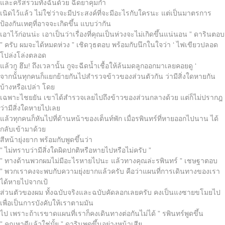
และคริสรวมทั้งฉันด้วย ฉีดยาคุมกำ
เนิดไว้แล้ว ไม่ใช่ว่าจะมีประสงค์ที่จะมีอะไรกับใครนะ แต่เป็นมาตรการ
ป้องกันเหตุที่อาจจะเกิดขึ้น แบบว่ากัน
เอาไว้ก่อนน่ะ เอาเป็นว่าเรื่องที่คุณเป็นห่วงจะไม่เกิดขึ้นแน่นอน ” ดารินตอบ
” ครับ ผมจะได้หมดห่วง ” เชิดวุธตอบ พร้อมกับนึกในใจว่า ‘ ไฟเขียวปลอด
โปล่งโล่งตลอด
แล้วกู ฮึม! ถึงเวลานั้น กูจะฉีดน้ำเชื้อให้ล้นมดลูกออกมาเลยคอยดู ‘
จากนั้นทุกคนก็แยกย้ายกันไปสำรวจข้าวของส่วนตัวกัน ว่ามีสิ่งใดหายกัน
บ้างหรือเปล่า โดย
เฉพาะไชยยัน เขาได้สำรวจเลยไปถึงข้าวของส่วนกลางด้วย แต่ก็ไม่ปรากฎ
ว่ามีสิ่งใดหายไปเลย
แล้วทุกคนก็หันไปที่ด้านหน้าของเต็นท์พัก เมื่อรพินทร์ที่หายออกไปนาน ได้
กลับเข้ามาด้วย
สีหน้ายุ่งยาก พร้อมกับพูดขึ้นว่า
” ไม่ทราบว่ามีสิ่งใดผิดปกติหรือหายไปหรือไม่ครับ ”
” ทางด้านพวกผมไม่มีอะไรหายไปนะ แล้วทางคุณล่ะรพินทร์ ” เชษฐาตอบ
” พวกเราคงจะพบกับความยุ่งยากแล้วครับ คือว่าแผนที่การเดินทางของเรา
ได้หายไปจากเป้
ส่วนตัวของผม ทั้งฉบับจริงและฉบับคัดลอกเลยครับ คงเป็นแงซายขโมยไป
เพื่อเป็นการบังคับให้เราตามมัน
ไป เพราะถ้าเรขาดแผนที่เราก็คงเดินทางต่อกันไม่ได้ ” รพินทร์พูดขึ้น
” คุณหาดีแล้วใช่มั้ย ” ดารินพูดขึ้นอย่างหน้าเสีย