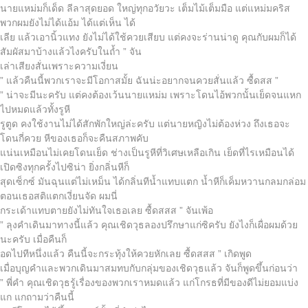
นายแหม่มก็เด็ด ลีลาสุดยอด ใหญ่ทุกอวัยวะ เต็มไม้เต็มมือ แต่แหม่มคริส
พวกผมยังไม่ได้แอ้ม ได้แต่เห็น ได้
เลีย แล้วเอานิ้วแทง ยังไม่ได้ใช้ควยเสียบ แต่คงจะร่านน่าดู คุณกับผมก็ได้
สัมผัสมาบ้างแล้วไงครับในถ้ำ ” จัน
เล่าเสียงสั่นเพราะความเงี่ยน
” แล้วคืนนี้พวกเราจะมีโอกาสมั้ย ฉันน่ะอยากจนควยสั่นแล้ว ซื้ดสส ”
” น่าจะมีนะครับ แต่คงต้องเว้นนายแหม่ม เพราะโดนไอ้พวกนั้นเย็ดจนแหก
ไปหมดแล้วทั้งรูหี
รูตูด คงใช้งานไม่ได้สักพักใหญ่ล่ะครับ แต่นายหญิงไม่ต้องห่วง ถึงเธอจะ
โดนกี่ควย หีของเธอก็จะคืนสภาพคับ
แน่นเหมือนไม่เคยโดนเย็ด ช่างเป็นรูหีที่วิเศษเหลือเกิน เย็ดที่ไรเหมือนได้
เปิดซิงทุกครั้งไปซิน่า ยิ่งกลิ่นหีก็
สุดเซ็กซ์ มันฉุนแต่ไม่เหม็น ได้กลิ่นทีน้ำแทบแตก น้ำหีก็เค็มหวานกลมกล่อม
ตอนเธอสติแตกเงี่ยนจัด ผมนี่
กระเด้าแทบตายยังไม่ทันใจเธอเลย ซื้ดสสส ” จันเพ้อ
” ลุงคำเดินมาทางนี้แล้ว คุณเชิดวุธลองปรึกษาแก่ซิครับ ยังไงก็เผื่อผมด้วย
นะครับ เมื่อคืนก็
อดไปทีหนึ่งแล้ว คืนนี้จะกระทุ้งให้ควยหักเลย ซื้ดสสส ” เกิดพูด
เมื่อบุญคำและพวกเดินมาสมทบกับกลุ่มของเชิดวุธแล้ว จันก็พูดขึ้นก่อนว่า
” พี่คำ คุณเชิดวุธรู้เรื่องของพวกเราหมดแล้ว แก่โกรธที่มีของดีไม่ยอมแบ่ง
แก แกถามว่าคืนนี้