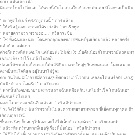
ตาเป็นมันเลย เมื่อ
คืนเธอโดนไปกี่ยกล่ะ ไอ้พวกนี้มันไม่เกรงใจเจ้านายมันเลย มีโอกาสเป็นฟัน
”
” อย่าพูดไปเมย์ คริสอยู่ตรงนี้ ” ดารินห้าม
” ให้คริสรู้เถอะ เธอจะได้ระวังตัว ” มาเรียพูด
” หมายความว่า พวกเธอ….” คริสกระซิบ
” ใช่ ทั้งฉันและน้อย โดนพวกลูกน้องของรพินทร์รุมเย็ดมาแล้ว หลายครั้ง
แล้วด้วย แต่แตก
ต่างกันตรงที่ฉันเต็มใจ แต่น้อยน่ะไม่เต็มใจ เมื่อคืนน้อยก็โดนพวกมันถล่มมา
เธอเองก็ระวังไว้ แต่ถ้าไม่ถีอก็
ปล่อยให้พวกนั้นเย็ดเถอะ ก็มันส์หีดีนะ ควยใหญ่ๆกันทุกคนเลย โดยเฉพาะ
คะหยิ่นสะใจที่สุด อยู่ในป่าไม่รู้จะ
ตายวันไหน มีโอกาสมีความสุขก็ตักตวงเอาไว้ก่อน เธอล่ะโดนหรือยัง เล่าสู่
กันฟังบ้าง ว่าไงคริส ” มาเรียถาม
” พวกนั้นก็เคยพยายามจะลวนลามฉันเหมือนกัน แต่ไม่สำเร็จ โดนฉันเอา
คืนจนเข็ดไปเลย
คงจะไม่มาตอแยฉันอีกแล้วล่ะ ” คริสติน่าบอก
” ระวังไว้ก็ดีนะ ฉันว่าพวกนั้นไม่ละความพยายามหรอก ขี้เย็ดกันทุกๆคน ถ้า
เกิดเหตุการณ์
ขึ้นมาจริงๆ ก็ยอมๆไปเถอะจะได้ไม่เจ็บตัว สนุกด้วย ” มาเรียแนะนำ
” แล้วรพินทร์กับพวกพี่เธอรู้เรื่องนี้มั้ยน้อย ” คริสติน่าถาม
” ให้รู้ไม่ได้ เดี๋ยวป่าแตก เรายังต้องอาศัยพวกนั้นอยู่ ฉันเลยต้องฝืนทนอยู่