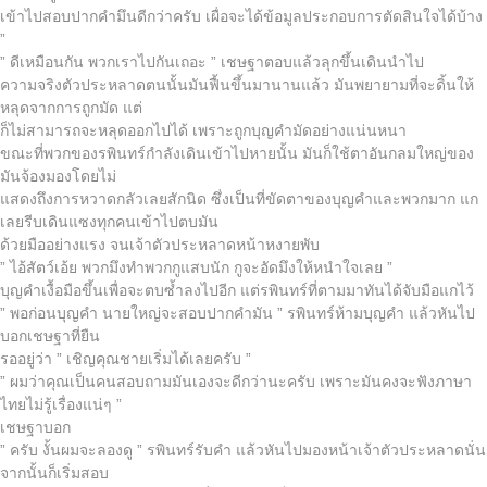
เข้าไปสอบปากคำมึนดีกว่าครับ เผื่อจะได้ข้อมูลประกอบการตัดสินใจได้บ้าง
”
” ดีเหมือนกัน พวกเราไปกันเถอะ ” เชษฐาตอบแล้วลุกขึ้นเดินนำไป
ความจริงตัวประหลาดตนนั้นมันฟื้นขึ้นมานานแล้ว มันพยายามที่จะดิ้นให้
หลุดจากการถูกมัด แต่
ก็ไม่สามารถจะหลุดออกไปได้ เพราะถูกบุญคำมัดอย่างแน่นหนา
ขณะที่พวกของรพินทร์กำลังเดินเข้าไปหายนั้น มันก็ใช้ตาอันกลมใหญ่ของ
มันจ้องมองโดยไม่
แสดงถึงการหวาดกลัวเลยสักนิด ซึ่งเป็นที่ขัดตาของบุญคำและพวกมาก แก
เลยรีบเดินแซงทุกคนเข้าไปตบมัน
ด้วยมืออย่างแรง จนเจ้าตัวประหลาดหน้าหงายพับ
” ไอ้สัตว์เอ้ย พวกมึงทำพวกกูแสบนัก กูจะอัดมึงให้หนำใจเลย ”
บุญคำเงื้อมือขึ้นเพื่อจะตบซ้ำลงไปอีก แต่รพินทร์ที่ตามมาทันได้จับมือแกไว้
” พอก่อนบุญคำ นายใหญ่จะสอบปากคำมัน ” รพินทร์ห้ามบุญคำ แล้วหันไป
บอกเชษฐาที่ยืน
รออยู่ว่า ” เชิญคุณชายเริ่มได้เลยครับ ”
” ผมว่าคุณเป็นคนสอบถามมันเองจะดีกว่านะครับ เพราะมันคงจะฟังภาษา
ไทยไม่รู้เรื่องแน่ๆ ”
เชษฐาบอก
” ครับ งั้นผมจะลองดู ” รพินทร์รับคำ แล้วหันไปมองหน้าเจ้าตัวประหลาดนั่น
จากนั้นก็เริ่มสอบ