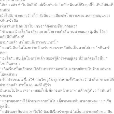
โอ้ยปวดหัว ทำไมมันถึงมีแต่เรื่องกันว่ะ ” แล้วรพินทร์ก็รีบลุกขึ้น เดินไปยังเต็
นทันที
เมื่อไปถึง พวกนายจ้างก็กำลังตื่นจากเสียงดังโวยวายของเหล่าลูกสมุนของ
รพินทร์ เมื่อ
เห็นรพินทร์เดินเข้าไป เชษฐาก็ชิงถามขึ้นมาก่อนว่า
” ข้างนอกมีอะไรกัน เสียงเอะอะโวยวายดังลั่น จนพวกผมสะดุ้งตื่น โอ้ย!
แล้วนี่มันกี่โมงกี่
ยามกันแล้ว ทำไมมันถึงสว่างขนาดนี้ ”
” ตอนนี สิบเอ็ดโมงกว่าแล้วครับ พวกเราหลับกันเป็นตายไปเลย ” รพินทร์
ตอบ
” อะไรกัน สิบเอ็ดโมงกว่าแล้ว ผมยังรู้สึกง่วงๆอยู่เลย นี่มันเกิดอะไรขึ้น ”
ไชยยันแทรก
” เกิดเรื่องขึ้นแล้วครับ ไอ้ตัวประหลาดหายไป แงซายก็หายไปด้วย แต่หาย
ไปแต่ตัวนะ
ครับ ข้าวของเครื่องใช้ส่วนใหญ่ยังอยู่ครบรวมทั้งปืนประจำตัวด้วย ขาดแต่ก็
ย่ามส่วนตัวเท่านั้น ผมเองก็ไม่รู้ว่า
มันหายไปไหน เพราะผมผมก็เพิ่งตื่นก่อนหน้าพวกท่านสักครู่เดียว ” รพินทร์
รายงาน
” แงซายคงตามไอ้ตัวประหลาดนั่นไป เดี๋ยวคงจะกลับมาเองแหละ ” มาเรีย
พูดขึ้น
” แต่ฉันอดเป็นห่วงเขาไม่ได้ ต้องมีเรื่องร้ายๆแน่ ไม่งั้นแงซายจะต้องเอาปืน