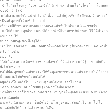
หดเหี่ยว กลับแข็งถมึงตั้งชี้เด่
” ข้าไม่มีอะไรจะพูดกับเจ้า แต่จำไว้ ถ้าพวกเจ้าทำอะไรกับใครก็ตามในคณะ
ของข้า จำไว้ ข้า
จะไม่เอาพวกเจ้าไว้แน่ ข้าไม่กลัวทั้งเจ้าแล้วก็ปุโรหิตปุโรทั่งของเจ้าหรอก ”
รพินทร์พูดจบก็เดินเข้าไป เอาฝ่า
เท้ากดขยี้ที่ท่อนควยของมันอย่างแรง แล้วหันไปคำรามใส่แงซายว่า
” แกไม่ต้องแปลทุกคำของมันก็ได้ บางคำที่ไม่สมควรก็น่าจะละไว้ ไอ้ห่าจวก
เอ้ย ปล่อยให้
มันว่านายหญิงของมึงอยู่ได้ ”
” ผมไม่มีเจตนาครับ เพียงแต่อยากให้ทุกคนได้รับรู้ในทุกอย่างที่มันพูดเท่านั้น
ครับ ” แงซาย
ตอบกลับ
” ไม่เป็นไรหรอกรพินทร์ แงซายแปลทุกคำก็ดีแล้ว เราจะได้รู้ว่าพวกมันคิด
ยังไงกับพวกเรา
คงไม่ต้องพูดกับมันแล้วล่ะ เราได้ข้อมูลมากพอสมควรแล้ว ปล่อยมันไว้อย่าง
นี้แหละ ยังไงก็ทำอะไรมันไม่ได้
อยู่แล้ว กี่โมงแล้วไชยยัน ” เชษฐาหันไปถามเวลาไชยยัน
” ตีสี่กับอีกนิดหน่อย ” ไชยยันดูนาฬิกาข้อมือแล้วตอบ
” ถ้างั้นพวกเราก็ไปพักผ่อนกันต่อเถอะ อนุญาติให้ทุกคนตื่นสายได้ คืนนี้พวก
เราเหนื่อยกัน
มากแล้ว นี่สามสาวเราเป็นยังไงบ้างก็ไม่รู้ คงนอนสลบกันไปแล้ว ไป ไป
นอนพักกันได่ ” สรุปแล้ว เชษฐาก็เดิน