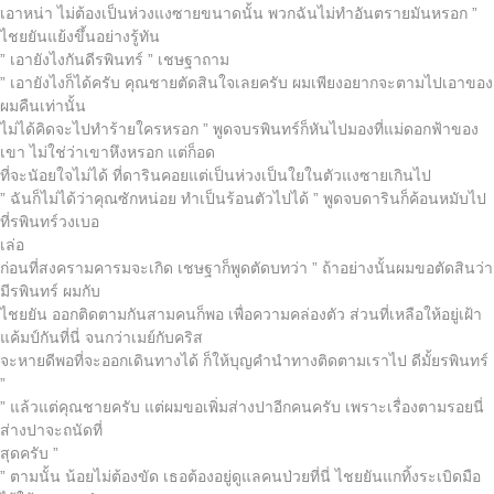
เอาหน่า ไม่ต้องเป็นห่วงแงซายขนาดนั้น พวกฉันไม่ทำอันตรายมันหรอก ”
ไชยยันแย้งขึ้นอย่างรู้ทัน
” เอายังไงกันดีรพินทร์ ” เชษฐาถาม
” เอายังไงก็ได้ครับ คุณชายตัดสินใจเลยครับ ผมเพียงอยากจะตามไปเอาของ
ผมคืนเท่านั้น
ไม่ได้คิดจะไปทำร้ายใครหรอก ” พูดจบรพินทร์ก็หันไปมองที่แม่ดอกฟ้าของ
เขา ไม่ใช่ว่าเขาหึงหรอก แต่ก็อด
ที่จะนัอยใจไม่ได้ ที่ดารินคอยแต่เป็นห่วงเป็นใยในตัวแงซายเกินไป
” ฉันก็ไม่ได้ว่าคุณซักหน่อย ทำเป็นร้อนตัวไปได้ ” พูดจบดารินก็ค้อนหมับไป
ที่รพินทร์วงเบอ
เล่อ
ก่อนที่สงครามคารมจะเกิด เชษฐาก็พูดตัดบทว่า ” ถ้าอย่างนั้นผมขอตัดสินว่า
มีรพินทร์ ผมกับ
ไชยยัน ออกติดตามกันสามคนก็พอ เพื่อความคล่องตัว ส่วนที่เหลือให้อยู่เฝ้า
แค้มป์กันที่นี่ จนกว่าเมย์กับคริส
จะหายดีพอที่จะออกเดินทางได้ ก็ให้บุญคำนำทางติดตามเราไป ดีมั้ยรพินทร์
”
” แล้วแต่คุณชายครับ แต่ผมขอเพิ่มส่างปาอีกคนครับ เพราะเรื่องตามรอยนี่
ส่างปาจะถนัดที่
สุดครับ ”
” ตามนั้น น้อยไม่ต้องขัด เธอต้องอยู่ดูแลคนป่วยที่นี่ ไชยยันแกทิ้งระเบิดมือ