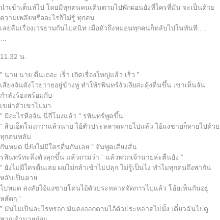
นำเข้าเต็นท์ไป โดยมีทุกคนคนเดินตามไปพักผ่อนยังที่ใครที่มัน จะเป็นด้วย
ความเพลียหรืออะไรก็ไม่รู้ ทุกคน
เลยลืมเรื่องเวรยามกันไปสนิท เมื่อหัวถึงหมอนทุกคนก็หลับไปในทันที….
…
11.32 น.
” นาย นาย ตื่นเถอะ เร็ว เกิดเรื่องใหญ่แล้ว เร็ว ”
เสียงจันดังโวยวายอยู่ข้างหู ทำให้รพินทร์งัวเงียสะดุ้งตื่นขึ้น เขาเห็นจัน
กำลังร้องพร้อมกับ
เขย่าตัวเขาไปมา
” มีอะไรหือจัน นี่กี่โมงแล้ว ” รพินทร์พูดขึ้น
” สิบเอ็ดโมงกว่าแล้วนาย ไอ้ตัวประหลาดหายไปแล้ว ไอ้แงซายก็หายไปด้วย
ทุกคนหลับ
กันหมด นี่ยังไม่มีใครตื่นกันเลย ” จันพูดเสียงสั่น
รพินทร์ทะลึ่งตัวลุกขึ้น แล้วถามว่า ” แล้วพวกเจ้านายล่ะตื่นยัง ”
” ยังไม่มีใครตื่นเลย ผมไม่กล้าเข้าไปปลุก ไม่รู้เป็นไง ทำไมทุกคนถึงพากัน
หลับเป็นตาย
ไปหมด สงสัยไอ้แงซายโดนไอ้ตัวประหลาดจัดการไปแล้ว โอ้ยเห็นกันอยู่
หลัดๆ ”
” มันไม่เป็นอะไรหรอก มันคงออกตามไอ้ตัวประหลาดไปมั้ง เดี๋ยวฉันไปดู
พวกเจ้านายก่อน