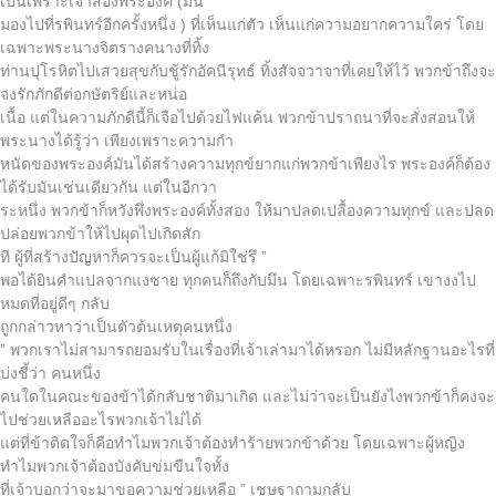
เป็นเพราะเจ้าสองพระองค์ (มัน
มองไปที่รพินทร์อีกครั้งหนึ่ง ) ที่เห็นแก่ตัว เห็นแก่ความอยากความใคร่ โดย
เฉพาะพระนางจิตรางคนางที่ทิ้ง
ท่านปุโรหิตไปเสวยสุขกับชู้รักอัคนีรุทธ์ ทิ้งสัจจวาจาที่เคยให้ไว้ พวกข้าถึงจะ
จงรักภักดีต่อกษัตริย์และหน่อ
เนื้อ แต่ในความภักดีนี้ก็เจือไปด้วยไฟแค้น พวกข้าปราถนาที่จะสั่งสอนให้
พระนางได้รู้ว่า เพียงเพราะความกำ
หนัดของพระองค์มันได้สร้างความทุกข์ยากแก่พวกข้าเพียงไร พระองค์ก็ต้อง
ได้รับมันเช่นเดียวกัน แต่ในอีกวา
ระหนึ่ง พวกข้าก็หวังพึ่งพระองค์ทั้งสอง ให้มาปลดเปลื้องความทุกข์ และปลด
ปล่อยพวกข้าให้ไปผุดไปเกิดสัก
ที ผู้ที่สร้างปัญหาก็ควรจะเป็นผู้แก้มิใช่รึ ”
พอได้ยินคำแปลจากแงซาย ทุกคนก็ถึงกับมึน โดยเฉพาะรพินทร์ เขางงไป
หมดที่อยู่ดีๆ กลับ
ถูกกล่าวหาว่าเป็นตัวต้นเหตุคนหนึ่ง
” พวกเราไม่สามารถยอมรับในเรื่องที่เจ้าเล่ามาได้หรอก ไม่มีหลักฐานอะไรที่
บ่งชี้ว่า คนหนึ่ง
คนใดในคณะของข้าได้กลับชาติมาเกิด และไม่ว่าจะเป็นยังไงพวกข้าก็คงจะ
ไปช่วยเหลืออะไรพวกเจ้าไม่ได้
แต่ที่ข้าติดใจก็คือทำไมพวกเจ้าต้องทำร้ายพวกข้าด้วย โดยเฉพาะผู้หญิง
ทำไมพวกเจ้าต้องบังคับข่มขืนใจทั้ง
ที่เจ้าบอกว่าจะมาขอความช่วยเหลือ ” เชษฐาถามกลับ