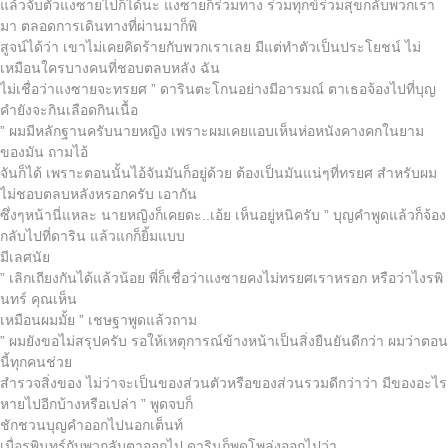
แล้วจับตัวแงซายไปก็ได้นะ แงซายก็ร่วมทาง ร่วมทุกข์ร่วมสุขกลับพวกเรา
มา ตลอดการเดินทางที่ผ่านมาก็พิ
สูจน์ได้ว่า เขาไม่เคยคิดร้ายกับพวกเราเลย มีแต่ทำตัวเป็นประโยชน์ ไม่
เหมือนใครบางคนที่ชอบตลบหลัง ฉัน
ไม่เชื่อว่าแงซายจะทรยศ ” ดารินตะโกนอย่างมีอารมณ์ ตาเธอจ้องไปที่บุญ
คำยังจะกินเลือดกินเนื้อ
” ผมมีหลักฐานครับนายหญิง เพราะผมเคยแอบเห็นห่อหนังคางคกในยาม
ของมัน ถามไอ้
จันก็ได้ เพราะตอนนั้นไอ้จันมันก็อยู่ด้วย ต้องเป็นมันแน่ๆที่ทรยศ สำหรับผม
ไม่ชอบตลบหลังหรอกครับ เอากัน
ซึ่งๆหน้านี่แหละ นายหญิงก็เคยดะ..เอ้ย เห็นอยู่หนิครับ ” บุญคำพูดแล้วก็จ้อง
กลับไปที่ดาริน แล้วแกก็ยิ้มแบบ
มีเลศนัย
” เลิกเถียงกันได้แล้วน้อย พี่ก็เชื่อว่าแงซายคงไม่ทรยศเราหรอก หรือว่าไงรพิ
นทร์ คุณเห็น
เหมือนผมมั้ย ” เชษฐาพูดแล้วถาม
” ผมยังขอไม่สรุปครับ รอให้เหตุการณ์ข้างหน้าเป็นสิ่งยืนยันดีกว่า ผมว่าตอน
นี้ทุกคนช่วย
สำรวจสิ่งของ ไม่ว่าจะเป็นของส่วนตัวหรือของส่วนรวมดีกว่าว่า มีของอะไร
หายไปอีกบ้างหรือเปล่า ” พูดจบก็
ชักชวนบุญคำออกไปนอกเต็นท์
เมื่อรพินทร์กับพวกลับตาออกไป ดารินก็พูดโพล่งออกไปว่า