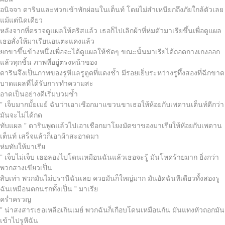
อนิจจา ดารินและพวกเข้าพักผ่อนในเต็นท์ โดยไม่สำเหนียกถึงภัยใกล้ตัวเลย
แม้แต่นิดเดียว
หลังจากที่ตรวจดูแผลให้คริสแล้ว เธอก็ไปเลิกผ้าที่ห่มตัวมาเรียขึ้นเพื่อดูแผล
เธอสั่งให้มาเรียนอนตะแคงแล้ว
ยกขาขึ้นข้างหนึ่งเพื่อจะได้ดูแผลให้ชัดๆ ขณะนั้นมาเรียได้ถอดกางเกงออก
แล้วทุกชิ้น ภาพที่อยู่ตรงหน้าของ
ดารินจึงเป็นภาพของรูหีแลรูตูดที่แดงช้ำ มีรอยเย็บระหว่างรูทึ้งสองที่ฉีกขาด
บาดแผลที่ได้รับการทำความสะ
อาดเป็นอย่างดีเริ่มบวมช้ำ
” เจ็บมากมั้ยเมย์ ฉันว่าเอาเชือกมาแขวนขาเธอให้ห้อยกับเพดานเต็นท์ดีกว่า
มันจะไม่ได้กด
ทับแผล ” ดารินพูดแล้วไปเอาเชือกมาโยงมัดขาของมาเรียให้หัอยกับเพดาน
เต็นท์ เสร็จแล้วก็เอาผ้าสะอาดมา
ห่มทับให้มาเรีย
” เจ็บไม่เจ็บ เธอลองไปโดนเหมือนฉันแล้วเธอจะรู้ มันโหดร้ายมาก ยิ่งกว่า
พวกสางเขียวเป็น
สิบเท่า พวกมันไม่ปรานีฉันเลย ควยมันก็ใหญ่มาก มันอัดฉันทีเดียวทั้งสองรู
ฉันเหมือนตกนรกทั้งเป็น ” มาเรีย
คร่ำครวญ
” น่าสงสารเธอเหลือเกินเมย์ พวกฉันก็เกือบโดนเหมือนกัน มันแทงหัวถอกมัน
เข้าไปรูหีฉัน