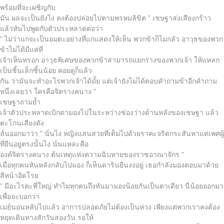
พร้อมที่จะเผชิญกับ
มัน ผลจะเป็นยังไง คงต้องปล่อยไปตามพรหมลิขิต ” เชษฐาส่งเสียงกร้าว
แล้วหันไปพูดกับตัวประหลาดต่อว่า
” ไม่ว่าแกจะเป็นอมตะอย่างที่แกแสดงให้เห็น พวกข้าก็ไม่กลัว อาวุธของพวก
ข้าไม่ได้มีแค่ที่
เจ้าเห็นหรอก อาวุธพิเศษของพวกข้าสามารถแยกร่างของพวกเจ้า ให้แหลก
เป็นชิ้นเล็กชิ้นน้อย คอยดูก็แล้ว
กัน ว่ามันจะทำอะไรพวกเจ้าได้มั้ย แต่เจ้ายังไม่ได้ตอบคำถามข้าอีกคำถาม
หนึ่งเลยว่า ใครคือจิตรางคนาง ”
เชษฐาถามย้ำ
เจ้าตัวประหลาดเบิกตามองไปในระหว่างช่องว่างด้านหลังของเชษฐา แล้ว
ตะโกนเสียงดัง
ลั่นออกมาว่า ” นั่นไง หญิงแสนสวยที่เต็มไปด้วยราคะจริตกระสันหาแต่เพศผู้
ที่ยืนอยู่ตรงนั้นไง นั่นแหละคือ
องค์จิตรางคนาง ต้นเหตุแห่งความฉิบหายของราชอาณาจักร ”
เมื่อทุกคนหันหลังกลับไปมอง ก็เห็นดารินยืนงงอยู่ เธอกำลังมองตอบมาด้วย
สีหน้าอิดโรย
” มีอะไรคะพี่ใหญ่ ทำไมทุกคนถึงหันมามองน้อยกันเป็นตาเดียว นี่น้อยออกมา
เพื่อจะบอกว่า
เมย์นอนหลับไปแล้ว อาการปลอดภัยไม่ต้องเป็นห่วง เพียงแต่พวกเราคงต้อง
หยุดเดินทางสักวันสองวัน รอให้