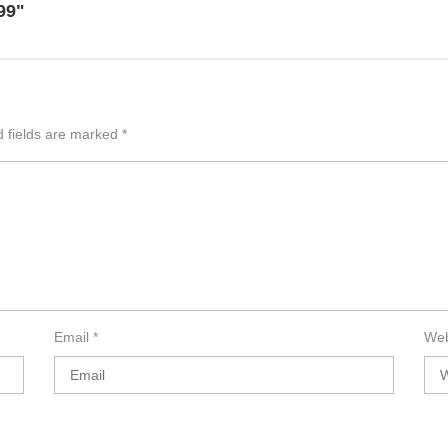
99"
d fields are marked
*
Email
*
Web