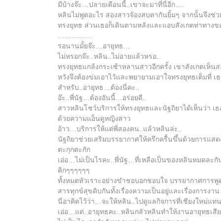
มีบ้างจ๊ะ…ปลายเดือนนี้..เขาจะมาที่นี่อีก….
หลินไม่พูดอะไร สองสาวจ้องสบตากันยิ้มๆ จากนั้นจึงช่ว
ทรงยุทธ ส่วนเธอก็เดินตามหลังและแอบสังเกตท่าทางข
……………
รอนานมั้ยจ๊ะ…อายุทธ…
ไม่หรอกจ๊ะ..หลิน..ไม่อายแล้วหรอ..
ทรงยุทธแกล้งกระเซ้าหลานสาวอีกครั้ง เขาสังเกตเห็นสองพ
หวังจึงต้องข่มเอาไว้และพยายามเอาใจทรงยุทธเต็มที่ เ
สำหรับ..อายุทธ…ต้องนี่คะ..
อ๊ะ..พี่นัฐ…ต้องอันนี้…อร่อยดี..
สาวหลินโชว์บริการให้ทรงยุทธและนัฐถิยาได้เห็นว่า เธอก
ด้วยความแอ็นดูหญิงสาว
อ้าว…บริการให้แต่พี่สองคน..แล้วหลินล่ะ..
นัฐถิยาช่วยเสริมบรรยากาศให้ครึกครื้นขึ้นด้วยการแสด
ตะกุกตะกัก
เอ่อ…ไม่เป็นไรคะ..พี่นัฐ…ที่เหลือเป็นของหลินหมดละกัน
คิกๆๆๆๆๆๆ
ทั้งหมดหัวเราะอย่างขำชอบอกชอบใจ บรรยากาศการพูดคุยจ
สารทุกข์สุขดิบกันทั้งเรื่องความเป็นอยู่และเรื่องการ
นี่อาคิดไว้ว่า…จะให้หลิน..ไปดูแลกิจการที่เชียงใหม่แ
เอ่อ…แต่..อายุทธคะ..หลินกลัวหลินทำให้งานอายุทธเส