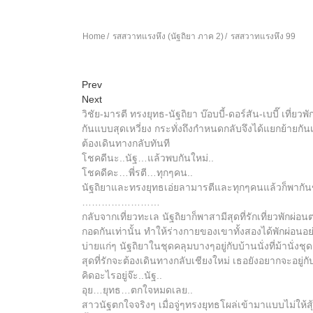
Home
รสสวาทแรงหึง (นัฐถิยา ภาค 2)
รสสวาทแรงหึง 99
Prev
Next
วิชัย-มารตี ทรงยุทธ-นัฐถิยา บ๊อบบี้-ดอร์สัน-เบบี๊ เท
กันแบบสุดเหวี่ยง กระทั่งถึงกำหนดกลับจึงได้แยกย้ายกัน
ต้องเดินทางกลับทันที
โชคดีนะ..นัฐ…แล้วพบกันใหม่..
โชคดีคะ…พี่รตี…ทุกๆคน..
นัฐถิยาและทรงยุทธเอ่ยลามารตีและทุกๆคนแล้วก็พากัน
……………………
กลับจากเที่ยวทะเล นัฐถิยาก็พาสามีสุดที่รักเที่ยวพักผ่อน
กอดกันเท่านั้น ทำให้ร่างกายของเขาทั้งสองได้พักผ่อนอย่า
บ่ายแก่ๆ นัฐถิยาในชุดคลุมบางๆอยู่กับบ้านนั่งที่ม้านั่
สุดที่รักจะต้องเดินทางกลับเชียงใหม่ เธอยังอยากจะอยู่
คิดอะไรอยู่จ๊ะ..นัฐ..
อุย…ยุทธ…ตกใจหมดเลย..
สาวนัฐตกใจจริงๆ เมื่อจู่ๆทรงยุทธโผล่เข้ามาแบบไม่ให