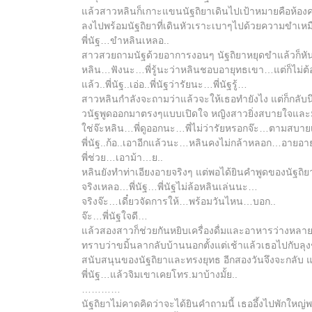
แล้วสาวหลินก็เกาะแขนนัฐถิยาเดินไปเป้าหมายคือห้อง
ลงไปพร้อมนัฐถิยาที่เดินหัวเราะเบาๆไปด้วยความขำเหม
พี่นัฐ…ขำหลินเหลอ..
สาวสวยถามนัฐด้วยอาการงอนๆ นัฐถิยาหยุดขำแล้วก็ห
หลิน…ฟังนะ…พี่รู้นะว่าหลินชอบอายุทธเขา…แต่ก็ไม่ต
แล้ว..พี่นัฐ..เอ่อ..พี่นัฐว่ารัยนะ…พี่นัฐรู้…
สาวหลินกำลังจะถามว่าแล้วจะให้เธอทำยังไง แต่ก็กลับนึก
วนัฐพูดออกมาตรงๆแบบเปิดใจ หญิงสาวยิ่งสบายใจและมั
ใช่จ๊ะหลิน…พี่ดูออกนะ…พี่ไม่ว่ารัยหรอกจ๊ะ…ตามสบายเล
พี่นัฐ..ก้อ..เอาอีกแล้วนะ…หลินคงไม่กล้าหลอก…อายอา
พี่ช่วย…เอาม้า…ย..
หลินยังทำท่าเอียงอายจริงๆ แต่พอได้ยินคำพูดของนัฐถิยา
จริงเหลอ…พี่นัฐ…พี่นัฐไม่ล้อหลินเล่นนะ…
จริงจ๊ะ…เดี๋ยวจัดการให้…พร้อมวันไหน…บอก..
จ๊ะ…พี่นัฐใจดี…
แล้วสองสาวก็ช่วยกันหยิบเครื่องดื่มและอาหารว่างหลายอ
ทราบว่าขมิ้นลากลับบ้านนอกตั้งแต่เช้าแล้วเธอไปกับลุง
สนับสนุนของนัฐถิยาและทรงยุทธ อีกสองวันจึงจะกลับ แล
พี่นัฐ…แล้วจิมเขาเคยโทร.มาบ้างมั้ย..
…………
นัฐถิยาไม่คาดคิดว่าจะได้ยินคำถามนี้ เธออึ้งไปพักใหญ