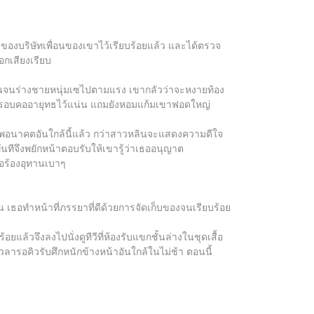
ทุนของบริษัทเพื่อนของเขาไว้เรียบร้อยแล้ว และได้ตรวจ
อกเสียงเรียบ
้แน่นจนร่างชายหนุ่มเซไปตามแรง เขากลัวว่าจะหงายท้อง
กอดรอบคออายุทธไว้แน่น แถมยังหอมแก้มเขาฟอดใหญ่
็นภาพอนาคตอันใกล้นี้แล้ว กว่าสาวหลินจะแสดงความดีใจ
นทีจึงพยักหน้าตอบรับให้เขารู้ว่าเธออนุญาต
ธอร้องอุทานเบาๆ
็น เธอทำหน้าที่ภรรยาที่ดีด้วยการจัดเก็บของจนเรียบร้อย
้วจึงลงไปนั่งดูทีวีที่ห้องรับแขกชั้นล่างในชุดเสื้อ
วลารอคิวรับศึกหนักข้างหน้าอันใกล้ในไม่ช้า ตอนนี้