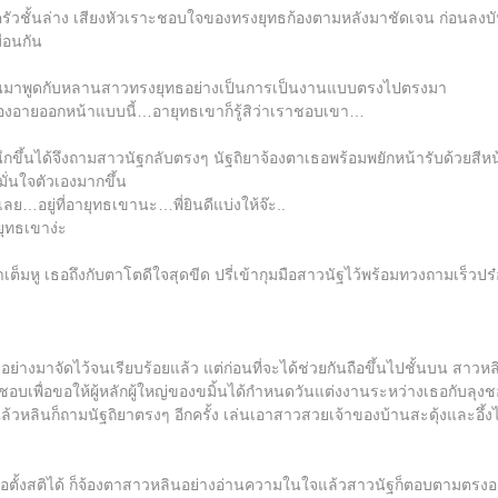
ครัวชั้นล่าง เสียงหัวเราะชอบใจของทรงยุทธก้องตามหลังมาชัดเจน ก่อนลง
ือนกัน
ันมาพูดกับหลานสาวทรงยุทธอย่างเป็นการเป็นงานแบบตรงไปตรงมา
้องอายออกหน้าแบบนี้…อายุทธเขาก็รู้สิว่าเราชอบเขา…
ขึ้นได้จึงถามสาวนัฐกลับตรงๆ นัฐถิยาจ้องตาเธอพร้อมพยักหน้ารับด้วยสีหน้ายิ
่นใจตัวเองมากขึ้น
ย…อยู่ที่อายุทธเขานะ…พี่ยินดีแบ่งให้จ๊ะ..
ยุทธเขาง่ะ
เต็มหู เธอถึงกับตาโตดีใจสุดขีด ปรี่เข้ากุมมือสาวนัฐไว้พร้อมทวงถามเร็วปร๋
ย่างมาจัดไว้จนเรียบร้อยแล้ว แต่ก่อนที่จะได้ช่วยกันถือขึ้นไปชั้นบน สาว
ชอบเพื่อขอให้ผู้หลักผู้ใหญ่ของขมิ้นได้กำหนดวันแต่งงานระหว่างเธอกับลุง
้วหลินก็ถามนัฐถิยาตรงๆ อีกครั้ง เล่นเอาสาวสวยเจ้าของบ้านสะดุ้งและอึ้ง
่พอตั้งสติได้ ก็จ้องตาสาวหลินอย่างอ่านความในใจแล้วสาวนัฐก็ตอบตามตรงอย