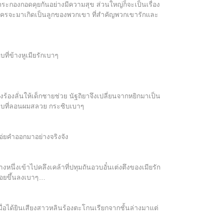
ตระกองกอดคุยกันอย่างมีความสุข ส่วนใหญ่ก็จะเป็นเรื่อง
าว่าใครจะมาเกิดเป็นลูกของพวกเขา ที่สำคัญพวกเขารักและ
ี่ข้างหูเมียรักเบาๆ
องลั่นให้เด็กชายช่วย นัฐถิยาจึงเปลี่ยนจากหยิกมาเป็น
จูบที่ลอนผมสลวย กระซิบเบาๆ
เอ่ยคำออกมาอย่างจริงจัง
หนึ่งเข้าไปคลึงเคล้าที่ปทุมถันอวบอั๋นเต่งตึงของเมียรัก
น้อยขึ้นลงเบาๆ…
มื่อได้ยินเสียงสาวหลินร้องตะโกนเรียกจากชั้นล่างมาแต่