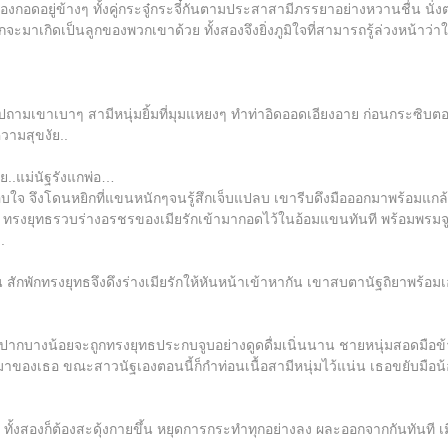
งกอดอยู่ข้างๆ ทั้งคู่กระจู๋กระจี๋กันตามประสาสามีภรรยาอย่างหวานชื่น นั่ง
อกจะมาเกิดเป็นลูกของพวกเขาด้วย ทั้งสองจึงยิ่งภูมิใจที่สามารถรู้ล่วงหน้
ปถามเขาเบาๆ สามีหนุ่มยิ้มที่มุมแหยงๆ ทำท่าอิดออดเอียงอาย ก่อนกระซิบตอบท
ความสุขงัย..
วย..แม่นัฐรังแกพ่อ…
ใจ จึงโดนหยิกที่แขนหนักๆจนรู้สึกเจ็บแปลบ เขารีบดึงมือออกมาพร้อมแกล้งร้
เขา ทรงยุทธรวบร่างอรชรของเมียรักเข้ามากอดไว้ในอ้อมแขนทันที พร้อมพรม
.
 สักพักทรงยุทธจึงดึงร่างเมียรักให้หันหน้าเข้าหากัน เขาสบตานัฐถิยาพร้อม
อนปากบางน้อยจะถูกทรงยุทธประกบจูบอย่างดูดดื่มเนิ่นนาน ชายหนุ่มสอดมือข้าง
หึมาของเธอ ขณะสาวนัฐเองตอนนี้ก็กำท่อนเนื้อสามีหนุ่มไว้แน่น เธอขยับมือ
 ทั้งสองก็ต้องสะดุ้งกายขึ้น หยุดการกระทำทุกอย่างลง ผละออกจากกันทันที เ