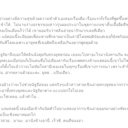
างอย่างมีความสุขด้วยความขำตัวเองสองเรื่องคือ เรื่องแรกก็เรื่องที่พูดขึ้นพ
ังหวะเข้าให้.. ไม่นานร่างอรชรของสาวรุ่นผมประบ่าในชุดกางเกงขาสั้นเสื้อย
เลยเป็นเดือนก็ว่าได้ เขายอมรับว่าหลินสวยน่ารักมากเลยทีเดียว
 แม้ตอนนี้จะมียอดเพื่อนชายที่กลายมาเป็นสามีโดยพฤตินัยแต่เธอก็ยังพร้อมส
ทันทีโดยเฉพาะอายุทธที่เธอคิดถึงเหลือเกินอยากพูดคุยด้วย
ัฐถิยาจึงบอกให้หลินนั่งคุยกับทรงยุทธก่อน เธอจะไปหาอะไรมานั่งทานกัน จ
ยุทธเองเมื่อก่อนก็เป็นคนซื่อไม่เดียงสากับเรื่องเพศตรงข้ามแต่ตอนนี้เขาไม่
ตั้งใจแล้วว่าจะไม่ขัดใจสามีเธอเลยในทุกๆเรื่องที่เขาปรารถนา เพราะสำ
ัน..ฝากหลานด้วยนะคะ..ยุทธ…แป๊บเดียว..
ธออ้างว่าจะไปช่วยนัฐถือของ แต่จริงๆแล้วสาวสวยเขินอายทรงยุทธมากกว่าเ
 ทำเอาทั้งทรงยุทธและนัฐถิยาต่าง-งง-แปลกใจไปเลย
.มะใช่เหลอ..แล้วทำไม…
อน แถมสอดนิ้วสองมือเข้ากันบิดตัวไปมาแสดงอาการเขินอายออกมาอย่างชัดเจ
้อเป็นเชิงหมาหยอกไก่
สวย…มามะ..มานั่งข้างอานี่..เร็วซิ..คนดีของอา..