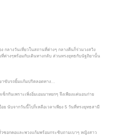
เอง กลางวันเที่ยวในสถานที่ต่างๆ กลางคืนก็ร่วมวงสวิง
ที่ต่างๆพร้อมกับเดินทางกลับ ส่วนทรงยุทธกับนัฐถิยานั้น
เขาขับรถยิ้มแก้มปริตลอดทาง…
ื่องเซ็กกันเพราะเพิ่งอิ่มเอมมาหยกๆ จึงเพียงแค่นอนก่าย
่อย นับจากวันนี้ไปก็เหลือเวลาเพียง 5 วันที่ทรงยุทธสามี
ร้ไปทั่วซอกคอและพวงแก้มพร้อมกระซิบถามเบาๆ หญิงสาว