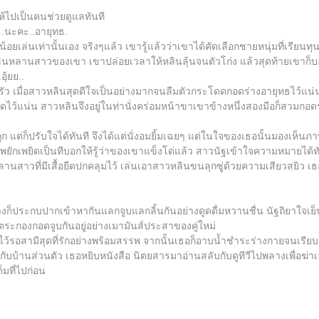
้ไปเป็นคนช่วยดูแลทันที
นะคะ..อายุทธ.
้อยเล่นเท่านั้นเอง จริงๆแล้ว เขารู้แล้วว่าเขาได้คัดเลือกชายหนุ่มที่เรียน
ับหลินหลานสาวของเขา เขาปล่อยเวลาให้หลินลุ้นจนตัวโก่ง แล้วสุดท้ายเขาก็บ
ุ้ยย..
จเต้นรัว เมื่อสาวหลินสุดดีใจเป็นอย่างมากจนลืมตัวกระโดดกอดร่างอายุทธไว
อดไว้แน่น สาวหลินจึงอยู่ในท่านั่งคร่อมหน้าขาเขาข้างหนึ่งสองมือก็สวม
ูก แต่ก็ปรับใจได้ทันที จึงได้แต่นั่งอมยิ้มเฉยๆ แต่ในใจของเธอนั้นมองเห
ยักเพยิดเป็นทีบอกให้รู้ว่าของเขาแข็งโด่แล้ว สาวนัฐเข้าใจความหมายได้ทั
หลานสาวที่มีเสื้อยืดปกคลุมไว้ เล่นเอาสาวหลินขนลุกซู่ด้วยความเสียวสยิว เ
 ต่างก็ประกบปากเข้าหากันแลกจูบแลกลิ้นกันอย่างดูดดื่มหวานชื่น นัฐถิยาใจเย
ังตระกองกอดจูบกันอยู่อย่างเมามันส์ประสาของคู่ใหม่
ามีสุดที่รักอย่างพร้อมสรรพ จากนั้นเธอก็อาบน้ำชำระร่างกายจนเรียบร้อยแล
ับบ้านส่วนตัว เธอหยิบหนังสือ นิตยสารมาอ่านสลับกับดูทีวีไปพลางเพื่อฆ่าเ
็มที่ไปก่อน