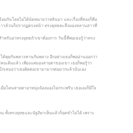
ร้อมกันโดยไม่ได้นัดหมายว่าหลินมา และเรื่องที่สองก็คือ
ืดสีขาวล้วนก็ปรากฏตรงหน้า ทรงยุทธตะลึงมองหลานสาวที่
ำหรับอาทรงยุทธถ้าเขาต้องการ วันนี้ที่พอเธอรู้ว่าทรง
ะได้คุยกันพลางทานกันพลาง อีกอย่างเธอก็พออ่านออกว่า
ใช่คนเดิมแล้ว เพียงแค่มองสายตาของเขา เธอก็พอรู้ว่า
นึกเสมอว่าเธอผิดต่อเขามามากต่อมากแล้วนั่นเอง
มื่อโดนสายตาอาหนุ่มจ้องมองไม่กระพริบ เธอเองก็มีใจ
น ทั้งทรงยุทธและนัฐถิยาเห็นแล้วก็อดขำไม่ได้ เพราะ