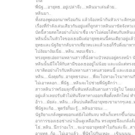
ไกล
พี่นัฐ…อายุทธ..อยู่เปล่าจ๊ะ…หลินมาเล่นด้วย..
หลินมา..
ทั้งสองพูดออกมาพร้อมกัน แล้วจ้องหน้ากันหัวเราะคิกๆอย่
เรื่องที่กำลังเล่นเสียวกันอยู่แต่ก็ถูกสาวหลินมาขัดจ
บัดนี้สวยสดใสอย่างไม่น่าเชื่อ เขาไม่ค่อยได้พบกับหลิน
หลินนั้นในหัวใจของเธอมีแต่อายุทธคนนี้คนเดียวอยู่แล้ว
ยุทธและนัฐถิยากลับจากเที่ยวทะเลแล้วเธอก็รีบดิ่งมาหา
ไปงัยมางัยเนี่ย…หลิน..หอบเชียว..
ทรงยุทธเอ่ยถามหลานสาวที่นั่งตาแป๋วหอบอยู่ตรงหน้า น
หลินนั้นมีใจให้กับสามีของเธออยู่ไม่น้อย และแม้แต่ทรง
เขาคิดอย่างไรกับหลินหลานสาวคนสวยคนนี้ และเธอเองก็
หลิน…นั่งคุยกับ..อายุทธรอนะ…พี่จะไปหาอะไรมาทานก
ไม่เอาหลอก…พี่นัฐ…หลินจะไปช่วยพี่นัฐดีกว่า…
สาวหลินว่าพร้อมลุกขึ้นหันหลังเดินตามสาวนัฐไป โดยเ
อยู่แล้วเลยปรับตัวไม่ทันจึงหาทางออกเพื่อตั้งหลักใหม่
อ้าว…มัยล่ะ..หลิน…เห็นบ่นคิดถึงอายุทธเขามากๆเลย.
พี่นัฐละก้อ…พูดรัยก็มะรู้…หลินอายนะ…
นัฐถิยาแกล้งพูดหยอกแต่ยังไม่ทันจบ หลินก็แทรกขึ้นก่
อาการของเธอช่างน่าเอ็นดูเหลือเกิน ทรงยุทธจึงแกล้งล
โธ่..หลิน..นึกว่าอะไร…จะอายอายุทธทำไมกันล่ะจ๊ะ..สาว
อายุทธ..ก้อ…ไม่เอาแล้ว…พี่นัฐไปกันเหอะ…เขินนนน..