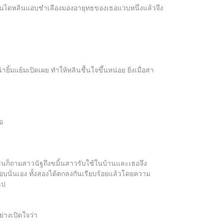
บันไดหลินแอบชำเลืองมองอายุทธของเธอแวบหนึ่งแล้วจึง
้มแย้มเปิดเผย ทำให้หลินชื้นใจขึ้นหน่อย ยิ่งเมื่อสา
อ
หลินก็ถามสาวนัฐถึงขมิ้นสาวรับใช้ในบ้านและเธอจึง
ชอบนั่นเอง ทั้งสองได้ตกลงกันเรียบร้อยแล้วโดยความ
ไป
่างเปิดใจว่า