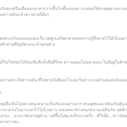
ยกันยกเครื่องดื่มและอาหารว่างขึ้นไปชั้นบนเพราะปล่อยให้ทรงยุทธรอนานแล้
องสาวหลินแล้วสาวสวยก็ยิ้มๆ
วงแก้มของเธอแดงเรื่อ แต่ดูเธอก็พยายามข่มความรู้สึกอายไว้ได้เป็นอย่างดี 
ธอทำตามที่นัฐถิยาแนะนำทุกอย่าง
็ไม่ใช่ท่อนไม้ก้อนหินที่แข็งทื่อที่ไหน ความอ่อนโยนละมุนละไมมีอยู่ในตัว
งความห่วงใยสาวหลิน ที่ไม่ทานไม่ดื่มอะไรเลย ก็เพราะเธอมัวแต่แอบนั่งม
..
ึงเป็นไปอย่างสนุกสนานเป็นกันเองอย่างมาก ทรงยุทธและหลินเริ่มคุ้นเคยกั
งาน เวลาผ่านไปนานเท่าไรไม่รู้ เพราะวงสนทนาช่างสนุกสนานเหลือเกิน สุดท้
ทนอานะ…อาจะกลับมาอยู่บ้าน..แต่ขึ้นไปดูแลเป็นบางครั้ง…ดีใจมั้ย…สาวน้อย
ียมากกว่าคะ…