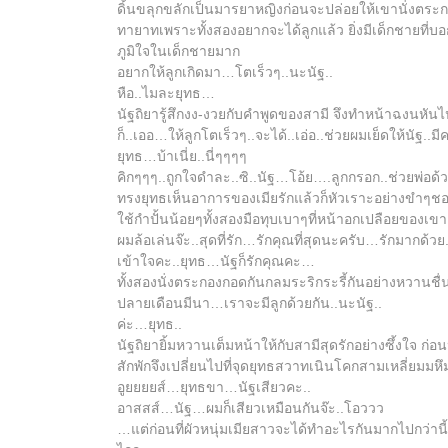
ดิ้นขลุกขลักเป็นมารยาหญิงก่อนจะปล่อยให้เขานั่งตระกอ
ทายาทเพราะทั้งสองอยากจะได้ลูกแล้ว ยิ่งมีเด็กชายที่บ
ภูมิใจในเด็กชายมาก
อยากให้ลูกเกิดมา…โตเร็วๆ..นะนัฐ..
หือ..ไมละยุทธ…
นัฐถิยารู้สึกงง-งวยกับคำพูดของสามี จึงทำหน้าฉงนหันไ
ก็..เออ…ให้ลูกโตเร็วๆ..จะได้..เอ่อ..ช่วยผมเย็ดให้นัฐ..มี
ยุทธ…บ้าเนี่ย..นี่ๆๆๆๆ
คิกๆๆๆ..ถูกใจดำละ..ซิ..นัฐ…โอ้ย….ลูกกรอก..ช่วยพ่อด้
ทรงยุทธเห็นอาการของเมียรักแล้วก็หัวเราะอย่างขำๆชอบ
ใช้กำปั้นน้อยๆทั้งสองมือทุบเบาๆที่หน้าอกเปลือยของ
ผมล้อเล่นจ๊ะ..สุดที่รัก…รักคุณที่สุดนะครับ…รักมากด้วย.
เข้าใจคะ..ยุทธ…นัฐก็รักคุณคะ…
ทั้งสองนั่งตระกองกอดกันกลมระริกระรี้กันอย่างหวานชื่น
ปลายเดือนมีนา…เราจะมีลูกด้วยกัน..นะนัฐ..
ค่ะ…ยุทธ..
นัฐถิยายิ้มหวานเต็มหน้าให้กับสามีสุดรักอย่างซึ้งใจ ก่
สักพักจึงเปลี่ยนไปที่จุดยุทธสวาทเนินโคกสามเหลี่ยมม
อูยยยยส์…ยุทธขา…นัฐเสียวคะ..
อาสสส์…นัฐ…ผมก็เสียวเหมือนกันจ๊ะ..โอววว
…แต่ก่อนที่ผัวหนุ่มเมียสาวจะได้ทำอะไรกันมากไปกว่านี้