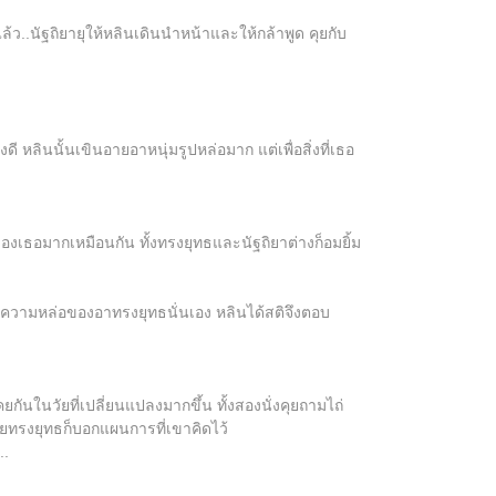
ว..นัฐถิยายุให้หลินเดินนำหน้าและให้กล้าพูด คุยกับ
หลินนั้นเขินอายอาหนุ่มรูปหล่อมาก แต่เพื่อสิ่งที่เธอ
ของเธอมากเหมือนกัน ทั้งทรงยุทธและนัฐถิยาต่างก็อมยิ้ม
องความหล่อของอาทรงยุทธนั่นเอง หลินได้สติจึงตอบ
นในวัยที่เปลี่ยนแปลงมากขึ้น ทั้งสองนั่งคุยถามไถ่
ายทรงยุทธก็บอกแผนการที่เขาคิดไว้
..