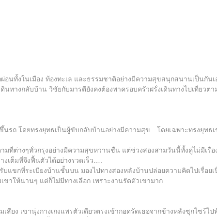
ี่ยวพักผ่อนทั้งในเมือง ท้องทะเล และธรรมชาติอย่างมีความสุขสนุกสนานเป็นกัน
เดินทางกลับบ้าน วิชัยกับมารตียังคงต้องพาครอบครัวฝรั่งเดินทางไปเที่ยวตาม
ขึ้นรถ โดยทรงยุทธเป็นผู้ขับกลับบ้านอย่างมีความสุข…โดยเฉพาะทรงยุทธ
ตามที่ต่างๆทั่วกรุงอย่างมีความสุขหวานชื่น แต่ช่วงสองสามวันนี้ทั้งคู่ไม่มีเร
งเต็มที่จึงฟื้นตัวได้อย่างรวดเร็ว….
งชุดรับแขกที่ระเบียงบ้านชั้นบน มองไปทางสองหลังบ้านปล่อยความคิดไปเรื่อยเปื
กับเขาให้นานๆ แต่ก็ไม่มีทางเลือก เพราะงานรัดตัวเขามาก
้สุ้มเสียง เขานุ่งกางเกงแพรตัวเดียวตรงเข้ากอดรัดเธอจากข้างหลังซุกไซ