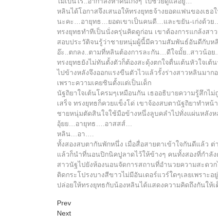
ไม่เป็นไร..อากำลังหาคนเก่งๆ ไปช่วยดูแลอยู่…
หลินได้โอกาสจึงเสนอให้ทรงยุทธจ้างยอดแฟนของเธอให
นะคะ…อายุทธ…ยอดเขาเป็นคนดี…และขยัน-เก่งด้วย…
ทรงยุทธทำทีเป็นนั่งครุ่นคิดดูก่อน เขาต้องการแกล้งสาวน
สอบประวัติจนรู้ว่าชายหนุ่มผู้นี้มีความสัมพันธ์อันดีก
อ๊ะ..ตกลง..ตามที่หลินต้องการละกัน…ดีใจมั้ย..สาวน้อย..อ
ทรงยุทธยังไม่ทันตั้งตัวก็ต้องสะดุ้งตกใจตื่นเต้นหัวใ
ไปข้างหลังจึงออกแรงขืนตัวไวแล้วรั้งร่างสาวหลินมาก
เพราะความเคยชินตั้งแต่เป็นเด็ก
นัฐถิยาใจเต้นโครมๆเหมือนกัน เธออธิบายความรู้สึกไม่ถ
เสร็จ ทรงยุทธก็ควยแข็งโด่ เขาจ้องสบตานัฐถิยาทำหน้าพ
ชายหนุ่มตัดสินใจใช้มือข้างหนึ่งลูบคลำไปทั่งแผ่นหลัง
อุ้ยย…อายุทธ….อาสสส์…
หลิน…อา….
ทั้งสองสบตากันพักหนึ่ง เมื่อสื่อสายตาเข้าใจกันดีแล้ว
แล้วก็นำที่นอนปิกนิคปูลาดไว้ให้ข้างๆ คนทั้งสองที่กำล
สาวนัฐไปยังห้องนอนจัดการสถานที่อำนวยความสะดวกไว้รอส
ติดกระโปรงบางสีขาวไม่มีอันเดอร์แวร์ใดๆเลยเพราะอยู่ก
ปล่อยให้ทรงยุทธกับน้องหลินได้แสดงความคิดถึงกันให้เต
Prev
Next