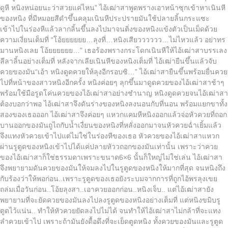
ดูหี หนิงหน่อยนะว่าสวยแค่ไหน” ไอ้เฒ่าสาพูดพรางเอาหน้าซุกเข้าหาเนินหี
ของหนิง ที่มีหมอยสีดำขึ้นคลุมเนินหีประปรายมันใช้ปลายลิ้นกระแซะ
เข้าไปในร่องหีแล้วลากลิ้นขึ้นลงไปมาจนติ่งของหนิงแข้งตัวเป็นเม็ดด้วย
ความเงี่ยนเต็มที่ “โอ้ยยยยยย…ลุงที่…หนิงเสียวววววว…ไม่ไหวแล้ว อย่าทร
มานหนิงเลย โอ้ยยยยยย…” เธอร้องพรางกระโดกเนินหีให้ไอ้เฒ่าสาบรรเลง
ลีลาลิ้นอย่างเต็มที่ หลังจากเลียเนินหีของหนิงเต็มที่ ไอ้เฒ่ายืนขึ้นแล้วจับ
ควยของมัน“เอ้า หนิงดูดควยให้ลุงอีกรอบซิ…” ไอ้เฒ่าสายืนขึ้นพร้อมยื่นควย
ไปที่หน้าของสาวหนิงอีกครั้ง หนิงค่อยๆ ลุกขึ้นมาดูดควยของไอ้เฒ่าสาช้าๆ
พร้อมใช้มือรูดโค่นควยของไอ้เฒ่าสาอย่างชำนาญ หนิงดูดควยจนไอ้เฒ่าสา
ต้องบอกว่าพอ ไอ้เฒ่าสาจึงดันร่างของหนิงลงนอนกับที่นอน พร้อมแยกขาทั้ง
สองของเธอออก ไอ้เฒ่าสาจึงค่อยๆ แหวกแคมหีหนิงออกแล้วจ่อหัวควยที่ถอก
บานออกของมันถูไถกับน้ำเงื่ยนของหนิงที่หลั่งออกมาจนหัวควยฉ่ำเยิ้มแล้ว
จึงแทงหัวควยเข้าไปแต่ไม่ใช่ในร่องหีของเธอ หัวควยของไอ้เฒ่าสาแหวก
ผ่านรูตูดของหนิงเข้าไปได้แค่ปลายหัววถอกของมันเท่านั้น เพราะว่าควย
ของไอ้เฒ่าสาก็ใช่ธรรมดาเพราะขนาด6×6 นั้นก็ใหญ่ไม่ใช่เล่น ไอ้เฒ่าสา
จึงพยายามดันควยของมันให้จมลงไปในรูตูดของหนิงให้มากที่สุด จนหนิงถึง
กับร้องว่าให้พอก่อน..เพราะรูตูดของเธอยังระบมจากการที่ถูกไอ้พรลุงเขย
ถล่มเมื่อวันก่อน..โอ้ยลุงสา..เอาควยออกก่อน..หนิงเจ็บ.. แต่ไอ้เฒ่าสายัง
พยายามที่จะยัดควยของมันลงไปลงรูตูดของหนิงอย่างเต็มที่ แต่หนิงขมิบรู
ตูดไว้แน่น.. ทำให้หัวควยยัดลงไปไม่ได้ จนทำให้ไอ้เฒ่าสาไม่กล้าที่จะแทง
ลำควยเข้าไป เพราะถ้ามันยังดื้อดึงที่จะเย็ดตูดหนิง ทั้งควยของมันและรูตูด