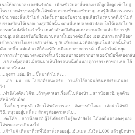
เธอให้ออกมาละเลงพันรับกัน ..เพียงชั่ววิบตาลิ้นของเรอิก็ถูกดึงดูดเข้าไปสู่
โพรงปากดำๆของผู้เป็นโค้ชด้วยความช่ำชองชำนาญ เธอรู้สึกถึงการแทรก
เข้ามาของลิ้นเจ้าไมค์ เรอิพริ้มตายอมรับความสุขเสียวในรสชาดที่เจ้าไมค์
บรรจงป้อนให้เธออย่างสุดฝีมือนั้น ตอนนี้เธอปล่อยตัวปล่อยใจให้เตลิดไปกับ
อารมณ์แฝงที่เร้นเร้านั้น เธอกำลังจะถึงที่สุดแห่งความเสียวแล้ว หีขาวๆที่
อวบอูมแอ่นออกรับกับมือหยาบหนานั้นอย่างต่อเนื่อง เธอแอ่นกระดกหีน้อยๆ
เข้าหาอย่างไม่เกรงกลัว พร้อม ๆ กับเสียงผะแผ่วที่ดังอยู่แต่ในลำคอนั้นก็ทวี
ดังมากขึ้น แต่แล้วเรอิก็ต้องรู้สึกเหมือนตกจากสวรรค์..เมื่อเจ้าไมค์ หยุด
การกระทำทุกอย่างลงอย่างสิ้นเชิงถอนปากออกจากปากเธอชักมือทั้งสองกลับ
..เรอิ สะดุ้งสุดตัวเมื่อหันมาเห็นใครคนหนึ่งยืนมองดูการกระทำของเธอ..ไอ้
เฒ่าสานั่นเอง ..
….ลุงสา..เอ่อ..อ้า…ขึ้นมาทำไมค่ะ…
….เอ่อ…ผม…ผม..ไปรอที่รถนะครับ…ว่าแล้วไอ้สามันก็หันหลังรีบเดินลง
ไป….
…ทำยังไงดีค่ะโค้ช…ถ้าลุงสาเอาเรื่องนี้ไปฟ้องป๋า…สาวน้อยเรอิ..พูดด้วย
สีหน้าซีดเผือด..
…ใจเย็น ๆ หนูเรอิ..เดียวโค้ชจัดการเอง…จัดการยังไงค่ะ…เอ่อน่าโค้ชมี
วิธี..หนูรออยู่บนนี้นะ สักครู่ค่อยตามลงไป..
…ค่ะโค้ช…สาวน้อยเรอิ ผู้ไร้เดียงสาไม่รู้จะทำยังไง..ได้แต่ยืนตาแดงๆมอง
โค้ชของเธอเดินลงไป..
…เจ้าไมค์ เดินมาที่รถที่ไอ้สานั่งคอยอยู่..เฮ้..แมน..นี่เงิน1,000 แล้วยูปิดปาก