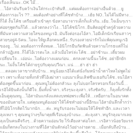
เรื่องเห็นนะ..OK ไม๊…
…ไอ้สามันรีบคว้าเงินใส่กระเป๋าทันที…แต่ผมต้องการอย่างอื่นด้วย….ยู
ต้องการอะไร ??…ผมต้องทำอย่างที่โค้ชทำบ้าง….เฮ้ย NO..ไม่ได้ไม่มีทาง…
ก็ได้ งั้นโค้ช เตรียมตัวเข้าคุก ข้อหาอนาจารเด็กก็แล้วกัน..เฮ้ย..ใจเย็นๆเรา
ค่อยๆพูดกันก็ได้…แล้วตกลงว่าไง…ไอ้โค้ชนิโกร..ยืนคิดอยู่ชั่วครู่ด้วยความ
ที่มันหวงความสวยใสของหนูเรอิ..มันจึงต่อรองไอ้สา..ไอมีเด็กนักเรียนสาวๆ
สวยๆอยู่4-5คน..ไอจะให้ยูเลือกคนหนึ่ง..รับรองสวยน่ารักไม่แพ้คุณหนูเรอิ
ของยู…ไม่..ผมต้องการทั้งหมด…ไอ้นิโกรยืนกัดฟันด้วยความโกรธแต่ก็ไม่
กล้าปฏิเสธ..ก็ได้ไอ้เวรตะไล..แล้วเมื่อไหร่ล่ะโค้ช…อย่าช้านะ..เดี๋ยวผม
เปลี่ยนใจ…เอ่อน่ะ..ไอต้องวางแผนก่อน…ตกลงตามนี้นะโค้ช..อย่ายึกยัก
นะ..ไม่งั้นโค้ชได้ถ่ายรูปกับคุณปวีณา..แน่…..ฮ่า ฮ่า ฮ่า
….ตลอดเวลาขากลับบ้าน…หนูน้อยเรอิได้แต่นั่งก้มหน้าน้ำตาไหลไม่พูดไม่
จา เพราะทั้งอายทั้งกลัวที่ไอ้เฒ่าสา แอบมาเห็นเลิฟซีนเธอกับโค้ช..จนไอ้สา
ต้องพูดขึ้นมาก่อน…คุณหนูไม่ต้องกลัวนะ ลุงไม่บอกใครหรอกเรื่องวันนี้…
เรอิได้ยินดังนั้นก็ดีใจ..ยิ้มทั้งน้ำตา..จริงๆนะลุงสา..จริงซิครับ…ก็ลุงทั้งรักทั้ง
เอ็นดูคุณหนู…ไอ้สามันแกล้งแสดงบทพ่อพระเพื่อให้…เหยื่อกามในอนาคต
ของมันตายใจ..แต่คุณหนูต้องอย่าให้โค้ชทำอย่างนี้อีกนะไอ้สามันลึกล้ำกว่า
ที่ไอ้นิโกรคิดไว้มากนัก…..ค่ะ..หนูรับรองจะไม่ยอมให้โค้ชทำอีก..และเวลา
ลุงเหงา ๆ คุณหนูว่างๆก็มาคุยที่เรือนลุงบ้างนะ…ค่ะลุงสา..หนูรักลุงมากเลย
ลุงเป็นคนดีจริงๆ…ด้วยความอ่อนวัย ไร้เดียงสาต่อโลก…เรอิสาวน้อยวัยแรก
แย้มก็ตกลงในบ่วงกามที่ไอ้สามันดักล่อไว้อย่างง่ายดาย…เมื่อกลับถึงบ้าน…