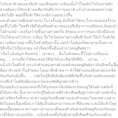
ไปจับขาซ้ายของเรอิบริเวณปลีน่องขาวเนียนนั้นไว้โดยจับไว้เป็นขาหลัก
ส่วนมือขวาก็จับบริเวณเดียวกันที่ขาขวาของเรอิ แล้วถ่างแยกออกจากจุด
เดิมไปอีก ตอนนี้จึงทำให้ขาเรอิถ่างออกมากขึ้น
และด้วยความที่เธอสวมกระโปรงสั้นอยู่ มันจึงทำให้กระโปรงของเธอรั้งร่น
สูงขึ้นไปอีก โดยที่เรอิมิได้เตรียมตัวมาก่อนเธอจึงมีอาการเหมือนจะล้มคะมำ
ไปด้านหน้า เธอร้องว้ายขึ้นมาอย่างตกใจ ลักษณะอาการของเรอิเหมือนจะ
โก้งโค้งอวดไรก้นขาวเนียน จึงโชว์ออกมาอย่างเต็มที่ มันทำให้เจ้าไมค์เกิด
ความคิดบางอย่างขึ้นในชั่วพริบตานั้น แต่เจ้าไมค์เองก็พยายามเก็บความ
รู้สึกนั้นไว้เงียบๆก่อน แล้วจึงลุกขึ้นยืนแล้วถามหนูศิษย์สาว
“เป็นไงมั่งหนูจะล้มเหรอ….เอาล่ะๆ….ยืนในลักษณะนี้ไว้อย่าเปลี่ยนนะ
หนู……มาๆเดี๋ยวโค้ชจะสอนวิธีจับไม้และตีลูกอีกทีนึง….เอานะ…..”
แล้วเจ้าไมค์ก็เข้าประจำตำแหน่งทางด้านหลังของหนูศิษย์สาวมันอีกครั้งเอื้อ
มือมาข้างหน้าในลักษณะโอบมาทั้งซ้ายขวา ทำให้ตำแหน่งดุ้นควยแนบชิด
กับแก้มก้นยิ่งขึ้น…….เรอิเริ่มรู้สึกถึงสิ่งผิดปกติที่เกิดขึ้นกับด้านหลังเธอหลัง
จากที่เจ้าไมค์จับมือเธอแกว่งแขนหัดตีลูกอย่างช้าๆ..
ก้นกอยอันงามงอนกลมกลึงได้รูปของเรอิแม้มันจะซ่อนอยู่ใต้ร่มผ้าแต่มันก็
มิได้หนานัก จึงสามารถรับรู้ถึงดุ้นควยที่กำลังเสียดสีอยู่จากทางด้านหลังนั้น
อย่างชัดแจ้งทั้งขนาด ความอุ่นร้อนที่แผ่ซ่านและตำแหน่งโดยเฉพาะอย่าง
ยิ่งในตอนนี้ดูเหมือนว่าไอ้ดุ้นนั้นมันสามารถจะหาที่อันเหมาะสมได้แล้วโดย
ตอนนี้ตลอดแนวความยาวตามแนวตั้งของตัวมันพาดสนิทอยู่กับร่องก้นของ
เรอิได้อย่างแนบสนิท.. .เรอิเคลิบเคลิ้มกับดุ้นควยที่เสียดสีร่องก้นเธอด้วย