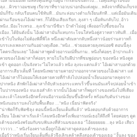
ไอ้สามันมองตามหลังคุณหนูเรอิผู้น่ารักเดินขึ้นตึกไป…โอ้คุณหนูเรอิของ
ลุง…ผิวขาวอมชมพู เรียวขาที่ขาวอวบน่าอกอันเต่งตูม…หลังจากที่มันเก็บรถ
มันก็รีบ กลับเรือนคนใช้ทันที…มันกะล่อนางดำแก้เงี่ยนสักที…แต่เมื่อมันเดิน
ผ่านเรือนของไอ้เฒ่าพร..ก็ได้ยินเสียงเรียก..ลุงสา ๆ เมื่อหันกลับไป..อ้าว
หนิง..มีอะไรเหรอ…ลุงเข้ามานี่ซิมา ป้าดำไม่อยู่ เพิ่งออกไปซื้อของใน
เมือง..ได้ยินดังนั้น ไอ้เฒ่าสามันก็แทบกระโจนใส่หนิงคู่สวาทสาวทันที…เมื่อ
เข้าไปในห้องไม่ต้องพิลี้พิไล หนึ่งเฒ่าตัณหากลับหนึ่งสาวน้อยร่านสวาทก็
บรรเลงเพลงกามกันอย่างดุเดือด..“หนิง…ช่วยอมควยลุงหน่อยซิ ตอนนี้ลุง
โคตรเงี่ยนเลย” ไอ้เฒ่าสาพูดด้วยอารมณ์หื่นกาม.. หนิงก็ค่อยๆ อ้าปากแล้ว
ควยของไอ้เฒ่าสาก็ค่อยๆ หายไปในริมฝีปากที่ชมพูอ่อนๆ ของหนิง หนิงดูด
เข้า ดูดออก เป็นจังหวะ“ไม่ไหวแล้ว หนิง ลุงจะแตกแล้ว” ไอ้เฒ่าสาบอกด้วย
อาการเสียวเต็มที่ โดยหนิงพยายามคายปากออกจากควยของไอ้เฒ่าสา แต่
ไอ้เฒ่าสาก็ไม่ยอมให้เธอคายควยที่กำลังไปปล่อยน้ำเงี่ยนออกมาหลุดจาก
ปากหนิง สักพักไอ้เฒ่าสาก็จับหัวเธอกระแทกเร็วขึ้นจนมันเสร็จปล่อยน้ำเข้า
ในปากของหนิง จนเธอสำลัก จากนั้นไอ้เฒ่าสาก็พยุงร่างของหนิงไปที่เตียง
และเล้าโลมหนิงอีกครั้งจนมีอารมณ์เงี่ยนขึ้นอีกครั้ง พร้อมกับดันร่างของ
หนิงนอนราบลงไปกับพื้นเตียง …“หนิง เนี่ยน่าฟัดจริง”
“น่าฟัดก็รีบฟัดซิลุง ตอนนี้หนิงเงี่ยนเต็มที่แล้ว” หนิงตอบกลับด้วยอาการ
เงี่ยน ไอ้เฒ่าสาเริ่มเล้าโลมหนิงอีกครั้งเพิ่มอารมณ์เธอให้ถึงที่ โดยค่อยๆ ดูด
เต้าของหนิงพร้อมกับขบฟันลงที่หัวนมของเธอ “โอ้ยยยยยย…ลุง หนิง เสียว
ววววว…” หนิงร้องครางเมื่อถูกไอ้เฒ่าสาดูดสองเต้าของเธอ
เมื่อรู้ว่าหนิงเริ่มเงี่ยนเต็มที่แล้วจึงเลิกเคล้าคลึงสองเต้าของเธอ “’งั้นลุง ของ