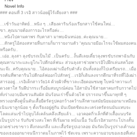
Novel Info
### ตอนที่ 3 เรอิ สาวน้อยผู้ไร้เดียงสา ###
…เช้าวันอาทิตย์…หนิง ๆ ..เสียงดารินร้องเรียกสาวใช้คนใหม่…
ขา..คุณนายต้องการอะไรหรือค่ะ…
…หนิงไปตามตาพร กับตาสา มาพบฉันหน่อย..ค่ะคุณนาย…
…สักครู่ไอ้สองสหายหื่นกามก็มารายงานตัว “คุณนายมีอะไรจะใช้ผมสองคน
หรือครับ..
..เอ่อ..ลุงสา ลุงขับรถเป็นไม๊ ..เป็นครับ…งั้นดีเลยเดี๋ยวลุงพรขับรถพาฉันกับ
คุณทานากะและยูโกะไปตีกอล์ฟนะ ส่วนลุงสาช่วยพาเรอิไปฝึกเล่นสคว็อท
นะจ๊ะ..ครับคุณนาย…ไอ้สองเฒ่าเมื่อรับคำสั่ง มันทั้งสองก็ไปเตรียมรถ…เมื่อ
รถคันที่พาดารินไปตีกอล์ฟออกไปสักครู่…เรอิก็เดินลงจากตึกมาที่รถที่ไอ้เฒ่า
สารออยู่…เรอิเด็กสาววัย14 ด้วยผิวที่ขาวละเอียดอมชมพู ใบหน้าหวานเก๋
ดวงตาใส ริมฝีปากระเรื่ออิ่มสมบูรณ์ค่อน ไอ้สามันใช้สายตาคมกริบกวาดไป
ทั่งร่างอวบอิ่มชวนสัมผัส มันร้อนเร่าขึ้นด้วยไฟ ปรารถนาขึ้นมาทุกที ๆ
ทรวงอกตึงคู่นั้นดันเสื้อยืดรัดรูปคอกว้างคว้านลึกตามสมัยนิยมออกมาเหมือน
เนินเขาลูกน้อย ๆ ตั้งเรียงอยู่คู่กัน มันเบียดชิดและเคร่งครัดจนมันแทบจะ
โลดแล่นเข้าไปลูบไล้เคล้นคลึงเสียแล้ว… เอวคอดกิ่วเล็กที่ตัวเสื้อแนบรัด
เป็นรูปร่าง รับกับช่วงสะโพก ที่เริ่มผาย หนั่นเนื้อ วันนี้เรอิสวมกระโปรงสั้น
อวดช่วงขาขาว ตึงกลมกลึง และเสื้อรัดรูปเอวลอย มันรัดเป็นรูปร่างเต้านม
ของเธอออกมาจนนึกวาดมโนภาพไว้ ชัดเจน เพราะความอวบของเธอที่เต่ง