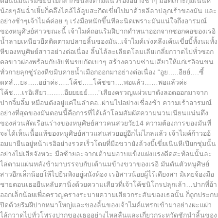
ตอนนี้มันเริ่มขยับโยกลากขึ้นลงตามแนวร่องอย่างช้าๆ มือที่เกาะกุมเนินหี
น้อยๆอันฉ่ำเยิ้มก็คลึงไคล้ไล้ลูบสะกิดเขี่ยไปมาด้วยลีลาปลุกเร้าของมัน และ
อย่างช้าๆเจ้าไมค์ค่อย ๆ เร่งมือหนักขึ้นทีละนิดเพราะมันแน่ใจถึงอารมณ์
ของหนูศิษย์สาวขณะนี้ เจ้าไมค์ถอนริมฝีปากดำหนาออกจากซอกคอของเรอิ
น้ำลายเหนียวยืดติดตามปลายลิ้นของมัน..เจ้าไมค์เร่งคลึงเค้นเขี่ยบี้ทั้งนมทั้ง
หีของหนูศิษย์สาวอย่างต่อเนื่อง ลิ้นไล้ละเลียดโลมเลียเกลี่ยกวาดไปทั่วซอก
คอขาวผ่องพร้อมกับงับฟันขบกัดเบาๆ สร้างความซ่านเสียวให้แก่เรอิจนขน
ทั่วกายลุกซู่ร่องหีขมิบคายน้ำเมือกออกมาอย่างต่อเนื่อง “อูย…..อืยย์….ซี้
ดดส์…ยะ…..อย่าค่ะ…..โค้ช…..โค้ชขา….พอแล้ว……พอแล้วค่ะ
โค้ช….เรอิเสียว……..อืยยยยย์…..”เสียงครวญแผ่วเบาดังลอดออกมาจาก
ปากจิ้มลิ้ม หมือนดังอยู่แค่ในลำคอ..ผ่านไปอย่างเชื่องช้า ความเร้าอารมณ์
อย่างที่สุดของมันตอนนี้คือการที่ได้เล้าโลมสัมผัสความนวนเนียนแน่นตึง
ของส่วนสัดเรือนร่างของหนูศิษย์สาวคนสวยวัย14 ความต้องการของมันที่
จะได้เห็นเนื้อแท้ของหนูศิษย์สาวแสนสวยอยู่อีกไม่ไกลแล้ว เจ้าไมค์ก้าวออ้
อมมายืนอยู่หน้าเรอิอย่างรวดเร็วโดยที่มือขวายังล้วงบี้เขี่ยเนินหีเปียกชุ่มนั้น
อย่างไม่เสียจังหวะ มือซ้ายละจากเต้านมอวบแข็งแฝงแรงดีดสะท้อนนั้นละ
ไล่ตามแผ่นหลังข้ามาบรรจบกับเต้านมข้างขวาของเรอิ มันดันตัวหนูศิษย์
สาวอีกเล็กน้อยให้ไปยืนพิงอยู่ผนังห้อง เรอิสาวน้อยผู้ไร้เดียงสา มิเคยจ้องมือ
ชายตอนเธอยืนหลับตานิ่งด้วยความเสียวที่เจ้าโค้ชนิโกรปลุกเล้า…ปากที่อ้า
ออกเล็กน้อยเพื่อครวญครางระบายความเสียวกระสันของเธอนั้น ก็ถูกประกบ
ปิดด้วยริมฝีปากหนาใหญ่และของลิ้นของเจ้าไมค์แทรกเข้ามาอย่างผะแผ่ว
ไล้กวาดไปทั่วโพรงปากของเธออย่างไหลลื่นและเกี่ยวกระหวัดชักนำลิ้นของ