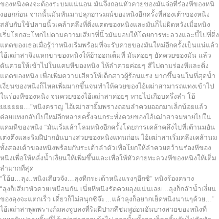
ของหนิงคงจะต้องระบมแน่นอน มันจึงถอนหัวควยของมันจ่อที่ร่องหีของหนิ
งออกก่อน จากนั้นมันหันมาปลุกอารมณ์ของหนิงอีกครั้งที่สองเต้าของหนิง
สลับกับใช้ปลายนิ้วเคล้าคลึงที่ติ่งแตดของหนิงและมันก็ไม่ผิดหวังเมื่อหนิง
เริ่มโยกสะโพกไปตามความเสียวที่นิ้วมันมอบให้โดยการทะลวงและบี้ไปที่ติ่ง
แตดของเธอเมื่อรู้ว่าหนิงเริ่มพร้อมที่จะรับควยของมันใหม่อีกครั้งเป็นแน่แล้ว
ไอ้เฒ่าสาจึงแหกขาของหนิงให้อ้าออกเต็มที่ มันค่อยๆ ยัดควยของมัน แล้ว
ดันควยให้เข้าไปในแคบหีของหนิง ให้ลำควยค่อยๆ สีไปตามร่องหีและติ่ง
แตดของหนิง เพื่อเพิ่มความเสียวให้เด็กสาวผู้ร้อนแรง มากขึ้นจนในที่สุดน้ำ
เงี่ยนของหนิงก็ไหลเพิ่มมากขึ้นจนทำให้ควยของไอ้เฒ่าสามารถแทงเข้าไป
ในร่องหีของหนิง จนควยของไอ้เฒ่าสาค่อยๆ หายไปเกือบครึ่งลำ โอ้
ยยยยยย…”หนิงครวญ ไอ้เฒ่าสายิ้มพรางถอนลำควยออกมาเล็กน้อยแล้ว
ค่อยแทงกลับไปใหม่อีกหลายครั้งจนกระทั่งควยของไอ้เฒ่าสาจมหายไปใน
แคมหีของหนิง “มันเริ่มเล้าโลมหนิงอีกครั้งโดยการเคล้าคลึงไปที่เต้านมอัน
เต่งตึงและริมฝีปากอันบางสวยของหนิงแทนก่อน ไอ้เฒ่าสาเริ่มคลึงเคล้านม
ทั้งสองเต้าของหนิงพร้อมกับระเด้าลำตัวเพื่อโยกให้ลำควยคว้านร่องหีของ
หนิงเพื่อให้หลั่งน้ำเงื่ยนให้เพิ่มขึ้นและเพื่อให้หัวควยทะลวงหีของหนิงให้เต็ม
ลำมากที่สุด
“โอ้ย…ลุง..หนิงเสียวจัง…ลุงทีกระเด้าหนิงแรงๆอีกซิ” หนิงร้องคราง
“ลุงก็เสียวหัวควยเหมือนกัน เนี่ยหีหนิงรัดควยลุงแน่นเลย…ลุงก็กลัวน้ำเงี่ยน
ของลุงจะแตกเร็ว เดี๋ยวก็ไม่สนุกซิจ๊ะ…แล้วลุงก็อยากเย็ดหนิงนานๆด้วย…”
ไอ้เฒ่าสาพูดพรางก้มลงจูบลงที่ริมฝีปากสีชมพูอ่อนอันบางสวยของหนิงที่