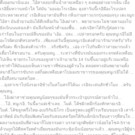
ตึงออกมานั่นเอง ..ไอ้สาลอบกลืนน้ำลายเหนียว ๆ ลงคออย่างยากเย็น เมื่อ
เรอิยิ้มหวานหน้าใส ใส่มัน “มองอะไรเรอิคะ ลุงสาวันนี้เรอิมีอะไรแปลก
ประหลาดเหรอ” เรอิเดินมาหามันที่รถ กลิ่นกายสาวแรกรุ่นหอมจรุง เตะจมูก
ไอ้สา มันยั่วยวนมันได้ดีเหลือเกิน ไอ้เฒ่าสา…พยายามจะไม่ชายตามองไป
ยังเนินนมสองเต้า มันจึงก้มหน้าต่ำมองพื้น… แต่เรอิหาได้รับรู้ต่อความ
เร่าร้อนในอารมณ์หื่นของมัน “เอ้อ…ปละ…เปล่าหรอกครับ คุณหนูเรอิไม่มี
อะไรผิดปกติหรอกครับ ..เพียงแต่วันนี้คุณหนูเรอิแต่งตัวน่ารักมากครับ“จริง
หรือคะ ที่เรอิแต่งตัวน่ารัก …จริงซิครับ…เอ่อ เราไปกันดีกว่าสายมากแล้ว
เดี๋ยวโค้ชรอนาน…ครับคุณหนู….ระหว่างที่ขับรถมันมองกระจกหลังเหลือบ
ไปเห็น ชายกระโปรงของลูกสาวเจ้านายวัย 14 ร่นขึ้นมาอยู่บริเวณเหนือ
เข่าทำให้มันมองเห็นความขาวที่ซ่อนอยู่ด้านใน ตลอดทางมันพยายามตั้ง
สมาธิในการขับรถ แต่ก็อดเหลือบตาไปมองขาขาวๆของคุณหนูเรอิไม่ได้ …
เมื่อถึงสนามสคว็อท…
…ลุงสาเขาไปนั่งรอเรอิข้างในสโมสรก็ได้นะ เรอิจะเล่นสักชั่วโมง …ครับ
คุณหนู..
…ไอ้เฒ่าสาช่วยคุณหนูน้อยๆของมันหิ้วกระเป๋าอุปกรณ์ตามเข้าไป…
….โอ้..หนูเรอิ..วันนี้มาแต่เช้าเลย…ไมค์..โค้ชผิวหมึกร้องทักทายเรอิ…
ไมค์..โค้ชลูกครึ่งไทย-อเมริกันนิโกร เป็นครูพละอยู่ที่โรงเรียนของเรอิ เสาร์-
อาทิตย์ มันรับจ๊อบพิเศษโดยรับสอนสคว๊อทให้กับเด็กนักเรียนสาวๆที่สนใจ…
ผลงานของมันที่ผ่านมาก็ไม่ธรรมดา บรรดาลูกศิษย์สาวน้อยไฮโซ4-5ราย
ล้วนถูกไม้ตีสคว๊อทดำเมี่ยมของมันกระทุ้งเนินน้อยๆมาแล้ว…คุณหนูเรอิผู้น่า