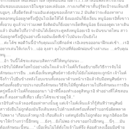
รักไร้เดียงสาคือเหยื่อรายล่าสุดที่มันหมายตาไว้..เวลาสอนพละที่โรงเรียน
มันชอบแอบมองเรอิในชุดวอลเล่ย์บอล..กางเกงกีฬาขาสั้นจู๋รัดเป้าจนเห็นกลี
บอูมๆ..เสื้อยืดรัดเต้านมอันเต่งตูมของเด็กสาวม.2 มันคิดว่าจะต้องหาทาง
หลอกหนูน้อยลูกครึ่งญี่ปุ่นไปเย็ดให้ได้ ยิ่งมองมันก็ยิ่งเงี่ยน หนูน้อยเรอิทั้งขาว
ทั้งอวบ ดูแล้วน่าร่วมเพศ ยิ่งคิดมันก็ยิ่งอยากเย็ดหีหนูน้อย ยิ่งมองตูดเวลาเดิน
แล้ว มันคิดไปถึงว่าถ้ามันได้เย็ดประตูหลังหนูน้อยเรอิ จะมันขนาดไหน สาว
น้อยลูกครึ่งญี่ปุ่นอย่างนี้เจอมันเย็ดหีเข้าไปมันจะเป็นยังไง
…ค่ะโค้ช พอดีวันนี้ป๋ากับคุณแม่ไปตีกอล์ฟ เรอิเลยขอออกมาฝึกแต่เช้า…เรอิ
อยากเล่นให้เก่งเร็ว…เอ่อ ลุงสา ลุงไปรอที่ห้องผักผ่อนข้างล่างนะ …ครับคุณ
หนู….
…อ้า วันนี้โค้ชจะสอนเบสิคการตีให้หนูก่อนนะ…
เรอิรับไม้ตีสคว็อทไปอย่างมั่นใจแล้วเจ้าไมค์ก็เริ่มอธิบายถึงวิธีการจับไม้
ลักษณะการยืน ..แต่เมื่อเห็นหนูศิษย์สาวยังจับไม้ยังไม่ค่อยจะถูกนัก เจ้าไมค์
จึงก้าวไปยืนข้างหลังโอบแขนทั้งสองมาด้านหน้าเรอิแล้วจับมือหนูศิษย์สาว
พร้อมทั้งอธิบายประกอบถึงลักษณะวิธีจับไม้ที่ถูกต้องรวมไปถึงลักษณะการยืน
ครู่หนึ่งเจ้าไมค์ก็ถอยออกมา “เอ้าทีนี้ลองทำเองดูสิหนูเรอิ ทำอย่างที่โค้ชสอน
ตะกี้ สองสามสี่เที่ยว เดี๋ยวโค้ชจะช่วยดูให้..”
เรอิรับคำแล้วลองซ้อมท่าทางนั้นดู แต่เจ้าไมค์เห็นแล้วก็รู้ทันทีว่าหนูศิษย์
สาวยังยืนไม่ถูกต้องมันจึงเดินหลบไปด้านหลังพร้อมทั้งพร่ำบอกข้อผิดพลาด
ไปพลาง “เกือบแล้วหนูเรอิ เกือบดีแล้ว แต่หนูยังยืนไม่ถูกต้อง หนูเรอิต้องเปิด
ขาให้กว้างกว่านี้อีกหนู ….ยังๆ…ยังไม่พอ ถ่างขาออกไปอีกหนู….นี่ๆ….มัน
ต้องลักษณะนี้หนู….” เมื่อเห็นไม่ได้ดั่งใจเจ้าไมค์จึง ค้อมตัวลงเอื้อมมือซ้าย