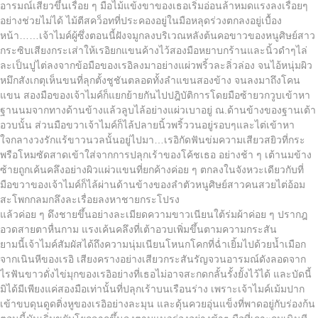
อารมณ์เสียวขึ้นเรื่อย ๆ มือไม้แข้งขาของเธอเริ่มอ่อนล้าหมดแรงลงเรื่อยๆ
อย่างช่วยไม่ได้ ไม้ตีสคว็อทที่ประคองอยู่ในมือหลุดร่วงตกลงอยู่เบื้อง
หน้า……เจ้าไมค์ผู้ซึ่งตอนนี้ฝังจมูกลงบริเวณหลังต้นคอขาวของหนูศิษย์สาว
กระซิบเสียงกระเส่าให้เรอิยกแขนค้างไว้สองมือหยาบกร้านและนิ้วดำๆไล่
ละเป็นปูไต่ลงจากข้อมือของเรอิลงมาอย่างแผ่วพริ้วละลิ่วล่อง จนไอ้หนุ่มผิว
หมึกสังเกตุเห็นขนที่ลุกตั้งชูชันตลอดทั้งลำแขนสองข้าง จนลงมาถึงโคน
แขน สองมือของเจ้าไมค์ก็แยกย้ายกันไปปฎิบัติการโดยมือซ้ายวกวูบเข้าหา
ฐานนมจากทางด้านข้างแล้วลูบไล้อย่างแผ่วเบาอยู่ ณ.ด้านข้างของฐานเต้า
อวบนั้น ส่วนมือขวาเจ้าไมค์ก็ไล้ปลายนิ้วพริ้ววนอยู่รอบๆและไต่เข้าหา
ใจกลางวงรักแร้ขาวนวลนั้นอยู่ไปมา…เรอิกัดฟันข่มความเสียวสยิวที่กระ
พรือโหมซัดสาดเข้าใส่จากการปลุกเร้าของโค้ชเธอ อย่างช้า ๆ เต้านมข้าง
ซ้ายถูกเค้นคลึงอย่างผิวแผ่วแขนที่ยกค้างค่อย ๆ ตกลงในจังหวะเดียวกับที่
มือขวาของเจ้าไมค์ก็ไล้ผ่านด้านข้างของลำตัวหนูศิษย์สาวคนสวยไต่อ้อม
สะโพกกลมกลึงละเรื่อยลงหาชายกระโปรง
แล้วค่อย ๆ ดึงชายขึ้นอย่างละเมียดความขาวเนียนใต้ร่มผ้าค่อย ๆ ปรากฎ
อวดสายตาหื่นกาม แรงเค้นคลึงที่เต้าอวบเพิ่มขึ้นตามความกระสัน
ยามนี้เจ้าไมค์สัมผัสได้ถึงความนุ่มเนียนโหนกโคกที่ฉ่ำเยิ้มไปด้วยน้ำเมือก
จากเนินหีของเรอิ เสียงครางอย่างเสียวกระสันรัญจวนอารมณ์ดังลอดจาก
ไรฟันขาวดั่งไข่มุกของเรอิอย่างที่เธอไม่อาจสะกดกลั้นรั้งยั้งไว้ได้ และบัดนี้
มิได้มีเพียงแค่สองมือเท่านั้นที่ปลุกเร้าบนเรือนร่าง เพราะเจ้าไมค์เม้มปาก
เข้าขบดุนดูดติ่งหูของเรอิอย่างละมุน และดุ้นควยอุ่นแข็งที่พาดอยู่กับร่องก้น