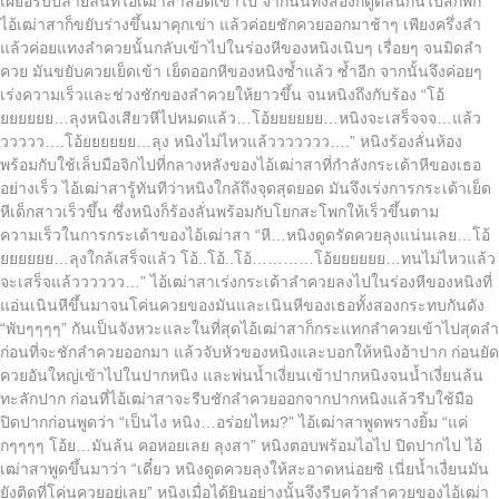
เผยอรับปลายลิ้นที่ไอ้เฒ่าสาสอดเข้าไป จากนั้นทั้งสองก็ดูดลิ้นกันไปสักพัก
ไอ้เฒ่าสาก็ขยับร่างขึ้นมาคุกเข่า แล้วค่อยชักควยออกมาช้าๆ เพียงครึ่งลำ
แล้วค่อยแทงลำควยนั้นกลับเข้าไปในร่องหีของหนิงเนิบๆ เรื่อยๆ จนมิดลำ
ควย มันขยับควยเย็ดเข้า เย็ดออกหีของหนิงซ้ำแล้ว ซ้ำอีก จากนั้นจึงค่อยๆ
เร่งความเร็วและช่วงชักของลำควยให้ยาวขึ้น จนหนิงถึงกับร้อง “โอ้
ยยยยยย…ลุงหนิงเสียวหีไปหมดแล้ว…โอ้ยยยยยย…หนิงจะเสร็จจจ…แล้ว
ววววว….โอ้ยยยยยย…ลุง หนิงไม่ไหวแล้ววววววว….” หนิงร้องลั่นห้อง
พร้อมกับใช้เล็บมือจิกไปที่กลางหลังของไอ้เฒ่าสาที่กำลังกระเด้าหีของเธอ
อย่างเร็ว ไอ้เฒ่าสารู้ทันทีว่าหนิงใกล้ถึงจุดสุดยอด มันจึงเร่งการกระเด้าเย็ด
หีเด็กสาวเร็วขึ้น ซึ่งหนิงก็ร้องลั่นพร้อมกับโยกสะโพกให้เร็วขึ้นตาม
ความเร็วในการกระเด้าของไอ้เฒ่าสา “หี…หนิงดูดรัดควยลุงแน่นเลย…โอ้
ยยยยยย…ลุงใกล้เสร็จแล้ว โอ้..โอ้..โอ้…………โอ้ยยยยยย…ทนไม่ไหวแล้ว
จะเสร็จแล้วววววว…” ไอ้เฒ่าสาเร่งกระเด้าลำควยลงไปในร่องหีของหนิงที่
แอ่นเนินหีขึ้นมาจนโค่นควยของมันและเนินหีของเธอทั้งสองกระทบกันดัง
“พับๆๆๆๆ” กันเป็นจังหวะและในที่สุดไอ้เฒ่าสาก็กระแทกลำควยเข้าไปสุดลำ
ก่อนที่จะชักลำควยออกมา แล้วจับหัวของหนิงและบอกให้หนิงอ้าปาก ก่อนยัด
ควยอันใหญ่เข้าไปในปากหนิง และพ่นน้ำเงี่ยนเข้าปากหนิงจนน้ำเงี่ยนล้น
ทะลักปาก ก่อนที่ไอ้เฒ่าสาจะรีบชักลำควยออกจากปากหนิงแล้วรีบใช้มือ
ปิดปากก่อนพูดว่า “เป็นไง หนิง…อร่อยไหม?” ไอ้เฒ่าสาพูดพรางยิ้ม “แค่
กๆๆๆๆ โอ้ย…มันล้น คอหอยเลย ลุงสา” หนิงตอบพร้อมไอไป ปิดปากไป ไอ้
เฒ่าสาพูดขึ้นมาว่า “เดี๋ยว หนิงดูดควยลุงให้สะอาดหน่อยซิ เนี่ยน้ำเงื่ยนมัน
ยังติดที่โค่นควยอยู่เลย” หนิงเมื่อได้ยินอย่างนั้นจึงรีบคว้าลำควยของไอ้เฒ่า