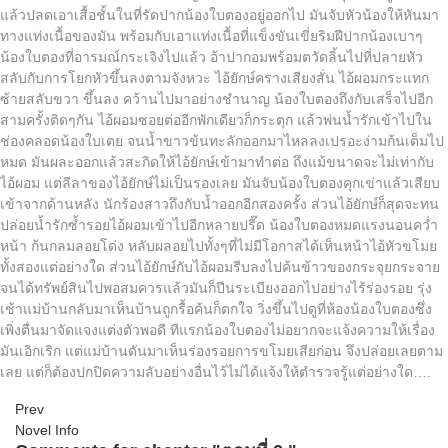
แล้วปลดเอาเสื้อชั้นในที่รัดปากน้องใบตองอยู่ออกไป มันจับหัวน้องให้หันมา
ทางแท่งเนื้อของมัน พร้อมกับเอาแท่งเนื้อที่แข็งขันเขี่ยริมฝีปากน้องเบาๆ
น้องใบตองที่อารมณ์กระเจิงไปแล้ว อ้าปากอมพร้อมตวัดลิ้นไปที่ปลายหัว
สลับกับการโยกหัวขึ้นลงตามจังหวะ ไอ้ยักษ์ครางเสียงสั่น ไอ้ผอมกระแทก
ซ้ายสลับขวา ขึ้นลง คว้านไปมาอย่างชำนาญ น้องใบตองถึงกับเสร็จไปอีก
สามครั้งติดๆกัน ไอ้ผอมซอยต่ออีกพักเดียวก็กระตุก แล้วพ่นน้ำรักเข้าไปใน
ช่องคลอดน้องใบเตย จนน้ำขาวข้นทะลักออกมาไหลลงเปรอะง่ามก้นเต็มไป
หมด มันผละออกแล้วสะกิดให้ไอ้ยักษ์เข้ามาทำต่อ ถึงแม้ขนาดจะไม่เท่ากับ
ไอ้ผอม แต่ลีลาของไอ้ยักษ์ไม่เป็นรองเลย มันจับน้องใบตองคุกเข่าแล้วเสียบ
เข้าจากด้านหลัง นักร้องสาวถึงกับน้ำออกอีกสองครั้ง ส่วนไอ้ยักษ์ก็สุดจะทน
ปล่อยน้ำรักซ้ำรอยไอ้ผอมเข้าไปอีกหลายปรี๊ด น้องใบตองหมดแรงนอนคว่ำ
หน้า ก้นกลมลอยโด่ง หลับผลอยไปทั้งๆที่ไม่มีโอกาสได้เห็นหน้าไอ้หัวขโมย
ทั้งสองแต่อย่างใด ส่วนไอ้ยักษ์กับไอ้ผอมรีบลงไปค้นข้าวของกระจุยกระจาย
จนได้ทรัพย์สินไปพอสมควรแล้วมันก็ปีนระเบียงออกไปอย่างไร้ร่องรอย รุ่ง
เช้าแม่บ้านกลับมาเห็นบ้านถูกรื้อค้นก็ตกใจ วิ่งขึ้นไปดูที่ห้องน้องใบตองซึ่ง
เพิ่งตื่นมาจัดแจงแต่งตัวพอดี ทีแรกน้องใบตองไม่อยากจะแจ้งความให้เรื่อง
มันเอิกเริก แต่แม่บ้านดันมาเห็นร่องรอยการขโมยเสียก่อน จึงปล่อยเลยตาม
เลย แต่ก็ต้องปกปิดความลับอย่างอื่นไว้ไม่ได้แจ้งให้ตำรวจรู้แต่อย่างใด….
Prev
Novel Info