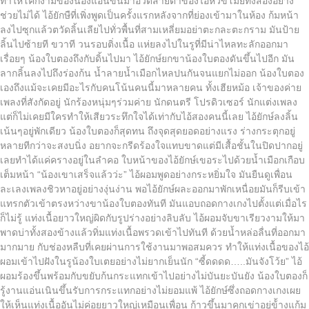
ทำให้โคกงามของน้องแอ่นขึ้นมาอวดสายตาของไอ้หัวขโมยทั้งสองอย่าง
ช่วยไม่ได้ ไอ้ยักษืที่เพิ่งพูดเป็นครั้งแรกหลังจากที่ย่องเข้ามาในห้อง ก้มหน้า
ลงไปซุกแล้วตวัดลิ้นเลียไปทั่วพื้นที่สามเหลี่ยมอย่าตะกละตะกราม มันป้าย
ลิ้นไปซ้ายที ขวาที วนรอบติ่งเนื้อ แห่ยลงไปในรูที่มีน่าไหลทะลักออกมา
เรื่อยๆ น้องใบตองถึงกับดิ้นไปมา ไอ้ยักษ์ยกขาน้องใบตองดันขึ้นไปอีก มัน
ลากลิ้นลงไปถึงร่องก้น น้ำลายน้ำเมือกไหลปนกันจนแยกไม่ออก น้องใบตอง
เองถึงแม้จะเคยมีอะไรกับคนโน้นคนนี้มาหลายคน ทั้งเฮียหม้อ เจ้าของค่าย
เพลงที่สังกัดอยู่ นักร้องหนุ่มๆร่วมค่าย นักดนตรี โปรดิวเซอร์ นักแต่งเพลง
แต่ก็ไม่เคยมีใครทำให้เสียวระทึกใจได้เท่ากับไอ้สองคนนี้เลย ไอ้ยักษ์ลงลิ้น
เน้นๆอยู่พักเดียว น้องใบตองก็สุดทน ถึงจุดสุดยอดอย่างแรง ร่างกระตุกอยู่
หลายทีกว่าจะสงบนิ่ง อยากจะกรีดร้องใจแทบขาดแต่มีเสื้อชั้นในปิดปากอยู่
เลยทำได้แค่ครางอยู่ในลำคอ ใบหน้าของไอ้ยักษ์เขอระไปด้วยน้ำเมือกเกือบ
เต็มหน้า “น้องเขาเสร็จแล้วว่ะ” ไอ้ผอมพูดอย่างกระหยิ่มใจ มันยืนดูเพื่อน
ละเลงเพลงชิวหาอยู่อย่างงุ่นง่าน พอไอ้ยักษ์ผละออกมาพักเหนื่อยมันก็รีบเข้า
แทรกตัวเข้าตรงหว่างขาน้องใบตองทันที มันแอบถอดกางเกงไปตั้งแต่เมื่อไร
ก็ไม่รู้ แท่งเนื้อยาวใหญ่ผิดกับรูปร่างอย่างลิบลับ ไอ้ผอมจับขาเรียวงามให้มา
พาดบ่าทั้งสองข้างแล้วทิ่มแท่งเนื้อพรวดเข้าไปทันที ด้วยน้ำหล่อลื่นที่ออกมา
มากมาย กับช่องหลืบที่เคยผ่านการใช้งานมาพอสมควร ทำให้แท่งเนื้อของไอ้
ผอมเข้าไปฝังในรูน้องใบเตยอย่างไม่ยากเย็นนัก “ซี้ดดดด…..มันจังโว้ย” ไอ้
ผอมร้องขึ้นพร้อมกับขยับก้นกระแทกเข้าไปอย่างไม่บันยะบันยัง น้องใบตองก็
รู้งานแอ่นเนินขึ้นรับการกระแทกอย่างไม่ยอมแพ้ ไอ้ยักษ์ซึ่งถอดกางเกงเผย
ให้เห็นแท่งเนื้ออันไม่ค่อยยาวใหญ่เหมือนเพื่อน ก้าวขึ้นมาคุกเข่าอยู่ข้้างแก้ม