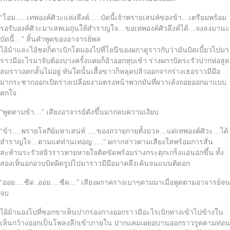
“โอม…..เทพองค์ศิวะแห่งลึงค์…..บัดนี้เจ้าพรายเสน่ห์ของข้า…เตรียมพร้อม
รอรับองค์ศิวะมาเสพเมถุนให้สำราญใจ…ขอเทพองค์ศิวลึงค์ได้…จงลงมานะ
บัดนี้…” สิ้นคำพูดของอาจารย์พล
ไอ้ม้าและไอ้ชดก็ตาเบิกโตมองไปที่โยนีของผกาดูราวกับว่ามันบิดเบี้ยวไปมา
ราวมีอะไรมาจับต้องบางครั้งแคมก็อ้าออกหุบเข้า ร่างผกาบิดระรัวปากห่อสูด
ลมราวอดกลั้นไม่อยู่ ทันใดนั้นเสื้อขาวก็หลุดปลิวออกจากร่างเธอราวมีมือ
มากระชากออกเปิดร่างเปลือยงามตรงหน้าพวกมันที่ผวาเด้งถอยออกมาแบบ
ตกใจ
“พูดตามข้า…” เสียงอาจารย์ดังขึ้นมากลบความเงียบ
“ข้า….พรายโลกีย์มหาเสน่ห์…..ของถวายกายทั้งมวล…แด่เทพองค์ศิวะ…ได้
สำราญใจ…ตามแต่ท่านเทอญ…..” ผกากล่าวตามเสียงใสพร้อมการสั่น
สะท้านระรัวสยิวราวหายหายใจติดขัดพร้อมร่างกระตุกเกร็งแอ่นอกขึ้น ทั้ง
สองเห็นอกอวบบิดผิดรูปไปมาราวมีมือมาคลึงเค้นจนแบนติดอก
“ออย….ซีด..ออย….ซีด…” เสียงผกาครางเบาๆตามมาเมื่อพูดตามอาจารย์จน
จบ
ไอ้ม้ามองไปที่ซอกขาเห็นปากร่องกางออกราวมีอะไรเบิกทางเข้าไปข้างใน
เห็นกว้างออกเป็นโพลงลึกเข้าภายใน ปากแคมเผยอบานออกราวรูดตามท่อน