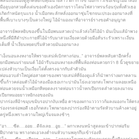
พลนั่งนิ่งมองดูลูกศิษย์กับคุณนายสาว ผกากางขาออกราวเชื้อเชิญไอ้ม้าสอง
มือลูบอกสวยตั้งเด่นของตัวเองบิดกายราวโดนไฟสวาทรนร้อนรุ่มทั้งตัวเธอ
เกิดกำหนัดรุนแรง น้ำเมือกทะลักหลั่งออกมาชุ่มโชกจนเปรอะออกมาลงที่
พื้นที่เบาะบางๆเป็นดวงใหญ่ ไอ้ม้ามองมาที่อาจารย์รางขอคำอนุญาต
อาจารย์พลหยิบของขึ้นในมือพนมสวดเป่าแล้วส่งให้ไอ้ม้า มันเป็นแส้ม้าพวง
หนึ่งที่มีสีดำประกายที่ไอ้ม้ารับมาสวมเงี่ยงควยด้วยมือสั่นระรัวเพราะเงี่ยน
เต็มที่ น้ำเงี่ยนหยดปริ่มหัวควยมันออกมาลง
“เอ็งนอนลงหงายให้พรายเสน่ห์เบิกทางก่อน..” อาจารย์พลหลับตาอีกครั้ง
ยกมือพนมร่ายมนต์ ไอ้ม้ารีบนอนหงายลงที่พื้นห้องท่อนควยกว่า 8 นิ้วดูขยาย
เปล่งหัวบานเป็นเงี่ยงโด่ตั้งตรงฉากกับลำตัวมัน
ท่อนอวบลำใหญ่ต่อสายตาของพรายเสน่ห์ที่จ้องดูแล้วก็นำพาร่างผกาคลาน
ขึ้นก้าวคล่อมตัวไอ้ม้าสองมือเธอเกาะบ่ามันโย่งเอวยกสะโพกงามลอยเหนือ
ท่อนควยจนน้ำเหมือกหีหยดลงราดท่อนราวน้ำหกเปียกรดลำควยลงมาจน
เปียกหมอยยาวหยิกงอของมัน
ปากร่องหีอ้าขมุบขมิบรอปากงับเหยื่อ ตาของผกาแวววาวก้มลงมองกะให้ตรง
ร่องจรดจ่อพอดี เธอก็กดสะโพกผายลงปากร่องหีอ้าตามรัดหัวบานค้างคาอยู่
ครู่หนึ่งเพราะความใหญ่เริ่มจมลงช้าๆ
“อา…..ซีด….ออย…ดีจังเลย…อูย…” ผกาเหงนหน้าสูดลมเข้าปากห่อริม
ฝีปากตาม พรางกดเอวลงต่ำจนหัวบานพลุกกึบเข้าร่องหี
“โอ……ซีด….เสียวๆ…ออย….” ผกาตาโตเพราะหัวบานครูดเนื้อหีลากร่องห