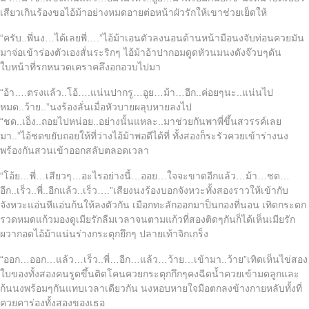
เสียวเกินร้องขอไอ้ม้าอย่างหมดอายต่อหน้าผัวรักให้เขาช่วยเย็ดให้
“ครับ..พี่นง…ได้เลยพี่….”ไอ้ม้าเอนตัวลงนอนด้านหน้ามือนงจับท่อนควยมัน
มาจ่อเข้าร่องตัวเองสั่นระริกๆ ไอ้ม้าอ้าปากอมดูดหัวนมนงดังจ๊วบๆดัน
ใบหน้าที่รกหนวดเคราคลึงอกอวบไปมา
“อ้า….ตรงแล้ว..โอ้….แน่นปากรู…อูย…ม้า…อีก..ค่อยๆนะ..แน่นไป
หมด..ว้าย..”นงร้องลั่นเมื่อหัวบายผลุบหายลงไป
“ชด..เอ็ง..ถอยไปหน่อย..อย่างนั้นแหละ..มาช่วยกันพาพี่ขึ้นสวรรค์เลย
มา..”ไอ้ชดขยับถอยให้ที่ว่างไอ้ม้าพอดีได้ที่ ทั้งสองก็ระรัวควยเข้าร่างนง
พร้องกันสวนเข้าออกสลับตลอดเวลา
“โอ้ย…พี่…เสียวๆ…อะไรอย่างนี้…ออย…ใจจะขาดอีกแล้ว…ม้า…ชด…
อีก..เร็ว..พี่..อีกแล้ว..เร็ว….”เสียงนงร้องบอกจังหวะทั้งสองราวให้เข้ากับ
จังหวะแอ่นหีแอ่นก้นให้ลงตัวกัน เมือกทะลักออกมาป็นกองที่นอน เทิดกระดก
รวดหมดแก้วมองดูเมียรักลืมเวลาจนตามแก้วที่สองติดๆกันก็ได้เห็นเมียรัก
ผวากอดไอ้ม้าแน่นร่างกระตุกยึกๆ ปลายเท้าจิกเกร็ง
“ออก…ออก…แล้ว…เร็ว..พี่…อีก…แล้ว…ว้าย…เข้ามา..ว้าย”เทิดเห็นไข่สอง
ใบของทั้งสองคนรูดขึ้นติดโคนควยกระตุกกึกๆคงฉีดน้ำควยเข้ามดลูกและ
ก้นนงพร้อมๆกันแทบเวลาเดียวกัน นงหอบหายใจมือตกลงข้างกายหลับทั้งที่
ควยคาร่องทั้งสองของเธอ