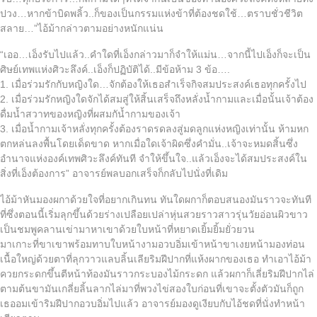
ปวง…หากข้าบิดพลิ้ว..ก็ของเป็นกรรมแห่งข้าที่ต้องชดใช้…ตราบชั่วชีวิต
สลาย…”ไอ้ม้ากล่าวตามอย่างหนักแน่น
“เออ…เอ็งรับไปแล้ว..คำใดที่เอ็งกล่าวมาก็จำให้แม่น…จากนี้ไปเอ็งก็จะเป็น
ศิษย์เทพแห่งศิวะลึงค์..เอ็งก็ปฏิบัติได้..มีข้อห้าม 3 ข้อ….
1. เมื่อร่วมรักกับหญิงใด…จักต้องให้เธอสำเร็จกิจสมประสงค์เธอทุกครั้งไป
2. เมื่อร่วมรักหญิงใดจักได้สมสู่ให้สิ้นเสร็จถึงหลั่งน้ำกามและเมื่อนั้นเจ้าต้อง
ดื่มน้ำสวาทของหญิงที่ผสมกัน้ำกามของเจ้า
3. เมื่อน้ำกามเจ้าหลั่งทุกครั้งต้องราดรดลงสู่มดลูกแห่งหญิงเท่านั้น ห้ามหก
ตกหล่นลงพื้นโดยเด็ดขาด หากเมื่อใดเจ้าผิดซึ่งคำมั่น..เจ้าจะหมดสิ้นซึ่ง
อำนาจแห่งองค์เทพศิวะลึงค์ทันที จำให้ขึ้นใจ..แล้วเอ็งจะได้สมประสงค์ใน
สิ่งที่เอ็งต้องการ” อาจารย์พลบอกเสร็จก็กลับไปนั่งที่เดิม
ไอ้ม้าหันมองผกาด้วยใจที่อยากเกินทน ทันใดผกาก็ตอบสนองมันราวจะทันที
ที่ซึ่งตอนนี้เริ่มลุกขึ้นด้วยร่างเปลือยเปล่าหุ่นสวยราวสาวรุ่นวัยอ่อนผิวขาว
เป็นชมพูคลานเข่ามาหาเขาด้วยใบหน้าที่หยาดเยิ้มยิ้มยั่วยวน
มาเกาะที่ขาเขาพร้อมทาบใบหน้างามอวบอิ่มเข้าหน้าขาเงยหน้ามองท่อน
เนื้อใหญ่ด้วยตาที่ลุกวาวแลบลิ้นเลียริมฝีปากที่แห้งผากของเธอ ทำเอาไอ้ม้า
ควยกระดกขึ้นตีหน้าท้องมันราวกระบองไม้กระดก แล้วผกาก็เลี่ยริมฝีปากไล่
ตามต้นขามันเกลี่ยลิ้นลากไล่มาที่พวงไข่สองใบก่อนที่เขาจะตั้งตัวมันก็ถูก
เธออมเข้าริมฝีปากอวบอิ่มไปแล้ว อาจารย์มองดูเงียบกับไอ้ชดที่นั่งทำหน้า