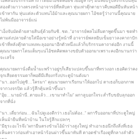
ไอ้พลนั่งบริกรรมคาถาโดยมีไอ้ชดคอยช่วยอยู่ห่างๆ มันหยิบรูปลงรักเป็นหุ่น
สองตัวมาวางตรงหน้าอาจารย์ที่หลับตา หุ่นเท่าตุ๊กตายาวคืบพอดียืนหันหน้า
เข้าหากัน หุ่นแต่ละตัวแทนไอ้ม้าและคุณนายผกา ไอ้ชดรู้ว่างานนี้คุณนาย
ไม่พ้นมืออาจารย์แน่
“เอ็งจับมัดด้ายสายสินธุ์ด้วยกันซิ..ชด..”อาจารย์พลไม่ลืมตาพูดขึ้นมา ชดทำ
ตามส่งปลายด้ายใส่มือเขาอย่างรู้หน้าที่ อาจารย์พลหยิบเข็มยาวลงคาถาปัก
เข้าที่หลังตุ๊กตาแทงทะลุออกมาอีกตัวหนึ่งแล้วก็บริกรรมคาถาต่ออีก งานนี้
คุณนายผกาโดนเต็มๆแน่ไอ้ชดคิดพลางขยับตัวออกมาเพราะคงอีกนานกว่า
จะเสร็จ
คุณนายผกานั่งดื่มน้ำมะพร้าวอยู่ๆก็เสียวแปลบขึ้นมาที่ทรวงอก เธอคิดว่าคง
จุกเสียดธรรมดาก็พอดีมีเสียงกริ่งประตูบ้านดังมา
“นา..ออกไปดูซิ…ใครมา” คุณนายผกาเรียกนาให้ออกไป ตาเธอก็บอกภาพ
จากวงจรปิด แล้วรู้สึกคุ้นหน้าขึ้นมา
“อุ้ย…นายม้านี่..ตายแล้ว…เขามาทำไม” ผกาลูบอกใจระส่ำรีบขยับลุกออก
จากที่นั่ง
“นา..เดี่ยวก่อน…ฉันไปดูเองดีกว่า.เธอไม่ต้อง..” ผการีบออกมาที่ประตูใหญ่
เห็นม้ายืนที่หน้าบ้าน ในใจรู้สึกแปลกๆ
“มีธุระอะไรจ๊ะ”ผกายืนตรงข้ามไอ้ม้าร่างสูงใหญ่ ทำเอาเธอนึกถึงสิ่งที่เธอ
เห็นคราวก่อนทำเอาหน้าร้อนผ่าวขึ้นมาทันที ตาอดชำเรืองดูที่กลางลำตัว
เขา