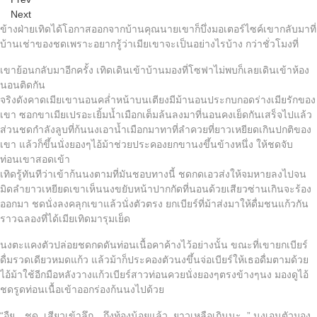
Next
ข้างฝ่ายเทิดได้โอกาสออกจากบ้านคุณนายเขาก็บึ่งมอเตอร์ไซค์เขากลับมาที่
บ้านเช่าของชดเพราะอยากรู้ว่าเมียเขาจะเป็นอย่างไรบ้าง กว่าชั่วโมงที่
เขาย้อนกลับมาอีกครั้ง เทิดเดินเข้าบ้านมองที่โซฟาไม่พบก็เลยเดินเข้าห้อง
นอนติดกัน
จริงดังคาดเมียเขานอนคล่ำหน้าบนเตียงมีม้านอนประกบกอดร่างเมียรักของ
เขา ซอกขาเมียเปรอะเยิ้มน้ำเมือกเต็มล้นลงมาที่นอนคงเย็ดกันเสร็จไปแล้ว
ส่วนชดกำลังลูบที่ก้นนงเอาน้ำเมือกมาทาที่ลำควยที่ยาวเหยียดเกินปกติของ
เขา แล้วก็ขึ้นนั่งยองๆไอ้ม้าช่วยประคองยกขานงขึ้นข้างหนึ่ง ให้ชดจับ
ท่อนเขาสอดเข้า
เทิดรู้ทันทีว่าเข้าก้นนงตามที่มันชอบทางนี้ ชดกดเอวส่งให้จมหายลงไปจน
มิดลำยาวเหยียดเขาเห็นนงขยับหน้าปากกัดที่นอนด้วยเสียวซ่านเกินจะร้อง
ออกมา ชดนั่งลงคลุกเขาแล้วนั่งตัวตรง ยกเบียร์ที่ม้าส่งมาให้ดื่มชนแก้วกัน
ราวฉลองที่ได้เมียเทิดมารุมเย็ด
นงตะแคงตัวปล่อยชดกดดันท่อนเนื้อคาค้างไว้อย่างนั้น ขณะที่เขายกเบียร์
ดื่มรวดเดียวหมดแก้ว แล้วม้าก็ประคองตัวนงขึ้นจ่อเบียร์ให้เธอดื่มตามด้วย
ไอ้ม้าใช้อีกมือหลังวางแก้วเบียร์สาวท่อนควยนั่งยองๆตรงข้างๆนง มองดูไอ้
ชดรูดท่อนเนื้อเข้าออกร่องก้นนงไปด้วย
“อืย…ชด..เสียวเข้าลึก…ถึงท้องน้อยแล้ว..ยาวเหลือเกินนะ..” นงเอนตัวมอง