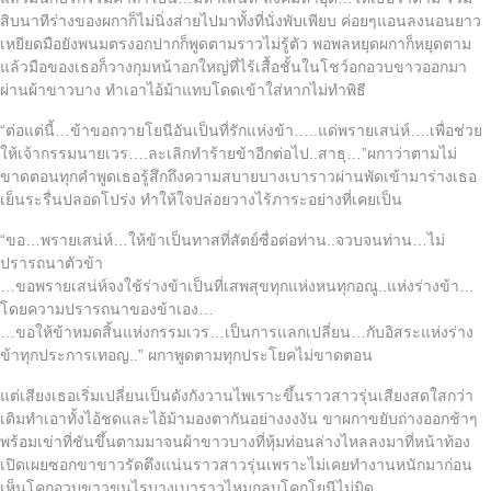
สิบนาทีร่างของผกาก็ไม่นิ่งส่ายไปมาทั้งที่นั่งพับเพียบ ค่อยๆแอนลงนอนยาว
เหยียดมือยังพนมตรงอกปากก็พูดตามราวไม่รู้ตัว พอพลหยุดผกาก็หยุดตาม
แล้วมือของเธอก็วางกุมหน้าอกใหญ่ที่ไร้เสื้อชั้นในโชว์อกอวบขาวออกมา
ผ่านผ้าขาวบาง ทำเอาไอ้ม้าแทบโดดเข้าใส่หากไม่ทำพิธี
“ต่อแต่นี้…ข้าขอถวายโยนีอันเป็นที่รักแห่งข้า…..แด่พรายเสน่ห์….เพื่อช่วย
ให้เจ้ากรรมนายเวร….ละเลิกทำร้ายข้าอีกต่อไป..สาธุ…”ผกาว่าตามไม่
ขาดตอนทุกคำพูดเธอรู้สึกถึงความสบายบางเบาราวผ่านพัดเข้ามาร่างเธอ
เย็นระรื่นปลอดโปร่ง ทำให้ใจปล่อยวางไร้ภาระอย่างที่เคยเป็น
“ขอ…พรายเสน่ห์…ให้ข้าเป็นทาสที่สัตย์ซื่อต่อท่าน..จวบจนท่าน…ไม่
ปรารถนาตัวข้า
…ขอพรายเสน่ห์จงใช้ร่างข้าเป็นที่เสพสุขทุกแห่งหนทุกอณู..แห่งร่างข้า…
โดยความปรารถนาของข้าเอง…
…ขอให้ข้าหมดสิ้นแห่งกรรมเวร…เป็นการแลกเปลี่ยน…กับอิสระแห่งร่าง
ข้าทุกประการเทอญ..” ผกาพูดตามทุกประโยคไม่ขาดตอน
แต่เสียงเธอเริ่มเปลี่ยนเป็นดังกังวานไพเราะขึ้นราวสาวรุ่นเสียงสดใสกว่า
เดิมทำเอาทั้งไอ้ชดและไอ้ม้ามองตากันอย่างงงงัน ขาผกาขยับถ่างออกช้าๆ
พร้อมเข่าที่ชันขึ้นตามมาจนผ้าขาวบางที่หุ้มท่อนล่างไหลลงมาที่หน้าท้อง
เปิดเผยซอกขาขาวรัดตึงแน่นราวสาวรุ่นเพราะไม่เคยทำงานหนักมาก่อน
เห็นโคกอวบขาวขนไรบางเบาราวไหมกลบโคกโยนีไม่มิด