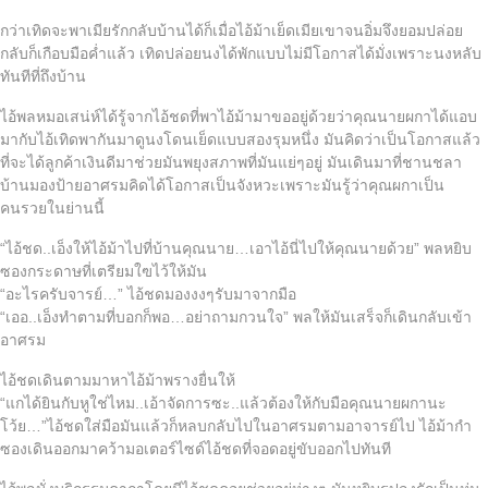
กว่าเทิดจะพาเมียรักกลับบ้านได้ก็เมื่อไอ้ม้าเย็ดเมียเขาจนอิ่มจึงยอมปล่อย
กลับก็เกือบมือค่ำแล้ว เทิดปล่อยนงได้พักแบบไม่มีโอกาสได้มั่งเพราะนงหลับ
ทันทีที่ถึงบ้าน
ไอ้พลหมอเสน่ห์ได้รู้จากไอ้ชดที่พาไอ้ม้ามาขออยู่ด้วยว่าคุณนายผกาได้แอบ
มากับไอ้เทิดพากันมาดูนงโดนเย็ดแบบสองรุมหนึ่ง มันคิดว่าเป็นโอกาสแล้ว
ที่จะได้ลูกค้าเงินดีมาช่วยมันพยุงสภาพที่มันแย่ๆอยู่ มันเดินมาที่ชานชลา
บ้านมองป้ายอาศรมคิดได้โอกาสเป็นจังหวะเพราะมันรู้ว่าคุณผกาเป็น
คนรวยในย่านนี้
“ไอ้ชด..เอ็งให้ไอ้ม้าไปที่บ้านคุณนาย…เอาไอ้นี่ไปให้คุณนายด้วย” พลหยิบ
ซองกระดาษที่เตรียมใฃไว้ให้มัน
“อะไรครับจารย์…” ไอ้ชดมองงงๆรับมาจากมือ
“เออ..เอ็งทำตามที่บอกก็พอ…อย่าถามกวนใจ” พลให้มันเสร็จก็เดินกลับเข้า
อาศรม
ไอ้ชดเดินตามมาหาไอ้ม้าพรางยื่นให้
“แกได้ยินกับหูใช่ไหม..เอ้าจัดการซะ..แล้วต้องให้กับมือคุณนายผกานะ
โว้ย…”ไอ้ชดใส่มือมันแล้วก็หลบกลับไปในอาศรมตามอาจารย์ไป ไอ้ม้ากำ
ซองเดินออกมาคว้ามอเตอร์ไซด์ไอ้ชดที่จอดอยู่ขับออกไปทันที