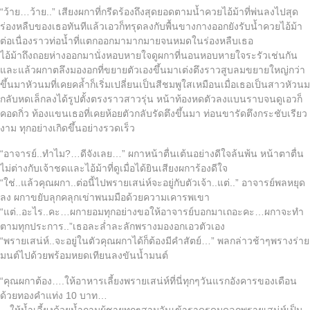
“ว้าย…ว้าย..” เสียงผกาที่กรีดร้องถึงสุดยอดตามน้ำควยไอ้ม้าที่พ่นลงไปสุด
ร่องหลืบของเธอทันทีแล้วเอวก็ทรุดลงกับพื้นขางกางออกยังรับน้ำควยไอ้ม้า
ต่อเนื่องราวท่อน้ำที่แตกออกมามากมายจนหมดในร่องหลืบเธอ
ไอ้ม้าถึงถอยห่างออกมานั่งหอบหายใจดูผกาที่นอนหอบหายใจระรัวเช่นกัน
และแล้วผกาตลึงมองอกที่ขยายตัวเองขึ้นมาเต่งตึงราวสูบลมขยายใหญ่กว่า
ขึ้นมาหัวนมที่เคยคล้ำก็เริ่มเปลี่ยนเป็นสีชมพูใสเหมือนเมื่อเธอเป็นสาวหัวนม
กลับหดเล็กลงได้รูปตั้งตรงราวสาวรุ่น หน้าท้องหดตัวลงแบนราบจนดูเอวก็
คอดกิ่ว ท้องแขนเธอที่เคยห้อยตัวกลับรัดตึงขึ้นมา ท่อนขารัดตึงกระชับเรียว
งาม ทุกอย่างเกิดขึ้นอย่างรวดเร็ว
“อาจารย์..ทำไม?…ดีจังเลย…” ผกาหน้าตื่นเต้นอย่างดีใจล้นพ้น หน้าตาตื่น
ไม่ต่างกับเจ้าชดและไอ้ม้าที่ดูเมื่อได้ยินเสียงผการ้องดีใจ
“ใช่..แล้วคุณผกา..ต่อนี้ไปพรายเสน่ห์จะอยู่กับตัวเจ้า..แต่..” อาจารย์พลหยุด
ลง ผกาขยับลุกคลุกเข่าพนมมือด้วยความเคารพเขา
“แต่..อะไร..คะ…ผกายอมทุกอย่างขอให้อาจารย์บอกมาเถอะคะ…ผกาจะทำ
ตามทุกประการ..”เธอละล่ำละลักพรางมองอกเอวตัวเอง
“พรายเสน่ห์..จะอยู่ในตัวคุณผกาได้ก็ต้องมีคำสัตย์…” พลกล่าวช้าๆพรางร่าย
มนต์ไปด้วยพร้อมหยดเทียนลงขันน้ำมนต์
“คุณผกาต้อง….ให้อาหารเลี้ยงพรายเสน่ห์ที่นี่ทุกๆวันแรกอังคารของเดือน
ด้วยทองคำแท่ง 10 บาท…
…ให้น้ำเลี้ยงด้วยน้ำกามผู้ชายทุกๆสามวันเข้าราดรดมดลูกพรายเสน่ห์เป็น