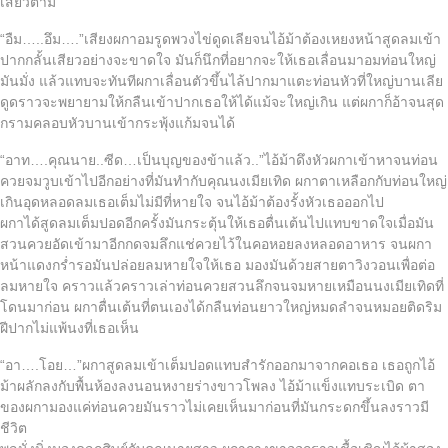
เสียวตาม
“อืม…..อึม….”เสียงผกาอมรูดพวงไข่ดูดเลียจนไอ้ม้าต้องเหยงหน้าสูดลมเข้า
ปากกลั้นเสียวอย่างจะขาดใจ มันก็นึกที่อยากจะให้เธอเลื่อนมาอมท่อนใหญ่
มันมั่ง แล้วแทบจะทันทีผกาเลื่อนตัวขึ้นไล้ปากมาแตะท่อนหัวที่ใหญ่บานเลีย
ดูดราวจะพยายามให้กลืนเข้าปากเธอให้ได้แม้จะใหญ่เกิน แต่ผกาก็อ้าจนสุด
กรามคลอบหัวบานเข้ากระพุ้งแก้มจนได้
“อาท….คุณนาย..ซีด…เป็นบุญของข้าแล้ว..”ไอ้ม้าดึงหัวผกาเข้าหาจนท่อน
ควยจมวูบเข้าไปอีกอย่างที่มันทำกับคุณนงเมียเทิด ผกาตาเหลือกกับท่อนใหญ่
เกินอุดหลอดลมเธอเต็มไม่มีที่หายใจ จนไอ้ม้าต้องรั้งหัวเธอออกไป
ผกาได้สูดลมเต็มปอดอีกครั้งมันกระตุ้นให้เธอตื่นเต้นไปแทบขาดใจเมื่อมัน
สวนควยอัดเข้ามาอีกกดจมลึกแช่ควยไว้ในคอหอยลงหลอดอาหาร จนผกา
หน้าแดงกร่ำรอมันปล่อยลมหายใจให้เธอ มองมันด้วยสายตาวิงวอนเพื่อต่อ
ลมหายใจ คราวแล้วคราวเล่าท่อนควยสวนลึกจนจมหายเหมือนนงเมียเทิดที่
โดนมาก่อน ผกาตื่นเต้นที่ตนเองได้กลืนท่อนยาวใหญ่หมดลำจนหมอยติดริม
ฝีปากไม่แพ้นงที่เธอเห็น
“อา….โอย…”ผกาสูดลมเข้าเต็มปอดแทบสำรักออกมาจากคอเธอ เธอถูกไอ้
ม้าผลักลงกับพื้นห้องลงนอนหงายร่างขาวโพลง ไอ้ม้าแข็งแทบระเบิด ตา
ของผกามองแค่ท่อนควยมันราวไม่เคยเห็นมาก่อนที่มันกระดกขึ้นลงราวมี
ชีวิต