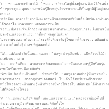
“เออ..พาคุณนายเข้ามาได้…” พลอาจารย์ร่างใหญ่นั่งอยู่กลางห้องมีไอ้ชดนั่ง
ข้างๆคอยดูแล คุณนายผกาเห็นรู้สึกอบอุ่นใจราวเจอคนที่เป็นญาติผู้ใหญ่ของ
เธอเอง
“สวัสดีคะ..อาจารย์” ผกานั่งลงตรงหน้าเผยอกอวบที่เป็นเสื้อเปิดร่องอกทำเอา
ไอ้ชดตาโต น้ำลายแทบหยดกับภาพที่เห็น
“เรานะมีเคราะห์ที่เจ้ากรรมนายเวรเขามาทวง…ท้องคุณนายจะเจ็บปวดเป็น
ประจำ..แล้วจะรุนแรงมากขึ้นๆ” พลพูดไม่ลืมตา
“อาจารย์ช่วยผกาด้วยนะ…” เธอดีใจที่เขารับรู้ใจอยากให้เขาช่วยเหลืออย่าง
ง่ายดายโดยไม่รู้สาเหตุที่พูดออกไป
“ได้…แต่ต้องทำวันนี้เลย…คุณผกา..” พลพูดช้าๆเสียงกังวานมีพลังจนไอ้ม้า
เองยังขนลุกตาม
“คะ….ผกายินดีคะ…ตามอาจารย์บอกนะคะ” ผกาหันมองรอบๆรู้สึกร้อนรุ่ม
ภายในขึ้นมาจนต้องขยับตัว
“ร้อนนัก..ก็เปลี่ยนผ้าเลยซิ….ข้าจะทำให้…” พลพูดตามอย่างรู้ทันเพราะมัน
บริกรรมคาถา…เผาธาตุกำหนัดอิศสตรี…ไปแล้ว ไอ้ชดรีบวางผ้าขาวพับ
หนึ่งให้เธอตรงหน้าอย่างรู้หน้าที่พรางชี้ทางให้เธอไปเปลี่ยนชุด ไอ้ม้านำทาง
ไปที่ห้องเล็กๆให้เธอ
“ดีมาก…คุณผกา..นั่งที่เดิมนี้แหละ..แล้วว่าตามนะ..” พลอาจารย์มองไปที่
ร่างอวบขาวดูมีราศีของคนรวยสมที่มันตั้งใจ
แล้วมันก็บริกรรมคาถาโยนี…มหาเสน่ห์-ลึงค์มหาอุด…ให้เธอว่าตาม ร่วม