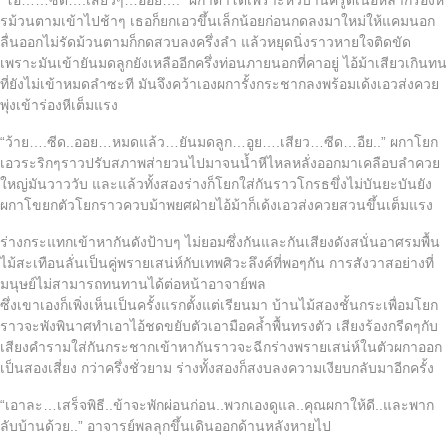
รม้วนตามเข้าไปช้าๆ เธอก็ยกเอวขึ้นเล็กน้อยก่อนกดลงมาใหม่ให้แคมนอก
ลื่นออกไม่รัดม้วนตามก็กดสวบลงครึ่งลำ แล้วหยุดนิ่งราวหายใจติดขัด
เพราะมันเข้ายันมดลูกยังเหลืออีกครึ่งท่อนภายนอกที่คาอยู่ ไอ้ม้าเสียวเกินทน
ที่ยังไม่เข้าหมดลำซะที มันจึงคว้าเองผการั้งกระชากลงพร้อมเด้งเอวส่งควย
พุ่งเข้าร่องหีเต็มแรง
“ว้าย….ซีด..ออย…หมดแล้ว…ยันมดลูก…อูย….เสียว…ซีด…อืย..” ผกาโยก
เอวระริกๆราวปรับสภาพส่ายวนไปมาจนน้ำหีไหลหลั่งออกมาเคลือบลำควย
ใหญ่มันวาววับ และแล้วทั้งสองร่างก็โยกใส่กันราวโกรธขึ่งไม่บันยะบันยัง
ผกาโขยกตัวโยกราวควบม้าพยศฝ่ายไอ้ม้าก็เด้งเอวส่งควยสวนขึ้นเต็มแรง
ร่างกระแทกเข้าหากันดังป้าบๆ ไม่ยอมซึ่งกันและกันเสียงดังสนั่นอาศรมพื้น
ไม้สะเทือนลั่นเป็นคู่พรายเสน่ห์กับเทพศิวะลึงค์ที่พอๆกัน การสังวาสอย่างที่
มนุษย์ไม่สามารถทนทานได้ต่อหน้าอาจาย์พล
ซึ่งเขาเองก็เพิ่งเห็นเป็นครั้งแรกตั้งแต่เรียนมา บ้านไม้สองชั้นกระเพื่อมโยก
ราวจะพังพินาศทำเอาไอ้ชดขยับตัวเอามือคล้ำพื้นทรงตัว เสียงร้องกรีดๆกับ
เสียงคำรามใส่กันกระชากเข้าหากันราวจะฉีกร่างพรายเสน่ห์ในตัวผกาออก
เป็นสองเสี่ยง กว่าครึ่งชั่วยาม ร่างทั้งสองก็สงบลงความเงียบกลับมาอีกครั้ง
“เอาละ…เสร็จพิธี..ข้าจะพักผ่อนก่อน..พวกเองดูแล..คุณผกาให้ดี..และพาก
ลับบ้านด้วย..” อาจารย์พลลุกขึ้นเดินออกด้านหลังหายไป