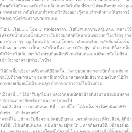
ยื่นตลับให้มันพรางหันหยิบเหล็กสักมาถือในมือ ที่ข้างๆไอ้ชดที่ทาปากร่องคุณ
ผกาตลอดจนเหนือโหนกต่ำจากหน้าท้องอย่างรู้งานแล้วหลีกทางให้อาจารย์
พลลงมานั่งที่ระหว่างขาผกาแทน
“โอม….โอม……โอม…” พลท่องคาถา…โยนีเสน่หาชายหลุ่มหลง…พลางใช้
เหล็กสักน้ำมันจุ่มน้ำมันพรายในถ้วยมาสักที่โหนกเนินของผกาไปเรื่อยๆ ร่าง
ผกาบิดเร่าๆรางถูกไฟลนไปด้วย แต่โคกเธอกลับแอ่นรับการสักที่มองไม่เห็น
หมึกออกมาเพราะเป็นการสักในเนื้อ อาจารย์สักอยู่ราวสิบกว่านาทีก็ส่งเหล็ก
สักให้ชดไปเก็บ เขาก็เริ่มทาบมือคลึงบริเวณที่สักท่องมนต์ที่พวกมันไม่มีวัน
เข้าใจว่าอาจารย์ทำอะไรบ้าง
“ไอ้ม้าเดี๋ยวเอ็งมาเตรียมลงพิธีอีกครั้ง…”พลขยับลุกพรางสะบัดน้ำมนต์จาก
ขันไปที่ร่างผกาเบาๆ จนผกาลืมตาขึ้นมาสายตาเยิ้มยั่วยวนมองไปหาไอ้ม้า
ตาหยาดเยิ้มจนไอ้ม้าแทบลุกเข้าหาหากอาจารย์ไม่ห้ามก่อน
“เอ็งมานี่…” ไอ้ม้ารีบลุกไปหา พลเอาตลับเปิดยาป้ายที่หัวบานของมันพลาง
บริกรรมคาถาอีกครั้งเป่าลมจากปากลงไป
“องค์ศิวลึงค์…จงมาสถิตนะ..ที่นี้….จากนี้ไป..ไอ้ม้าเอ็งอย่าได้ทำผิดคำที่รับ
กับข้า…เอ้าว่าตามข้า”
“จากนี้ไป…ข้าจะรับซึ่งความสัตย์ปฏิญาณ…ตามคำแห่งองค์ศิวะลึงค์..ผู้ที่ข้า
รับใช้…ไม่เปลี่ยนแปลง…แม้นข้าจะอยู่หนใด…หากต้องรับใช้…ข้าขอน้อม
รับ…ทุกประการ…กลกามใดๆที่ได้จากนี้เป็นของท่านองศิวะลึงค์ทั้งหลายทั้ง