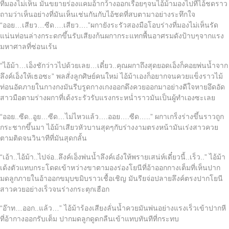
ที่มองไม่เห็น มันขยายร่องแคมอ้ากว้างออกเรื่อยๆจนไอ้ม้ามองไปที่ไอ้ชดราว
ถามว่าเห็นอย่างที่มันเห็นเช่นกันกับไอ้ชดที่สบตามาอย่างระทึกใจ
“ออย…เสียว…ซีด….เสียว….”ผกายังระรัวสองมือโอบร่างที่มองไม่เห็นรัด
แน่นท่อนล่างกระดกขึ้นรับเสียงก้นผกากระแทกพื้นอาศรมดังป้าบๆจากแรง
มหาศาลที่ซ่อนเร้น
“ไอ้ม้า…เอ็งชักว่าวไปด้วยเลย…เดี๋ยว..คุณผกาถึงสุดยอดเอ็งก็คอยพ่นน้ำจาก
ลึงค์เอ็งให้เธอซะ” พลสั่งลูกศิษย์คนใหม่ ไอ้ม้าเองก็อยากจนควยแข็งราวไม้
ท่อนอัดภายในกางกงมันรีบรูดกางเกงออกดึงควยออกมาอย่างดีใจหายอึดอัด
สาวมือตามร่างผกาที่เด้งระรัวรับแรงกระหน่ำราวมันเป็นผู้ทำเองซะเลย
“ออย..ซีด..อูย…ซีด…ไม่ไหวแล้ว….ออย….ซีด…..” ผกาเกร็งร่างขึ้นราวถูก
กระชากขึ้นมา ไอ้ม้าเสียวหัวบานสุดๆกับร่างงามตรงหน้ามันเร่งสาวควย
ตามติดจนวินาทีที่มันสุดกลั้น
“เอ้า..ไอ้ม้า..ไปจ่อ..ลึงค์เอ็งพ่นน้ำลึงค์เอ๋งให้พรายเสน่ห์เดี๋ยวนี้..เร็ว..” ไอ้ม้า
เด้งตัวแทบกระโดดเข้าหว่างขาตามองร่องโยนีที่อ้าออกกางเต็มที่เห็นปาก
มดลูกภายในอ้าออกขมุบขมิบราวเชื้อเชิญ มันรียจ่อปลายลึงค์ตรงปากโยนี
สาวควยอย่างเร็วจนร่างกระตุกเฮือก
“อ๊าท…ออก..แล้ว…” ไอ้ม้าร้องเสียงลั่นน้ำควยมันพ่นอย่างแรงเร็วเข้าปากหี
ที่อ้ากางออกรับเต็ม ปากมดลูกดูดกลืนเข้าแทบทันทีที่กระทบ