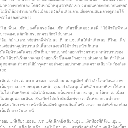
มาหว่างขาตัวเอง โดยจับขาม้าหนุนหัวที่ตักเขา จนท่อนควยตรงปากนงพอดี
ไอ้ม้าก็ต้องทำหน้าเสียวเมื่อนงตวัดลิ้นเลียปลายเงี่ยงควยมันพลางดูท่อนไอ้
ชดในร่องก้นพลาง
“โฮ..พี่นง…ซีด…ลงลิ้นตรงเงี่ยง…ซีด..เสียวขึ้นสมองเลยพี่..” ไอ้ม้าจับหัวนง
ประคองบนตักมันกระดกควยกึกๆใส่ปากนง
“อืม..ก็ม้า..เอามาจ่อปากพี่ทำไมละ..ดี..สม..จะเลียให้นำเล็ดเลย..ดีไหม..นี่ๆ”
นงจ่อปากจุบหัวบานเล่นลิ้นละเลงจนไอ้ม้าส่ายหน้าเกินทน
มันจับหัวนงดันควยเข้าเต็มปากจนปากอ้าออกกว้างตามขนาดหัวบานของ
มัน ไอ้ชดก็เริ่มสาวควยเข้าออกเร็วขึ้นคงสร้างอารมณ์นงตามติด ทำให้นง
ดูดอมท่อนหัวควยไอ้ม้ารูดตามอย่างอร่อยปากทดแทนความเสียวในร่องก้อน
เธอ
เทิดต้องสาวท่อนควยตามอย่างเหลืออดมองดูเมียรักที่กำลังโดนป้อนสวาท
เต็มๆจากสองชายหนุ่มตรงหน้า ดูเธอกำลังสนุกเต็มที่เสียวแบบที่เขาให้เธอ
ไม่ได้ เทิดพยักหน้าเมื่อไอ้ม้ามองมาเห็นเขาเป็นการอนุญาตให้เขาต่อเนื่อง
ไม่สะดุดพลางเดินมารินเบียร์ใส่แก้วดื่มมั่งเพราะคอที่แห้งผากจนน้ำลาย
เหนียวกับภาพตรงหน้าที่เห็นเมียรักถูกคนอื่นเย็ดชัดเจนจากแสงที่เข้ามาห้อง
เต็มที่กลางวันแบบนี้
“ออย….พี่เสียว..ออย….ชด…ดันลึกๆยิ่งเสียว..อูย…..งัดท้องพี่ดีจัง….อูย…
ม้า…มาซิ..แข็งเกินแล้ว…อมไม่ไหว..อูย…มาพร้อมกันอีกซิ”นงหน้าบิดเบี้ยว