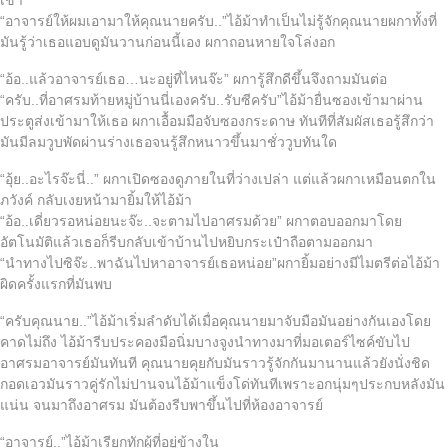
“อาจารย์ให้ผมเอามาให้คุณนายครับ..”ไอ้ม้าทำเป็นไม่รู้จักคุณนายผกาทั้งที่
มันรู้ว่าเธอแอบดูมันวานก่อนนี้เอง ผกาถอนหายใจโล่งอก
“อ้อ..แล้วอาจารย์เธอ…นะอยู่ที่ไหนจ๊ะ” ผการู้สึกดีขึ้นจึงถามมันต่อ
“ครับ..ที่อาศรมท้ายหมู่บ้านนี่เองครับ..รับซีครับ”ไอ้ม้ายื่นซองเข้ามาผ่าน
ประตูส่งเข้ามาให้เธอ ผกาเอื้อมมือจับซองกระดาษ ทันทีที่สัมผัสเธอรู้สึกว่า
มันมีลมวูบพัดผ่านร่างเธอจนรู้สึกหนาวขึ้นมาชั่ววูบทันใด
“อุ้ย..อะไรจ๊ะนี่..” ผกาเปิดซองดูภายในที่ว่างเปล่า แต่แล้วผกาเหมือนตกใน
ภวังค์ กลับเงยหน้ามายิ้มให้ไอ้ม้า
“อ้อ..เดี่ยวรอหน่อยนะจ๊ะ..จะตามไปอาศรมด้วย” ผกาตอบออกมาโดย
อัตโนมัติแล้วเธอก็รีบกลับเข้าบ้านไปหยิบกระเป๋าถือตามออกมา
“นำทางไปซิจ๊ะ..พาฉันไปหาอาจารย์เธอหน่อย”ผกายิ้มอย่างมีไมตรีต่อไอ้ม้า
ผิดครั้งแรกที่มันพบ
“ครับคุณนาย..”ไอ้ม้าเริ่มลำดับได้เมื่อคุณนายมาจับมือมันอย่างกันเองโดย
คาดไม่ถึง ไอ้ม้ารีบประคองมือนิ่มบางจูงนำทางมาที่มอเตอร์ไซค์ขับไป
อาศรมอาจารย์มันทันที คุณนายคุยกับมันราวรู้จักกันมานานแล้วยังนั่งชิด
กอดเอวมันราวคู่รักไม่ปานจนไอ้ม้าแข็งโด่ทันทีเพราะอกนุ่มๆประกบหลังมัน
แน่น จนมาถึงอาศรม มันต้องรีบพาขึ้นไปที่ห้องอาจารย์
“อาจารย์..”ไอ้ม้าเรียกทักผู้ที่อยู่ข้างใน