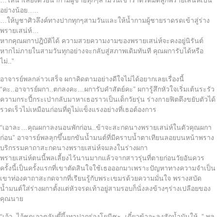
อย่างน้อย…..
…ให้บูชาศิวลึงค์ทางปากทุกๆสามวันและให้น้ำกามผู้ชายราดรดเข้าสู่ร่าง
พรายเสน่ห์…
หากคุณผกาปฎิบัติได้ ความสวยความงามของพรายเสน่ห์จะคงอยู่นิรันต์
หากไม่ภายในสามวันทุกอย่างจะกลับสู่สภาพเดิมทันที คุณผการับได้หรือ
ไม่..”
อาจารย์พลกล่าวเสร็จ ผกาคิดตามอย่างดีใจไม่ได้อยากเลยเรื่องนี้
“คะ..อาจารย์ผกา..ตกลงคะ…ผการับคำสัตย์คะ” ผการู้สึกหัวใจเริ่มเต้นระรัว
ความกระปี้กระเป่ากลับมาหาเธอราวเป็นเด็กวัยรุ่น ร่างกายฟิตตึงขยับตัวได้
รวดเร็วไม่เหมือนก่อนที่ดูไม่แข็งแรงอย่างที่เธอต้องการ
“เอาละ…คุณผกาลงนอนพักก่อน..ข้าจะสะกดนางพรายเสน่ห์ในตัวคุณผกา
ก่อน” อาจารย์พลลุกขึ้นยกขันน้ำมนต์ที่มีคราบน้ำตาเทียนลอยบนหน้าพราง
บริกรรมคาถาสะกดนางพรายเสน่ห์จมลงในร่างผกา
พรายเสน่ห์ตนนี้พลเลี้ยงไว้นานมากแล้วจากสาวรุ่นที่ตายก่อนวัยอันควร
ครั้งนี้เป็นครั้งแรกที่เขาตัดสินใจใช้เธอออกมาเพราะปัญหาทางความจำเป็น
เขาท่องคาถาสะกดจากที่เรียนรู้กับพระเขมรด้วยความมั่นใจ พรางสบัด
น้ำมนต์ใส่ร่างผกาตั้งแต่หัวจรดเท้าอยู่สามรอบก็นั่งลงข้างๆร่างเปลือยของ
คุณนาย
“เอ้า..ไอ้ชดเอาตลับขี้ผึ้งทาปากร่องโยนีซะ..เดี๋ยวข้าจะลงสักน้ำมันให้..” พล