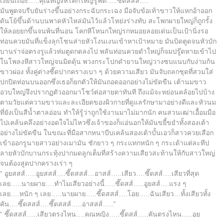
เงี่ยนเถอะ…..คุณหญิงหีโคกใหญ่รูฟิต…..ซี๊ดสสส์….”
มันพูดจบรีบยันร่างขึ้นอย่างกระฉับกระเฉง มือจับข้อเท้าขาวให้แหกอ้าออก
ดันโย้ขึ้นด้านบนพาดหัวไหล่มันไว้แล้วโหย่งร่างทับ สะโพกผายใหญ่ก็ถูกรั้ง
ให้ลอยยกขึ้นจนพ้นที่นอน โคกหีโหนกใหญ่รกหมอยลอยเด่นเป็นเป้านิ่งรอ
ท่อนควยมันที่แข็งลุกโชนส่ายหัวโงนเงนเข้าหาเป้าหมาย มันบิดตูดจนหัวบัก
บานร่าจ่อตรงรูแล้วห่มตูดกดลงไป พลันท่อนควยดำใหญ่ก็จมปรู๊ดหายเข้าไป
ในโพลงหีสาวใหญ่จนมิดดุ้น พวงกระโปกดำยานใหญ่วางซบแนบกับง่ามก้น
ขาวผ่อง ทั้งคู่ต่างซี๊ดปากครางเบา ๆ ด้วยความเสียว มันจับถลกชุดที่สวมใส่
ปกปิดท่อนบนออกซึ่งเธอก็ยกตัวให้มันถอดออกอย่างไม่ขัดขืน เต้านมขาว
อวบใหญ่จึงปรากฏตัวออกมาโชว์ต่อสายตาทันที ถึงแม้จะหย่อนคล้อยไปบ้าง
ตามวัยแต่ความขาวและละเอียดของผิวกายที่ดูแลรักษามาอย่างดีและหัวนม
ที่ยังเป็นสีน้ำตาลอ่อน ทำให้รู้ว่าถูกใช้งานมาไม่มากนัก คนสวนเฒ่าเอื้อมมือ
ไปเคล้นคลึงอย่างอดใจไม่ไหวซึ่งเจ้าของก็แอ่นอกให้มันขยี้ขยำทั้งสองเต้า
อย่างไม่ขัดขืน ในขณะที่มือสากหนาบีบเคล้นสองเต้าบั้นเอวก็สาวควยเสือก
เข้าออกรูนายสาวอย่างเมามัน ชักยาว ๆ กระแทกหนัก ๆ กระเด้าแต่ละทีป
ลายหัวบักบานกระทุ้งปากมดลูกเต็มที่สร้างความเสียวสะท้านให้กับสาวใหญ่
จนต้องสูดปากครางเร่า ๆ
“ อูยสสส์…..อูยสสส์….ซี๊ดสสส์…อาสส์…..เสียว….ซี๊ดสส์….เสียวที่สุด
เลย…..นายผาย….ทำไมเสียวอย่างนี้…..ซี๊ดสส์…..อูยสส์….แรง ๆ
เลย….หนัก ๆ เลย…..นายผาย…..ซี๊ดสสส์….โอย…..ฉันเสียว…ทั้งเสียวทั้ง
คัน….ซี๊ดสสส์….ซี๊ดสสส์…..อาสสส์…..”
“ ซี๊ดสสส์…..เสียวตรงไหน….คุณหญิง…..ซี๊ดสส์…..คันตรงไหน…..อูย