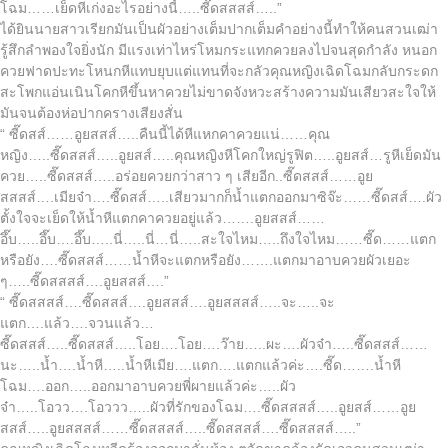
โฉม……เย็ดหีเก่งอะไรอย่างนี้…..ซี๊ดสสสส์…..”
ได้ยินนายสาวเรียกมันเป็นผัวอย่างเต็มปากเต็มคำอย่างนี้ทำให้คนสวนเฒ่า
รู้สึกลำพองใจยิ่งนัก มีแรงเท่าไหร่โหมกระแทกควยลงไปจนสุดกำลัง หนอก
ควยฟาดปะทะโหนกหีแทบยุบแต่แทนที่จะกลัวคุณหญิงเฉิดโฉมกลับกระดก
สะโพกแอ่นเนินโคกหีขึ้นหาควยไม่ขาดจังหวะสร้างความมันเสียวสะใจให้
มันจนต้องห่อปากครางเสียงสั่น
“ ซี๊ดสส์……อูยสสส์…..คืนนี้ได้หีแหกคาควยแน่……คุณ
หญิง…..ซี๊ดสสส์…..อูยสส์…..คุณหญิงหีโคกใหญ่รูฟิต…..อูยสส์…รูหีเย็ดมัน
ควย…..ซี๊ดสสส์…..อร่อยควยกว่าสาว ๆ เสียอีก..ซี๊ดสสส์……อูย
สสสส์….เมียจ๋า….ซี๊ดสส์…..เสียวมากก็น้ำแตกออกมาซิจ๊ะ……ซี๊ดสส์….ผัว
ตั้งใจจะเย็ดให้น้ำหีแตกคาควยอยู่แล้ว…….อูยสสส์……
อึ๊บ…..อึ๊บ….อึ๊บ…..นี่…..นี่…นี่…..สะใจไหม…..ถึงใจไหม……ซี๊ด……แตก
หรือยัง….ซี๊ดสสส์……น้ำหีจะแตกหรือยัง…….แตกมาอาบควยผัวเยอะ
ๆ…..ซี๊ดสสสส์….อูยสสส์….”
“ ซี๊ดสสสส์….ซี๊ดสสส์….อูยสสส์….อูยสสสส์…..จะ…..จะ
แตก….แล้ว….จวนแล้ว…
ซี๊ดสสส์…..ซี๊ดสสส์…..โอย….โอย….ว๊าย…..ผะ….ผัวจ๋า…..ซี๊ดสสส์……
นะ…..น้ำ….น้ำหี…..น้ำหีเมีย….แตก….แตกแล้วค่ะ….ซี๊ด…….น้ำหี
โฉม….ออก…..ออกมาอาบควยพี่ผายแล้วค่ะ…..ผัว
จ๋า…..โอวว….โอววว…..ผัวที่รักของโฉม….ซี๊ดสสสส์…..อูยสส์……อูย
สสส์…..อูยสสสส์……ซี๊ดสสสส์…..ซี๊ดสสสส์….ซี๊ดสสสส์…..”