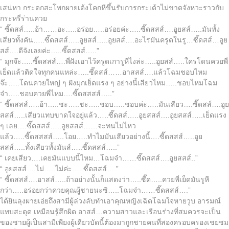
เสน่หา กระดกสะโพกผายเด้งโคกหีขึ้นรับการกระเด้าไม่ขาดจังหวะราวกับ
กระหรี่ร่านควย
“ ซี๊ดสส์…..อ้า……อะ…..อร่อย…..อร่อยค่ะ…..ซี๊ดสสส์….อูยสส์…..มันทั้ง
เสียวทั้งคัน…..ซี๊ดสสส์…..อูยสส์…..อูยสส์….อะไรมันครูดในรู…ซี๊ดสส์…อูย
สส์….ดีจังเลยค่ะ…..ซี๊ดสสส์…..”
“ มุกจ๊ะ…..ซี๊ดสสส์….พี่ฝังเอาไว้ครูดเการูหีไงล่ะ…..อูยสส์…..ใครโดนควยพี่
เย็ดแล้วติดใจทุกคนแหล่ะ…..ซี๊ดสส์……อาสสส์….แล้วโฉมชอบไหม
จ๊ะ…..โดนควยใหญ่ ๆ ฝังมุกเย็ดแรง ๆ อย่างนี้เสียวไหม…..ชอบไหมโฉม
จ๋า…..ชอบควยพี่ไหม….ซี๊ดสสสส์…..”
“ ซี๊ดสสส์…..อ้า…..ชะ…..ชะ…..ชอบ…..ชอบค่ะ…..มันเสียว….ซี๊ดสส์….อูย
สสส์…..เสียวแทบขาดใจอยู่แล้ว…..ซี๊ดสส์…..อูยสสส์….อูยสสส์…..เย็ดแรง
ๆ เลย….ซี๊ดสสส์…..อูยสสส์……จะทนไม่ไหว
แล้ว…..ซี๊ดสสสส์…..โอย…..ทำไมมันเสียวอย่างนี้….ซี๊ดสสส์…..อูย
สสส์…..ทั้งเสียวทั้งมันส์…..ซี๊ดสสส์…..”
“ เคยเสียว….เคยมันแบบนี้ไหม…โฉมจ๋า……ซี๊ดสสส์….อูยสสส์..”
“ อูยสสส์….ไม่…..ไม่ค่ะ…..ซี๊ดสสส์….”
“ ซี๊ดสสส์….อาสส์…..ถ้าอย่างนั้นก็แสดงว่า…..ซี๊ด…..ควยพี่เย็ดมันรูหี
กว่า…..อร่อยกว่าควยคุณผู้ชายนะซิ…..โฉมจ๋า……ซี๊ดสสส์….”
ได้ยินลุงผายเอ่ยถึงสามีผู้ล่วงลับทำเอาคุณหญิงเฉิดโฉมใจหายวูบ อารมณ์
แทบสะดุด เหมือนรู้สึกผิด อาสส์…ความสาวและเรือนร่างที่สมควรจะเป็น
ของชายผู้เป็นสามีเพียงผู้เดียวบัดนี้ต้องมาถูกชายคนที่สองครอบครองเชยชม