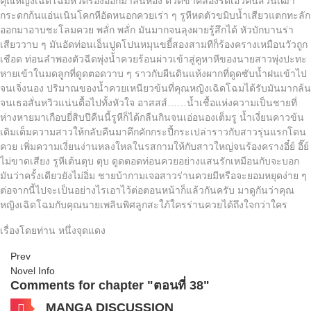
คุณหญิงเฉิดโฉมหวีดร้องออกมาลั่นห้อง ตวัดขาคล้องรัดเอวคนสวนเฒ่า
กระดกก้นแอ่นเนินโคกหีอัดหนอกควยเร่า ๆ รูหีหดตัวขมิบน้ำเสียวแตกทะลัก
ออกมาอาบชะโลมควย พลั่ก พลั่ก มันมากจนลุงผายรู้สึกได้ หัวบักบานร่า
เสียววาบ ๆ มันอัดท่อนเอ็นปูดโปนหมุนขยี้สองสามทีก็ร้องครางเหมือนวัวถูก
เชือด ท่อนลำพองตัวฉีดพุ่งน้ำควยร้อนผ่าวเข้าสู่คูหาหีของนายสาวพุ่งปะทะ
หายเข้าในมดลูกที่ดูดตอดวาบ ๆ ราวกับผืนดินแห้งผากที่ดูดซับน้ำฝนเข้าไป
จนเจิ่งนอง ปริมาณของน้ำควยเหนียวข้นที่คุณหญิงเฉิดโฉมได้รับมันมากล้น
จนเธอสั่นหวิวแน่นตื้อไปทั้งหัวใจ อาสสส์……น้ำเชื้อแห่งความเป็นชายที่
ห่างหายมาเกือบยี่สิบปีคืนนี้รูหีก็ได้กลืนกินจนเอ่อนองเต็มรู น้ำเงี่ยนคาวข้น
เติมเต็มความสาวให้กลับคืนมาคึกคักกระปี้กระเปล่าราวกับสาวรุ่นแรกโดน
ควย เพิ่มความเงี่ยนง่านหลงใหลในรสกามให้กับสาวใหญ่จนร้องครางอี๋ย์ อี๊ย์
ไม่ขาดเสียง รูหีเต้นตุบ ตุบ ดูดตอดท่อนควยอย่างแสนรักเหมือนกับจะบอก
มันว่าครั้งเดียวยังไม่อิ่ม ชายบ้ากามเจอสาวร่านควยมีหรือจะยอมหยุดง่าย ๆ
ต่อจากนี้ไปจะเป็นอย่างไรเอาไว้ต่อตอนหน้าก็แล้วกันครับ มาดูกันว่าคุณ
หญิงเฉิดโฉมกับคุณนายเพลินพิศลูกสะใภ้ใครร่านควยได้ถึงใจกว่าใคร
เรื่องโดยท่าน หนึ่งจุดแดง
Prev
Novel Info
Comments for chapter "ตอนที่ 38"
MANGA DISCUSSION