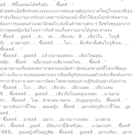
สส์…..ทีนี้บอกผมได้หรือยัง……ซี๊ดสส์…”
ด้วยพลังเย็ดที่หนักหน่วงรุนแรงจากท่อนควยฝังมุกขนาดใหญ่ในขณะที่เธอ
กำลังเงี่ยนง่านบวกกับประสพการณ์ก่อนหน้านี้ทำให้เธอไม่กล้าขัดความ
ต้องการของคนสวนเฒ่าอีกต่อไป ดังนั้นคำหยาบตรง ๆ จึงพรั่งพรูออกจาก
ปากคุณหญิงเฉิดโฉมราวกับทำนบกั้นความอายได้ถูกทะลายลง
“ ซี๊ดสส์…..อูยสส์…..สะ….สะ…..เสียวหะ…หี…..เสียวใน…..ในรูหี
จ๊ะ….นายผายจ๋า……ซี๊ดสสส์……..โอว……ทั้งเสียวทั้งคันในรูหีเลย……
ซี๊ดสสส์…..”
“ ซี๊ดสสส์…..อูยสสส์….แล้วปลายแตดล่ะ….เสียวไหมคุณ
หญิง…..ซี๊ดสส์…..ขยี้ควยอย่างเสียวแตดไหม……ซี๊ดสส์…”
ลุงผายถามเสียงหอบพรางกดควยจนมิดลำ อัดหนอกควยขยี้โหนกหีหมุน
คว้านเป็นวง ขนหมอยหยาบหนาเสียดสีถูกับขนหมอยดำขลับเสียงดังแกรก
กราก ทำเอานายสาวผวาบิดสะโพกผายหมุนสวนสู้กับมันอย่างร้อนร่าน
“ ซี๊ดสสส์…..โอว…..เสียว….เสียวค่ะ….เสียวแตด…..เสียวแคม
หี…..ซี๊ดสสสส์……อูยสสส์……เสียวถึงในมดลูกเลยค่ะ…..นายผาย
จ๋า…..ซี๊ดสสส์….โอย…หัวควยนายผาย….มันถูมดลูกฉัน….ซี๊ดสสส์….”
“ อยากมันกว่านี้ไหม…..คุณหญิง….ซี๊ดสส์…..อยากมันรูหีกว่านี้ไหม….อูย
สสส์…..”
“ ซี๊ดสสส์…..อาสสส์…..อยาก…..อยากมากเลยค่ะ…..นายผาย
จ๋า….ซี๊ดสสส์….อูยสส์…..มีมันกว่านี้อีกหรือคะ……นายผายจ๋า…..ซี๊ดสส์”
“มีซิจ๊ะ…..คุณหญิงหีใหญ่รูฟิต….ซี๊ดสสส์…..อูยสสส์….อยากเสียว….อยาก