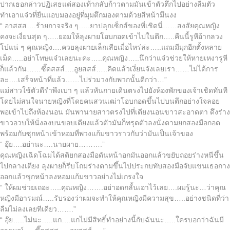
ปากเธอกล่าวปฏิเสธแต่สองเท้ากลับก้าวตามมันเข้าตัวตึกไปอย่างลืมตัว
ทำเอาแจ๋วที่ยืนแอบมองอยู่ที่มุมตึกมองตามด้วยสีหน้ามึนงง
“ อาสสส….ร้ายกาจจริง ๆ…..ยาปลุกเซ็กส์ของพี่เชิดนี่……สงสัยคุณหญิง
คงจะเงี่ยนสุด ๆ…..ยอมให้ลุงผายโอบกอดเข้าไปในตึก…..คืนนี้รูหีอ้ากลวง
โบ๋แน่ ๆ คุณหญิง….ควยลุงผายเล็กเสียเมื่อไหร่ล่ะ…..แถมมีมุกอีกตั้งหลาย
เม็ด…..อย่าโทษแจ๋วเลยนะคะ…..คุณหญิง…..นึกว่าแจ๋วช่วยให้หายเหงารูหี
ก็แล้วกัน……ซี๊ดสสส์….อูยสสส์…..คิดแล้วเงี่ยนจังเลยเรา……ไม่ได้การ
ละ….เสร็จหน้าที่แล้ว……ไปร่วมวงกับพวกนั้นดีกว่า…”
แม่สาวใช้ตัวดีรำพึงเบา ๆ แล้วหันกายเดินตรงไปยังห้องพักของเจ้าเชิดทันที
โดยไม่สนใจนายหญิงที่โดยคนสวนเฒ่าโอบกอดขึ้นไปบนตึกอย่างใจลอย
พอเข้าไปถึงห้องนอน มันพานายสาวตรงไปที่เตียงนอนขาวสะอาดตา ดึงร่าง
ขาวอวบให้นั่งลงบนขอบเตียงแล้วตัวมันก็ทรุดตัวลงนั่งตามยกสองมือกอด
พร้อมกับซุกหน้าเข้าหอมที่พวงแก้มขาวราวกับว่ามันเป็นเจ้าของ
“ อุ๊ย….อย่านะ….นายผาย……….”
คุณหญิงเฉิดโฉมได้สติยกสองมือดันหน้าอกมันออกแล้วขยับถอยร่างหนีขึ้น
ไปกลางเตียง ลุงผายก็รีบโถมร่างตามขึ้นไปประกบทับสองมือจับแขนเธอกาง
ออกแล้วซุกหน้าลงหอมแก้มขาวอย่างไม่เกรงใจ
“ ให้ผมช่วยเถอะ…..คุณหญิง…….อย่าอดกลั้นเอาไว้เลย….ผมรู้นะ…ว่าคุณ
หญิงมีอารมณ์…..รับรองว่าผมจะทำให้คุณหญิงมีความสุข…..อย่างชนิดที่ว่า
ลืมไม่ลงเลยทีเดียว…….”
“ อุ๊ย…..ไม่นะ…..แก….แกไม่มีสิทธิ์ทำอย่างนี้กับฉันนะ…..ใครบอกว่าฉันมี