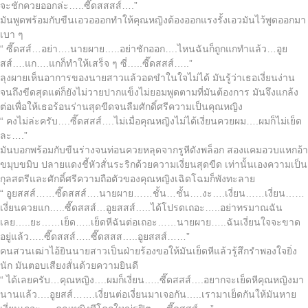
จะชักควยออกล่ะ…..ซี๊ดสสสส์….”
มันพูดพร้อมกับขืนเอวอออกทำให้คุณหญิงต้องออกแรงรั้งเอวมันไว้พูดออกมา
เบา ๆ
“ ซี๊ดสส์…อย่า….นายผาย…..อย่าชักออก….ไหนฉันก็ถูกแกทำแล้ว…อูย
สส์….แก….แกก็ทำให้เสร็จ ๆ ซี่…..ซี๊ดสสส์…..”
ลุงผายเห็นอาการของนายสาวแล้วอดขำในใจไม่ได้ มันรู้ว่าเธอเงี่ยนง่าน
จนถึงขีดสุดแต่ก็ยังไม่วายปากแข็งไม่ยอมพูดตามที่มันต้องการ มันจึงแกล้ง
ต่อเพื่อให้เธอร้อนร่านสุดขีดจนลืมศักดิ์ศรีความเป็นคุณหญิง
“ คงไม่ล่ะครับ….ซี๊ดสสส์….ไม่เมื่อคุณหญิงไม่ได้เงี่ยนควยผม….ผมก็ไม่เย็ด
ละ….”
มันบอกพร้อมกับขืนร่างจนท่อนควยหลุดจากรูหีดังพล็อก สองแคมอวบแหกอ้า
ขมุบขมิบ ปลายแดงชี้หัวสั่นระริกด้วยความเงี่ยนสุดขีด เท่านั้นเองความเป็น
กุลสตรีและศักดิ์ศรีความถือตัวของคุณหญิงเฉิดโฉมก็พังทะลาย
“ อูยสสส์……ซี๊ดสสส์….นายผาย……ชั้น…ชั้น….งะ….เงี่ยน……เงี่ยน……
เงี่ยนควยแก…..ซี๊ดสสส์…อูยสสส์…..ได้โปรดเถอะ…..อย่าทรมาณฉัน
เลย…..ยะ……เย็ด…..เย็ดหีฉันต่อเถอะ……นายผาย…..ฉันเงี่ยนใจจะขาด
อยู่แล้ว…..ซี๊ดสสส์…..ซี๊ดสสส…..อูยสสส์……”
คนสวนเฒ่าไอ้ยินนายสาวเป็นฝ่ายร้องขอให้มันเย็ดหีแล้วรู้สึกรำพองใจยิ่ง
นัก มันตอบเสียงสั่นด้วยความยินดี
“ ได้เลยครับ…คุณหญิง….ผมก็เงี่ยน…..ซี๊ดสสส์….อยากจะเย็ดหีคุณหญิงมา
นานแล้ว….อูยสส์…….เงี่ยนต่อเงี่ยนมาเจอกัน…..เรามาเย็ดกันให้มันหาย