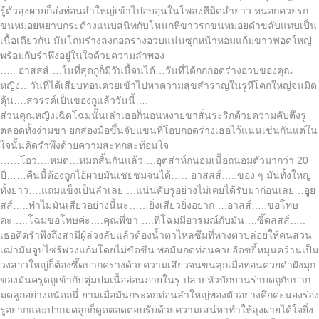
รู้ตัวลุงผายก็ส่งท่อนลำใหญ่เข้าไปอบอุ่นในโพลงหีมิดลำยาว หนอกควยรก
ขนหมอยหยาบกระด้างแนบสนิทกับโหนกหีขาวรกขนหมอยดำขลับแทบเป็น
เนื้อเดียวกัน มันโถมร่างลงกอดร่างอวบแน่นซุกหน้าหอมแก้มขาวฟอดใหญ่
พร้อมกับรำพึงอยู่ในใจด้วยความลำพอง
….. อาสสส์….ในที่สุดกูก็มีวันนี้จนได้…วันที่ได้กกกอดร่างอวบของคุณ
หญิง…วันที่ได้เสียบท่อนควยเข้าไปหาความสุขสำราญในรูหีโคกใหญ่จนมิด
ดุ้น….สวรรค์เป็นของกูแล้ววันนี้….
ส่วนคุณหญิงเฉิดโฉมนั้นเล่าเธอก็นอนหงายขาสั่นระริกด้วยความคับตึงรู
ตลอดทั้งง่ามขา ยกสองมือขึ้นจับแขนที่โอบกอดร่างเธอไว้แน่นเช่นกันแต่ใน
ใจนั้นคิดรำพึงด้วยความสะทกสะท้อนใจ
……โอว….หมด…หมดสิ้นกันแล้ว….อุตส่าห์ถนอมเนื้อถนอมตัวมากว่า 20
ปี……คืนนี้ต้องถูกไอ้ผายมันเชยชมจนได้……อาสสส์…..ของ ๆ มันทั้งใหญ่
ทั้งยาว….แถมแข็งเป็นลำเลย….แน่นคับรูอย่างไม่เคยได้รับมาก่อนเลย…อูย
สส์…..ทำไมมันเสียวอย่างนี้นะ……ยิ่งเสียวยิ่งอยาก….อาสส์…..ขอโทษ
คะ…..โฉมขอโทษค่ะ….คุณพี่ขา…..ที่โฉมมีอารมณ์กับมัน….ซี๊ดสสส์…..
เธอคิดรำพึงถึงสามีผู้ล่วงลับแล้วต้องน้ำตาไหลซึมที่หางตาปล่อยให้คนสวน
เฒ่ามันจูบไซร้พวงแก้มโดยไม่ขัดขืน พอมันกดท่อนควยอัดขยี้หมุนคว้านเป็น
วงสาวใหญ่ก็ต้องซี๊ดปากครางด้วยความเสียวจนขนลุกเมื่อท่อนควยดำฝังมุก
ของมันครูดถูเข้ากับตุ่มปมเนื้ออ่อนภายในรู ปลายหัวบักบานร่าบดถูกับปาก
มดลูกอย่างถนัดถนี่ ยามเมื่อมันกระดกท่อนลำใหญ่พองตัวอย่างคึกคะนองร่อง
รูอยากและปากมดลูกก็ดูดตอดตอบรับด้วยความเสน่หาทำให้ลุงผายได้ใจยิ่ง