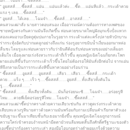
อีก….โฉมจ๋า….ซี๊ดสสส์……”
“ อูยสสส์…..ซี๊ดสส์…แอ่น….แอ่นแล้วค่ะ….ซี๊ด….แอ่นหีแล้ว…กระเด้าควย
แรง ๆ เลย….ซี๊ดสสส์…..”
“ อูยสส์….ได้เลย…..โฉมจ๋า…..ซี๊ดสส์….อาสสส์…..”
คนสวนเฒ่าสั่ง นายสาวตอบสนอง เมื่ออารมณ์ความต้องการทางเพศของ
ชายหญิงตรงกันความมันจึงเกิดขึ้น ท่อนควยขนาดใหญ่ฝังมุกแข็งปั๋งแหวก
สองแคมอวบเบียดถูตุ่มปมภายในรูอยาก กระเด้าแต่ละครั้งปลายหัวบักบาน
ร่ากระทุ้งอัดกับปากมดลูกอย่างถึงแก่น ร่องรูอยากขมิบน้ำเงี่ยนออกมาหล่อ
ลื่นชะโลมรูและท่อนควยราวกับว่ายินดีต้อนรับท่อนควยของอย่างเต็มอก
เต็มใจ เมื่อลุงผายเร่งจังหวะกระเด้าถี่เร็วขึ้น คุณหญิงเฉิดโฉมก็ยกสะโพก
ผายแอ่นหีขึ้นรับการกระเด้าเร็วขึ้นโดยไม่ต้องรอให้มันสั่งอีกต่อไป จากแอ่น
หีจึงกลายเป็นการกระเด้งหีขึ้นหาควยอย่างร้อนร่าน
“ ซี๊ดสสส์…..อูยสส์…..อูยสสส์…..เสียว….เสียว…..ซี๊ดสส์….กระเด้า
ควย…..แร็ง ๆ…..เร็ว ๆ….ซี๊ดสสส์……อูยสส์….ทั้งเสียวทั้งคันใน
รู…..ซี๊ดสสส์……”
“ ซี๊ดสสส์………ทั้งเสียวทั้งคัน…..มันก็อร่อยนะซิ…..โฉมจ๋า…..อร่อยรูหี
ไหม…..ควยพี่เย็ดอร่อยรูหีไหม….โฉมจ๋า….ซี๊ดสสส์….”
คนสวนเฒ่าซี๊ดปากครางด้วยความเสียวเช่นกัน สาวตูดเร่งกระเด้าควย
เสียบทะลวงรูหีนายสาวด้วยความมันพร้อมกับถามเปลี่ยนคำเรียกหาตัวเอง
ขยับฐานะขึ้นมาเทียบชั้นกับเธอมากยิ่งขึ้น คุณหญิงเฉิดโฉมถูกอารมณ์
ความใคร่เข้าครอบงำจนหน้ามืดตามัวจนลืมหมดสิ้นถึงศักดิ์ศรีฐานะของตัว
เองซี๊ดปากร้องครางกระเส่า สองมือโอบกอดร่างดำผอมเกร็งด้วยความ