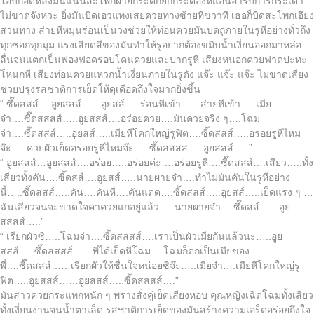
โอบกอดหลังมันแน่นสะโพกผายกระดกยกกระดองหีแอ่นอ้ารับการกระเด้า
ไม่ขาดจังหวะ ยิ่งมันบิดเอวแทงเสยควยทางซ้ายทีขวาที เธอก็บิดสะโพกเอียง
สวนทาง ส่ายหีหมุนร่อนเป็นวงช่วยให้ท่อนควยมันบดถูภายในรูหีอย่างทั่วถึง
ทุกซอกทุกมุม แรงเสียดสีของมันทำให้รูอยากต้องขมิบน้ำเงี่ยนออกมาหล่อ
ลื่นจนแตกเป็นฟองฟอดรอบโคนควยและปากรูหี เสียงหนอกควยฟาดปะทะ
โหนกหี เสียงท่อนควยแหวกน้ำเงี่ยนภายในรูดัง แจ๊ะ แจ๊ะ แจ๊ะ ไม่ขาดเสียง
ช่วยปรุงรสชาติการเย็ดให้ดุเดือดถึงใจมากยิ่งขึ้น
“ ซี๊ดสสส์….อูยสสส์……อูยสส์…..ร่อนหีเข้า……ส่ายหีเข้า…..เมีย
จ๋า….ซี๊ดสสสส์…..อูยสสส์….อร่อยควย….มันควยจริง ๆ….โฉม
จ๋า….ซี๊ดสสส์…..อูยสส์…..เมียหีโคกใหญ่รูฟิต….ซี๊ดสสส์…..อร่อยรูหีไหม
จ๊ะ…..ควยผัวเย็ดอร่อยรูหีไหมจ๊ะ…..ซี๊ดสสสส…..อูยสสส์…..”
“ อูยสสส์…อูยสสส์….อร่อย…..อร่อยค่ะ….อร่อยรูหี….ซี๊ดสสส์….เสียว…..ทั้ง
เสียวทั้งคัน….ซี๊ดสส์….อูยสส์…..นายผายจ๋า….ทำไมมันคันในรูหีอย่าง
นี้…..ซี๊ดสสส์…..คัน….คันหี….คันแตด….ซี๊ดสสส์…..อูยสส์…..เย็ดแรง ๆ …
ฉันเสียวจนจะขาดใจคาควยแกอยู่แล้ว…..นายผายจ๋า….ซี๊ดสส์……อูย
สสสส์…..”
“ เรียกผัวซิ…..โฉมจ๋า….ซี๊ดสสสส์….เราเป็นผัวเมียกันแล้วนะ…..อูย
สสส์…..ซี๊ดสสสส์……พี่ได้เย็ดหีโฉม….โฉมก็ตกเป็นเมียของ
พี่….ซี๊ดสสส์……เรียกผัวให้ชื่นใจหน่อยซิจ๊ะ…..เมียจ๋า….เมียหีโคกใหญ่รู
ฟิต…..อูยสสส์……อูยสสส์…..ซี๊ดสสสส์….”
มันสาวควยกระแทกหนัก ๆ พรางสั่งคู่เย็ดเสียงหอบ คุณหญิงเฉิดโฉมทั้งเสียว
ทั้งเงี่ยนง่านจนน้ำตาเล็ด รสชาติการเย็ดของมันสร้างความเอร็ดอร่อยถึงใจ