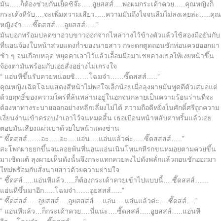
มัน…..ก็ต้องช่วยกันเย็ดซิจ๊ะ…..อูยสสส์….พอผมกระเด้าควย…..คุณหญิงก็
กระเด้งหีรับ….จะเพิ่มความเสียว…..ความมันถึงใจจนลืมไม่ลงเลยล่ะ…..คุณ
หญิงจ๋า…..ซี๊ดสสส์….อูยสสส์…..”
มันบอกพร้อมปลดขาอวบขาวออกจากไหล่วางไว้ข้างตัวแล้วใช้สองมือยันกับ
ที่นอนจ้องใบหน้าสวยแดงก่ำของนายสาว กระดกตูดถอนชักท่อนควยออกมา
ช้า ๆ จนเกือบหลุด หยุดคาเอาไว้แล้วเอื้อมมือมาเชยคางเธอให้เงยหน้าขึ้น
จ้องตามันพร้อมกับเอ่ยสั่งอย่างไม่เกรงใจ
“ แอ่นหีขึ้นรับควยหน่อยซิ……โฉมจ๋า……ซี๊ดสสส์…..”
คุณหญิงเฉิดโฉมแสดงสีหน้าไม่พอใจเล็กน้อยเมื่อลุงผายมันพูดตีตัวเสมอแต่
ด้วยฤทธิ์ของความใคร่ที่ล้นพล่านอยู่ในอกจนกลายเป็นความร้อนร่านที่จะ
ต้องหาทางระบายออกอย่างหลีกเลี่ยงไม่ได้ ความถือดีหยิ่งในศักดิ์ศรีถูกความ
เงี่ยนง่านเข้าครอบงำเอาไว้จนหมดสิ้น เธอเบือนหน้าหลับตาพริ้มแล้วเอ่ย
ตอบมันเสียงแผ่วเบาด้วยใบหน้าแดงซ่าน
“ ซี๊ดสสส์……อะ…..อะ….แอ่น….แอ่นแล้วค่ะ…..ซี๊ดสสสส์…..”
สะโพกผายยกขึ้นจนลอยพ้นที่นอนแอ่นเนินโหนกหีรกขนหมอยตามควยขึ้น
มาเชิดแต้ ลุงผายเห็นดังนั้นจึงกระแทกควยลงไปดังพลั่กแล้วถอนชักออกมา
ใหม่พร้อมกับสั่งนายสาวด้วยความย่ามใจ
“ ซี๊ดสส์…..แอ่นหีแล้ว…..ก็ต้องกระเด้าควยเข้าไปแบบนี้….ซี๊ดสสส์……
แอ่นหีขึ้นมาอีก…..โฉมจ๋า……อูยสสส์…..”
“ ซี๊ดสสส์…..อูยสสส์….อูยสสสส์….แอ่น….แอ่นแล้วค่ะ….ซี๊ดสส์….”
“ แอ่นหีแล้ว…ก็กระเด้าควย….นี่แน่ะ….ซี๊ดสสส์…..อูยสสส์…..แอ่นหี