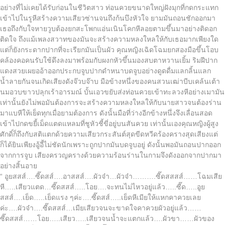
อย่างที่ไม่เคยได้รับก่อนในชีวิตสาว ท่อนควยขนาดใหญ่ฝังมุกที่กดกระแทก
เข้าไปในรูหีสร้างความเสียวซ่านจนถึงก้นบึงหัวใจ ยามมันถอนชักออกมา
เธอถึงกับใจหายวูบต้องยกสะโพกแอ่นเนินโคกหีลอยตามขึ้นมาอย่างติดอก
ติดใจ ถึงแม้เพลงสวาทของมันจะสร้างความหลงใหลให้กับเธอมากเพียงใด
แต่ก็ยังกระดากปากที่จะเรียกมันเป็นผัว คุณหญิงเฉิดโฉมยกสองมือขึ้นโอบ
คล้องคอคนรับใช้ดึงลงมาพร้อมกับผงกหัวขึ้นมองสบตาหวานเยิ้ม ริมฝีปาก
แดงสวยเผยออ้าออกประกบจูบปากดำหนาบดจูบอย่างดูดดื่มแลกลิ้นแลก
น้ำลายกันจนเกิดเสียงดังจ๊วบจ๊าบ มือข้างหนึ่งของคนสวนเฒ่าบีบเคล้นเต้า
นมอวบขาวปลุกเร้าอารมณ์ บั้นเอวขยับส่งท่อนควยเข้าทะลวงหีอย่างเมามัน
เท่านั้นยังไม่พอมันต้องการจะสร้างความหลงใหลให้กับนายสาวจนต้องร่าน
มาแบหีให้เย็ดทุกเมื่อยามต้องการ ดังนั้นมือที่ว่างอีกข้างหนึ่งจึงเลื่อนสอด
เข้าไปกดขยี้เม็ดแตดแหลมที่ชูหัวชี้ขี่อยู่บนสันควย เท่านั้นเองคุณหญิงผู้สูง
ศักดิ์ก็ถึงกับสติแตกด้วยความเสียวกระสันต์สุดขีดหวีดร้องครางสุดเสียงแต่
ก็ได้ยินเพียงอู้อี้ไม่ชัดนักเพราะถูกปากมันบดจูบอยู่ ดังนั้นพอมันถอนปากออก
จากการจูบ เสียงครวญครางด้วยความร้อนร่านในกามจึงดังออกจากปากมา
อย่างสิ้นอาย
“ อูยสสส์….ซี๊ดสส์….อาสสส์….ผัวจ๋า…ผัวจ๋า……….ซี๊ดสสสส์……โฉมเสีย
หี…..เสียวแตด…ซี๊ดสสส์…..โอย….จะทนไม่ไหวอยู่แล้ว…..ซี๊ด…..อูย
สสส์….เย็ด…..เย็ดแรง ๆค่ะ….ซี๊ดสส์…..เย็ดหีเมียให้แหกคาควยเลย
ค่ะ….ผัวจ๋า….ซี๊ดสสส์…เมียเสียวจนจะขาดใจคาควยผัวอยู่แล้ว……
ซี๊ดสสส์……โอย…..เสียว…..เสียวจนน้ำจะแตกแล้ว….ผัวขา……ผัวของ