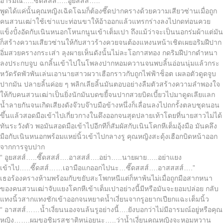
อารมณ์…..ซี๊ดสสส…..อูยสสส์…..”
พูดได้แค่นั้นคุณหญิงเฉิดโฉมก็ต้องซี๊ดปากครางด้วยความเสียวซ่านเมื่อถูก
คนสวนเฒ่าใช้เข่าแบะท่อนขาให้อ้าออกแล้วแทรกร่างลงไปกดท่อนควย
แข็งปั๋งอัดกับเนินหนอกโหนกนูนเข้าเต็มเปา ถึงแม้ว่าจะเป็นนอกร่มผ้าแต่มัน
ก็สร้างความเสียวซ่านให้กับสาวร้างควยจนต้องแหงนหน้าเชิดเผยอริมฝีปาก
อิ่มสวยครางกระเส่า ลุงผายเห็นดังนั้นไม่ละโอกาสทอง กดริมฝีปากดำหนา
ลงประกบจูบ ฉกลิ้นเข้าไปในโพลงปากหอมควานจนพบลิ้นอ่อนนุ่มแล้วกระ
หวัดรัดพัวพันเล่นเอานายสาวผวาเฮือกราวกับถูกไฟฟ้าช็อต เผลอตัวดูดจูบ
ปากมัน ปลายลิ้นค่อย ๆ พลิกเลียลิ้นมันตอบอย่างลืมตัวสร้างความลำพองใจ
ให้กับคนสวนเฒ่าเป็นยิ่งนักมันบดขยี้จนปากสวยบิดเบี้ยวไปมาดูดเลียแลก
น้ำลายกันจนเกิดเสียงดังจ๊วบจ๊าบมือข้างหนึ่งก็เลื่อนลงไปถกรั้งตลบชุดนอน
ขึ้นแล้วสอดมือเข้าไปเกี่ยวกางในดึงออกจนสุดปลายเท้าโดยที่นายสาวไม่ได้
ทันระวังตัว พอมันสอดมือเข้าไปอีกทีก็สัมผัสกับเนินโคกหีเต็มอุ้งมือ มันคลึง
มือกับเนินหนอกพร้อมแหย่นิ้วเข้าไปกลางรู คุณหญิงสะดุ้งเฮือกบิดหน้าออก
จากการจูบปาก
“ อูยสสส์…..ซี๊ดสสส์….อาสสส์….อย่า…..นายผาย…..อย่าแยง
เข้าไป…..ซี๊ดสส์……เอามือแกออกไปนะ…ซี๊ดสสส์….อาสสสส์….”
เธอร้องครางห้ามพร้อมกับขยับสะโพกหนีแต่ก็หาพ้นไม่เมื่อถูกมือสากหนา
ของคนสวนเฒ่าจับแยงโคกหีเข้าเต็มเปาอย่างนี้มีหรือมันจะยอมปล่อย กลับ
แทงนิ้วสากแทงชักเข้าออกจนหยาดน้ำเงี่ยนจากรูอยากเปียกแฉะเต็มนิ้ว
“ อาสสส์……น้ำเงี่ยนนองจนล้นรูอย่างนี้….ยังบอกว่าไม่มีอารมณ์อยู่หรือคุณ
หญิง…….ผมขอชิมรสชาติหน่อยนะ…..ว่าน้ำเงี่ยนคุณหญิงจะหอมหวาน