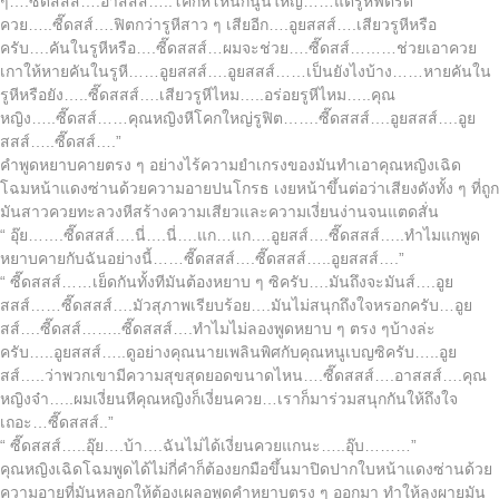
ๆ….ซี๊ดสสส์….อาสสส์…..โคกหีโหนกนูนใหญ่……แต่รูหีฟิตรัด
ควย…..ซี๊ดสส์….ฟิตกว่ารูหีสาว ๆ เสียอีก….อูยสสส์….เสียวรูหีหรือ
ครับ….คันในรูหีหรือ….ซี๊ดสสส์…ผมจะช่วย….ซี๊ดสส์………ช่วยเอาควย
เกาให้หายคันในรูหี……อูยสสส์….อูยสสส์……เป็นยังไงบ้าง……หายคันใน
รูหีหรือยัง…..ซี๊ดสสส์….เสียวรูหีไหม…..อร่อยรูหีไหม…..คุณ
หญิง…..ซี๊ดสส์……คุณหญิงหีโคกใหญ่รูฟิต…….ซี๊ดสสส์….อูยสสส์….อูย
สสส์…..ซี๊ดสส์….”
คำพูดหยาบคายตรง ๆ อย่างไร้ความยำเกรงของมันทำเอาคุณหญิงเฉิด
โฉมหน้าแดงซ่านด้วยความอายปนโกรธ เงยหน้าขึ้นต่อว่าเสียงดังทั้ง ๆ ที่ถูก
มันสาวควยทะลวงหีสร้างความเสียวและความเงี่ยนง่านจนแตดสั่น
“ อุ๊ย…….ซี๊ดสสส์….นี่….นี่….แก…แก….อูยสส์….ซี๊ดสสส์…..ทำไมแกพูด
หยาบคายกับฉันอย่างนี้……ซี๊ดสสส์….ซี๊ดสสส์…..อูยสสส์….”
“ ซี๊ดสสส์……เย็ดกันทั้งทีมันต้องหยาบ ๆ ซิครับ….มันถึงจะมันส์….อูย
สสส์……ซี๊ดสสส์….มัวสุภาพเรียบร้อย….มันไม่สนุกถึงใจหรอกครับ…อูย
สส์….ซี๊ดสส์……..ซี๊ดสสส์….ทำไมไม่ลองพูดหยาบ ๆ ตรง ๆบ้างล่ะ
ครับ…..อูยสสส์…..ดูอย่างคุณนายเพลินพิศกับคุณหนูเบญซิครับ…..อูย
สส์…..ว่าพวกเขามีความสุขสุดยอดขนาดไหน….ซี๊ดสสส์….อาสสส์….คุณ
หญิงจ๋า…..ผมเงี่ยนหีคุณหญิงก็เงี่ยนควย…เราก็มาร่วมสนุกกันให้ถึงใจ
เถอะ…ซี๊ดสสส์..”
“ ซี๊ดสสส์…..อุ๊ย….บ้า….ฉันไม่ได้เงี่ยนควยแกนะ…..อุ๊บ………”
คุณหญิงเฉิดโฉมพูดได้ไม่กี่คำก็ต้องยกมือขึ้นมาปิดปากใบหน้าแดงซ่านด้วย
ความอายที่มันหลอกให้ต้องเผลอพูดคำหยาบตรง ๆ ออกมา ทำให้ลุงผายมัน