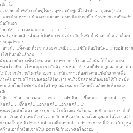
เพียงใด…..”
ลุงผายยกนิ้วที่เปียกเยิ้มชูให้เธอดูพร้อมกับพูดจี้ใจดำทำเอาคุณหญิงเฉิด
โฉมหน้าแดงซ่านด้วยความขวยอาย พอเห็นมันยกนิ้วเข้าหาปากเธอรีบคว้า
มือมันเอา
“ อาสส์….อย่านะนายผาย…..อย่า….”
เธอร้องห้ามเสียงสั่นแต่ก็ไม่ทันการเมื่อมันเลียลิ้นชิมน้ำรักจากนิ้วแล้วจิ้มเข้า
ปากดูดจ๊วบ ๆ
“ อาสส์…..ทั้งหอมทั้งหวานเลยคุณหญิง……แต่มันน้อยไปนิด…ผมขอชิมจาก
รูให้เต็มอิ่มก็แล้วกัน…..”
มันพูดจบยันร่างขึ้นจับท่อนขาอวบขาวถ่างอ้าออกแล้วดันโย้ขึ้นด้านบน
พลันโคกหีขาวโหนกนูนประดับด้วยขนหมอยดำขลับก็ปรากฏต่อสายตา มัน
ไม่มีเวลาสำรวจโคกหีนายสาวมากนักเพราะต้องทำงานแข่งกับเวลาเพื่อ
กระตุ้นอารมณ์ใคร่ของเธอให้ร้อนร่านจนถึงขีดสุดจนต้องยอมให้มันตะบัน
ควยเย็ดโดยไม่ขัดขืนมันจึงรีบซุกหน้าลงกลางโคกพร้อมกับตวัดลิ้นละเลง
เลีย
“ อุ๊ย…..ว๊าย….นายผาย…..อย่า……อย่าเลีย…..ซี๊ดสสส์…..อูยสสส์….อูย
สสสส์……ซี๊ดสสส์…..อาสสสส์…..อาสสสส์…..”
คุณหญิงเฉิดโฉมร่างกระตุกปากร้องห้ามแต่สะโพกผายกลับแอ่นเร่า ๆ มือที่
ยกมาจิกผมมันแทนที่จะดึงออกกลับกดหัวลงกับกลางโคกลุงผายได้โอกาสจึง
ละเลงลิ้นดูดเลียจ๊วบ ๆ แล้วแยงลิ้นสากเข้าไปสำรวจความลี้ลับภายในรูดูด
คว้านเอาน้ำเงี่ยนจากในแอ่งมาดื่มกินอย่างเอร็ดอร่อย