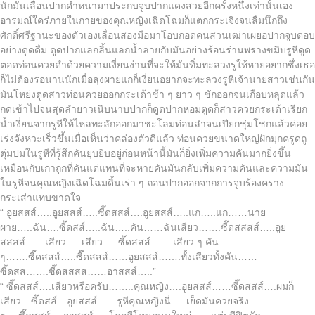
นักมันเลื่อนปากดำหนามาประกบจูบปากแดงสวยอีกครั้งหนึ่งเท่านั้นเอง
อารมณ์ใคร่ภายในกายของคุณหญิงเฉิดโฉมก็แตกกระเจิงจนลืมนึกถึง
ศักดิ์ศรีฐานะของตัวเองเลื่อนสองมือมาโอบกอดคนสวนเฒ่าเผยอปากจูบตอบ
อย่างดูดดื่ม ดูดปากแลกลิ้นแลกน้ำลายกับมันอย่างร้อนร่านพรางขมิบรูหีดูด
ตอดท่อนควยดำด้วยความเงี่ยนง่านที่จะให้มันทิ่มทะลวงรูให้หายอยากซึ่งเธอ
ก็ไม่ต้องรอนานนักเมื่อลุงผายแกก็เงี่ยนอยากจะทะลวงรูหีเจ้านายสาวเช่นกัน
มันโหย่งตูดสาวท่อนควยออกกระเด้าช้า ๆ ยาว ๆ ชักออกจนเกือบหลุดแล้ว
กดเข้าไปจนสุดลำยาวเนิบนาบปากก็ดูดปากหอมตูดก็สาวควยกระเด้าเรียก
น้ำเงี่ยนจากรูหีให้ไหลทะลักออกมาชะโลมท่อนลำจนเปียกชุ่มโชกแล้วค่อย
เร่งจังหวะเร็วขึ้นเมื่อเห็นว่าคล่องตัวดีแล้ว ท่อนควยขนาดใหญ่ฝักมุกครูดถู
ตุ่มปมในรูหีที่รู้สึกคันยุบยิบอยู่ก่อนหน้านี้มันก็ยิ่งเพิ่มความคันมากยิ่งขึ้น
เหมือนกับเกาถูกที่คันแต่แทนที่จะหายคันมันกลับเพิ่มความคันและความมัน
ในรูหีจนคุณหญิงเฉิดโฉมดิ้นเร่า ๆ ถอนปากออกจากการจูบร้องคราง
กระเส่าแทบขาดใจ
“ อูยสสส์…..อูยสสส์…..ซี๊ดสสส์….อูยสสส์…..แก…..แก……นาย
ผาย…..ฉัน….ซี๊ดสส์…..ฉัน…..คัน……ฉันเสียว…….ซี๊ดสสสส์…..อูย
สสสส์……เสียว…..เสียว…..ซี๊ดสสส์…….เสียว ๆ คัน
ๆ…….ซี๊ดสสส์…..ซี๊ดสสส์……อูยสสส์…….ทั้งเสียวทั้งคัน……
ซี๊ดสส…….ซี๊ดสสสส……อาสสส์…..”
“ ซี๊ดสสส์….เสียวหรือครับ……..คุณหญิง….อูยสสส์……ซี๊ดสสส์….ผมก็
เสียว…ซี๊ดสส์…อูยสสส์……รูหีคุณหญิงนี่…..เย็ดมันควยจริง