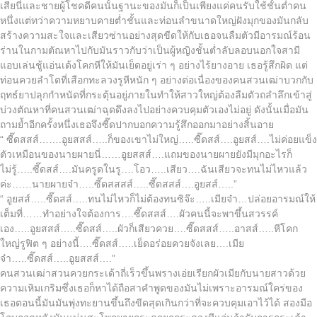
เสียนี่และชายผู้โชคดีคนนั้นฐานะของมันก็เป็นเพียงแค่คนรับใช้ชั้นต่ำคน
หนึ่งแต่ทว่าความหยาบคายต่ำชั้นและท่อนลำขนาดใหญ่ฝังมุกของมันกลับ
สร้างความสะใจและเสียวซ่านอย่างสุดขีดให้กับเธอจนลืมตัวมีอารมณ์ร้อน
ร่านในกามตัณหาไปกับมันราวกับว่าเป็นผู้หญิงชั้นต่ำลับลอบนอกใจสามี
แอบเล่นชู้แอ่นเด้งโคกหีให้มันเย็ดอยู่เร่า ๆ อย่างไร้ยางอาย เธอรู้สึกผิด แต่
ท่อนควยลำโตที่เสือกทะลวงรูหีหนัก ๆ อย่างต่อเนื่องของคนสวนเฒ่าบวกกับ
ฤทธ์ยาปลุกกำหนัดที่กระตุ้นอยู่ภายในทำให้สาวใหญ่ต้องลืมตัวถลำลึกเข้าสู่
บ่วงตัณหาที่คนสวนเฒ่าฉุดดึงลงไปอย่างควบคุมตัวเองไม่อยู่ ดังนั้นเมื่อมัน
ถามย้ำอีกครั้งหนึ่งเธอจึงซี๊ดปากบอกความรู้สึกออกมาอย่างสิ้นอาย
“ ซี๊ดสสส์…….อูยสสส์…..ก็ของเขาไม่ใหญ่…..ซี๊ดสส์….อูยสส์….ไม่ค่อยแข็ง
ตัวเหมือนของนายผายนี่……อูยสสส์….แถมของนายผายยังมีมุกอะไรก็
ไม่รู้…..ซี๊ดสส์….มันครูดในรู….โอว…..เสียว….ฉันเสียวจะทนไม่ไหวแล้ว
ค่ะ……นายผายจ๋า…..ซี๊ดสสสส์…..ซี๊ดสสส์….อูยสส์…..”
“ อูยสส์…..ซี๊ดสส์…..ทนไม่ไหวก็ไม่ต้องทนซิจ๊ะ…..เมียจ๋า…ปล่อยอารมณ์ให้
เต็มที่……ทำอย่างใจต้องการ….ซี๊ดสสส์….ผัวคนนี้จะพาขึ้นสวรรค์
เอง…..อูยสสส์…..ซี๊ดสส์…..ผัวก็เสียวควย….ซี๊ดสสส์…..อาสส์…..หีโคก
ใหญ่รูฟิต ๆ อย่างนี้….ซี๊ดสส์…..เย็ดอร่อยควยจังเลย….เมีย
จ๋า…..ซี๊ดสส์…..อูยสสส์….”
คนสวนเฒ่าสวนควยกระเด้าถี่เร็วขึ้นพรางเอ่ยเรียกผัวเมียกับนายสาวด้วย
ความเหิมเกริมซึ่งเธอก็หาได้ถือสาคำพูดของมันไม่เพราะอารมณ์ใคร่ของ
เธอตอนนี้มันมันพุ่งทะยานขึ้นถึงขีดสุดเกินกว่าที่จะควบคุมเอาไว้ได้ สองมือ