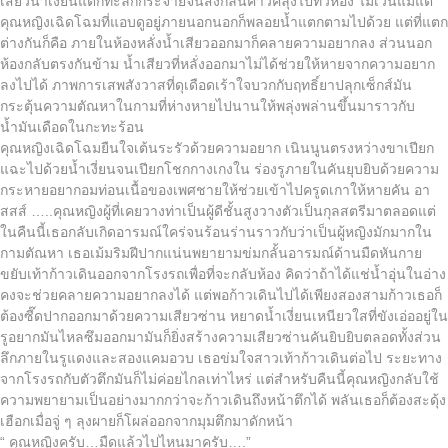
เสียวน้ำเงี่ยนแตกทะลักกระจายจนส่งกลิ่นคาวคลุ้งไปทั่วห้อง ไม่เว้นแม้แต่
คุณหญิงเฉิดโฉมที่แอบดูอยู่ภายนอกนอกก็พลอยน้ำแตกตามไปด้วย แต่ที่แตก
ต่างกันก็คือ ภายในห้องหลั่งน้ำเสียวออกมาก็คลายความอยากลง ส่วนนอก
ห้องกลับตรงกันข้าม น้ำเสียวที่หลั่งออกมาไม่ได้ช่วยให้หายจากความอยาก
ลงไปได้ ภาพการเสพสังวาสที่ดุเดือดเร้าใจบวกกับฤทธิ์ยาปลุกเซ็กส์มัน
กระตุ้นความตัณหาในกามที่ห่างหายไปนานให้พลุ่งพล่านขึ้นมาราวกับ
น้ำมันเดือดในกะทะร้อน
คุณหญิงเฉิดโฉมยืนใจเต้นระรัวด้วยความอยาก เนินนูนตรงหว่างขาเปียก
แฉะไปด้วยน้ำเงี่ยนจนเปียกโชกกางเกงใน ร่องรูภายในคันยุบยิบด้วยความ
กระหายอยากอมท่อนเนื้อของเพศชายให้ช่วยเข้าไปครูดเกาให้หายคัน อา
สสส์ …..คุณหญิงผู้ที่เคยวางท่าเป็นผู้ดีชั้นสูงวางตัวเป็นกุลสตรีมาตลอดแต่
ในคืนนี้เธอกลับเกิดอารมณ์ใคร่จนร้อนร่านราวกับว่าเป็นผู้หญิงมักมากใน
กามตัณหา เธอเม้มริมฝีปากแน่นพยายามข่มกลั้นอารมณ์ด้านมืดหันกาย
ขยับเท้าก้าวเดินออกจากโรงรถเพื่อที่จะกลับห้อง คิดว่าถ้าได้แช่น้ำอุ่นในอ่าง
คงจะช่วยคลายความอยากลงได้ แต่พอก้าวเดินไปได้เพียงสองสามก้าวเธอก็
ต้องซี๊ดปากออกมาด้วยความเสียวซ่าน หยาดน้ำเงี่ยนเหนียวใสที่ขังเอ่ออยู่ใน
รูอยากมันไหลซึมออกมามันก็ยิ่งสร้างความเสียวซ่านคันยิบยิบตลอดทั้งส่วน
ลึกภายในรูแดงและสองแคมอวบ เธอข่มใจสาวเท้าก้าวเดินต่อไป ระยะทาง
จากโรงรถกับตัวตึกมันก็ไม่ค่อยไกลเท่าไหร่ แต่สำหรับคืนนี้คุณหญิงกลับใช้
ความพยายามเป็นอย่างมากกว่าจะก้าวเดินถึงหน้าตึกได้ พลันเธอก็ต้องสะดุ้ง
เฮือกเมื่อจู่ ๆ ลุงผายก็โผล่ออกจากมุมตึกมาดักหน้า
“ คุณหญิงครับ…มืดแล้วไปไหนมาครับ….”