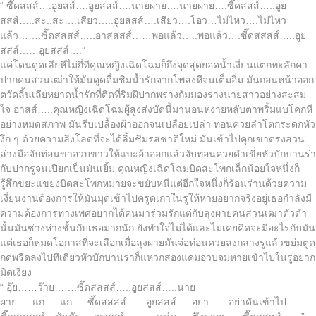
“ ซี๊ดสสส์….อูยสส์….อูยสสส์….นายผาย….นายผาย….ซี๊ดสสส์…..อูย
สสส์…..สะ..สะ….เสียว…..อูยสสส์….เสียว….โอว…ไม่ไหว….ไม่ไหว
แล้ว…….ซี๊ดสสสส์…..อาสสสส์……พอแล้ว…..พอแล้ว….ซี๊ดสสสส์…..อูย
สสส์……อูยสสส์….”
แค่โดนดูดเลียหีไม่กี่ทีคุณหญิงเฉิดโฉมก็ถึงจุดสุดยอดน้ำเงี่ยนแตกทะลักคา
ปากคนสวนเฒ่าให้มันดูดดื่มชิมน้ำรักจากโพลงหีจนเต็มอิ่ม มันถอนหน้าออก
ตวัดลิ้นเลียหยาดน้ำรักที่ติดที่ริมฝีปากพรางก้มมองร่างนายสาวอย่างสะสม
ใจ อาสส์…..คุณหญิงเฉิดโฉมผู้สูงส่งบัดนี้มานอนหงายหลับตาพริ้มแบโคกหี
อย่างหมดสภาพ มันรีบเปลื้องผ้าออกจนเปลือยเปล่า ท่อนควยลำโตกระดกหัว
งึก ๆ ด้วยความลิงโลดที่จะได้ลิ้มชิมรสชาติใหม่ มันเข้าไปคุกเข่าตรงส่วน
ล่างมือจับท่อนขาอวบขาวให้แบะอ้าออกแล้วจับท่อนควยดำเขี่ยหัวบักบานร่า
กับปากรูจนเปียกเป็นมันเยิ้ม คุณหญิงเฉิดโฉมบิดสะโพกเล็กน้อยใจหนึ่งก็
รู้สึกขยะแขยงบิดสะโพกหมายจะขยับหนีแต่อีกใจหนึ่งก็ร้อนร่านด้วยความ
เงี่ยนง่านต้องการให้มันมุดเข้าไปครูดเกาในรูให้หายอยากจริงอยู่เธอกำลังมี
ความต้องการทางเพศอยากได้คนมาร่วมรักแต่กับลุงผายคนสวนเฒ่าตัวดำ
นั้นมันช่างห่างชั้นกับเธอมากนัก ยังทำใจไม่ได้และไม่เคยคิดจะมีอะไรกับมัน
แต่เธอก็หมดโอกาสที่จะเลือกเมื่อลุงผายมันจ่อท่อนควยลงกลางรูแล้วขย่มตูด
กดพรืดลงไปทีเดียวหัวบักบานร่าก็แหวกสองแคมอวบจมหายเข้าไปในรูอยาก
มิดเงี่ยง
“ อุ๊ย……ว๊าย…….ซี๊ดสสสส์…..อูยสสส์…..นาย
ผาย…..แก…..แก…..ซี๊ดสสสส์……อูยสสส์…..อย่า……อย่าดันเข้าไป…