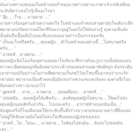
มันถามพรางเพ่งมองใบหน้าแดงก่ำของนายสาวอย่างแววตาเจ้าเล่ห์เหมือน
จะจับผิดว่าเธอไปรู้เห็นอะไรมา
“ อุ๊ย…..ว๊าย…..นายผาย…..”
นายสาวร้องอุทานด้วยความตกใจ ใบหน้าแดงก่ำหลบสายตามันใจเต้นระทึก
พยายามปกปิดอารมณ์ใคร่ที่ร้อนระอุอยู่ในอกไม่ให้มันล่วงรู้ ลุงผายเห็นดัง
นั้นมันจึงเอื้อมมือไปแตะที่แขนของนายสาวเป็นการลองเชิง
“ เป็นอะไรหรือครับ…..คุณหญิง….ทำไมหน้าแดงอย่างนี้….ไม่สบายหรือ
ครับ…..”
“ อาสสส์…นายผาย…..”
คุณหญิงเฉิดโฉมร้องอุทานออกมาใจเต้นระทึกกายร้อนวูบวาบเมื่อท่อนแขน
ขาวละเอียดอ่อนถูกมืออันหยาบกระด้างของคนสวนเฒ่าสัมผัสถูก มันกระตุ้น
เอาอารมณ์ร้อนร่านในกามที่พยายามเก็บกดไว้ลุกโชนขึ้นมาจนร่านระริก
เข่าอ่อน พยายามเบี่ยงตัวหลบมือมันจนร่างซวนเซแทบล้มลง ลุงผายจึงโอบ
มือกอดร่างขาวอวบเอาไว้
“ อูยสสส์…..นาย…..นายผาย…..ปล่อยมือนะ….อาสสส์….”
“ ปล่อยมือ….คุณหญิงก็ล้มซิครับ…..สงสัยคุณหญิงไม่สบาย….ให้ผมไปส่ง
คุณหญิงนอนพักก็แล้วกัน….ไปเถอะครับ…..อากาศข้างนอกมันเย็น…”
มันพูดเสร็จก็โอบมือกอดให้กระชับขึ้นดึงร่างขาวอวบของนายสาวที่ยืนแทบ
ไม่อยู่ให้เดินตามมันโดยไม่สนใจเสียงตอบปฏิเสธของเธอ
“ อาสส์…ไม่…ไม่นะ….นายผาย….ไม่ต้องไปส่งฉัน….ฉันจะไปของฉัน
เอง….”