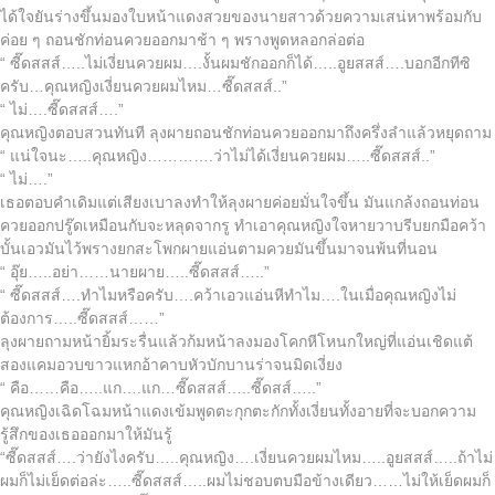
ได้ใจยันร่างขึ้นมองใบหน้าแดงสวยของนายสาวด้วยความเสน่หาพร้อมกับ
ค่อย ๆ ถอนชักท่อนควยออกมาช้า ๆ พรางพูดหลอกล่อต่อ
“ ซี๊ดสสส์…..ไม่เงี่ยนควยผม….งั้นผมชักออกก็ได้…..อูยสสส์….บอกอีกทีซิ
ครับ…คุณหญิงเงี่ยนควยผมไหม…ซี๊ดสสส์..”
“ ไม่….ซี๊ดสสส์….”
คุณหญิงตอบสวนทันที ลุงผายถอนชักท่อนควยออกมาถึงครึ่งลำแล้วหยุดถาม
“ แน่ใจนะ…..คุณหญิง………….ว่าไม่ได้เงี่ยนควยผม…..ซี๊ดสสส์..”
“ ไม่….”
เธอตอบคำเดิมแต่เสียงเบาลงทำให้ลุงผายค่อยมั่นใจขึ้น มันแกล้งถอนท่อน
ควยออกปรู๊ดเหมือนกับจะหลุดจากรู ทำเอาคุณหญิงใจหายวาบรีบยกมือคว้า
บั้นเอวมันไว้พรางยกสะโพกผายแอ่นตามควยมันขึ้นมาจนพ้นที่นอน
“ อุ๊ย…..อย่า……นายผาย…..ซี๊ดสสส์…..”
“ ซี๊ดสสส์….ทำไมหรือครับ….คว้าเอวแอ่นหีทำไม….ในเมื่อคุณหญิงไม่
ต้องการ…..ซี๊ดสสส์……”
ลุงผายถามหน้ายิ้มระรื่นแล้วก้มหน้าลงมองโคกหีโหนกใหญ่ที่แอ่นเชิดแต้
สองแคมอวบขาวแหกอ้าคาบหัวบักบานร่าจนมิดเงี่ยง
“ คือ……คือ…..แก….แก…ซี๊ดสสส์…..ซี๊ดสส์…..”
คุณหญิงเฉิดโฉมหน้าแดงเข้มพูดตะกุกตะกักทั้งเงี่ยนทั้งอายที่จะบอกความ
รู้สึกของเธอออกมาให้มันรู้
“ซี๊ดสสส์….ว่ายังไงครับ…..คุณหญิง….เงี่ยนควยผมไหม…..อูยสสส์…..ถ้าไม่
ผมก็ไม่เย็ดต่อล่ะ…..ซี๊ดสสส์…..ผมไม่ชอบตบมือข้างเดียว……ไม่ให้เย็ดผมก็