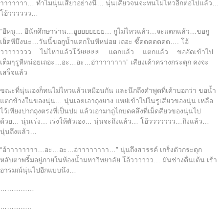
าาาาาาา… ทำไมนุ่นเสียวอย่างนี้… นุ่นเสียวจนจะทนไม่ไหวอีกต่อไปแล้ว…
โอ้วววววว…
“อีหนู… อีนักศึกษาร่าน…อูยยยยยยย… กูไม่ไหวแล้ว…จะแตกแล้ว…ขอกู
เย็ดหีมึงนะ…วันนี้ขอกูน้ำแตกในหีหน่อย เถอะ ซี๊ดดดดดดด…. โอ้
วววววววว… ไม่ไหวแล้วโว้ยยยยย… แตกแล้ว… แตกแล้ว… ขออัดเข้าไป
เต็มๆรูหีหน่อยเถอะ…อะ…อะ…อ่าาาาาาาา” เสียงเค้าครางกระตุก คงจะ
เสร็จแล้ว
ขณะที่นุ่นเองก็ทนไม่ไหวแล้วเหมือนกัน และนึกถึงคำพูดที่เค้าบอกว่า ขอน้ำ
แตกข้างในของนุ่น… นุ่นเลยเอาถุงยาง แหย่เข้าไปในรูเสียวของนุ่น เหลือ
ไว้เพียงปากถุงตรงที่เป็นปม แล้วเอามาถูไถบดคลึงที่เม็ดสียวของนุ่นไป
ด้วย… นุ่นเร่ง… เร่งให้ตัวเอง… นุ่นจะถึงแล้ว… โอ้ววววววว…ถึงแล้ว…
นุ่นถึงแล้ว…
“อ้าาาาาาาา…อะ…อะ…อ่าาาาาาาา…” นุ่นถึงสวรรค์ เกร็งตัวกระตุก
หลับตาพริ้มอยู่ภายในห้องน้ำมหาวิทยาลัย โอ้วววววว… มันช่างตื่นเต้น เร้า
อารมณ์นุ่นไปอีกแบบนึง…
……………
…………..