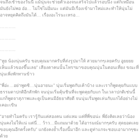
จนถึงเช้าของวันนี้ แม้นุ่นจะช่วยตัวเองจนเสร็จไปแล้วรอบนึง แต่ก็เหมือน
มันยังไม่พอ อ๋อ… ไม่ใช่ไม่อิ่มนะ แต่มันมีเรื่องเข้ามาใหม่และทำให้นุ่นไม่
อาจหยุดคิดถึงมันได้… เรื่องอะไรนะเหรอ…
………..
………..
………..
“หูย น้องนุ่นครับ ขอบคุณมากครับที่ส่งรูปมาให้ สวยมากๆเลยครับ อูยยยย
เห็นแล้วของขึ้นเลย” เสียงตาคนนั้นโทรฯมาขอบคุณนุ่นในตอนเที่ยง ขณะที่
นุ่นเพิ่งพักทานข้าว
“พี่อ่ะ…อย่าพูดซิ…นุ่นอายนะ” นุ่นเริ่มพูดกับเค้าบ้าง และเราก็พูดคุยกันแบบ
ธรรมดาปกติอีกสักพัก จนนุ่นเริ่มคุ้นชินที่จะพูดคุยกับแก ในเวลาปกติเช่นนี้
แกก็พูดจาสุภาพและดูเป็นคนมีอัธยาศัยดี จนนุ่นเริ่มพูดเล่นกับแกได้อย่างไม่
เคอะเขิน
“อายทำไมครับ เรารู้กันแค่สองคน แต่แหม แค่ที่พี่ขอน่ะ พี่ยังคิดเลยว่าน้อง
นุ่นคงไม่ให้แน่ แต่นี่… ว้าว…มีแถมมาด้วย ได้อารมณ์มากๆครับ สุดยอดเลย
ขอบคุณอีกครั้งครับ” แกยังคงย้ำเรื่องนี้มาอีก และดูท่าแกจะชอบเอามากๆซะ
ด้วย