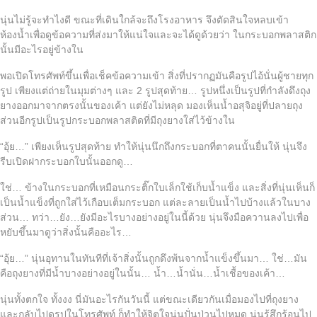
นุ่นไม่รู้จะทำไงดี ขณะที่เดินใกล้จะถึงโรงอาหาร จึงตัดสินใจหลบเข้า
ห้องน้ำเพื่อดูข้อความที่ส่งมาให้แน่ใจและจะได้ดูด้วยว่า ในกระบอกพลาสติก
นั้นมีอะไรอยู่ข้างใน
พอเปิดโทรศัพท์ขึ้นเพื่อเช็คข้อความเข้า สิ่งที่ปรากฏมันคือรูปไอ้นั่นผู้ชายทุก
รูป เพียงแต่ถ่ายในมุมต่างๆ และ 2 รูปสุดท้าย… รูปหนึ่งเป็นรูปที่กำลังดึงถุง
ยางออกมาจากตรงนั้นของเค้า แต่ยังไม่หลุด มองเห็นน้ำอสุจิอยู่ที่ปลายถุง
ส่วนอีกรูปเป็นรูปกระบอกพลาสติดที่มีถุงยางใส่ไว้ข้างใน
“อุ้ย…” เพียงเห็นรูปสุดท้าย ทำให้นุ่นนึกถึงกระบอกที่ตาคนนั้นยื่นให้ นุ่นจึง
รีบเปิดฝากระบอกใบนั้นออกดู…
ใช่… ข้างในกระบอกที่เหมือนกระติ๊กใบเล็กใช้เก็บน้ำแข็ง และสิ่งที่นุ่นเห็นก็
เป็นน้ำแข็งที่ถูกใส่ไว้เกือบเต็มกระบอก แต่ละลายเป็นน้ำไปบ้างแล้วในบาง
ส่วน… ทว่า…ยัง…ยังมีอะไรบางอย่างอยู่ในนี้ด้วย นุ่นจึงมือควานลงไปเพื่อ
หยับขึ้นมาดูว่าสิ่งนั้นคืออะไร…
“อุ้ย…” นุ่นอุทานในทันทีที่เจ้าสิ่งนั้นถูกดึงพ้นจากน้ำแข็งขึ้นมา… ใช่…มัน
คือถุงยางที่มีน้ำบางอย่างอยู่ในนั้น… น้ำ…น้ำนั่น…น้ำเชื้อของเค้า…
นุ่นทั้งตกใจ ทั้งงง นี่มันอะไรกันวันนี้ แต่ขณะเดียวกันเมื่อมองไปที่ถุงยาง
และกลับไปดูรูปในโทรศัพท์ ก็ทำให้จิตใจนุ่นปั่นป่วนไปหมด นุ่นรู้สึกร้อนไป