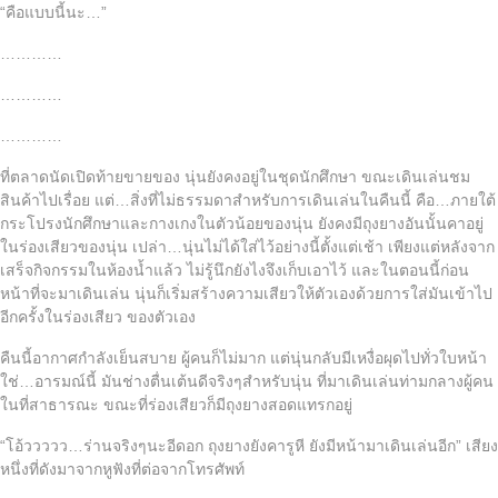
“คือแบบนี้นะ…”
…………
…………
…………
ที่ตลาดนัดเปิดท้ายขายของ นุ่นยังคงอยู่ในชุดนักศึกษา ขณะเดินเล่นชม
สินค้าไปเรื่อย แต่…สิ่งที่ไม่ธรรมดาสำหรับการเดินเล่นในคืนนี้ คือ…ภายใต้
กระโปรงนักศึกษาและกางเกงในตัวน้อยของนุ่น ยังคงมีถุงยางอันนั้นคาอยู่
ในร่องเสียวของนุ่น เปล่า…นุ่นไม่ได้ใส่ไว้อย่างนี้ตั้งแต่เช้า เพียงแต่หลังจาก
เสร็จกิจกรรมในห้องน้ำแล้ว ไม่รู้นึกยังไงจึงเก็บเอาไว้ และในตอนนี้ก่อน
หน้าที่จะมาเดินเล่น นุ่นก็เริ่มสร้างความเสียวให้ตัวเองด้วยการใส่มันเข้าไป
อีกครั้งในร่องเสียว ของตัวเอง
คืนนี้อากาศกำลังเย็นสบาย ผู้คนก็ไม่มาก แต่นุ่นกลับมีเหงื่อผุดไปทั่วใบหน้า
ใช่…อารมณ์นี้ มันช่างตื่นเต้นดีจริงๆสำหรับนุ่น ที่มาเดินเล่นท่ามกลางผู้คน
ในที่สาธารณะ ขณะที่ร่องเสียวก็มีถุงยางสอดแทรกอยู่
“โอ้ววววว…ร่านจริงๆนะอีดอก ถุงยางยังคารูหี ยังมีหน้ามาเดินเล่นอีก” เสียง
หนึ่งที่ดังมาจากหูฟังที่ต่อจากโทรศัพท์