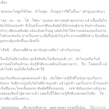
เลี่ยง
“ตกลงจะไม่ดูดใช่ไหม…ถ้าไม่ดูด…ก็รอดูข่าววีดีโอนี้นะ” เค้าขู่นุ่นกลับมา
“เอ่อ…ดะ…ดะ…ได้…ได้ค่ะ” นุ่นตอบ พลางย่อตัวคุกเข่าลง แล้วเอื้อมมือไป
จับไอ้นั่นของเค้า นี่เป็นครั้งแรกที่นุ่นสัมผัสไอ้นั่นของผู้ชาย มันช่างร้อนซะ
จริงๆ เพียงแค่สัมผัส แม้จะยังตกใจอยู่ แต่มันก็ทำให้อารมณ์ของนุ่นปั่นป่วน
ไปด้วนเช่นกัน อาจเป็นเพราะเมื่อกี้นุ่นยังไม่เสร็จ อารมณ์ที่คั่งค้าง จึงเหมือน
ถูกกระตุ้นกลับขึ้นมาอีกครั้ง
“เลียซิ…เลียควยพี่ด้วย อย่าจับอย่างเดียว” เค้าเริ่มเร่งนุ่น
ในเมื่อไม่มีทางเลือก นุ่นจึงตัดสินใจเลียของเค้า อ่า…ทำไมนุ่นถึงเริ่มมี
อารมณ์ไปกับเค้านะ มันรู้สึกดีและเพลินเป็นอย่างมาก… ใช่…ในตอนนี้ แม้
เค้าไม่สั่ง นุ่นก็เต็มใจที่จะทำให้
นุ่นเริ่มเลียและดูดอมของเค้า อืม…มันให้ความรู้สึกดีไม่น้อย นุ่นเริ่มเร่ง
จังหวะ ริมฝีปากนุ่นบีบรัดไปที่ลำของเค้า แล้วรูดเข้า ออกในปาก น้ำของเค้า
เริ่มซึมและไหลเยิ้มออกมาสัมผัสที่ลิ้นของนุ่น… รสชาติมันแปลก แม้นุ่นจะ
เคยลองชิมน้ำผู้ชายมาแล้ว แต่ครั้งนี้ให้ความรู้สึกที่แปลกออกไปอีก… ใช่…
บางทีอาจเป็นเพราะ…
“อูยยยยยยยย…เสียวควยชิบหาย…ดูดควยสดๆ อร่อยมั๊ยน้อง… โอ้วววววว…