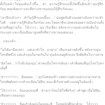
ทั้งใบหน้า ใจนุ่นเต้นเร็วขึ้น… อ่า…ความรู้สึกแบบนี้เกิดขึ้นอีกแล้ว นุ่นรู้สึก
ร้อน คอแห้งผาก และที่หว่างขาของนุ่นก็รู้สึกเริ่มแฉะ…
“เอาอีกแล้วเรา…ทำไมรู้สึกแบบนี้นะ…” นุ่นพูดกับตัวเองอย่างลังเลว่าจะทำ
ไงดี… แต่ความรู้สึกมันเรียกร้อง และโหยหาที่จะปลดปล่อยความปั่นป่วนทั้ง
มวลที่อยู่ภายใน…โอ้วววว…นุ่น เริ่มเสียว หลังจากวางถุงยางกลับคืนใน
กระบอก และเลื่อนมือมาลูบคลึงที่หว่างขาของตนเอง…
…และแล้ว…
“ไม่ได้มามือเปล่า…แต่เอาหัวใจ…มาฝาก” เสียงรอสายดังขึ้น หลังจากนุ่น
โทรศัพท์ไป แต่แล้วนุ่นก็อายเกินไป นุ่นลังเลอยู่สักแปบ จึงตัดสินใจวางสาย
“ฮัลโหล…ว่าไงจ๊ะน้องนุ่น” ตาคนนั้นโทรฯกลับมา เค้าคือคนที่นุ่นโทรไปหา
เมื่อกี้
“อ่าาาาาาาา…อือออออ…” นุ่นไม่ตอบเค้า แต่ครางอย่างแผ่วเบาผ่านสาย
โทรศัพท์เพราะกลัวจะมีคนได้ยิน ขณะที่เริ่มช่วยตัวเองอยู่ในห้องน้ำ
“โอ้วววววว…น้องนุ่นของพี่…ช่างเร่าร้อนได้ใจพี่จริงๆ” เค้าพูด เมื่อได้ยิน
เสียงครางของนุ่น
“อู้ววววววว…นี่คงกำลังตกเบ็ดอยู่ละซิ…ในชุดนักศึกษาด้วย… โอ้วววว…