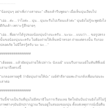
…………..
“น้องนุ่นๆ อย่าเพิ่งวางสายนะ” เสียงเค้ารีบพูดมา เมื่อเห็นนุ่นเงียบไป
“เอ่อ…ค่ะ…ว่าไงค่ะ…นุ่น…นุ่นจะรีบไปเรียนแล้วค่ะ” นุ่นยังไม่รู้จะพูดยังไง
ดีกับเค้า เพราะรู้สึกอายๆ
“เอ่อ…พี่อยากได้รูปของน้องนุ่นบ้างนะครับ…นะนะ…แบบว่า… ขอรูปตรง
นั้นขอน้องนุ่นนะครับ ไม่ต้องถ่ายให้เห็นหน้าหรอก ถ่ายแค่ตรงนั้น รับรอง
ปลอดภัย ไม่มีใครรู้ครับ นะ นะ…”
################
“เฮ้ยยยย…แล้วยัยนุ่นถ่ายให้เปล่าว่ะ นังเมย์” แนนรีบถามเมย์ในทันทีที่เมย์
เล่ามาถึงตรงนี้
“แกลองทายดูซิ ว่ายัยนุ่นถ่ายให้ป่ะ” เมย์ทำลีลาอมพะงำแกล้งเพื่อนก่อนจะ
เล่าต่อ
################
วันนี้ช่างเป็นวันที่นุ่นไม่มีสมาธิในการเรียนเลย จิตใจมันปั่นป่วนยังไงก็ไม่รู้
ภาพต่างๆมันมักปรากฏวนเวียนอยู่ในสมองของนุ่น ตั้งแต่เหตุการณ์เมื่อคืน