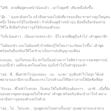
“ได้ซิ…ควยพี่อยู่ตรงหน้าน้องแล้ว…เอาไปดูดซิ” เสียงหนึ่งดังขึ้น
“อุ๊ย…” นุ่นสะดุ้งตกใจ แล้วลืมตามองไปยังที่มาของเสียง ชายร่างสูงใหญ่คน
หนึ่ง ใส่หมวกไอ้โม่งปิดหน้า กำลังยืนอยู่ข้างหน้านุ่น มือหนึ่งถือกล้องถ่าย
วีดีโอ อีกมือกำลังสาวรูดไอ้นั่นของตัวเอง
“ไงจ๊ะน้องสาว…เงี่ยนมากเหรอ เอ้า…นี่ไง ควยพี่อยู่นี่แล้วไง” เค้าพูดมาอีก
“ไม่ต้องกลัว และไม่ต้องหนี ถ้าหนีคงรู้ใช่ไหมว่าจะเกิดอะไรขึ้น” เค้าพูด
พร้อมกับยื่นกล้องวีดีโอเข้ามาเป็นการส่งสัญญาณเตือน
แน่นอน…นุ่นในขณะนั้น ตกใจเป็นอย่างมาก ไม่คิดว่าจะมาเจอเหตุการณ์
แบบนี้เข้า แต่ถึงจะตกใจแค่ไหน นุ่นก็เข้าใจในคำขู่ของเค้า
“เอ่อ…พี่…พี่อย่าทำไรนุ่นเลยนะ…นะ…นะค่ะ” นุ่นยืนทำไรไม่ถูก ได้แต่
พยายามเอามือรวบเสื้อและกระโปรงตัวเองให้ปิดร่างกายให้มิดชิดที่สุด
“รับรอง…พี่ไม่ทำไรหรอก…ก็แค่จะให้ในสิ่งที่น้องต้องการ… เอาซิ…เมื่อกี้ยัง
บอกอยากดูดควยอยู่เลยไม่ใช่เหรอ” เค้าพูด พร้อมกับเดินเข้ามาใกล้ พลาง
เอามือสาวรูดของตัวเองไปด้วย
“เอ่อ…ไม่…ไม่นะค่ะ…นุ่นพูดเล่นไปอย่างนั้นเอง” นุ่นพยายามจะหาทาง