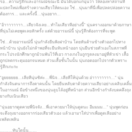
รอ…ความรู้สึกและอารมณ์ขณะนี้ มันได้บอกแก่นุ่นว่า ให้ลองหาสถานที่
แปลกใหม่เพื่อสร้างความเสียวให้ตนเอง ใช่…นุ่นมาที่นี่เพื่อปลดปล่อยความ
ต้องการ… และครั้งนี้…นุ่นอยาก…
“อ้าาาาาาาา…เสียวจังเลย…ทำไมเสียวหีอย่างนี้” นุ่นครางออกมาด้วยภาษา
ที่นุ่นไม่เคยพูดเลยสักครั้ง แต่ด้วยอารมณ์นี้ นุ่นรู้สึกต้องการที่จะพูด
ใช่…ด้วยอารมณ์นี้ นุ่นกำลังยืนพิงฝาบ้าน โดยหันด้านข้างตัวออกไปทาง
หน้าบ้าน นุ่นยังไม่กล้าพอที่จะยืนหันหน้าออก นุ่นยืนช่วยตัวเองในสภาพที่
กระโปรงนักศึกษาถูกม้วนพันไว้ที่เอว กางเกงในถูกรูดลงมาอยู่ที่หัวเข่า เสื้อ
ถูกปลดกระดุมออกจนหมด ส่วนเสื้อชั้นในนั้น นุ่นถอดออกไปจากตัวเพราะ
รู้สึกเกะกะ
“อูยยยยยย…เลียหีนุ่นซิค่ะ…พี่นิจ…เลียหีให้นุ่นด้วย อ่าาาาาาาา…” นุ่น
กำลังจินตนาการถึงตาคนนั้น โดยยืนหลับตาด้วยความเสียวอย่างเคลิบเคลิ้ม
ในอารมณ์ มือข้างหนึ่งของนุ่นลูบไล้อยู่ที่หน้าอก ส่วนอีกข้างกำลังบดคลึงถุง
ยางกับเนินเสียว
“นุ่นอยากดูดควยพี่นิจจัง…พี่เอาควยมาให้นุ่นดูดนะ อืมมมม…” นุ่นพูดก่อน
จะดึงถุงยางออกจากร่องเสียวตัวเอง แล้วเอามาใส่ปากเพื่อดูดเลียอย่าง
เพลิดเพลิน
………ทันใดนั้น……