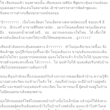
ใช่ เสียงของเค้า ของตาคนนั้น เสียงของนายพินิจ ที่พูดกระตุ้นอารมณ์ของ
นุ่นตลอดการเดินเล่นในตลาดนัด เค้าช่างสรรหาสารพัดคำพูดและ
จินตนาการต่างๆเพื่อปลุกอารมณ์ของนุ่น
“อ้าาาาาาาา…เป็นไงล่ะอีดอก โดนเย็ดกลางตลาดนัดแบบนี้ ชอบละซิ อี
ร่าน…อีกระหรี่ มาขายหีถึงตลาดนัด… อยากโดนคนทั้งตลาดรุมเย็ดเหรอ
มึง… ชอบแดกน้ำควยด้วยนี่… อ่อ…อยากแดกเยอะๆใช่ไหม…ได้ เดี๋ยวให้
พวกมันเย็ดแล้วมาแตกใส่ปากมึงให้หมดทุกคนเลย… อูวววววว”
เสียงเค้ายังคงกระตุ้นตลอดทาง อ้าาาาาาา…ทำไมนุ่นเสียวขนาดนี้นะ ยิ่ง
ฟังเค้าพูด นุ่นรู้สึกร้อนรุ่มขึ้นมาอีก ใจนุ่นเต้นแรง ขานุ่นสั่นจนแทบจะเดิน
ต่อไปไม่ไหว นุ่นอยากปลดปล่อย นุ่นจะไม่ไหวแล้ว ถ้าเป็นไปได้ นุ่นอยากจะ
ช่วยตัวเองซะตรงนี้เลย โอ้วววววว…ไม่ นุ่นทำไม่ได้ นุ่นคงต้องรีบกลับบ้าน
เพื่อไปปลดปล่อยความต้องการนี้
ขณะที่นุ่นกำลังจะขึ้นรถมอเตอร์รับจ้างจากปากซอยเพื่อเข้าบ้าน ความรู้สึก
บางอย่างสะกิดแวบเข้ามาในหัว ใช่…ก่อนถึงบ้านนุ่น จะมีบ้านร้างอยู่หลัง
หนึ่ง และซอยบ้านนุ่นค่อนข้างจะเงียบ ในเวลาขณะนี้ ผู้คนล้วนอยู่ในบ้าน
ไม่มีคนออกมาเดินพลุกพล่าน
นุ่นให้รถมอเตอร์ไซด์ไปจอดเลยบ้านร้างนั้นไปเล็กน้อย แล้วนุ่นก็ได้จังหวะ
เห็นปลอดผู้คนรีบเดินหลบเข้าไปในบ้านร้างหลังนั้น นุ่นจะเข้าไปทำไมเห