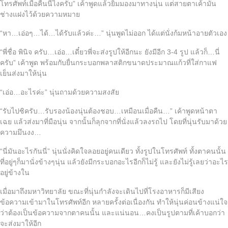
โทรศัพท์เมื่อคืนนี้ไงครับ” เค้าพูดแล้วยิ้มมองมาทางนุ่น แต่สายตาเค้ามัน
ช่างแฝงไว้ด้วยความหมาย
“หา…เอ่อๆ…ได้…ได้รับแล้วค่ะ…” นุ่นพูดไม่ออก ได้แต่นั่งก้มหน้าอายตัวเอง
“พี่ชื่อ พินิจ ครับ…เอ่อ…เดี๋ยวพี่จะส่งรูปให้อีกนะ ยังมีอีก 3-4 รูป แล้วก็…นี่
ครับ” เค้าพูด พร้อมกับยื่นกระบอกพลาสติกขนาดประมาณแก้วที่ใส่กาแฟ
เย็นส่งมาให้นุ่น
“เอ่อ…อะไรค่ะ” นุ่นถามด้วยความสงสัย
“รับไปซิครับ…รับรองน้องนุ่นต้องชอบ…เหมือนเมื่อคืน…” เค้าพูดหน้าตา
เฉย แล้วส่งมาที่มือนุ่น จากนั้นก็ลุกจากที่นั่งแล้วลงรถไป โดยที่นุ่นรับมาด้วย
ความมึนงง…
“นี่มันอะไรกันนี่” นุ่นนั่งคิดใจลอยอยู่คนเดียว ทั้งรูปในโทรศัพท์ ทั้งตาคนนั้น
ที่อยู่ๆก็มานั่งข้างๆนุ่น แล้วยังมีกระบอกอะไรอีกก็ไม่รู้ และยังไม่รู้เลยว่าอะไร
อยู่ข้างใน
เมื่อมาถึงมหาวิทยาลัย ขณะที่นุ่นกำลังจะเดินไปที่โรงอาหารก็มีเสียง
ข้อความเข้ามาในโทรศัพท์อีก หลายครั้งต่อเนื่องกัน ทำให้นุ่นค่อนข้างแน่ใจ
ว่าต้องเป็นข้อความจากตาคนนั้น และแน่นอน…คงเป็นรูปตามที่เค้าบอกว่า
จะส่งมาให้อีก