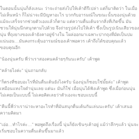
ในตอนนั้นนุ่นก็ลังเลนะ ว่าจะถ่ายส่งไปให้เค้าดีรึเปล่า แต่ก็มาคิดว่า ในเมื่อ
ไม่เห็นหน้า ก็ไม่น่าจะมีปัญหาอะไร บวกกับอารมณ์ในขณะนั้นของนุ่นด้วย
แม้จะเสร็จจากช่วยตัวเองแล้วก็ตาม แต่ความตื่นเต้นจากสิ่งที่เกิดขึ้น มัน
ชวนให้นุ่นนึกสนุกตามไปด้วย จึงถ่ายรูปส่งไปให้เค้า ซึ่งเป็นรูปเนินเสียวของ
นุ่น ที่ถุงยางของเค้ายังคาอยู่ข้างใน โผล่ออกมาเฉพาะปากถุงที่มัดเป็นปม
แน่นอน…มันคงกระตุ้นอารมณ์ของเค้าพอควร เค้าถึงได้ขอบคุณแล้ว
ขอบคุณอีก
“น้องนุ่นครับ พี่ว่าเราสองคนคล้ายๆกันนะครับ” เค้าพูด
“คล้ายไงค่ะ” นุ่นถามกลับ
“ก็ตรงที่ชอบอะไรที่มันตื่นเต้นยังไงครับ น้องนุ่นก็ชอบใช่มั๊ยล่ะ” เค้าพูด
เหมือนแทงใจดำนุ่นเลย แต่นะ มันก็ใช่ เมื่อนุ่นได้ฟังเค้าพูด ซึ่งเมื่อก่อนนุ่น
ไม่เคยเป็นแบบนี้ ไม่เคยคิดเลยว่าตัวเองจะชอบแบบนี้
“คืนนี้พี่ว่าเราน่าจะหาอะไรทำที่มันสนุกตื่นเต้นกันเล่นนะครับ” เค้าเสนอ
ความคิดมา
“เอ่อ…ทำไรค่ะ…” พอพูดถึงเรื่องนี้ นุ่นก็ยังเขินๆเค้าอยู่ แม้ว่าลึกๆแล้ว นุ่นจะ
เริ่มชอบในความตื่นเต้นขึ้นมาแล้ว