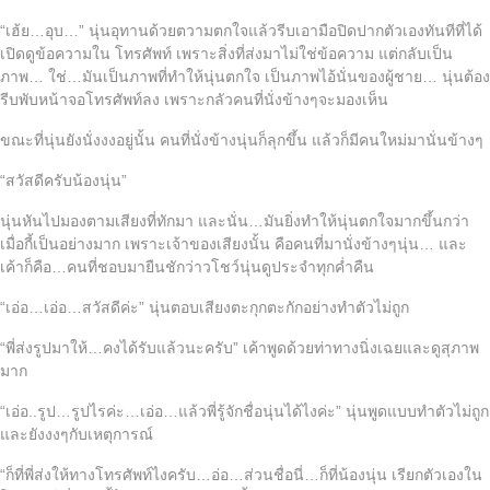
“เฮ้ย…อุบ…” นุ่นอุทานด้วยตวามตกใจแล้วรีบเอามือปิดปากตัวเองทันทีที่ได้
เปิดดูข้อความใน โทรศัพท์ เพราะสิ่งที่ส่งมาไม่ใช่ข้อความ แต่กลับเป็น
ภาพ… ใช่…มันเป็นภาพที่ทำให้นุ่นตกใจ เป็นภาพไอ้นั่นของผู้ชาย… นุ่นต้อง
รีบพับหน้าจอโทรศัพท์ลง เพราะกลัวคนที่นั่งข้างๆจะมองเห็น
ขณะที่นุ่นยังนั่งงงอยู่นั้น คนที่นั่งข้างนุ่นก็ลุกขึ้น แล้วก็มีคนใหม่มานั่นข้างๆ
“สวัสดีครับน้องนุ่น”
นุ่นหันไปมองตามเสียงที่ทักมา และนั่น…มันยิ่งทำให้นุ่นตกใจมากขึ้นกว่า
เมื่อกี้เป็นอย่างมาก เพราะเจ้าของเสียงนั้น คือคนที่มานั่งข้างๆนุ่น… และ
เค้าก็คือ…คนที่ชอบมายืนชักว่าวโชว์นุ่นดูประจำทุกค่ำคืน
“เอ่อ…เอ่อ…สวัสดีค่ะ” นุ่นตอบเสียงตะกุกตะกักอย่างทำตัวไม่ถูก
“พี่ส่งรูปมาให้…คงได้รับแล้วนะครับ” เค้าพูดด้วยท่าทางนิ่งเฉยและดูสุภาพ
มาก
“เอ่อ..รูป…รูปไรค่ะ…เอ่อ…แล้วพี่รู้จักชื่อนุ่นได้ไงค่ะ” นุ่นพูดแบบทำตัวไม่ถูก
และยังงงๆกับเหตุการณ์
“ก็ที่พี่ส่งให้ทางโทรศัพท์ไงครับ…อ่อ…ส่วนชื่อนี่…ก็ที่น้องนุ่น เรียกตัวเองใน