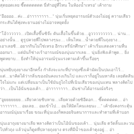
สุดยอดเลย ซี๊ดดดดดดด นี่ทำอยู่ที่ไหน ในห้องน้ำเหรอ” เค้าถาม
“อืออออ…ค่ะ…อ่าาาาาาาา…” นุ่นเริ่มหยุดอารมณ์ตัวเองไม่อยู่ ความเสียว
กระสันได้พุ่งทะยานอย่างไม่อาจหยุดยั้ง
“โอ้วววววว…เปิดเสื้อขึ้นซิจ๊ะ ดันเสื้อในขึ้นด้วย…อูววววววววว… น่าน…
อย่างนั้น… ดูรูปควยพี่ไปพลางๆนะ… เห็นไหม…น้ำควยพี่ในถุงยาง…
เอาเลยซิ…อยากกินไม่ใช่เหรอ อีกระหรี่นักศึกษา” เค้าเริ่มแสดงความหื่น
ออกมา… แต่มันก็ช่างเร้าอารมณ์ของนุ่นมากเลย… นุ่นยิ่งฟังเค้าพูด… ยิ่ง
พูดหยาบ… ยิ่งทำให้นุ่นอารมณ์รุนแรงตามเค้าขึ้นเรื่อยๆ
นุ่นหยิบถุงยางมาอีกครั้ง กำลังจะแกะที่ปากถุงซึ่งเค้ามัดเป็นปมเอาไว้…
แต่…มาคิดได้ว่ากลิ่นของมันคงแรงเกินไป และเราก็อยู่ในมหาลัย เลยตัดสิน
ใจไม่แกะ แต่เปลี่ยนมาเป็นใช้มันถูไถไปที่เนินเสียวของนุ่นแทน พลางคิดไป
ว่า…เป็นไอ้นั่นของเค้า… อ่าาาาาาาา…มันช่างได้อารมณ์จริงๆ
“อูยยยยยยย…เสียวควยชิบหาย…เลียควยด้วยซิอีดอก… ซี๊ดดดดดด… อ่า
าาาาาาา… อมเลย… อมเข้าไป… อมให้มิดโคนเลยนะ…” เค้ายังคงกระตุ้น
อารมณ์นุ่มมาเรื่อย ขณะที่นุ่นเองก็พลอยจินตนาการและทำตามที่เค้าบอก
นุ่นเอาถุงยางมาเลีย พลางคิดว่าเป็นไอ้นั่นของเค้า… นุ่นเลีย ตวัดลิ้นและวน
ไปทั่วถุง แล้วนุ่นก็ดูดที่ปลายถุงยาง ตรงที่มีน้ำของเค้าตุงอยู่… อ่า