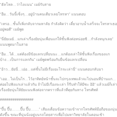
“ฮัลโหล…ว่าไงแนน” เมย์รับสาย
“อืม…วันนี้เซ็งๆ…อยู่บ้านคนเดียวเลยโทรหา” แนนตอบ
“เหรอ…ชั้นก็เพิ่งกลับจากมหาลัย กำลังคิดว่า เดี๋ยวอาบน้ำเสร็จจะโทรหาเธอ
อยู่พอดี” เมย์พูด
“นี่ยัยเมย์…แกเล่าเรื่องยัยนุ่นเพื่อนแกให้ชั้นฟังต่อหน่อยซิ…กำลังหนุกเลย”
แนนพูดมาในสาย
“อืม…ได้…แต่ต้องมีข้อแลกเปลี่ยนนะ…แกต้องเล่าให้ชั้นฟังเรื่องของแก
บ้าง…เป็นการแลกกัน” เมย์พูดพร้อมกับยื่นข้อแลกเปลี่ยน
“อ้าว…ยัยนี่…เอ่อ…แต่ชั้นไม่มีเรื่องอะไรจะเล่านี่” แนนตอบกลับมา
“เออ…ไม่เป็นไร…ไว้อาทิตย์หน้าชั้นจะไปกรุงเทพแล้วจะไปนอนที่บ้านแก…
ค่อยไปฟังแกเล่าแล้วกัน ถ้าไม่มีเรื่องจะเล่า ก็รีบทำให้มีซะ อิอิ” แล้วเมย์ก็เล่า
เรื่องยัยนุ่นให้ยัยแนนฟังต่อจากคราวที่แล้วที่คุยกันทาง โทรศัพท์
################
“ปี๊บ ปี๊บ…….ปี๊บ ปี๊บ…….” เสียงเตื่อนข้อความเข้าจากโทรศัพท์มือถือของนุ่น
ดังขึ้น ขณะที่นุ่นนั่งอยู่บนรถโดยสารเพื่อไปมหาวิทยาลัยในตอนเช้า