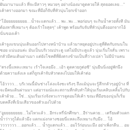
ฝันมานานแล้ว ที่จะมีสาวๆ หมวยๆ อย่างน้องมาดูดควยให้ สุดยอดเลย…”
เค้าครางออกมา ขณะที่มือก็จับที่หัวนุ่นโยกเข้าออก
“โอ้ยยยยยยยยย…น้ำจะแตกแล้ว… พะ..พะ…พอก่อนๆ จะกินน้ำควยทั้งที มัน
ต้องหาที่เหมาะๆ ต้องเร้าใจสุดๆ” เค้าพูด พร้อมกับจับที่หัวนุ่นดึงออกจากไอ้
นั่นของเค้า
เค้าจูงแขนนุ่นเดินออกไปทางหน้าบ้าน แล้วมาหยุดอยู่ประตูที่ติดกับถนนใน
ซอย แน่นอนค่ะ มันเป็นบริเวณประตู แต่ไม่มีประตูแล้ว นุ่นเริ่มใจสั่น เพราะ
กลัวมีคนเดินผ่านมา แต่ยังโชคดีที่ฝั่งตรงข้ามเป็นที่ว่างเปล่า ไม่มีบ้านคน
“ตรงนี้แหละเหมาะ เร้าใจเลยมึง…เอ้า ดูดควยกูต่อซิ” นุ่นยืนนิ่งอยู่พักนึง
ด้วยความลังเล แต่ก็ถูกเค้าจับหัวกดลงไปอมให้เค้าต่อ
โอ้วววว… บริเวณนี้มันช่างโล่งแจ้งซะจริงๆ ถึงแม้นุ่นจะรู้สึกกลัวๆอยู่บ้าง ที่
จะมีคนเดินผ่านมา แต่อารมณ์และสถานที่กลับทำให้นุ่นเริ่มเคลิบเคลิ้มไปกับ
เค้าด้วย… ใช่…นุ่นเริ่มเร่งจังหวะการดูดอมให้เค้า ขณะที่มือของนุ่นก็เริ่ม
บดคลึงที่เนินเสียวของตัวเองไปด้วย
“อูยยยยยยยย…ไม่ไหวแล้ว…อีกระหรี่นักศึกษา…อีร่านควย… เตรียมตัวแดก
น้ำว่าวกูได้แล้วมึง แดกแม่งกลางซอยนี่แหละถึงเหมาะกับมึง… โอ้
ววววววว….ออกแล้ว…. น้ำกูแตกแล้ว… อมไว้ก่อนนะมึง อย่าเพิ่งกลืน… อม