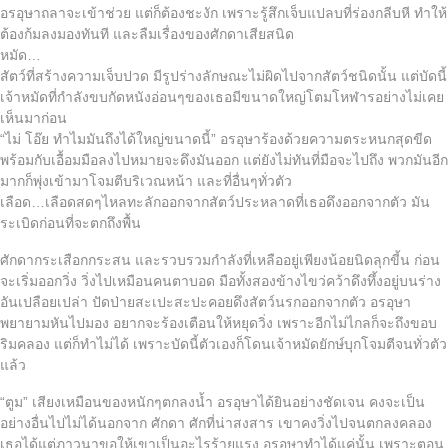
อรอุษาถลาจะเข้าช่วย แต่ก็ต้องชะงัก เพราะรู้สึกเจ็บแปลบที่ร่องกลีบหี ทำให้
ต้องก้มลงมองทันที และลืมเรื่องของศักดาเสียสนิด
หมัด…
สัตว์ที่สร้างความเจ็บปวด มีรูปร่างลักษณะไม่ผิดไปจากสัตว์ชนิดนั้น แต่บัดนี้
เจ้าหมัดที่กำลังขบกัดหนังอ่อนๆของเธอมีขนาดใหญ่โตมโหฬารอย่างไม่เคย
เห็นมาก่อน
“ไม่ โอ๊ย ทำไมมันถึงได้ใหญ่ขนาดนี้” อรอุษาร้องด้วยความตระหนกสุดขีด
พร้อมกับเอื้อมมือลงไปหมายจะดึงมันออก แต่ยังไม่ทันที่มือจะไปถึง พวกมันอีก
มากก็พุ่งเข้ามาโจมตีบริเวณหน้า และที่อื่นๆทั่วตัว
เลือด…เลือดสดๆไหลทะลักออกจากสัตว์ประหลาดที่เธอดึงออกจากตัว มัน
ระเบิดก่อนที่จะตกถึงพื้น
ศักดากระเสือกกระสน และรวบรวมกำลังที่เหลืออยู่เพียงน้อยนิดลุกขี้น ก่อน
จะเริ่มออกวิ่ง วิ่งไปเหมือนคนตาบอด มือทั้งสองข้างไขว่คว้าดึงทึ้งอยู่บนร่าง
อันเปลือยเปล่า ปัดป่ายสะเปะสะปะคอยดึงสัตว์นรกออกจากตัว อรอุษา
พยายามหันไปมอง อยากจะร้องเตือนให้หยุดวิ่ง เพราะอีกไม่ไกลก็จะถึงขอบ
ริมคลอง แต่ก็ทำไม่ได้ เพราะบัดนี้ตัวเองก็โดนเจ้าหมัดยักษ์บุกโจมตีจนทั่วตัว
แล้ว
“ตูม” เสียงเหมือนของหนักๆตกลงน้ำ อรอุษาได้ยินอย่างชัดเจน คงจะเป็น
อย่างอื่นไปไม่ได้นอกจาก ศักดา ศักที่น่าสงสาร เขาคงวิ่งไปจนตกลงคลอง
เธอได้แต่ภาวนาขอให้เขาเป็นอะไรร้ายแรง อรอุษาทำได้แค่นั้น เพราะตอน