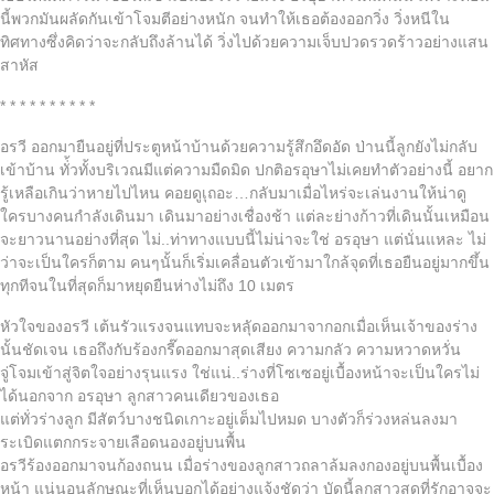
นี้พวกมันผลัดกันเข้าโจมตีอย่างหนัก จนทำให้เธอต้องออกวิ่ง วิ่งหนีใน
ทิศทางซึ่งคิดว่าจะกลับถึงล้านได้ วิ่งไปด้วยความเจ็บปวดรวดร้าวอย่างแสน
สาหัส
* * * * * * * * * *
อรวี ออกมายืนอยู่ที่ประตูหน้าบ้านด้วยความรู้สึกอึดอัด ป่านนี้ลูกยังไม่กลับ
เข้าบ้าน ทั่้วทั้งบริเวณมีแต่ความมืดมิด ปกติอรอุษาไม่เคยทำตัวอย่างนี้ อยาก
รู้เหลือเกินว่าหายไปไหน คอยดูเุถอะ…กลับมาเมื่อไหร่จะเล่นงานให้น่าดู
ใครบางคนกำลังเดินมา เดินมาอย่างเชื่องช้า แต่ละย่างก้าวที่เดินนั้นเหมือน
จะยาวนานอย่างที่สุด ไม่..ท่าทางแบบนี้ไม่น่าจะใช่ อรอุษา แต่นั่นแหละ ไม่
ว่าจะเป็นใครก็ตาม คนๆนั้นก็เริ่มเคลื่อนตัวเข้ามาใกล้จุดที่เธอยืนอยู่มากขึ้น
ทุกทีจนในที่สุดก็มาหยุดยืนห่างไม่ถึง 10 เมตร
หัวใจของอรวี เต้นรัวแรงจนแทบจะหลุัดออกมาจากอกเมื่อเห็นเจ้าของร่าง
นั้นชัดเจน เธอถึงกับร้องกรี๊ดออกมาสุดเสียง ความกลัว ความหวาดหวั่น
จู่โจมเข้าสู่จิตใจอย่างรุนแรง ใช่แน่..ร่างที่โซเซอยู่เบื้องหน้าจะเป็นใครไม่
ได้นอกจาก อรอุษา ลูกสาวคนเดียวของเธอ
แต่ทั่วร่างลูก มีสัตว์บางชนิดเกาะอยู่เต็มไปหมด บางตัวก็ร่วงหล่นลงมา
ระเบิดแตกกระจายเลือดนองอยู่บนพื้น
อรวีร้องออกมาจนก้องถนน เมื่อร่างของลูกสาวถลาล้มลงกองอยู่บนพื้นเบื้อง
หน้า แน่นอนลักษณะที่เห็นบอกได้อย่างแจ้งชัดว่า บัดนี้ลูกสาวสุดที่รักอาจจะ