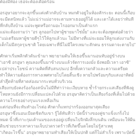
ต้องมีท้อง เธอจะต้องเดือดร้อน
อรอุษาอยากจะลุกขึ้นแต่งตัวกลับบ้าน หมกตัวอยู่ในห้องสักระยะ ตอนนี้เกือบ
จะมืดสนิทแล้ว ไม่แน่ว่าแม่อาจจะตามหาเธออยู่ก็ได้ และเดาได้เลยว่าทันที
ที่กลับถึงบ้าน แม่จะพูดหรือถามอะไรออกมาเป็นคำแรก
แม่จะต้องถามว่า “อร ลูกออกไปหาผู้ชายมาใช่มั้ย” และจะต้องพูดต่อด้วยว่า
“แม่เตรียมหาผู้ชายดีๆไว้ให้ลูกแล้วนะ ไม่มีทางที่แม่จะยอมให้ลูกแต่งงานกับ
เด็กไม่มีสกุลรุนชาติ โดยเฉพาะที่นี่ไม่มีใครเหมาะสักคน ธรรมดาจะตายไป”
ศักดาเริ่มพลิกตัวดันเข้ามา พยายามดันให้เธอขึ้นมานอนทับอยู่ข้างบน
“เอาซิ อรอุษา คุณลองขึ้นมาข้างบนแล้วจัดการเองมั่ง ยังพอมีเวลา เอาซิ”
เปล่าประโยชน์ ความคิดที่สับสนปนเป อีกทั้งความกลัวและความเครียด
ทำให้ความต้องการทางเพศหายไปโดยสิ้นเชิง หายไปพร้อมๆกับแสงอาทิตย์
ลำสุึุดท้ายที่สาดส่องมากระทบทั่วบริเวณ
เสียงกบยังคงร้องก้องสนั่นไม่มีทีท่าว่าจะเงียบหาย ซ้ำร้ายกระแสเสียงที่ฟังดู
โหยหวนยังมีการเปลี่ยนแปลงไปด้วย อรอุษาคิดว่าเป็นเสียงร้องที่เต็มไปด้วย
ความโกรธอย่างรุนแรงเหลือเกิน
แต่ก่อนที่จะทันทำอะไรต่อ ศักดาก็แหกปากร้องออกมาสุดเสียง
อรอุษาซึ่งนอนเบียดชิดกับเขา รู้ได้ทันทีว่า บัดนี้ร่างของคู่ขาแข็งเกร็งไป
หมด นิ้วที่เกาะกุมเต้านมของเธออยู่เปลี่ยนไปจิกฝังลึกบนดิน เหมือนจะให้ผืน
ดินช่วยบรรเทาความเจ็บปวดรวดร้าวที่เกิดขึ้นดโดยไม่รู้สาเหตุ
“เกิดอะไรขึ้น” อรอุษาพยายามทำเสียงให้เป็นปกติ แต่ก็ไม่สำเร็จ เพราะบัดนี้