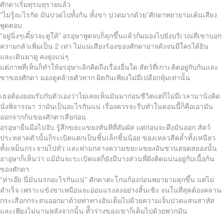
ศักดาเริ่มทุรนทุรายแล้ว
“ไม่รู้อะไรกัด มันปวดไปทั้งก้น ทั้งขา ปวดมากด้วย”ศักดาพยายามเค้นเสียง
พูดตอบ
“อยู่นิ่งๆเดี๋ยวจะดูให้” อรอุษาพูดจบก็ลุกขึ้นแล้วก้มมองไปยังบริเวณที่เขาบอก
ความกลัวเพิ่มเป็น 2 เท่า ไม่แน่เสียงร้องของศักดาอาจดังจนมีใครได้ยิน
และเดินมาดู คงยุ่งแน่ๆ
แต่ภาพที่เห็นก็ทำให้อรอุษาเลิกคิดถึงเรื่องอื่นใด สัตว์ที่เกาะติดอยู่กับก้นและ
ขาของศักดา มองดูคล้ายตัวทาก ผิดกันเพียงไม่มีเปลือกหุ้มเท่านั้น
เธอต้องยอมรับกับตัวเองว่าไม่เคยเห็นมันมาก่อนชีวิตแต่ก็ไม่มีเวลามานั่งคิด
นั่งพิจารณา ว่ามันเป็นอะไรกันแน่ เรื่องควรจะรีบทำในตอนนี้ก็คือเอามัน
ออกจากก้นของศักดาเสียก่อน
อรอุษายื่นมือไปจับ รู้สึกขยะแขยงทันทีที่สัมผัส แต่ก่อนจะดึงมันออก สัตว์
ประหลาดตัวนั้นก็ระเบิดแตกเป็นชิ้นเล็กชิ้นน้อย ของเหลวสีคล้ำทั้งเหนียว
ทั้งเหม็นกระจายไปทั่ว และท่ามกลางความขยะแขยงอันชวนสยดสยองนั้น
อาอุษาก็เห็นว่า แม้มันจะระเบิดแต่ก็ยังมีบางส่วนที่ฝังติดแน่นอยู่กับเนื้อก้น
ของศักดา
“ห่าเอ๊ย นี่มันนรกอะไรกันแน่” ศักดาตะโกนก้องก่อนพยายามลุกขึ้น แต่ไม่
สำเร็จ เพราะแข้งขาเหมือนจะอ่อนแรงลงอย่างสิ้นเชิง จนในที่สุดต้องคลาน
กระเสือกกระสนออกมาด้วยท่าทางอันเต็มไปด้วยความเจ็บปวดแสนสาหัส
และเพียงไม่นานหลังจากนั้น ทัี่วร่างของเขาก็เต็มไปด้วยพวกมัน