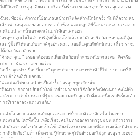
ของเขาสอดใส่เข้าไปพร้อมกับกระแทกกระทั้่นร่างเข้าออกอย่างเมามัน เพียง
ไม่กี่วินาที การสูญเสียความบริสุทธิ์ครั้งแรกของอรอุษาก็บรรลุจุดสุดยอด
ฉันจะท้องมั้ย คำถามนี้ย้อนกลับเข้ามาในจิตสำหนึกอีกครั้ง ทันทีที่ความสุข
เสียวซ่านหลุดลอยออกจากร่าง ถ้าท้อง พ่อแม่ญาติพี่น้องคงเล่นงานเธอตาย
แต่ไม่แน่ พวกนั้นอาจหาเงินมาให้เอาเด็กออก
“อรอุษา คุณไม่ใช่สาวบริสุทธิ์อีกต่อไปแล้วนะ” ศักดายั่ว “ผมชอบคุณที่สุด
เลย รู้ม้้ยที่ได้นอนกับสาวดีๆอย่างคุณ …เออนี่..คุณพักสักนิดนะ เดี๋ยวเราจะ
ได้สนุกกันต่ออีกรอบ”
“ศักคะ คุณ..” อรอุษาต้องหยุดเพื่อกลืนก้อนน้ำลายเหนียวๆลงคอ “คิดหรือ
เปล่าว่า ฉัน จะ..เออ..จะท้อง”
“อะไีร คุณห่วงเรื่อนนี้เหรอ” ศุกดาหัวเราะออกมาทันที “ก็ไม่แน่นะ เอางี้ดี
กว่า ถ้าท้องก็รีบบอกผม”
“พ่อแม่คงไม่ชอบแน่ ถ้าเป็นยังง้้้น” อรอุษาพูดเสียงสั่น
“คิดมาก” ศักดาเขยิบเข้าใกล้ “อย่างมากอาจรู้สึกผิดหวังนิดหน่อย คงไม่ทำ
อะไรมากกว่านั้นหรอก ที่รู้นะ อรอุษา ผมรักคุณ รักตั้งแต่ครั้งแรกที่เห็นแล้ว
บางทีเราอาจจะแต่งงานกัน”
แต่ฉันไม่อยากแต่งงานกับคุณ อรอุษาพร่ำบอกตัวเองอีกครั้ง ไม่อยาก
แต่งงานกับใครทั้งนั้น เหงื่อเริ่มระดมไปหลออกจากทุกรูขุมขน แต่ร่างกาย
กลับสั่นเทาเหมือนกับจะเป็นไข้ เสียงร้องระงมของกบที่คิดว่าจะต้องมีจำนวน
มากดึงกึกก้องไปทั่ว เพิ่มความรู้สึกหวาดๆให้อย่างบอกไม่ถูก อรอุษา เธอจะ