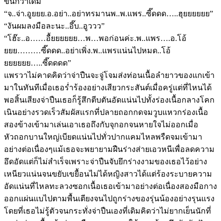
ขึ้นกว่าเดิม
“จ..จ่า.อูยยย.อ.อย่า..อย่าทรมานพ..พ.แพร..ซี๊ดดด…..ฮุยยยยยย”
“งันผมลงมือละนะ..อึ๊บ..อูววว”
“โฮ๊ะ..อ……อื้ยยยยยย…พ…พอก่อนค่ะ.พ..แพร….อ.โอ้
ยยย………ซี๊ดดด..อย่าเพิ่ง.พ..แพรแน่นไปหมด..โอ้
ยยยยยย…..ซี๊ดดดด”
แพรวาไม่คาดคิดว่าจ่าปืนจะจู่โจมส่งท่อนเนื้อลำยาวของแกเข้า
มาในทันทีเมื่อเธอร่ำร้องอย่างเสียวกระสันต์เมื่อครู่แต่ที่ไหนได้
พอสิ้นเสียงจ่าปืนเธอก็รู้สึกตีบตันอัดแน่นไปทั้งร่องเนื้อกลางโคก
เนินอย่างรวดเร็วสัมผัสแรกที่ปลายถอกกดจมวูบแหวกร่องเนื้อ
สองข้างเข้ามาเล่นเอาเธอถึงกับจุกอกจนหายใจไม่ออกเมื่อ
หัวถอกบานใหญ่เบียดแน่นไปทั่วปากแคมไหลพรืดจมเข้ามา
อย่างต่อเนื่องๆแม้เธอจะพยายามฝืนร่างส่ายเอวหนีเพื่อลดความ
อึดอัดแต่ก็ไม่สำเร็จเพราะจ่าปืนจับยึกร่างงามของเธอไว้อย่าง
เหนียวแน่นจนขยับเขยื้อนไม่ได้หญิงสาวได้แต่ร้องระบายความ
อัดแน่นที่ไหลทะลวงซอกเนื้อเธอเข้ามาอย่างต่อเนื่องสองมือกาง
ออกแผ่นแบไปตามพื้นเตียงจนไปถูกร่างของรุ่นน้องอย่างรุนแรง
โดยที่เธอไม่รู้ตัวจนกระทั่งจ่าปืนเองที่เดิมคิดว่าไม่ยากเย็นนักที่