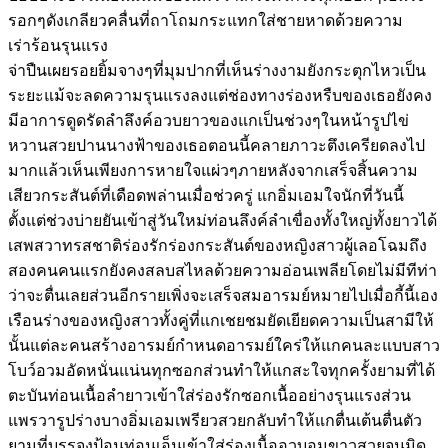
รอกๆดังเกลียวคลื่นที่ถาโถมกระแทกใส่ชายหาดด้วยความ
เร่าร้อนรุนแรง
จ่าปืนเผยรอยยิ้มจางๆที่มุมปากที่เห็นร่างงามยังกระตุกไหวเป็น
ระยะแม้จะลดความรุนแรงลงแต่ช่องทางร่องหรืบของเธอยังคง
มีอาการดูดรัดลำลึงค์อวบยาวของแกเป็นช่วงๆในหน้ารูปไข่
หวานสวยปานนางฟ้าของเธอตอนนี้คลายภาวะตึงเครียดลงไป
มากแล้วเห็นเพียงการหายใจแผ่วๆภายหลังจากเสร็จสิ้นความ
เสียวกระสันต์ที่เดือดพล่านเมื่อช่วครู่ แกอิ่มเอมใจนักที่วันนี้
ตั้งแต่ช่วงบ่ายยันเข้าสู่วันใหม่ท่อนลึงค์ลำเขื่องทั้งใหญ่ทั้งยาวได้
เสพสวาทรสชาติร่องรักร่องกระสันต์ของหญิงสาวผู้เลอโฉมถึง
สองคนคนแรกยังคงสลบสไหลด้วยความอ่อนเพลียโดยไม่มีทีท่า
ว่าจะตื่นเลยส่วนอีกรายเพิ่งจะเสร็จสมอารมย์หมายไปเมื่อกี้นี้เอง
เรือนร่างของหญิงสาวทั้งคู่ที่แกเชยชมยัดเยียดความเป็นสามีให้
นั้นแต่ละคนสร้างอารมย์กำหนดอารมย์ใคร่ให้แกคนละแบบสาว
โบว์อวมอัดหนั่นแน่นทุกซอกส่วนทำให้แกสะใจทุกครั้งยามที่ได้
ตะบันท่อนเนื้อลำยาวเข้าใส่ร่องรักซอกเนื้ออย่างรุนแรงส่วน
แพรวารูปร่างบางอิ่มเอมเพรียวสวยกลับทำให้แกตื่นเต้นตื่นตัว
ยามที่บรรจงป้อนท่อนเอ็นเข้าใส่ร่องเนื้ออวบอูมขาวสวยจนมิด