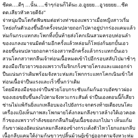
ซีดด….ดีๆ …นั้น…..ช้าๆก่อนก็ได้นะ.อ.อูยยย…อูวยยยย…ซีด
ดด.เสียวหัวควยดีจัง”
จ่าหนุ่มปืนโตกัดฟันชมต่อท่วงท่าของแพรวาเมื่อหญิงสาวเริ่ม
โหย่งก้นตัวเองขึ้นอีกครั้งจนปลายถอกไปคาอยู่ปากร่องแคมแล้ว
ห่มก้นกระแทกสะโพกทิ้งบั้นท้ายส่งโคกเนินสวมครอบท่อนลำ
ของแกลงมาจนมิดด้ามอีกครั้งแล้วหล่อนก็โหย่งก้นยกบั้นเอว
ลอยขึ้นจนปลายถอกคาร่องสวาทอีกครั้งแล้วกระแทกบั้นเอว
สวนโคกสวาทกลืนเจ้าท่อนเนื้อหมดเข้าไปอีกรอบสลับไปมาช้าๆ
สองมือเรียวยาวของแพรวาเริ่มจิกเกร็งชายโครงและแผงอกจ่า
ปืนแน่นกว่าเดิมพร้อมจังหวะห่มสะโพกกระแทกโคกเนินเข้าใส่
ท่อนเนื้อจ่าปืนแรงและเร็วขึ้นกว่าเดิม
โดยมีสองมือของจ่าปืนช่วยโอบกระชับแก้มก้นอวบอัดขาวผ่อง
ของเธอขยับขึ้นลงไปตามจังหวะกระสันต์ จ่าปืนเองตอนนี้ก็เสียว
ซ่านไม่แพ้กันยิ่งแกเหลือบมองไปยังกระจกตรงท้ายเตียงบนโตะ
เครื่องแป้งเห็นภาพสะโพกผายโค้งกลมกลึงขาวสล้างใต้เอวคอด
กิ่วของแพรวากำลังขยอกกลืนกินดุ้นเนื้อของแกไปมา เห็นแก้ม
ก้นขาวผ่องอัดแน่นกลมกลึงสองข้างกระเด้งตัวไหวโยกแถมกลีบ
เนื้อกลีบแคมใต้ง่ามก้นขาวๆปลิ้นม้วนยู้เข้ายู่ออกตามจังหวะห่ม