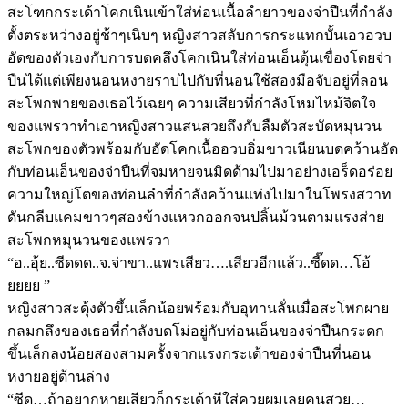
สะโฑกกระเด้าโคกเนินเข้าใส่ท่อนเนื้อลำยาวของจ่าปืนที่กำลัง
ตั้งตระหว่างอยู่ช้าๆเนิบๆ หญิงสาวสลับการกระแทกบั้นเอวอวบ
อัดของตัวเองกับการบดคลึงโคกเนินใส่ท่อนเอ็นดุ้นเขื่องโดยจ่า
ปืนได้แต่เพียงนอนหงายราบไปกับที่นอนใช้สองมือจับอยู่ที่ลอน
สะโพกพายของเธอไว้เฉยๆ ความเสียวที่กำลังโหมไหม้จิตใจ
ของแพรวาทำเอาหญิงสาวแสนสวยถึงกับลืมตัวสะบัดหมุนวน
สะโพกของตัวพร้อมกับอัดโคกเนื้ออวบอิ่มขาวเนียนบดคว้านอัด
กับท่อนเอ็นของจ่าปืนที่จมหายจนมิดด้ามไปมาอย่างเอร็ดอร่อย
ความใหญ่โตของท่อนลำที่กำลังคว้านแท่งไปมาในโพรงสวาท
ดันกลีบแคมขาวๆสองข้างแหวกออกจนปลิ้นม้วนตามแรงส่าย
สะโพกหมุนวนของแพรวา
“อ..อุ้ย..ซีดดด..จ.จ่าขา..แพรเสียว….เสียวอีกแล้ว..ซี๊ดด…โอ้
ยยยย ”
หญิงสาวสะดุ้งตัวขึ้นเล็กน้อยพร้อมกับอุทานลั่นเมื่อสะโพกผาย
กลมกลึงของเธอที่กำลังบดโม่อยู่กับท่อนเอ็นของจ่าปืนกระดก
ขึ้นเล็กลงน้อยสองสามครั้งจากแรงกระเด้าของจ่าปืนที่นอน
หงายอยู่ด้านล่าง
“ซีด…ถ้าอยากหายเสียวก็กระเด้าหีใส่ควยผมเลยคนสวย…