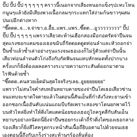
ปั๊ป ปั๊ป ปั๊ป ๆ ๆ ๆ ๆ ๆ คราวนี้เนอกจากเสียงหนอกแข็งๆปะทะโหน
กนูนๆแล้วยังมีเสียงพวงเนื้อกลมๆกระแทกใส่ง่ามก้นขาวๆผสม
ปนเปอีกต่างหาก
“ซี๊ดดด..จ…จ.จ่าขา.อ.อื้ย..แพร..แพร..ซี๊ดด…อูวววววววว” ปั๊ป
ปั๊ป ปั๊ป ๆ ๆ ๆ ๆ แพรวาเสียวสะท้านเฮือกสองมือกอดรัดจ่าปืนจน
สุดแรงซอกแคมของเธอขมิบถี่รัดตอดดูดท่อนลำและหัวถอกจ่า
ปืนซ้ำแล้วซ้ำเล่าอย่างรุนแรงจนเธอเองก็ไม่รู้ตัวแต่จ่าปืนนั้น
เสียวท่อนลำจนตัวโก่งถึงกับกัดฟันจนแทบหักหมดทั้งปากบาง
ครั้งแกก็ยังต้องเผลอครางระบายความกระสันต์ออกมาตาม
ไรฟันด้วยซ้ำ
“ซี๊ดดด..คนสวยเย็ดมันสุดใจจริงๆเลย..อูยยยยยยย”
แพรวาไม่สนใจคำสบทอันหยาบคายของจ่าปืนโตเธอเสียวซ่าน
จนแทบจะขาดใจตายแล้วในตอนนี้สันเอ็นที่กำลังวิ่งทะยานเข้า
ออกซอกเนื้ออันคับแน่นแถมบีบรัดเพราะสองขาโดนยกพาดไว้
บนหัวไหล่ยิ่งทำให้ติ่งไตแตดน้อยของเธอถูไถครูดสีกับสันเอ็น
หยาบๆอย่างถนัดถนี่ยิ่งจ่าปืนซอยกระเด้าถี่รัวติ่งไตของเธอกลาง
ร่องเสียวก็ยิ่งสีไสครูดกระหน่ำสันเนื้อถี่ยิบอตามไปด้วยจนเธฮ
เองตอนนี้ถึงกับเกร็งร่างสะท้านๆร้องลั่นห้อง