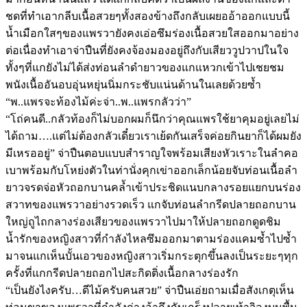
ชดที่ทำเอากลีบเนื้อสวยๆทั้งสองข้างถึงกลับเผยออ้าออกแบบนี้
น้ำเมือกใสๆของแพรวายังคงเอ่อซึมร่องเนื้อสวยใสออกมาอย่าง
ต่อเนื่องทำเอาจ่าปืนที่ยังคงจ้องมองอยู่ถึงกับเสียววูปวาปในใจ
ทั้งๆที่แกยังไม่ได้ส่งท่อนลำดำยาวของแกแหวกเข้าไปเชยชม
พนังเนื้ออันอบอุ่นหยุ่นนิ่มกระชับแน่นด้านในเลยด้วยซ้ำ
“พ..แพรจะท้องไม้ค่ะจ่า..พ..แพรกลัวว่า”
“โถ่คนดี..กลัวท้องก็ไม่บอกผมก็นึกว่าคุณแพรใช้ยาคุมอยู่เลยไม่
ได้ถาม….แต่ไม่ต้องกลัวเดี๋ยวเราเย้ดกันเสร็จค่อยกินยาก็ได้ผมยัง
มีเหรออยู่” จ่าปืนตอบแบบสำราญใจพร้อมเสียงหัวเราะในลำคอ
เบาพร้อมกับโหย่งตัวในท่านั่งคุกเข่าออกเล็กน้อยจับท่อนเนื้อลำ
ยาวจรดจ่อหัวถอกบานคล้ำเข้าประชิดแนบกลางรอยแยกบนร่อง
สวาทของแพรวาอย่างรวดเร็ว แกจับท่อนลำกรีดปลายถอกบาน
ใหญ่ถูไถกลางร่องเสียวของแพรวาไปมาให้ปลายถอกดูดชิม
น้ำรักของหญิงสาวที่กำลังไหลซึมออกมาตามร่องแคมซ้ำไปซ้ำ
มาจนแกเห็นบั้นเอวของหญิงสาวเริ่มกระตุกขึ้นลงเป็นระยะๆทุก
ครั้งที่แกกรีดปลายถอกไปสะกิดติ่งเนื้อกลางร่องรัก
“เป็นยังไงครับ…ดีไม้ครับคนสวย” จ่าปืนเอ่ยถามเมื่อสังเกตุเห็น