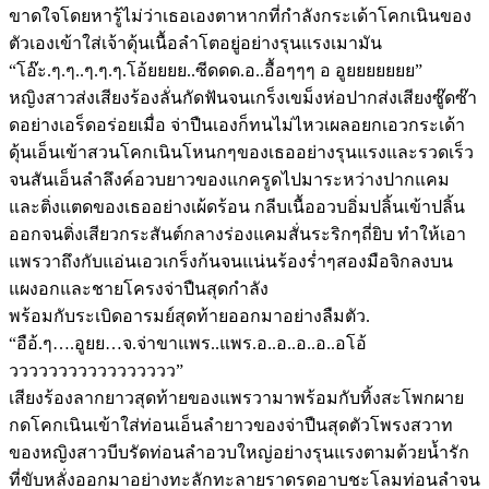
ขาดใจโดยหารู้ไม่ว่าเธอเองตาหากที่กำลังกระเด้าโคกเนินของ
ตัวเองเข้าใส่เจ้าดุ้นเนื้อลำโตอยู่อย่างรุนแรงเมามัน
“โอ๊ะ.ๆ.ๆ..ๆ.ๆ.ๆ.โอ้ยยยย..ซีดดด.อ..อื้อๆๆๆ อ อูยยยยยยย”
หญิงสาวส่งเสียงร้องลั่นกัดฟันจนเกร็งเขม็งห่อปากส่งเสียงซู๊ดซ๊า
ดอย่างเอร็ดอร่อยเมื่อ จ่าปืนเองก็ทนไม่ไหวเผลอยกเอวกระเด้า
ดุ้นเอ็นเข้าสวนโคกเนินโหนกๆของเธออย่างรุนแรงและรวดเร็ว
จนสันเอ็นลำลึงค์อวบยาวของแกครูดไปมาระหว่างปากแคม
และติ่งแตดของเธออย่างเผ้ดร้อน กลีบเนื้ออวบอิ่มปลิ้นเข้าปลิ้น
ออกจนติ่งเสียวกระสันต์กลางร่องแคมสั่นระริกๆถี่ยิบ ทำให้เอา
แพรวาถึงกับแอ่นเอวเกร็งก้นจนแน่นร้องร่ำๆสองมือจิกลงบน
แผงอกและชายโครงจ่าปืนสุดกำลัง
พร้อมกับระเบิดอารมย์สุดท้ายออกมาอย่างลืมตัว.
“อือ้.ๆ….อูยย…จ.จ่าขาแพร..แพร.อ..อ..อ..อ..อโอ้
ววววววววววววววววว”
เสียงร้องลากยาวสุดท้ายของแพรวามาพร้อมกับทิ้งสะโพกผาย
กดโคกเนินเข้าใส่ท่อนเอ็นลำยาวของจ่าปืนสุดตัวโพรงสวาท
ของหญิงสาวบีบรัดท่อนลำอวบใหญ่อย่างรุนแรงตามด้วยน้ำรัก
ที่ขับหลั่งออกมาอย่างทะลักทะลายราดรดอาบชะโลมท่อนลำจน