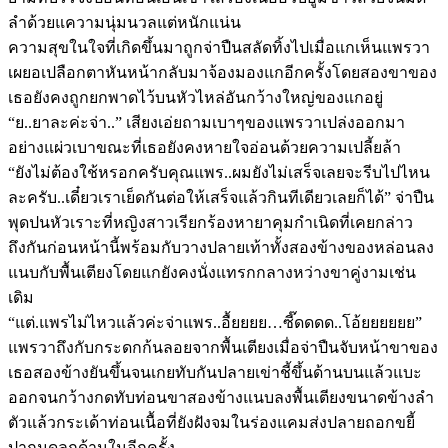
ลำด้วยแความนุ่มนวลแต่หนักแน่น
ความสุขในใจที่เกิดขึ้นมาถูกจ่าปืนสลัดทิ้งไปเมื่อแกเห็นแพรวา
เผยอเปลือกตาหันหน้ากลับมาจ้องมองแกอีกครั้งโดยสองขาของ
เธอยังคงถูกยกพาดไว้บนหัวไหล่อันกว้างใหญ่ของแกอยู่
“ย..ยาละค่ะจ่า..” เสียงเอ่ยถามเบาๆของแพรวาเปล่งออกมา
อย่างแผ่วเบาขณะที่เธอยังคงหายใจอ่อนด้วยความเปลี้ยล้า
“ยังไม่ต้องใช้หรอกครับคุณแพร..ผมยังไม่เสร็จเลยจะรีบไปไหน
ละครับ..เดี๋ยวเราเย็ดกันต่อให้เสร็จแล้วกินทีเดียวเลยก็ได้” จ่าปืน
พุดปนหัวเราะที่หญิงสาวเรียกร้องหายาคุมกำเนิดที่เคยกล่าว
ถึงกันก่อนหน้านี้พร้อมกับวางปลายเท้าทั้งสองข้างของหล่อนลง
แนบกับพื้นเตียงโดยแกยังคงนั่งแทรกกลางหว่างขาคู่งามเช่น
เดิม
“แต่.แพรไม่ไหวแล้วค่ะจ่าแพร..อื้ยยยย…ซี๊ดดดด..โอ้ยยยยยย”
แพรวาถึงกับกระดกก้นลอยจากพื้นเตียงเมื่อจ่าปืนจับหน้าขาของ
เธอสองข้างยันขึ้นจนเกยทับกันปลายเข่าชี้ขึ้นด้านบนแล้วแบะ
ออกจนกว้างกดทับท่อนขาสองข้างแนบลงพื้นเตียงขนาดข้างลำ
ตัวแล้วกระเด้าท่อนเนื้อที่ยังฝังจมในร่องแคมส่งปลายถอกขยี้
ปากมดลูกด้านในอีกครั้ง