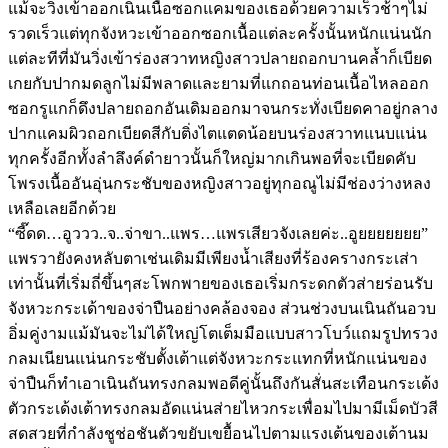
แม้จะวิ่งเข้าออกเนินเนื้อซอกแคมของเธอด้วยความเร็วช้าๆไม่
รวดเร็วแต่ทุกจังหวะเข้าออกซอกเนื้อแต่ละครั้งนั้นหนักแน่นนัก
แต่ละทีที่มันวิ่งเข้าร่องสวาทหญิงสาวปลายถอกบานคล้ำก็เบียด
เกยกับปากมดลูกไม่มีพลาดและยามที่แกถอนท่อนเนื้อไหลออก
ซอกรูแกก็ดึงปลายถอกอันเดิมออกมาจนกระทั่งเบียดคาอยู่กลาง
ปากแคมผิวถอกเบียดสีกับติ่งไตแตดน้อยบนร่องสวาทแนบแน่น
ทุกครั้งอีกทั้งลำลึงค์ดำยาวนั้นก็ใหญ่มากเกินพอที่จะเบียดคับ
โพรงเนื้ออันอุ่นกระชับของหญิงสาวอยู่ทุกอณูไม่มีช่องว่างหลง
เหลือเลยอีกด้วย
“ซี๊ดด…อูววว..จ..จ่าขา..แพร…แพรเสียวจังเลยค่ะ..อูยยยยยยย”
แพรวายังคงหลับตาเช่นเดิมมีเพียงน้ำเสียงที่ร้องครางกระเส่า
เท่านั้นที่เริ่มถี่ขึ้นๆสะโพกพายของเธอเริ่มกระดกตัวส่ายร่อนรับ
จังหวะกระเด้าของจ่าปืนอย่างคล้องจอง ส่วนช่วงบนเนินถันอวบ
อิ่มคู่งามแม้มันจะไม่ได้ใหญ่โตเต็มมือแบบสาวโบว์แถมรูปทรวง
กลมเนียนแน่นกระชับตั้งเต้าแต่จังหวะกระแทกที่หนักแน่นของ
จ่าปืนก็ทำเอาเนินถันทรงกลมพอดีคู่นั้นถึงกันสั่นสะเทือนกระเด้ง
ตัวกระเด้งเต้าทรงกลมอัดแน่นส่ายไหวกระเพื่อมไปมามีเม็ดบัวสี
สดสวยที่กำลังชูช่อชันตัวขยับเขยื้อนไปตามแรงเต้นของเต้านม