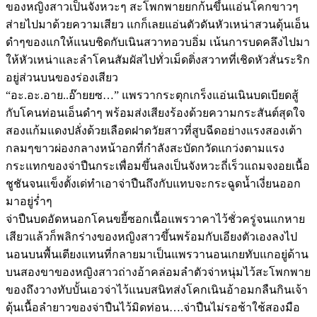
ของหญิงสาวเป็นจังหวะๆ สะโพกพายยกก้นขึ้นแอ่นโคกขาวๆ
ส่ายไปมาด้วยความเสียว แกก็เลยแอ่นตัวดันหัวเหน่าสวนดุ้นเอ็น
ดำๆของแกให้แนบชิดกับเนินสวาทอวบอิ่ม เน้นการบดคลึงไปมา
ให้หัวเหน่าและลำโคนสัมผัสไปทั่วเม็ดติ่งสวาทที่เชิดหัวสั่นระริก
อยู่ส่วนบนของร่องเสียว
“อะ.อะ.อาย..อ๊ายยซ…” แพรวากระตุกเกร็งแอ่นเนินบดเบียดสู้
กับโคนท่อนเอ็นดำๆ พร้อมส่งเสียงร้องด้วยความกระสันต์สุดใจ
สองแก้มแดงปลั่งด้วยเลือดฝาดวัยสาวที่สูบฉีดอย่างแรงสองเต้า
กลมๆขาวผ่องกลางหน้าอกที่กำลังสะบัดกวัดแกว่งตามแรง
กระแทกของจ่าปืนกระเพื่อมขึ้นลงเป็นจังหวะถี่เร็วแถมจงอยเนื้อ
ชูชันจนแข็งตั้งเด่ทำเอาจ่าปืนถึงกับแทบจะกระฉูดน้ำเงี่ยนออก
มาอยู่ร่ำๆ
จ่าปืนบดอัดหนอกโคนขยี้ซอกเนื้อแพรวาคาไว้ชั่วครู่จนแกหาย
เสียวแล้วก็พลิกร่างของหญิงสาวขึ้นพร้อมกับเอียงตัวเองลงไป
นอนบนพื้นเตียงแทนที่กลายมาเป็นแพรวานอนเกยทับแกอยู่ด้าน
บนสองขาของหญิงสาวถ่างอ้าคล่อมลำตัวจ่าหนุ่มไว้สะโพกพาย
ของถึงวางทับบั้นเอวจ่าไว้แนบสนิทส่งโคกเนินอ้าอมกลืนกินเจ้า
ดุ้นเนื้อลำยาวของจ่าปืนไว้มิดท่อน….จ่าปืนไม่รอช้าใช้สองมือ