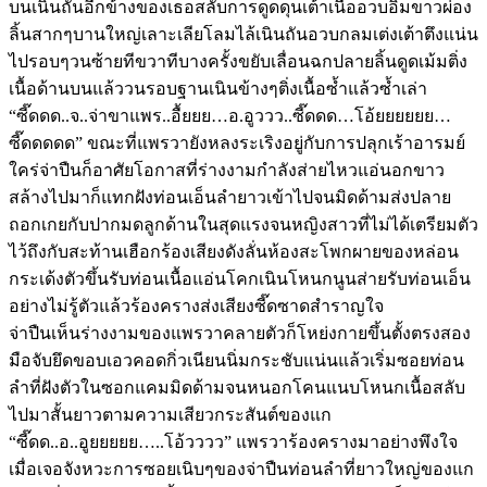
บนเนินถันอีกข้างของเธอสลับการดูดดุนเต้าเนื้ออวบอิ่มขาวผ่อง
ลิ้นสากๆบานใหญ่เลาะเลียโลมไล้เนินถันอวบกลมเต่งเต้าตึงแน่น
ไปรอบๆวนซ้ายทีขวาทีบางครั้งขยับเลื่อนฉกปลายลิ้นดูดเม้มติ่ง
เนื้อด้านบนแล้ววนรอบฐานเนินข้างๆติ่งเนื้อซ้ำแล้วซ้ำเล่า
“ซี๊ดดด..จ..จ่าขาแพร..อื้ยยย…อ.อูววว..ซี๊ดดด…โอ้ยยยยยย…
ซี๊ดดดดด” ขณะที่แพรวายังหลงระเริงอยู่กับการปลุกเร้าอารมย์
ใคร่จ่าปืนก็อาศัยโอกาสที่ร่างงามกำลังส่ายไหวแอ่นอกขาว
สล้างไปมาก็แทกฝังท่อนเอ็นลำยาวเข้าไปจนมิดด้ามส่งปลาย
ถอกเกยกับปากมดลูกด้านในสุดแรงจนหญิงสาวที่ไม่ได้เตรียมตัว
ไว้ถึงกับสะท้านเฮือกร้องเสียงดังลั่นห้องสะโพกผายของหล่อน
กระเด้งตัวขึ้นรับท่อนเนื้อแอ่นโคกเนินโหนกนูนส่ายรับท่อนเอ็น
อย่างไม่รู้ตัวแล้วร้องครางส่งเสียงซี๊ดซาดสำราญใจ
จ่าปืนเห็นร่างงามของแพรวาคลายตัวก็โหย่งกายขึ้นตั้งตรงสอง
มือจับยึดขอบเอวคอดกิ่วเนียนนิ่มกระชับแน่นแล้วเริ่มซอยท่อน
ลำที่ฝังตัวในซอกแคมมิดด้ามจนหนอกโคนแนบโหนกเนื้อสลับ
ไปมาสั้นยาวตามความเสียวกระสันต์ของแก
“ซี๊ดด..อ..อูยยยยย…..โอ้วววว” แพรวาร้องครางมาอย่างพึงใจ
เมื่อเจอจังหวะการซอยเนิบๆของจ่าปืนท่อนลำที่ยาวใหญ่ของแก