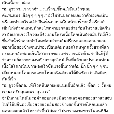
เนินเนื้อขาวผ่อง
“อ..ฮูวววว…จ่าขาจ่า…ร..เร็วๆ..ซี๊ดด..โอ๊ะ..เร็วๆเลย
ค่ะ.พ..แพร..อื้อๆ ๆ ๆ ๆ ๆ .” ยังไม่ทันบอกจบเลยว่าตัวเองจะเป็น
หรือจะทำอะไรแค่จ่าปืนเห็นท่าทางใบหน้าเกร็งซะคิ้วเรียวดำ
เข้มโก่งตัวจนแทบหักสะโพกผายยกลอยส่ายร่อนไหวๆสะบัดก้น
สะบัดเอวแก่วงไกวซะถี่รัวแถมโพรงเนื้อโคกเนินยังขมิบรัดถี่เร็ว
ขึ้นขับน้ำรักอาบชำโลมท่อนลำจนล้นปรี่กระฉอกออกมาตาม
ซอกเนื้อสองข้างจนเปรอะเปื้อนเต็มหนอกโคนทุกครั้งยามที่แก
กระแทกอัดท่อนเอ็นใส่ร่องรกของแพรวาจนมิดด้ามจ่าปืนก็รู้ดี
ว่าอารมย์สวาทของหญิงสาวลุกไหม้เต็มที่แล้วเลยประเคนท่อน
เนื้อใส่โคกเนินขาวผ่องเร็วขึ้นแรงขึ้นกว่าเดิม ปั๊ก ปั๊ก ๆ ๆ ๆ จน
เสียกหนอกโคนกระแทกโหนกเนินดังจนได้ยินชัดกว่าเดิมติดๆ
กันถี่เร็ว
“อ..อูววซี๊ดดด…หีเร็วหนีบควยผมแน่นขึ้นอีกแล้ว..ซี๊ดด..ง..งั้นผม
เร่งนะครับคุณแพร..อูวววว”
จ่าปืนถามโดยไม่รอคำตอบกะละมือจากเอวคอดของสาวสวยจับ
ไปที่ใต้ปลีน่องเรียวสวยอวบอิ่มสองข้างยกขึ้นพาดไหล่แนบลำ
คอของแกแล้วโหย่งตัวขึ้นโน้มลงไปหาร่างงามขาวโพลนที่ยัง