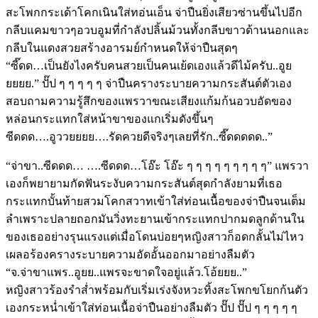
สะโพกกระเด้าโคกเนินใส่ทอ่นเอ็น จ่าปืนยิ่งเสียวซ่านขึ้นไปอีก
กลีบแคมขาวๆอวบอูมที่กำลังปลิ้นม้วนทั้งกลีบขาวด้านนอกและ
กลีบในแดงสวยสร้างอารมย์กำหนดให้จ่าปืนสุดๆ
“ซี๊ดด…เป็นยังไงครับคนสวยเป็นคนเย้ดเองแล้วดีไม้ครับ..อูย
ยยยย.” ปั๊ป ๆ ๆ ๆ ๆ ๆ จ่าปืนครางระบายความกระสันต์ตัวเอง
สอบถามความรู้สึกของแพรวาขณะเสียงแก้มก้นอวบอัดของ
หล่อนกระแทกใส่หน้าขาของแกเริ่มดังขึ้นๆ
ซีดดด….อูววยยยย….รัดควยดีจริงๆเลยที่รัก..ซี๊ดดดดด..”
“จ่าขา..ซีดดด… ….ซีดดด…โอ๊ะ โอ๊ะ ๆ ๆ ๆ ๆ ๆ ๆ ๆ ๆ ๆ” แพรวา
เองก็พยายามกัดฟันระงับความกระสันต์สุดกำลังยามที่เธอ
กระแทกบั้นท้ายสวมโคกสวาทเข้าใส่ท่อนเนื้อของจ่าปืนจนเต็ม
ลำเพราะปลายถอกมันวิ่งทะยานเข้ากระแทกปากมดลูกด้านใน
ของเธออย่างรุนแรงแต่เมื่อโดนบ่อยๆหญิงสาวก็อดกลั้นไม่ไหว
เผลอร้องครางระบายความอัดอั้นออกมาอย่างลืมตัว
“จ.จ่าขาแพร..อูยย..แพรจะขาดใจอยู่แล้ว.โอ้ยยย..”
หญิงสาวร้องรำส่ำพร้อมกับเริ่มเร่งจังหวะทิ้งสะโพกขโยกก้นตัว
เองกระหน่ำเข้าใส่ท่อนเนื้อจ่าปืนอย่างลืมตัว ปั๊ป ปั๊ป ๆ ๆ ๆ ๆ ๆ