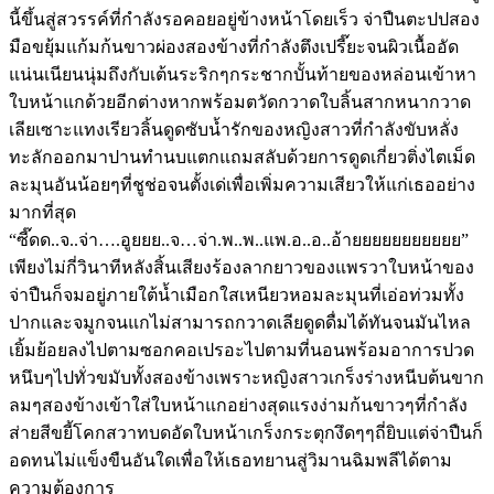
นี้ขึ้นสู่สวรรค์ที่กำลังรอคอยอยู่ข้างหน้าโดยเร็ว จ่าปืนตะปปสอง
มือขยุ้มแก้มก้นขาวผ่องสองข้างที่กำลังตึงเปรี๊ยะจนผิวเนื้ออัด
แน่นเนียนนุ่มถึงกับเต้นระริกๆกระชากบั้นท้ายของหล่อนเข้าหา
ใบหน้าแกด้วยอีกต่างหากพร้อมตวัดกวาดใบลิ้นสากหนากวาด
เลียเซาะแทงเรียวลิ้นดูดซับน้ำรักของหญิงสาวที่กำลังขับหลั่ง
ทะลักออกมาปานทำนบแตกแถมสลับด้วยการดูดเกี่ยวติ่งไตเม็ด
ละมุนอันน้อยๆที่ชูช่อจนตั้งเด่เพื่อเพิ่มความเสียวให้แก่เธออย่าง
มากที่สุด
“ซี๊ดด..จ..จ่า….อูยยย..จ…จ่า.พ..พ..แพ.อ..อ..อ้ายยยยยยยยยยย”
เพียงไม่กี่วินาทีหลังสิ้นเสียงร้องลากยาวของแพรวาใบหน้าของ
จ่าปืนก็จมอยู่ภายใต้น้ำเมือกใสเหนียวหอมละมุนที่เอ่อท่วมทั้ง
ปากและจมูกจนแกไม่สามารถกวาดเลียดูดดื่มได้ทันจนมันไหล
เยิ้มย้อยลงไปตามซอกคอเปรอะไปตามที่นอนพร้อมอาการปวด
หนึบๆไปทั่วขมับทั้งสองข้างเพราะหญิงสาวเกร็งร่างหนีบต้นขาก
ลมๆสองข้างเข้าใส่ใบหน้าแกอย่างสุดแรงง่ามก้นขาวๆที่กำลัง
ส่ายสีขยี้โคกสวาทบดอัดใบหน้าเกร็งกระตุกงึดๆๆถี่ยิบแต่จ่าปืนก็
อดทนไม่แข็งขืนอันใดเพื่อให้เธอทยานสู่วิมานฉิมพลีได้ตาม
ความต้องการ