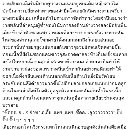
คงหลับตาเม้มริมฝีปากคู่บางจนแน่นอยู่เช่นเดิม หญิงสาวไม่
ขัดขืนการเปลี่ยนท่าทางของจ่าปืนโตเลยสักนิดร่างงามเพรียว
บางสวยอิ่มเอมเคลื่อนตัวไปตามการจัดท่าทางโดยจ่าปืนอย่างว่า
ง่ายพลันที่จ่าหนุ่มผู้ช่ำชองโน้มกายลงด้านล่างวางสองมือยันพื้น
เตียงข้างลำตัวของแพรวาขณะที่สองขาของเธอยังวางพาดหัน
ไหล่ของจ่าหนุ่มสะโพกผายโค้งมลกลมกลึงก็เลยแอ่นลอย
กระดกบั้นท้ายยกสูงแอ่นกอยก้นขาวๆอวบอัดจนเชิดหงายขึ้น
ท่อนเนื้อที่ฝังในซอกแคมขาวๆสะอาดตาสองข้างก็เลยยิ่งจมหาย
ลงไปในซอกเนื้อจนสุดลำสองขาที่วางแนบลำคอจ่าปืนทำให้
ง่ามขาขาวผ่องของแพรวาหนีบเข้าหากันอย่างพอดีเลยทำให้
ซอกเนื้อทั้งกลีบแคมด้านนอกกลีบเนื้อด้านในยิ่งบีบรัดโอบ
กระชับท่อนลึง์ดำยาวมากขึ้นไปอีกปลายถอกเกยแนบปากมดลูก
ด้านในจนลำลึงค์โก่งตัวถูครูดผิวถอกและสันเอ็นทั้งโพรงเนื้อ
และมดลูกด้านในจนแพรวาจุกแน่นหูอื้อตาลายเสียวซ่านจนสุด
บรรยาย
“ซี๊ดดด..จ…จ.จ่าขา.อ.อื้ย..แพร..แพร..ซี๊ดด…อูวววววววว” ปั๊ป
ปั๊ป ปั๊ป ๆ ๆ ๆ ๆ ๆ
เสียงหนอกโคนวิ่งกระแทกโหนกเนนินอวบอูมดังสั่นลั่นเตียงเมื่อ