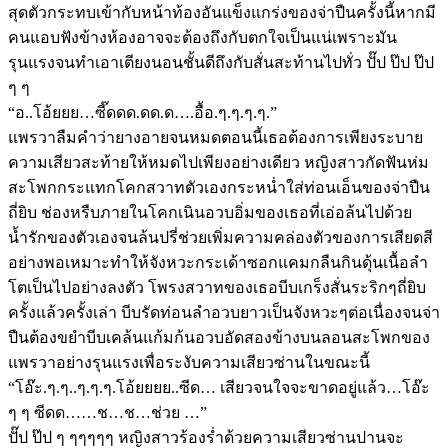
สุดตัวกระทบเข้ากับหน้าท้องอันแข็งแกร่งของจ่าปืนครั้งนี้หากมี
คนแอบฟังข้างห้องอาจจะต้องถึงกับตกใจเป็นแน่เพราะมัน
รุนแรงจนทำเอาเตียงนอนชั้นดีถึงกับสั่นสะท้านไปทั่ว ปั๊ป ป๊ป ป๊ป
ๆ ๆ
“อ..โอ้ยยย…ซี๊ดดด.ดด.ด….อื้อ.ๆ.ๆ.ๆ.ๆ.”
แพรวาลืมคำว่ายางอายจนหมดตอนนี้เธอต้องการเพียงระบาย
ความเสียวสะท้ายให้หมดไปเพียงอย่างเดียว หญิงสาวกัดฟันห่ม
สะโพกกระแทกโคกสวาทตัวเองกระหน่ำใส่ท่อนเอ็นของจ่าปืน
ถี่ยิบ ช่องหรืบภายในโคกเนินอวบอิ่มของเธอที่เอ่อล้นไปด้วย
น้ำรักของตัวเองจนล้นปรี่ช่วยเพิ่มความคล่องตัวของการเสียดสี
อย่างพอเหมาะทำให้จังหวะกระเด้าซอกแคมกลืนกินดุ้นเนื้อลำ
โตเป็นไปอย่างลงตัว โพรงสวาทของเธอบีบเกร็งสั่นระริกๆถี่ยิบ
ครั้งแล้วครั้งเล่า บีบรัดท่อนลำอวบยาวเป็นจังหวะๆต่อเนื่องจนจ่า
ปืนต้องขยำบีบเคล้นแก้มก้นอวบอัดสองข้างบนลอนสะโพกของ
แพรวาอย่างรุนแรงเพื่อระงับความเสียวซ่านในขณะนี้
“โอ๊ะ.ๆ.ๆ..ๆ.ๆ.ๆ.โอ้ยยยย..ซีด… เสียวจนใจจะขาดอยู่แล้ว…โอ๊ะ
ๆ ๆ ซีดด……ช…ช…ช่วย …”
ปั๊ป ป๊ป ๆ ๆๆๆๆๆ หญิงสาวร้องร่ำด้วยความเสียวซ่านปานจะ