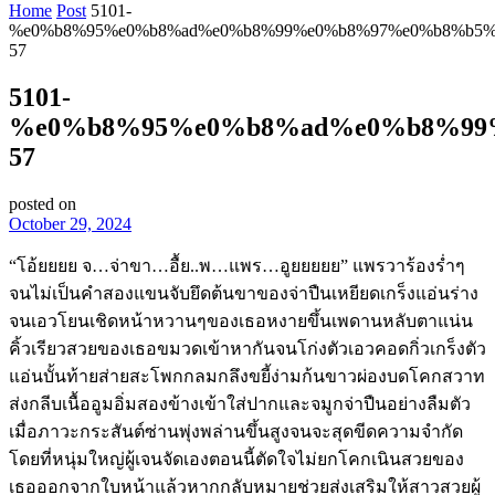
Home
Post
5101-
%e0%b8%95%e0%b8%ad%e0%b8%99%e0%b8%97%e0%b8%b5%
57
5101-
%e0%b8%95%e0%b8%ad%e0%b8%99
57
posted on
October 29, 2024
“โอ้ยยยย จ…จ่าขา…อื้ย..พ…แพร…อูยยยยย” แพรวาร้องร่ำๆ
จนไม่เป็นคำสองแขนจับยึดต้นขาของจ่าปืนเหยียดเกร็งแอ่นร่าง
จนเอวโยนเชิดหน้าหวานๆของเธอหงายขึ้นเพดานหลับตาแน่น
คิ้วเรียวสวยของเธอขมวดเข้าหากันจนโก่งตัวเอวคอดกิ่วเกร็งตัว
แอ่นบั้นท้ายส่ายสะโพกกลมกลึงขยี้ง่ามก้นขาวผ่องบดโคกสวาท
ส่งกลีบเนื้ออูมอิ่มสองข้างเข้าใส่ปากและจมูกจ่าปืนอย่างลืมตัว
เมื่อภาวะกระสันต์ซ่านพุ่งพล่านขึ้นสูงจนจะสุดขีดความจำกัด
โดยที่หนุ่มใหญ่ผู้เจนจัดเองตอนนี้ตัดใจไม่ยกโคกเนินสวยของ
เธอออกจากใบหน้าแล้วหากกลับหมายช่วยส่งเสริมให้สาวสวยผู้