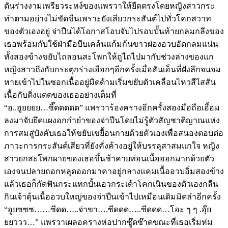
ดันร่างงามเพรียวระหง์ของแพรวาให้ยืดตรงโดยหญิงสาวกระ
ทำตามอย่างไม่ขัดขืนเพราะยังเสียวกระสันต์ไปทั่วโคกสวาท
ของตัวเองอยู่ จ่าปืนได้โอกาสโอบจับไปรอบบั้นท้ายกลมกลึงของ
เธอพร้อมกับใช้ฝ่ามือบีบเคล้นแก้มก้นขาวผ่องอวบอัดกลมแน่น
ทั้งสองข้างขยับไถลอนสะโพกให้ถูไถไปมากับช่วงล่างของแก
หญิงสาวถึงกับกระตุกร่างเฮือกๆอีกครั้งเมื่อสันเอ็นที่ฝังลึกจนจม
หายเข้าไปในซอกเนื้ออยู่มิดด้ามเริ่มขยับตัวเคลื่อนไหวสีไสสัน
เนื้อกับติ่งแตดของเธออย่างเต็มที่
“อ..อูยยยย…ซี๊ดดดดด” แพรวาร้องครางอีกครั้งสองมือถือเอื้อม
ลงมาจับยึดแผงอกกำยำของจ่าปืนโดยไม่รู้ตัวสัญชาติญาณแห่ง
การสมสู่บังคับเธอให้ขยับเขยื้อนกายด้วยตัวเองเพื่อสนองตอบต่อ
ภาวะการกระสันต์เสียวที่ยังคั่งค้างอยู่ให้บรรลุสาสมแกใจ หญิง
สาวยกสะโพกผายของเธอขึ้นช้าคายท่อนเนื้อออกมากด้วยตัว
เองจนปลายถอกหลุดออกมาคาอยู่กลางแคมเนื้ออวบอิ่มสองข้าง
แล้วเธอก็กัดฟันกระแทกบั้นเอวกระเด้าโคกเนินของตัวเองกลืน
กินเจ้าดุ้นเนื้ออวบใหญ่ของจ่าปืนเข้าไปเหมือนเดิมมิดลำอีกครั้ง
“อูยซซซ……ซีดด…..จ่าขา….ซีดดด…..ซีดดด…โอะ ๆ ๆ .อุ๊ย
ยยววว…” แพรวาเผลอครางห่อปากซู๊ดซ๊าดขณะที่เธอเริ่มห่ม