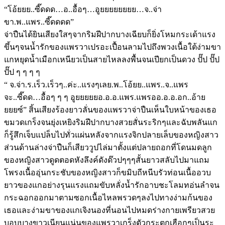
“โอ้ยยย..ซี๊ดดด…อ..อื้อๆ…อูยยยยยยยย…จ..จ่า
ขา.พ..แพร..ซี๊ดดดด”
จ่าปืนได้ยินเสียงใสๆจากริมฝีปากบางเฉียบก็ยิ่งโหมกระเด้าแรง
ขึ้นๆจนน้ำรักของแพรวาเปรอะเปื้อนลามไปถึงพวงเนื้อใต้ง่ามขา
แกหยุดน้ำเมือกเหนียวเป็นสายไหลลงพื้นจนเปียกเป็นดวง ปั๊ป ปั๊ป
ปั๊ป ๆ ๆ ๆ ๆ
“ จ.จ่า.ร.เร็ว.เร็วๆ..ค่ะ..แรงๆเลย.พ..โอ้ยย..แพร..จ..แพร
จะ..ซี๊ดด…อื้อๆ ๆ ๆ อูยยยยยอ.อ.อ.แพร.แพรออ.อ.อ.อก..อ้าย
ยยยซ์” สิ้นเสียงร้องยาวลั่นของแพรวาจ่าปืนเห็นใบหน้าของเธอ
ขมวดเกร็งจนยุ่งเหยิงริมฝีปากบางสวยสั่นระริกๆและฉับพลันแก
ก็รู้สึกเจ็บแปล็บไปทั่วแผ่นหลังจากแรงจิกปลายเล็บของหญิงสาว
ส่วนด้านล่างจ่าปืนก็เสียววูปไล่มาตั้งแต่ปลายถอกที่โดนมดลูก
ของหญิงสาวดูดตอดหังลึงค์ดังด๊วปๆๆๆสั้นยาวสลับไปมาแถม
โพรงเนื้ออุ่นกระชับของหญิงสาวก็ขมิบถีหนีบรัวท่อนเนื้ออวบ
ยาวของแกอย่างรุนแรงแถมขับหลั่งน้ำรักอาบชะโลมทอ่นลำจน
กระฉอกออกมาตามซอกเนื้อไหลพรวดๆลงไปทางง่ามก้นของ
เธอและง่ามขาของแกเจิงนองที่นอนไปหมดร่างกายเพรียวสวย
บอบบางขาวเนียนแน่นของแพรวาเกร็งตัวกระตุกเฮือกๆเป็นระ