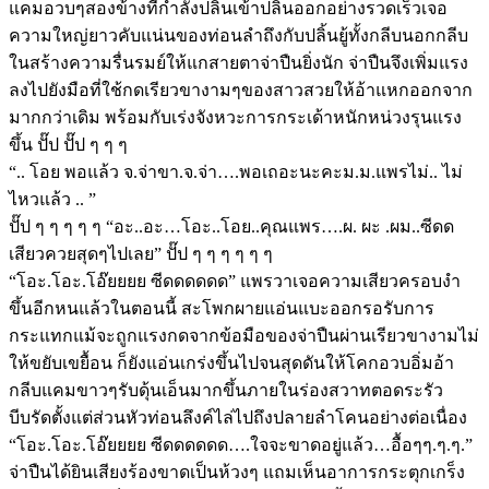
แคมอวบๆสองข้างที่กำลังปลิ้นเข้าปลิ้นออกอย่างรวดเร็วเจอ
ความใหญ่ยาวคับแน่นของท่อนลำถึงกับปลิ้นยู้ทั้งกลีบนอกกลีบ
ในสร้างความรื่นรมย์ให้แกสายตาจ่าปืนยิ่งนัก จ่าปืนจึงเพิ่มแรง
ลงไปยังมือที่ใช้กดเรียวขางามๆของสาวสวยให้อ้าแหกออกจาก
มากกว่าเดิม พร้อมกับเร่งจังหวะการกระเด้าหนักหน่วงรุนแรง
ขึ้น ปั๊ป ปั๊ป ๆ ๆ ๆ
“.. โอย พอแล้ว จ.จ่าขา.จ.จ่า….พอเถอะนะคะม.ม.แพรไม่.. ไม่
ไหวแล้ว .. ”
ปั๊ป ๆ ๆ ๆ ๆ ๆ “อะ..อะ…โอะ..โอย..คุณแพร….ผ. ผะ .ผม..ซีดด
เสียวควยสุดๆไปเลย” ปั๊ป ๆ ๆ ๆ ๆ ๆ ๆ
“โอะ.โอะ.โอ๊ยยยย ซีดดดดดด” แพรวาเจอความเสียวครอบงำ
ขึ้นอีกหนแล้วในตอนนี้ สะโพกผายแอ่นแบะออกรอรับการ
กระแทกแม้จะถูกแรงกดจากข้อมือของจ่าปืนผ่านเรียวขางามไม่
ให้ขยับเขยื้อน ก็ยังแอ่นเกร่งขึ้นไปจนสุดดันให้โคกอวบอิ่มอ้า
กลีบแคมขาวๆรับดุ้นเอ็นมากขึ้นภายในร่องสวาทตอดระรัว
บีบรัดตั้งแต่ส่วนหัวท่อนลึงค์ไล่ไปถึงปลายลำโคนอย่างต่อเนื่อง
“โอะ.โอะ.โอ๊ยยยย ซีดดดดดด….ใจจะขาดอยู่แล้ว…อื้อๆๆ.ๆ.ๆ.”
จ่าปืนได้ยินเสียงร้องขาดเป็นห้วงๆ แถมเห็นอาการกระตุกเกร็ง