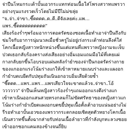
จ่าปืนโหมกระเด้าบั้นเอวกระแทกท่อนเนื้อใส่โพรงสวาทแพรวา
อย่างรุนแรงรวดเร็วโดยไม่มีปีไม่ม่ขลุ่ย
“จ..จ่า..จ่าขา..ซี๊ดดดด..ด..ดี..ดีจังเลยค่ะ.แพ…
แพร..ซี๊ดดดดดดดดดด”
เสียงร้องร่ำๆพร้อมอาการตอดรัดของซอดเนื้อทำเอาจ่าปืนถึงกับ
ข่มใจกับอาการนุ่มนวลเมื่อชั่วครู่ไม่อยู่เร่งกระเด้าท่อนลึงค์ใส่
โคกเนื้อหญิงสาวหนักหน่วงขึ้นแต่แทนที่แพรวาหญิงงามจะเจ็บ
ปวดเธอกลับร้องครางส่งเสียงอย่างอิ่มเอมแถมมือไม้ที่เคยแผ่
กางกลับยกขึ้นโอบรอบแผ่นหลังกำยำของจ่าปืนกอดรัดร่างกาย
ของแกออกแรงโน้มร่างแกให้เข้าหาหมายแนบร่างและแผงอก
กำยำบดเบยีดกับปทุมถันเนินอกอวบอิ่มเสียด้วยซ้ำ
“ซี๊ดดด…แพร..แพร…แพรเสียวใจจะขาดแล้วจ..จ่าขา..โอ้
วววววว” จ่าปืนเห็นหญิงสาวร้องร่ำๆแถมออกแรงดึงร่างแก
เข้าหาเนินออกแสนสวยทรงกลมก็ไม่ขัดศรัทธาของหญิงสาวแก
โน้มร่างกำยำเบียดแผงอกบดขยี้ปทุมเนื้อตั้งเต้าอวบแน่นอย่างไม่
รีรอทำเอาบั้นเอวของแพรวากระดกลอยเชิดสุดตัวหยางโคกเนื้อ
เนินสวาทขึ้นตั้งฉากส่ายรับท่อนเนื้อลำยาวที่กำลังบุกทะลวงซอย
เข้าออกซอกแคมสองข้างจนถี่ยิบ