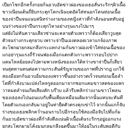
เปียกโชกอีกครั้งกอยก้นอวบอัดข่าวผ่องของเธอสั่นระริกๆผิวเนื้อ
ขาวเนียนเต้นถี่ยิบกระตุกโคกเนินบดอัดใส่หนอกโคนท่อนเนื้อ
ของจ่าปืนจนแนบสนิทร่างงามของหญิงสาวที่กำลังนอนททับอยู่
บนร่างของจ่าปืนกระตุกไหวอย่างรุนแรงไปมาๆ
แต่ยังไม่ทันความเสียวซ่านจะคลายตัวแพรวาก็ต้องเสียววูบสุด
ตัวจนร่างกระตุกยวบ เพราะจ่าปืนเองตลอดเวลาแกจ้องภาพ
สะโพกผายกลมกลึงกระแทกง่ามก้นขาวผ่องเข้าใส่ท่อนเนื้อของ
แกอย่ารุนแรงถี่รัวจนฟองเมือกแตกตัวเกาะพราวรอบไปปาก
แคมไหลย้อยลงไปตามพวงหนังของแกใต้หว่างขาจ่าปืนก็เสียว
จนสุดทานทนต่อความกระสันต์รัญจวนของภาพที่ปรากฎ แกใช้
สองมือยกก้นอวบอิ่มของแพรวาขึ้นอย่างรวดเร็วจนท่อนเนื้อลำ
โตที่กำลังบวมเปล่งไหลรูดออกมาจากซอกแคมขาวสดของแพร
วาหมดลำจนเกิดเสียงดัก บร๊วบ แล้วรีบพลิกร่างงามขาวโพลน
ของเธอลงไปนอนแบกับพื้นเตียงเหมือนเดิมจากนั้นแทบจะทันที
โดยตัวแกเองกลับมาอยู่ในท่ายืดตัวตรงคุกเข่าไว้ จากนั้นแกก็จับ
ร่างของเธอพลิกคว่ำนอนราบไปอีกรอบใช้สองมือจับไปที่แก้ม
ก้นอวบอัดขาวผ่องที่กำลังตึงแน่นผิวเนื้อเต้นระริกๆอยู่ออกแรง
ยกสะโพกผายโค้งมนกลมกลึงฉุดขึ้นมาให้อยู่ในระดับพอดีกับ