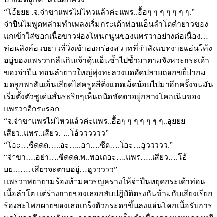
“โอ้ยยย .จ.จ่าขาแพรไม่ไหวแล้วค่ะแพร..อื้อๆ ๆ ๆ ๆ ๆ ๆ ๆ.”
จ่าปืนไม่พูดพล่ามทำเพลงเริ่มกระเด้าท่อนเอ็นลำโตดำยาวของ
แกเข้าใส่ซอกเนื้อขาวผ่องโหนกนูนของแพรวาอย่างต่อเนื่อง…
ท่อนลึงค์อวบยาวที่วิ่งเข้าออกร่องสวาทที่กำลังแบหงายแอ่นโค้ง
อยู่ของแพรวากลืนกินเจ้าดุ้นเอ็นซ้ำไปซ้ำมาตามจังหวะกระเด้า
ของจ่าปืน ทอนลำยาวใหญ่พุ่งทะลวงบดอัดปลายถอกขยี้ปากม
มดลูกพาสันเอ็นเสียดไสครูดสีติ่งแตดเม็ดน้อยไปมาอีกครั้งจนมัน
เริ่มตั้งตัวชูเด่นสั่นระริกๆเห็นถนัดชัดตาอยู่กลางโคกเนินของ
แพรวาอีกระรอก
“จ.จ่าขาแพรไม่ไหวแล้วค่ะแพร..อื้อๆ ๆ ๆ ๆ ๆ ๆ ๆ..อูยยย
เสียว..แพร..เสียว…..โอ้วววววว”
“โอะ…ซีดดด…..อะ…..อา….ซีด….โอะ…อูววววว.”
“จ่าขา….อย่า….ซีดดด.พ..พอเถอะ….แพร…..เสียว….โอ้
ยย……..เสียวจะตายอยู่…อูววววว”
แพรวาพยายามร้องห้ามควรญครางให้จ่าปืนหยุดกระเด้าท่อน
เนื้อลำโต แต่ร่างกายของเธอกลับปฎิบัติตรงกันข้ามกับเสียงเรียก
ร้องสะโพกผายของเธอเกร็งตัวกระดกขึ้นลงแอ่นโคกเนื้อรับการ