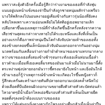
แพรวาสะดุ้งตัวอีกครั้งเมื่อรู้สึกว่าร่างงามของเธอที่กำลังฟุบ
แนบอยู่บนหน้าแข้งของจ่าปืนกำลังถูกชายหนุ่มผลักร่างเพรียว
บางให้พลิกลงไปนอนหงายอยู่เคียงข้างกับสาวรุ่นน้องที่ยังคง
หลับไหลเพราะความอ่อนเพลียไม่ได้สติอยู่เธอพยายามเลิก
เปลือกตาขึ้นมองเหตุการณ์ที่กำลังเกิดขึ้นอีกครั้งหลังจากความ
เสียวซ่านสุดจะกล่าวจางหายไปได้ระยะหนึ่งและสิ่งที่เห็นเป็น
อย่างแรกก็คือภาพจ่าหนุ่มปืนโตกำลังจับปลายเท้าของเธอทั้ง
สองข้างยกลอยขึ้นเล็กน้อยแล้วจับมันแยกออกจากกันอย่างนุ่ม
นวลพร้อมกับเคลื่อนร่างกายกำยำดำหนาของเขาแทรกมากลาง
หว่างขาของเธอทั้งสองข้างช้าๆจนกระทั่งเธอเห็นท่อนเนื้อลำ
ยาวดำมะเมื่อมที่เธอเคยลิ้มรสของมันมาแล้วเมื่อไม่นานมานี้ตั้ง
ตระหง่านพุ่งปลายถอกมันวาวชี้ตรงมายังใบหน้า และยิ่งมันใกล้
เข้ามาเธอก็รู้ว่าเหตุการณ์ข้างหน้าจะเกิดอะไรขึ้นหญิงสาวก็
รู้สึกตะครั่นตะคร้ามกายทันทีปลายถอกบวมเปล่งคล้ำสนิทไป
ด้วยเลือดที่บีบอัดจนผิวถอกบานขยายตึงตัวส่ายหัวสะบัดท่อนลำ
ไหวอาดๆมีน้ำเมือกไหลเอ่อซึมรอบทั่วส่วนหัวเห็นเป็นสายยืด
หยดติ๋งๆลงหน้าท้องแบนราบของเธอ
แพรวาได้แต่นอนนิ่งดวงตาเบิกโพรงอย่างตื่นกลัวเมื่อเห็นจ่าปืน