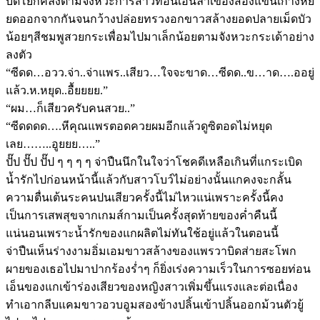
บดโยกคลึงตามจังหวะการสาวท่อนเอ็นลำเขื่องสองแขนเกางหยี
ยดออกจากกันจนกว้างปล่อยทรวงอกขาวสล้างยอดปลายเม็ดบัว
น้อยๆสีชมพูสวยกระเพื่อมไปมาเล็กน้อยตามจังหวะกระเด้าอย่าง
ลงตัว
“ซีดด…อวว.จ่า..จ่าแพร..เสียว…ใจจะขาด…ซีดด..ข…าด….ออยู่
แล้ว.ห.หยุด..อื้ยยยย.”
“ผม…ก็เสียวครับคนสวย..”
“ซีดดดด….หีคุณแพรตอดควยผมอีกแล้วดูซิตอดไม่หยุด
เลย……..อูยยย…..”
ปั๊ป ปั๊ป ปั๊ป ๆ ๆ ๆ ๆ จ่าปืนนึกในใจว่าโชคดีเหลือเกินที่แกระเบิด
น้ำรักไปก่อนหน้านี้แล้วกับสาวโบว์ไม่อย่างนั้นแกคงจะกลั้น
ความตื่นเต้นระคนปนเสียวครั้งนี้ไม่ไหวแน่เพราะครั้งนี้คง
เป็นการเสพสุขจากเกมส์กามเป็นครั้งสุดท้ายของค่ำคืนนี้
แน่นอนเพราะน้ำรักของแกผลิตไม่ทันใช้อยู่แล้วในตอนนี้
จ่าปืนเห็นร่างงามอิ่มเอมขาวสล้างของแพรวาบิดส่ายสะโพก
ผายของเธอไปมาปากร้องร่ำๆ ก็ยิ่งเร่งความเร็วในการซอยท่อน
เอ็นของแกเข้าร่องเสียวของหญิงสาวเพิ่มขึ้นแรงและต่อเนื่อง
ทำเอากลีบแคมขาวอวบอูมสองข้างปลิ้นเข้าปลิ้นออกม้วนตัวยู้