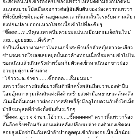
จะส่งท่อนเนื้อเข้าร่องหรืบของแพรวาให้หมดด้ามถึงกับกัดฟัน
แน่นจนบวมโป่งเมื่อเจอการต่อสู้อันตีบตันของร่องสวาทแพรวา
ที่ทั้งบีบทั้งขมิบต่อต้านอยู่ตลอดเวลาที่แกกลั้นใจระงับความเสียว
ส่งท่อนปลายถอกแหวกโพรงเนื้อเข้าไปที่ละคืบๆ
“ซี๊ดดด…ห..หีคุณแพรหนีบควยผมแน่นเหมือนตอนเย็ดกันใหม่
เลย…อูยยยยย….ดีจริงๆ”
จ่าปืนเห็นร่างงามขาวโพลนเกร็งสะท้านก็กลัวหญิงสาวจะเสียว
ซ่านจนขาดใจเลยเลยหยุดบั้นเอวค้างท่อนเนื้อที่จมหายเข้าไปใน
ซอกเนินแล้วเกินครึ่งลำพร้อมก้มตัวลงเข้าหาเนินอกขาวผ่อง
อวบอูมคู่งามด้านล่าง
“โอ้ววว..จ..จ่าขา……ซี๊ดดดด….อื้มมมมม”
แพรวาร้องกระสันต์อย่างลืมตัวอีกครั้งพลันมือขวาของจ่าปืน
โอมอุ้มเกาะกุมเนินถันเต่งตึงด้านซ้ายส่งฝ่ามือหยาบๆเคล้นคลึง
เนินเนื้ออิ่มเอมขาวผ่องเบาๆสลับขยี้อุ้งมือถูไถบดวนกับติ่งไตเม็ด
บัวสีชมพูสดที่กำลังตั้งชันสั่นระริกๆ
“ซี๊ดดด..อูวว.จ.จ่าขา..โอ้ววว…..ซี๊ดดดดดด” คราวนี้แพรวาร้อง
ลั่นอีกครั้งพร้อมกับแอ่นแผ่นหลังเปลือยเปล่าของตัวเองเชิดจน
ลอยสูงเมื่อจ่าปืนก้มหน้าอ้าปากดูดดุนเข้ากับจงอยเนื้อเม็กน้อย