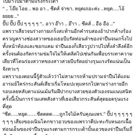
ไปมาไปมาตามแรงกระเด้า
“ .. โอ๊ย โอย .. พอ อา .. ซีดส์ จ่าขา. หยุดเถอะค่ะ ..หยุด….โอ้
ยยยย ..”
ปั๊ป ปั๊ป ปั๊ป ๆ ๆ ๆ ๆ “.. อาา อ๊าา .. อ๊าา .. ซีดส์ .. อือ อือ ..”
แพรวาเสียวจนร่างกายเกร็งสะท้านอีกคำรบสองอ้าปากค้างร้อง
ครวญครางช่องสวาทของเธอบีบรัดท่อนลำของจ่าปืนจนเกร็งไป
ทั้งหน้าท้องและซอกแคม จ่าปืนเองก็เสียววูปวาปไปทั้งลำลึงค์อีก
ครั้งจนต้องกัดกรามข่มใจไม่ให้เตลิดไปเช่นกันเพื่อบรรเทาความ
เสียวที่โดนร่องสวาทของสาวสวยบีบรัดอย่างรุนแรงรัดแน่นเป็น
จังหวะๆ
แพรวาเองตอนนี้รู้ตัวแล้วว่าไม่สามารถห้ามปรามจ่าปืนได้แถม
อารมย์ใคร่กระสันต์เสียวเริ่มโหมปะทุแทรกไปตามร่างกายอีก
รอบเลยหลับตาแน่นเม้มริมฝีปากบางสวยของตัวเองจนแนบสนิท
ครั้งนี้เป็นการร่วมเสพสังสาวที่เธอเสียวกระสันต์สุดยอดรุนแรง
ที่สุด
“ซีด…..หยุด……ซีดดดด…..ถูกใจไม้ครับคุณแพร.” ปั๊ป ๆ ๆ ๆ ๆ ๆ
ๆ ๆ ๆ เสียงของเนินโคกขาวอวบของแพรวาตีปะทะกับหนอกเนื้อ
ท่อนเอ็นของจ่าปืนรุนแรงตามการกระเด้าบั้นเอวของจ่าปืนเริ่มถี่