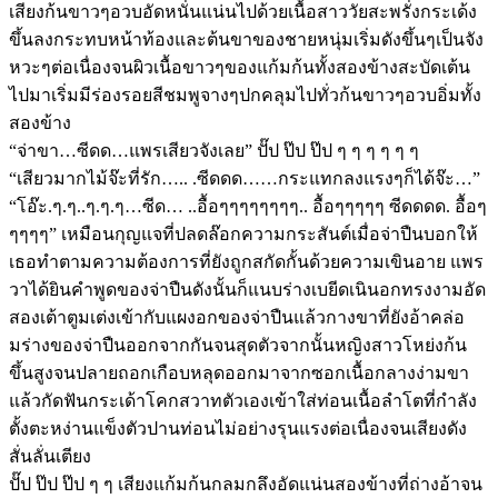
เสียงก้นขาวๆอวบอัดหนั่นแน่นไปด้วยเนื้อสาววัยสะพรั่งกระเด้ง
ขึ้นลงกระทบหน้าท้องและต้นขาของชายหนุ่มเริ่มดังขึ้นๆเป็นจัง
หวะๆต่อเนื่องจนผิวเนื้อขาวๆของแก้มก้นทั้งสองข้างสะบัดเต้น
ไปมาเริ่มมีร่องรอยสีชมพูจางๆปกคลุมไปทั่วก้นขาวๆอวบอิ่มทั้ง
สองข้าง
“จ่าขา…ซีดด…แพรเสียวจังเลย” ปั๊ป ป๊ป ป๊ป ๆ ๆ ๆ ๆ ๆ ๆ
“เสียวมากไม้จ๊ะที่รัก….. .ซีดดด……กระแทกลงแรงๆก็ได้จ๊ะ…”
“โอ๊ะ.ๆ.ๆ..ๆ.ๆ.ๆ…ซีด… ..อื้อๆๆๆๆๆๆๆๆ.. อื้อๆๆๆๆๆ ซีดดดด. อื้อๆ
ๆๆๆๆ” เหมือนกุญแจที่ปลดล๊อกความกระสันต์เมื่อจ่าปืนบอกให้
เธอทำตามความต้องการที่ยังถูกสกัดกั้นด้วยความเขินอาย แพร
วาได้ยินคำพูดของจ่าปืนดังนั้นก็แนบร่างเบยีดเนินอกทรงงามอัด
สองเต้าตูมเต่งเข้ากับแผงอกของจ่าปืนแล้วกางขาที่ยังอ้าคล่อ
มร่างของจ่าปืนออกจากกันจนสุดตัวจากนั้นหญิงสาวโหย่งก้น
ขึ้นสูงจนปลายถอกเกือบหลุดออกมาจากซอกเนื้อกลางง่ามขา
แล้วกัดฟันกระเด้าโคกสวาทตัวเองเข้าใส่ท่อนเนื้อลำโตที่กำลัง
ตั้งตะหง่านแข็งตัวปานท่อนไม่อย่างรุนแรงต่อเนื่องจนเสียงดัง
สั่นลั่นเตียง
ปั๊ป ป๊ป ป๊ป ๆ ๆ เสียงแก้มก้นกลมกลึงอัดแน่นสองข้างที่ถ่างอ้าจน