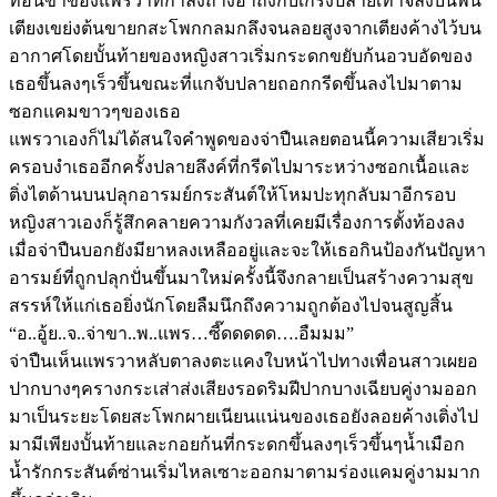
ท่อนขาของแพรวาที่กำลังถ่างอ้าถึงกับเกร็งปลายเท้าจิลงบนพื้น
เตียงเขย่งต้นขายกสะโพกกลมกลึงจนลอยสูงจากเตียงค้างไว้บน
อากาศโดยบั้นท้ายของหญิงสาวเริ่มกระดกขยับก้นอวบอัดของ
เธอขึ้นลงๆเร็วขึ้นขณะที่แกจับปลายถอกกรีดขึ้นลงไปมาตาม
ซอกแคมขาวๆของเธอ
แพรวาเองก็ไม่ได้สนใจคำพูดของจ่าปืนเลยตอนนี้ความเสียวเริ่ม
ครอบงำเธออีกครั้งปลายลึงค์ที่กรีดไปมาระหว่างซอกเนื้อและ
ติ่งไตด้านบนปลุกอารมย์กระสันต์ให้โหมปะทุกลับมาอีกรอบ
หญิงสาวเองก็รู้สึกคลายความกังวลที่เคยมีเรื่องการตั้งท้องลง
เมื่อจ่าปืนบอกยังมียาหลงเหลืออยู่และจะให้เธอกินป้องกันปัญหา
อารมย์ที่ถูกปลุกปั่นขึ้นมาใหม่ครั้งนี้จึงกลายเป็นสร้างความสุข
สรรห์ให้แก่เธอยิ่งนักโดยลืมนึกถึงความถูกต้องไปจนสูญสิ้น
“อ..อู้ย..จ..จ่าขา..พ..แพร…ซี๊ดดดดด….อืมมม”
จ่าปืนเห็นแพรวาหลับตาลงตะแคงใบหน้าไปทางเพื่อนสาวเผยอ
ปากบางๆครางกระเส่าส่งเสียงรอดริมฝีปากบางเฉียบคู่งามออก
มาเป็นระยะโดยสะโพกผายเนียนแน่นของเธอยังลอยค้างเติ่งไป
มามีเพียงบั้นท้ายและกอยก้นที่กระดกขึ้นลงๆเร็วขึ้นๆน้ำเมือก
น้ำรักกระสันต์ซ่านเริ่มไหลเซาะออกมาตามร่องแคมคู่งามมาก