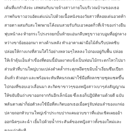
เต้นที่แกกำลังจะ เสพสมกับนายจ้างสาวภายในบริเวณบ้านของเธอ
ภาพก้นขาวอวบอัดแต่แน่นไปด้วยเนื้อหนังของวัยสาวที่ลอยเด่นอวดท้า
สายตา ผสมกับสะโพกผายโค้งมนสวยรับกับเอวคอดกิ่วที่เจ้าของร่างยืน
ฟุบหน้าลง ท้ายกระโปรงรถยกบั้นท้ายแอ่นกลีบพรูขาวอวบอูมที่อยู่กลาง
หว่างขาย้อยออกมา ทางด้านหลัง ทำเอาตาเฒ่ามือไม้สั่นรีบปลดซิบ
ปล่อยให้กางเกงที่สวมใส่ไว้อย่างหลวมๆไหลลง ไปกองอยู่กับพื้น ปล่อย
ให้เจ้าดุ้นเอ็นลำเขื่องที่ตอนนี้มันผงาดแข็งเป็นท่อนไม้กระดกไหวไปมา
ส่วนหัวที่บานใหญ่บวมเปล่งดำคล้ำกระตุกหงึดๆขมิบน้ำเงี่ยนซึมเปียก
ล้นทั่ว หัวถอก และพร้อมจะทันทีคนรถเฒ่าใช้มือที่ถลกชายชุดแซคขึ้น
ไปกองที่ขอบเอวเลื่อนมา สะกิดขาขาวๆของหญิงสาวเบาๆส่งสัญญาณ
ให้ขยับยืนถ่างขาออกจากกันอีกเล็กน้อย ซึ่งเธอก็ปฎิบัติตามด้วยดี ฉบับ
พลันตาเฒ่าก็ย่อตัวลงใช้มือที่สะกิดบอกเธอเมื่อครู่จับท่อนลำของแกจ่อ
ปลายถอกหัวบานใหญ่เข้าประกบปากแคมอวบขาวที่แอ่นเชิดเผยออ้า
ออกนิดๆและฉ่ำ เยิ้มไปด้วยน้ำกระสันต์ของหญิงสาวทั้งของใหม่และ
ของเก่าทันที