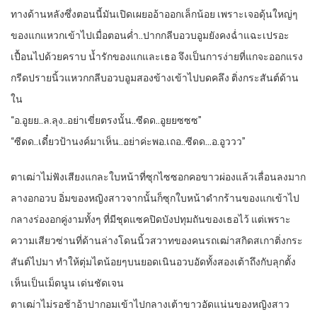
ทางด้านหลังซึ่งตอนนี้มันเปิดเผยออ้าออกเล็กน้อย เพราะเจอดุ้นใหญ่ๆ
ของแกแหวกเข้าไปเมื่อตอนค่ำ..ปากกลีบอวบอูมยังคงฉ่ำแฉะเปรอะ
เปื้อนไปด้วยคราบ น้ำรักของแกและเธอ จึงเป็นการง่ายที่แกจะออกแรง
กรีดปรายนิ้วแหวกกลีบอวบอูมสองข้างเข้าไปบดคลึง ติ่งกระสันต์ด้าน
ใน
“อ.อูยย..ล.ลุง..อย่าเขี่ยตรงนั้น..ซีดด..อูยยซซซ”
“ซีดด..เดี๋ยวป้านงค์มาเห็น..อย่าค่ะพอ.เถอ..ซีดด…อ.อูววว”
ตาเฒ่าไม่ฟังเสียงแกละใบหน้าที่ซุกไซซอกคอขาวผ่องแล้วเลื่อนลงมาก
ลางอกอวบ อิ่มของหญิงสาวจากนั้นก็ซุกใบหน้าดำกร้านของแกเข้าไป
กลางร่องอกคู่งามทั้งๆ ที่มีชุดแซคปิดบังปทุมถันของเธอไว้ แต่เพราะ
ความเสียวซ่านที่ด้านล่างโดนนิ้วสวาทของคนรถเฒ่าสกิดสเกาติ่งกระ
สันต์ไปมา ทำให้ตุ่มไตน้อยๆบนยอดเนินอวบอัดทั้งสองเต้าถึงกับลุกตั้ง
เห็นเป็นเม็ดนูน เด่นชัดเจน
ตาเฒ่าไม่รอช้าอ้าปากอมเข้าไปกลางเต้าขาวอัดแน่นของหญิงสาว