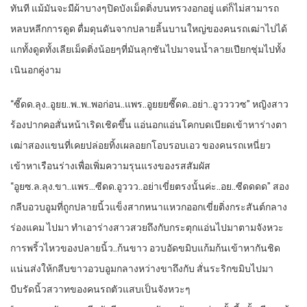
ทันที แม้มันจะมีผ้าบางๆปิดบังเม็ดติ่งบนทรวงอกอยู่ แต่ก็ไม่สามารถ
หลบหลีกการดูด ดื่มดุนดันจากปลายลิ้นบานใหญ่ของคนรถเฒ่าไปได้
แกทั้งดูดทั้งเลียเม็ดติ่งน้อยๆที่มันลุกชันไปมาจนน้ำลายเปียกชุ่มไปทั้ง
เนินอกคู่งาม
“ซี๊ดด.ลุง..อูยย..พ..พ..พอก่อน..แพร..อูยยยซี๊ดด..อย่า..อูววววซ” หญิงสาว
ร้องปากคอสั่นหน้าเริดเชิดขึ้น แอ่นอกแอ่นโคกบดเบียดเข้าหาร่างตา
เฒ่าสองแขนที่เคยปล่อยทิ้งเผลอยกโอบรอบเอว ของคนรถเหนี่ยว
เข้าหาเรือนร่างเพื่อเพิ่มความรุนแรงของรสสัมผัส
“อูยซ.ล.ลุง.ขา..แพร…ซีดด.อูววว..อย่าเขี่ยตรงนั้นค่ะ..อย..ซีดดดด” สอง
กลีบอวบอูมที่ถูกปลายนิ้วแข็งสากหนาแหวกออกเขี่ยติ่งกระสันต์กลาง
ร่องแคม ไปมา ทำเอาร่างสาวสวยถึงกับกระตุกแอ่นไปมาตามจังหวะ
การพริ้วไหวของปลายนิ้ว..ก้นขาว อวบอัดขมิบแก้มก้นเข้าหากันชิด
แน่นส่งให้กลีบขาวอวบอูมกลางหว่างขาถึงกับ สั่นระริกขมิบไปมา
บีบรัดนิ้วสวาทของคนรถตัวแสบเป็นจังหวะๆ