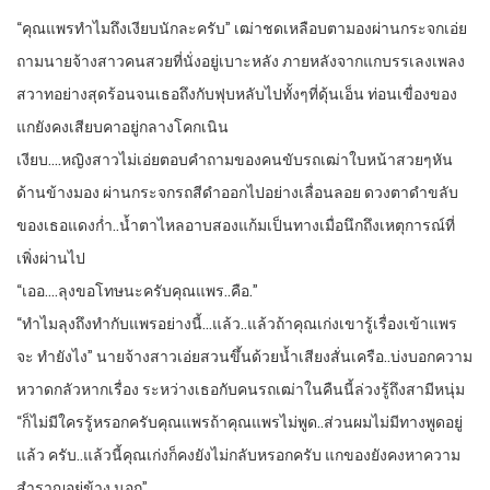
“คุณแพรทำไมถึงเงียบนักละครับ” เฒ่าชดเหลือบตามองผ่านกระจกเอ่ย
ถามนายจ้างสาวคนสวยที่นั่งอยู่เบาะหลัง ภายหลังจากแกบรรเลงเพลง
สวาทอย่างสุดร้อนจนเธอถึงกับฟุบหลับไปทั้งๆที่ดุ้นเอ็น ท่อนเขื่องของ
แกยังคงเสียบคาอยู่กลางโคกเนิน
เงียบ….หญิงสาวไม่เอ่ยตอบคำถามของคนขับรถเฒ่าใบหน้าสวยๆหัน
ด้านข้างมอง ผ่านกระจกรถสีดำออกไปอย่างเลื่อนลอย ดวงตาดำขลับ
ของเธอแดงก่ำ..น้ำตาไหลอาบสองแก้มเป็นทางเมื่อนึกถึงเหตุการณ์ที่
เพิ่งผ่านไป
“เออ….ลุงขอโทษนะครับคุณแพร..คือ.”
“ทำไมลุงถึงทำกับแพรอย่างนี้…แล้ว..แล้วถ้าคุณเก่งเขารู้เรื่องเข้าแพร
จะ ทำยังไง” นายจ้างสาวเอ่ยสวนขึ้นด้วยน้ำเสียงสั่นเครือ..บ่งบอกความ
หวาดกลัวหากเรื่อง ระหว่างเธอกับคนรถเฒ่าในคืนนี้ล่วงรู้ถึงสามีหนุ่ม
“ก็ไม่มีใครรู้หรอกครับคุณแพรถ้าคุณแพรไม่พูด..ส่วนผมไม่มีทางพูดอยู่
แล้ว ครับ..แล้วนี้คุณเก่งก็คงยังไม่กลับหรอกครับ แกของยังคงหาความ
สำราญอยู่ข้าง นอก”