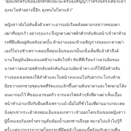
“คุณแพรครับขอลุงอีกสักทีเถอะนะครับลุงสัญญาว่าครั้งนี้ครั้งเดียวแล้ว
ลุงจะไม่ทำอย่างนี้อีก..ลุงทนไม่ไหวแล้ว”
หญิงสาวยังไม่ทันตั้งตัวเพราะอารมณ์เริ่มคล้อยตามรสสวาทของตา
เฒ่าที่ปลุกเร้า อย่างรุนแรง จึงถูกตาเฒ่าพลิกตัวกลับหันหน้าเข้าหาท้าย
รถที่ยืนพิงอยู่หันหลังอวดบั้น ท้ายงามงอนเข้าเผชิญร่างของแก ตาเฒ่า
เองก็ไม่รอช้าเพราะตอนนี้ท่อนเอ็นของแกนั้นแข็งเต็มที่แล้วหัวลึงค์
บานใหญ่มันอัดแน่นแผ่หัวบานคับไปทั่ว ทันทีที่เรือนร่างอวบอิ่มของ
นายสาวคนสวยพลิกกลับหลังหันก้นอวบอัดเข้าหา แกก็ใช้มือซ้ายจับ
ร่างของเธอกดลงให้ลำตัวและใบหน้าลงแนบไปกับฝากระโปรงท้าย
มือขวาถลกชายชุดแซคที่รัดแน่นเลิกขึ้นตามต้นขาผ่านสะโพกผายโค้ง
มนมากองไว้ ที่ขอบเอวขอดกิ่ว จากแสงไฟสลัวๆสิ่งที่ตาเฒ่าเห็นเบื้อง
หน้าทำเอาแกถึงกับยืนตลึงเพราะแม้ เมื่อไม่กี่ชั่วโมงที่ผ่านมาแกจะเคย
นั่งคุกเข่ากระเด้าส่งท่อนเอ็นของแกสาว เข้าออกโคกเนินของหญิงสาว
ผู้นี้จนเธอร้องคร่ำครวญลั่นห้องน้ำแตกซ่านถึงจุด หมายไปแล้วไม่รู้กี่
ครั้ง แต่จากบรรยากาศโดยรอบที่มืดสลัวในตอนนี้พร้อมกับความตื่น