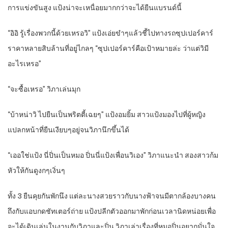
การแข่งขันสูง แป้งน่าจะเหนื่อยมากกว่าจะได้ยืนแบรนด์นี้
“อิอิ รู้เรื่องพวกนี้ด้วยเหรอวิ” แป้งเอ่ยขำๆแล้วชี้ไปทางรถซุปเปอร์คาร์
ราคาหลายสิบล้านที่อยู่ไกลๆ “ซุปเปอร์คาร์คือเป้าหมายล่ะ ว่าแต่วิมี
อะไรเหรอ”
“จะซื้อเหรอ” วิภาเล่นมุก
“บ้าหน่าวิ ไปยืนเป็นพริตตี้เฉยๆ” แป้งอมยิ้ม สาวแป้งมองไปที่ผู้หญิง
แปลกหน้าที่ยืนเงียบๆอยู่จนวิภานึกขึ้นได้
“เออใช่แป้ง นี่ปิ่นเป็นหมอ ปิ่นนี่แป้งเพื่อนวิเอง” วิภาแนะนำ สองสาวก้ม
หัวให้กันดูงกๆเงิ่นๆ
ทั้ง 3 ยืนคุยกันพักนึง แต่ละนางสวยราวกับนางฟ้าจนมีตากล้องบางคน
ถึงกับแอบกดชัทเตอร์ถ่าย แป้งปลีกตัวออกมาพักก่อนเวลานิดหน่อยเพื่อ
จะได้เดินเล่นในงานกับวิภาและปิ่น วิภาเล่าเรื่องที่หมอปิ่นอยากมั่นใจ