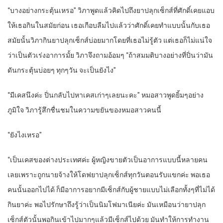
“บางอย่างกระตุ้นเหรอ” วิภาพูดแล้วคิดไปถึงยาปลุกเซ็กส์ที่ศักดิ์เคยแอบ
ให้เธอกินในสมัยก่อน เธอเกือบลืมไปแล้วว่าศักดิ์เคยทำแบบนั้นกับเธอ
สมัยนั้นวิภากินยาปลุกเซ็กส์บ่อยมากโดยที่เธอไม่รู้ตัว แต่เธอก็ไม่แน่ใจ
ว่าเป็นตัวเร่งอาการมั้ย วิภาจึงถามอ้อมๆ “ถ้าสมมติบางอย่างที่ปิ่นว่ามัน
ดันกระตุ้นบ่อยๆ ทุกๆวัน จะเป็นยังไง”
“มีเคสนึงค่ะ ปิ่นกลับไปหาเคสเก่าๆเลยนะคะ” หมอสาวพูดยิ้มๆอย่าง
ภูมิใจ วิภารู้สึกชื่นชมในความขยันของหมอสาวคนนี้
“ยังไงเหรอ”
“เป็นเคสของต่างประเทศค่ะ ผู้หญิงขายตัวเป็นอาการแบบนี้หลายคน
เลยเพราะถูกนายจ้างให้โดฟยาปลุกเซ็กส์ทุกวันตอนรับแขกค่ะ พอเธอ
คนนั้นออกไปได้ ก็มีอาการอยากมีเซ็กส์กับผู้ชายแบบไม่เลือกทั้งๆที่ไม่ได้
กินยาค่ะ พอไปรักษาถึงรู้ว่าเป็นนิมโฟมาเนียค่ะ มันเหมือนว่ายาปลุก
เซ็กส์ตัวนั้นพอกินเข้าไปมากๆแล้วมีเซ็กส์ไปด้วย มันทำให้การทำงาน