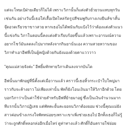
แต่จะโทษเป้ฝ่ายเดียวก็ไม่ได้ เพราะวิภานั้นก็แต่งตัวยั่วยวนแทบทุกวัน
เช่นกัน อย่างวันนี้เธอใส่เสื้อเปิดไหล่รัดรูปสีชมพูกับกางเกงยีนส์ขาสั้น
จุ๊ดอวดเรียวขาขาวสวย หากเธอไม่ได้พนันกับแป้งไว้ว่าต้องแต่งตัวแนว
นี้แข่งกัน วิภาในตอนนี้คงแต่งตัวเรียบร้อยขึ้นแล้วเพราะอารมณ์ความ
อยากโชว์มันลดลงไปมากหลังจากกินยานั่นเอง ความสวยหวานของ
วิภาทำเอาอีฟที่เป็นผู้หญิงด้วยกันยังมองด้วยตาแวววาว
“คุณแม่สวยจังค่ะ” อีฟยิ้มทักทายวิภาเดินลงจากบันได
อีฟนั้นมาพักอยู่ที่นี่ตั้งแต่เมื่อวานแล้ว คราวนี้เธอหิ้วกระเป๋าใบใหญ่มา
ราวกับจะค้างยาว ไม่เพียงเท่านั้น พัทก็ยังโอนเงินมาให้วิภาอีกด้วย โดย
บอกวิภาว่าเป็นค่าใช้จ่ายสำหรับอีฟที่ย้ายมาอยู่ ซึ่งเป็นเงินจำนวนมาก
ทีแรกนั้นวิภาปฏิเสธ แต่พัทคะยั้นคะยอจนวิภาต้องยอม ช่วงนี้คุณแม่ยัง
สาวค่อนข้างเกรงใจพัทหน่อยๆเพราะเขาเพิ่งช่วยเธอไป อีกทั้งเธอก็ไม่รู้
ว่าจะถูกศักดิ์หลอกล่ออีกเมื่อไหร่ ดูท่าทางแล้ว ศักดิ์ก็อันตรายใช่ย่อย