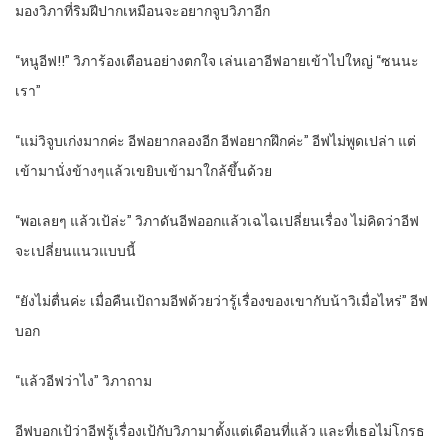
มองวิภาที่ริมฝีปากเหมือนจะอยากจูบวิภาอีก
“หนูอีฟ!!” วิภาร้องเตือนอย่างตกใจ เล่นเอาอีฟอายเข้าไปใหญ่ “ซนนะ
เรา”
“แม่วิจูบเก่งมากค่ะ อีฟอยากลองอีก อีฟอยากฝึกค่ะ” อีฟไม่พูดเปล่า แต่
เข้ามานั่งข้างๆแล้วเขยิบเข้ามาใกล้ขึ้นด้วย
“พอเลยๆ แล้วเป้ล่ะ” วิภาดันอีฟออกแล้วเฉไฉเปลี่ยนเรื่อง ไม่คิดว่าอีฟ
จะเปลี่ยนแนวแบบนี้
“ยังไม่ตื่นค่ะ เมื่อคืนเป้ถามอีฟด้วยว่ารู้เรื่องของเขากับน้าวิเมื่อไหร่” อีฟ
บอก
“แล้วอีฟว่าไง” วิภาถาม
อีฟบอกเป้ว่าอีฟรู้เรื่องเป้กับวิภามาตั้งแต่เดือนที่แล้ว และที่เธอไม่โกรธ