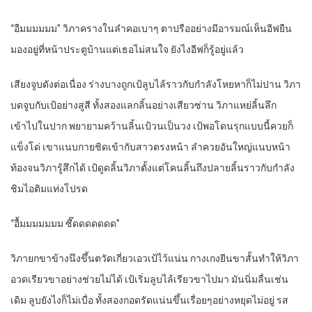
“อืมมมมมม” วิภาครางในลำคอเบาๆ ตาปรืออย่างมีอารมณ์เห็นอีฟยืน
มองอยู่ที่หน้าประตูบ้านแต่เธอไม่สนใจ ยังไงอีฟก็รู้อยู่แล้ว
เสียงจูบดังต่อเนื่อง ร่างบางถูกเป้ลูบไล้ราวกับกำลังโหยหาก็ไม่ปาน วิภา
บดจูบกับเป้อย่างสูสี ทั้งสองแลกลิ้นอย่างเสียวซ่าน วิภาแหย่ลิ้นลึก
เข้าไปในปาก พยายามคว้านลิ้นเป้วนเป็นวง เป้พอโดนรุกแบบนี้ควยก็
แข็งโด่ เขาแนบกายชิดเข้ากับสาวตรงหน้า ลำควยอันใหญ่แนบหน้า
ท้องจนวิภารู้สึกได้ เป้ดูดลิ้นวิภาตั้งแต่โคนลิ้นถึงปลายลิ้นราวกับกำลัง
ชิมไอติมแท่งโปรด
“อื้มมมมมมม ซี๊ดดดดดดด”
วิภายกขาข้างนึงขึ้นตวัดเกี่ยวเอวเป้ไว้แน่น กางเกงยีนขาสั้นทำให้วิภา
อวดเรียวขาอย่างช่วยไม่ได้ เป้เริ่มลูบไล้เรียวขาไปมา มันนิ่มลื่นเช่น
เดิม ลูบยังไงก็ไม่เบื่อ ทั้งสองกอดรัดแน่นขึ้นเรื่อยๆอย่างหยุดไม่อยู่ รส