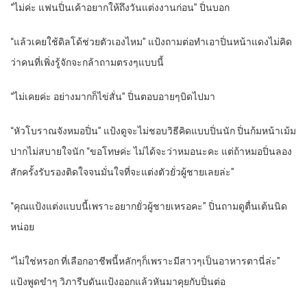
“ไม่ค่ะ แฟนปิ่นเค้าอยากให้ถึงวันแต่งงานก่อน” ปิ่นบอก
“แล้วเคยใช้ดิลโด้ช่วยตัวเองไหม” แป้งถามต่อทำเอาปิ่นหน้าแดงไม่คิด
ว่าคนที่เพิ่งรู้จักจะกล้าถามตรงๆแบบนี้
“ไม่เคยค่ะ อย่างมากก็ไข่สั่น” ปิ่นตอบอายๆบิดไปมา
“หัวโบราณจังหมอปิ่น” แป้งดูจะไม่ชอบวิธีคิดแบบปิ่นนัก ปิ่นก้มหน้าเม้ม
ปากไม่สบายใจนัก “ขอโทษค่ะ ไม่ได้จะว่าหมอนะคะ แต่ถ้าหมอปิ่นลอง
สักครั้งรับรองติดใจจนมั่นใจที่จะแต่งตัวยั่วผู้ชายเลยล่ะ”
“คุณแป้งแต่งแบบนี้เพราะอยากยั่วผู้ชายเหรอคะ” ปิ่นถามดูตื่นเต้นนิด
หน่อย
“ไม่ใช่หรอก ที่เลือกอาชีพนี้หลักๆก็เพราะมีสาวๆเป็นอาหารตานี่ล่ะ”
แป้งพูดขำๆ วิภารีบดันแป้งออกแล้วหันมาคุยกับปิ่นต่อ