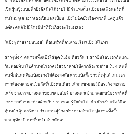
มาก แป้งตีสนิทไว้หลายคนเพื่อจะได้ใกล้ชิด เอาไว้เป็นอาหารตา ยิ่งเธอ
เป็นผู้หญิงแบบนี้ก็ยิ่งตีสนิทได้ง่ายไม่มีกำแพงกั้น แป้งบอกเพื่อนพริตตี้
คนใหม่ๆเสมอว่าเธอเป็นเลสเบี้ยน แป้งไม่ปิดบังเรื่องพวกนี้ แต่ดูแล้ว
แต่ละคนก็ไม่มีใครมีท่าทีรังเกียจอะไรเธอเลย
“แป้งๆ ถ่ายรวมหน่อย” เพื่อนพริตตี้คนสวยเรียกแป้งให้ไปหา
สาวๆทั้ง 4 คนรวมทั้งแป้งใส่ชุดในธีมเดียวกัน 4 สาวยืนโอบเอวกันและ
กัน พอยท์ขาไปด้านหน้าอวดเรียวขาสวยให้ตากล้องรุมถ่าย ใน 4 คนนี้
คนที่เด่นสุดคือแป้งอย่างไม่ต้องสงสัย สาวแป้งทั้งขาวทั้งหุ่นดี เล่นเอา
ตากล้องหลายคนโฟกัสที่แป้งคนเดียวแล้วกดชัทเตอร์มือระวิง พอถ่าย
เสร็จช่างภาพบางคนก็ขอเฟสขอไอจี บางคนก็เข้ามาคุยกับน้องๆพริตตี้
เพราะเหมือนจะถ่ายด้วยกันมาบ่อยจนรู้จักกันไปแล้ว สำหรับแป้งก็มีคน
คุ้นหน้าคุ้นตาที่ตามถ่ายเธออยู่บ้าง ช่างภาพส่วนใหญ่สุภาพทั้งนั้น
นานๆทีจะมีแนวหื่นๆโผล่มาสักคน