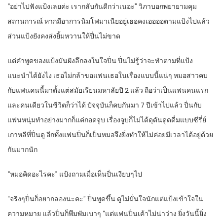
“อย่าไปฟังแป้งเลยค่ะ เรากลับกันดีกว่าเนอะ” วิภาบอกพยายามคุม
สถานการณ์ หากมีอาการนิมโฟมาเนียอยู่เธอคงเออออตามแป้งไปแล้ว
ส่วนแป้งยังคงส่งยิ้มหวานให้ปิ่นไม่ขาด
แต่คำพูดของแป้งมันฝังลึกลงในใจปิ่น ปิ่นไม่รู้ว่าจะทำตามที่แป้ง
แนะนำได้ยังไง เธอไม่กล้าขอแฟนเธอในเรื่องแบบนี้แน่ๆ หมอสาวคบ
กับแฟนคนนี้มาตั้งแต่สมัยเรียนมหาลัยปี 2 แล้ว ถือว่าเป็นแฟนคนแรก
และคนเดียวในชีวิตก็ว่าได้ ปัจจุบันก็คบกันมา 7 ปีเข้าไปแล้ว ปิ่นกับ
แฟนหนุ่มทำอย่างมากก็แค่กอดจูบ เรื่องจูบก็ไม่ได้ดุดันดูดดื่มแบบซีรี่ย์
เกาหลีที่ปิ่นดู อีกทั้งแฟนปิ่นก็เป็นหมอจึงยิ่งทำให้ไม่ค่อยมีเวลาได้อยู่ด้วย
กันมากนัก
“หมอคิดอะไรคะ” แป้งถามเมื่อเห็นปิ่นเงียบๆไป
“จริงๆปิ่นก็อยากลองนะคะ” ปิ่นพูดขึ้น ดูไม่มั่นใจนักแต่แป้งเข้าใจใน
ความหมาย แล้วปิ่นก็พึมพัมเบาๆ “แต่แฟนปิ่นเค้าไม่น่าว่าง ยิ่งวันนี้ยิ่ง