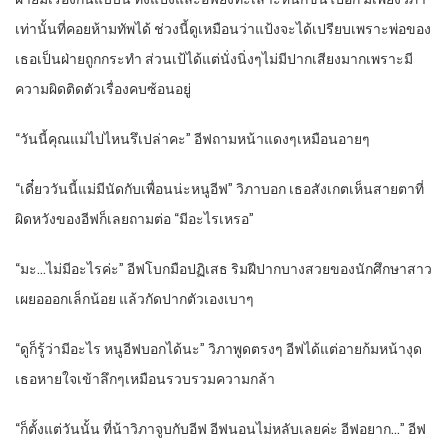
เท่านั้นที่คอยห้ามทัพได้ ช่วงนี้ดูเหมือนว่าแป้งจะได้เปรียบเพราะพ่อของ
เธอเป็นฝ่ายถูกกระทำ ส่วนเป้ได้แต่นั่งนิ่งๆไม่มีปากเสียงมากเพราะมี
ความผิดติดตัวเรื่องคบซ้อนอยู่
“วันนี้คุณแม่ไปไหนรึเปล่าคะ” อีฟถามหน้าแดงๆเหมือนอายๆ
“เดี๋ยววันนี้แม่มีนัดกับเพื่อนน่ะหนูอีฟ” วิภาบอก เธอสังเกตเห็นสายตาที่
ผิดหวังของอีฟก็เลยถามต่อ “มีอะไรเหรอ”
“มะ…ไม่มีอะไรค่ะ” อีฟโบกมือปฏิเสธ ริมฝีปากบางสวยของนักศึกษาสาว
เผยอออกเล็กน้อย แล้วกัดปากตัวเองเบาๆ
“ดูก็รู้ว่ามีอะไร หนูอีฟบอกได้นะ” วิภาพูดตรงๆ อีฟได้แต่อายก้มหน้างุด
เธอหายใจเข้าลึกๆเหมือนรวบรวมความกล้า
“ก็ตั้งแต่วันนั้น ที่น้าวิภาจูบกับอีฟ อีฟนอนไม่หลับเลยค่ะ อีฟอยาก…” อีฟ