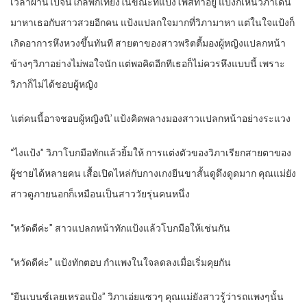
เวลาผ่านไปจนใกล้พักเที่ยงในขณะที่แป้งโพสท่าอยู่ แป้งก็เห็นวิภาเดิน
มาหาเธอกับสาวสวยอีกคน แป้งแปลกใจมากที่วิภามาหา แต่ในใจแป้งก็
เกิดอาการหึงหวงขึ้นทันที สายตาของสาวพริตตี้มองผู้หญิงแปลกหน้า
ข้างๆวิภาอย่างไม่พอใจนัก แต่พอคิดอีกทีเธอก็ไม่ควรหึงแบบนี้ เพราะ
วิภาก็ไม่ได้ชอบผู้หญิง
‘แต่คนนี้อาจชอบผู้หญิงนิ’ แป้งคิดพลางมองสาวแปลกหน้าอย่างระแวง
“ไงแป้ง” วิภาโบกมือทักแล้วยิ้มให้ การแต่งตัวของวิภาเรียกสายตาของ
ผู้ชายได้หลายคน เสื้อเปิดไหล่กับกางเกงยีนขาสั้นดูดึงดูดมาก คุณแม่ยัง
สาวดูภายนอกก็เหมือนเป็นสาววัยรุ่นคนหนึ่ง
“หวัดดีค่ะ” สาวแปลกหน้าทักแป้งแล้วโบกมือให้เช่นกัน
“หวัดดีค่ะ” แป้งทักตอบ กำแพงในใจลดลงเมื่อเริ่มคุยกัน
“ยืนเบนซ์เลยเหรอแป้ง” วิภาเอ่ยแซวๆ คุณแม่ยังสาวรู้ว่ารถแพงๆนั้น