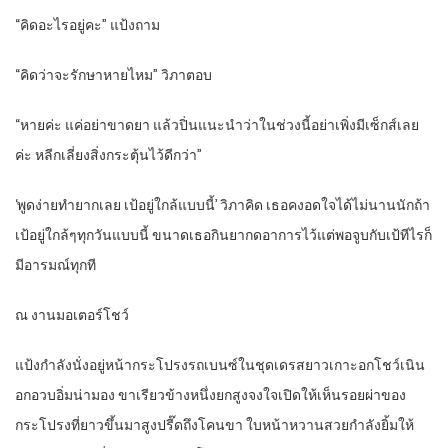
“คิดอะไรอยู่คะ” แป้งถาม
“คิดว่าจะรักษาหายไหม” วิภาตอบ
“หายค่ะ แค่อย่าขาดยา แล้วปิ่นแนะนำว่าในช่วงนี้อย่าเพิ่งมีเซ็กส์เลย
ค่ะ หลีกเลี่ยงสิ่งกระตุ้นไว้ดีกว่า”
‘พูดง่ายทำยากเลย เป้อยู่ใกล้แบบนี้’ วิภาคิด เธอคงอดใจได้ไม่นานนักถ้า
เป้อยู่ใกล้ๆทุกวันแบบนี้ ขนาดเธอกินยากดอาการไว้แต่พอจูบกับเป้ทีไรก็
มีอารมณ์ทุกที
ณ งานมอเตอร์โชว์
แป้งกำลังนั่งอยู่หน้ากระโปรงรถเบนซ์ในชุดเดรสยาวเกาะอกโชว์เนิน
อกอวบอิ่มน่ามอง ขาเรียวข้างหนึ่งยกสูงจงใจเปิดให้เห็นรอยผ่าของ
กระโปรงที่ยาวขึ้นมาสูงปรี๊ดถึงโคนขา ใบหน้าหวานสวยกำลังยิ้มให้