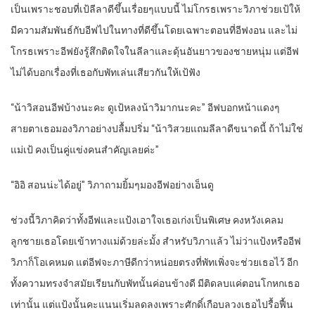
เป็นเพราะชอบที่เป้ลีลาดีขึ้นเรื่อยๆแบบนี้ ไม่โกรธเพราะวิภาช่วยเป้ให้
มีความสัมพันธ์กับอีฟไปในทางที่ดีขึ้นโดยเฉพาะตอนที่อีฟงอน และไม่
โกรธเพราะอีฟยังรู้สึกติดใจในลีลาและดุ้นอันยาวของชายหนุ่ม แต่อีฟ
ไม่ได้บอกเรื่องที่เธอกับพัทเล่นเสียวกันให้เป้ฟัง
“น้าวิสอนอีฟบ้างนะคะ ดูเป้หลงน้าวิมากนะคะ” อีฟบอกหน้าแดงๆ
สายตาเธอมองวิภาอย่างปลื้มปริ่ม “น้าวิสวยแถมลีลาดีขนาดนี้ ถ้าไม่ใช่
แม่เป้ คงเป็นคู่แข่งคนสำคัญเลยค่ะ”
“อิอิ สอนน่ะได้อยู่” วิภาถามยิ้มๆมองอีฟอย่างเอ็นดู
ช่วงนี้วิภาคิดว่าทั้งอีฟและแป้งเอาใจเธอเก่งเป็นพิเศษ คงหวังเคลม
ลูกชายเธอโดยเข้าทางแม่ด้วยล่ะมั้ง สำหรับวิภาแล้ว ไม่ว่าแป้งหรืออีฟ
วิภาก็โอเคหมด แต่อีฟจะภาษีดีกว่าหน่อยตรงที่พัทเพิ่งจะช่วยเธอไว้ อีก
ทั้งความทรงจำสมัยเรียนกับพัทนั้นค่อนข้างดี มีติดลบแค่ตอนโกหกเธอ
เท่านั้น แต่แป้งนั้นคะแนนเริ่มลดลงเพราะศักดิ์เกือบลวงเธอไปรื้อฟื้น