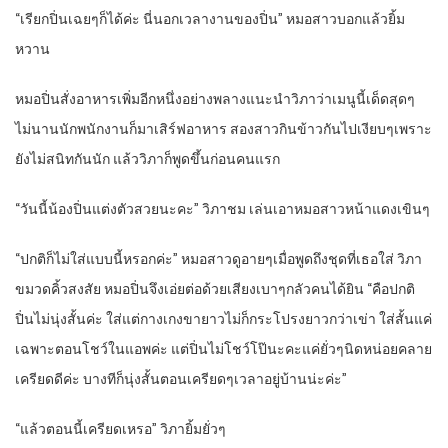
“เรียกปิ่นเฉยๆก็ได้ค่ะ นี่นอกเวลางานของปิ่น” หมอสาวบอกแล้วยิ้ม
หวาน
หมอปิ่นสั่งอาหารเพิ่มอีกหนึ่งอย่างพลางแนะนำวิภาว่าเมนูนี้เด็ดสุดๆ
ไม่นานนักพนักงานก็มาเสิร์ฟอาหาร สองสาวกินข้าวกันไปเงียบๆเพราะ
ยังไม่สนิทกันนัก แล้ววิภาก็พูดขึ้นก่อนคนแรก
“วันนี้น้องปิ่นแต่งตัวสวยนะคะ” วิภาชม เล่นเอาหมอสาวหน้าแดงเขินๆ
“ปกติก็ไม่ใส่แบบนี้หรอกค่ะ” หมอสาวดูอายๆเมื่อพูดถึงชุดที่เธอใส่ วิภา
ขมวดคิ้วสงสัย หมอปิ่นจึงเอ่ยต่อด้วยเสียงเบาๆกลัวคนได้ยิน “คือปกติ
ปิ่นไม่นุ่งสั้นค่ะ ใส่แต่กางเกงขายาวไม่ก็กระโปรงยาวกว่าเข่า ใส่สั้นแค่
เฉพาะตอนโชว์ในแอพค่ะ แต่ปิ่นไม่โชว์โป๊นะคะแค่ยั่วๆนิดหน่อยคลาย
เครียดดีค่ะ บางทีก็นุ่งสั้นตอนเครียดๆเวลาอยู่บ้านน่ะค่ะ”
“แล้วตอนนี้เครียดเหรอ” วิภายิ้มยั่วๆ