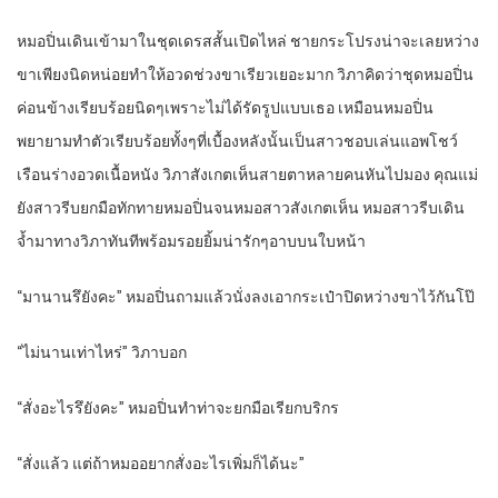
หมอปิ่นเดินเข้ามาในชุดเดรสสั้นเปิดไหล่ ชายกระโปรงน่าจะเลยหว่าง
ขาเพียงนิดหน่อยทำให้อวดช่วงขาเรียวเยอะมาก วิภาคิดว่าชุดหมอปิ่น
ค่อนข้างเรียบร้อยนิดๆเพราะไม่ได้รัดรูปแบบเธอ เหมือนหมอปิ่น
พยายามทำตัวเรียบร้อยทั้งๆที่เบื้องหลังนั้นเป็นสาวชอบเล่นแอพโชว์
เรือนร่างอวดเนื้อหนัง วิภาสังเกตเห็นสายตาหลายคนหันไปมอง คุณแม่
ยังสาวรีบยกมือทักทายหมอปิ่นจนหมอสาวสังเกตเห็น หมอสาวรีบเดิน
จ้ำมาทางวิภาทันทีพร้อมรอยยิ้มน่ารักๆอาบบนใบหน้า
“มานานรึยังคะ” หมอปิ่นถามแล้วนั่งลงเอากระเป๋าปิดหว่างขาไว้กันโป๊
“ไม่นานเท่าไหร่” วิภาบอก
“สั่งอะไรรึยังคะ” หมอปิ่นทำท่าจะยกมือเรียกบริกร
“สั่งแล้ว แต่ถ้าหมออยากสั่งอะไรเพิ่มก็ได้นะ”