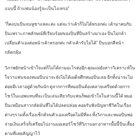
แบบนี้ ถ้าแฟนน้องรู้จะเป็นไงเหรอ”
“ก็คงบ่นปิ่นจนหูชาแหละค่ะ แต่จะว่าเค้าก็ไม่ได้หรอกค่ะ เค้ามาคบกับ
ปิ่นเพราะภาพลักษณ์ที่เรียบร้อยของปิ่นที่ปิ่นสร้างมาเอง ปิ่นไม่กล้า
เปลี่ยนตัวเองต่อหน้าเค้าหรอกค่ะ กลัวเค้ารับไม่ได้” ปิ่นบอกสีหน้า
กลัดกลุ้ม
วิภาพยักหน้าเข้าใจแต่ก็ไม่ได้ถามอะไรต่ออีก คุณแม่ยังสาววิเคราะห์ใน
ใจว่าแฟนของหมอปิ่นน่าจะยังไม่ได้เผด็จศึกหมอปิ่นเลย อีกทั้งน่าจะไม่
ค่อยมีเวลาอยู่ด้วยกันนัก ดูจากการที่หมอปิ่นต้องคลายเครียดด้วยการ
โชว์ในแอพแทนที่จะเป็นเล่นเสียวกับแฟนก็พอเข้าใจในส่วนนี้ได้ หมอ
ปิ่นเหมือนสาวกลัดมันที่ไม่ได้ปลดปล่อย คอยรับฟังปัญหาชีวิตในเรื่อง
ต่างๆรวมทั้งเรื่องเซ็กส์จนตัวเองเครียดไม่มีที่ลง ทั้งวิภาและหมอปิ่นพอ
จ่ายเงินเสร็จก็เตรียมไปงานมอเตอร์โชว์ที่วิภาบอก อาหารมื้อนี้ปิ่นเลี้ยง
ตามที่เคยสัญญาไว้