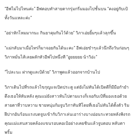
“อีฟไม่ไปไหนค่ะ” อีฟตอบทำสายตากรุ่มกริ่มมองไปชั้นบน “คงอยู่กับเป้
ทั้งวันแหละค่ะ”
“อย่าหักโหมมากนะ กินยาคุมกันไว้ด้วย” วิภาเอ่ยยิ้มๆแล้วลุกขึ้น
“แม่กลับมาเมื่อไหร่ก็มาจอยกันได้นะคะ” อีฟเอ่ยขำๆแล้วนึกถึงวันก่อนๆ
วิภาหมั่นไส้เลยผลักหัวอีฟไปหนึ่งที “อูยยยยย น้าวิอ่ะ”
“ไปละนะ ฝากดูแลเป้ด้วย” วิภาพูดแล้วออกจากบ้านไป
วิภาเดินไปที่รถแล้วไขกุญแจเปิดประตู แต่ยังไม่ทันได้เปิดดีก็มีมือกำยำ
ดึงเธอให้หันหลัง คุณแม่ยังสาวหันไปตามแรงก็เจอกับเป้ที่มองเธอด้วย
สายตาที่วาบหวาม ชายหนุ่มก้มจูบวิภาทันทีโดยที่เธอไม่ทันได้ตั้งตัว ริม
ฝีปากอันร้อนแรงบดจูบเข้ากับวิภาเล่นเอาร่างบางอ่อนระทวยหลังพิงรถ
คุณแม่แสนสวยคล้องแขนรอบคอเป้อย่างเคยชินแล้วจูบตอบ หลับตา
พริ้ม