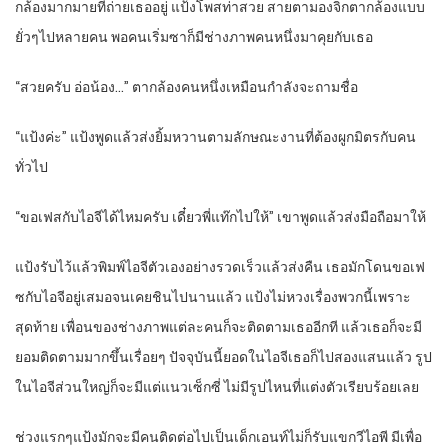
กล้องมากมายที่ถ่ายเธออยู่ แป้งโพสท่าสวย สายตามองจิกตากล้องแบบ
ยั่วๆไปหลายคน พอคนเริ่มซาก็มีช่างภาพคนหนึ่งมาคุยกับเธอ
“สวยครับ อ่อน้อง…” ตากล้องคนหนึ่งเหมือนกำลังจะถามชื่อ
“แป้งค่ะ” แป้งพูดแล้วส่งยิ้มหวานตามลักษณะงานที่ต้องผูกมิตรกับคน
ทั่วไป
“ขอเฟสกับไอจีได้ไหมครับ เดี๋ยวพี่แท๊กไปให้” เขาพูดแล้วส่งมือถือมาให้
แป้งรับไว้แล้วพิมพ์ไอจีตัวเองอย่างรวดเร็วแล้วส่งคืน เธอมักโดนขอเฟ
ซกับไอจีอยู่เสมอจนเคยชินไปนานแล้ว แป้งไม่หวงเรื่องพวกนี้เพราะ
สุดท้าย เพื่อนของช่างภาพแต่ละคนก็จะติดตามเธออีกที แล้วเธอก็จะมี
ยอมติดตามมากขึ้นเรื่อยๆ ปัจจุบันนี้ยอดในไอจีเธอก็ไปสองแสนแล้ว รูป
ในไอจีส่วนใหญ่ก็จะมีแต่แนวเซ็กซี่ ไม่มีรูปไหนที่แต่งตัวเรียบร้อยเลย
ช่วงแรกๆแป้งมักจะมีคนติดต่อไปเป็นเด็กเอนท์ไม่ก็รับแขกวีไอพี มีเพื่อ