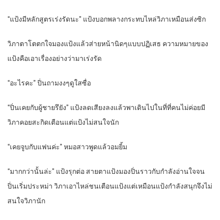
“แป้งมีหลักสูตรเร่งรัดนะ” แป้งบอกพลางกระทบไหล่วิภาเหมือนส่งซิก
วิภาตาโตตกใจมองแป้งแล้วส่ายหน้านิดๆแบบปฏิเสธ ความหมายของ
แป้งคือเอาเรื่องอย่างว่ามาเร่งรัด
“อะไรคะ” ปิ่นถามงงๆดูใสซื่อ
“ปิ่นเคยกับผู้ชายรึยัง” แป้งลดเสียงลงแล้วพาเดินไปในที่ที่คนไม่ค่อยมี
วิภาคอยสะกิดเตือนแต่แป้งไม่สนใจนัก
“เคยจูบกับแฟนค่ะ” หมอสาวพูดแล้วอมยิ้ม
“มากกว่านั้นล่ะ” แป้งรุกต่อ สายตาแป้งมองปิ่นราวกับกำลังอ่านใจจน
ปิ่นเริ่มประหม่า วิภาเอาไหล่ชนเตือนแป้งแต่เหมือนแป้งกำลังสนุกจึงไม่
สนใจวิภานัก