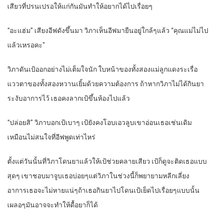
เสียวที่ปรนเปรอให้แก่กันมันทำให้อยากได้ไปเรื่อยๆ
“อะแฮ่ม” เสียงอีฟดังขึ้นมา วิภาเห็นอีฟมายืนอยู่ใกล้ๆแล้ว “คุณแม่ไม่ไป
แล้วเหรอคะ”
วิภาดันเป้ออกอย่างไม่เต็มใจนัก ใบหน้าของทั้งสองแม่ลูกแดงระเรื่อ
แววตาของทั้งสองหวานเยิ้มด้วยความต้องการ ถ้าหากวิภาไม่ได้กินยา
ระงับอาการไว้ เธอคงลากเป้ขึ้นห้องไปแล้ว
“ปล่อยสิ” วิภาบอกเป้เบาๆ เป้ยังคงโอบเอวลูบเขาอ่อนเธอเช่นเดิม
เหมือนไม่สนใจที่อีฟพูดเท่าไหร่
ตั้งแต่วันนั้นที่วิภาโดนยาแล้วให้เป้ช่วยคลายเสียว เป้ก็ดูจะติดเธอแบบ
สุดๆ เขาชอบมาจูบเธอบ่อยๆแต่วิภาในช่วงนี้ก็พยายามหลีกเลี่ยง
อาการเธอจะไม่หายแน่ๆถ้าเธอกินยาไปโดนเป้เย็ดไปเรื่อยๆแบบนั้น
เผลอๆมันอาจจะทำให้ดื้อยาก็ได้