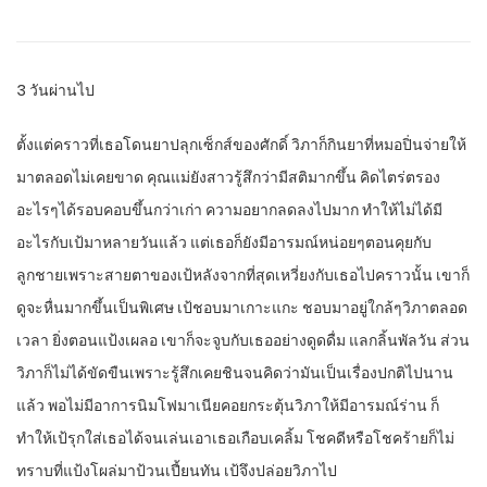
3 วันผ่านไป
ตั้งแต่คราวที่เธอโดนยาปลุกเซ็กส์ของศักดิ์ วิภาก็กินยาที่หมอปิ่นจ่ายให้
มาตลอดไม่เคยขาด คุณแม่ยังสาวรู้สึกว่ามีสติมากขึ้น คิดไตร่ตรอง
อะไรๆได้รอบคอบขึ้นกว่าเก่า ความอยากลดลงไปมาก ทำให้ไม่ได้มี
อะไรกับเป้มาหลายวันแล้ว แต่เธอก็ยังมีอารมณ์หน่อยๆตอนคุยกับ
ลูกชายเพราะสายตาของเป้หลังจากที่สุดเหวี่ยงกับเธอไปคราวนั้น เขาก็
ดูจะหื่นมากขึ้นเป็นพิเศษ เป้ชอบมาเกาะแกะ ชอบมาอยู่ใกล้ๆวิภาตลอด
เวลา ยิ่งตอนแป้งเผลอ เขาก็จะจูบกับเธออย่างดูดดื่ม แลกลิ้นพัลวัน ส่วน
วิภาก็ไม่ได้ขัดขืนเพราะรู้สึกเคยชินจนคิดว่ามันเป็นเรื่องปกติไปนาน
แล้ว พอไม่มีอาการนิมโฟมาเนียคอยกระตุ้นวิภาให้มีอารมณ์ร่าน ก็
ทำให้เป้รุกใส่เธอได้จนเล่นเอาเธอเกือบเคลิ้ม โชคดีหรือโชคร้ายก็ไม่
ทราบที่แป้งโผล่มาป้วนเปี้ยนทัน เป้จึงปล่อยวิภาไป