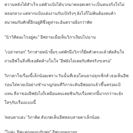
ความหลังได้สำเร็จ แต่ตัวแป้งได้บวกมาตลอดเพราะเป็นคนจริงใจไม่
หลอกลวง แต่หากแป้งแต่งงานกับเป้จริงๆ ยังไงก็ไม่พ้นต้องคบค้า
สมาคมกับศักดิ์อีกอยู่ดีซึ่งดูท่าจะอันตรายยิ่งกว่าพัท
“น้าวิคิดอะไรอยู่คะ” อีฟถามเมื่อเห็นวิภาเงียบไปนาน
“เปล่าหรอก” วิภาส่ายหน้ายิ้มๆ แต่พักนึงวิภาก็ยืดตัวตรงแล้วตัดสินใจ
ถามอีฟในสิ่งที่เธอติดค้างในใจ “อีฟยังไม่เคยกับพัทจริงๆเหรอ”
วิภาคาใจเรื่องนี้เล็กน้อยเพราะวันนั้นที่เธอโดนยาปลุกเซ็กส์ เธอเห็นอีฟ
ร่อนใส่ควยเป้อย่างชำนาญก่อนที่วิภาจะดันอีฟออกแล้วขึ้นคร่อมเป้
แทน ลีลาของอีฟยังไงก็เหมือนคนเคยชินกับเรื่องพวกนี้มากกว่าจะยัง
ใสๆกับเรื่องแบบนี้
‘หลบตาแฮะ’ วิภาคิด สังเกตเห็นอีฟหลบสายตาเล็กน้อย
“ไม่ค่ะ อีฟแค่กอดจูบกับพ่อ” อีฟบอกดูอายๆ