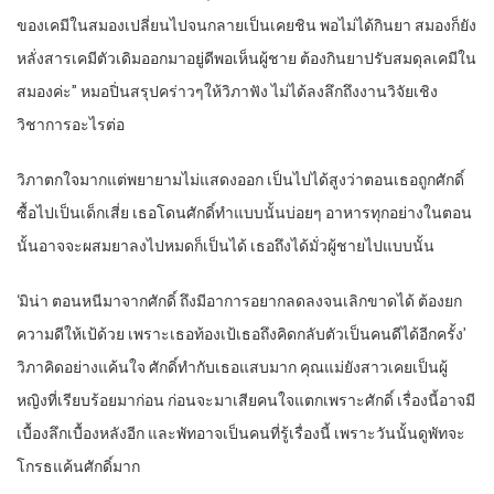
ของเคมีในสมองเปลี่ยนไปจนกลายเป็นเคยชิน พอไม่ได้กินยา สมองก็ยัง
หลั่งสารเคมีตัวเดิมออกมาอยู่ดีพอเห็นผู้ชาย ต้องกินยาปรับสมดุลเคมีใน
สมองค่ะ” หมอปิ่นสรุปคร่าวๆให้วิภาฟัง ไม่ได้ลงลึกถึงงานวิจัยเชิง
วิชาการอะไรต่อ
วิภาตกใจมากแต่พยายามไม่แสดงออก เป็นไปได้สูงว่าตอนเธอถูกศักดิ์
ซื้อไปเป็นเด็กเสี่ย เธอโดนศักดิ์ทำแบบนั้นบ่อยๆ อาหารทุกอย่างในตอน
นั้นอาจจะผสมยาลงไปหมดก็เป็นได้ เธอถึงได้มั่วผู้ชายไปแบบนั้น
‘มิน่า ตอนหนีมาจากศักดิ์ ถึงมีอาการอยากลดลงจนเลิกขาดได้ ต้องยก
ความดีให้เป้ด้วย เพราะเธอท้องเป้เธอถึงคิดกลับตัวเป็นคนดีได้อีกครั้ง’
วิภาคิดอย่างแค้นใจ ศักดิ์ทำกับเธอแสบมาก คุณแม่ยังสาวเคยเป็นผู้
หญิงที่เรียบร้อยมาก่อน ก่อนจะมาเสียคนใจแตกเพราะศักดิ์ เรื่องนี้อาจมี
เบื้องลึกเบื้องหลังอีก และพัทอาจเป็นคนที่รู้เรื่องนี้ เพราะวันนั้นดูพัทจะ
โกรธแค้นศักดิ์มาก