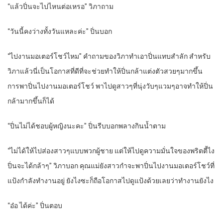
“แล้วปิ่นจะไปไหนต่อเหรอ” วิภาถาม
“วันนี้คงว่างทั้งวันแหละค่ะ” ปิ่นบอก
“ไปงานมอเตอร์โชว์ไหม” คำถามของวิภาทำเอาปิ่นแทบสำลัก สำหรับ
วิภาแล้วนี่เป็นโอกาสที่ดีที่จะช่วยทำให้ปิ่นกล้าแต่งตัวสวยๆมากขึ้น
การพาปิ่นไปงานมอเตอร์โชว์ พาไปดูสาวๆที่นุ่งวับๆแวมๆอาจทำให้ปิ่น
กล้ามากขึ้นก็ได้
“ปิ่นไม่ได้ชอบผู้หญิงนะคะ” ปิ่นรีบบอกพลางกินน้ำตาม
“ไม่ได้ให้ไปส่องสาวๆแบบพวกผู้ชาย แต่ให้ไปดูความมั่นใจของพริตตี้ไง
ปิ่นจะได้กล้าๆ” วิภาบอก คุณแม่ยังสาวกำจะพาปิ่นไปงานมอเตอร์โชว์ที่
แป้งกำลังทำงานอยู่ ยังไงซะก็ถือโอกาสไปดูแป้งด้วยเลยว่าทำงานยังไง
“อ๋อ ได้ค่ะ” ปิ่นตอบ