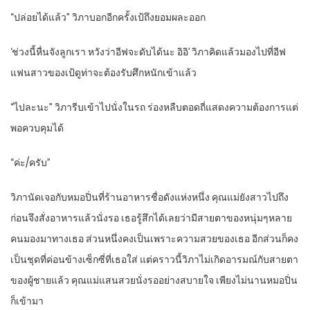
“ปล่อยได้แล้ว” วิภาบอกอีกครั้งเป้ถึงยอมผละออก
‘ช่วงนี้หื่นจังลูกเรา หวังว่าอีฟจะดับได้นะ อิอิ’ วิภาคิดแล้วมองไปที่อีฟ
แฟนสาวของเป้ดูท่าจะต้องรับศึกหนักเข้าแล้ว
“ไปละนะ” วิภารีบเข้าไปนั่งในรถ ร่องหลืบตอดถี่แสดงความต้องการแต่
พอควบคุมได้
“ค่ะ/ครับ”
วิภานัดเจอกับหมอปิ่นที่ร้านอาหารชื่อดังแห่งหนึ่ง คุณแม่ยังสาวไปถึง
ก่อนจึงสั่งอาหารแล้วนั่งรอ เธอรู้สึกได้เลยว่ามีสายตาของหนุ่มๆหลาย
คนมองมาทางเธอ ส่วนหนึ่งคงเป็นเพราะความสวยของเธอ อีกส่วนก็คง
เป็นชุดที่ค่อนข้างเซ็กซี่ที่เธอใส่ แต่คราวนี้วิภาไม่เกิดอารมณ์กับสายตา
ของผู้ชายแล้ว คุณแม่แสนสวยนั่งรออย่างสบายใจ เพียงไม่นานหมอปิ่น
ก็เข้ามา