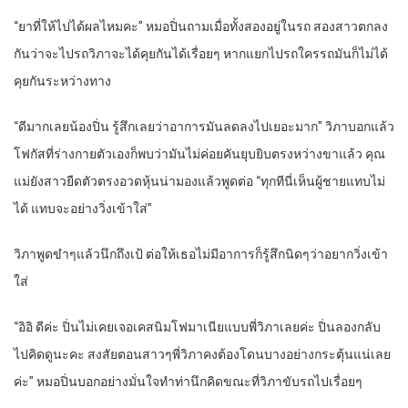
“ยาที่ให้ไปได้ผลไหมคะ” หมอปิ่นถามเมื่อทั้งสองอยู่ในรถ สองสาวตกลง
กันว่าจะไปรถวิภาจะได้คุยกันได้เรื่อยๆ หากแยกไปรถใครรถมันก็ไม่ได้
คุยกันระหว่างทาง
“ดีมากเลยน้องปิ่น รู้สึกเลยว่าอาการมันลดลงไปเยอะมาก” วิภาบอกแล้ว
โฟกัสที่ร่างกายตัวเองก็พบว่ามันไม่ค่อยคันยุบยิบตรงหว่างขาแล้ว คุณ
แม่ยังสาวยืดตัวตรงอวดหุ้นน่ามองแล้วพูดต่อ “ทุกทีนี่เห็นผู้ชายแทบไม่
ได้ แทบจะอย่างวิ่งเข้าใส่”
วิภาพูดขำๆแล้วนึกถึงเป้ ต่อให้เธอไม่มีอาการก็รู้สึกนิดๆว่าอยากวิ่งเข้า
ใส่
“อิอิ ดีค่ะ ปิ่นไม่เคยเจอเคสนิมโฟมาเนียแบบพี่วิภาเลยค่ะ ปิ่นลองกลับ
ไปคิดดูนะคะ สงสัยตอนสาวๆพี่วิภาคงต้องโดนบางอย่างกระตุ้นแน่เลย
ค่ะ” หมอปิ่นบอกอย่างมั่นใจทำท่านึกคิดขณะที่วิภาขับรถไปเรื่อยๆ