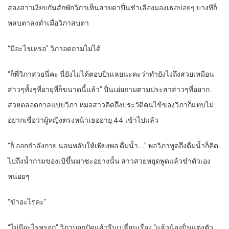
สองสาวเงียบกันสักพักวิภาเห็นสายตาปิ่นชำเลืองมองเธอบ่อยๆ บางทีก็
หลบตาลงต่ำเมื่อวิภาสบตา
“มีอะไรเหรอ” วิภาอดถามไม่ได้
“ก็พี่วิภาสวยนี่คะ นี่ยังไม่ได้ตอบปิ่นเลยนะคะว่าทำยังไงถึงสวยเหมือน
สาวๆทั้งๆที่อายุพี่ก็ขนาดนี้แล้ว” ปิ่นเอ่ยถามตามประสาสาวๆที่อยาก
สวยตลอดกาลแบบวิภา หมอสาวคิดถึงประวัติคนไข้ของวิภาก็แทบไม่
อยากเชื่อว่าผู้หญิงตรงหน้าเธออายุ 44 เข้าไปแล้ว
“ก็ ออกกำลังกาย นอนหลับให้เพียงพอ ดื่มน้ำ….” พอวิภาพูดถึงดื่มน้ำก็คิด
ไปถึงน้ำกามของเป้ขึ้นมาซะอย่างนั้น สาวสวยหยุดพูดแล้วขำตัวเอง
หน่อยๆ
“ขำอะไรคะ”
“ไม่มีอะไรหรอก” วิภาบอกปัดแล้วรีบเปลี่ยนเรื่อง “แล้วน้องปิ่นแต่งตัว