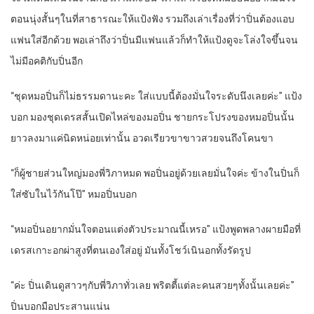
ตอนนุ่งสั้นๆในที่สาธารณะให้แป้งฟัง รวมถึงเล่าเรื่องที่ว่าปิ่นต้องแอบ
แฟนใส่อีกด้วย พอเล่าถึงว่าปิ่นมีแฟนแล้วก็ทำให้แป้งดูจะโล่งใจขึ้นจน
ไม่มีอคติกับปิ่นอีก
“ชุดหมอปิ่นก็ไม่ธรรมดานะคะ ใส่แบบนี้ต้องมั่นใจระดับนึงเลยค่ะ” แป้ง
บอก มองชุดเดรสสั้นเปิดไหล่ของมอปิ่น ชายกระโปรงของหมอปิ่นนั้น
ยาวลงมาแค่นิดหน่อยเท่านั้น อวดเรียวขาขาวสวยจนถึงโคนขา
“ก็ผู้ชายส่วนใหญ่มองพี่วิภาหมด พอปิ่นอยู่ด้วยเลยมั่นใจค่ะ ข้างในปิ่นก็
ใส่ซับในไว้กันโป๊” หมอปิ่นบอก
“หมอปิ่นอยากมั่นใจตอนแต่งตัวประมาณนี้เหรอ” แป้งพูดพลางผายมือที่
เดรสเกาะอกผ่าสูงที่ตนเองใส่อยู่ มันทั้งโชว์เนินอกทั้งรัดรูป
“ค่ะ ปิ่นเดินดูสาวๆกับพี่วิภาทั่วเลย พริตตี้แต่ละคนสวยๆทั้งนั้นเลยค่ะ”
ปิ่นบอกมือประสานแน่น