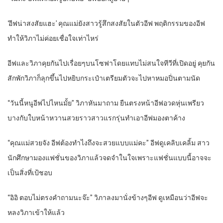
‘อีฟน่าสงสัยแฮะ’ คุณแม่ยังสาวรู้สึกสงสัยในตัวอีฟ พฤติกรรมของอีฟ
ทำให้วิภาไม่ค่อยเชื่อใจเท่าไหร่
อีฟและวิภาคุยกันไปเรื่อยๆบนโซฟาโดยแทบไม่สนใจทีวีที่เปิดอยู่ คุยกัน
สักพักวิภาก็ลุกขึ้นไปหยิบกระเป๋าเตรียมตัวจะไปหาหมอปิ่นตามนัด
“วันนี้หนูอีฟไปไหนมั้ย” วิภาหันมาถาม ยืนตรงหน้าอีฟอวดหุ่นเพรียว
บางกับใบหน้าหวานสวยราวสาวแรกรุ่นทำเอาอีฟมองตาค้าง
“คุณแม่สวยจัง อีฟต้องทำไงถึงจะสวยแบบแม่คะ” อีฟดูเคลิบเคลิ้ม สาว
นักศึกษามองแฟชั่นของวิภาแล้วจดจำในใจเพราะแฟชั่นแบบนี้อาจจะ
เป็นสิ่งที่เป้ชอบ
“อิอิ ตอบไม่ตรงคำถามนะจ๊ะ” วิภาลงมานั่งข้างๆอีฟ ดูเหมือนว่าอีฟจะ
หลงวิภาเข้าให้แล้ว