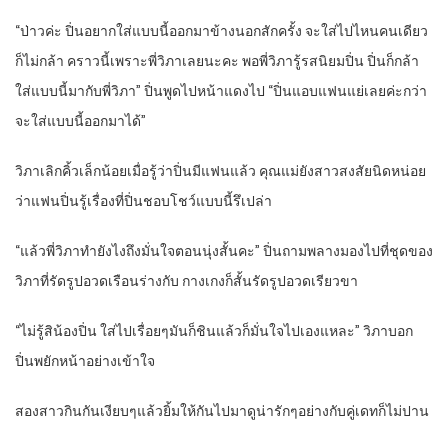
“ป่าวค่ะ ปิ่นอยากใส่แบบนี้ออกมาข้างนอกสักครั้ง จะใส่ไปไหนคนเดียว
ก็ไม่กล้า คราวนี้เพราะพี่วิภาเลยนะคะ พอพี่วิภารู้รสนิยมปิ่น ปิ่นก็กล้า
ใส่แบบนี้มากับพี่วิภา” ปิ่นพูดไปหน้าแดงไป “ปิ่นแอบแฟนแย่เลยค่ะกว่า
จะใส่แบบนี้ออกมาได้”
วิภาเลิกคิ้วเล็กน้อยเมื่อรู้ว่าปิ่นมีแฟนแล้ว คุณแม่ยังสาวสงสัยนิดหน่อย
ว่าแฟนปิ่นรู้เรื่องที่ปิ่นชอบโชว์แบบนี้รึเปล่า
“แล้วพี่วิภาทำยังไงถึงมั่นใจตอนนุ่งสั้นคะ” ปิ่นถามพลางมองไปที่ชุดของ
วิภาที่รัดรูปอวดเรือนร่างกับ กางเกงก็สั้นรัดรูปอวดเรียวขา
“ไม่รู้สิน้องปิ่น ใส่ไปเรื่อยๆมันก็ชินแล้วก็มั่นใจไปเองแหละ” วิภาบอก
ปิ่นพยักหน้าอย่างเข้าใจ
สองสาวกินกันเงียบๆแล้วยิ้มให้กันไปมาดูน่ารักๆอย่างกับคู่เดทก็ไม่ปาน