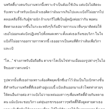
นพริตตี้บางคนรับงานพวกนี้เพราะจำเป็นต้องใช้เงิน แต่แป้งไม่คิดจะ
รับเพราะสำหรับแป้งแล้วเธอคิดว่ามันมากเกินไปและแป้งก็ไม่อยากไป
คลอเคลียจิ๊จ๊ะกับผู้ชายนัก ถ้าแขกวีไอพีเป็นผู้หญิงค่อยว่ากัน พอคน
ติดตามเธอมากขึ้นในระยะหลังๆก็เริ่มมีรายการแนวหื่นๆมาติดต่อให้
เธอไปออกแต่แป้งปฏิเสธไปทั้งหมดเพราะตั้งแต่เธอเริ่มชอบวิภา ในใจ
แป้งก็ไม่อยากออกรายการพวกนี้ เธออยากเป็นคนที่ดีกว่าเดิมเพื่อวิภา
และเป้
“โห….” ช่างภาพรับมือถือคืน ตาเขาโตเป็นไข่ห่านเมื่อมองรูปต่างๆในไอ
จีของสาวตรงหน้า
รูปพวกนั้นที่เธอถ่ายเพราะต้องคีพลุคเซ็กซี่เอาไว้ มันเป็นใบเบิกทางชั้น
ดีสำหรับงานพริตตี้ที่เธอทำอยู่แบบนี้ แป้งเดินออกมาแล้วโพสท่าสวยๆ
ให้คนอื่นถ่ายต่อ สาวแป้งไม่วายเหล่มองสาวๆเพื่อนพริตตี้ด้วยกันหลาย
คน แม้แป้งจะชอบวิภา แต่หุ่นอรชรของสาวๆพริตตี้ก็ดึงดูดสายตาเธอ