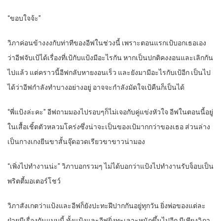
“ขอบใจจ้ะ”
วิภาค่อนข้างงงกับท่าทีของอีฟในช่วงนี้ เพราะตอนแรกเป้บอกเธอเอง
ว่าอีฟจับเป้ได้เรื่องที่เป้กับแป้งมีอะไรกัน หากเป็นปกติคงงอนและเลิกกัน
ไปแล้ว แต่คราวนี้อีฟกลับหายงอนเร็ว และยังมามีอะไรกับเป้อีก เป็นไป
ได้ว่าอีฟกำลังทำบางอย่างอยู่ อาจจะกำลังมัดใจเป้คืนก็เป็นได้
“พี่แป้งล่ะคะ” อีฟถามมองไปรอบๆก็ไม่เจอกับคู่แข่งหัวใจ อีฟในตอนนี้อยู่
ในเสื้อเชิ้ตตัวหลวมโคร่งซึ่งน่าจะเป็นของเป้มากกว่าของเธอ ส่วนล่าง
เป็นกางเกงยีนขาสั้นจุ๊ดอวดเรียวขาขาวน่ามอง
“เพิ่งไปทำงานน่ะ” วิภาบอกรวมๆ ไม่ได้บอกว่าแป้งไปทำงานรับจ็อบเป็น
พริตตี้มอเตอร์โชว์
วิภาสังเกตว่าแป้งและอีฟก็ยังปะทะฝีปากกันอยู่ทุกวัน ยิ่งพ่อของแต่ละ
ฝ่ายมีเรื่องกันแบบนี้ ทั้งแป้งและอีฟยิ่งทะเลาะหนักขึ้นไปอีก มีเพียงวิภา