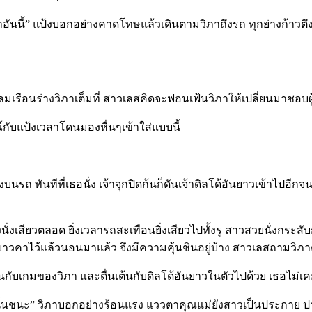
อันนี้” แป้งบอกอย่างคาดโทษแล้วเดินตามวิภาถึงรถ ทุกย่างก้าวตึงๆที่
ือนร่างวิภาเต็มที่ สาวเลสคิดจะฟอนเฟ้นวิภาให้เปลี่ยนมาชอบผู้หญิง
ณ์กับแป้งเวลาโดนมองหื่นๆเข้าใส่แบบนี้
่งบนรถ ทันทีที่เธอนั่ง เจ้าจุกปิดก้นก็ดันเจ้าดิลโด้อันยาวเข้าไปอี
งเสียวตลอด ยิ่งเวลารถสะเทือนยิ่งเสียวไปทั้งรู สาวสวยนั่งกระสับก
นยาวคาไว้แล้วนอนมาแล้ว จึงมีความคุ้นชินอยู่บ้าง สาวเลสถามวิภา
เต้นกับเกมของวิภา และตื่นเต้นกับดิลโด้อันยาวในตัวไปด้วย เธอไม
 คนนั้นชนะ” วิภาบอกอย่างร้อนแรง แววตาคุณแม่ยังสาวเป็นประกาย ปาก