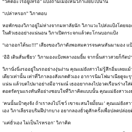
“วิคิดอะไรอยู่เหรอ” แป้งถามเมื่อเห็นวิภาเงียบไปนาน
“เปล่าหรอก” วิภาตอบ
หอพักของวิภาอยู่ไม่ห่างจากมหาลัยนัก วิภาแวะไปส่งแป้งโดยจอ
ในตัวเธออย่างแน่นอน วิภาเปิดกระจกแล้วตะโกนบอกแป้ง
“เอาออกได้นะ!!!” เสียงของวิภาดังพอสมควรจนคนหันมามอง แป้งก
‘อิอิ เดินสั่นเชียว’ วิภามองแป้งพลางอมยิ้ม จากนั้นสาวสวยก็กั
วิภานั่งนิ่งรออยู่ในรถอย่างงุ่นง่าน คุณแม่ยังสาวไม่รู้สึกอิ่มเลย
เดียวเท่านั้น เท่าที่วิภาลองสังเกตตัวเอง อาการนิมโฟมาเนียดูจะ
แน่น แล้วบดไปมาอย่างมีอารมณ์ เธออยากลงไปอวดเรือนร่างใส่ศักดิ
ตอดรัดรุนแรงทันทีอย่างชอบใจที่วิภาคิดแบบนั้น คุณแม่ยังสาว
‘คนนั้นเป้าตุงจัง ถ้าเราลงไปโชว์ เขาจะสนใจมั้ยนะ’ คุณแม่ยัง
เอง วิภาเลียรอบริมฝีปากบาง อยากลองยั่วดูสักครั้งเพื่อปลดปล่อย
‘แค่ยั่วเอง ไม่เป็นไรหรอก’ วิภาคิด