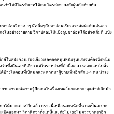
อนว่าไม่มีใครจับเธอได้เลย ใครล่ะจะสงสัยผู้หญิงด้วยกัน
บขาอ่อนวิภาเบาๆ มือนิ่มๆกับขาอ่อนเรียวสวยสัมผัสกันเล่นเอา
ในอย่างง่ายดาย วิภาปล่อยให้แป้งลูบขาอ่อนได้อย่างเต็มที่ แป้ง
เซ็กส์ในสมัยก่อน ร่องเสียวเธอตอดหนุบหนับรุนแรงจนต้องนั่งหนีบ
งวันทั้งคืนเลยทีเดียว แม้ในระหว่างที่ศักดิ์เผลอ เธอจะแอบไปมั่ว
ัดได้บ้างในตอนที่เป้หมดแรง หากหาผู้ชายเพิ่มอีกสัก 3-4 คน น่าจะ
ขยายอารมณ์ความรู้สึกเธอในเรื่องเพศโดยเฉพาะ ‘อุตส่าห์เลิกมั่ว
นเธอได้มากเท่าเป้อีกแล้ว คราวนี้เหมือนจะหนักขึ้น คงเป็นเพราะ
เบิดออกมา วิภาคิดว่าตั้งแต่นี้และต่อไป เธอไม่ควรขาดยาอีก