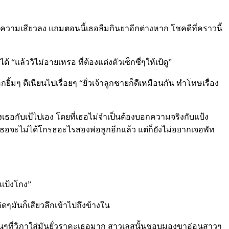
้วกดความเสียวลง แถมตอนนี้เธอลืมกินยาอีกต่างหาก โชคดีที่คราวนี้
“แล้ววิไม่อายเหรอ ที่ต้องแต่งตัวเซ็กซี่ๆให้เป้ดู”
้มๆ ตีเนียนไปเรื่อยๆ “ยั่วเจ้าลูกชายก็ดีเหมือนกัน ทำโทษเรื่อง
่องเธอกับเป้ไปเอง โดยที่เธอไม่จำเป็นต้องบอกความจริงกับแป้ง
้เธอจะไม่ได้โกรธอะไรสองพ่อลูกอีกแล้ว แต่ก็ยังไม่อยากเจอพัท
าแป้งโกง”
ิดๆมันก็เสียวลึกเข้าไปถึงข้างใน
สั้นๆที่วิภาใส่มันยั่วราคะเธอมาก สาวเลสนั้นชอบมองขาอ่อนสาวๆ