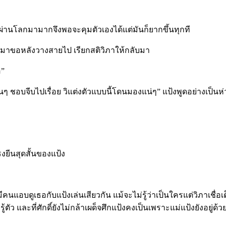
่เธอผ่านโลกมามากจึงพอจะคุมตัวเองได้แต่มันก็ยากขึ้นทุกที
หันมาขอหลังวางสายไป เรียกสติวิภาให้กลับมา
อ”
ั้นๆ ชอบจีบไปเรื่อย วิแต่งตัวแบบนี้โดนมองแน่ๆ” แป้งพูดอย่างเป็นห่
รงยีนสุดสั้นของแป้ง
นแอบดูเธอกับแป้งเล่นเสียวกัน แม้จะไม่รู้ว่าเป็นใครแต่วิภาเชื่อเ
ตัว และที่ศักดิ์ยังไม่กล้าเผด็จศึกแป้งคงเป็นเพราะแม่แป้งยังอยู่ด้วย