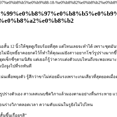
97%e0%b8%b5%e0%b9%88-18-%e0%b8%82%e0%b8%b2%e0%b8
8%99%e0%b8%97%e0%b8%b5%e0%b9%8
%e0%b8%a2%e0%b8%b2
เอสั้น 12 นิ้วให้ชุดดูเรียบร้อยที่สุด แต่ไหนเลยจะทำได้ เพราะชุ
่อไม่มีฤทธิ์ยาคอยกดไว้ก็ทำให้คุณแม่ยังสาวอยากโชว์รูปร่างมากขึ
ส่ชุดเซ็กซี่ๆตามนิสัย แต่เธอก็รู้ว่าควรแต่งตัวแบบไหนถึงจะพอเหม
ป้งจูงไปที่รถทันที
่นเพื่อพยุงตัว รู้สึกว่าขาไม่ค่อยมีแรงเพราะเกมเสียวที่สุดยอดเมื่อค
ดรูปร่างตัวเอง สาวเลสแนบชิดวิภาแล้วมองตามอย่างหื่นกระหาย แ
รือนร่างวิภาตลอดเวลา ความคับแน่นในรูยังไม่ไปไหน
้นขึ้นเรื่อยๆสิ”