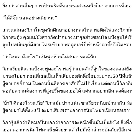
ยิ่งกว่าส่วนอื่นๆ การเป็นพริตตี้ของเธอส่วนหนึ่งก็มาจากการที่
“ได้สิจ๊ะ นอนอย่างเดียวนะ”
สาวเลสมองวิภาในชุดนักศึกษาอย่างหลงไหล พอติดไฟแดงวิภาก็ควักม
วิภาสะดุ้ง คุณแม่ยังสาวกัดปากบางเบาๆอย่างชอบใจ แป้งลูบไล้เร
ลูบไปเพลินๆก็มีสายโทรเข้ามา พอดูเบอร์ก็ทำหน้าตาบึ้งตึงไม่ชอ
“ว่าไงพ่อ มีอะไร” แป้งพูดห้วนไม่สบอารมณ์นัก
วิภาเงียบฟังว่าแป้งจะพูดอะไร พอรู้ว่าเป็นศักดิ์จู่ๆใจของคุณแ
ขาบดไปมา ตอนที่เธอเป็นเด็กเสี่ยของศักดิ์เมื่อประมาณ 20 ปีที่แล้
ผู้ชายต่อก็ตาม ในตอนนั้นลีลาของศักดิ์ไม่ได้เรื่อง แต่ตอนนี้วิภ
พอดับความต้องการที่สูงปรี๊ดของเธอได้ แต่หากอยากอิ่ม คงต้องหา
‘บ้าวิ คิดอะไรวะเนี่ย’ วิภาเม้มปากแน่น ขาเรียวหนีบเข้าหากัน 
ผู้ชายมาได้ตั้ง 20 ปี จะมาเสียเพราะอาการนิมโฟมาเนียเหรอเรา’
วิภารู้แล้วว่าที่หมอปิ่นบอกว่าอาการจะหนักขึ้นมันเป็นยังไง สิ่ง
เธอกดอาการนิมโฟมาเนียด้วยยาแล้วไปมีเซ็กส์กระตุ้นกับเป้อีก 