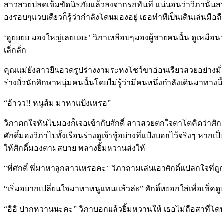
สาวสวยปลดเข็มขัดนิรภัยแล้วลงจากรถทันที แน่นอนว่าวิภานั้น
องรอบๆแวบเดียวก็รู้ว่ากำลังโดนมองอยู่ เธอทำทีเป็นเดินเล่นมื
‘อูยยยย มองใหญ่เลยแฮะ’ วิภาเหลือบๆมองผู้ชายคนนั้น ดูเหมือ
เลิ่กลั่ก
คุณแม่ยังสาวยืนอวดรูปร่างงามระหงโชว์ขาอ่อนเรียวสวยอย่างมั
ร่างยั่วนักศึกษาหนุ่มคนนั้นโดยไม่รู้ว่ามีคนหนึ่งกำลังเดินมาทางนี
“อ้าวว!! หนูส้ม มาหาแป้งเหรอ”
วิภาตกใจหันไปมองก็เจอเข้ากับศักดิ์ สาวสวยตกใจตาโตคิดว่าศักดิ์อ
ศักดิ์มองวิภาไปทั้งเรือนร่างดูเจ้าชู้อย่างที่แป้งบอกไว้จริงๆ หา
ให้ศักดิ์มองตามสบาย พลางยิ้มหวานส่งให้
“พี่ศักดิ์ พี่มาหาลูกสาวเหรอคะ” วิภาถามเล่นเอาศักดิ์แปลกใจที่ถู
“เริ่มอยากเปลี่ยนใจมาหาหนูแทนแล้วล่ะ” ศักดิ์หยอกใส่เพื่อเช็คดู
“อิอิ ปากหวานนะคะ” วิภาบอกแล้วยิ้มหวานให้ เธอไม่ถือสาที่โ