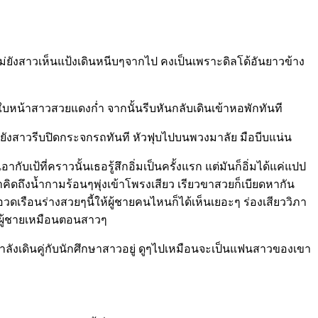
่ยังสาวเห็นแป้งเดินหนีบๆจากไป คงเป็นเพราะดิลโด้อันยาวข้าง
หน้าสาวสวยแดงก่ำ จากนั้นรีบหันกลับเดินเข้าหอพักทันที
แม่ยังสาวรีบปิดกระจกรถทันที หัวฟุบไปบนพวงมาลัย มือบีบแน่น
กับเป้ที่คราวนั้นเธอรู้สึกอิ่มเป็นครั้งแรก แต่มันก็อิ่มได้แค่แปป
าคิดถึงน้ำกามร้อนๆพุ่งเข้าโพรงเสียว เรียวขาสวยก็เบียดหากัน
วดเรือนร่างสวยๆนี้ให้ผู้ชายคนไหนก็ได้เห็นเยอะๆ ร่องเสียววิภา
วผู้ชายเหมือนตอนสาวๆ
ำลังเดินคู่กับนักศึกษาสาวอยู่ ดูๆไปเหมือนจะเป็นแฟนสาวของเขา