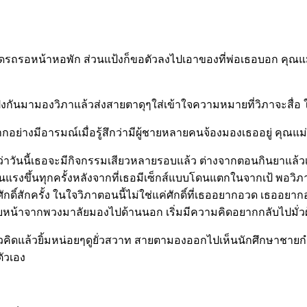
ดรถรอหน้าหอพัก ส่วนแป้งก็ขอตัวลงไปเอาของที่พ่อเธอบอก คุณแม
ันมามองวิภาแล้วส่งสายตาดุๆใส่เข้าใจความหมายที่วิภาจะสื่อ ใบ
ดปากอย่างมีอารมณ์เมื่อรู้สึกว่ามีผู้ชายหลายคนจ้องมองเธออยู่ คุณ
แม้ว่าวันนี้เธอจะมีกิจกรรมเสียวหลายรอบแล้ว ต่างจากตอนกินยาแล้วเอา
รุนแรงขึ้นทุกครั้งหลังจากที่เธอมีเซ็กส์แบบโดนแตกในจากเป้ พอวิภ
์สักครั้ง ในใจวิภาตอนนี้ไม่ใช่แค่ศักดิ์ที่เธออยากอวด เธออยากอ
เงยหน้าจากพวงมาลัยมองไปด้านนอก เริ่มมีความคิดอยากกลับไปมั่
สาวคิดแล้วยิ้มหน่อยๆดูยั่วสวาท สายตามองออกไปเห็นนักศึกษาชายก
ตัวเอง