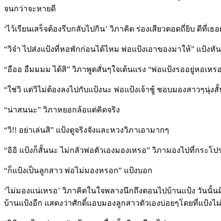
จนกว่าจะหายดี
‘ไว้เรียนเสร็จต้องรีบกลับไปกิน’ วิภาคิด ร่องเสียวตอดถี่ยิบ ดีที
“วิจ๋า ไปส่งแป้งที่หอพักก่อนได้ไหม พ่อแป้งเอาของมาให้” แป้ง
“อืออ อืมมมม ได้สิ” วิภาพูดสั่นๆใจเต้นแรง “พ่อแป้งรออยู่หอเหร
“ใช่วิ แต่วิไม่ต้องลงไปกับแป้งนะ พ่อแป้งเจ้าชู้ ชอบมองสาวๆนุ่งส
“น่าสนนะ” วิภาหยอกล้อแต่คิดจริง
“วิ!! อย่าเล่นสิ” แป้งดูจริงจังและหวงวิภาเอามากๆ
“อิอิ แป้งก็สั้นนะ ไม่กลัวพ่อตัวเองมองเหรอ” วิภามองไปที่กระโป
“ก็แป้งเป็นลูกสาว พ่อไม่มองหรอก” แป้งบอก
‘ไม่มองแน่เหรอ’ วิภาคิดในใจพลางนึกถึงตอนไปบ้านแป้ง วันนั้นมีค
บ้านแป้งอีก แสดงว่าศักดิ์แอบมองลูกสาวตัวเองบ่อยๆโดยที่แป้งไม่รู้