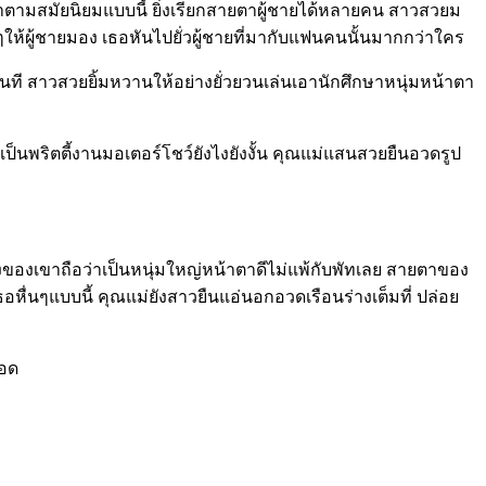
าตามสมัยนิยมแบบนี้ ยิ่งเรียกสายตาผู้ชายได้หลายคน สาวสวยม
ๆให้ผู้ชายมอง เธอหันไปยั่วผู้ชายที่มากับแฟนคนนั้นมากกว่าใคร
ที สาวสวยยิ้มหวานให้อย่างยั่วยวนเล่นเอานักศึกษาหนุ่มหน้าตา
นพริตตี้งานมอเตอร์โชว์ยังไงยังงั้น คุณแม่แสนสวยยืนอวดรูป
ปร่างของเขาถือว่าเป็นหนุ่มใหญ่หน้าตาดีไม่แพ้กับพัทเลย สายตาของ
งเธอหื่นๆแบบนี้ คุณแม่ยังสาวยืนแอ่นอกอวดเรือนร่างเต็มที่ ปล่อย
ลอด