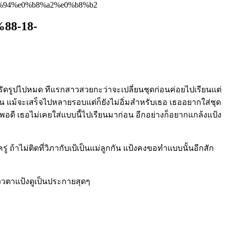
%94%e0%b8%a2%e0%b8%b2
8-18-
ดมันรัดรูปไปหมด ทีแรกสาวสวยกะว่าจะเปลี่ยนชุดก่อนค่อยไปเรียนแต่
้น แม้จะเสร็จไปหลายรอบแต่ก็ยังไม่อิ่มสำหรับเธอ เธออยากใส่ชุด
าะพอดี เธอไม่เคยใส่แบบนี้ไปเรียนมาก่อน อีกอย่างก็อยากแกล้งแป้ง
รู่ ถ้าไม่ติดที่วิภากับเป้เป็นแม่ลูกกัน แป้งคงขอทำแบบนั้นอีกสัก
ววตาแป้งดูเป็นประกายสุดๆ