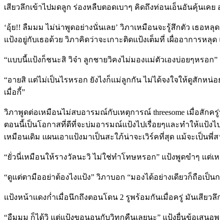
เสียวลึกเข้าไปมดลูก ร่องหลืบตอดเบาๆ คิดถึงท่อนเอ็นอันคุ้นเ
‘อุ้ย!! ลืมมม ไม่น่าพูดอย่างนั่นเลย’ วิภาเหมือนจะรู้สึกตัว เธอ
แป้งอยู่กับเธอด้วย วิภาคิดว่าจะเกาะติดแป้งเต็มที่ เผื่ออาการหลุ
“แบบนี้แป้งก็ชนะสิ วิจ๋า ลูกชายวิคงไม่มองแม่ตัวเองบ่อยๆหรอก” แ
“อายสิ แต่ไม่เป็นไรหรอก ยังไงก็แม่ลูกกัน ไม่ได้จงใจให้ดูสักหน่
เมื่อกี้”
วิภาพูดต่อเหมือนไม่สบอารมณ์กับเหตุการณ์ threesome เมื่อสักครู
ตอนนี้เป็นโอกาสที่ดีที่จะบ่มอารมณ์แป้งไปเรื่อยๆและทำให้แป้งไ
เหมือนเดิม แผนเอาแป้งมาเป็นสะใภ้น่าจะเวิร์คที่สุด แม้จะเป็นพี
“ยั่วนี่เหมือนให้รางวัลนะวิ ไม่ใช่ทำโทษหรอก” แป้งพูดขำๆ แต่
“ดูแต่ตามืออย่าต้องไงแป้ง” วิภาบอก “มองได้อย่างเดียวก็ถือเป็น
แป้งหน้าแดงก่ำเมื่อนึกถึงตอนโดน 2 รูพร้อมกันเมื่อครู่ มันเสีย
“อืมมม ก็ได้วิ แต่แป้งขอนอนกับวิทุกคืนเลยนะ” แป้งยื่นข้อเสน