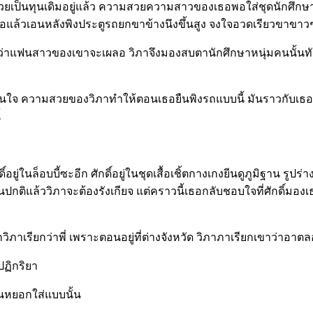
สวยเป็นทุนเดิมอยู่แล้ว ความสวยความสาวของเธอพอใส่ชุดนักศึกษ
อถือแล้วเอนหลังพิงประตูรถยกขาข้างนึงขึ้นสูง จงใจอวดเรียวขาขาว
นว่าแฟนสาวของเขาจะเผลอ วิภาจึงมองสบตานักศึกษาหนุ่มคนนั้นทัน
่นใจ ความสวยของวิภาทำให้ตอนเธอยืนพิงรถแบบนี้ มันราวกับเธอเป็
้
ยู่ในล็อบบี้ซะอีก ศักดิ์อยู่ในชุดเสื้อเชิ้ตกางเกงยีนดูภูมิฐาน รู
กเป็นปกติแล้ววิภาจะต้องรังเกียจ แต่คราวนี้เธอกลับชอบใจที่ศักดิ์มอ
กวิภาเรียกว่าพี่ เพราะตอนอยู่ที่ต่างจังหวัด วิภาภาเรียกเขาว่าอาต
ปฏิกริยา
ดนหยอกใส่แบบนั้น