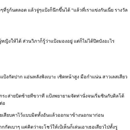
รูก้นตลอด แล้วจู่ๆแป้งก็นึกขึ้นได้ “แล้วที่เราแข่งกันเนี่ย รางวัล
ให้ได้ ส่วนวิภาก็รู้ว่าแป้งมองอยู่ แต่ก็ไม่ได้ปิดบังอะไร
กจนแป้งกัดปาก แอ่นหลังพิงเบาะ เชิดหน้าสูง มือกำแน่น สาวเลสเสียว
ระส่ายบิดซ้ายทีขวาที แป้งพยายามจัดท่านั่งจนเริ่มชินกับดิลโด้
ต่อ
่เคยเสียบคาไว้แบบมิดทั้งอันแล้วออกมาข้างนอกมาก่อน
กัดเบาๆ แค่คิดว่าจะโชว์ให้เป้เห็นก็เล่นเอาเธอเสียวไปทั้งรู