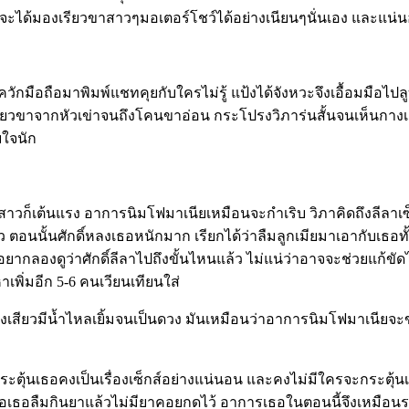
เธอจะได้มองเรียวขาสาวๆมอเตอร์โชว์ได้อย่างเนียนๆนั่นเอง และแน่น
ือถือมาพิมพ์แชทคุยกับใครไม่รู้ แป้งได้จังหวะจึงเอื้อมมือไปลู
ียวขาจากหัวเข่าจนถึงโคนขาอ่อน กระโปรงวิภาร่นสั้นจนเห็นกางเกง
บใจนัก
ม่ยังสาวก็เต้นแรง อาการนิมโฟมาเนียเหมือนจะกำเริบ วิภาคิดถึงลีลา
ว ตอนนั้นศักดิ์หลงเธอหนักมาก เรียกได้ว่าลืมลูกเมียมาเอากับเธอทั้
าก็อยากลองดูว่าศักดิ์ลีลาไปถึงขั้นไหนแล้ว ไม่แน่ว่าอาจจะช่วยแก้ข
เพิ่มอีก 5-6 คนเวียนเทียนใส่
ร่องเสียวมีน้ำไหลเยิ้มจนเป็นดวง มันเหมือนว่าอาการนิมโฟมาเนียจะ
ที่กระตุ้นเธอคงเป็นเรื่องเซ็กส์อย่างแน่นอน และคงไม่มีใครจะกระตุ้
พอเธอลืมกินยาแล้วไม่มียาคอยกดไว้ อาการเธอในตอนนี้จึงเหมือนระ