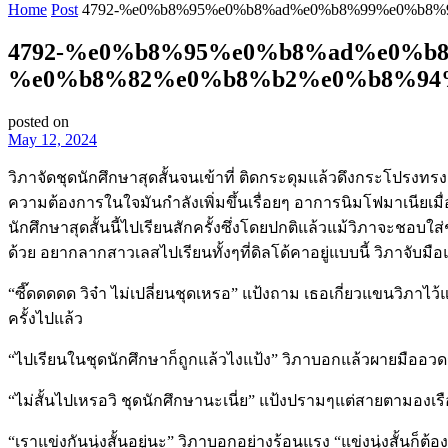
Home
Post
4792-%e0%b8%95%e0%b8%ad%e0%b8%99%e0%b8%
4792-%e0%b8%95%e0%b8%ad%e0%b
%e0%b8%82%e0%b8%b2%e0%b8%94
posted on
May 12, 2024
วิภาจัดชุดนักศึกษาสุดสั้นจนเข้าที่ ติดกระดุมแล้วดึงกระโปรงทรง
ความต้องการในใจมันกำลังเพิ่มขึ้นเรื่อยๆ อาการนิมโฟมาเนียเมื
นักศึกษาสุดสั้นนี้ไปเรียนสักครั้งซึ่งโดยปกติแล้วแม้วิภาจะชอบใ
ด้วย อยากลากสาวเลสไปเรียนทั้งๆที่ดิลโด้คาอยู่แบบนี้ วิภาจับมือแ
“ซี๊ดดดดด วิจ๋า ไม่เปลี่ยนชุดเหรอ” แป้งถาม เธอเกี่ยวแขนวิภาไว้แน
ครั้งไปแล้ว
“ไปเรียนในชุดนักศึกษาก็ถูกแล้วไงแป้ง” วิภาบอกแล้วผายมืออว
“ไม่สั้นไปเหรอวิ ชุดนักศึกษานะเนี่ย” แป้งปรามๆแต่สายตามองเ
“เราแข่งกันนุ่งสั้นอยู่นะ” วิภาบอกอย่างร้อนแรง “แข่งนุ่งสั้นก็ต้องสั