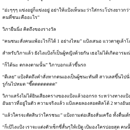
“อ่ะๆๆๆ แข่งอยู่ก็แข่งอยู่ อย่าให้แป้งเห็นนะว่าใส่กระโปรงยาวกว่า
คนที่ชนะคืออะไร”
วิภายืนนิ่ง คิดถึงของรางวัล
“คนชนะสั่งคนแพ้อะไรก็ได้ 1 อย่างไหม” แป้งเสนอ แววตาดูเล้าโลมเร
สำหรับวิภาแล้ว ยังไงแป้งก็เป็นผู้หญิงด้วยกัน เธอไม่ได้เกิดอารม
“ก็ได้นะ ตกลงตามนั้น” วิภาบอกแล้วขึ้นรถ
“ดีเลย” แป้งคิดถึงคำสั่งหากตนเองเป็นผู้ชนะทันที สาวเลสขึ้นไปนั
รูก้นไปหมด “ซี๊ดดดดดดดด”
วิภาแสร้งไม่ได้ยินเสียงครางของแป้งแล้วออกรถ ระหว่างทางแป้งนั่
อันยาวที่อยู่ในตัว ความจริงแล้ว แป้งเคยลองสอดดิลโด้ 2 ทางอั
“แล้วใครจะตัดสินว่าใครชนะ” แป้งถามต่อเสียงสั่นเครือ ทั้งตื่น
“ก็เป้ไงแป้ง เราจะแต่งตัวเซ็กซี่สั้นๆให้เป้ดู เป้มองใครบ่อยสุด