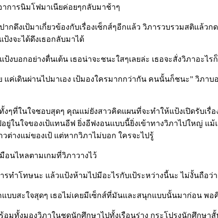
คย อาการนิมโฟมาเนียค่อยๆกลับมาช้าๆ
หลุดปากดึงเป้มาเกี่ยวข้องกับเรื่องเซ็กส์ๆอีกแล้ว วิภารวบรวมสติแล
ด แป้งจะได้ดึงเธอกลับมาได้
ป้งบอกอย่างตื่นเต้น เธอน่าจะชนะใสๆเลยล่ะ เธอจะสั่งวิภาอะไรก็ได้ 
อย แค่เดินผ่านไปมาเอง เป้มองใครมากกว่ากัน คนนั้นก็ชนะ” วิภาบอกยิ
่ทั้งๆที่ในใจชอบสุดๆ คุณแม่ยังสาวคิดแผนที่จะทำให้แป้งเปิดรับเรื
ปอยู่ในใจของเป้แทนอีฟ ยิ่งอีฟงอนแบบนี้ยิ่งเข้าทางวิภาไปใหญ่ แม
่สาวต่างแม่ของเป้ แต่หากวิภาไม่บอก ใครจะไปรู้
เหมือนไหลตามเกมที่วิภาวางไว้
การทำโทษนะ แล้วแป้งห้ามไปมีอะไรกับเป้ระหว่างนี้นะ ไม่งั้นถือว่
วลึกแบบสะใจสุดๆ เธอไม่เคยมีเซ็กส์ที่มันและสนุกแบบนั้นมาก่อน พอค
อพร้อมทั้งมองวิภาในชุดนักศึกษาไปทั้งเรือนร่าง กระโปรงนักศึกษา