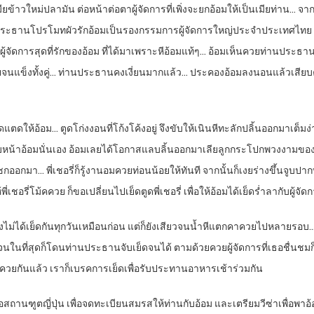
ข้าวใหม่ปลามัน ต่อหน้าต่อตาผู้จัดการที่เพิ่งจะยกอ้อมให้เป็นเมียท่าน… จากนั
ระธานโปรโมทผัวรักอ้อมเป็นรองกรรมการผู้จัดการใหญ่ประจำประเทศไทย เพื่
ู้จัดการสุดที่รักของอ้อม ที่ได้มาเพราะหีอ้อมแท้ๆ… อ้อมเห็นควยท่านประธานกว
องควยจนแข็งทั้งคู่… ท่านประธานคงเงี่ยนมากแล้ว… ประคองอ้อมลงนอนแล้วเสียบค
เม็ดแตดให้อ้อม… ตูดโก่งงอนที่โก้งโค้งอยู่ จึงขับให้เนินหีทะลักปลิ้นออกมาเต
่เหนือใบหน้าอ้อมนั่นเอง อ้อมเลยได้โอกาสแลบลิ้นออกมาเลียลูกกระโปกพวงงามขอ
มา… พี่เชอรี่ก็รู้งานอมควยท่อนน้อยให้ทันที จากนั้นก็เงยร่างขึ้นจูบปากท่า
ชอรี่โม้คควย ก็ขอเปลี่ยนไปเย็ดตูดพี่เชอรี่ เพื่อให้อ้อมได้เย็ดร่ำลากับผู้จัด
่อย คงไม่ได้เย็ดกันทุกวันเหมือนก่อน แต่ก็ยังเสียวจนน้ำหีแตกคาควยไปหลายรอ
จนในที่สุดก็โดนท่านประธานจับเย็ดจนได้ ตามด้วยควยผู้จัดการที่เธอชื่นชมก
ยกันแล้ว เราก็เบรคการเย็ดเพื่อรับประทานอาหารเช้าร่วมกัน
่อสถานฑูตญี่ปุ่น เพื่อจดทะเบียนสมรสให้ท่านกับอ้อม และเตรียมวีซ่าเพื่อ