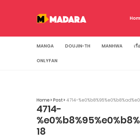
Hom
MANGA
DOUJIN-TH
MANHWA
เรื
ONLYFAN
Home
Post
4714-%e0%b8%95%e0%b8%ad%e0
4714-
%e0%b8%95%e0%b8%
18