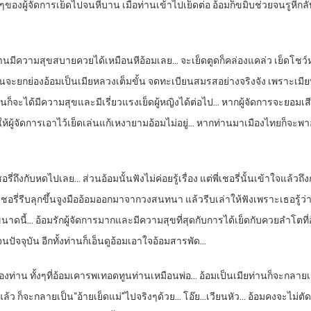
งผู้จัดการเย็ดไปจนหีบาน เมื่อท่านเข้าไปเย็ดต่อ อ้อมก็ขมิบช่วยจนรูหีก
ท่านมีความสุขสบายควยได้เหมือนหีอ้อมเลย… จะเย็ดตูดก็คล่องแคล่ว เย็ดโชว์
าน… ท่านจะยกย่องอ้อมเป็นเมียหลวงเต็มขั้น จดทะเบียนสมรสอย่างจริงจัง เพรา
ก็จะได้มีความสุขและมีเรี่ยวแรงเย็ดผู้หญิงได้ต่อไป… หากผู้จัดการจะยอมเสี
ผู้จัดการเอาไว้เย็ดเล่นแก้เหงายามอ้อมไม่อยู่… หากท่านมาเมืองไทยก็จะพาอ
อรี่ถึงกับหดไปเลย… ส่วนอ้อมนั้นฟังไม่ค่อยรู้เรื่อง แต่พี่เชอรี่นั้นเข้าใจแล้วถึง
อรี่รีบลุกขึ้นจูงมืออ้อมออกมาจากวงสนทนา แล้วรีบเล่าให้ฟังเพราะเธอรู้ว่า
ึงขนาดนี้… อ้อมรักผู้จัดการมากและมีความสุขที่สุดกับการได้เย็ดกับควยลำโตท
ปัจจุบัน อีกทั้งท่านก็เอ็นดูอ้อมเอาใจอ้อมสารพัด…
ของท่าน ทั้งๆที่อ้อมเคารพเทอดทูนท่านเหมือนพ่อ… อ้อมเป็นเมียท่านก็จะกลาย
มแล้ว ก็จะกลายเป็น“อ้ายเย็ดแม่”ไปจริงๆด้วย… โอ๊ย…เวียนหัว… อ้อมคงจะไม่ต