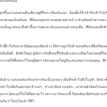
นมเป็นกันเอง…
ึ้นมาแอ่นควยยืนเยี่ยวอยู่ที่ริมระเบียงนั่นเอง… อ้อมยิ้มให้ แล้วรีบเข้าไปบริ
ะบัดควยเลยแม้แต่น้อย… พี่นิดเลยคุกเข่าลงอมควยท่านบ้าง ช่วยอ้อมทำความ
วามเอ็นดู ก่อนจะดึงตัวขึ้นมากอดและจับนมเล่นอย่างสนุกมือ… พี่นิดเลยปลีกตั
้าใบริมหาด มีอ้อมนอนเคียงข้าง ให้ท่านลูบไล้เต้านมเพลินๆ พี่นิดก็ยังคงยื
็มมือดี… อีกพักใหญ่ๆ ผู้จัดการกับพี่เชอรี่ก็เดินตัวเปล่าเปลือยโอบกอดจู๋จี๋ก
การกาแฟให้ทั้งสอง ก็โดนผู้จัดการจับนมอวบใหญ่บีบเล่นแทนการขอบคุณ… พี่
ูหีก็ยังอ้าบานสองแคมปริแยกจากกันเป็นรูกลมๆ เห็นลึกเข้าไปถึงในรูหี… มิหนำ
าล้างหน้าไก่เย็ดกันต่อรอบเช้าแน่ๆ… ช่างน่าอิจฉาเธอนัก… เอาควยผัวอ้อมไปนอนเย
าก อ้อมเองก็ไม่ได้ถือสาอะไร เพราะมากันแบบนี้ ก็ย่อมต้องเย็ดกันอย่างเสรี
อนกันว่าโดนไปแล้ว กี่ที?…