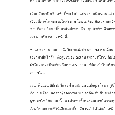
สำเร็จในชีวิต…จึงกอดรัดร่างอวบอัดอย่างรักใคร่สนิทส
เดินกลับมาถึงเรือนพัก ก็พบว่าท่านประธานตื่นนอนแล้ว ลุกข
เยี่ยวที่ค้างในท่อควยให้สะอาด โดยไม่ต้องเสียเวลาส
ท่านก็ควยเริ่มลุกขึ้นมาสู้หน่อยๆแล้ว… ลูบหัวอ้อมด้วยค
ออกมาบริการตามหน้าที่…
ท่านประธานเอนกายนั่งจิบกาแฟอย่างสบายอารมณ์บนเก้าอี้ผ
เรียกมายืนใกล้ๆ เพื่อลูบหมอยเธอเล่น เพราะหีใหญ่เต็มไม้เต
ผ้าใบฝั่งตรงข้ามอ้อมกับท่านประธาน… พี่นิดเข้าไปบริ
สบายใจ…
อ้อมเห็นแคมหีพี่เชอรี่แดงช้ำเหมือนคนเพิ่งถูกเย็ดมา ร
อีก… นั่นต้องแสดงว่าผู้จัดการกับพี่เชอรี่ต้องตื่นขึ้นม
ฐานมาโชว์กันแบบนี้… แต่ท่าทางทั้งสองคนเขามีความสุขม
อ้อมก็ยอมถวายหีให้เลียและเย็ด เสียจนจำไม่ได้แล้วเหมื