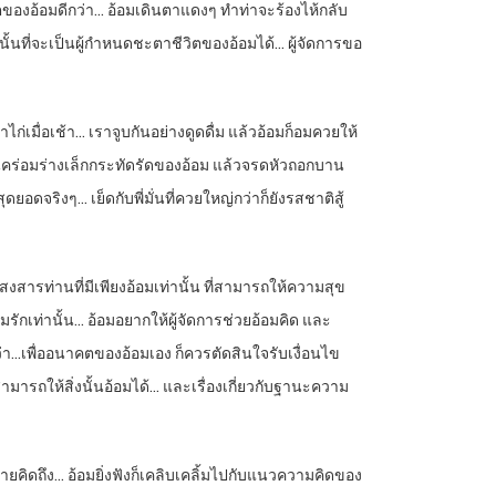
วิตของอ้อมดีกว่า… อ้อมเดินตาแดงๆ ทำท่าจะร้องไห้กลับ
านั้นที่จะเป็นผู้กำหนดชะตาชีวิตของอ้อมได้… ผู้จัดการขอ
าไก่เมื่อเช้า… เราจูบกันอย่างดูดดื่ม แล้วอ้อมก็อมควยให้
ึ้นคร่อมร่างเล็กกระทัดรัดของอ้อม แล้วจรดหัวถอกบาน
ุดยอดจริงๆ… เย็ดกับพี่มั่นที่ควยใหญ่กว่าก็ยังรสชาติสู้
่าสงสารท่านที่มีเพียงอ้อมเท่านั้น ที่สามารถให้ความสุข
้อมรักเท่านั้น… อ้อมอยากให้ผู้จัดการช่วยอ้อมคิด และ
ว่า…เพื่ออนาคตของอ้อมเอง ก็ควรตัดสินใจรับเงื่อนไข
ามารถให้สิ่งนั้นอ้อมได้… และเรื่องเกี่ยวกับฐานะความ
้หายคิดถึง… อ้อมยิ่งฟังก็เคลิบเคลิ้มไปกับแนวความคิดของ