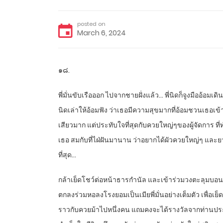
posted on
March 6, 2024
๑๘.
พี่มั่นขับเรือออก ไปจากชายฝั่งแล้ว… พี่นิดก็จูงมืออ้อมเดิ
นิดเล่าให้อ้อมฟัง ว่าเธอมีความสุขมากที่อ้อมชวนเธอเข้าร่
เสียวมาก แต่ประทับใจที่สุดกับควยใหญ่ๆของผู้จัดการ ที่
เธอ สมกับที่ไฝ่ฝันมานาน ว่าอยากได้ผัวควยใหญ่ๆ และย
ที่สุด…
กล้าเย็ดโชว์ต่อหน้าธารกำนัล และเข้าร่วมวงตะลุมบอนเย็ดห
ตกลงร่วมหอลงโรงยอมเป็นเมียพี่มั่นอย่างเต็มตัว เพื่อเย
ราวกับควยม้าไปหนึ่งคน แถมคงจะได้รางวัลจากท่านประ