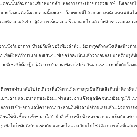
ตอนนั้นอ้อมกำลังเสียวหีมาก ด้วยพลังการกระเด้าของควยยักษ์… จึงเออออไป
ีกหน่อยอ้อมคงคิดถึงควยท่อนนี้แย่เลย… อ้อมขย่มหีใส่ควยอย่างหนักแน่นชนิด
ถอกที่อ้อมแสนรัก… ผู้จัดการเห็นอ้อมเสร็จคาควยไปแล้ว ก็พลิกร่างอ้อมลงนอน
ธานนั่งกินอาหารเช้าอยู่กับพี่เชอรี่เพียงลำพัง… อ้อมทรุดตัวลงนั่งเคียงข้
ก เพื่อผึ่งหีที่อ้าบานกับลมเย็นๆ… พี่เชอรี่ก็คงเห็นแล้วว่าอ้อมกลับมาพร้อม
ชอรี่ก็ต้องรู้ว่าผู้จัดการกับอ้อมเพิ่งจะไปเย็ดกันมาแน่ๆ… เธอยิ้มกับอ้อมแบ
ตามท่านกลับไปโตเกียว เพื่อให้ท่านมีความสุข ยินดีให้เลียกินน้ำหีทุกคืนเพื
่านประธานและอนาคตของอ้อม… ท่านประธานดีใจสุดขีด จับนมอ้อมกุมไว้แน่นทั้
ถอกรูดเข้า-ออก แค่นี้ควยท่านประธานก็แข็งคามืออ้อมเสียแล้ว… ผู้จัดการย
ียนใช้นิ้วชี้แทงเข้า-ออกใส่กำมืออีกข้างหนึ่ง ซึ่งหมายความว่าเย็ดกัน เพราะ
่ เพื่อไม่ให้คิดถึงบ้านเช่นกัน และจะได้แวะเวียนไปโชว์ลีลาการเย็ดที่แสน