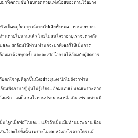
ลับมาฟิตกระชับ โอบกอดควยแท่งน้อยของท่านไว้อย่าง
หรือเย็ดหมู่ก็สมบูรณ์แบบไปเสียทั้งหมด… ท่านอยากจะ
ะเมียท่านตายไปนานแล้ว โดยไม่สนใจว่าอายุเราจะต่างกัน
ยสละ ยกอ้อมให้ท่าน ท่านก็จะยกพี่เชอรี่ให้เป็นการ
้อมมาด้วยทุกครั้ง และจะเปิดโอกาสให้อ้อมกับผู้จัดการ
กับตกใจ หุบหีลุกขึ้นนั่งอย่างงุนงง นึกไม่ถึงว่าท่าน
อ้อมฟังภาษาญี่ปุ่นไม่รู้เรื่อง… อ้อมแทบเป็นลมเพราะคาด
ี่อ้อมรัก… แต่ก็เกรงใจท่านประธานเหลือเกิน เพราะท่านมี
เป็น“ลูกเย็ดพ่อ”ไปเลย… แล้วถ้าเป็นเมียท่านประธาน อ้อม
ัดสินใจอะไรทั้งนั้น เพราะไม่เคยหวังอะไรจากใคร แม้