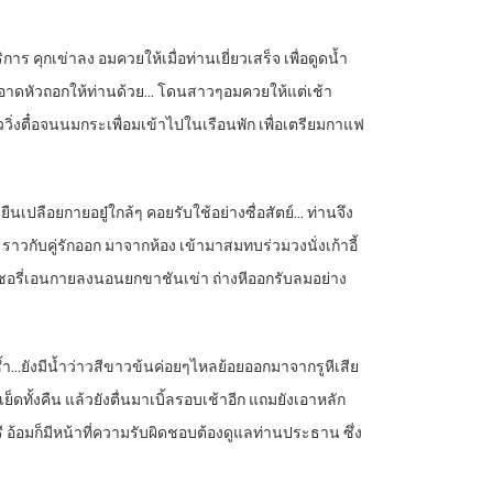
การ คุกเข่าลง อมควยให้เมื่อท่านเยี่ยวเสร็จ เพื่อดูดน้ำ
สะอาดหัวถอกให้ท่านด้วย… โดนสาวๆอมควยให้แต่เช้า
ววิ่งตื๋อจนนมกระเพื่อมเข้าไปในเรือนพัก เพื่อเตรียมกาแฟ
นเปลือยกายอยู๋ใกล้ๆ คอยรับใช้อย่างซื่อสัตย์… ท่านจึง
ัน ราวกับคู่รักออก มาจากห้อง เข้ามาสมทบร่วมวงนั่งเก้าอี้
เชอรี่เอนกายลงนอนยกขาชันเข่า ถ่างหีออกรับลมอย่าง
ซ้ำ…ยังมีน้ำว่าวสีขาวข้นค่อยๆไหลย้อยออกมาจากรูหีเสีย
็ดทั้งคืน แล้วยังตื่นมาเบิ้ลรอบเช้าอีก แถมยังเอาหลัก
 อ้อมก็มีหน้าที่ความรับผิดชอบต้องดูแลท่านประธาน ซึ่ง