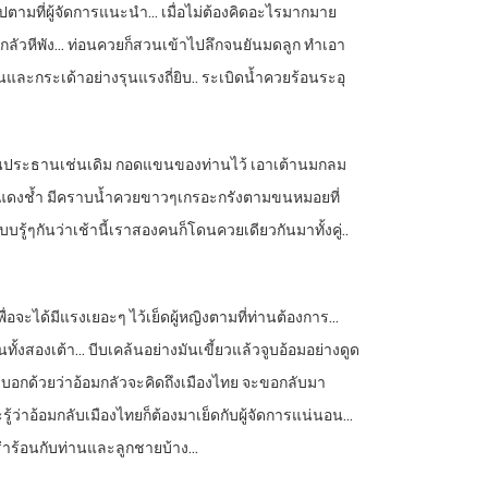
ตามที่ผู้จัดการแนะนำ… เมื่อไม่ต้องคิดอะไรมากมาย
ไม่กลัวหีพัง… ท่อนควยก็สวนเข้าไปลึกจนยันมดลูก ทำเอา
และกระเด้าอย่างรุนแรงถี่ยิบ.. ระเบิดน้ำควยร้อนระอุ
างท่านประธานเช่นเดิม กอดแขนของท่านไว้ เอาเต้านมกลม
รูหีที่แดงช้ำ มีคราบน้ำควยขาวๆเกรอะกรังตามขนหมอยที่
บรู้ๆกันว่าเช้านี้เราสองคนก็โดนควยเดียวกันมาทั้งคู่..
่อจะได้มีแรงเยอะๆ ไว้เย็ดผู้หญิงตามที่ท่านต้องการ…
งสองเต้า… บีบเคล้นอย่างมันเขี้ยวแล้วจูบอ้อมอย่างดูด
ังบอกด้วยว่าอ้อมกลัวจะคิดถึงเมืองไทย จะขอกลับมา
รู้ว่าอ้อมกลับเมืองไทยก็ต้องมาเย็ดกับผู้จัดการแน่นอน…
เร่าร้อนกับท่านและลูกชายบ้าง…