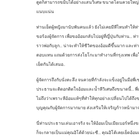
ตูดก็สามารถขมิบได้อย่างแสนวิเศษ ขนาดโดนควยใหญ่ๆขอ
แนบแน่น
ท่านเย็ดผู้หญิงมานับพันคนแล้ว ยังไม่เคยมีหีไหนทำให้
ขอร้องผู้จัดการ เพื่อขออ้อมกลับไปอยู่ที่ญี่ปุ่นกับท่
ราวพ่อกับลูก… น่าจะทำให้ชีวิตของอ้อมดีขึ้นมาก และท่าน
ตอบแทน แถมด้วยการส่งโยโกะมาทำงานที่กรุงเทพ เพื่อให้
เย็ดกันได้เสมอ..
ผู้จัดการถึงกับนั่งตะลึง จนควยที่กำลังจะแข็งอยู่ในมือพี่เช
ประธานจะติดอกติดใจอ้อมและน้ำหีวิเศษถึงขนาดนี้… พี่เช
ไม่ถึงว่าเพราะหีอ้อมแท้ๆที่ทำให้ทุกอย่างเปลี่ยนไปได้ถ
บุญคุณกับผู้จัดการมากมาย ส่งเสริมให้เจริญก้าวหน้ามาจน
นี่ท่านประธานเล่นเอาจริง จะให้อ้อมเป็นเมียเบอร์หนึ่ง
ก็จะกลายเป็นแม่คุณอิโต้ด้วยน่ะซี… คุณอิโต้เคยเย็ดอ้อ