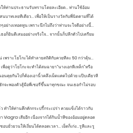
่ายทอดให้ท่านประธานรับทราบโดยละเอียด… ท่านใช้อ้อม
าทเลยทีเดียว… เพื่อให้เป็นรางวัลกับพี่นิดตามที่ได้
อย่างเทอดทูน เพราะนึกไม่ถึงว่าท่านจะใจดีอย่างนี้…
ธอก็ยินดีเสมออย่างจริงใจ… จากนั้นก็ปลีกตัวไปเตรียม
กแน่ เพราะโยโกะได้ทำลายสถิติกับควยทีละ 50 กว่าดุ้น…
ล่น เพื่อดูว่าโยโกะจะทำได้สมฉายา“นางเอกหีเหล็ก”หรือ
อนคุยกันไปก็ต้องเอานิ้วคลึงเม็ดแตดไปด้วย แป๊บเดียวหี
ักจะพองตัวสู้มือพี่เชอรี่ขึ้นมาทุกขณะ จนเธอกำไม่รอบ
แล้ว ทำให้ท่านคึกคักกระปรี้กระเปร่า ควยแข็งได้ราวกับ
ยา Viagra เสียอีก เนื่องจากได้กินน้ำหีของอ้อมอยู่ตลอด
บยั่วยวนให้เงี่ยนได้ตลอดเวลา… เย็ดก็เก่ง…รูหีและรู