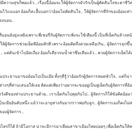
มีความสุขก็พอแล้ว… เรื่องนี้อ้อมจะให้ผู้จัดการผัวรักเป็นผู้ตัดสินใจชะตาชี
มไว้แนบอก อ้อมก็สะอื้นบอกว่าอ้อมไม่ตัดสินใจ… ให้ผู้จัดการที่รักของอ้อมเท่
ห้องนอน…
งยุ่งเหยิงเพราะพี่เชอรี่กับผู้จัดการเพิ่งจะใช้เตียงนี้ เป็นที่เย็ดกันล้างหน้
ู้จัดการช่วยเย็ดหีอ้อมสักที เพราะอ้อมคิดถึงควยเหลือเกิน… ผู้จัดการลุกข
า… แค่ดันเข้าไปมิดเงี่ยง อ้อมก็เสียวจนน้ำตาซึมเสียแล้ว… ควยผู้จัดการเย็ดได้ส
่านประธานมาขออ้อมไปเป็นเมีย ทั้งๆที่รู้ว่าอ้อมรักผู้จัดการหมดหัวใจ… แต่ก็น
่างๆที่ท่านเสนอให้เลย คิดแต่เพียงว่าอยากจะขออยู่เป็นคู่เย็ดกับผู้จัดการที่อ
วังดีของท่านประธานด้วย… เราเย็ดกันไปคุยกันไป… ผู้จัดการก็ให้ข้อคิดอ้อม
เมียอันดับหนึ่ง แม้ว่าจะอายุห่างกันมากราวพ่อกับลูก… ผู้จัดการเองก็คงไม่ส
บๆของผู้จัดการ…
่อไหร่ก็ได้ ถ้ามีโอกาส น่าจะมีการมาเยี่ยมสาขาเมืองไทยบ่อยๆ เพื่อเย็ดกันให