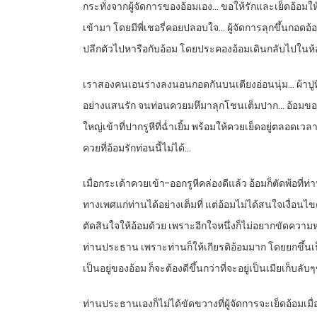
กระทั่งจากผู้จัดการของอ้อมเอง… ขอให้รักและเย็ดอ้อมให้
เข้ามา โดยมีพี่เชอรี่คอยปลอบใจ… ผู้จัดการลุกขึ้นกอดอ้อ
ปลีกตัวไปหารือกับอ้อม โดยประคองอ้อมเดินกลับไปใน
เราสองคนเอนร่างลงนอนกอดกันบนเตียงอ่อนนุ่ม… ผ้าปูที่นอนยั
อย่างแสนรัก จนท่อนควยมหึมาลุกโชนเต็มปาก… อ้อมขอให้ผ
ใหญ่เข้าที่ปากรูหีที่ฉ่ำเยิ้ม พร้อมให้ควยเย็ดอยู่ตลอดเวล
ควยที่อ้อมรักท่อนนี้ไม่ได้…
เมื่อกระเด้าควยเข้า-ออกรูหีคล่องดีแล้ว อ้อมก็ตัดพ้อที่ท
ทางเพศแก่ท่านได้อย่างเต็มที่ แต่อ้อมไม่ได้สนใจเงื่อนไขต
ตัดสินใจให้อ้อมด้วย เพราะอีกใจหนึ่งก็ไม่อยากขัดความห
ท่านประธาน เพราะท่านก็ให้เกียรติอ้อมมาก โดยยกขึ้นเป็น
เป็นอยู่ของอ้อม ก็จะต้องดีขึ้นกว่าที่จะอยู่เป็นเมียเก็บลั
ท่านประธานเองก็ไม่ได้ขัดขวางที่ผู้จัดการจะเย็ดอ้อมเมื