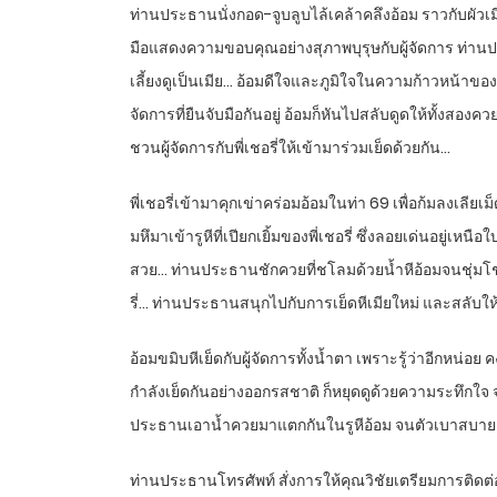
ท่านประธานนั่งกอด-จูบลูบไล้เคล้าคลึงอ้อม ราวกับผัวเมีย
มือแสดงความขอบคุณอย่างสุภาพบุรุษกับผู้จัดการ ท่านป
เลี้ยงดูเป็นเมีย… อ้อมดีใจและภูมิใจในความก้าวหน้าของผ
จัดการที่ยืนจับมือกันอยู่ อ้อมก็หันไปสลับดูดให้ทั้งส
ชวนผู้จัดการกับพี่เชอรี่ให้เข้ามาร่วมเย็ดด้วยกัน…
พี่เชอรี่เข้ามาคุกเข่าคร่อมอ้อมในท่า 69 เพื่อก้มลงเลีย
มหึมาเข้ารูหีที่เปียกเยิ้มของพี่เชอรี่ ซึ่งลอยเด่นอยู
สวย… ท่านประธานชักควยที่ชโลมด้วยน้ำหีอ้อมจนชุ่มโชกออก
รี่… ท่านประธานสนุกไปกับการเย็ดหีเมียใหม่ และสลับให้พี่เ
อ้อมขมิบหีเย็ดกับผู้จัดการทั้งน้ำตา เพราะรู้ว่าอีกหน
กำลังเย็ดกันอย่างออกรสชาติ ก็หยุดดูด้วยความระทึกใจ 
ประธานเอาน้ำควยมาแตกกันในรูหีอ้อม จนตัวเบาสบายคว
ท่านประธานโทรศัพท์ สั่งการให้คุณวิชัยเตรียมการติดต