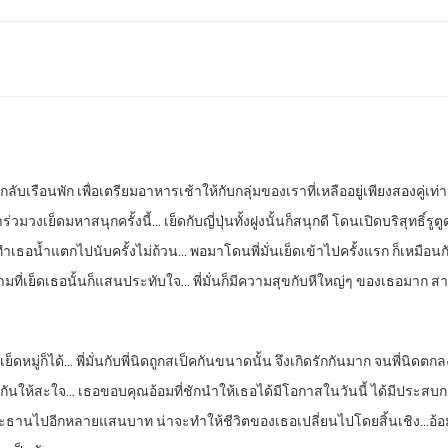
นกลับเรือนพัก เพื่อเตรียมอาหารเช้าให้กับกลุ่มของเราที่เหลืออยู่เพียงสองคู่เท่า
วมวงเย็ดมหาสนุกครั้งนี้… เย็ดกับญี่ปุ่นทั้งฝูงนั้นก็สนุกดี โดนเปิดบริสุทธิ์ร
ทำเธอน้ำแตกไปนับครั้งไม่ถ้วน… พอมาโดนพี่มั่นเย็ดเข้าไปครั้งแรก ก็เหมือนกั
ามที่เย็ดเธอนั้นก็แสนประทับใจ… พี่มั่นก็มีความสุขกับหีใหญ่ๆ ของเธอมาก
มู่ก็ได้… พี่มั่นกับพี่นิดถูกสเป็คกันขนาดนั้น จึงเกิดรักกันมาก จนพี่นิดตก
็ดกันให้สะใจ… เธอขอบคุณอ้อมที่ชักนำให้เธอได้มีโอกาสในวันนี้ ได้มีประสบการ
ธานไปอีกหลายแสนบาท น่าจะทำให้ชีวิตของเธอเปลี่ยนไปโดยสิ้นเชิง…อ้อมก