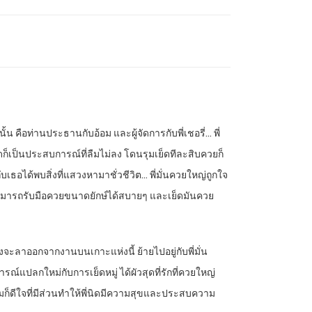
นั้น คือท่านประธานกับอ้อม และผู้จัดการกับพี่เชอรี่… พี่
ูตูดก็เป็นประสบการณ์ที่ลืมไม่ลง โดนรุมเย็ดทีละสิบควยก็
บเธอได้พบสิ่งที่แสวงหามาชั่วชีวิต… พี่มั่นควยใหญ่ถูกใจ
 สามารถรับมือควยขนาดยักษ์ได้สบายๆ และเย็ดมันควย
ลงจะลาออกจากงานบนเกาะแห่งนี้ ย้ายไปอยู่กับพี่มั่น
ณ์แปลกใหม่กับการเย็ดหมู่ ได้ผัวสุดที่รักที่ควยใหญ่
็ดีใจที่มีส่วนทำให้พี่นิดมีความสุขและประสบความ