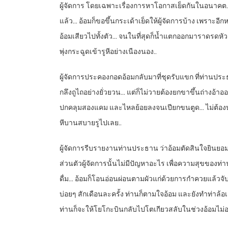
ผู้จัดการ โดยเฉพาะเรื่องการหาโอกาสเย็ดกันในอนาคต… 
แล้ว… อ้อมก็ขอขึ้นกระเด้าเย็ดให้ผู้จัดการบ้าง เพราะอ
อ้อมเสียวไปทั้งตัว… จนในที่สุดก็น้ำแตกออกมาราดรดหัว
พุ่งกระฉูดเข้ารูหีอย่างเนืองนอง..
ผู้จัดการประคองกอดอ้อมกลับมาที่ชุดรับแขก ที่ท่านประ
กลึงถูไถอย่างยั่วยวน… แต่ก็ไม่วายต้องยกขาขึ้นถ่างอ้าออ
ปกคลุมสองแคม และไหลย้อยลงจนเปียกขนตูด… ไม่ต้องบอกพี่เ
หีบานสบายรูไปเลย..
ผู้จัดการรีบรายงานท่านประธาน ว่าอ้อมตัดสินใจยินยอมติด
ส่วนตัวผู้จัดการนั้นไม่มีปัญหาอะไร เพื่อความสุขของท
ดื่ม… อ้อมก็โอนอ่อนผ่อนตามผัวแก่ด้วยการกำควยแล้วจับ
บ่อยๆ สักเดือนละครั้ง ท่านก็ตามใจอ้อม และยังทำท่าล้อเล
ท่านก็จะให้โยโกะบินกลับไปโตเกียวสลับในช่วงอ้อมไม่อยู