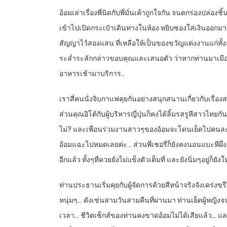
อ้อมเล่าเรื่องพี่นิดกับพี่มั่นเค้าถูกใจกัน จนตกร่องปล
เข้าไปเปิดกระเป๋าเดินทางในห้อง หยิบซองใส่เงินออกมาให
สัญญาไว้สองแสน ที่เหลือให้เป็นของขวัญแต่งงานแก่ทั้ง
ระล่ำระลักกล่าวขอบคุณและเสนอตัว ว่าหากท่านมาเมืองไท
อาหารเช้ามาบริการ..
เราสี่คนนั่งจิบกาแฟคุยกันอย่างสนุกสนานเกี่ยวกับเรื่อ
ส่วนคุณอิโต้กับผู้บริหารญี่ปุ่นก็คงได้ลิ้มรสรูหีสาวไท
ไม่? และเพื่อนร่วมงานสาวๆของอ้อมจะโดนเย็ดไปคนละกี่ค
อ้อมแฉะไปหมดเลยค่ะ… ส่วนพี่เชอรี่ก็ยังคงนอนแบะหีผึ่ง
อีกแล้ว ทั้งๆที่ควยยังไม่แข็งตัวเต็มที่ และยังนิ่มๆอยู่ก็
ท่านประธานเริ่มคุยกับผู้จัดการด้วยสีหน้าจริงจังเคร่งข
หนุ่มๆ… ดังเช่นสามวันสามคืนที่ผ่านมา ท่านเย็ดผู้หญิงจน
เวลา… ชีวิตเซ็กส์ของท่านคงขาดอ้อมไม่ได้เสียแล้ว… แล