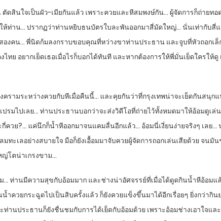
่องชิ้น ตัดสินใจเป็นผัว-เมียกันแล้ว เพราะควยและหีสมพงษ์กัน… ผู้จัดการก็ถ
้ท่าน… ปรากฏว่าท่านหยิบธนบัตรใบละพันออกมาสี่มัดใหญ่… นั่นเท่ากับสี่แสนบ
สองคน… พี่นิดก้มลงกราบขอบคุณที่หว่างขาท่านประธาน และจูบที่หัวถอกเล็กๆ
ย อยากเย็ดเธอเมื่อไรก็บอกได้ทันที และหากต้องการให้พี่มั่นเย็ดใครให้ดู เ
งสงครามระหว่างควยกับหีเมื่อคืนนี้… และคุยกันว่าที่กรุงเทพน่าจะเย็ดกันสนุ
ยกันเปรมไปเลย… ท่านประธานบอกว่าจะส่งวิดีโอที่ถ่ายไว้ทั้งหมดมาให้อ้อมดูเ
วย?… แค่นึกก็น้ำหีออกมาจนแคมลื่นอีกแล้ว… อ้อมนี่เงี่ยนง่ายจริงๆ เลย… น
ลมทะเลอย่างสบายใจ มือก็ยังเอื้อมมาจับควยผู้จัดการถอกเล่นเสียด้วย จนมันช
ยังใหญ่โตน่าเกรงขาม…
รึม… ท่านมีความสุขกับอ้อมมาก และช่างน่าอัศจรรย์ที่เมื่อได้ดูดกินน้ำหีอ้อม
น้ำควยกระฉูดไปเป็นสิบครั้งแล้ว ก็ยังควยแข็งขึ้นมาได้อีกเรื่อยๆ ยิ่งกว่ากิน
ะท่านประธานก็ยังชื่นชมกับการได้เย็ดกับอ้อมด้วย เพราะอ้อมช่างเอาใจและชอ