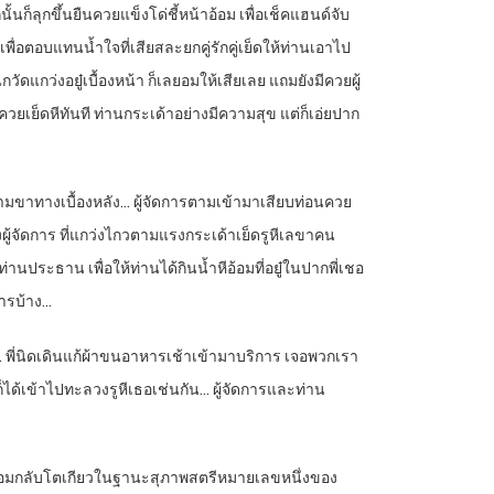
้นก็ลุกขึ้นยืนควยแข็งโด่ชี้หน้าอ้อม เพื่อเช็คแฮนด์จับ
อตอบแทนน้ำใจที่เสียสละยกคู่รักคู่เย็ดให้ท่านเอาไป
ัดแกว่งอยู๋เบื้องหน้า ก็เลยอมให้เสียเลย แถมยังมีควยผู้
วยเย็ดหีทันที ท่านกระเด้าอย่างมีความสุข แต่ก็เอ่ยปาก
็มง่ามขาทางเบื้องหลัง… ผู้จัดการตามเข้ามาเสียบท่อนควย
งผู้จัดการ ที่แกว่งไกวตามแรงกระเด้าเย็ดรูหีเลขาคน
นประธาน เพื่อให้ท่านได้กินน้ำหีอ้อมที่อยู๋ในปากพี่เชอ
การบ้าง…
บ… พี่นิดเดินแก้ผ้าขนอาหารเช้าเข้ามาบริการ เจอพวกเรา
็ได้เข้าไปทะลวงรูหีเธอเช่นกัน… ผู้จัดการและท่าน
พาอ้อมกลับโตเกียวในฐานะสุภาพสตรีหมายเลขหนึ่งของ