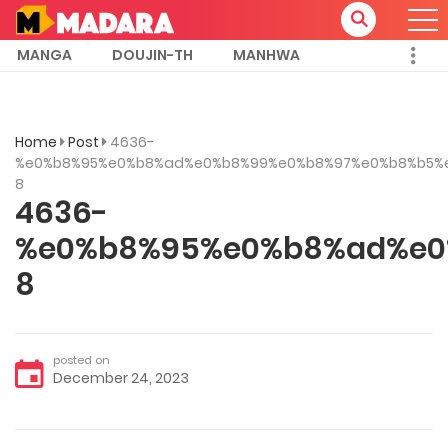
MANGA
DOUJIN-TH
MANHWA
Home
Post
4636-
%e0%b8%95%e0%b8%ad%e0%b8%99%e0%b8%97%e0%b8%b5%
8
4636-
%e0%b8%95%e0%b8%ad%e0
8
posted on
December 24, 2023