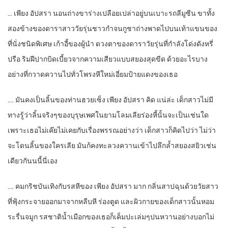
… เพียง อัปสรา นอนถ่างขาร่างเปลือยเปล่าอยู่บนเบาะรถลีมูซีน ขาทั้ง
สองข้างของดาราสาววัยรุ่นชาวกำจนกูชาถ่างพาดไปบนเท้าแขนของ
ที่นั่งชนิดพิเศษ เก้าอี้ของผู้นำ ดวงตาของดาราวัยรุ่นที่กำลังโด่งดังหรี่
ปรือ ริมฝีปากบิดเบี้ยวจากความเสียวแบบสยองสุดขีด ด้วยอะไรบาง
อย่างที่กวาดควานไปทั่วโพรงหีใหม่เอี่ยมป้ายแดงของเธอ
…. มันคงเป็นลิ้นของท่านฮวยเซ็ง เพียง อัปสรา คิด แน่ล่ะ เด็กสาวไม่มี
ทางรู้ว่าลิ้นจริงๆของบุรุษเพศในยามโลมเลียร่องหี้นั้นจะเป็นเช่นใด
เพราะเธอไม่เค๊ยไม่เคยกับเรื่องพรรณอย่างว่า เด็กสาวก็คิดไปว่า ไม่ว่า
จะโดนลิ้นของใครเลีย มันก้คงทะลวงควานเข้าไปลึกล้ำสยองสยิวเช่น
เดียวกันนนี้นี่เอง
…. คมกริชบันเทิงกับรสหีของ เพียง อัปสรา มาก กลิ่นสาปฉุนด้วยวัยสาว
ที่ฟุ้งกระจายออกมาจากหลืบหี ร่องตูด และผิวกายของเด็กสาวนั้นหอม
ระรื่นจมูก รสชาติน้ำเมือกของเธอก็เค็มปะเล่มๆปนหวานอย่างบอกไม่