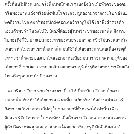
ครั้งที่นับไม่ถ้วน และครั้งนี้มันหนักหนาสาหัสยิ่งนัก เมื่อหัวควยของคม
กริชพองบานแฉ่ง พร้อมทั้งพ่นน้ำควยกระฉูดออกมาจากกระโปก อ่าห์…
พูดถึงกระโปก คมกริชอดนึกถึงดอกเตอร์กรกฏไม่ได้ เขาพึ่งสำรวจตัว
เองแล้วพบว่า ในถุงไข่ใบใหญ่ที่ห้อยอยู่ในหว่างขาของเขานั้น มีลูกกะ
โปกอยู่ถึงสี่ใบ มากเป็นสองเท่าของคนธรรมดา คมกริชไม่ประหลาดใจ
เลยว่า ทำไมเวลาเขาน้ำแตกนั้น มันถึงได้เสียวยาวนานต่อเนื่อง เหตุก็
เพราะว่าน้ำควยของเขาไหลออกมาต่อเนื่อง มันมากขนาดท่วมรูหีของ
เด็กสาวที่เขาเย็ด และทะลักล้นออกมาจากรูหี ทั้งๆที่ควยของเขาอัดผนัง
โพรงหีอยู่จนแทบไม่มีช่องว่าง
… คมกริชแน่ใจว่า หากร่างอวตารนี้ไม่ได้เป็นหมัน ปริมาณน้ำควย
ขนาดนั้น ต้องทำให้เด็กสาวสองคนที่เขาเย็ด ท้องได้อย่างแน่นอนไร้
กังขา ยกเว้นว่าเธอจะไม่อยู่ในช่วงเวลาที่ตั้งครรภได้เท่านั้น เพียง
อัปสรา รู้สึกร้อนวาบในช่องท้อง เมื่อน้ำควยปริมาณมหาศาลของท่าน
ผู้นำ ฉีดราดมดลูกและทะลักทะเล็ดออกมาที่ปากรูหี มันมีเสียงแปร่