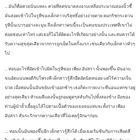
… มันก็คือควยนั่นแหละ ควยที่ลดขนาดลงอวบเหลือประมาณสองนิ้วชี้
มันสอดเข้าไปในรูหีของเด็กสาวบริสุทธิ์อย่างง่ายดาย คมกริชกระดวน
รูหีนั้นเบาๆอย่างละมุน ถึงเด็กสาวคนนี้จะเป็นคนของประเทศที่เขาไม่
ค่อยชอบเท่าไหร่ แต่เธอก็ไม่ได้ผิดอะไรทีเกิดมาอย่างนั้น และสมควรได้
รับความสุขสุดเสียวจากการถูกเย็ดในครั้งแรก เช่นเดียวกับเด็กสาวทั่วๆ
ไป
… ท่อนอะไรที่อัดเข้าไปมิดในรูหีของ เพียง อัปสรา นั้นพองขึ้น มันอวบ
ขนอัดแน่นพอดีกับโพรงหี เด็กสาวรู้สึกอึดอัดนิดหน่อย แต่ไร้ความเจ็บ
ปวด เมื่อท่อนนั้นมันขย้บเข้าออกช้าๆ เธอก็ตะกายเบาะที่นอนแหกขาอยู่
อย่างสุดเสียว หัวนมสีแดงนั้นถูกอมดูดๆสลับกันไปทั้งสองข้าง มือของ
ท่านผู้นำยั้วเยี้ยลูบไล้ไปตามเนื้อตัวของเธอจนแทบจะทั้งร่าง เพียง
อัปสรา สั่นระริกจากความเสียวที่ไม่เคยรู้จักมาก่อน
…. ท่อนนั้นมันพองขึ้นอีก เด็กสาวรู้สึกได้ เมื่อเธอเริมชินกับการเสียดสี