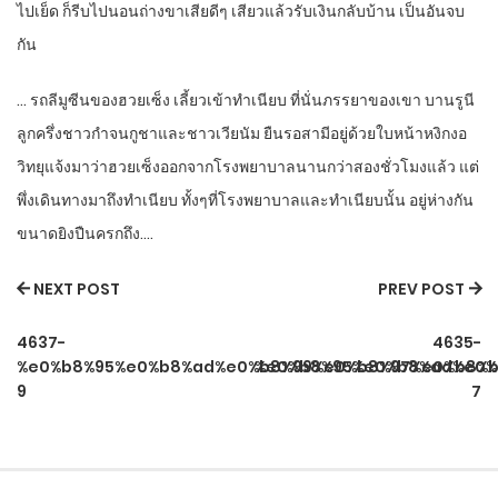
ไปเย็ด ก็รีบไปนอนถ่างขาเสียดีๆ เสียวแล้วรับเงินกลับบ้าน เป็นอันจบ
กัน
… รถลีมูซีนของฮวยเซ็ง เลี้ยวเข้าทำเนียบ ที่นั่นภรรยาของเขา บานรูนี
ลูกครึ่งชาวกำจนกูชาและชาวเวียนัม ยืนรอสามีอยู่ด้วยใบหน้าหงิกงอ
วิทยุแจ้งมาว่าฮวยเซ็งออกจากโรงพยาบาลนานกว่าสองชั่วโมงแล้ว แต่
พึ่งเดินทางมาถึงทำเนียบ ทั้งๆที่โรงพยาบาลและทำเนียบนั้น อยู่ห่างกัน
ขนาดยิงปืนครกถึง….
NEXT POST
PREV POST
4637-
4635-
%e0%b8%95%e0%b8%ad%e0%b8%99%e0%b8%97%e0%b8%b
%e0%b8%95%e0%b8%ad%e0%
9
7