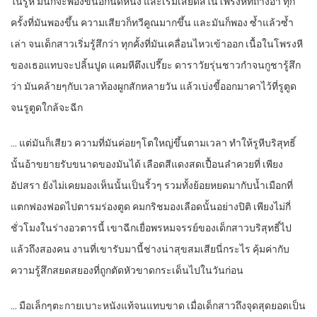
ในรูหี มันก็จะพองขึ้นอีกนิดหนึ่ง และเริ่มเสียดสีในโพรงหีที่ถ่างอ้า ทุก
ครั้งที่มันพองขึ้น ความเสียวก็ทวีคูณมากขึ้น และมันก็พอง ซ้ำแล้วซ้ำ
เล่า จนเด็กสาวเริ่มรู้สึกว่า ทุกคั้งที่มันเคลื่อนไหวเข้าออก เนื้อในโพรงหี
ของเธอแทบจะปลิ้นปูด แคมหีตึงเปรี๊ยะ ดาราวัยรุ่นชาวกำจนกูชารู้สึก
ว่า มันคล้ายๆกับเวลาท้องผูกสักหลายวัน แล้วเบ่งขี้ออกมาคาไว้ที่รูตูด
จนรูตูดใกล้จะฉีก
… แต่มันก็เสียว ความที่มันค่อยๆโตใหญ่ขึ้นตามเวลา ทำให้รูหีบริสุทธิ์
นั้นอ้าขยายรับขนาดของมันได้ เลือดสีแดงสดเปื้อนลำควยที่ เพียง
อัปสรา ยังไม่เคยมองเห็นนั้นเป็นริ้วๆ รวมทั้งย้อยหยดมากับน้ำเมือกที่
แตกฟองฟอดไปตารมร่องตูด คมกริชมองเลือดนั้นอย่างปิติ เพียงไม่กี่
ชั่วโมงในร่างอวตารนี้ เขาฉีกเยื่อพรหมจรรย์ของเด็กสาวบริสุทธิ์ไป
แล้วถึงสองคน งานที่เขารับมานี้ช่างน่าสุขสมเสียนี่กระไร คุ้มค่ากับ
ความรู้สึกสยดสยองที่ถูกตัดหัวขาดกระเด็นไปในวันก่อน
… มือเล็กๆตะกายเบาะหนังแท้จนแทบขาด เมื่อเด็กสาวถึงจุดสุดยอดเป็น