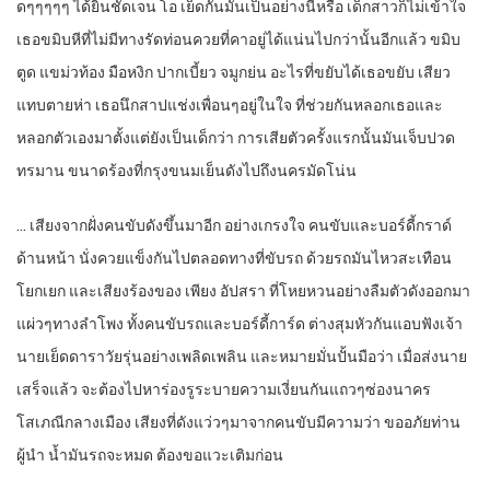
ดๆๆๆๆๆ ได้ยินชัดเจน โอ เย็ดกันมันเป็นอย่างนี้หรือ เด็กสาวก็ไม่เข้าใจ
เธอขมิบหีที่ไม่มีทางรัดท่อนควยที่คาอยู่ได้แน่นไปกว่านั้นอีกแล้ว ขมิบ
ตูด แขม่วท้อง มือหงิก ปากเบี้ยว จมูกย่น อะไรที่ขยับได้เธอขยับ เสียว
แทบตายห่า เธอนึกสาปแช่งเพื่อนๆอยู่ในใจ ที่ช่วยกันหลอกเธอและ
หลอกตัวเองมาตั้งแต่ยังเป็นเด็กว่า การเสียตัวครั้งแรกนั้นมันเจ็บปวด
ทรมาน ขนาดร้องที่กรุงขนมเย็นดังไปถึงนครมัดโน่น
… เสียงจากฝั่งคนขับดังขึ้นมาอีก อย่างเกรงใจ คนขับและบอร์ดี้กราด์
ด้านหน้า นั่งควยแข็งกันไปตลอดทางที่ขับรถ ด้วยรถมันไหวสะเทือน
โยกเยก และเสียงร้องของ เพียง อัปสรา ที่โหยหวนอย่างลืมตัวดังออกมา
แผ่วๆทางลำโพง ทั้งคนขับรถและบอร์ดี้การ์ด ต่างสุมหัวกันแอบฟังเจ้า
นายเย็ดดาราวัยรุ่นอย่างเพลิดเพลิน และหมายมั่นปั้นมือว่า เมื่อส่งนาย
เสร็จแล้ว จะต้องไปหาร่องรูระบายความเงี่ยนกันแถวๆซ่องนาคร
โสเภณีกลางเมือง เสียงที่ดังแว่วๆมาจากคนขับมีความว่า ขออภัยท่าน
ผู้นำ น้ำมันรถจะหมด ต้องขอแวะเติมก่อน