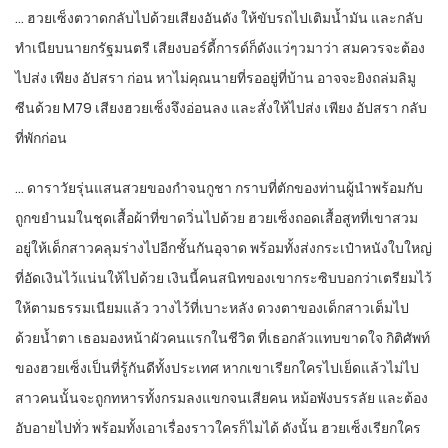
… ฮวยเซ็งตวาดกลับไปด้วยเสียงอันดัง ให้ขับรถไปเติมน้ำมัน และกลับ
ทำเนียบนายกรัฐมนตรี เสียงบอร์ดี้การด์ก็ดังแว่ๆวมาว่า สมควรจะต้อง
ไปส่ง เพียง อัปสรา ก่อน หาไม่คุณนายที่รออยู่ที่บ้าน อาจจะยิงถล่มลิมู
ซีนด้วย M79 เสียงฮวยเซ็งจึงอ่อนลง และสั่งให้ไปส่ง เพียง อัปสรา กลับ
ที่พักก่อน
… ดาราวัยรุ่นแสนสวยของกำจนกูชา กราบที่ตักของท่านผู้นำพร้อมกับ
ถูกขยำนมในชุดเสื้อผ้าที่ขาดวิ่นไปด้วย ฮวยเซ็งถอดเสื้อสูทที่เขาสวม
อยู่ให้เด็กสาวคลุมร่างไปอีกชั้นกันอุจาด พร้อมทั้งส่งกระเป๋าหนังใบใหญ่
ที่อัดเงินไว้แน่นให้ไปด้วย เงินนี้คนสนิทของเขากระซิบบอกว่าเตรียมไว้
ให้ตามธรรมเนียมแล้ว วางไว้ที่เบาะหลัง ดวงตาของเด็กสาวเต็มไป
ด้วยน้ำตา เธอมองหน้าผัวคนแรกในชีวิต ที่เธอกลัวแทบขาดใจ กิติศัพท์
ของฮวยเซ็งเป็นที่รู้กันดีทั้งประเทศ หากเขาเรียกใครไปเย็ดแล้วไม่ไป
สาวคนนั้นจะถูกทหารทั้งกรมลงแขกจนเสียคน หม้อพังบรรลัย และต้อง
อับอายไปทั่ว พร้อมทั้งเอาเรื่องราวใครก็ไมได้ ดังนั้น ฮวยเซ็งเรียกใคร