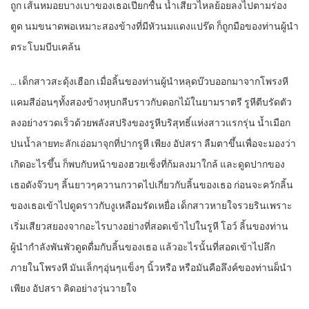
ถูก เส้นหมอยบางเบาของเธอเปียกชื้น น้ำเสียวไหลย้อยลงไปตามร่อง
ตูด นมขนาดพอเหมาะสองข้างที่มีหัวนมแดงแปร๊ด ก็ถูกมือของท่านผู้นำ
ตระโบมบีบเคล้น
… เด็กสาวสะดุ้งเฮือก เมื่อลิ้นของท่านผู้นำหลุดบ๊วบออกมาจากโพรงหี
แคมสีอ่อนๆทั้งสองข้างหุบกลีบราวกับดอกไม้ในยามราตรี รูหีตีบรัดตัว
ลงอย่างรวดเร็วด้วยพลังสปริงของรูหีบริสุทธิ์แห่งสาวแรกรุ่น น้ำเมือก
ปนน้ำลายทะลักเอ่อมาจุกที่ปากรูหี เพียง อัปสรา ลืมตาขึ้นเพื่อจะมองว่า
เกิดอะไรขึ้น ก็พบกับหน้าของฮวยเซ็งที่ก้มลงมาใกล้ และดูดปากของ
เธอดังจ๊วบๆ ลิ้นยาวๆควานกวาดไปเกี่ยวกับลิ้นของเธอ ก่อนจะควักลิ้น
ของเธอเข้าไปดูดราวกับงูเหลือมรัดเหยื่อ เด็กสาวหายใจรวยรินเพราะ
เริ่มเสียวสยองจากอะไรบางอย่างที่สอดเข้าไปในรูหี โอว์ ลิ้นของท่าน
ผู้นำกำลังพันพัวดูดดื่มกับลิ้นของเธอ แล้วอะไรนั้นที่สอดเข้าไปลึก
ภายในโพรงหี มันเล็กๆอุ่นๆแข็งๆ นิ้วหรือ หรือมันคือลึงค์ของท่านผ็นำ
เพียง อัปสรา คิดอย่างวุ่นวายใจ