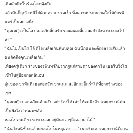
เสือดำตัวนั้นร้องโฮกดังลั่น
แล้วมันก็ลุกวิ่งหนีไปด้วยความรวดเร็ว ทิ้งความประหลาดใจให้กับรพิ
นทร์เป็นอย่างยิ่ง
” คุณหญิงเป็นไง ปลอดภัยมั้ยครับ รอผมผมเดี๋ยว ผมกำลังหาทางลงไป
หา ”
” ฉันไม่เป็นไร โอ้ ดีใจเหลือเกินที่พบคุณ ฉันนึกฉันจะต้องตายเสียแล้ว
ฉันคิดถึงคุณเหลือเกิน ”
เพียงครู่เดียว ร่างของรพินทร์ก็ปรากฎแก่สายตาของดาริน เธอรีบวิ่งโผ
เข้าไปสู่อ้อมกอดอันอบ
อุ่นของเขาทันที เธอกอดรัดเขาแน่น สะอึกสะอื้นร่ำไห้ที่อกกว้างของ
เขา
” คุณหญิงปลอดภัยแล้วครับ อย่าร้องไห้ เล่าให้ผมฟังสิว่าเหตุการณ์มัน
เป็นยังไง ส่วนผมพลัด
หลงไปคนเดียว หาทางออกอยู่คืนกว่าๆถึงออกมาได้ ”
” ฉันวิ่งหนีช้างแล้วตกลงไปในหลุมคะ……..” เธอเริ่มเล่าเหตุการณ์ที่ผ่าน