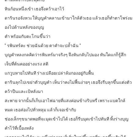
หินก้อนหนึ่งเข้า เธอจึงคว้าเอาไว้
ดารินรอจังหวะให้บุญคำคลานเข้ามาใกล้ตัวเธอ แล้วเธอก็ทำตาโพร่งม
องไปด้านหลังของบุญ
คำ พร้อมกับตะโกนขึ้นว่า
” รพินทร์คะ ช่วยฉันด้วย ตาคำจะปล้ำฉัน ”
บุญคำหลงกลคิดว่ารพินทร์มาจริงๆ จึงหันกลับไปมอง ทันใดแกก็รู้สึก
เจ็บที่ต้นคออย่างแรง สติ
แกวูบหายไปทันที ร่างเปลือยเปล่าล้มกองอยู่กับพื้น
ดารินลุกไปเขย่าตัวบุญคำ เห็นว่าคงไม่ฟื้นง่ายๆ เธอจึงรีบลุกขึ้นแต่งตัว
คว้าปืนและเป้หลังมา
สะพาย จากนั้นก็เก็บเอาไฟฉายที่แสงค่อนข้างริบหรี่ เพราะแบตใกล้
หมด เธอส่องไปทั่วหลุม แล้วก็เจอเข้ากับ
ช่องเล็กๆขนาดพอที่จะมุดเข้าไปได้ เธอก็รีบมุดเข้าไปทันที ทิ้งร่างบุญ
คำไว้ที่เบื้องหลัง