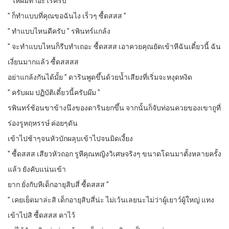
” ให้ผมทำอะไรครับ ”
” ก็ทำแบบที่คุณขอฉันไง เร็วๆ ซื้ดสสส ”
” ทำแบบไหนดีครับ ” รพินทร์แกล้ง
” จะทำแบบไหนก็รีบทำเถอะ ซื้ดสสส เอาควยคุณยัดเข้าหีฉันเดี๋ยวนี้ ฉัน
เงี่ยนมากแล้ว ซื้ดสสสส
อย่าแกล้งกันได้มั้ย ” ดารินพูดขึ้นด้วยน้ำเสียงที่เริ่มจะหงุดหงิด
” ครับผม ปฏิบัติเดี๋ยวนี้ครับผ๊ม ”
รพินทร์ช้อนขาข้างนึงของดารินยกขึ้น จากนั้นก็จับท่อนควยของเขาถูที่
ร่องรูหฤหรรษ์ ค่อยๆดัน
เข้าไปช้าๆจนหัวบักผลุบเข้าไปจนมิดเงี้ยง
” ซื้ดสสส เสียวหัวถอก รูหีคุณหญิงวิเศษจริงๆ ขนาดโดนมาตั้งหลายครั้ง
แล้ว ยังคับแน่นเข้า
ยาก ยั่งกับหีเด็กอายุสิบสี่ ซื้ดสสส ”
” เคยเย็ดมาล่ะสิ เด็กอายุสิบสี่น่ะ ไม่เว้นเลยนะไม่ว่าผู้เยาว์ผู้ใหญ่ แทง
เข้าไปสิ ซื้ดสสส คาไว้