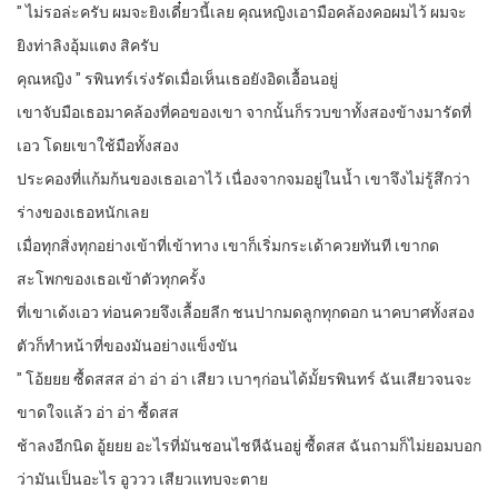
” ไม่รอล่ะครับ ผมจะยิงเดี๋ยวนี้เลย คุณหญิงเอามือคล้องคอผมไว้ ผมจะ
ยิงท่าลิงอุ้มแตง สิครับ
คุณหญิง ” รพินทร์เร่งรัดเมื่อเห็นเธอยังอิดเอื้อนอยู่
เขาจับมือเธอมาคล้องที่คอของเขา จากนั้นก็รวบขาทั้งสองข้างมารัดที่
เอว โดยเขาใช้มือทั้งสอง
ประคองที่แก้มก้นของเธอเอาไว้ เนื่องจากจมอยู่ในน้ำ เขาจึงไม่รู้สึกว่า
ร่างของเธอหนักเลย
เมื่อทุกสิ่งทุกอย่างเข้าที่เข้าทาง เขาก็เริ่มกระเด้าควยทันที เขากด
สะโพกของเธอเข้าตัวทุกครั้ง
ที่เขาเด้งเอว ท่อนควยจึงเลื้อยลีก ชนปากมดลูกทุกดอก นาคบาศทั้งสอง
ตัวก็ทำหน้าที่ของมันอย่างแข็งขัน
” โอ้ยยย ซื้ดสสส อ่า อ่า อ่า เสียว เบาๆก่อนได้มั้ยรพินทร์ ฉันเสียวจนจะ
ขาดใจแล้ว อ่า อ่า ซื้ดสส
ช้าลงอีกนิด อู้ยยย อะไรที่มันชอนไชหีฉันอยู่ ซื้ดสส ฉันถามก็ไม่ยอมบอก
ว่ามันเป็นอะไร อูววว เสียวแทบจะตาย