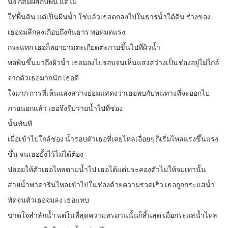
นึง ก็สัมผัสกับพื้น แต่ไม่
ใช่พื้นดิน แต่เป็นผืนน้ำ ใช่แล้วเธอตกลงไปในธารน้ำใต้ดิน ร่างของ
เธอจมลึกลงเกือบถึงก้นธาร พอหมดแรง
กระแทก เธอก็พยายามตะเกียดตะกายขึ้นไปที่ผิวน้ำ
พอพ้นขึ้นมาถึงผิวน้ำ เธอมองไปรอบจนเห็นแสงสว่างเป็นช่องอยู่ไม่ใกล้
จากตัวเธอมากนัก เธอดี
ใจมาก การที่เห็นแสงสว่างย่อมแสดงว่าเธอพบกับหนทางที่จะออกไป
ภายนอกแล้ว เธอจึงรีบว่ายน้ำไปที่ช่อง
นั้นทันที
เมื่อเข้าไปใกล้ช่อง น้ำรอบตัวเธอที่เคยไหลเอื่อยๆ ก็เริ่มไหลแรงขึ้นแรง
ขึ้น จนเธอยั้งไว้ไม่ได้ต้อง
ปล่อยให้ตัวเธอไหลตามน้ำไป เธอได้แต่ประคองตัวไม่ให้จมเท่านั้น
สายน้ำพาดารินไหลเข้าไปในช่องด้วยความรวดเร็ว เธอถูกกระแสน้ำ
พัดจนตัวเธอจมลง เธอแทบ
ขาดใจสำลักน้ำ แต่ในที่สุดความทรมานนั้นก็สิ้นสุด เมื่อกระแสน้ำไหล