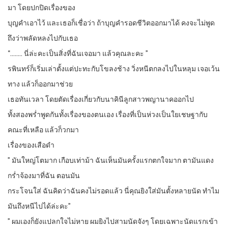
มา โดยปกปิดเรื่องของ
บุญคำเอาไว้ และเธอก็เชื่อว่า ถ้าบุญคำรอดชีวิตออกมาได้ คงจะไม่พูด
ถึงว่าพลัดหลงไปกับเธอ
“…….. นี่ล่ะคะเป็นสิ่งที่ฉันเจอมา แล้วคุณละคะ ”
รพินทร์ก็เริ่มเล่าตั้งแต่ปะทะกับโขลงช้าง วิ่งหนีตกลงไปในหลุม เจอเว้น
ทาง แล้วก็ออกมาช่วย
เธอทันเวลา โดยตัดเรื่องเกี่ยวกับนาคินีลูกสาวพญานาคออกไป
ทั้งสองพร่ำพูดกันทั้งเรื่องของตนเอง เรื่องที่เป็นห่วงเป็นใยเชษฐากับ
คณะที่เหลือ แล้วก็วกมา
เรื่องของเสือดำ
” มันใหญ่โตมาก เกือบเท่าม้า ฉันเห็นมันครั้งแรกตกใจมาก ตามันแดง
กร่ำจ้องมาที่ฉัน ตอนมัน
กระโจนใส่ ฉันคิดว่าฉันคงไม่รอดแล้ว นี่คุณยิงใส่มันตั้งหลายนัด ทำไม
มันถึงหนีไปได้ล่ะคะ”
” ผมเองก็ยังแปลกใจไม่หาย ผมยิงไปสามนัดจังๆ โดยเฉพาะนัดแรกเข้า