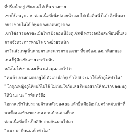
ที่ปริ่มน้ำอยู่ เพียงแค่ได้เห็น ร่างกาย
เขาก็ร้อนวูบวาบ ท่อนเนื้อที่เพิ่งปล่อยน้ำออกไปเมื่อคืนนี้ ก็เด้งดึ่งขึ้นมา
อย่างช่วยไม่ได้ ก็หุ่นของยอดหญิงของ
เขาใช่ธรรมดาซะเมื่อไหร ยิ่งตอนนี้ยิ่งดูเซ็กซี่ ทรวงอกอิ่มสะท้อนขึ้นลง
ตามจังหวะการหายใจ ช่างยั่วยวนนัก
ดารินสังเกตุเห็นสายตาและแววตาของเขา ที่จดจ้องมองมาที่อกของ
เธอ ก็รู้สึกเขินอาย เธอรีบหัน
หลังไม่ให้เขามองเห็น แล้วพูดออกไปว่า
” คนบ้า ลามก มองอยู่ได้ ตัวเองมือก็ถูเข้าไปสิ จะมาให้เค้าถูให้ทำไม ”
” โถ่คุณหญิงถูให้ผมก็ไม่ได้ ไม่เห็นใจกันเลย ก็ผมอยากให้คนรักของผมถู
ให้นิ นะ นะ ” รพินทร์ถือ
โอกาสเข้าไปประกบด้านหลังของเธอ แล้วยื่นมืออ้อมไปคว้าหมับเข้าที่
นมทั้งสองข้างของเธอ ส่วนด้านล่างก็กด
ท่อนเนื้อที่แข็งเป็กสีกับง่ามก้นงอนไปมา
” แน่ะ มาบีบนมเค้าทำไม ”