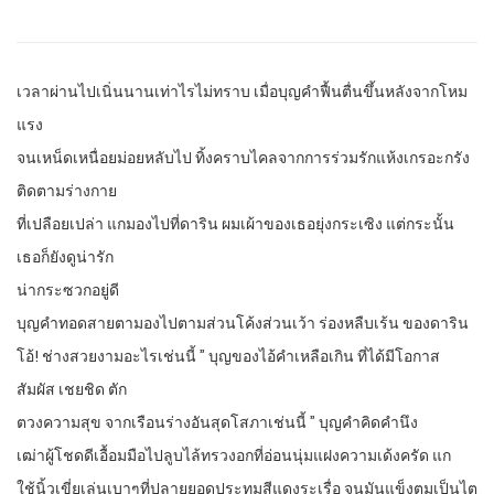
เวลาผ่านไปเนิ่นนานเท่าไรไม่ทราบ เมื่อบุญคำฟื้นตื่นขึ้นหลังจากโหม
แรง
จนเหน็ดเหนื่อยม่อยหลับไป ทิ้งคราบไคลจากการร่วมรักแห้งเกรอะกรัง
ติดตามร่างกาย
ที่เปลือยเปล่า แกมองไปที่ดาริน ผมเผ้าของเธอยุ่งกระเซิง แต่กระนั้น
เธอก็ยังดูน่ารัก
น่ากระซวกอยู่ดี
บุญคำทอดสายตามองไปตามส่วนโค้งส่วนเว้า ร่องหลืบเร้น ของดาริน
โอ้! ช่างสวยงามอะไรเช่นนี้ ” บุญของไอ้คำเหลือเกิน ที่ได้มีโอกาส
สัมผัส เชยชิด ตัก
ตวงความสุข จากเรือนร่างอันสุดโสภาเช่นนี้ ” บุญคำคิดคำนึง
เฒ่าผู้โชดดีเอื้อมมือไปลูบไล้ทรวงอกที่อ่อนนุ่มแฝงความเด้งครัด แก
ใช้นิ้วเขี่ยเล่นเบาๆที่ปลายยอดประทุมสีแดงระเรื่อ จนมันแข็งตูมเป็นไต