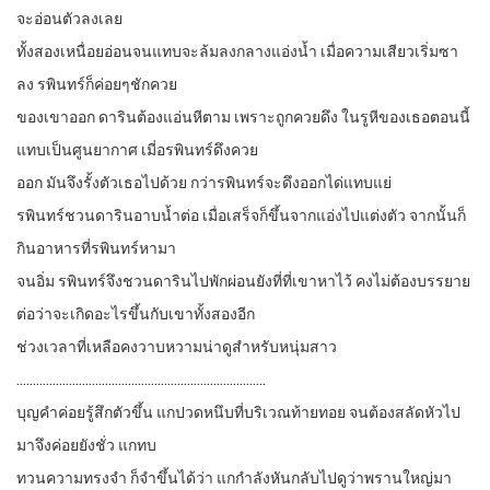
จะอ่อนตัวลงเลย
ทั้งสองเหนื่อยอ่อนจนแทบจะล้มลงกลางแอ่งน้ำ เมื่อความเสียวเริ่มซา
ลง รพินทร์ก็ค่อยๆชักควย
ของเขาออก ดารินต้องแอ่นหีตาม เพราะถูกควยดึง ในรูหีของเธอตอนนี้
แทบเป็นศูนยากาศ เมี่อรพินทร์ดึงควย
ออก มันจึงรั้งตัวเธอไปด้วย กว่ารพินทร์จะดึงออกได่แทบแย่
รพินทร์ชวนดารินอาบน้ำต่อ เมื่อเสร็จก็ขึ้นจากแอ่งไปแต่งตัว จากนั้นก็
กินอาหารที่รพินทร์หามา
จนอิ่ม รพินทร์จึงชวนดารินไปพักผ่อนยังที่ที่เขาหาไว้ คงไม่ต้องบรรยาย
ต่อว่าจะเกิดอะไรขึ้นกับเขาทั้งสองอีก
ช่วงเวลาที่เหลือคงวาบหวามน่าดูสำหรับหนุ่มสาว
………………………………………………………………….
บุญคำค่อยรู้สึกตัวขึ้น แกปวดหนึบที่บริเวณท้ายทอย จนต้องสลัดหัวไป
มาจึงค่อยยังชั่ว แกทบ
ทวนความทรงจำ ก็จำขึ้นได้ว่า แกกำลังหันกลับไปดูว่าพรานใหญ่มา