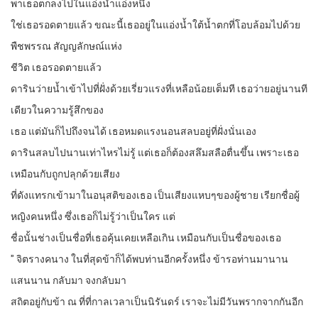
พาเธอตกลงไปในแอ่งน้ำแอ่งหนึ่ง
ใช่เธอรอดตายแล้ว ขณะนี้เธออยู่ในแอ่งน้ำใต้น้ำตกที่โอบล้อมไปด้วย
พืชพรรณ สัญญลักษณ์แห่ง
ชีวิต เธอรอดตายแล้ว
ดารินว่ายน้ำเข้าไปที่ฝั่งด้วยเรี่ยวแรงที่เหลือน้อยเต็มที เธอว่ายอยู่นานที
เดียวในความรู้สึกของ
เธอ แต่มันก็ไปถึงจนได้ เธอหมดแรงนอนสลบอยู่ที่ฝั่งนั่นเอง
ดารินสลบไปนานเท่าไหรไม่รู้ แต่เธอก็ต้องสลึมสลือตื่นขึ้น เพราะเธอ
เหมือนกับถูกปลุกด้วยเสียง
ที่ดังแทรกเข้ามาในอนุสติของเธอ เป็นเสียงแหบๆของผู้ชาย เรียกชื่อผู้
หญิงคนหนึ่ง ซึ่งเธอก็ไม่รู้ว่าเป็นใคร แต่
ชื่อนั้นช่างเป็นชื่อที่เธอคุ้นเคยเหลือเกิน เหมือนกับเป็นชื่อของเธอ
” จิตรางคนาง ในที่สุดข้าก็ได้พบท่านอีกครั้งหนึ่ง ข้ารอท่านมานาน
แสนนาน กลับมา จงกลับมา
สถิตอยู่กับข้า ณ ที่ที่กาลเวลาเป็นนิรันดร์ เราจะไม่มีวันพรากจากกันอีก