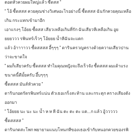
ตอดหัวควยผมใหญ่แล้ว ซื้ดสส ”
” โอ้ ซื้ดสสส ควยคุณช่างวิเศษอะไรอย่างนี้ ซื้ดสสส ฉันรักควยคุณเหลือ
เกิน กระแทกเข้ามาอีก
เอาแรงๆ โอ้ยย ซื้ดสส เสียวเหลือเกินที่รัก ฉันเสียวหีเหลือเกิน อูย
ยยยววว รพินทร์เร็วๆ โอ้ยยย น้ำหีฉันจะแตก
แล้ว อ้าาาาวว ซื้ดสสสส อี้ๆๆๆ ” ดารินครวญครางด้วยความเสียวปาน
ว่าจะขาดใจ
” ผมก็เสียวครับ ซื้ดสสส ทำไมคุณหญิงจะถึงเร็วจัง ซื้ดสสส ผมเด้าแรง
ขนาดนี้ดีมั้ยครับ อึ้บๆๆๆ
ซื้ดสสส มันส์หัวควย ”
ดารินกอดรัดรพินทร์แน่น ตัวเธอเกร็งสะท้าน และกระตุก ครางเสียงดัง
ออกมา
” โอ้ยยย นะ นะ นะ น้ำ ห ห หี ฉัน ตะ ตะ ตะ แต….ก แล้ว อู้ววววว
ซื้ดสสสส ”
ดารินกดสะโพก พยายามแนบโหนกหีของเธอเข้ากับหนอกควยของรพิ