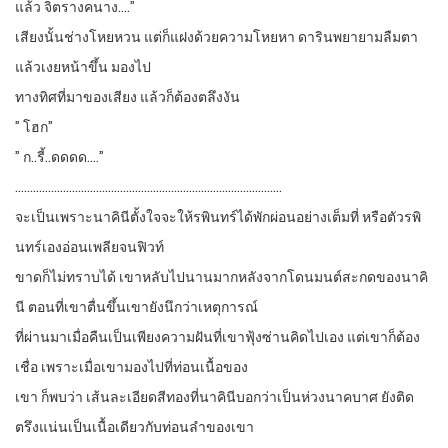
แล้ว จิตรางคนาง….”
เสียงนั้นช่างโหยหวน แต่ก็แฝงด้วยความโหยหา ดารินพยายามลืมตา
แล้วเงยหน้าขึ้น มองไป
ทางทิศที่มาของเสียง แล้วก็ต้องตลึงงัน
” โฮก”
” ก..รี้..ดดดด….”
……………………………………………………………………………..
จะเป็นเพราะนาคินีตั้งใจจะให้รพินทร์ได้พักผ่อนอย่างเต็มที่ หรือตัวรพิ
นทร์เองอ่อนเพลียจนฟิวท์
ขาดก็ไม่ทราบได้ เขาหลับไปนานมากหลังจากโดนมนต์สะกดของนาคิ
นี ตอนที่เขาตื่นขึ้นเขายังนึกว่าเหตุการณ์
ที่ผ่านมาเมื่อคืนเป็นเพียงความฝันที่เขาฟุ้งซ่านคิดไปเอง แต่เขาก็ต้อง
เชื่อ เพราะเมื่อเขามองไปที่ท่อนเนื้อของ
เขา ก็พบว่า เส้นละเอียดสีทองที่นาคินีบอกว่าเป็นห่วงนาคบาศ ยังติด
ตรึงแน่นเป็นเนื้อเดียวกับท่อนลำของเขา