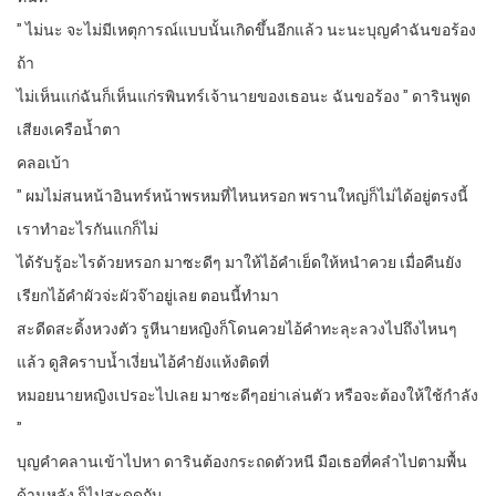
” ไม่นะ จะไม่มีเหตุการณ์แบบนั้นเกิดขึ้นอีกแล้ว นะนะบุญคำฉันขอร้อง
ถ้า
ไม่เห็นแก่ฉันก็เห็นแก่รพินทร์เจ้านายของเธอนะ ฉันขอร้อง ” ดารินพูด
เสียงเครือน้ำตา
คลอเบ้า
” ผมไม่สนหน้าอินทร์หน้าพรหมที่ไหนหรอก พรานใหญ่ก็ไม่ได้อยู่ตรงนี้
เราทำอะไรกันแกก็ไม่
ได้รับรู้อะไรด้วยหรอก มาซะดีๆ มาให้ไอ้คำเย็ดให้หนำควย เมื่อคืนยัง
เรียกไอ้คำผัวจ่ะผัวจ๊าอยู่เลย ตอนนี้ทำมา
สะดีดสะดิ้งหวงตัว รูหีนายหญิงก็โดนควยไอ้คำทะลุะลวงไปถึงไหนๆ
แล้ว ดูสิคราบน้ำเงี่ยนไอ้คำยังแห้งติดที่
หมอยนายหญิงเปรอะไปเลย มาซะดีๆอย่าเล่นตัว หรือจะต้องให้ใช้กำลัง
”
บุญคำคลานเข้าไปหา ดารินต้องกระถดตัวหนี มือเธอที่คลำไปตามพื้น
ด้านหลัง ก็ไปสะดุดกับ