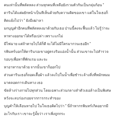
คนเท่านั้นที่พลัดหลง ส่วนทุกคนที่เหลือยังรวมตัวกันเป็นกลุ่มก้อน ”
ดารินได้แต่ผยักหน้าเป็นทีเห็นด้วยกับความคิดของเขา แต่ในใจเธอก็
คิดแย้งไปว่า ” ยังมีเฒ่าลา
มกบุญคำอีกคนที่พลัดหลงมาด้วยกับเธอ ป่านนี้คงจะฟื้นแล้ว ไม่รู้ว่าจะ
หาทางออกมาได้หรือเปล่า เพราะแกไม่
มีไฟฉาย แต่ถ้าตายไปได้ก็ดี จะได้ไม่มีใครมากวนเธออีก ”
รพินทร์บอกให้ดารินรอเขาอยู่ตรงริมแอ่งน้ำนั้น ส่วนเขาจะไปสำรวจ
รอบๆเพื่อหาที่พักแรม และจะ
หาอาหารมาด้วย จากนั้นเขาก็ออกไป
ส่วนดารินเธอก็ถอดเสื้อผ้า แล้วลงไปในน้ำเพื่อชำระล้างสิ่งที่หมักหมม
มาตลอดการเดินทาง เธอ
ขัดล้างร่างกายไปทุกส่วน โดยเฉพาะส่วนกลางลำตัวเธอล้างเป็นพิเศษ
หวังจะลบร่องรอยจากการกระทำของ
บุญคำให้เลือนหายไป ในใจเธอคิดไปว่า ” นี่ถ้าหากรพินทร์เกิดอยากมี
อะไรกับเรา เขาจะรู้มั้ยว่า เราเพิ่งถูกกระ