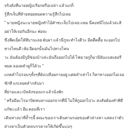
จริงดังที่นายหญิงเรียกหรือเปล่า แล้วแกก็
รู้สึกเจ็บที่ท้ายทอยหมดความรู้สึกไปเลย
” นายหญิงนะนายหญิงทำไอ้คำซะเจ็บไปเลย แหม นี่คงหนีไปแล้วล่ะสิ
อย่าให้เจอกันอีกนะ พ่อจะ
ขึงพืดเย็ดให้หีบานเลย ผับผ่า แล้วนี่กูจะทำไงดีวะ มืดตึดตื้อ จะออกไป
ทางไหนดี เห้อ อีดอกนั้นมันไปทางไหน
วะ มันต้องมีรูมีช่องบ้างล่ะมันถึงออกไปได้ ไฟฉายกูก็มามีอันแบตเตอรี
หมด ลองคลำดูก็ได้วะ ”
แกคลำไปรอบๆทั้งๆที่ยังเปลือยกายอยู่ แต่คลำเท่าไร ก็หาทางออกไม่เจอ
ซักที แกเลยคลำกลับมา
ที่ย่ามและเป้หลังของแก แล้วนั่งพัก
” หรือมีอะไรมาปิดหนทางออกจากที่นี่ ไม่ให้กูออกไปวะ สงสัยต้องทำพิธี
แก้ซะแล้ว อืม ตอนที่เรา
เดินทางมาที่ถ้ำๆนี้ คณะของเราเดินตามรอยของตัวส่างหา แสดงว่าตัว
ส่างหาเป็นตัวดลบรรดาลให้เกิดขึ้นแน่ๆ