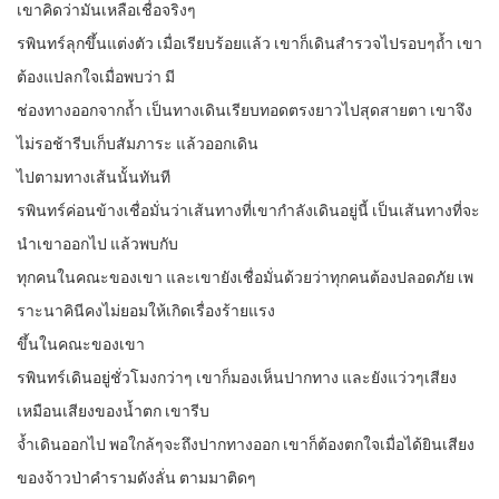
เขาคิดว่ามันเหลือเชื่อจริงๆ
รพินทร์ลุกขึ้นแต่งตัว เมื่อเรียบร้อยแล้ว เขาก็เดินสำรวจไปรอบๆถ้ำ เขา
ต้องแปลกใจเมื่อพบว่า มี
ช่องทางออกจากถ้ำ เป็นทางเดินเรียบทอดตรงยาวไปสุดสายตา เขาจึง
ไม่รอช้ารีบเก็บสัมภาระ แล้วออกเดิน
ไปตามทางเส้นนั้นทันที
รพินทร์ค่อนข้างเชื่อมั่นว่าเส้นทางที่เขากำลังเดินอยู่นี้ เป็นเส้นทางที่จะ
นำเขาออกไป แล้วพบกับ
ทุกคนในคณะของเขา และเขายังเชื่อมั่นด้วยว่าทุกคนต้องปลอดภัย เพ
ราะนาคินีคงไม่ยอมให้เกิดเรื่องร้ายแรง
ขึ้นในคณะของเขา
รพินทร์เดินอยู่ชั่วโมงกว่าๆ เขาก็มองเห็นปากทาง และยังแว่วๆเสียง
เหมือนเสียงของน้ำตก เขารีบ
จ้ำเดินออกไป พอใกล้ๆจะถึงปากทางออก เขาก็ต้องตกใจเมื่อได้ยินเสียง
ของจ้าวป่าคำรามดังลั่น ตามมาติดๆ