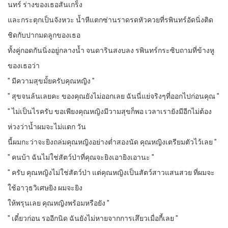
นทร์ ร่างของเธอสันเกร็ง
และกระตุกเป็นจังหวะ น้ำหีแตกซ่านราดรดหัวควยที่รพินทร์อัดนิ่งติด
ชิดกับปากมดลูกของเธอ
ทั้งคู่กอดกันนิ่งอยู่กลางน้ำ จนดารินสงบลง รพินทร์กระซิบถามที่ข้างหู
ของเธอว่า
” มีความสุขมั้ยครับคุณหญิง ”
” สุขจนล้นเลยคะ ของคุณยังไม่ออกเลย ฉันนี่แย่จริงๆที่ออกไปก่อนคุณ ”
” ไม่เป็นไรครับ ขอเพียงคุณหญิงมีวามสุขก็พอ เวลาเรายังมีอีกไม่ต้อง
ห่วงว่าน้ำผมจะไม่แตก วัน
นี้ผมกะว่าจะยิงถล่มคุณหญิงอย่างต่ำสองนัด คุณหญิงเตรียมตัวไว้เลย ”
” คนบ้า ฉันไม่ใช่สัตว์ป่าที่คุณจะยิงเอายิงเอานะ ”
” ครับ คุณหญิงไม่ใช่สัตว์ป่า แต่คุณหญิงเป็นสัตว์สาวแสนสวย ที่ผมจะ
ใช้อาวุธวิเศษยิง ผมจะยิง
ให้พรุนเลย คุณหญิงพร้อมหรือยัง ”
” เดี๋ยวก่อน รออีกนิด ฉันยังไม่หายจากการเสึยวเมื่อกี้เลย ”