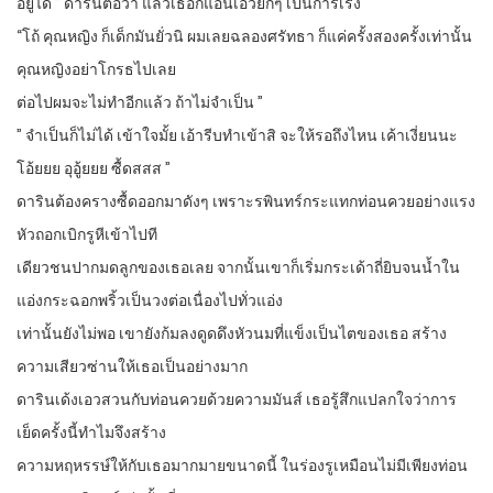
อยู่ได้ ” ดารินต่อว่า แล้วเธอก็แอ่นเอวยิกๆ เป็นการเร่ง
“โถ้ คุณหญิง ก็เด็กมันยั่วนิ ผมเลยฉลองศรัทธา ก็แค่ครั้งสองครั้งเท่านั้น
คุณหญิงอย่าโกรธไปเลย
ต่อไปผมจะไม่ทำอีกแล้ว ถ้าไม่จำเป็น ”
” จำเป็นก็ไม่ได้ เข้าใจมั้ย เอ้ารีบทำเข้าสิ จะให้รอถึงไหน เค้าเงี่ยนนะ
โอ้ยยย อุอู้ยยย ซื้ดสสส ”
ดารินต้องครางซื้ดออกมาดังๆ เพราะรพินทร์กระแทกท่อนควยอย่างแรง
หัวถอกเบิกรูหีเข้าไปที
เดียวชนปากมดลูกของเธอเลย จากนั้นเขาก็เริ่มกระเด้าถี่ยิบจนน้ำใน
แอ่งกระฉอกพริ้วเป็นวงต่อเนื่องไปทั่วแอ่ง
เท่านั้นยังไม่พอ เขายังก้มลงดูดดึงหัวนมที่แข็งเป็นไตของเธอ สร้าง
ความเสียวซ่านให้เธอเป็นอย่างมาก
ดารินเด้งเอวสวนกับท่อนควยด้วยความมันส์ เธอรู้สึกแปลกใจว่าการ
เย็ดครั้งนี้ทำไมจึงสร้าง
ความหฤหรรษ์ให้กับเธอมากมายขนาดนี้ ในร่องรูเหมือนไม่มีเพียงท่อน