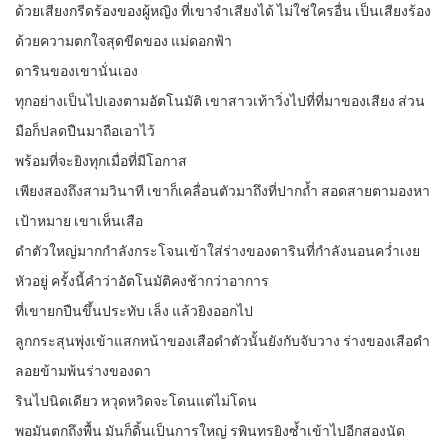
ด้วยเสียงกรีดร้องของผู้หญิง ที่เขาจำเสียงได้ ไม่ใช่ใครอื่น เป็นเสียงร้อง
ด้วยความตกใจสุดขีดของ แม่ดอกฟ้า
ดารินของเขานั่นเอง
ทุกอย่างเป็นไปเองตามอัตโนมัติ เขาสาวเท้าวิ่งไปที่ที่มาของเสียง ส่วน
มือก็ปลดปืนมาถือเอาไว้
พร้อมที่จะยิงทุกเมื่อที่มีโอกาส
เพียงสองถึงสามวินาที เขาก็เคลื่อนตัวมาถึงที่ปากถ้ำ สอดสายตามองหา
เป้าหมาย เขาเห็นเสือ
ดำตัวใหญ่มากกำลังกระโจนเข้าใส่ร่างของดารินที่กำลังนอนคว่ำเงย
หัวอยู่ ครั้งนี้คำว่าอัตโนมัติคงช้ากว่าอาการ
ที่เขายกปืนขึ้นประทับ เล็ง แล้วยิงออกไป
ลูกกระสุนพุ่งเข้าแสกหน้าของเสือดำตัวนั้นยังกับจับวาง ร่างของเสือดำ
ลอยข้ามพ้นร่างของดา
รินไปนิดเดียว หวุดหวิดจะโดนแต่ไม่โดน
พอมันตกถึงพื้น มันก็ดิ้นเป็นการใหญ่ รพินทรยิงซ้ำเข้าไปอีกสองนัด