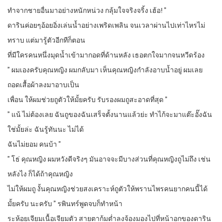
ทำจากชายอื่นมาอย่างหนักหน่วง กลุ้มใจจริงจริ้ง เฮ้อ! ”
ดารินค่อยๆอ้อยอิ่งเล่นน้ำอย่างเพริดเพลิน จนเวลาผ่านไปเท่าไหรไม่
ทราบ แต่มารู้ตัวอีกทีก็ตอน
ที่มีใครคนหนึ่งมุดน้ำเข้ามากอดที่ด้านหลัง เธอตกใจมากจนหวีดร้อง
” ผมเองครับคุณหญิง ผมกลับมา เห็นคุณหญิงกำลังอาบน้ำอยู่ ผมเลย
ถอดเสื้อผ้าลงมาอาบเป็น
เพื่อน ให้ผมช่วยถูตัวให้มั้ยครับ รับรองผมถูสะอาดที่สุด ”
” แน้ ไม่ต้องเลย ฉันถูของฉันเสร็จตั้งนานแล้วย่ะ ทำไก้จะมาแต๊ะอั๊งฉัน
ใช่มั้ยล่ะ ฉันรู้ทันนะ ไม่ได้
ฉันไม่ยอม คนบ้า ”
” โธ่ คุณหญิง ผมหวังดีจริงๆ มันอาจจะมีบางส่วนที่คุณหญิงถูไม่ถึง เช่น
หลังไง ก็ได้ถ้าคุณหญิง
ไม่ให้ผมถู งั้นคุณหญิงช่วยสงเคราะห์ถูตัวให้พรานไพรคนยากคนนี้ได้
มั้ยครับ นะครับ ” รพินทร์พูดจบก็ทำหน้า
ระห้อยเจียมเนื้อเจียมตัว สายตาก้มต่ำลงจ้องมองไปที่หน้าอกของดาริน