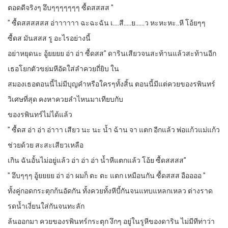
ตอดดีจริงๆ อึบๆๆๆๆๆๆๆ ซื้ดสสสส ”
” ซื้ดสสสสสส อ่าาาาาา ฉะฉะฉัน เ….สี…..ย……ว หะหะหะ..หี โอ้ยๆๆ
ซื้ดส มันสสส รู อะไรอย่างนี้
อย่าหยุดนะ อู้ยยยย อ่า อ่า ซื้ดสส” ดารินเสียวจนสะท้านแล้วสะท้านอีก
เธอโยกตัวขย่มหีอัดใส่ลำควยถี่ยิบ ใน
สมองเธอตอนนี้ไม่มีบุญคำหรือใครๆทั้งสิ้น ตอนนี้มีแต่ควยของรพินทร์
วิเศษที่สุด คงหาควยลำไหนมาเทียบกับ
ของรพินทร์ไม่ได้แล้ว
” ซื้ดส อ่า อ่า อ่าาา เสียว นะ นะ น้ำ ฉ้าน จา แตก อีกแล้ว พ่อแก้วแม่แก้ว
ช่วยด้วย สะสะเสียวเหลือ
เกิน ฉันอั้นไม่อยู่แล้ว อ่า อ่า อ่า น้ำหีแตกแล้ว โอ้ย ซื้ดสสสส”
” อึบๆๆๆ อู้ยยยย อ่า อ่า ผมก็ ตะ ตะ แตก เหมือนกัน ซื้ดสสส อืออออ ”
ทั้งคู่กอดกระตุกก้นอัดกัน ทั้งควยทั้งหีบี้กันจนแทบแหลกเหลว ต่างราด
รดน้ำเงี่ยนใส่กันจนทะลัก
ล้นออกมา ควยของรพินทร์กระตุก งึกๆ อยู่ในรูหีของดาริน ไม่มีทีท่าว่า