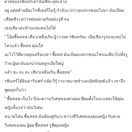
ควยของรพินทร์เท่านั้นที่ทะลุทะลวง
อยู่ แต่คล้ายมีอะไรที่เธอก็ไม่รู้ กำลังแวกว่ายแทรกซอนไปมา มันเบียด
เสียดสีระหว่างท่อนควยกับผนังรูหี จน
เธอเสียวสะท้านแทบทนไม่ได้
” โอ้ยซื้ดสสส เสียวเหลือเกิน อู้วววยย รพินทร์คะ เมียเสียวรูจนจะทนไม่
ไหวแล้ว ซื้ดสส คุณใส่
อะไรไว้ที่ควยคุณหรือเปล่า ซื้ดสส มันเบียดแทรกชอนไชจนเสียวไปทั้งรู
ว้าย อู้ยย มันฉกปากมดลูกเมียใหญ่
แล้ว ซะ สะ สะ เสียวเหลือเกิน ซื้ดสสส ”
รพินทร์ได้ยินดารินพร่ำเพ้อ ก็รู้ว่านาคบาศสำแดงอิทธิฤทธ์แล้ว เขาจึง
พูดออกไปว่า
” ซื้ดสสส เป็นไง นี่ล่ะความวิเศษของควยผม ที่ผมตั้งใจจะแสดงให้คุณ
หญิงลิ้มรสว่ามันวิเศษ
ขนาดไหน ซื้ดสสส มันต้องคู่กันระหว่างหีวิเศษของคุณหญิง กับควย
วิเศษของผม อู้ยย ซื้ดสสส รูหีคุณหญิง