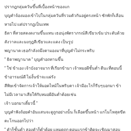
ปรากฎกลุ่มควันขึ้นที่เบื้องหน้าของแก
บุญคำจ้องมองเข้าไปในกลุ่มควันที่รวมตัวกันอยู่ตรงหน้า ซักพักก็เลือน
หายไป แต่ปรากฎเป็นเทพ
ธิดา ที่สวยสดงดงามขึ้นแทน เธอนุ่งพัตราภรณ์สีเขียวเข้ม ประดับด้วย
สังวาลและมงกุฎสีเขียวและแดง เป็นรูป
พญานาค เธอกำลังถมึงตามองมาที่บุญคำไม่กระพริบ
” ธิดาพญานาค ” บุญคำอถทานขึ้น
” ใช่ ข้าเอง เจ้าบังอาจมาก ที่เรียกข้ามา เจ้าหมอผีชั้นต่ำ ดีนะที่ตอนนี้
ข้าอารมณ์ดี ไม่งั้นข้าจะแผ่รัง
สีพิษเข้าจัดการเจ้าให้มอดไหม้ในพริบตา เจ้ามีอะไรก็รีบๆบอกมา ข้า
ไม่มีเวลามาเสียใหักับหมอผีอันต่ำต้อยเช่น
เจ้า บอกมาเดี๋ยวนี้ ”
บุญคำฟังถ้อยคำอันแสนจะดูถูกอย่างนั้น ก็เลือดขึ้นหน้า แกโมโหสุดขีด
ตะโกนออกไปว่า
” คำก็ชั้นต่ำ สองคำก็ต่ำต้อย แหมดูถูก ตอนแรกข้าคิดจะเชิญมาสอบ