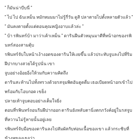
” ก็มันน่าบีบนี่ ”
” ไป ไป ฉันเหม็น หมักหมมมาไม่รู้กี่วัน ดูสิ ปลาตายไปตั้งหลายตัวแล้ว ”
” มันคงตายตั้งแต่ตอนคุณหญิงอาบแล้วล่ะ ”
” บ้า รพินทร์บ้า มาว่าเค้าเหม็น ” ดารินฝืนตัวหมุนมาตีที่หน้าอกของรพิ
นทร์สองสามตุ้บ
รพินทร์จับใบหน้าเง้างอดของดารินให้เงยขึ้น แล้วประทับจูบลงไปที่ริม
ฝีปากบางสวยได้รูปนั่น เขา
จูบอย่างอ้อยอิ่งให้วมกับความคิดถึง
ดารินสะท้านไปทั้งทรวงด้วยรสจุมพิตอันดูดดื่ม เธอเบียดหน้าอกเข้าไป
พร้อมกับโอบกอด เขย็ง
ปลายเท้าจูบตอบอย่างเต็มใจยิ่ง
ตอนที่รพินทร์ถอนริมฝีปากออก ดารินยังหลับตานิ่งตกภวังค์อยู่ในรสจูบ
ที่หวานไม่รู้หายนั้นอยู่เลย
รพินทร์จับมือของดารินลงไปสัมผัสกับท่อนเนื้อของเขา แล้วกระซิบที่
ข้างหูของเธอว่า