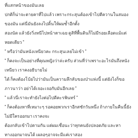
ที่แสกหน้าของมันเลย
ปกติก็น่าจะตายคาที่ไปแล้ว เพราะกระสุนต้องเข้าไปตีควานในสมอง
ของมัน แต่นี่มันยังลงไปดิ้นให้ผมซ้ำอีกตั้ง
สองนัด แล้วยังวิ่งหนีไปหน้าตาเฉย ดูสิที่พื้นดินก็ไม่มีรอยเลือดแม้แต่
หยดเดียว ”
” หรือว่ามันหนังเหนียวคะ กระสุนเลยไม่เข้า ”
” ก็คงจะเป็นอย่างที่คุณหญิงว่าล่ะครับ ส่วนที่ว่าเพราะอะไรมันถึงหนัง
เหนียว เราคงอธิบายไม่
ได้ ก็คงต้องโบ้ยไปว่ามันเป็นความลึกลับของป่าแห่งนี้ แต่ยังไงก็ขอ
ภาวนาว่า อย่าได้เจอะเจอกับมันอีกเลย ”
” แล้วนี่เราจะทำยังไงต่อไปดีคะรพินทร์ ”
” ก็คงต้องหาที่เหมาะๆ รอคอยพวกเราอีกสซักวันหนึ่ง ถ้าภายในคืนนี้ยัง
ไม่มีใครออกมา เราคงจะ
ต้องกลับเข้าไปตามกัน แต่ผมเชื่อนะว่าทุกคนยังปลอดภัย และหา
ทางออกมาจนได้ เผลอๆอาจจะมีแค่เราสอง