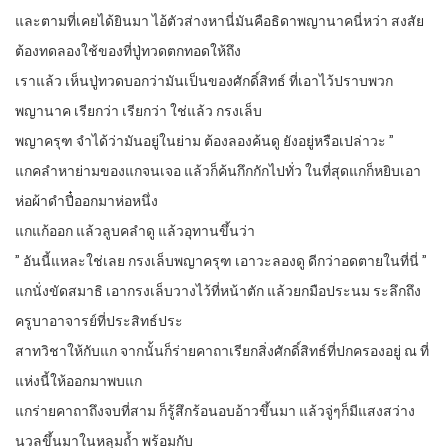
และตามที่เคยได้ยินมา ไอ้ตัวส่างหานี่มันคือธิดาพญานาคนี่หว่า สงสัย
ต้องทดลองใช้ของที่ปู่ทวดตกทอดให้ถึง
เราแล้ว เห็นปู่ทวดบอกว่ามันเป็นของศักดิ์สิทธ์ ที่เอาไว้ปราบพวก
พญานาค เรียกว่า เรียกว่า ใช่แล้ว กรงเล็บ
พญาครุฑ จำได้ว่ามันอยู่ในย่าม ต้องลองค้นดู ยังอยู่หรือเปล่าวะ ”
แกคลำหาย่ามของแกจนเจอ แล้วก็ค้นกึกกักไปทั่ว ในที่สุดแกก็หยิบเอา
ห่อผ้าดำปี๋ออกมาห่อหนึ่ง
แกแก้ออก แล้วลูบคลำดู แล้วอุทานขึ้นว่า
” อันนี้แหละใช่เลย กรงเล็บพญาครุฑ เอาวะลองดู ดีกว่าอดตายในที่นี่ ”
แกนั่งขัดสมาธิ เอากรงเล็บวางไว้ที่หน้าตัก แล้วยกมือประนม ระลึกถึง
ครูบาอาจารย์ที่ประสิทธ์ประ
สาทวิชาให้กับแก จากนั้นก็ร่ายคาถาเรียกสิ่งศักดิ์สิทธ์ที่ปกครองอยู่ ณ ที่
แห่งนี้ให้ออกมาพบแก
แกร่ายคาถาถึงจบที่สาม ก็รู้สึกร้อนอบอ้าวขึ้นมา แล้วจู่ๆก็มีแสงสว่าง
นวลขึ้นมาในหลุมถ้ำ พร้อมกับ