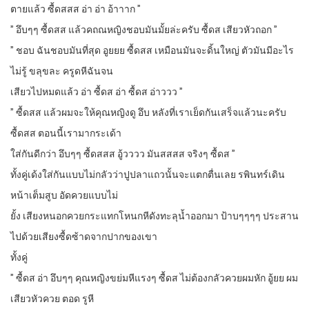
ตายแล้ว ซื้ดสสส อ่า อ่า อ้าาาก ”
” อึบๆๆ ซื้ดสส แล้วคถณหญิงชอบมันมั้ยล่ะครับ ซื้ดส เสียวหัวถอก ”
” ชอบ ฉันชอบมันที่สุด อูยยย ซื้ดสส เหมือนมันจะดิ้นใหญ่ ตัวมันมีอะไร
ไม่รู้ ขลุขละ ครูดหีฉันจน
เสียวไปหมดแล้ว อ่า ซื้ดส อ่า ซื้ดส อ่าววว ”
” ซื้ดสส แล้วผมจะให้คุณหญิงดู อึบ หลังที่เราเย็ดกันเสร็จแล้วนะครับ
ซื้ดสส ตอนนี้เรามากระเด้า
ใส่กันดีกว่า อึบๆๆ ซื้ดสสส อู้วววว มันสสสส จริงๆ ซื้ดส ”
ทั้งคู่เด้งใส่กันแบบไม่กลัวว่าปูปลาแถวนั้นจะแตกตื่นเลย รพินทร์เดิน
หน้าเต็มสูบ อัดควยแบบไม่
ยั้ง เสียงหนอกควยกระแทกโหนกหีดังทะลุน้ำออกมา ป้าบๆๆๆๆ ประสาน
ไปด้วยเสียงซื้ดซ้าดจากปากของเขา
ทั้งคู่
” ซื้ดส อ่า อึบๆๆ คุณหญิงขย่มหีแรงๆ ซื้ดส ไม่ต้องกลัวควยผมหัก อู้ยย ผม
เสียวหัวควย ตอด รูหี