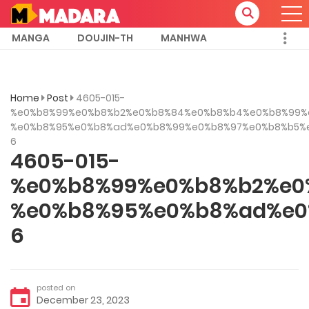
MANGA
DOUJIN-TH
MANHWA
Home
Post
4605-015-
%e0%b8%99%e0%b8%b2%e0%b8%84%e0%b8%b4%e0%b8%99%
%e0%b8%95%e0%b8%ad%e0%b8%99%e0%b8%97%e0%b8%b5%
6
4605-015-
%e0%b8%99%e0%b8%b2%e0
%e0%b8%95%e0%b8%ad%e0
6
posted on
December 23, 2023