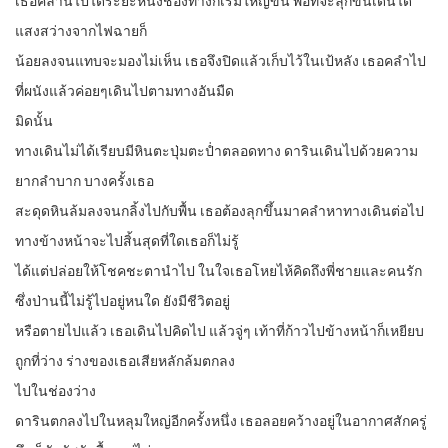
เธอคลานไปได้ระยะหนึ่งช่องทางก็เริ่มใหญ่ขึ้น พอที่จะลุกขึ้นเดินได้
แสงสว่างจากไฟฉายก็
น้อยลงจนแทบจะมองไม่เห็น เธอจึงปิดแล้วเก็บไว้ในเป้หลัง เธอคลำไป
ที่ผนังแล้วค่อยๆเดินไปตามทางอันมืด
มิดนั้น
ทางเดินไม่ได้เรียบมีหินตะปุ่มตะป่ำตลอดทาง ดารินเดินไปด้วยความ
ยากลำบาก บางครั้งเธอ
สะดุดหินล้มลงจนกลิ้งไปกับพื้น เธอต้องลุกขึ้นมาคลำหาทางเดินต่อไป
ทางข้างหน้าจะไปสิ้นสุดที่ใดเธอก็ไม่รู้
ได้แต่ปล่อยให้โชคชะตานำไป ในใจเธอโหยไห้คิดถึงพี่ชายและคนรัก
ซึ่งป่านนี้ไม่รู้ไปอยู่หนใด ยังมีชีวิตอยู่
หรือตายไปแล้ว เธอเดินไปคิดไป แล้วจู่ๆ เท้าที่ก้าวไปข้างหน้าก็เหยียบ
ถูกที่ว่าง ร่างของเธอเสียหลักล้มตกลง
ไปในช่องว่าง
ดารินตกลงไปในหลุมใหญ่อีกครั้งหนึ่ง เธอลอยคว้างอยู่ในอากาศสักครู่