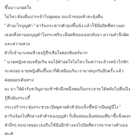
ขึ้นมา แกอดใจ
ไม่ไหว ต้องยื่นปากเข้าไปดูดดุน จนเจ้าของเต้าสะดุ้งตื่น
” ทำอะไรบุญคำ ” ดารินกระชากตัวลุกขึ้นนั่ง แล้วใช้มือปิดที่ทรวงอก
เธอถลึงตามองบุญคำไม่กระพริบ เมื่อสติของเธอกลับมา ความสำนึกผิด
และความหวง
ตัวก็เข้ามาแทนที เธอรู้สึกเสียใจต่อรพินทร์มาก
” นายหญิงสวยเหลือเกิน จนไอ้คำอดใจไม่ไหว ก็แค่ว่าจะล้างหน้าไก่ซัก
กะหน่อย นายหญิงตื่นขึ้นมาก็ดีเหมือนกัน เรามาสนุกกันอีกครั้ง แล้ว
ค่อยออกเดินทาง
มะ มา ให้ผัวรับขวัญยามเช้าซักฉึกหนึ่งพอเป็นกระสาย ได้หลับไปตื่นนึง
รู้สึกมันกระปรี้
กระเปร้ากระชุ่มกระชวย เมียดูควยผัวสิ มันแข็งชี้หน้าเมียอยู่นี่ไง ”
ดารินจ้องไปที่กลางลำตัวของบุญคำ ก็เห็นท่อนเอ็นท่อนมหึมาชี้แข็งผงก
หัวงึกๆ จนน่าสยอง เธอรีบใช้มืออีกข้างลงไปปิดที่หว่างขากลางตัวเธอ
ทันที