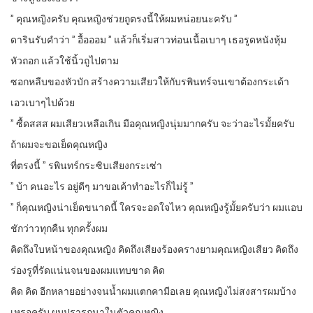
” คุณหญิงครับ คุณหญิงช่วยถูตรงนี้ให้ผมหน่อยนะครับ ”
ดารินรับคำว่า ” อื้อออม ” แล้วก็เริ่มสาวท่อนเนื้อเบาๆ เธอรูดหนังหุ้ม
หัวถอก แล้วใช้นิ้วถูไปตาม
ซอกหลืบของหัวบัก สร้างความเสียวให้กับรพินทร์จนเขาต้องกระเด้า
เอวเบาๆไปด้วย
” ซื้ดสสส ผมเสียวเหลือเกิน มือคุณหญิงนุ่มมากครับ จะว่าอะไรมั้ยครับ
ถ้าผมจะขอเย็ดคุณหญิง
ที่ตรงนี้ ” รพินทร์กระซิบเสียงกระเซ่า
” บ้า คนอะไร อยู่ดีๆ มาขอเค้าทำอะไรก็ไม่รู้ ”
” ก็คุณหญิงน่าเย็ดขนาดนี้ ใครจะอดใจไหว คุณหญิงรู้มั้ยครับว่า ผมแอบ
ชักว่าวทุกคืน ทุกครั้งผม
คิดถึงใบหน้าของคุณหญิง คิดถึงเสียงร้องครางยามคุณหญิงเสียว คิดถึง
ร่องรูที่รัดแน่นจนของผมแทบขาด คิด
คิด คิด อีกหลายอย่างจนน้ำผมแตกคามีอเลย คุณหญิงไม่สงสารผมบ้าง
เหรอครับ ผมปรารถนาในตัวคุณหญิง