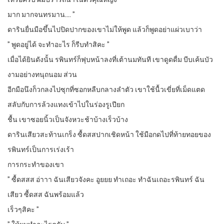
มาก มากจนทรมาน…. ”
ดารินยื่นมือขึ้นไปปิดปากของเขาไม่ให้พูด แล้วก็พูดอย่าแผ่วเบาว่า
” พูดอยู่ได้ จะทำอะไร ก็รีบทำสิคะ ”
เมื่อได้ยินดังนั้น รพินทร์ก็ฟุบหน้าลงที่เต้านมทันที เขาดูดดื่ม บีบเค้นบัว
งามอย่างทนุถนอม ส่วน
อีกมือนึงก็วกลงไปซุกที่ซอกหลืบกลางลำตัว เขาใช้นื้วเขี่ยที่เม็ดแตด
สลับกับการล้วงแทงเข้าไปในร่องรูเปียก
ชื้น เขาซอยนิ้วเป็นจังหวะช้าบ้างเร็วบ้าง
ดารินเสียวสะท้านเกร็ง ซื้ดสสปากเชิดหน้า ใช้มือกดไปที่ท้ายทอยของ
รพินทร์เป็นการเร่งเร้า
การกระทำของเขา
” ซื้ดสสส อ่าาา ฉันเสียวจังคะ อูยยย ทำเถอะ ทำฉันเถอะรพินทร์ ฉัน
เสียว ซื้ดสส ฉันพร้อมแล้ว
เร็วๆสิคะ ”