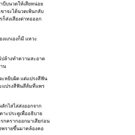
าบีบนวดให้เสียหน่อย
เขาจะได้นวดเฟ้นกลับ
รก็ส่งเสียงด่าทอออก
ย
ของแกเองก็มี แหวะ
เธอไปล้างทำความสะอาด
ปาน
าจะหยิบผิด แต่แปรงสีฟัน
ะแปรงสีฟันสีส้มที่แพร
ผลักไสไล่ส่งออกจาก
นเคาะประตูเพื่ออธิบาย
โครกครากออกมาเสียก่อน
สมิงพรายขึ้นมาคล้องคอ