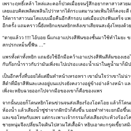
เพราะฤทธิ์เหล้า ไหล่และคอก็ปวดเมื่อยจนรู้สึกอยากหาสาวสวยม
เลยแอบคิดเพลิดเพลินไปว่าหากได้กระแตมานวดเฟ้นให้ก็คงจะดี 
ให้ดาราสาวนมโตแบบเมื่อคืนอีกสักรอบ แต่เมื่อแปรงฟันเสร็จ แพ
อีกครั้ง แถมคราวนี้ยังหยิกแขนหยิกหลังเขาเสียจนสะดุ้งโหยงด้ว
“ตายแล้วว !!!! ไอ้บอย นี่แกเอาแปรงสีฟันของชั้นมาใช้ทำไมยะ 
สกปรกเหม็นขี้ฟัน …”
แพรทั้งด่าทั้งหยิก แถมยังใช้อีกมือคว้าเอาแปรงสีฟันสีส้มของ
กับก๊อกน้ำราวกับว่ามันเพิ่งจะไปเปรอะเลอะน้ำเน่าในคูน้ำมาก็มิ
เป็นอีกครั้งที่บอยได้แต่ยืนทำหน้าเหรอหรา เขามั่นใจว่าเขาไม่น่
สีดำที่มียาสีฟันละเลงอยู่บนแปรงยังคงวางอยู่ข้างอ่างล้างหน้า แล
เพิ่งจะหยิบฉวยออกไปจากมือของเขาก็คือของแพร
จากนั้นบอยก็โดนหยิกโดนข่วนจนส่งเสียงร้องโอดโอย แล้วก็โดน
ห้องน้ำ แล้วเสียงน้ำซู่ซ่าจากฝักบัวก็ดังขึ้น บอยทำท่าจะยกมือขึ้
และขอโทษกับแพร แต่กระเพาะเจ้ากรรมก็ส่งเสียงประท้วงร้อง
ชายหนุ่มจึงเปลี่ยนใจเดินไปสวมใส่เสื้อผ้า หยิบเอาตะกรุดเขี้ยว