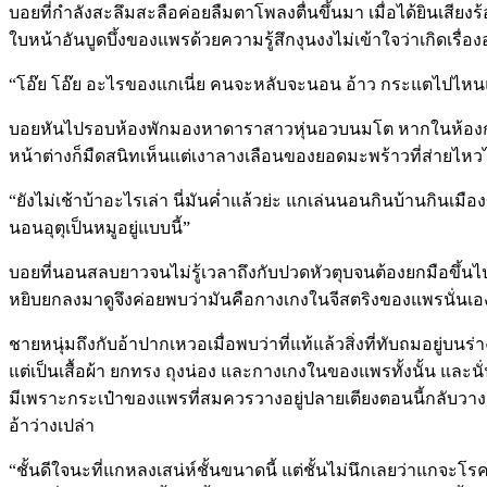
บอยที่กำลังสะลึมสะลือค่อยลืมตาโพลงตื่นขึ้นมา เมื่อได้ยินเสียง
ใบหน้าอันบูดบึ้งของแพรด้วยความรู้สึกงุนงงไม่เข้าใจว่าเกิดเรื่อง
“โอ๊ย โอ๊ย อะไรของแกเนี่ย คนจะหลับจะนอน อ้าว กระแตไปไหนแล้วล
บอยหันไปรอบห้องพักมองหาดาราสาวหุ่นอวบนมโต หากในห้องกลับไ
หน้าต่างก็มืดสนิทเห็นแต่เงาลางเลือนของยอดมะพร้าวที่ส่ายไห
“ยังไม่เช้าบ้าอะไรเล่า นี่มันค่ำแล้วย่ะ แกเล่นนอนกินบ้านกินเม
นอนอุตุเป็นหมูอยู่แบบนี้”
บอยที่นอนสลบยาวจนไม่รู้เวลาถึงกับปวดหัวตุบจนต้องยกมือขึ้นไปเกา
หยิบยกลงมาดูจึงค่อยพบว่ามันคือกางเกงในจีสตริงของแพรนั่นเอ
ชายหนุ่มถึงกับอ้าปากเหวอเมื่อพบว่าที่แท้แล้วสิ่งที่ทับถมอยู่บน
แต่เป็นเสื้อผ้า ยกทรง ถุงน่อง และกางเกงในของแพรทั้งนั้น และนั่น
มีเพราะกระเป๋าของแพรที่สมควรวางอยู่ปลายเตียงตอนนี้กลับวางอ
อ้าว่างเปล่า
“ชั้นดีใจนะที่แกหลงเสน่ห์ชั้นขนาดนี้ แต่ชั้นไม่นึกเลยว่าแกจะโรคจ