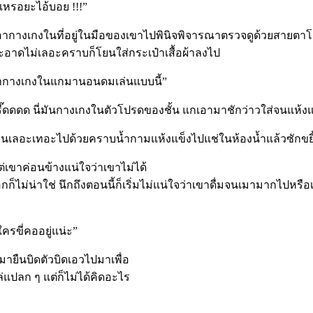
กเหรอยะไอ้บอย !!!”
างเกงในที่อยู่ในมือของเขาไปพินิจพิจารณาตรวจดูด้วยสายตาโกรธขึ้
อาดไม่เลอะคราบก็โยนใส่กระเป๋าเสื้อผ้าลงไป
ไปเอากางเกงในแกมานอนดมเล่นแบบนี้”
๊ดดดด นี่มันกางเกงในตัวโปรดของชั้น แกเอามาชักว่าวใส่จนแห้งแข็งแ
บย่นเลอะเทอะไปด้วยคราบน้ำกามแห้งแข็งไปแช่ในห้องน้ำแล้วซักขยี้
ต่เขาค่อนข้างแน่ใจว่าเขาไม่ได้
ไม่น่าใช่ นึกถึงตอนนี้ก็เริ่มไม่แน่ใจว่าเขาดื่มจนเมามากไปหรือ
ครขี่คออยู่แน่ะ”
นมายืนบิดตัวบิดเอวไปมาเพื่อ
ล่แปลก ๆ แต่ก็ไม่ได้คิดอะไร