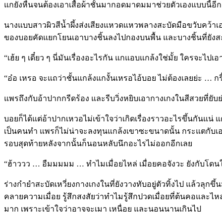
แกยังหื่นจนต้องเอาเสื้อผ้าชั้นมากอดมาดมมาช่วยตัวเองแบบนี้อี
นางแบบสาวผิวสีน้ำผึ้งส่งเสียงแหวดแหวพลางสะบัดมือขวับคว้าเอาก
ของบอยคัดแยกโยนเอาบางชิ้นลงไปกองบนพื้น และบางชิ้นที่ยังสะ
“เฮ้ย ๆ เดี๋ยว ๆ นี่มันเรื่องอะไรกัน แกแอบแกล้งใช่มั้ย ใครจะ
“อ๋อ เหรอ จะแถว่าชั้นแกล้งแกงั้นเหรอไอ้บอย ไม่ต้องเลยย่ะ … กรี
แพรถึงกับอ้าปากกรีดร้อง และรีบวิ่งหยิบเอากางเกงในสีสวยที่ยั
บอยก็ได้แต่อ้าปากเหวอไม่เข้าใจว่าเกิดเรื่องราวอะไรขึ้นกันแน่ แ
เป็นคนทำ แพรก็ไม่น่าจะลงทุนแกล้งเขาซะขนาดนั้น กระแตกับเอกก็
รอบสุดท้ายหลังจากนั้นก็นอนหลับนึกอะไรไม่ออกอีกเลย
“ฮ้าววว … อืมมมมม … ทำไมเมื่อยไหล่ เมื่อยคอจังวะ ยังกับโดนใ
ร่างกำยำสะบัดเหวี่ยงกางเกงในที่ยังวางทับอยู่ตัวทิ้งไป แล้วลุกขึ้
คลายความเมื่อย รู้สึกสงสัยว่าทำไมรู้สึกปวดเมื่อยที่ต้นคอและไห
มาก เพราะเข้าใจว่าอาจจะเมา เหนื่อย และนอนนานเกินไป