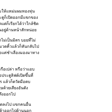
ิ้มให้แหม่มผมทองหุ่น
ตูก็เปิดออกมีแขกของ
่ก็เรียกได้ว่าใกล้ชิด
อยู่ด้านหน้าสักหน่อย
ม่เป็นมิตร บอยที่ไม่
ขมวดคิ้วแล้วก็หันกลับไป
ี้เธอแค่ชำเลืองมองมาทาง
รือเปล่า หรือว่าแอบ
ะตูลิฟต์เปิดขึ้นที่
ร แล้วก็ตวัดมือตบ
ษด้วยเสียงอันดัง
งตึงออกไป
รผิดลงไป แขกคนอื่น
ม่กล้าออกไปด้านนอก