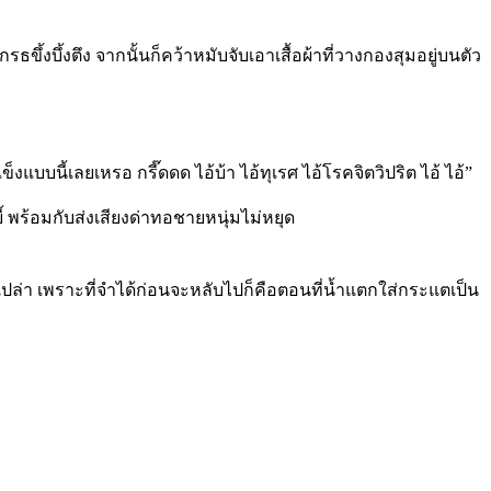
งบึ้งตึง จากนั้นก็คว้าหมับจับเอาเสื้อผ้าที่วางกองสุมอยู่บนตัว
บบนี้เลยเหรอ กรี๊ดดด ไอ้บ้า ไอ้ทุเรศ ไอ้โรคจิตวิปริต ไอ้ ไอ้”
 พร้อมกับส่งเสียงด่าทอชายหนุ่มไม่หยุด
เปล่า เพราะที่จำได้ก่อนจะหลับไปก็คือตอนที่น้ำแตกใส่กระแตเป็น