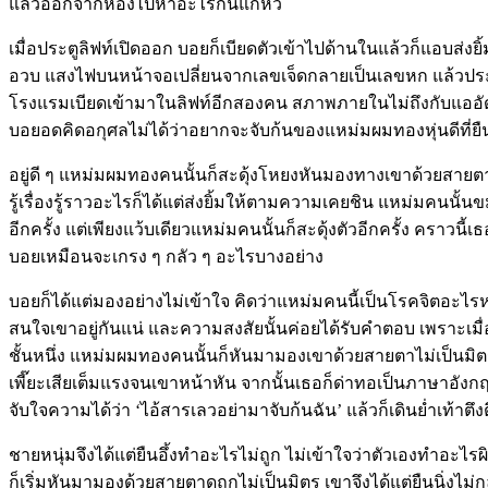
แล้วออกจากห้องไปหาอะไรกินแก้หิว
เมื่อประตูลิฟท์เปิดออก บอยก็เบียดตัวเข้าไปด้านในแล้วก็แอบส่งย
อวบ แสงไฟบนหน้าจอเปลี่ยนจากเลขเจ็ดกลายเป็นเลขหก แล้วประ
โรงแรมเบียดเข้ามาในลิฟท์อีกสองคน สภาพภายในไม่ถึงกับแออัดแต
บอยอดคิดอกุศลไม่ได้ว่าอยากจะจับก้นของแหม่มผมทองหุ่นดีที่ยืน
อยู่ดี ๆ แหม่มผมทองคนนั้นก็สะดุ้งโหยงหันมองทางเขาด้วยสายตาไ
รู้เรื่องรู้ราวอะไรก็ได้แต่ส่งยิ้มให้ตามความเคยชิน แหม่มคนนั้น
อีกครั้ง แต่เพียงแว้บเดียวแหม่มคนนั้นก็สะดุ้งตัวอีกครั้ง คราวน
บอยเหมือนจะเกรง ๆ กลัว ๆ อะไรบางอย่าง
บอยก็ได้แต่มองอย่างไม่เข้าใจ คิดว่าแหม่มคนนี้เป็นโรคจิตอะไรห
สนใจเขาอยู่กันแน่ และความสงสัยนั้นค่อยได้รับคำตอบ เพราะเมื่อปร
ชั้นหนึ่ง แหม่มผมทองคนนั้นก็หันมามองเขาด้วยสายตาไม่เป็นมิต
เพี๊ยะเสียเต็มแรงจนเขาหน้าหัน จากนั้นเธอก็ด่าทอเป็นภาษาอังกฤ
จับใจความได้ว่า ‘ไอ้สารเลวอย่ามาจับก้นฉัน’ แล้วก็เดินย่ำเท้าตึ
ชายหนุ่มจึงได้แต่ยืนอึ้งทำอะไรไม่ถูก ไม่เข้าใจว่าตัวเองทำอะไ
ก็เริ่มหันมามองด้วยสายตาดูถูกไม่เป็นมิตร เขาจึงได้แต่ยืนนิ่งไ