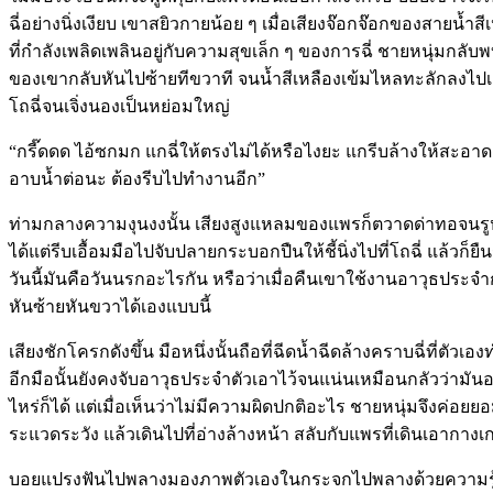
ฉี่อย่างนิ่งเงียบ เขาสยิวกายน้อย ๆ เมื่อเสียงจ๊อกจ๊อกของสายน้ำส
ที่กำลังเพลิดเพลินอยู่กับความสุขเล็ก ๆ ของการฉี่ ชายหนุ่มกลั
ของเขากลับหันไปซ้ายทีขวาที จนน้ำสีเหลืองเข้มไหลทะลักลงไป
โถฉี่จนเจิ่งนองเป็นหย่อมใหญ่
“กรี๊ดดด ไอ้ซกมก แกฉี่ให้ตรงไม่ได้หรือไงยะ แกรีบล้างให้สะอาดเล
อาบน้ำต่อนะ ต้องรีบไปทำงานอีก”
ท่ามกลางความงุนงงนั้น เสียงสูงแหลมของแพรก็ตวาดด่าทอจนรูหูส
ได้แต่รีบเอื้อมมือไปจับปลายกระบอกปืนให้ชี้นิ่งไปที่โถฉี่ แล้วก็ยื
วันนี้มันคือวันนรกอะไรกัน หรือว่าเมื่อคืนเขาใช้งานอาวุธประ
หันซ้ายหันขวาได้เองแบบนี้
เสียงชักโครกดังขึ้น มือหนึ่งนั้นถือที่ฉีดน้ำฉีดล้างคราบฉี่ที่ตัว
อีกมือนั้นยังคงจับอาวุธประจำตัวเอาไว้จนแน่นเหมือนกลัวว่ามันอ
ไหร่ก็ได้ แต่เมื่อเห็นว่าไม่มีความผิดปกติอะไร ชายหนุ่มจึงค่อ
ระแวดระวัง แล้วเดินไปที่อ่างล้างหน้า สลับกับแพรที่เดินเอาก
บอยแปรงฟันไปพลางมองภาพตัวเองในกระจกไปพลางด้วยความรู้สึ