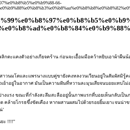
97%e0%b8%b5%e0%b9%88-66-
e0%b9%88%e0%b8%b3%e0%b8%aa%e0%b8%b8%e0%b8%82%e0
8%99%e0%b8%97%e0%b8%b5%e0%b9%8
%e0%b8%ad%e0%b8%84%e0%b9%88%
ตะแคงตัวอย่างเกียจคร้าน ก่อนจะเอื้อมมือคว้าหยิบเอาผ้าผืนน้อยท
ราสาวนมโตและแพรนางแบบคู่ขายังคงหลงวนเวียนอยู่ในสัมผัสมิรู้ค
วเย้าอยู่ในอากาศ มันเป็นความฝันที่หวานละมุนเสียจนบอยแทบไม่อ
ย่างแรง ขณะที่กำลังสะลึมสะลืออยู่นั้นภาพแรกที่บอยเห็นกลับเป็
 คล้ายโกรธขึ้งขัดเคือง หากผสานผสมไปด้วยรอยยิ้มเยาะจนน่าขนล
่’
ยะ !!!!”