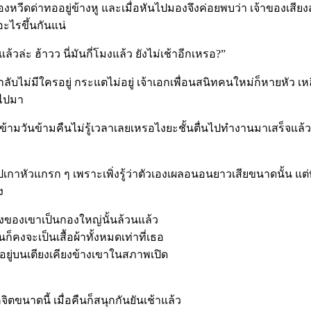
ร้องหวีดด่าทออยู่ข้างหู และเมื่อหันไปมองจึงค่อยพบว่า เจ้าของเส
อะไรขึ้นกันแน่
่ะ ฮ้าวว นี่มันกี่โมงแล้ว ยังไม่เช้าอีกเหรอ?”
ม่มีใครอยู่ กระแตไม่อยู่ เจ้าเอกเพื่อนสนิทคนใหม่ก็หายหัว 
วไปมา
ืองข้ามวันข้ามคืนไม่รู้เวลาเลยเหรอไงยะชั้นตื่นไปทำงานมาเสร็จแล
หัวแกรก ๆ เพราะเพิ่งรู้ว่าตัวเองเผลอนอนยาวเสียขนาดนั้น แต่ที่สัม
ง
ร่างของเขาเป็นกองใหญ่นั้นล้วนแล้ว
ก็คงจะเป็นเสื้อผ้าทั้งหมดเท่าที่เธอ
ยู่บนเตียงเคียงข้างเขาในสภาพเปิด
ิตขนาดนี้ เมื่อคืนก็สนุกกันยันเช้าแล้ว