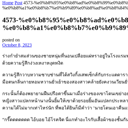
Home
Post
4573-%e0%b8%95%e0%b8%ad%e0%b8%99%e0%b8%
%e0%b8%a1%e0%b8%b7%e0%b9%89%e0%b8%ad%e0%b8%84%
4573-%e0%b8%95%e0%b8%ad%e0%b
%e0%b8%a1%e0%b8%b7%e0%b9%89
posted on
October 8, 2023
ร่างกำยำสมส่วนของชายหนุ่มที่นอนเปลือยแผ่หราอยู่ในโรงแรมพลิก
ด้วยความรู้สึกง่วงเหงาหงุดหงิด
ความรู้สึกวาบหวามซาบซ่านที่ได้สวิงกิ้งเสพเซ็กส์กับกระแตดา
มือตนกลิ่นกายหอมหวานยั่วเย้าของสองสาวคล้ายยังคงวนเวียนยั่
กระนั้นก็ต้องพยายามฝืนปรือตาขึ้นมาเมื่อร่างของเขาโดนเขย่าอ
หญิงสาวแปลกหน้านางนั้นยิ้มให้เขาด้วยรอยยิ้มอันแปลกประหลาด
ความได้ไม่มากเท่าไหร่นัก ที่พอได้ยินก็มีคำว่า ‘นายโดนเอาคืนแน
“กรี๊ดดดดดดด ไอ้บอย ไอ้โรคจิต นี่แกทำอะไรกับเสื้อผ้าของชั้นกัน