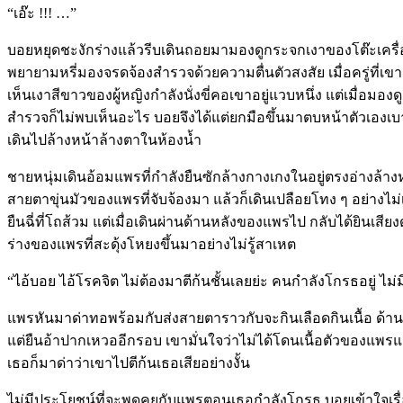
“เอ๊ะ !!! …”
บอยหยุดชะงักร่างแล้วรีบเดินถอยมามองดูกระจกเงาของโต๊ะเครื
พยายามหรี่มองจรดจ้องสำรวจด้วยความตื่นตัวสงสัย เมื่อครู่ที่เ
เห็นเงาสีขาวของผู้หญิงกำลังนั่งขี่คอเขาอยู่แวบหนึ่ง แต่เมื่อมอง
สำรวจก็ไม่พบเห็นอะไร บอยจึงได้แต่ยกมือขึ้นมาตบหน้าตัวเองเบา ๆ
เดินไปล้างหน้าล้างตาในห้องน้ำ
ชายหนุ่มเดินอ้อมแพรที่กำลังยืนซักล้างกางเกงในอยู่ตรงอ่างล้างห
สายตาขุ่นมัวของแพรที่จับจ้องมา แล้วก็เดินเปลือยโทง ๆ อย่าง
ยืนฉี่ที่โถส้วม แต่เมื่อเดินผ่านด้านหลังของแพรไป กลับได้ยินเสียง
ร่างของแพรที่สะดุ้งโหยงขึ้นมาอย่างไม่รู้สาเหต
“ไอ้บอย ไอ้โรคจิต ไม่ต้องมาตีก้นชั้นเลยย่ะ คนกำลังโกรธอยู่ ไม่
แพรหันมาด่าทอพร้อมกับส่งสายตาราวกับจะกินเลือดกินเนื้อ ด้านบอย
แต่ยืนอ้าปากเหวออีกรอบ เขามั่นใจว่าไม่ได้โดนเนื้อตัวของแพรแม
เธอก็มาด่าว่าเขาไปตีก้นเธอเสียอย่างงั้น
ไม่มีประโยชน์ที่จะพูดคุยกับแพรตอนเธอกำลังโกรธ บอยเข้าใจเรื่อง