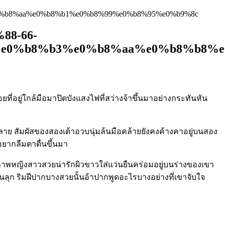
%b8%aa%e0%b8%b1%e0%b8%99%e0%b8%95%e0%b9%8c
8-66-
e0%b8%b3%e0%b8%aa%e0%b8%b8%e
ี่อยู่ใกล้มือมาปิดบังแสงไฟที่สว่างจ้าขึ้นมาอย่างกระทันหัน
ลาย สัมผัสของสองเต้าอวบนุ่มล้นมือคล้ายยังคงค้างคาอยู่บนสอง
ยากลืมตาตื่นขึ้นมา
นภาพหญิงสาวสวยน่ารักผิวขาวใส่แว่นยืนคร่อมอยู่บนร่างของเขา
ุก ริมฝีปากบางสวยนั้นอ้าปากพูดอะไรบางอย่างที่เขาจับใจ