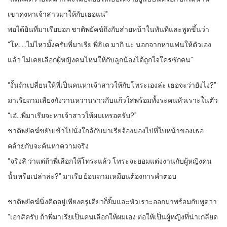
เขาคงหาเจ้าสาวมาให้กับเธอแน่”
พอได้ยินที่มาเรียบอก ชาติพยัคฆ์ถึงกับส่ายหน้าในทันทีและพูดขึ้นว่า
“โห…..ไม่ไหวมั๊งครับพี่มาเรีย พี่ฮิเด มากิ นะ นอกจากหาแฟนให้ตัวเอง
แล้ว ไม่เคยเลือกผู้หญิงคนไหนให้กับลูกน้องได้ถูกใจใครซักคน”
“งั้นถ้าเปลี่ยนให้พี่เป็นคนหาเจ้าสาวให้กับโทระเองล่ะ เธอจะว่ายังไง?”
มาเรียถามเสียงกังวานหวานราวกับแก้วใสพร้อมทั้งระคนหัวเราะในตัว
“เอ๋…พี่มาเรียจะหาเจ้าสาวให้ผมเหรอครับ?”
ชาติพยัคฆ์ขยับเข้าไปนั่งใกล้กับมาเรียจ้องมองไปที่ใบหน้าของเธอ
คล้ายกับจะค้นหาความจริง
“จริงสิ ว่าแต่ถ้าพี่เลือกให้โทระแล้ว โทระจะยอมแต่งงานกับผู้หญิงคน
นั้นหรือเปล่าล่ะ?” มาเรีย ย้อนถามเหมือนต้องการคำตอบ
ชาติพยัคฆ์นิ่งคิดอยู่เพียงครู่เดียวก็ยิ้มและหัวเราะออกมาพร้อมกับพูดว่า
“เอาสิครับ ถ้าพี่มาเรียเป็นคนเลือกให้ผมเอง ต่อให้เป็นผู้หญิงที่น่าเกลียด