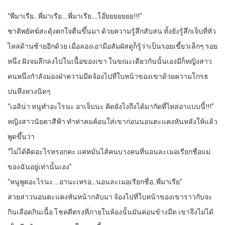
“พี่มาเรีย…พี่มาเรีย….พี่มาเรีย….โอ๊ยยยยยยย!!!”
ชาติพยัคฆ์สะดุ้งตกใจตื่นขึ้นมา ด้วยความรู้สึกสับสน ทั้งยังรู้สึกเจ็บที่หัว
ไหล่ด้านซ้ายอีกด้วย เมื่อลองเอามือสัมผัสดูก็รู้ว่าเป็นรอยเขี้ยวเล็กๆ รอย
หนึ่ง ฝังจมลึกลงไปในเนื้อของเขา ในขณะเดียวกันนั้นเองมีก็หญิงสาว
คนหนึ่งกำลังมองฝ่าความมืดจ้องไปที่ใบหน้าของเขาด้วยความโกรธ
ปนหึงหวงนิดๆ
“เอลิน่า หนูทำอะไรนะ อาเจ็บนะ คิดยังไงถึงได้มากัดที่ไหล่อาแบบนี้!!!”
หญิงสาวนัยตาสีฟ้า ทำท่าคมค้อนใส่เขาก่อนนอนตะแคงหันหลังให้แล้ว
พูดขึ้นว่า
“ไม่ได้คิดอะไรหรอกคะ แค่หมั่นไส้คนบางคนที่นอนละเมอเรียกชื่อแม่
ของฉันอยู่เท่านั้นเอง”
“หนูพูดอะไรนะ …อานะเหรอ…นอนละเมอเรียกชื่อ..พี่มาเรีย”
สวยสาวนอนตะแคงหันหน้ากลับมา จ้องไปที่ใบหน้าของเขาราวกับจะ
กินเลือดกินเนื้อ โชคดีตรงที่ภายในห้องนั้นมันค่อนข้างมืด เขาจึงไม่ได้