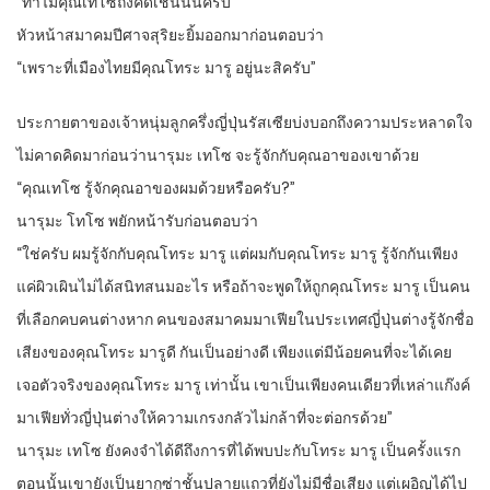
“ทำไมคุณเทโซถึงคิดเช่นนั้นครับ”
หัวหน้าสมาคมปีศาจสุริยะยิ้มออกมาก่อนตอบว่า
“เพราะที่เมืองไทยมีคุณโทระ มารู อยู่นะสิครับ”
ประกายตาของเจ้าหนุ่มลูกครึ่งญี่ปุ่นรัสเซียบ่งบอกถึงความประหลาดใจ
ไม่คาดคิดมาก่อนว่านารุมะ เทโซ จะรู้จักกับคุณอาของเขาด้วย
“คุณเทโซ รู้จักคุณอาของผมด้วยหรือครับ?”
นารุมะ โทโซ พยักหน้ารับก่อนตอบว่า
“ใช่ครับ ผมรู้จักกับคุณโทระ มารู แต่ผมกับคุณโทระ มารู รู้จักกันเพียง
แค่ผิวเผินไม่ได้สนิทสนมอะไร หรือถ้าจะพูดให้ถูกคุณโทระ มารู เป็นคน
ที่เลือกคบคนต่างหาก คนของสมาคมมาเฟียในประเทศญี่ปุ่นต่างรู้จักชื่อ
เสียงของคุณโทระ มารูดี กันเป็นอย่างดี เพียงแต่มีน้อยคนที่จะได้เคย
เจอตัวจริงของคุณโทระ มารู เท่านั้น เขาเป็นเพียงคนเดียวที่เหล่าแก๊งค์
มาเฟียทั่วญี่ปุ่นต่างให้ความเกรงกลัวไม่กล้าที่จะต่อกรด้วย”
นารุมะ เทโซ ยังคงจำได้ดีถึงการที่ได้พบปะกับโทระ มารู เป็นครั้งแรก
ตอนนั้นเขายังเป็นยากูซ่าชั้นปลายแถวที่ยังไม่มีชื่อเสียง แต่เผอิญได้ไป