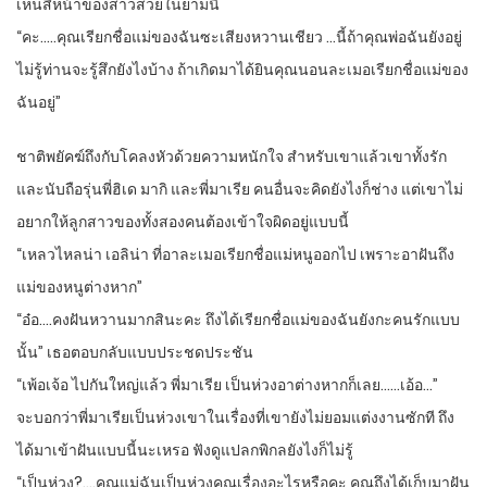
เห็นสีหน้าของสาวสวยในยามนี้
“คะ…..คุณเรียกชื่อแม่ของฉันซะเสียงหวานเชียว …นี้ถ้าคุณพ่อฉันยังอยู่
ไม่รู้ท่านจะรู้สึกยังไงบ้าง ถ้าเกิดมาได้ยินคุณนอนละเมอเรียกชื่อแม่ของ
ฉันอยู่”
ชาติพยัคฆ์ถึงกับโคลงหัวด้วยความหนักใจ สำหรับเขาแล้วเขาทั้งรัก
และนับถือรุ่นพี่ฮิเด มากิ และพี่มาเรีย คนอื่นจะคิดยังไงก็ช่าง แต่เขาไม่
อยากให้ลูกสาวของทั้งสองคนต้องเข้าใจผิดอยู่แบบนี้
“เหลวไหลน่า เอลิน่า ที่อาละเมอเรียกชื่อแม่หนูออกไป เพราะอาฝันถึง
แม่ของหนูต่างหาก”
“อ๋อ….คงฝันหวานมากสินะคะ ถึงได้เรียกชื่อแม่ของฉันยังกะคนรักแบบ
นั้น” เธอตอบกลับแบบประชดประชัน
“เพ้อเจ้อ ไปกันใหญ่แล้ว พี่มาเรีย เป็นห่วงอาต่างหากก็เลย……เอ้อ…”
จะบอกว่าพี่มาเรียเป็นห่วงเขาในเรื่องที่เขายังไม่ยอมแต่งงานซักที ถึง
ได้มาเข้าฝันแบบนี้นะเหรอ ฟังดูแปลกพิกลยังไงก็ไม่รู้
“เป็นห่วง?….คุณแม่ฉันเป็นห่วงคุณเรื่องอะไรหรือคะ คุณถึงได้เก็บมาฝัน