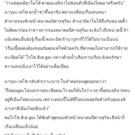
“ว่าแต่คุณมิยาโมโต้ พาคุณเอลิน่าไปซ่อนตัวที่เมืองไทยมาหรือครับ”
นารุมะ เทโซ ยกน้ำชาขึ้นมาจิบ พลางเปลี่ยนเรื่องสนทนา
คำถามของหัวหน้าสมาคมปิศาจสุริยะ ทำเอามิยาโมโต้ถึงกับขมวดคิ้ว
ไม่คิดมาก่อนว่าข่าวสารของสมาคมปีศาจสุริยะจะฉับไวถึงขนาดนี้ ถ้า
แม้แต่คนอื่นยังรู้เรื่องนี้ คงจะปิดเจ้านารูทากิไว้ได้ไม่นานเป็นแน่
“เรื่องนี้ผมคงต้องขออภัยคุณเทโซด้วยครับ ที่พวกผมไม่สามารถให้ราย
ละเอียดได้” โกโซ ฮิเด ยูยะ กล่าวด้วยน้ำเสียงราบเรียบ ยังคงรักษา
ความสงบนิ่งเอาไว้ได้อย่างเต็มเปี่ยม
นารุมะ เทโซ กลับหัวเราะเบาๆ ในลำคอก่อนพูดออกมาว่า
“ถึงคุณยูยะไม่บอกรายละเอียดอะไร ผมก็มั่นใจว่าเวลานี้คุณเอลิน่าหลบ
อยู่ที่เมืองไทยแน่นอน เพราะตอนนี้ไม่มีที่ไหนปลอดภัยสำหรับคุณเอลิ
น่าเท่าที่เมืองไทยอีกแล้ว”
พอโกโซ ฮิเด ยูยะ ได้ฟังคำพูดของหัวหน้าสมาคมปีศาจสุริยะสีหน้าก็
เริ่มเปลี่ยนเล็กน้อย