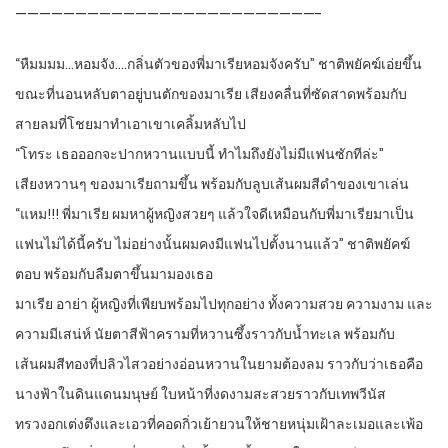
—————————————————————————-
“หืมมมม…หอมจัง….กลิ่นตัวของพี่มาเรียหอมจังครับ” ชาติพยัคฆ์เอ่ยขึ้น
ขณะที่นอนหลับตาอยู่บนตักของมาเรีย เสียงคลื่นที่ซัดสาดพร้อมกับ
สายลมที่โชยมาทำเอาเขาเคลิ้มหลับไป
“โทระ เธอออกจะปากหวานแบบนี้ ทำไมถึงยังไม่มีแฟนซักทีล่ะ”
เสียงหวานๆ ของมาเรียถามขึ้น พร้อมกับลูบเส้นผมสีดำของเขาเล่น
“แหม!!! พี่มาเรีย ผมหาผู้หญิงสวยๆ แล้วใจดีเหมือนกับพี่มาเรียมาเป็น
แฟนไม่ได้นี้ครับ ไม่อย่างนั้นผมคงมีแฟนไปตั้งนานแล้ว” ชาติพยัคฆ์
ตอบ พร้อมกับลืมตาขึ้นมามองเธอ
มาเรีย อาย่า ผู้หญิงที่เพียบพร้อมไปทุกอย่าง ทั้งความสวย ความงาม และ
ความมีเสน่ห์ นัยตาสีฟ้าครามที่หวานซึ้งราวกับน้ำทะเล พร้อมกับ
เส้นผมสีทองที่ปลิวไสวอย่างอ่อนหวานในยามต้องลม ราวกับว่าเธอคือ
นางฟ้าในดินแดนมนุษย์ ใบหน้าที่งดงามสะสวยราวกับเทพวีนัส
ทรวงอกเต่งตึงและเอวที่คอดกิ่วเย้ายวนให้ชายหนุ่มเฝ้าละเมอและเพ้อ