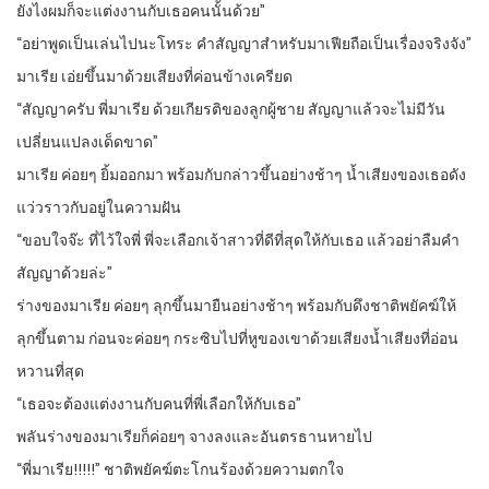
ยังไงผมก็จะแต่งงานกับเธอคนนั้นด้วย”
“อย่าพูดเป็นเล่นไปนะโทระ คำสัญญาสำหรับมาเฟียถือเป็นเรื่องจริงจัง”
มาเรีย เอ่ยขึ้นมาด้วยเสียงที่ค่อนข้างเครียด
“สัญญาครับ พี่มาเรีย ด้วยเกียรติของลูกผู้ชาย สัญญาแล้วจะไม่มีวัน
เปลี่ยนแปลงเด็ดขาด”
มาเรีย ค่อยๆ ยิ้มออกมา พร้อมกับกล่าวขึ้นอย่างช้าๆ น้ำเสียงของเธอดัง
แว่วราวกับอยู่ในความฝัน
“ขอบใจจ๊ะ ที่ไว้ใจพี่ พี่จะเลือกเจ้าสาวที่ดีที่สุดให้กับเธอ แล้วอย่าลืมคำ
สัญญาด้วยล่ะ”
ร่างของมาเรีย ค่อยๆ ลุกขึ้นมายืนอย่างช้าๆ พร้อมกับดึงชาติพยัคฆ์ให้
ลุกขึ้นตาม ก่อนจะค่อยๆ กระซิบไปที่หูของเขาด้วยเสียงน้ำเสียงที่อ่อน
หวานที่สุด
“เธอจะต้องแต่งงานกับคนที่พี่เลือกให้กับเธอ”
พลันร่างของมาเรียก็ค่อยๆ จางลงและอันตรธานหายไป
“พี่มาเรีย!!!!!” ชาติพยัคฆ์ตะโกนร้องด้วยความตกใจ