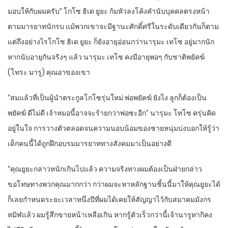
มอบให้กับผมครับ” โกโซ ฮิเด ยูยะ ก้มหัวลงโค้งคำนับบุคคลตรงหน้า
ตามมารยาทนักรบ แม้พวกเขาจะมีฐานะศักดิ์ศรีในระดับเดียวกันก็ตาม
แต่ถึงอย่างไรโกโซ ฮิเด ยูยะ ก็ยังอายุอ่อนกว่านารุมะ เทโซ อยู่มากนัก
หากนับอายุกันจริงๆ แล้ว นารุมะ เทโซ คงมีอายุพอๆ กับชาติพยัคฆ์
(โทระ มารู) คุณอาของเขา
“สมแล้วที่เป็นผู้นำตระกูลโกโซรุ่นใหม่ พ่อพยัคฆ์ ยังไง ลูกก็ต้องเป็น
พยัคฆ์ ดีไม่ดี เจ้าหมอนี้อาจจะร้ายกว่าพ่อซะอีก” นารุมะ โทโซ ครุ่นคิด
อยู่ในใจ การวางตัวตลอดจนความนอบน้อมของชายหนุ่มบ่งบอกให้รู้ว่า
เด็กคนนี้ได้ถูกฝึกอบรมมารยาททางสังคมมาเป็นอย่างดี
“คุณยูยะกล่าวหนักเกินไปแล้ว ความจริงทางผมต้องเป็นฝ่ายกล่าว
ขอโทษทางพวกคุณมากกว่า กว่าผมจะหาหลักฐานชิ้นนี้มาให้คุณยูยะได้
ก็เลยกำหนดระยะเวลาหนึ่งปีที่ผมได้เคยให้สัญญาไว้กับสมาคมมังกร
ทมิฬแล้ว ผมรู้สึกขายหน้าเหลือเกิน หากรู้ตัวเร็วกว่านี้เจ้านารูทากิคง