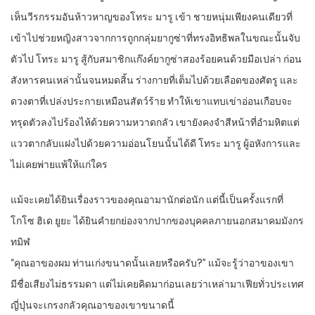
เห็นวีรกรรมอันห้าวหาญของโทระ มารู เข้า ชายหนุ่มเพียงคนเดียวที่
เข้าไปช่วยหญิงสาวจากการถูกกลุ่มยากูซ่าที่ทรงอิทธิพลในขณะนั้นจับ
ตัวไป โทระ มารู สู้กับสมาชิกแก๊งค์ยากูซ่าสองร้อยคนด้วยมือเปล่า ก่อน
สังหารคนเหล่านั้นจนหมดสิ้น ร่างกายที่เต็มไปด้วยเลือดของศัตรู และ
ดวงตาที่เปล่งประกายเหมือนสัตว์ร้าย ทำให้เขาแทบเข่าอ่อนเกือบจะ
ทรุดตัวลงไปร้องไห้ด้วยความหวาดกลัว เขายังคงจำสีหน้าที่อำมหิตแต่
แววตากลับแฝงไปด้วยความอ่อนโยนนั้นได้ดี โทระ มารู ผู้อหังการและ
ไม่เคยพ่ายแพ้ให้แก่ใคร
แม้จะเคยได้ยินเรื่องราวของคุณอามานักต่อนัก แต่นี้เป็นครั้งแรกที่
โกโซ ฮิเด ยูยะ ได้ยินคำยกย่องจากปากของบุคคลภายนอกสมาคมมังกร
ทมิฬ
“คุณอาของผม ท่านเก่งขนาดนั้นเลยหรือครับ?” แม้จะรู้ว่าอาของเขา
มีชื่อเสียงไม่ธรรมดา แต่ไม่เคยคิดมาก่อนเลยว่าเหล่ามาเฟียทั่วประเทศ
ญี่ปุ่นจะเกรงกลัวคุณอาของเขาขนาดนี้