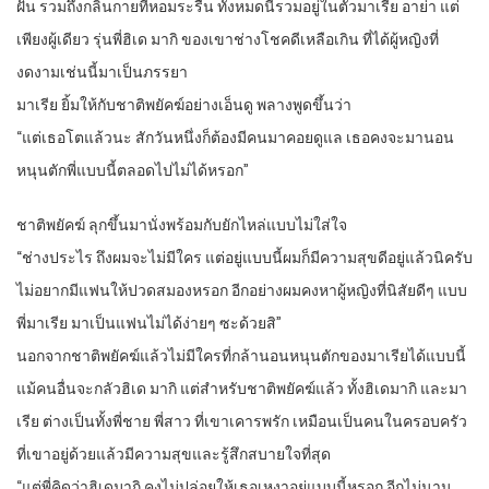
ฝัน รวมถึงกลิ่นกายที่หอมระรื่น ทั้งหมดนี้รวมอยู่ในตัวมาเรีย อาย่า แต่
เพียงผู้เดียว รุ่นพี่ฮิเด มากิ ของเขาช่างโชคดีเหลือเกิน ที่ได้ผู้หญิงที่
งดงามเช่นนี้มาเป็นภรรยา
มาเรีย ยิ้มให้กับชาติพยัคฆ์อย่างเอ็นดู พลางพูดขึ้นว่า
“แต่เธอโตแล้วนะ สักวันหนึ่งก็ต้องมีคนมาคอยดูแล เธอคงจะมานอน
หนุนตักพี่แบบนี้ตลอดไปไม่ได้หรอก”
ชาติพยัคฆ์ ลุกขึ้นมานั่งพร้อมกับยักไหล่แบบไม่ใส่ใจ
“ช่างประไร ถึงผมจะไม่มีใคร แต่อยู่แบบนี้ผมก็มีความสุขดีอยู่แล้วนิครับ
ไม่อยากมีแฟนให้ปวดสมองหรอก อีกอย่างผมคงหาผู้หญิงที่นิสัยดีๆ แบบ
พี่มาเรีย มาเป็นแฟนไม่ได้ง่ายๆ ซะด้วยสิ”
นอกจากชาติพยัคฆ์แล้วไม่มีใครที่กล้านอนหนุนตักของมาเรียได้แบบนี้
แม้คนอื่นจะกลัวฮิเด มากิ แต่สำหรับชาติพยัคฆ์แล้ว ทั้งฮิเดมากิ และมา
เรีย ต่างเป็นทั้งพี่ชาย พี่สาว ที่เขาเคารพรัก เหมือนเป็นคนในครอบครัว
ที่เขาอยู่ด้วยแล้วมีความสุขและรู้สึกสบายใจที่สุด
“แต่พี่คิดว่าฮิเดมากิ คงไม่ปล่อยให้เธอเหงาอยู่แบบนี้หรอก อีกไม่นาน