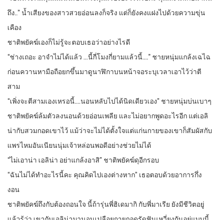
ถึง..” น้ำเสียงของสาวสวยอ่อนลงก็จริง แต่ก็ยังคงแฝงไปด้วยความขุ่น
เคือง
ชาติพยัคฆ์เองก็ไม่รู้จะตอบเธอว่าอย่างไรดี
“ช่างเถอะ อาจำไม่ได้แล้ว …นี้กี่โมงกี่ยามแล้วนี้….” ชายหนุ่มแกล้งเฉไฉ
ก่อนควานหามือถือยกขึ้นมาดูนาฬิกาบนหน้าจอระบุเวลาเอาไว้ว่าตี
สาม
“เพิ่งจะตีสามเองเหรอนี้….นอนหลับไปได้นิดเดียวเอง” ชายหนุ่มบ่นเบาๆ
ชาติพยัคฆ์ล้มตัวลงนอนด้วยอ่อนเพลีย และไม่อยากพูดอะไรอีก แต่เอลิ
น่ากับสวมกอดเขาไว้ แม้ว่าจะไม่ได้ตั้งใจแต่แก่นกายของเขาก็สัมผัสกับ
แพรไหมอันเนียนนุ่มเจ้าหล่อนพอดีอย่างช่วยไม่ได้
“ไม่เอาน่า เอลิน่า อย่าแกล้งอาสิ” ชาติพยัคฆ์ดุอีกรอบ
“ฉันไม่ได้ทำอะไรนี้คะ คุณคิดไปเองต่างหาก” เธอตอบด้วยอาการกึ่ง
งอน
ชาติพยัคฆ์ถึงกับต้องถอนใจ นี้ถ้ารุ่นพี่ฮิเดมากิ กับพี่มาเรีย ยังมีชีวิตอยู่
แล้วรู้ว่า เขากับเอลิน่ามานอนเปลือยกายกอดรัดฟันเหวี่ยงกันอยู่แบบนี้