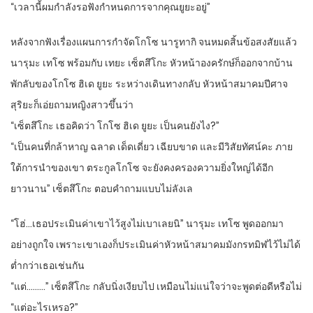
“เวลานี้ผมกำลังรอฟังกำหนดการจากคุณยูยะอยู่”
หลังจากฟังเรื่องแผนการกำจัดโกโซ นารูทากิ จนหมดสิ้นข้อสงสัยแล้ว
นารุมะ เทโซ พร้อมกับ เทยะ เซ็ตสึโกะ หัวหน้าองครักษ์ก็ออกจากบ้าน
พักลับของโกโซ ฮิเด ยูยะ ระหว่างเดินทางกลับ หัวหน้าสมาคมปีศาจ
สุริยะก็เอ่ยถามหญิงสาวขึ้นว่า
“เซ็ตสึโกะ เธอคิดว่า โกโซ ฮิเด ยูยะ เป็นคนยังไง?”
“เป็นคนที่กล้าหาญ ฉลาด เด็ดเดี่ยว เฉียบขาด และมีวิสัยทัศน์คะ ภาย
ใต้การนำของเขา ตระกูลโกโซ จะยังคงครองความยิ่งใหญ่ได้อีก
ยาวนาน” เซ็ตสึโกะ ตอบคำถามแบบไม่ลังเล
“โฮ่…เธอประเมินค่าเขาไว้สูงไม่เบาเลยนิ” นารุมะ เทโซ พูดออกมา
อย่างถูกใจ เพราะเขาเองก็ประเมินค่าหัวหน้าสมาคมมังกรทมิฬไว้ไม่ได้
ต่ำกว่าเธอเช่นกัน
“แต่………” เซ็ตสึโกะ กลับนิ่งเงียบไป เหมือนไม่แน่ใจว่าจะพูดต่อดีหรือไม่
“แต่อะไรเหรอ?”