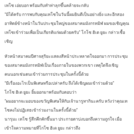
เทโซ เอ่ยบอก พร้อมกับทำท่าลุกขึ้นคล้ายจะกลับ
“มิได้ครับ การพบกับคุณเทโซในวันนี้ผมยินดีเป็นอย่างยิ่ง และอีกสอง
อาทิตย์ข้างหน้าในวันประชุมใหญ่ของสมาคมมังกรทมิฬ ผมขอเชิญคุณ
เทโซเข้าร่วมเพื่อเป็นเกียรติแก่ผมด้วยครับ” โกโซ ฮิเด ยูยะ กล่าวเชื้อ
เชิญ
หัวหน้าสมาคมปีศาจสุริยะแสดงสีหน้าประหลาดใจออกมา การประชุม
ของสมาคมมังกรทมิฬเป็นเรื่องภายในของพวกเขา เหตุใดจึงเชิญ
คนนอกเช่นตนเข้าร่วมการประชุมในครั้งนี้ด้วย
“มีเรื่องอะไรเป็นพิเศษหรือเปล่าครับ ถึงได้เชิญผมเข้าร่วมด้วย”
โกโซ ฮิเด ยูยะ ยิ้มออกมาพร้อมกับตอบว่า
“ผมอยากจะมอบของขวัญพิเศษให้กับเจ้านารูทากินะครับ หวังว่าคุณเท
โซคงไม่ปฏิเสธเข้าร่วมงานในครั้งนี้ด้วย”
นารุมะ เทโซ รู้สึกคึกคักขึ้นมา ประกายตาบ่งบอกถึงความถูกใจ เมื่อ
เข้าใจความหมายที่โกโซ ฮิเด ยูยะ กล่าวถึง