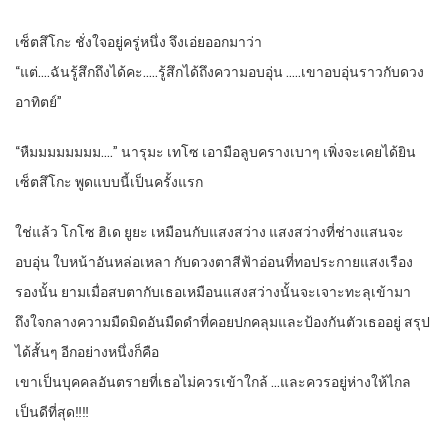
เซ็ตสึโกะ ชั่งใจอยู่ครู่หนึ่ง จึงเอ่ยออกมาว่า
“แต่….ฉันรู้สึกถึงได้คะ…..รู้สึกได้ถึงความอบอุ่น …..เขาอบอุ่นราวกับดวง
อาทิตย์”
“หืมมมมมมมม….” นารุมะ เทโซ เอามือลูบครางเบาๆ เพิ่งจะเคยได้ยิน
เซ็ตสึโกะ พูดแบบนี้เป็นครั้งแรก
ใช่แล้ว โกโซ ฮิเด ยูยะ เหมือนกับแสงสว่าง แสงสว่างที่ช่างแสนจะ
อบอุ่น ใบหน้าอันหล่อเหลา กับดวงตาสีฟ้าอ่อนที่ทอประกายแสงเรือง
รองนั้น ยามเมื่อสบตากับเธอเหมือนแสงสว่างนั้นจะเจาะทะลุเข้ามา
ถึงใจกลางความมืดมิดอันมืดดำที่คอยปกคลุมและป้องกันตัวเธออยู่ สรุป
ได้สั้นๆ อีกอย่างหนึ่งก็คือ
เขาเป็นบุคคลอันตรายที่เธอไม่ควรเข้าใกล้ …และควรอยู่ห่างให้ไกล
เป็นดีที่สุด‼‼