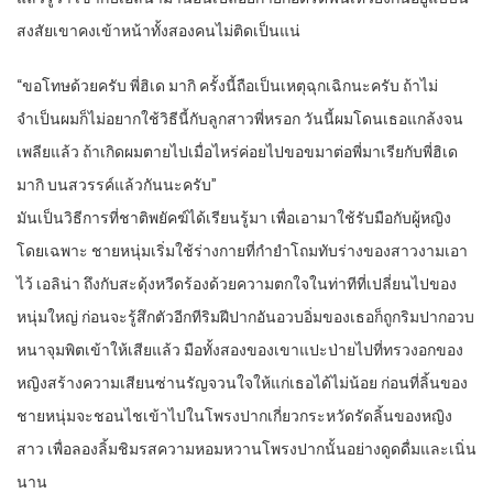
สงสัยเขาคงเข้าหน้าทั้งสองคนไม่ติดเป็นแน่
“ขอโทษด้วยครับ พี่ฮิเด มากิ ครั้งนี้ถือเป็นเหตุฉุกเฉิกนะครับ ถ้าไม่
จำเป็นผมก็ไม่อยากใช้วิธีนี้กับลูกสาวพี่หรอก วันนี้ผมโดนเธอแกล้งจน
เพลียแล้ว ถ้าเกิดผมตายไปเมื่อไหร่ค่อยไปขอขมาต่อพี่มาเรียกับพี่ฮิเด
มากิ บนสวรรค์แล้วกันนะครับ”
มันเป็นวิธีการที่ชาติพยัคฆ์ได้เรียนรู้มา เพื่อเอามาใช้รับมือกับผู้หญิง
โดยเฉพาะ ชายหนุ่มเริ่มใช้ร่างกายที่กำยำโถมทับร่างของสาวงามเอา
ไว้ เอลิน่า ถึงกับสะดุ้งหวีดร้องด้วยความตกใจในท่าทีที่เปลี่ยนไปของ
หนุ่มใหญ่ ก่อนจะรู้สึกตัวอีกทีริมฝีปากอันอวบอิ่มของเธอก็ถูกริมปากอวบ
หนาจุมพิตเข้าให้เสียแล้ว มือทั้งสองของเขาแปะป่ายไปที่ทรวงอกของ
หญิงสร้างความเสียนซ่านรัญจวนใจให้แก่เธอได้ไม่น้อย ก่อนที่ลิ้นของ
ชายหนุ่มจะชอนไชเข้าไปในโพรงปากเกี่ยวกระหวัดรัดลิ้นของหญิง
สาว เพื่อลองลิ้มชิมรสความหอมหวานโพรงปากนั้นอย่างดูดดื่มและเนิ่น
นาน