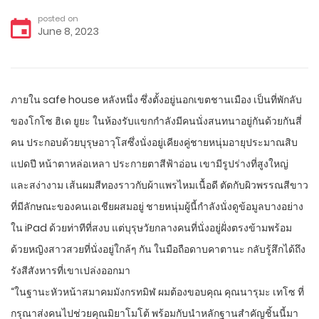
posted on
June 8, 2023
ภายใน safe house หลังหนึ่ง ซึ่งตั้งอยู่นอกเขตชานเมือง เป็นที่พักลับ
ของโกโซ ฮิเด ยูยะ ในห้องรับแขกกำลังมีคนนั่งสนทนาอยู่กันด้วยกันสี่
คน ประกอบด้วยบุรุษอาวุโสซึ่งนั่งอยู่เคียงคู่ชายหนุ่มอายุประมาณสิบ
แปดปี หน้าตาหล่อเหลา ประกายตาสีฟ้าอ่อน เขามีรูปร่างที่สูงใหญ่
และสง่างาม เส้นผมสีทองราวกับผ้าแพรไหมเนื้อดี ตัดกับผิวพรรณสีขาว
ที่มีลักษณะของคนเอเชียผสมอยู่ ชายหนุ่มผู้นี้กำลังนั่งดูข้อมูลบางอย่าง
ใน iPad ด้วยท่าทีที่สงบ แต่บุรุษวัยกลางคนที่นั่งอยู่ฝั่งตรงข้ามพร้อม
ด้วยหญิงสาวสวยที่นั่งอยู่ใกล้ๆ กัน ในมือถือดาบคาตานะ กลับรู้สึกได้ถึง
รังสีสังหารที่เขาเปล่งออกมา
“ในฐานะหัวหน้าสมาคมมังกรทมิฬ ผมต้องขอบคุณ คุณนารุมะ เทโซ ที่
กรุณาส่งคนไปช่วยคุณมิยาโมโต้ พร้อมกับนำหลักฐานสำคัญชิ้นนี้มา