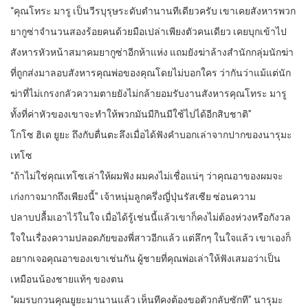
“คุณโทระ มารู เป็นวีรบุรุษระดับตำนานทีเดียวครับ เขาเคยสังหารพวก
ยากูซ่าจำนวนสองร้อยคนด้วยมือเปล่าเพียงตัวคนเดียว เคยบุกเข้าไป
สังหารหัวหน้าสมาคมยากูซ่าอีกห้าแห่ง แถมยังฆ่าล้างสำนักกลุ่มนักฆ่า
ที่ถูกส่งมาลอบสังหารคุณพ่อของคุณโดยไม่บอกใคร ว่ากันว่าแม้แต่นัก
ฆ่าที่ไม่เกรงกลัวความตายยังไม่กล้ายอมรับงานสังหารคุณโทระ มารู
ทั้งที่ค่าหัวของเขาจะทำให้พวกมันมีกินมีใช้ไปได้อีกสิบชาติ”
โกโซ ฮิเด ยูยะ ถึงกับตื่นตะลึงเมื่อได้ฟังคำบอกเล่าจากปากของนารุมะ
เทโซ
“ถ้าไม่ใช่คุณเทโซเล่าให้ผมฟัง ผมคงไม่เชื่อแน่ๆ ว่าคุณอาของผมจะ
เก่งกาจมากถึงเพียงนี้” เจ้าหนุ่มลูกครึ่งญี่ปุ่นรัสเซีย ซ่อนความ
ปลาบปลื้มเอาไว้ในใจ เมื่อได้รู้เช่นนี้แล้วเขาก็คงไม่ต้องห่วงหรือกังวล
ใจในเรื่องความปลอดภัยของพี่สาวอีกแล้ว แต่ลึกๆ ในใจแล้ว เขาเองก็
อยากเจอคุณอาของเขาเช่นกัน ผู้ชายที่คุณพ่อเล่าให้ฟังเสมอว่าเป็น
เหมือนน้องชายแท้ๆ ของตน
“ผมรบกวนคุณยูยะมานานแล้ว เห็นทีคงต้องขอตัวกลับซักที” นารุมะ