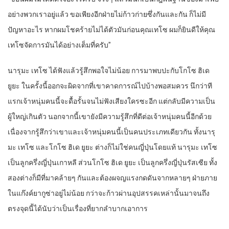
อย่างพวกเราอยู่แล้ว ขอเพียงอีกฝ่ายไม่ก้าวก่ายซึ่งกันและกัน ก็ไม่มี
ปัญหาอะไร หากผมโชคร้ายไม่ได้ตัวมันก่อนคุณเทโซ ผมก็ยินดีให้คุณ
เทโซจัดการมันได้อย่างเต็มที่ครับ”
นารุมะ เทโซ ได้ฟังแล้วรู้สึกพอใจไม่น้อย การมาพบปะกับโกโซ ฮิเด
ยูยะ ในครั้งนี้ออกจะผิดจากที่เขาคาดการณ์ไปบ้างพอสมควร นึกว่าที
แรกเจ้าหนุ่มคนนี้จะดื้อรั้นจนไม่ฟังเสียงใครซะอีก แต่กลับมีความเป็น
ผู้ใหญ่เกินตัว นอกจากนี้เขายังมีความรู้สึกที่ดีต่อเจ้าหนุ่มคนนี้อีกด้วย
เนื่องจากรู้สึกว่าเขาและเจ้าหนุ่มคนนี้เป็นคนประเภทเดียวกัน ทั้งนารุ
มะ เทโซ และโกโซ ฮิเด ยูยะ ต่างก็ไม่ใช่คนญี่ปุ่นโดยแท้ นารุมะ เทโซ
เป็นลูกครึ่งญี่ปุ่นเกาหลี ส่วนโกโซ ฮิเด ยูยะ เป็นลูกครึ่งญี่ปุ่นรัสเซีย ทั้ง
สองต่างก็มีที่มาคล้ายๆ กันและต้องผจญแรงกดดันจากหลายๆ ฝ่ายภาย
ในแก๊งค์ยากูซ่าอยู่ไม่น้อย กว่าจะก้าวผ่านอุปสรรคเหล่านั้นมาจนถึง
ตรงจุดนี้ได้นับว่าเป็นเรื่องที่ยากลำบากเอาการ