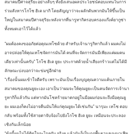
สมาคมปีศาจสุริยะอย่างลับๆ ทั้งยังเสนอผลประโยชน์ตอบแทนในการ
ร่วมสังหารโกโซ ฮิเด มากิ โดยสัญญาว่าจะผลักดันพวกมันให้ขึ้นเป็น
ใหญ่ในสมาคมปีศาจสุริยะหลังจากที่นารูทากิครอบครองแก๊งค์ยากูซ่า
ทั้งหมดเอาไว้ได้แล้ว
“ผมต้องคงขออภัยต่อคุณเทโซด้วย สำหรับเจ้านารูกิทากิแล้ว ผมคงไม่
อาจปล่อยให้คุณเทโซจัดการมันได้ คนที่จะจัดการมันมีเพียงแค่ผมคน
เดียวเท่านั้นครับ” โกโซ ฮิเด ยูยะ ประกาศด้วยน้ำเสียงกร้าวแต่ไม่ได้มี
ลักษณะบ่งบอกว่าจะข่มขู่อีกฝ่าย
“เรื่องนั้นผมเข้าใจดีครับ เพราะมันเป็นเรื่องบุญคุณความแค้นภายใน
สมาคมของคุณยูยะเอง เอาเป็นว่าผมจะให้คุณยูยะเป็นคนจัดการเจ้านา
รูทากิก็แล้วกัน แต่หากมันโชคร้ายมาตกอยู่ในมือผมก่อนจะถึงมือคุณยู
ยะ ผมเองก็คงไม่อาจคืนมันให้แก่คุณยูยะได้เช่นกัน” นารุมะ เทโซ ตอบ
กลับ พร้อมทั้งใช้สายตาจับจ้องไปยังโกโซ ฮิเด ยูยะ เหมือนจะประลอง
เชิงกันเล็กน้อย
“ข้อนี้ผมไม่ได้ติดใจอะไรครับ จริงๆ แล้วมันก็เป็นกฎพื้นฐานของมาเฟีย