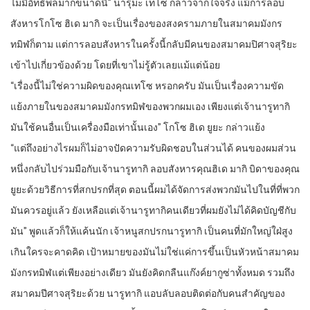
ไม่มีอิทธิพลมากขนาดนี้” นารุมะ เทโซ กล่าวจากใจจริง แม้การลอบ
สังหารโกโซ ฮิเด มากิ จะเป็นเรื่องของสงครามภายในสมาคมมังกร
ทมิฬก็ตาม แต่การลอบสังหารในครั้งนี้กลับมีคนของสมาคมปิศาจสุริยะ
เข้าไปเกี่ยวข้องด้วย โดยที่เขาไม่รู้ตัวเลยแม้แต่น้อย
“เรื่องนี้ไม่ใช่ความผิดของคุณเทโซ หรอกครับ มันเป็นเรื่องความขัด
แย้งภายในของสมาคมมังกรทมิฬของพวกผมเอง เพียงแต่เจ้านารูทากิ
มันใช้คนอื่นเป็นเครื่องมือเท่านั้นเอง” โกโซ ฮิเด ยูยะ กล่าวแย้ง
“แต่ถึงอย่างไรผมก็ไม่อาจปัดความรับผิดชอบในส่วนได้ คนของผมส่วน
หนึ่งกลับไปร่วมมือกับเจ้านารูทากิ ลอบสังหารคุณฮิเด มากิ บิดาของคุณ
ยูยะด้วยวิธีการที่สกปรกที่สุด ตอนนี้ผมได้จัดการส่งพวกมันไปในที่ที่พวก
มันควรอยู่แล้ว ยังเหลือแต่เจ้านารูทากิคนเดียวที่ผมยังไม่ได้คิดบัญชีกับ
มัน” พูดแล้วก็ให้แค้นนัก เจ้าหนูสกปรกนารูทากิ เป็นคนที่มักใหญ่ใฝ่สูง
เกินใครจะคาดคิด เป้าหมายของมันไม่ใช่แค่การขึ้นเป็นหัวหน้าสมาคม
มังกรทมิฬแต่เพียงอย่างเดียว มันยังคิดกลืนแก๊งค์ยากูซ่าทั้งหมด รวมถึง
สมาคมปีศาจสุริยะด้วย นารูทากิ แอบลับลอบติดต่อกับคนสำคัญของ