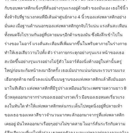
กับขอบพลาสติกแข็งๆที่สั่นอย่างรุนแรงอยู่ด้วยตัว ของมันเอง เธอใช้นิ้ว
ทั้งห้าจับที่ฐานวงกลมที่มีเส้นผ่าศูนย์กลาง 4 นิ้วของแท่งพลาสติกอย่าง
มั่นคง เมื่อฐานด้านนอกของแท่งพลาสติกถูกจับไว้แน่น แรงสั่นสะเทือน
ทั้งหมดจึงไปรวมกันอยู่ที่ปลายมนๆอีกด้านของมัน ซึ่งฝังลึกเข้าไปใน
ร่างของ ไมอาร์ แรงสั่นสะเทือนที่เพิ่มมากขึ้นในพริบตาภายในร่างกาย
ทำให้เธอเสียววาบไปทั้ง ตัว ร่างกายกระตุกอย่างรุนแรง หน้าของเธอ
สะบัดขึ้นอย่างรุนแรงอย่างไม่รู้ตัว ไมอาร์ต้องนิ่งค้างอยู่ในท่านั้นครู่
ใหญ่ก่อนจะก้มหน้าลงมาอีกครั้ง เธอเม้มปากแน่นก่อนจะรวบรวมแรง
เฮือกสุดท้าย กดนิ้วลงแน่นขึ้นบนฐานของแท่งพลาสติกแล้วดึงมันออก
มาในทีเดียว แท่งพลาสติกที่มีรูปร่างเหมือนอวัยวะเพศชายความยาว 8
นิ้วหลุดออกมาจากร่างของเธออย่างรวดเร็ว มือของเธอหมดเรี่ยวแรง
ลงในทันใด ทำให้แท่งพลาสติกหล่นกระเด็นไปหยุดนิ่งอยู่ที่ปลายเท้า
ของเธอ ของเหลวสีขาวจำนวนมากทะลักออกมาจากรูที่แท่งพลาสติก
เคยอยู่ มันไหลออกมาเรื่อยๆอย่างไม่ขาดสาย ไมอาร์สั่นระริกกับความ
รู้สึกเสียววูบที่แผ่ไปทั่วร่าง เธอทรุดตัวลง นอนแผ่หลาอยู่กลางลานกว้าง