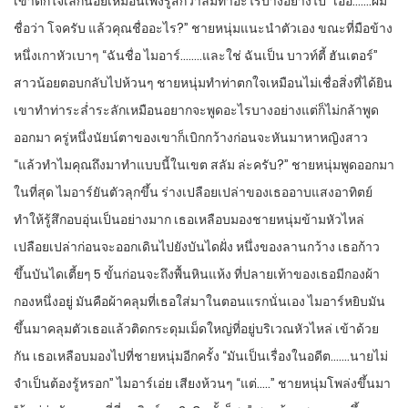
เขาตกใจเล็กน้อยเหมือนเพิ่งรู้สึกว่าลืมทำอะไรบางอย่างไป “เออ…….ผม
ชื่อว่า โจครับ แล้วคุณชื่ออะไร?” ชายหนุ่มแนะนำตัวเอง ขณะที่มือข้าง
หนึ่งเกาหัวเบาๆ “ฉันชื่อ ไมอาร์……..และใช่ ฉันเป็น บาวท์ตี้ ฮันเตอร์”
สาวน้อยตอบกลับไปห้วนๆ ชายหนุ่มทำท่าตกใจเหมือนไม่เชื่อสิ่งที่ได้ยิน
เขาทำท่าระล่ำระลักเหมือนอยากจะพูดอะไรบางอย่างแต่ก็ไม่กล้าพูด
ออกมา ครู่หนึ่งนัยน์ตาของเขาก็เบิกกว้างก่อนจะหันมาหาหญิงสาว
“แล้วทำไมคุณถึงมาทำแบบนี้ในเขต สลัม ล่ะครับ?” ชายหนุ่มพูดออกมา
ในที่สุด ไมอาร์ยันตัวลุกขึ้น ร่างเปลือยเปล่าของเธออาบแสงอาทิตย์
ทำให้รู้สึกอบอุ่นเป็นอย่างมาก เธอเหลือบมองชายหนุ่มข้ามหัวไหล่
เปลือยเปล่าก่อนจะออกเดินไปยังบันไดฝั่ง หนึ่งของลานกว้าง เธอก้าว
ขึ้นบันไดเตี้ยๆ 5 ขั้นก่อนจะถึงพื้นหินแห้ง ที่ปลายเท้าของเธอมีกองผ้า
กองหนึ่งอยู่ มันคือผ้าคลุมที่เธอใส่มาในตอนแรกนั่นเอง ไมอาร์หยิบมัน
ขึ้นมาคลุมตัวเธอแล้วติดกระดุมเม็ดใหญ่ที่อยู่บริเวณหัวไหล่ เข้าด้วย
กัน เธอเหลือบมองไปที่ชายหนุ่มอีกครั้ง “มันเป็นเรื่องในอดีต…….นายไม่
จำเป็นต้องรู้หรอก” ไมอาร์เอ่ย เสียงห้วนๆ “แต่…..” ชายหนุ่มโพล่งขึ้นมา