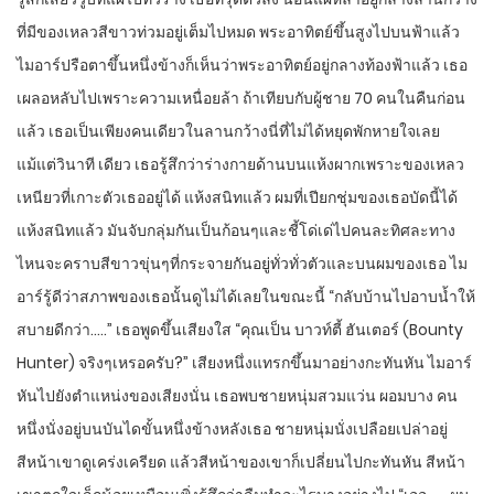
ที่มีของเหลวสีขาวท่วมอยู่เต็มไปหมด พระอาทิตย์ขึ้นสูงไปบนฟ้าแล้ว
ไมอาร์ปรือตาขึ้นหนึ่งข้างก็เห็นว่าพระอาทิตย์อยู่กลางท้องฟ้าแล้ว เธอ
เผลอหลับไปเพราะความเหนื่อยล้า ถ้าเทียบกับผู้ชาย 70 คนในคืนก่อน
แล้ว เธอเป็นเพียงคนเดียวในลานกว้างนี่ที่ไม่ได้หยุดพักหายใจเลย
แม้แต่วินาที เดียว เธอรู้สึกว่าร่างกายด้านบนแห้งผากเพราะของเหลว
เหนียวที่เกาะตัวเธออยู่ได้ แห้งสนิทแล้ว ผมที่เปียกชุ่มของเธอบัดนี้ได้
แห้งสนิทแล้ว มันจับกลุ่มกันเป็นก้อนๆและชี้โด่เด่ไปคนละทิศละทาง
ไหนจะคราบสีขาวขุ่นๆที่กระจายกันอยู่ทั่วทั่วตัวและบนผมของเธอ ไม
อาร์รู้ดีว่าสภาพของเธอนั้นดูไม่ได้เลยในขณะนี้ “กลับบ้านไปอาบน้ำให้
สบายดีกว่า…..” เธอพูดขึ้นเสียงใส “คุณเป็น บาวท์ตี้ ฮันเตอร์ (Bounty
Hunter) จริงๆเหรอครับ?” เสียงหนึ่งแทรกขึ้นมาอย่างกะทันหัน ไมอาร์
หันไปยังตำแหน่งของเสียงนั่น เธอพบชายหนุ่มสวมแว่น ผอมบาง คน
หนึ่งนั่งอยู่บนบันไดขั้นหนึ่งข้างหลังเธอ ชายหนุ่มนั่งเปลือยเปล่าอยู่
สีหน้าเขาดูเคร่งเครียด แล้วสีหน้าของเขาก็เปลี่ยนไปกะทันหัน สีหน้า