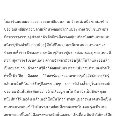
ไมอาร์นอนทอดกายอย่างอ่อนเพลียบนลานกว้างแห่งหนึ่ง ขาสองข้าง
ของเธอเหยียดตรง ปลายเท้าห่างออกจากกันประมาณ 30 เซนติเมตร
มือขวาวางราบอยู่ข้างลำตัว อีกมือหนึ่งวางอยู่บนท้องน้อยต้นแขนแนบ
สนิทอยู่ข้างลำตัว สาวน้อยรู้สึกได้ถึงความเหนียวเหนอะเหนาะของ
ร่างกายทั้งร่าง มีของเหลวเหนียวๆสีขาวขุ่นรายล้อมเธออยู่ ของเหลวมี
ความสูงราวๆ 1 เซนติเมตร ความจำพล่ามัว เธอรู้สึกมึนหัวและอ่อนล้า
เป็นอย่างมาก แล้วความรู้สึกก็ค่อยกลับมา ความเสียวสะท้านแผ่ซ่านไป
ทั่วทั้งตัว “อึอ……อืออออ……” ไมอาร์ครางออกมาเบาๆเมื่อสัมผัสการรับรู้
กลับมาเต็มที่ ไมอาร์รับรู้ถึงแท่งกลมๆบางอย่างที่ล่วงล้ำอยู่ในทวารหนัก
ของเธอ มันสั่นสะเทือนอย่างบ้าคลั่งอยู่ภายใน นี่น่าจะเป็นอีกเหตุผล
หนึ่งที่ทำให้เธอตื่น แล้วเธอก็นึกขึ้นได้ว่า ชายหนุ่มร่างหนาคนหนึ่งเป็น
คนกระแทกมันเข้าไปในร่างเธอก่อนที่เขาจะจากไปตอน รุ่งเช้า เธอ
อยากจะลุกขึ้นแล้วดึงแท่งพลาสติกนั่นออกมาเป็นที่สุด มันทำให้เธอรู้สึก