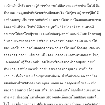
สะท้านไปทั้งตัว แต่เธอรู้สึกว่าร่างกายไม่มีแรงพอจะทำอย่างนั้นได้ มือ
ซ้ายของเธอลูบคล่ำที่บริเวณท้องน้อยเล่นโดยไม่รู้ตัว หญิงสาวรู้สึกได้
ว่าท้องเธอนูนขึ้นกว่าปรกติเล็กน้อย แต่เธอไม่แปลกใจเลยและสามารถ
คิดออกทันทีว่าอะไรทำให้ท้องเธอนูนขึ้น ก็คือน้ำอสุจิจำนวนมากที่
ถ่ายทอดให้เธอโดยผู้ชาย 13 คนเมื่อก่อนรุ่งสางนั่นเอง ที่มันยังค้างคาอยู่
ก็เพราะแท่งพลาสติกอันยังที่เสียบคาทวารหนักของเธอนั่น เอง ทำให้
ของเหลวไม่สามารถไหลออกจากร่างกายเธอได้ เธอได้กลิ่นฉุนของน้ำ
อสุจิตลอดเวลา มันเป็นกลิ่นที่ไม่ค่อยน่าอภิรมย์นักสำหรับคนส่วนใหญ่
แต่เธอกลับไม่รู้สึกอย่างนั้นเลย ไมอาร์ยกมือขวาที่วางอยู่แนบกายขึ้น
ช้าๆ เธอมองที่มือ แล้วเห็นว่า มีของเหลวสีขาวขุ่นเกาะตัวเป็นก้อน
มากมาย ทั้งใหญ่และเล็ก อยู่ตามฝ่ามือและนิ้วทั้งห้าของเธอ สาวน้อย
ขยับมือมาที่ริมฝีปากอย่างช้าๆและอ่อนแรง เธอดูดเลียนิ้วและฝ่ามือ
ของตัวเองอย่างเอร็ดอร่อย เสร็จแล้วเธอก็ยันตัวให้ลุกขึ้นด้วยแขนข้าง
ซ้าย ตอนนี้เธออยู่ในท่านั่งเอนไปข้างหลังเล็กน้อยโดยมีมือซ้ายยันพื้น
ไว้ ไมอาร์ยื่นมือขวาลงไปที่บริเวณหว่างขา ปลายนิ้วของเธอสัมผัสเข้า