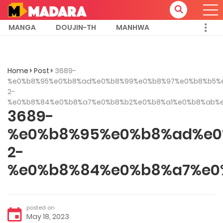
MANGA
DOUJIN-TH
MANHWA
Home
Post
3689-
%e0%b8%95%e0%b8%ad%e0%b8%99%e0%b8%97%e0%b8%b5%
2-
%e0%b8%84%e0%b8%a7%e0%b8%b2%e0%b8%a1%e0%b8%ab%e
3689-
%e0%b8%95%e0%b8%ad%e0
2-
%e0%b8%84%e0%b8%a7%e0
posted on
May 18, 2023