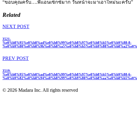
“ขอบคุณครับ….พี่แอนเซ็กซ์มาก วันหน้าจะมาเอาใหม่นะครับ”
Related
NEXT POST
3521-
%e0%b8%95%e0%b8%ad%e0%b8%99%e0%b8%97%e0%b8%b5%e0%b9%88-8-
%e0%b9%80%e0%b8%9b%e0%b8%a5%e0%b8%b5%e0%b9%88%e0%b8%a2%e0%
PREV POST
3519-
%e0%b8%95%e0%b8%ad%e0%b8%99%e0%b8%97%e0%b8%b5%e0%b9%88-6-
%e0%b9%82%e0%b8%94%e0%b8%99%e0%b9%80%e0%b8%aa%e0%b8%b5%e0%
© 2026 Madara Inc. All rights reserved