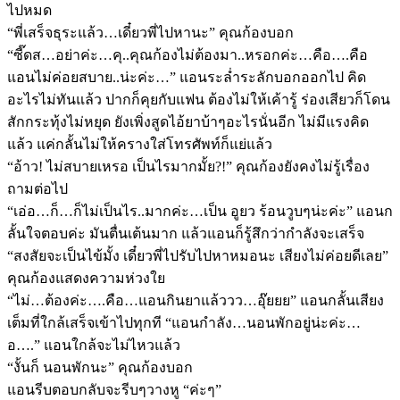
ไปหมด
“พี่เสร็จธุระแล้ว…เดี๋ยวพี่ไปหานะ” คุณก้องบอก
“ซี๊ดส…อย่าค่ะ…คุ..คุณก้องไม่ต้องมา..หรอกค่ะ…คือ….คือ
แอนไม่ค่อยสบาย..น่ะค่ะ…” แอนระล่ำระลักบอกออกไป คิด
อะไรไม่ทันแล้ว ปากก็คุยกับแฟน ต้องไม่ให้เค้ารู้ ร่องเสียวก็โดน
สักกระทุ้งไม่หยุด ยังเพิ่งสูดไอ้ยาบ้าๆอะไรนั่นอีก ไม่มีแรงคิด
แล้ว แค่กลั้นไม่ให้ครางใส่โทรศัพท์ก็แย่แล้ว
“อ้าว! ไม่สบายเหรอ เป็นไรมากมั้ย?!” คุณก้องยังคงไม่รู้เรื่อง
ถามต่อไป
“เอ่อ…ก็…ก็ไม่เป็นไร..มากค่ะ…เป็น อูยว ร้อนวูบๆน่ะค่ะ” แอนก
ลั้นใจตอบค่ะ มันตื่นเต้นมาก แล้วแอนก็รู้สึกว่ากำลังจะเสร็จ
“สงสัยจะเป็นไข้มั้ง เดี๋ยวพี่ไปรับไปหาหมอนะ เสียงไม่ค่อยดีเลย”
คุณก้องแสดงความห่วงใย
“ไม่…ต้องค่ะ….คือ…แอนกินยาแล้ววว…อุ๊ยยย” แอนกลั้นเสียง
เต็มที่ใกล้เสร็จเข้าไปทุกที “แอนกำลัง…นอนพักอยู่น่ะค่ะ…
อ….” แอนใกล้จะไม่ไหวแล้ว
“งั้นก็ นอนพักนะ” คุณก้องบอก
แอนรีบตอบกลับจะรีบๆวางหู “ค่ะๆ”