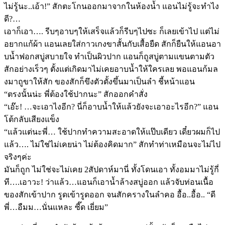
ไม่รู้นะ..เอ้า!” สักตะโกนออกมาจากในห้องน้ำ แอนไม่รู้จะทำไง
ดี?…
เอาก็เอา…. รีบๆอาบๆให้เสร็จแล้วก็รีบๆไปซะ ก็เลยเข้าไป แต่ไม่
อยากแก้ผ้า แอนเลยใส่กาวเกงขาสั้นกับเสื้อยืด สักก็ยืนให้แอนอา
บน้ำฟอกสบู่สบายใจ ทำเป็นผิวปาก แอนก็ถูสบู่ตามแขนตามตัว
สักอย่างเร็วๆ ตั้งแต่เกิดมาไม่เคยอาบน้ำให้ใครเลย พอแอนก้มล
งมาถูขาให้สัก ของสักก็ขึงตัวตั้งขึ้นมาเป็นลำ ชี้หน้าแอน
“ตรงนั้นน่ะ พี่ต้องใช้ปากนะ” สักออกคำสั่ง
“เอ๊ะ! …จะเอาไงอีก? นี่ก็อาบน้ำให้แล้วยังจะเอาอะไรอีก?” แอน
โต้กลับเสียงแข็ง
“แล้วแต่นะพี่… ใช้ปากทำความสะอาดให้แป๊บเดียว เดี๋ยวผมก็ไป
แล้ว…. ไม่ใช่ไม่เคยน่า ไม่ต้องคิดมาก” สักทำท่าเหมือนจะไม่ไป
จริงๆค่ะ
มันก็ถูก ไม่ใช่จะไม่เคย 2สัปดาห์มานี่ ทั้งโดนเอา ทั้งอมมาไม่รู้กี่
ที….เอาวะ! ว่าแล้ว…แอนก็เอาน้ำล้างสบู่ออก แล้วจับท่อนเนื้อ
ของสักเข้าปาก รูดเข้ารูดออก จนสักครางในลำคอ อื้อ..อื้อ.. “ดี
พี่…อืมม…นั่นแหละ ซี๊ด เยี่ยม”