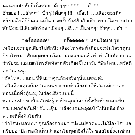
นมแอนสักพักก็เริ่มซอย –ผั่บๆๆๆๆ!!!!!!— “อ๊า!!!…
อ๊ายยย!!….อ๊าๆๆ” –ปั่กๆ!! ผั่บๆๆ!!!!—เผี๊ยะ!! ….เสียงซอยถี่ๆ
พร้อมมือที่ตีก้นแอนเป็นบางครั้งดังสลับกับเสียงครางไม่ขาดปาก
พักนึงจะมีเสียงสักร้อง “เยี่ยมๆ…ดี…” เป็นพักๆ “อ๊าๆๆ….อ๊า..”
————“ ตรื๊ดดดดด!!………ตรื๊ดดดดด!!” แอนใจหายวูบ
เหมือนจะหยุดเสียวไปพักนึง เสียงโทรศัพท์ เกือบจะมั่นใจว่าคุณ
ก้องโทรมา สักหยุดซอย ก้มมามองแอน แล้วทำท่าเป็นสัญญาณ
ว่ารับซะ แอนยกโทรศัพท์จากหัวเตียงขึ้นมารับ “ฮัลโหล…สวัสดี
ค่ะ” แอนพูด
“ฮัลโหล….แอน นี่พี่นะ” คุณก้องจริงๆนั่นแหละค่ะ
“สวัสดีค่ะคุณก้อง” แอนพยายามทำเสียงปกติที่สุด แต่ยากค่ะ
ท่อนเนื้อทั้งดุ้นอยู่ในร่องเสียวแบบนี้
พอแอนทักเท่านั้น สักซึ่งรู้ว่าเป็นคุณก้อง ก็รั้งบั้นท้ายแอนขึ้น
กระแทกต่อทันที “อ๊ะ…อุ๊บ..” เสียงแอนหลุดเข้าไปนิดนึง ด้วย
ความที่ตั้งตัวไม่ทัน
“ว่าไรนะแอน?..” คุณก้องถามมา “ปะ..เปล่าค่ะ…ไม่มีอะไร” แอ
นรีบบอกปัด พอสักเห็นว่าแอนไม่พูดก็ยิ่งได้ใจ ซอยไม่ยั้งจนซ่าน