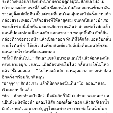
ระหว่างที่แอนกำลังก้มหน้าก้มตาอมดูดอยู่นั้น สักก็เอามือไป
คว้ากล่องเล็กๆตรงที่ล้างมือ ซึ่งแอนไม่ทันสังเกตตอนเข้ามา มัน
วางอยู่ตั้งแต่เมื่อคืน ตั้งแต่ตอนที่แอนโดนอุ้มออกไปครั้งแรกแล้ว
กล่องยาระเหยอะไรสักอย่างที่ให้สาสูดดม จนตกเป็นนางบำเรอ
ของเจ้าพวกนี้เมื่อคืน พอแอนจัดการจนคิดว่าน่าจะพอใจสักแล้ว
แอนก็ปล่อยท่อนเนื้อของสัก ออกจากปาก พอลุกขึ้นยืน สักก็ยื่น
กล่องที่ว่าจ่อตรงหน้า แล้วเปิดฝาออก ทันทีที่ได้กลิ่น แอนรีบกลั้น
หายใจทันที จำได้แล้ว มันคือกลิ่นเดียวกับที่เมื่อคืนแอนได้กลิ่น
ตอนอาบน้ำ ก่อนที่แอนจะเบลอ
“กลั้นได้กลั้นไป…” สักเอาแขนโอบรอบแอนไว้ แล้วจ่อกล่องนั่น
ตรงปลายจมูก… แอน….อึดอัดจนทนไม่ไหว กลั้นหายใจไม่ไหว
แล้ว “ซื้ดดดดดด…..” ไม่ไหวแล้วค่ะ.. แอนสูดเอาอากาศเข้าปอด
อีกครั้ง พร้อมกับกลิ่นฉุน
“ฮ่าๆๆๆๆ” สักหัวเราะ แล้วก็ปิดกล่องนั่นเก็บ “โอ..อออ..” แอน
เริ่มเบลอๆอีกแล้ว
“สัก….สักจะทำอะไรอีก? เมื่อคืนสักก็ได้ไปแล้วนะ พอเถอะ” แอ
นยืนพิงพนังห้องน้ำ ปล่อยให้สัก ถอดเสื้อผ้าออก แล้วสักก็เอาน้ำ
ฝักบัวราดตัวแอน เอาสบู่ถูๆโดยเฉพาะตรงร่อง พอโดนน้ำก็พอ