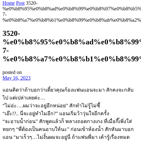
Home
Post
3520-
%e0%b8%95%e0%b8%ad%e0%b8%99%e0%b8%97%e0%b8%b5%
7-
%e0%b8%a7%e0%b8%b1%e0%b8%99%e0%b8%ab%e0%b8%a2%
3520-
%e0%b8%95%e0%b8%ad%e0%b8%99
7-
%e0%b8%a7%e0%b8%b1%e0%b8%99
posted on
May 16, 2023
แอนคิดว่าถ้าบอกว่าเดี๋ยวคุณก้องแฟนแอนจะมา สักคงจะกลับ
ไป แต่เปล่าเลยค่ะ…
“ไม่อ่ะ….ผมว่าจะอยู่อีกหน่อย” สักทำไม่รู้ไม่ชี้
“เอ๊ะ!?.. นี่จะอยู่ทำไมอีก?” แอนเริ่มว้าวุ่นใจอีกครั้ง
“จะอาบน้ำก่อน” สักพูดแล้วก็ พลางถอดกางเกง ที่เมื่อกี๊เพิ่งใส่
หยกๆ “พี่ต้องเป็นคนอาบให้นะ” ก่อนเข้าห้องน้ำ สักหันมาบอก
แอน “มาเร็วๆ…ไม่งั้นผมจะอยู่นี่ ถ้าแฟนพี่มา เค้ารู้เรื่องหมด