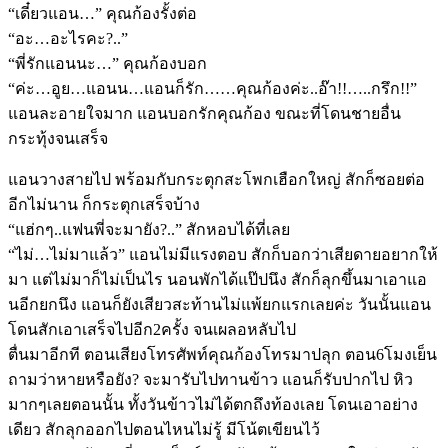
“เดี๋ยวแอน…” คุณก้องรั้งต่อ
“อะ…อะไรคะ?..”
“พี่รักแอนนะ…” คุณก้องบอก
“ค่ะ…อูย…แอนน…แอนก็รัก……คุณก้องค่ะ..อ๊า!!…..กรึก!!”
แอนละอายใจมาก แอนบอกรักคุณก้อง ขณะที่โดนชายอื่น
กระทุ้งจนเสร็จ
แอนวางสายไป พร้อมกับกระตุกสะโพกเฮือกใหญ่ สักก็ซอยต่อ
อีกไม่นาน ก็กระตุกเสร็จบ้าง
“แฮ่กๆ..แฟนพี่จะมายัง?..” สักหอบได้ที่เลย
“ไม่…ไม่มาแล้ว” แอนไม่มีแรงตอบ สักก็บอกว่าเสียดายอยากให้
มา แต่ไม่มาก็ไม่เป็นไร นอนพักได้แป๊ปนึง สักก็ลุกขึ้นมาเอาแอ
นอีกยกนึง แอนก็ยังเสียวสะท้านไม่แพ้ยกแรกเลยค่ะ วันนั้นแอน
โดนสักเอาเสร็จไปอีก2ครั้ง จนเผลอหลับไป
ตื่นมาอีกที ตอนเสียงโทรศัพท์คุณก้องโทรมาปลุก ตอน6โมงเย็น
ถามว่าหายหรือยัง? จะมารับไปทานข้าว แอนก็รับปากไป หิว
มากๆเลยตอนนั้น ทั้งวันข้าวไม่ได้ตกถึงท้องเลย โดนเอาอย่าง
เดียว สักลุกออกไปตอนไหนไม่รู้ มีโน้ตเขียนไว้