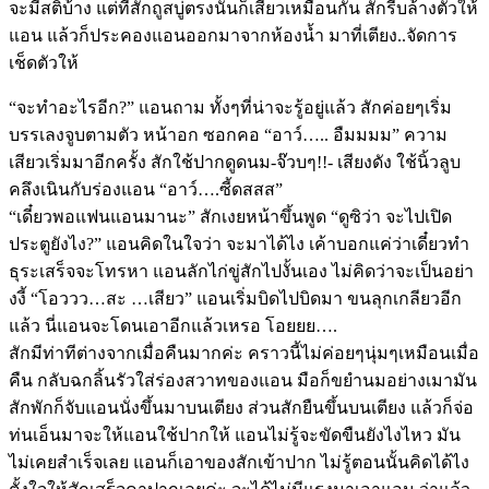
จะมีสติบ้าง แต่ที่สักถูสบู่ตรงนั้นก็เสียวเหมือนกัน สักรีบล้างตัวให้
แอน แล้วก็ประคองแอนออกมาจากห้องน้ำ มาที่เตียง..จัดการ
เช็ดตัวให้
“จะทำอะไรอีก?” แอนถาม ทั้งๆที่น่าจะรู้อยู่แล้ว สักค่อยๆเริ่ม
บรรเลงจูบตามตัว หน้าอก ซอกคอ “อาว์….. อืมมมม” ความ
เสียวเริ่มมาอีกครั้ง สักใช้ปากดูดนม-จ๊วบๆ!!- เสียงดัง ใช้นิ้วลูบ
คลึงเนินกับร่องแอน “อาว์….ซี้ดสสส”
“เดี๋ยวพอแฟนแอนมานะ” สักเงยหน้าขึ้นพูด “ดูซิว่า จะไปเปิด
ประตูยังไง?” แอนคิดในใจว่า จะมาได้ไง เค้าบอกแค่ว่าเดี๋ยวทำ
ธุระเสร็จจะโทรหา แอนลักไก่ขู่สักไปงั้นเอง ไม่คิดว่าจะเป็นอย่า
งงี้ “โอววว…สะ …เสียว” แอนเริ่มบิดไปบิดมา ขนลุกเกลียวอีก
แล้ว นี่แอนจะโดนเอาอีกแล้วเหรอ โอยยย….
สักมีท่าทีต่างจากเมื่อคืนมากค่ะ คราวนี้ไม่ค่อยๆนุ่มๆเหมือนเมื่อ
คืน กลับฉกลิ้นรัวใส่ร่องสวาทของแอน มือก็ขยำนมอย่างเมามัน
สักพักก็จับแอนนั่งขึ้นมาบนเตียง ส่วนสักยืนขึ้นบนเตียง แล้วก็จ่อ
ท่นเอ็นมาจะให้แอนใช้ปากให้ แอนไม่รู้จะขัดขืนยังไงไหว มัน
ไม่เคยสำเร็จเลย แอนก็เอาของสักเข้าปาก ไม่รู้ตอนนั้นคิดได้ไง