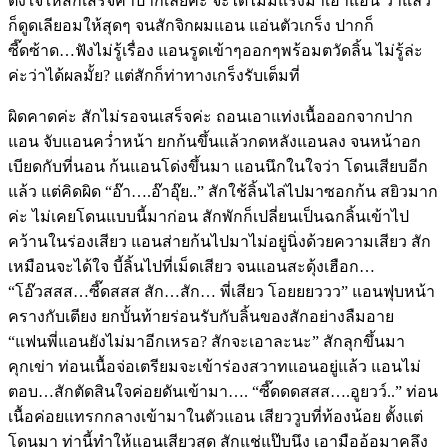
ตั้งใจให้สักเสร็จคาปากเลยค่ะ จะได้ไม่มีแรงมาเอาแอน ว่าแล้ว
ก็ดูดเลียอมให้สุดๆ จนสักจิกผมแอน แอ่นตัวเกร็ง ปากก็
ซี๊ดซ้าด…ฟังไม่รู้เรื่อง แอนรูดเข้าๆออกๆพร้อมตวัดลิ้น ไม่รู้ล่ะ
ค่ะว่าได้ผลมั้ย? แต่สักก็ท่าทางเกร็งรับเต็มที่
ผิดคาดค่ะ สักไม่รอจนเสร็จค่ะ ถอนเอาแท่งเนื้อออกจากปาก
แอน จับแอนคว่ำหน้า ยกก้นขึ้นแล้วกดหลังแอนลง จนหน้าอก
เบียดกับที่นอน ก้นแอนโด่งขึ้นมา แอนนึกในใจว่า โดนเสียบอีก
แล้ว แต่คิดผิด “อ๊า….อ๊าอุ๊ย..” สักใช้ลิ้นไล่ไปมาซอกก้น สยิวมาก
ค่ะ ไม่เคยโดนแบบนี้มาก่อน สักพักก็เปลี่ยนเป็นฉกลิ้นเข้าไป
คว้านในร่องเสียว แอนส่ายก้นไปมาไม่อยู่นิ่งด้วยความเสียว สัก
เหมือนจะได้ใจ บี้ลิ้นไปที่เม็ดเสียว จนแอนสะดุ้งเฮือก…
“โอ๊วสสส…ซี๊ดสสส สัก…สัก… พี่เสียว โอยยยววว” แอนฟุบหน้า
ครางกับเตียง ยกบั้นท้ายร่อนรับกับลิ้นของสักอย่างลืมอาย
“แฟนพี่แอนยังไม่มาอีกเหรอ? สักจะเอาละนะ” สักลุกขึ้นมา
คุกเข่า ท่อนเนื้อจ่อเตรียมจะเข้าร่องสวาทแอนอยู่แล้ว แอนไม่
ตอบ…สักตัดสินใจค่อยดันเข้ามา…. “ซี๊ดดดสสส….อูยวว์..” ท่อน
เนื้อค่อยแทรกกลางเข้ามาในตัวแอน เสียววูบที่ท้องน้อย ตั้งแต่
โดนมา ท่านี้ทำให้แอนเสียวสุด สักแช่แป๊บนึง เอามืออ้อมาคลึง