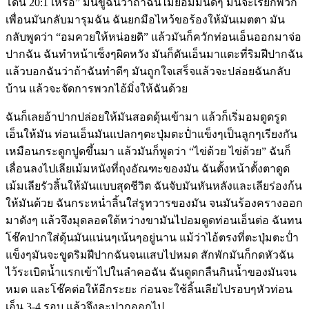
โดน 20:1 เหรอ” มันขู่ฉันว่าถ้าฉันไม่ยอมมันดีๆ มันจะเรียกพวก
เพื่อนมันกลับมารุมฉัน ฉันยกมือไหว้ขอร้องให้มันเมตตา มัน
กลับพูดว่า “อมควยให้หน่อยดิ” แล้วมันก็ควักท่อนเอ็นออกมาจ่อ
ปากฉัน ฉันทำหน้าเซ็งๆผิดหวัง มันก็ดันเอ็นมาแตะที่ริมฝีปากฉัน
แล้วบอกฉันว่าถ้าฉันทำดีๆ มันถูกใจเสร็จแล้วจะปล่อยฉันกลับ
บ้าน แล้วจะจัดการพวกไอ้มิ่งให้ฉันด้วย
ฉันก็เลยอ้าปากปล่อยให้มันสอดดุ้นเข้ามา แล้วก็เริ่มอมดูดรูด
เอ็นให้มัน ท่อนเอ็นมันแปลกๆตะปุ่มตะป่ำแข็งๆเป็นลูกๆเรียงกัน
เหมือนกระดูกปูดขึ้นมา แล้วมันก็พูดว่า “ไข่ด้วย ไข่ด้วย” ฉันก็
เลื่อนลงไปเลียเม้มหนังที่ถุงอัณฑะของมัน ฉันตั้งหน้าตั้งตาดูด
เม้มเลียรัวลิ้นให้มันแบบสุดชีวิต ฉันจับมันหันหลังและเลียร่องก้น
ให้มันด้วย ฉันกระหน่ำลิ้นใส่รูทวารของมัน จนมันร้องครางออก
มาดังๆ แล้วจึงมุดลอดใต้หว่างขามันไปอมดูดท่อนเอ็นต่อ ฉันทน
โช๊คปากใส่ดุ้นมันแน่นๆเน้นๆอยู่นาน แม้ว่าไอ้ตรงที่ตะปุ่มตะป่ำ
แข็งๆมันจะขูดริมฝีปากฉันจนแสบไปหมด สักพักมันก็กดหัวฉัน
ไว้ระเบิดน้ำแรกเข้าไปในลำคอฉัน ฉันดูดกลืนกินน้ำของมันจน
หมด และโช๊คต่อให้อีกระยะ ก่อนจะใช้ลิ้นเลียไปรอบๆหัวท่อน
เอ็น 3-4 รอบ แล้วจึงละปากออกไป