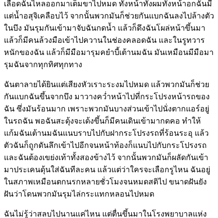
เลือดฉันไหลออกมาเต็มขาไปหมด ทั้งหน้าทั้งผมทั้งหน้าอกฉันมี
แต่น้ำอสุจิเคลือบไว้ จากนั้นพวกมันก็ช่วยกันแบกฉันลงไปล้างตัว
ในบึง มันรุมกันเข้ามาจับฉันกดน้ำ แล้วก็ดึงฉันโผล่หน้าขึ้นมา
แล้วก็มีคนล้วงมือเข้าไปควานในช่องคลอดฉัน และในรูทวาร
หนักของฉัน แล้วก็มีมือมารุมคยำบี้เต้านมฉัน มันเหมือนมีมือมา
รุมฉันจากทุกทิศทุกทาง
ฉันตาลายได้ยินแต่เสียงหัวเราะระงมไปหมด แล้วพวกมันก็ช่วย
กันแบกฉันขึ้นจากบึง มาวางคว่ำหน้าไปที่กระโปรงหน้ารถของ
ฉัน ซึ่งมันร้อนมาก เพราะพวกมันบางส่วนเข้าไปนั่งตากแอร์อยู่
ในรถฉัน พอฉันสะดุ้งจะเด้งขึ้นก็มีคนเดินเข้ามากดคอ ทำให้
แก้มฉันเต้านมฉันแนบราบไปกับฝากระโปรงรถที่ร้อนระอุ แล้ว
ตัวฉันก็ถูกดันลึกเข้าไปอีกจนหน้าท้องก็แนบไปกับกระโปรงรถ
และฉันต้องเขย่งเท้าทั้งสองข้างไว้ จากนั้นพวกมันก็ผลัดกันเข้า
มาประเคนดุ้นใส่ฉันทีละคน แล้วแต่ว่าใครจะเลือกรูไหน ฉันอยู่
ในสภาพเหมือนตกนรกหลายชั่วโมงจนหมดสติไป ขนาดฝันยัง
ฝันว่าโดนพวกมันรุมไล่กระแทกหลอนไปหมด
ฉันไม่รู้ว่าสลบไปนานแค่ไหน แต่ตื่นขึ้นมาในโรงพยาบาลแห่ง