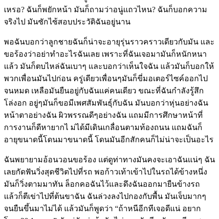
เหรอ? ฉันก็พยักหน้า มันก็ถามว่าอนู่แถวไหน? ฉันก็บอกความ
จริงไป มันซักไซ้สอบประวัติฉันอยู่นาน
พอฉันบอกว่าลูกชายฉันก็น่าจะอายุรุ่นราวคราวเดียวกับมัน และ
ขอร้องว่าอย่าทำอะไรฉันเลย เพราะที่ฉันเจอมามันก็หนักหนา
แล้ว มันก็ตบไหล่ฉันเบาๆ และบอกว่าเห็นใจฉัน แล้วมันก็บอกให้
พวกเพื่อนมันไปก่อน ครู่เดียวเพื่อนๆมันก็ขี่มอเตอร์ไซค์ออกไป
จนหมด เหลือมันยืนอยู่กับฉันแค่คนเดียว ขณะที่ฉันกำลังรู้สึก
โล่งอก อยู่ๆมันก็ขอมีเพศสัมพันธุ์กับฉัน มันบอกว่าหุ่นอย่างฉัน
หน้าตาอย่างฉัน ผิวพรรณดีๆอย่างฉัน แถมมีการศึกษาหน้าที่
การงานก็ดีหายากไ ม่ได้มีเดินเกลื่อนตามท้องถนน แถมฉันก็
อายุขนาดนี้โดนมาขนาดนี้ โดนมันอีกสักคนก็ไม่น่าจะเป็นอะไร
ฉันพยายามอ้อนวอนขอร้อง แต่ดูท่าทางมันคงจะเอาฉันแน่ๆ ฉัน
เลยกัดฟันวิ่งสุดชีวิตไปที่รถ พอก้าวเท้าเข้าไปในรถได้ข้างหนึ่ง
มันก็วิ่งตามมาทัน ล็อกคอฉันไว้และดึงฉันออกมายืนข้างรถ
แล้วก็ตีเข่าไปที่ต้นขาฉัน ฉันล่วงลงไปกองกับพื้น มันเจ็บมากๆ
จนยืนขึ้นมาไม่ได้ แล้วมันก็พูดว่า “ถ้าหนีอีกทีเจอดีแน่ อยาก