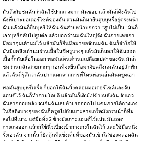
มันถึงกับชมฉันว่าฉันใช้ปากเก่งมาก มันชอบ แล้วมันก็ดึงฉันไป
นั่งที่เบาะมอเตอร์ไซค์ของมัน ส่วนมันก็มายืนสูบบุหรี่อยู่ตรงหน้า
ฉัน แล้วมันก็ยื่นบุหรี่ให้ฉัน ฉันส่ายหน้าบอกว่า “สูบไม่เป็น” มันก็
เอาบุหรี่กลับไปสูบต่อ แล้วบอกว่านมฉันใหญ่จัง ฉันอายเลยเอา
มือมากุมเต้านมไว้ แล้วมันก็ยื่นมือมาขอจับนมฉัน ฉันก็จำใจให้
มันบีบคลึงเต้านมผ่านเสื้อในซีทรูบางๆ แล้วมันก็บอกให้ฉันถอด
เสื้อกั๊กกับเสื้อในออก พอมันเห็นเต้านมเปลือยเปล่าของฉัน มันก็
ชมว่านมฉันสวยมากๆ ก่อนที่จะยื่นมือมาจับคลึงนมฉันอยู่สักพัก
แล้วฉันก็รู้สึกว่าฉันปากแตกจากการที่โดนท่อนเอ็นมันครูดเอา
พอมันสูบบุหรี่เสร็จ ก็บอกให้ฉันนั่งคล่อมมอเตอร์ไซค์และจับ
แฮนด์ไว้ ฉันก็ทำตามโดยดี แล้วมันก็เดินไปข้างหลังฉัน จับเอว
ฉันลากถอยหลัง จนก้นฉันเลยท้ายรถออกไป แคมภายใต้กางเกง
ในจีสติงบางๆของฉันก็ครูดไปกับเบาะลายเกร็ดมังกรหน้าก็ทิ่ม
ลงไปที่เบาะ แต่มือทั้ง 2 ข้างยังเกาะแฮนด์ไว้แน่น มันถอด
กางเกงออก แล้วก็ใช้นิ้วเบี่ยงเป้ากางเกงในฉันไว้ และใช้มือหนึ่ง
รั้งเอวฉัน จากนั้นก็ยัดดุ้นที่แข็งเต็มที่ของมันเข้าใส่ช่องคลอดฉัน