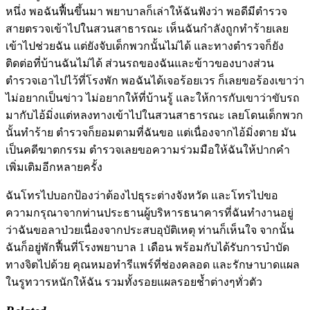
หนึ่ง พอฉันฟื้นขึ้นมา พยาบาลก็เล่าให้ฉันฟังว่า พอดีมีตำรวจ
สายตรวจเข้าไปในสวนสาธารณะ เห็นฉันกำลังถูกทำร้ายเลย
เข้าไปช่วยฉัน แต่ยังจับเด็กพวกนั้นไม่ได้ และทางตำรวจก็ยัง
ติดต่อที่บ้านฉันไม่ได้ ส่วนรถของฉันและข้าวของบางส่วน
ตำรวจเอาไปไว้ที่โรงพัก พอฉันได้เจอร้อยเวร ก็เลยขอร้องเขาว่า
ไม่อยากเป็นข่าว ไม่อยากให้ที่บ้านรู้ และให้การกับเขาว่าขับรถ
มากับไอ้มิ่งแต่หลงทางเข้าไปในสวนสาธารณะ เลยโดนเด็กพวก
นั้นทำร้าย ตำรวจก็ยอมตามที่ฉันขอ แต่เนื่องจากไอ้มิ่งตาย มัน
เป็นคดีฆาตกรรม ตำรวจเลยขอความร่วมมือให้ฉันให้ปากคำ
เพิ่มเติมอีกหลายครั้ง
ฉันโทรไปบอกป้องว่าต้องไปธุระต่างจังหวัด และโทรไปขอ
ความกรุณาจากท่านประธานผู้บริหารธนาคารที่ฉันทำงานอยู่
ว่าฉันขอลาป่วยเนื่องจากประสบอุบัติเหตุ ท่านก็เห็นใจ จากนั้น
ฉันก็อยู่พักฟื้นที่โรงพยาบาล 1 เดือน พร้อมกับได้รับการบำบัด
ทางจิตไปด้วย คุณหมอทำรีแพร์ที่ช่องคลอด และรักษาบาดแผล
ในรูทวารหนักให้ฉัน รวมทั้งรอยแผลรอยช้ำต่างๆทั่วตัว