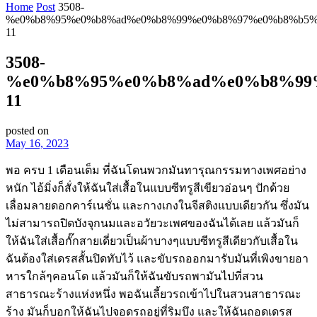
Home
Post
3508-
%e0%b8%95%e0%b8%ad%e0%b8%99%e0%b8%97%e0%b8%b5%
11
3508-
%e0%b8%95%e0%b8%ad%e0%b8%99
11
posted on
May 16, 2023
พอ ครบ 1 เดือนเต็ม ที่ฉันโดนพวกมันทารุณกรรมทางเพศอย่าง
หนัก ไอ้มิ่งก็สั่งให้ฉันใส่เสื้อในแบบซีทรูสีเขียวอ่อนๆ ปักด้วย
เลื่อมลายดอกคาร์เนชั่น และกางเกงในจีสติงแบบเดียวกัน ซึ่งมัน
ไม่สามารถปิดบังจุกนมและอวัยวะเพศของฉันได้เลย แล้วมันก็
ให้ฉันใส่เสื้อกั๊กสายเดี่ยวเป็นผ้าบางๆแบบซีทรูสีเดียวกับเสื้อใน
ฉันต้องใส่เดรสสั้นปิดทับไว้ และขับรถออกมารับมันที่เพิงขายอา
หารใกล้ๆคอนโด แล้วมันก็ให้ฉันขับรถพามันไปที่สวน
สาธารณะร้างแห่งหนึ่ง พอฉันเลี้ยวรถเข้าไปในสวนสาธารณะ
ร้าง มันก็บอกให้ฉันไปจอดรถอยู่ที่ริมบึง และให้ฉันถอดเดรส