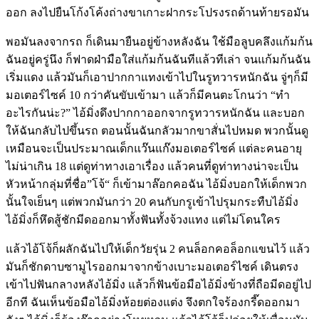
ออก ลงไปยืนโก้งโค้งถ่างขาเกาะฝากระโปรงรถด้านท้ายรอมัน
พอมันลงจากรถ ก็เดินมายืนอยู่ข้างหลังฉัน ใช้มือลูบคลึงแก้มก้น
ฉันอยู่ครู่นึง ก็ฟาดฝ่ามือใส่แก้มก้นฉันทีแล้วทีเล่า จนแก้มก้นฉัน
เริ่มแดง แล้วมันก็เอาปากกาแทงเข้าไปในรูทวารหนักฉัน จู่ๆก็มี
มอเตอร์ไซค์ 10 กว่าคันขับเข้ามา แล้วก็มีคนตะโกนว่า “ทำ
อะไรกันน่ะ?” ไอ้มิ่งดึงปากกาออกจากรูทวารหนักฉัน และบอก
ให้ฉันกลับไปขึ้นรถ ตอนนั้นฉันกลัวมากขาสั่นไปหมด พวกนั้นดู
เหมือนจะเป็นประมาณเด็กแว๊นแก๊งมอเตอร์ไซค์ แต่ละคนอายุ
ไม่น่าเกิน 18 แต่ดูท่าทางเอาเรื่อง แล้วคนที่ดูท่าทางน่าจะเป็น
หัวหน้ากลุ่มที่ชื่อ”โจ้“ ก็เข้ามาล๊อกคอฉัน ไอ้มิ่งบอกให้เด็กพวก
นั้นใจเย็นๆ แต่พวกมันกว่า 20 คนกับกรูเข้าไปรุมกระทืบไอ้มิ่ง
ไอ้มิ่งก็หึดสู้ชักมีดออกมาทั้งฟันทั้งจ้วงแทง แต่ไม่โดนใคร
แล้วไอ้โจ้ก็ผลักฉันไปให้เด็กวัยรุ่น 2 คนล็อกคอล็อกแขนไว้ แล้ว
มันก็ชักดาบซามูไรออกมาจากข้างเบาะมอเตอร์ไซค์ เดินตรง
เข้าไปฟันกลางหลังไอ้มิ่ง แล้วก็ฟันข้อมือไอ้มิ่งข้างที่ถือมีดอยู่ไป
อีกที ฉันเห็นข้อมือไอ้มิ่งห้อยต่องแต่ง จึงตกใจร้องกรี๊ดออกมา