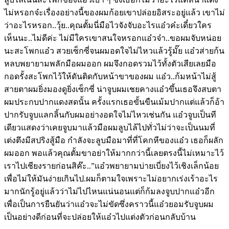
ไม่หรอกจ๋ะเรื่องอย่างนี้ของผมก้อยเขาปล่อยอิสระอยู่แล้ว เขาไม่
ว่าอะไรหรอก..วุ้ย..คุณตั้มนี่มือไวจังจับอะไรแอ๋วค๋ะเดี๋ยวใคร
เห็นนะ..ไม่ดีค่ะ ไม่มีใครเขาสนใจหรอกแอ๋วจ๋า..ขอผมจับหน่อย
นะสะโพกแอ๋ว สวยเซ็กซี่จนผมอดใจไม่ไหวแล้วรู้มั๊ย แอ๋วส่ายก้น
หลบพยายามพลักมือผมออก ผมจึงกอดรวมไว้ทั้งตัวเสียเลยมือ
กอดรั้งสะโพกไว้ให้ดันติดกับหน้าขาของผม แอ๋ว..ก้มหน้าไม่สู้
สายตาผมยิ่งมองดูยิ่งเซ็กซี่ น่าจูบผมเชยคางแอ๋วขึ้นเธอจึงสบตา
ผมประกบปากแดงสดนั้น ครั้งแรกเธอขั้นขืนเม้มปากแต่แล้วก็อ้า
ปากรับจูบแลกลิ้นกับผมอย่างอดใจไม่ไหวเช่นกัน แอ๋วจูบเป็นที
เดียวแสดงว่าเคยจูบมาแล้วมือผมลูบไล้ไปทั่วไม่ว่าจะเป็นนมที่
เต่งตึงมีสปริงสู้มือ กำลังจะลูบมือมาที่ที่โคกหีของแอ๋ว เธอก็ผลัก
ผมออก พอแล้วคุณตั้มขาอย่าให้มากกว่านี้เลยตรงนี้ไม่เหมาะไว้
เราไปเชียงรายก่อนสิค๊ะ..”แอ๋วพยายามบ่ายเบี่ยงไว้เชิงเล็กน้อย
เพื่อไม่ให้มันง่ายเกินไป.ผมก็ตามใจเพราะไม่อยากเร่งเร้าอะไร
มากนักรู้อยู่แล้วว่าไม่ไปไหนแน่นอนแต่ก็ก้มลงจูบปากแอ๋วอีก
เพื่อเป็นการยืนยันว่าแอ๋วจะไม่ขัดซึ่งคราวนี้แอ๋วยอมรับจูบผม
เป็นอย่างดีก่อนที่จะปล่อยให้แอ๋วไปแต่งตัวก่อนกลับบ้าน