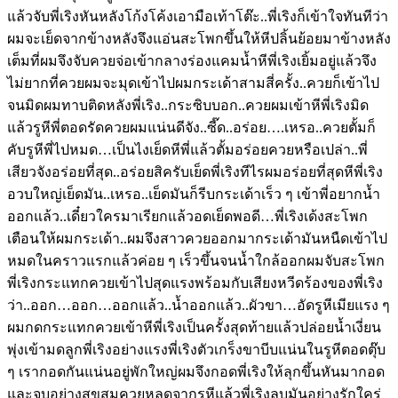
แล้วจับพี่เริงหันหลังโก้งโค้งเอามือเท้าโต๊ะ..พี่เริงก็เข้าใจทันทีว่า
ผมจะเย็ดจากข้างหลังจึงแอ่นสะโพกขึ้นให้หีปลิ้นย้อยมาข้างหลัง
เต็มที่ผมจึงจับควยจ่อเข้ากลางร่องแคมน้ำหีพี่เริงเยิ้มอยู่แล้วจึง
ไม่ยากที่ควยผมจะมุดเข้าไปผมกระเด้าสามสี่ครั้ง..ควยก็เข้าไป
จนมิดผมทาบติดหลังพี่เริง..กระซิบบอก..ควยผมเข้าหีพี่เริงมิด
แล้วรูหีพี่ตอดรัดควยผมแน่นดีจัง..ซี๊ด..อร่อย….เหรอ..ควยตั้มก็
คับรูหีพี่ไปหมด…เป็นไงเย็ดหีพี่แล้วตั้มอร่อยควยหรือเปล่า..พี่
เสียวจังอร่อยที่สุด..อร่อยสิครับเย็ดพี่เริงทีไรผมอร่อยที่สุดหีพี่เริง
อวบใหญ่เย็ดมัน..เหรอ..เย็ดมันก็รีบกระเด้าเร็ว ๆ เข้าพี่อยากน้ำ
ออกแล้ว..เดี๋ยวใครมาเรียกแล้วอดเย็ดพอดี…พี่เริงเด้งสะโพก
เตือนให้ผมกระเด้า..ผมจึงสาวควยออกมากระเด้ามันหนืดเข้าไป
หมดในคราวแรกแล้วค่อย ๆ เร็วขึ้นจนน้ำใกล้ออกผมจับสะโพก
พี่เริงกระแทกควยเข้าไปสุดแรงพร้อมกับเสียงหวีดร้องของพี่เริง
ว่า..ออก…ออก…ออกแล้ว..น้ำออกแล้ว..ผัวขา…อัดรูหีเมียแรง ๆ
ผมกดกระแทกควยเข้าหีพี่เริงเป็นครั้งสุดท้ายแล้วปล่อยน้ำเงี่ยน
พุ่งเข้ามดลูกพี่เริงอย่างแรงพี่เริงตัวเกร็งขาบีบแน่นในรูหีตอดตุ๊บ
ๆ เรากอดกันแน่นอยู่พักใหญ่ผมจึงกอดพี่เริงให้ลุกขึ้นหันมากอด
และจูบอย่างสุขสมควยหลุดจากรูหีแล้วพี่เริงลูบมันอย่างรักใคร่