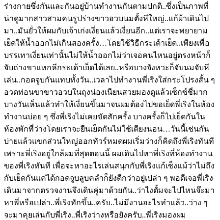
ร่างกายซึ่งกันและกันอยู่บ้านทำงานกันตามปกติ..ซึ่งเป็นภาพที่
น่าดูมากสาวสามคนรูปร่างขาวอวบนมตั้งหีใหญ่..แก้ผ้าเดินไป
มา..มันยั่วให้ผมกับเจ้าเก่งเงี่ยนแล้วเงี่ยนอีก..แต่เราจะพยายาม
เย็ดให้น้ำออกไม่เกินสองครั้ง…โดยใช้วิธีกระเด้าเย็ด..เพียงเพื่อ
บรรเทาเงี่ยนเท่านั้นไม่ให้น้ำออกไม่ว่าเจอคนไหนอยู่ตรงหน้าก็
จับถ่างขาแหกหีกระเด้าเย็ดได้เลย..หรือบางจังหวะก็จับนมจับหี
เล่น..กอดจูบกันแทบทั้งวัน..เวลาไปทำงานพี่เริงใส่กระโปรงสั้น ๆ
อวดท่อนขาขาวอวบในถุงน่องเนียนสวยมองดูแล้วเซ็กซ์ชี่มาก
บางวันเห็นแล้วทำให้เงี่ยนขึ้นมาจนผมต้องไปขอเย็ดพี่เริงในห้อง
ทำงานบ่อย ๆ ซึ่งพี่เริงไม่เคยขัดสักครั้ง บางครั้งก็ไปเย็ดกันใน
ห้องพักที่ว่างโดยเราจะยืนเย็ดกันไม่ใช้เตียงนอน…วันนี้เช่นกัน
บ่ายแล้วแขกส่วนใหญ่ออกทัวร์หมดผมเริ่มว่างก็คิดถึงพี่เริงทันที
เพราะพี่เริงอยู่ใกล้ผมที่สุดตอนนี้ ผมเดินไปหาพี่เริงที่ห้องทำงาน
ของพี่เริงทันที เพื่อจะหาอะไรเล่นสนุกกับพี่เริงแก้เซ็งแม้ว่าไม่ถึง
กับเย็ดกันแค่ได้กอดจูบลูบคลำก็ยังดีกว่าอยู่เปล่า ๆ พอดีเจอพี่เริง
เดินมาจากตรวจงานจึงเดินคู่มาด้วยกัน..ว่าไงตั้มจะไปไหนจ๊ะมา
หาพี่หรือเปล่า..พี่เริงทักขึ้น..ครับ..ไม่มีงานอะไรทำแล้ว..ว่าง ๆ
จะมาคุยเล่นกับพี่เริง..พี่เริงว่างหรือยังครับ..พี่เริงมองผม