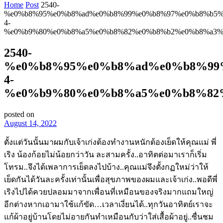
Home
Post
2540-
%e0%b8%95%e0%b8%ad%e0%b8%99%e0%b8%97%e0%b8%b5%
4-
%e0%b9%80%e0%b8%a5%e0%b8%82%e0%b8%b2%e0%b8%a3%
2540-
%e0%b8%95%e0%b8%ad%e0%b8%99
4-
%e0%b9%80%e0%b8%a5%e0%b8%82
posted on
August 14, 2022
ตั้งแต่วันนั้นมาผมกับเจ้าเก่งต้องทำงานหนักต้องเย็ดให้คุณแม่ พี่
เริง น้องก้อยไม่น้อยกว่าวัน ละสามครั้ง..อาทิตต่อมาเราก็เริ่ม
โทรม..จึงได้เพลาการเย็ดลงไปบ้าง..คุณแม่จึงตั้งกฏใหม่ว่าให้
เย็ดกันได้วันละครั้งเท่านั้นเพื่อสุขภาพของผมและเจ้าเก่ง..พอดีพี่
เริงไปได้ควยปลอมมาจากเพื่อนที่เหมือนของจริงมากแถมใหญ่
อีกต่างหากเอามาใช้แก้ขัด…เวลาเงี่ยนได้..ทุกวันอาทิตย์เราจะ
แก้ผ้าอยู่บ้านโดยไม่อายกันทำเหมือนกับว่าใส่เสื้อผ้าอยู่..ซื่นชม