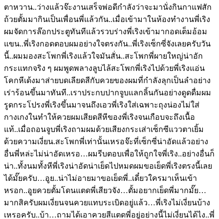
ตาหวาน..ว่างแล้วจ๊ะงานเสร็จพ่อดีกำลังว่าจะมานั่งกินกาแฟสัก
ถ้วยตั้มมากินเป็นเพื่อนพี่แล้วกัน..เมื่อเข้ามาในห้องทำงานพี่เริง
ผมจัดการล๊อกประตูทันทีแล้วรวบร่างพี่เริงเข้ามากอดเต็มอ้อม
แขน..พี่เริงกอดตอบผมอย่างใจตรงกัน..พี่เริงเซ็กซี่จังเลยครับวัน
นี้..ผมมองสะโพกพี่เริงแล้วใจมันสั่น..สะโพกพี่ผายใหญ่น่าอัก
กระแทกจริง ๆ ผมพูดพลางลูบไล้สะโพกพี่เริงไปด้วยพี่เริงแอ่น
โคกหีเด้งมาส่ายบดเลียดสีกับควยของผมที่กำลังลุกเป็นลำอย่าง
เร่าร้อนขึ้นมาทันที..เราประกบปากจูบแลกลิ้นกันอย่างดูดดื่มผม
รูดกระโปรงพี่เริงขึ้นมาจนถึงเอวพี่เริงใส่เฉพาะถุงน่องไม่ใส่
กางเกงในทำให้ควยผมเสียดสีหีของพี่เริงจนเกือบจะถึงเนื้อ
แท้..เมื่อถอนจูบพี่เริงถามผมด้วยเสียงกระเส่าเซ็กซีแววตาเยิ้ม
ด้วยความเงี่ยน.สะโพกพี่เท่านั้นเหรอจ๊ะที่เซ็กซี่น่าอัดแล้วอย่าง
อื่นพี่หล่ะไม่น่าอัดเหรอ…ผมรีบตอบเพื่อให้ถูกใจพี่เริง..อย่างอื่นก็
น่า..ทั้งนมทั้งหีพี่เริงน่าอัดน่าเย็ดไปหมดผมขอเย็ดพี่เริงตรงนี้เลย
ได้มั๊ยครับ…อูย..น่าไม่อายมาขอเย็ดพี่..เดี๋ยวใครมาเห็นเข้า
หรอก..อูยควยตั้มโดนแตดพี่เสียวจัง…ตั้มอยากเย็ดพี่มากมั๊ย…
มากสิครับผมเงี่ยนจนควยแทบระเบิดอยู่แล้ว…พี่เริงไม่เงี่ยนบ้าง
เหรอครับ..บ้า…ถามได้เอาควยสีแตดพี่อยู่อย่างนี้ไม่เงี่ยนได้ไง..พี่