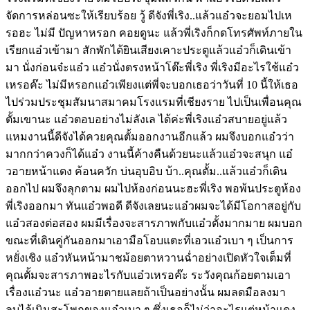
จัดการหล่อนซะให้เรียบร้อย วู้ ดีจังพี่เริง..แล้วแอ๋วจะยอมไปเห
รอฮะ ไม่มี ปัญหาหรอก คอยดูนะ แล้วพี่เริงก็กดโทรศัพท์ภายใน
เรียกแอ๋วเข้ามา สักพักได้ยินเสียงเคาะประตูแล้วแอ๋วก็เดินเข้า
มา นั่งก่อนจ๋ะแอ๋ว แอ๋วนั่งตรงหน้าโต๊ะพี่เริง พี่เริงมีอะไรใช้แอ๋ว
เหรอค๊ะ ไม่มีหรอกแอ๋วเพียงแต่พี่จะบอกเธอว่าวันที่ 10 นี้ให้เธอ
ไปร่วมประชุมสัมนาสมาคมโรงแรมที่เชียงราย ไปเป็นเพื่อนคุณ
ตั้มเขานะ แอ๋วตอบอย่างไม่ลังเล ได้ค่ะพี่เริงแอ๋วสบายอยู่แล้ว
แหมงานนี้ดีจังได้ควยคุณตั้มออกงานอีกแล้ว ผมจึงบอกแอ๋วว่า
มากกว่าควงก็ได้แอ๋ว งานนี้ค้างคืนด้วยนะแล้วแอ๋วจะสนุก แอ๋
วอายหน้าแดง ค้อนควัก บ่นอุบอิบ บ้า..คุณตั้ม..แล้วแอ๋วก็เดิน
ออกไป ผมจึงลุกตาม ผมไปห้องก่อนนะฮะพี่เริง พอพ้นประตูห้อง
พี่เริงออกมา ทันแอ๋วพอดี ดีจังเลยนะแอ๋วผมจะได้มีโอกาสอยู่กับ
แอ๋วสองต่อสอง ผมมีเรื่องจะสารภาพกับแอ๋วตั้งมากมาย ผมบอก
ขณะที่เดินคู่กันออกมาเอามือโอบแตะที่เอวแอ๋วเบา ๆ เป็นการ
หยั่งเชิง แอ๋วหันหน้ามาชม้อยตาหวานฉ่ำอย่างเปิดหัวใจเต็มที่
คุณตั้มจะสารภาพอะไรกับแอ๋วเหรอค๊ะ ระวังคุณก้อยตามเอา
เรื่องแอ๋วนะ แอ๋วอายตายแลยถ้าเป็นอย่างนั้น ผมลดมือลงมา
ลูบไล้เนินสะโพกของแอ๋วเบา ๆ ซึ่งเธอก็ไม่ว่าอะไรแต่หน้าแดง