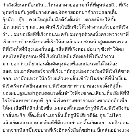
กำลังเงี่ยนเหมือนกัน…ไหนเอาควยออกมาให้พี่ดูหน่อยสิ…พี่เริง
พูดพร้อมกับรูดซิปกางเกงผมงัดควยออกมากำกระถอกเต็ม
อุ้งมือ…อุ๊ย…ควยใหญ่เต็มมือดีจังตั้มจ๋า…ตกลงพี่จะให้ตั้ม
เย็ด..แต่เร็ว ๆ นะ…ผมดันพี่เริงไปยืนพิงโต๊ะทำงานแล้วบอกพี่เริง
ว่า….ผมขอเลียหีพี่เริงก่อนนะครับผมทรุดตัวลงนั่งตรงหว่างขาพี่
เริงยกขาข้างหนึ่งของพี่เริงให้ถ่างอ้าออกซบหน้าสูดดมตรงร่อง
หีพี่เริงทั้งที่มีถุงน่องกั้นอยู่..กลิ่นหีพี่เริงหอมอ่อน ๆ ซึ่งทำให้ผม
หลงไหลที่สุดขณะที่พี่เริงหันไปหยิบคัตเตอร์ที่โต๊ะทำงาน
มา..บอกว่า..เดี๋ยวก่อนตั้มตัดถุงน่องพี่ออกก่อนจะได้ไม่ต้อง
ถอด..ผมเอาคัตเตอร์จากพี่เริงมาตัดถุงน่องตรงร่องหีพี่เริงให้ขาด
ออก..เอามือแหวกให้กว้างแล้วแซะลิ้นเข้าไปในร่องหีที่น้ำเงี่ยน
พี่เริงเริ่มหลั่งเยิ้มออกมา..พี่เริงยกขาพาดบ่าของผมเด้งหีสู้ลิ้น
ของผม..อูย..อย่าดูดแตดแรงตั้มจ๋าใจพี่จะขาด..เสียว..ตั้มเลียหีพี่ที
ไรใจพี่แทบขาดทุกที..อูย..พี่เริงครางพยายามถ่างขาออกอีกเพื่อ
ให้ผมเลียหีได้ลึกล้ำยิ่งขึ้น..ผมสองลิ้นแยงเข้ารูหีพี่เริง..พี่เริงถึงกับ
ขาสั่นระริก..ซี๊ด..ตั้มจ๋า..เอาลิ้นเย็ดรูหีพี่เสียวดีจัง..อูย..ไม่ไหว
แล้วเย็ดเถอะเอาควยเย็ดหีพี่ดีกว่าอย่าเอาลิ้นเย็ดเลย…ผมจึงถอน
ปากจากหีลุกขึ้นจูบปากพี่เริงอีกครั้งมือก็ขยำนมบี้เคล้นอย่างแรง