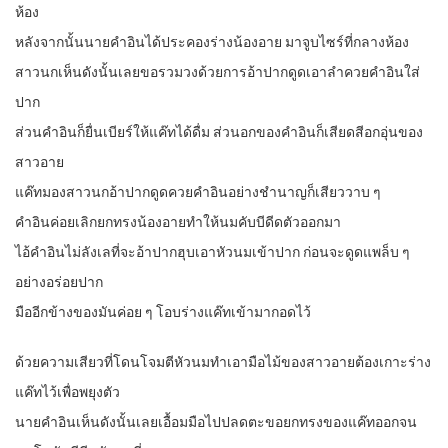
ห้อง
หลังจากนั้นนายคำอินได้ประคองร่างน้องอาย มาจูบไซร์ที่กลางห้อง
สาวนกเห็นดังนั้นเลยขอรวมวงด้วยการอ้าปากดูดเอาลำควยคำอินใส่
ปาก
ส่วนคำอินก็ยื่นเบียร์ให้แค๊ทได้ดื่ม ส่วนอกของคำอินก็เสียดสีอกอุ่นของ
สาวอาย
แค๊ทมองสาวนกอ้าปากดูดควยคำอินอย่างชำนาญก็เสียววาบ ๆ
คำอินค่อยเลิกยกทรงน้องอายทำให้นมคับบีดีดตัวออกมา
ไอ้คำอินไม่ลังเลที่จะอ้าปากฮุบเอาหัวนมเข้าปาก ก่อนจะดูดแพล็บ ๆ
อย่างอร่อยปาก
มืออีกข้างของมันค่อย ๆ โอบร่างแค๊ทเข้ามากอดไว้
ด้วยความเสียวที่โดนโจมตีหัวนมทำเอามือไม้ของสาวอายต้องเกาะร่าง
แค๊ทไว้เพื่อพยุงตัว
นายคำอินเห็นดังนั้นเลยเอื้อมมือไปปลดตะขอยกทรงของแค๊ทออกจน