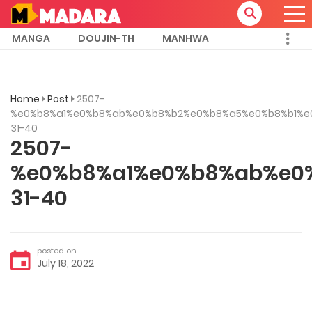
MANGA
DOUJIN-TH
MANHWA
Home
Post
2507-
%e0%b8%a1%e0%b8%ab%e0%b8%b2%e0%b8%a5%e0%b8%b1%e
31-40
2507-
%e0%b8%a1%e0%b8%ab%e0
31-40
posted on
July 18, 2022