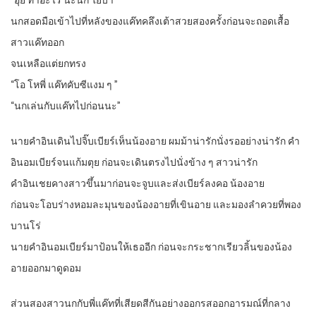
“อุ๊ย ทำอะไร นะนก ใยบ้า”
นกสอดมือเข้าไปที่หลังของแค๊ทคลึงเต้าสวยสองครั้งก่อนจะถอดเสื้อ
สาวแค๊ทออก
จนเหลือแต่ยกทรง
“โอ โหพี่ แค๊ทคับซีแงม ๆ ”
“นกเล่นกับแค๊ทไปก่อนนะ”
นายคำอินเดินไปจิ๊บเบียร์เห็นน้องอาย ผมม้าน่ารักนั่งรออย่างน่ารัก คำ
อินอมเบียร์จนแก้มตุย ก่อนจะเดินตรงไปนั่งข้าง ๆ สาวน่ารัก
คำอินเชยคางสาวขึ้นมาก่อนจะจูบและส่งเบียร์ลงคอ น้องอาย
ก่อนจะโอบร่างหอมละมุนของน้องอายที่เขินอาย และมองลำควยที่พอง
บานโร่
นายคำอินอมเบียร์มาป้อนให้เธออีก ก่อนจะกระชากเรียวลิ้นของน้อง
อายออกมาดูดอม
ส่วนสองสาวนกกับพี่แค๊ทที่เสียดสีกันอย่างออกรสออกอารมณ์ที่กลาง