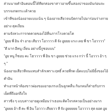
ส่วนนายคำอินตอนนี้ได้ทียกสองขาสาวอายขึ้นสองบ่าของมันก่อนจะ
บรรจงกดกระเด้าควย
เข้าหีของน้องอายแบบเน้น ๆ น้องอาจเสียวจนบิดกายไปมาร่อนร่างกาย
อย่าง สุดเงี่ยน
ตามจังหวะการกดควยของไอ้หื่นภารโรงควยโต
“อูยย พี่ อิน จ๋า อาย เสียวว โอวววว ดี จัง อูยยย แรง เลย พี่ ขา โอวววว”
“ดี มาก อีหนู เงี่ยน อย่างนี้กูชอบบบ”
“อูย หนู ก็ชอบ คะ โฮวววว พี่ อิน ขา อูยยย ช่วย แรง กว่า นี้ โอววว อ้า ๆ
ๆ ”
น้องอายเสียวหีจนแทบสำลักเพราะฤทธิ์ ควยที่กด เย็ดแบบไม่มียั้งของไอ้
คำอิน
ทำเอาหน้าท้องขาวผ่องของอายเกรงเป็นลูกคลื่น ก้นกลมก็ส่ายรับการ
เย็ดที่ถึงอกถึงใจ
สาวซิง ๆ แบบสาวอายดูเหมือนว่าเธอจะติดใจรสควยเป็นอย่างมาก
“อูยยย อ้า ดี คะ พี่ อิน โอววว เสียยวว หี จัง อูยยยยย โอวววว สุด ยอด อูย