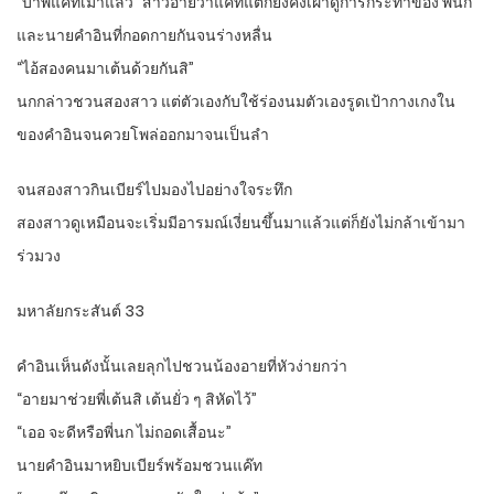
“บ้าพี่แค๊ทเมาแล้ว” สาวอายว่าแค๊ทแต่ก็ยังคงเฝ้าดูการกระทำของ พี่นก
และนายคำอินที่กอดกายกันจนร่างหลื่น
“ไอ้สองคนมาเต้นด้วยกันสิ”
นกกล่าวชวนสองสาว แต่ตัวเองกับใช้ร่องนมตัวเองรูดเป้ากางเกงใน
ของคำอินจนควยโพล่ออกมาจนเป็นลำ
จนสองสาวกินเบียร์ไปมองไปอย่างใจระทึก
สองสาวดูเหมือนจะเริ่มมีอารมณ์เงี่ยนขึ้นมาแล้วแต่ก็ยังไม่กล้าเข้ามา
ร่วมวง
มหาลัยกระสันต์ 33
คำอินเห็นดังนั้นเลยลุกไปชวนน้องอายที่หัวง่ายกว่า
“อายมาช่วยพี่เต้นสิ เต้นยั่ว ๆ สิหัดไว้”
“เออ จะดีหรือพี่นก ไม่ถอดเสื้อนะ”
นายคำอินมาหยิบเบียร์พร้อมชวนแค๊ท