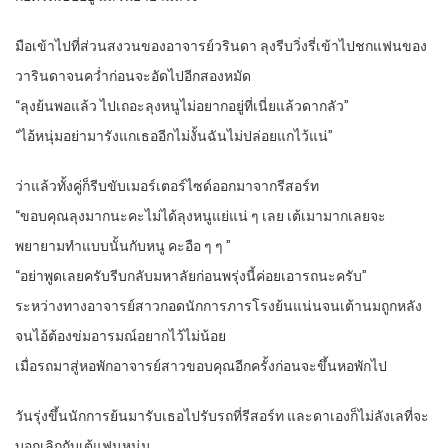
มือเข้าไปที่ส่วนสงวนของอาจารย์วรินดา ลุงรีบวิ่งรี่เข้าไปชกแฟนของ
วารินดาจนคว่ำก่อนจะอัดไปอีกสองหมัด
“ลุงย้นพอแล้ว ไปเถอะลุงหนูไม่อยากอยู่ที่เนี่ยแล้วดากลัว”
“ไอ้หนุ่มอย่ามารังแกเธออีกไม่งั้นฉันไม่ปล่อยแกไว้แน่”
ว่าแล้วทั้งคู่ก็รีบขับเมอร์เตอร์ไซด์ออกมาจากรีสอร์ท
“ขอบคุณลุงมากนะคะไม่ได้ลุงหนูแย่แน่ ๆ เลย เต้เมามากเลยจะ
พยายามทำแบบนั้นกับหนู คะอือ ๆ ๆ ”
“อย่าพูดเลยครับรีบกลับมหาลัยก่อนพรุ่งนี้ค่อยเอารถนะครับ”
ระหว่างทางอาจารย์สาวกอดนักการภารโรงย้นแน่นจนเต้านมถูกหลัง
จนไอ้ต้องข่มอารมณ์อยากไว้ไม่น้อย
เมื่อรถมาสู่หอพักอาจารย์สาวขอบคุณอีกครั้งก่อนจะขึ้นหอพักไป
วันรุ่งขึ้นนักการย้นมารับเธอไปรับรถที่รีสอร์ท และดาเองก็ไม่ลังเลที่จะ
บอกเลิกกับเต้แฟนหนุ่ม