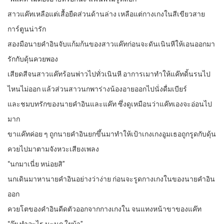
สาวแค๊ทเหลือแต่เสื้อยืดส่วนด้านล่าง เหลือแต่กางเกงในสีเขียวสาย
การ์ตูนน่ารัก
สองมือนายคำอินจับแก้มก้นของสาวแค๊ทก่อนจะดันเนินหีให้เอนออกมา
รักกับดุ้นควยพอง
เสียดสีจนสาวแค๊ทร้อนพ่าวไปทั่วเนินหี อาการเมาทำให้แค๊ทดิ้นรนไป
ไหนไม่ออก แล้วส่วนสาวนกพาร่างน้องอายออกไปนั่งดื่มเบียร์
และชมบทรักของนายคำอินและแค๊ท ซึ่งดูเหมือนว่าแค๊ทเองจะอ่อนไป
มาก
ขาแค๊ทค่อย ๆ ถูกนายคำอินยกขึ้นมาทำให้เป้าเกงเกงอูมเธอถูกรูดกับดุ้น
ควยไปมาตามจังหวะเสียงเพลง
“นกมาเนี่ย หน่อยสิ”
นกเดินมาหานายคำอินอย่างว่าง่าย ก่อนจะรูดกางเกงในของนายคำอิน
ออก
ควยโตของคำอินดีดตัวออกจากกางเกงใน จนแทงหน้าขาของแค๊ท