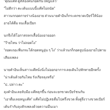
“คุณแค๊ท ดูสิสองคนกอดกันใหญ่แล้ว”
“ไม่ดีกว่า คะเต้นแบบนี้แค๊ทไม่ถนัด”
สาวนกกอดกายร่างน้องอาย ส่วนนายคำอินก็กระดกขวดเบียร์ให้น้อง
อายได้ดื่ม จนเสื้อเปียก
นกจึงได้โอกาสถลกเสื้อน้องอายออก
“ว๊ายไหน ว่าไม่ถอดไง”
“ถอดเถอะพี่นกจะได้กอดหนูอุ่น ๆ ไง” ว่าแล้วนกก็กอดจูบน้องอายไปตาม
เสียงเพลง
นายคำอินเห็นสาวแค๊ทนั่งนิ่งไม่ออกอาการเลยเดินไปทักทายอีกครั้ง
“น่าเต้นด้วยกันไหม รังเกียจลุงหรือ”
“ป…ปล่าว คะ”
ลุงคำอินเลยจับมือ แค๊ทลุกขึ้น ก่อนจะยกขวดเบียร์ชนกัน
“เอาดื่มเลยหนูแค๊ท” แค๊ทไม่ปฎิเสธดื่มไปครึ่งขวด ทั้งคู่จึงวางขวดเบียร์
เต้นรำกับลุงสักเพลงด้วยความมึนเมา