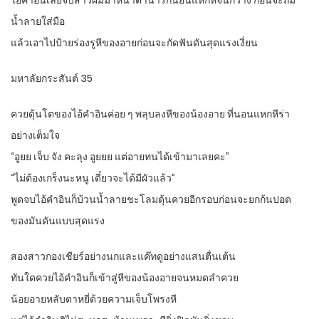
ไอ้คำอินเลยจับสาวผมม้าหน้าตาน่ารักนอนแหกหีจนกว้าง ก่อนจะถ่ม
น้ำลายใส่มือ
แล้วเอาไปป้ายร่องรูหีของอายก่อนจะกัดฟันดันสุดแรงเงี่ยน
มหาลัยกระสันต์ 35
ควยดุ้นโตของไอ้คำอินค่อย ๆ พลุบลงหีของน้องอาย ที่นอนแหกหีร่า
อย่างเต็มใจ
“อูยย เจ็บ จัง คะลุง อูยยย แต่อายทนได้เข้ามาเลยคะ”
“ไม่ต้องเกร็งนะหนู เดี๋ยวจะได้มีผัวแล้ว”
พูดจบไอ้คำอินก็บ้วนน้ำลายชะโลมดุ้นควยอีกรอบก่อนจะยกก้นปอด
ของมันดันแบบสุดแรง
สองสาวกองเชียร์อย่างนกและแค๊ทดูอย่างแสนตื่นเต้น
ทันใดควยไอ้คำอินก็เข้าสู่หีของน้องอายจนหมดลำควย
น้อยอายหลับตาหยี่ด้วยความเจ็บโพรงหี