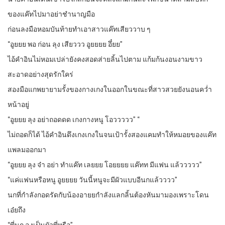
ของแค๊ทไปมาอย่าชำนาญมือ
ก่อนลงมือหอมบันท้ายทำเอาสาวแค๊ทเสียววาบ ๆ
“อูยยย พอ ก่อน ลุง เสียววว อูยยยย อึ๋ยย”
ไอ้คำอินไม่หอมเปล่ายังคงสอดส่ายลิ้นไปตาม แก้มก้นงอนงามขาว
สะอาดอย่างสุดรักใคร่
สองมือแกพยายามรั้งของกางเกงในออกในขณะที่สาวสวยยังนอนคว่ำ
หน้าอยู่
“อูยยย ลุง อย่าถอดดด เกงกางหนู โอววววว” “
ไม่ถอดก็ได้ ไอ้คำอินดึงเกงเกงในจนเป้ารั้งสองแคมทำให้หมอยของแค๊ท
แพลมออกมา
“อูยยย ลุง จ๋า อย่า ทำแค๊ท เลยยย โอยยยย แค๊ทท มีแฟน แล้ววววว”
“แค่แฟนหรือหนู อูยยยย วันนี้หนูจะมีผัวแบบอีนกแล้วววว”
นกที่กำลังกอดรัดกับน้องอายยกำลังแลกลิ้นต้องหันมามองเพราะโดน
เอ๋ยถึง