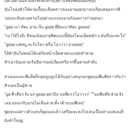
แต่ไอ้คำอินสิไม่สะทกสะท้านเพราะหียิ่งฟิตมันยิ่งชอบ
มันโขย่งตัวให้ควยเปื้อนเลือดสาวของอายออกมาจนเกือบหลุดจากหี
ก่อนจะดันควยสวนไปอย่างแรงจนอายร้องครางร่าออกมา
“อูยย เบา สิคะ อาย เจ็บ อูยยย พี่อินเบาสิคะ อูยยยย”
“เบาได้ไงจ๊ะ หีของน้องอายฟิตแบบนี้ต้องโดนเย็ดหนัก ๆ มันถึงจะสะใจ”
“อูยยย แต่หนู จะรับไหว หรือ โอวววว อายยยย”
ไอ้คำอินไม่ตอบได้แต่ก้มหน้าเย็ดควยแบบสุดลำควย
ทำเอาน้องอายเริ่มมีอารมณ์เงี่ยนทวีมากขึ้นตามลำดับ
ส่วนนกและพี่แค็ทก็กอดจูบลูบไล้กันอย่างสนุกนกดูดนมพี่แค๊ทราวกับว่า
ตัวเองเป็นผู้ชาย
“อูย พี่ เสียว จัง นก อูยยย อย่าบีบ นมพี่แรงโอวววว” “”นมพี่แค๊ท สวย จัง
เลย นมนกกับอายไม่เห็นสวย ตั้ง เต้าแบบพี่เลย”
พูดจบแม่สาวตัวแสบก็ดูดนมแล้ว เตรียมจะลงไปเล่นเบื้องล่างแต่เธอก็
ยังทำใจอยู่