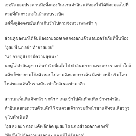
เธอจึง ยอมประสานมือทั้งสองกันนานคำอิน แค๊ทอดไม่ได้ที่จะมองไปที่
ควยที่ดันกางเกงในผ้าแทบระเบิด
แต่ทั้งคู่ยังคงขยับเท้าเต้นรำไปตามจังหวะเพลงช้า ๆ
ส่วนคู่ของนกได้จับน้องอายถอดเกงเกงออกแล้วนอนอดรัดกันที่พื้นห้อง
“อูยย พี่ นก อย่า ทำอายยยย”
“น่า อายดูสิ เรามีความสุขนะ”
นกดูไอ้คำอินคู่ขา เต้นรำจีบพี่แค๊ทไป คำอินพยายามระแซะร่างเข้าใกล้
แค๊ท ก็พยายามโก้งตัวหลบไปตามจังหวะการเต้น มือข้างหนึ่งเริ่มโอบ
ไหล่ของแค๊ทในร่างมัน เข้าใกล้เธอเข้ามาอีก
สาวนกเห็นพี่แค๊ทกลัว ๆ กล้า ๆ เลยเข้าไปดันตัวแค๊ทเข้าหาคำอิน
คำอินเลยกอดรวบตัวแค๊ทไว้ จนควยเจ้ากรรมสีหน้าขาแค๊ทจนเสียววูว
ๆ ไปทั่วเนินหี
“อุย ลุง อย่า กอด แค๊ท อึดอัด อุยยย ใย นก อย่าถอดกางเกงพี่”
“พี่แค๊ท ไม่ต้องอายหรอกนะ แฟนพี่ไม่รู้หลอก”