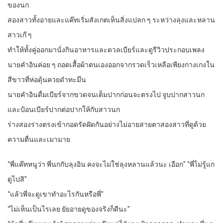
ของนก
สองสาวทั้งอายและแค๊ทเริ่มสังเกตเห็นสิ่งแปลก ๆ ระหว่างลุงและหลาน
สาวเก๊ ๆ
ทำให้ทั้งคู่ออกมานั่งกินอาหารและดวลเบียร์และดูรีวิวประกอบเพลง
นายคำอินค่อย ๆ ถอดเสื้อผ้าตนเองออกจากรวดเร็วเหลือเพียงกางเกงใน
สีขาวที่ห่อดุ้นควยดำทะมึน
นายคำอินดื่มเบียร์จากขวดจนเต็มปากก่อนจะตรงไป จูบปากสาวนก
และป้อนเบียร์ปากต่อปากให้กับสาวนก
ร่างสองร่างตรงเข้ากอดรัดฝัดกันอย่างไม่อายสายตาสองสาวที่ดูด้วย
ความตื่นและเมามาย
“พี่แค๊ทหนูว่า พี่นกกับลุงอิน คงจะไม่ใช่ลุงหลานแล้วนะ เอือก” “พี่ไม่รู้แก
ดูไปสิ”
“แล้วพี่จะดูเขาทำอะไรกันหรือพี่”
“ไม่เห็นเป็นไรเลย ยัยอายดูของจริงก็ดีนะ”