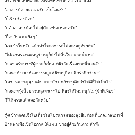
อาจารย์กลับที่พักก็มีโทรศัพท์เข้ามาคือไอ้เฒ่าเอง
“อาจารย์ดาผมเองครับ เป็นไงครับ”
“ก็เรียบร้อยดีคะ”
“แล้วอาจารย์ดาไม่อยู่กับแฟนแหละครับ”
“ก็ดากับแฟนยัง ๆ ”
“ผมเข้าใจครับ แล้วทำไมอาจารย์ไม่ลองอยู่ด้วยกัน”
“ไม่เอาหรอกคะหนูว่าหนูก็ยังไม่มั่นใจขนาดนั้นคะ”
“อ.ดา ครับบางทีผู้ชายก็เห็นแก่ตัวกับเรื่องพวกนี้นะครับ”
“ลุงคะ ถ้าเขาต้องการหนูแค่ตัวหนูก็คงเลิกรักดีกว่าคะ”
“เอาแหละหนูลุงแค่จะแนะนำ แต่ถ้าหนูคิดว่าไม่ดีก็ไม่เป็นไร”
“ลุงคะพรุ่งนี้รบกวนลุงพาเราไปเที่ยวได้ไหมหนูก็ไม่รู้จักที่เที่ยว”
“ก็ได้ครับแล้วเจอกันครับ”
รุ่งเช้าทุกคนจึงไปเที่ยวในโปรแกรมของลุงย้น ก่อนที่แกจะกลับมาที่
บ้านพักเพื่อเปิดโอกาสให้แฟนเขาอยู่ด้วยกันตามลำพัง