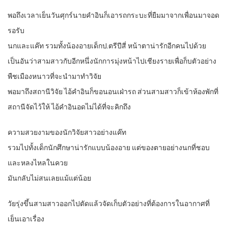
พอถึงเวลาเย็นวันศุกร์นายคำอินก็เอารถกระบะที่ยืมมาจากเพื่อนมาจอด
รอรับ
นกและแค๊ท รวมทั้งน้องอายเด็กป.ตรีปีสี่ หน้าตาน่ารักอีกคนไปด้วย
เป็นอันว่าสามสาวกับอีกหนึ่งนักการมุ่งหน้าไปเชียงรายเพื่อก็บตัวอย่าง
พืชเมืองหนาวที่จะนำมาทำวิจัย
พอมาถึงสถานีวิจัย ไอ้คำอินก็ขอนอนเฝ่ารถ ส่วนสามสาวก็เข้าห้องพักที่
สถานีจัดไว้ให้ ไอ้คำอินอดไม่ได้ที่จะคิกถึง
ความสวยงามของนักวิจัยสาวอย่างแค๊ท
รวมไปทั้งเด็กนักศึกษาน่ารักแบบน้องอาย แต่ของตายอย่างนกที่ชอบ
และหลงไหลในควย
มันกลับไม่สนเลยแม้แต่น้อย
วัยรุ่งขึ้นสามสาวออกไปตัดแล้วจัดเก็บตัวอย่างที่ต้องการในอากาศที่
เย็นเอาเรื่อง