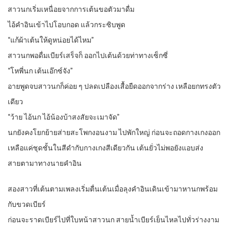
สาวนกเริ่มเหนื่อยจากการเต้นขอตัวมาดื่ม
ไอ้คำอินเข้าไปโอบกอด แล้วกระซิบพูด
“แก้ผ้าเต้นให้ดูหน่อยได้ไหม”
สาวนกพอดื่มเบียร์เสร็จก็ ออกไปเต้นด้วยท่าทางเซ็กซี่
“โหพี่นก เต้นเอ๊กซ์จัง”
อายพูดจบสาวนกก็ค่อย ๆ ปลดเปลืองเสื้อยืดออกจากร่าง เหลือยกทรงตัว
เดียว
“ว้าย ไอ้นก ไอ้น้องบ้าสงสัยจะเมาจัด”
นกยังคงโยกย้ายส่ายสะโพกงอนงาม ไปพักใหญ่ ก่อนจะถอดกางเกงออก
เหลือแค่ชุดชั้นในสีดำกับกางเกงสีเดียวกัน เต้นยั่วไม่พอยังแอบส่ง
สายตามาทางนายคำอิน
สองสาวที่เต้นตามเพลงเริ่มตื่นเต้นเมื่อลุงคำอินเดินเข้ามาหานกพร้อม
กับขวดเบียร์
ก่อนจะราดเบียร์ไปที่ใบหน้าสาวนก สายน้ำเบียร์เย็นไหลไปทั่วร่างงาม