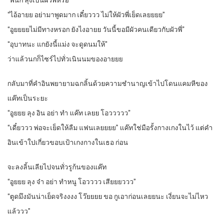
“พี่นก ลุงเป็นผัวพี่หรือ”
“ไอ้อายย อย่ามาพูดมาก เดี๋ยววว ไม่ให้ผัวพี่เย็ดเลยยยย”
“อูยยยยไม่มีทางหรอก ยังไงอายย วันนี้ขอมีผัวคนเดียวกับผัวพี่”
“อุบาทนะ แกยังนี้แม่ง จะดูดนมให้”
ว่าแล้วนกก็ไซร์ไปทั่วเนินนมของอายยย
กลับมาที่คำอินพยายามฉกลิ้นด้วยความชำนาญเข้าไปโดนแคมหีของ
แค๊ทเป็นระยะ
“อูยยย ลุง อิน อย่า ทำ แค๊ท เลยย โอววววว”
“เดี๋ยววว พ่อจะเย็ดให้ลืม แฟนเลยยยย” แค๊ทใช่มือรั้งกางเกงในไว้ แต่คำ
อินเข้าใปเกี่ยวขอบเป้าเกงกางในเธอ ก่อน
จะลงลิ้นเลียไปจนทั่วรูก้นของแค๊ท
“อูยยย ลุง จ๋า อย่า ทำหนู โอวววว เสียยยววว”
“ตูดมึงมันน่าเย็ดจริงงงง โว๊ยยยย ขอ กูเอาก่อนเลยยนะ เงี่ยนจะไม่ไหว
แล้ววว”