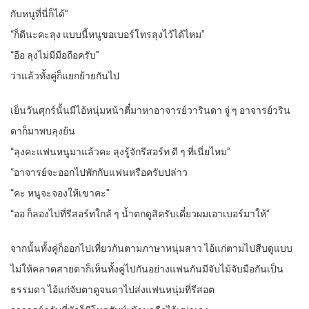
กับหนูที่นี่ก็ได้”
“ก็ดีนะคะลุง แบบนี้หนูขอเบอร์โทรลุงไว้ได้ไหม”
“อือ ลุงไม่มีมือถือครับ”
ว่าแล้วทั้งคู่ก็แยกย้ายกันไป
เย็นวันศุกร์นั้นมีไอ้หนุ่มหน้าตี๋มาหาอาจารย์วารินดา จู่ ๆ อาจารย์วริน
ดาก็มาพบลุงย้น
“ลุงคะแฟนหนูมาแล้วคะ ลุงรู้จักรีสอร์ท ดี ๆ ที่เนี่ยไหม”
“อาจารย์จะออกไปพักกับแฟนหรือครับปล่าว
“คะ หนูจะจองให้เขาคะ”
“ออ ก็ลองไปที่รีสอร์ทใกล้ ๆ น้ำตกดูสิครับเดี๋ยวผมเอาเบอร์มาให้”
จากนั้นทั้งคู่ก็ออกไปเที่ยวกันตามภาษาหนุ่มสาว ไอ้แก่ตามไปสืบดูแบบ
ไม่ให้คลาดสายตาก็เห็นทั้งคู่ไปกันอย่างแฟนกันมีจับไม้จับมือกันเป็น
ธรรมดา ไอ้แก่จับตาดูจนดาไปส่งแฟนหนุ่มที่รีสอต