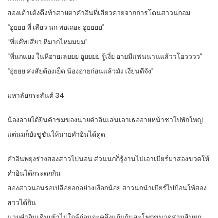
สองเต้าเต้งตึงท้าสายตาคำอินที่เสียวควยจากการโดนสาวนกอม
“อูยยย พี่ เสียว นก พอเถอะ อูยยยย”
“พี่แค๊ทเสียว หีมากไหมมมม”
“พี่นกแยง ในหีอายเลยยย อูยยยย รู้เงี่ย อายมีแฟนนานแล้ววโอวววว”
“อุ่ยยย สงสัยต้องเย็ด น้องอายก่อนแล้วมัง เงี่ยนดีจัง”
มหาลัยกระสันต์ 34
น้องอายได้ยินคำชมของนายคำอินเล่นเอาเธออายหน้าชาไปพักใหญ่
แต่นมก็ยังชูชันให้นายคำอินได้ดูด
คำอินพยุงร่างสองสาวไปนอน ส่วนนกก็รู้งานไปเอาเบียร์มาสองขวดให้
คำอินได้กระดกกิน
สองสาวนอนรอเปลือยอกอย่างเงือกน้อย สาวนกนำเบียร์ไปป้อนให้สอง
สาวได้กิน
นายคำอินเดินเข้าไปใกล้ก่อนจะคลึงแก้มก้นสะโพกขนาดสามสิบหก