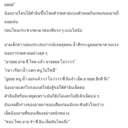
ยยยย”
น้องอายโดนไอ้คำอินขึ้นโหมตัวกดควยแบบตัวลอยก้นกลมของอายก็
ลอยเด่น
ก่อนโดนกระซวกควย กดลงหีแรง ๆ แบบไม่นับ
อายเด็กสาวอ่อนประสบการณ์เลยสุดทน น้ำหีกระฉูดออกมาตามแรง
ของการกดควยอย่างสุด ๆ
“อายยย อาย ฉี่ ไหล แล้ว อายยยย โอวววว”
“เขา เรียก น้ำ แตก หนู ไม่ใช่ฉี่”
“อูยยย หนู น้ำ ออกแล้ววว โอวววว พี่ อินจ๋า เย็ด อายยย อีกสิ จ๊ะ”
น้องอายแตกไปรอบแต่ใจยังสู้ขอให้คำอินเย็ดต่อ
คำอินมีหรือจะหยุดเพราะมันก็ยังไม่แตกไม่มีเลิกเย็ดแน่ ๆ
มันเลยดึงร่างของอายมาขอบเตียงก่อนมันจะชันตัวโถมร่าง
เย็ดน้องอายที่ขอบเตียงอย่างหนักหน่วง
“ชอบ ไหม อาย จ๋า พี่ อิน เย็ดมันไหมจ๊ะ”