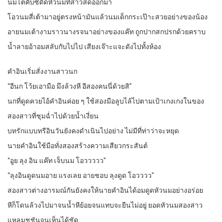
นมโตคับซีดีดหัวนมที่สาวสดออกมา
โอวนมสี่เต้ามาอยู่ตรงหน้ามันแล้วนมเด็กกระเป๊าะสวยอย่างของน้อง
อายนมเต้างามราวนางรจนาอย่างของแค๊ท ถูกปากสกปรกด้วยคราบ
น้ำลายอ้าอมสลับกับไปไป เสียงเจ๊าะแจะดังไปทั้งห้อง
คำอินเริ่มสั่งงานสาวนก
“อีนก โว้ยเอามือ มึงล้วงหี อีสองคนนี่ด้วยสิ”
นกที่ดูดควยไอ้คำอินค่อย ๆ ใช้สองมือลูบไล้ไปตามเป้าเกงเกงในของ
สองสาวที่ชุมฉ่ำไปด้วยน้ำเงี่ยน
บทรักแบบทรีอินวันยังคงดำเนินไปอย่าง ไม่มีที่ท่าว่าจะหยุด
นายคำอินใช้มือทั่งสองสร้างความเสียวกระสันต์
“อูย ลุง อิน แค๊ท เจ็บนม โอววววว”
“ลุงอินดูดนมอาย แรงเลย อายชอบ ลุงดูด โอวววว”
สองสาวต่างอารมณ์กันยังคงให้นายคำอินได้อมดูดหัวนมอย่างอร่อย
หีก็โดนล้วงไปมาจนน้ำหีย้อยจนแทบจะยืนไม่อยู่ ยอดหัวนมสองสาว
แหลมชูชันจนเห็นได้ชัด