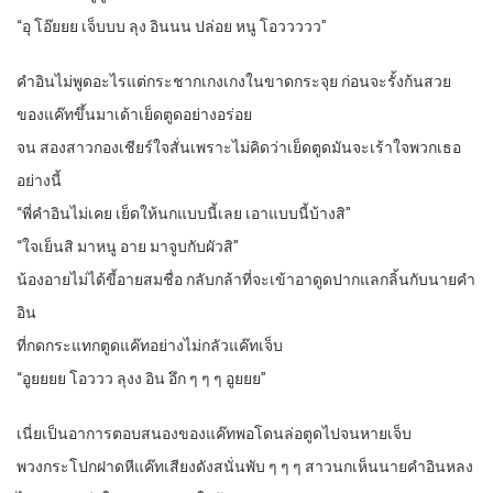
“อุ โอ๊ยยย เจ็บบบ ลุง อินนน ปล่อย หนู โอววววว”
คำอินไม่พูดอะไรแต่กระชากเกงเกงในขาดกระจุย ก่อนจะรั้งก้นสวย
ของแค๊ทขึ้นมาเด้าเย็ดตูดอย่างอร่อย
จน สองสาวกองเชียร์ใจสั่นเพราะไม่คิดว่าเย็ดตูดมันจะเร้าใจพวกเธอ
อย่างนี้
“พี่คำอินไม่เคย เย็ดให้นกแบบนี้เลย เอาแบบนี้บ้างสิ”
“ใจเย็นสิ มาหนู อาย มาจูบกับผัวสิ”
น้องอายไม่ได้ขี้อายสมชื่อ กลับกล้าที่จะเข้าอาดูดปากแลกลิ้นกับนายคำ
อิน
ที่กดกระแทกตูดแค๊ทอย่างไม่กลัวแค๊ทเจ็บ
“อูยยยย โอววว ลุงง อิน อึก ๆ ๆ ๆ อูยยย”
เนี่ยเป็นอาการตอบสนองของแค๊ทพอโดนล่อตูดไปจนหายเจ็บ
พวงกระโปกฝาดหีแค๊ทเสียงดังสนั่นพับ ๆ ๆ ๆ สาวนกเห็นนายคำอินหลง