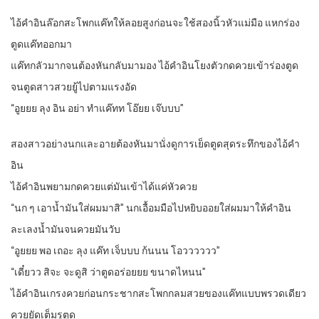
ไอ้คำอินล๊อกสะโพกแค๊ทให้ลอยสูงก่อนจะใช้สองนิ้วหัวแม่มือ แหกร่อง
ตูดแค๊ทออกมา
แค๊ทกลัวมากจนต้องหันกลับมามอง ไอ้คำอินโยงตัวกดควยเข้าร่องตูด
จนตูดสาวสวยยู้ไปตามแรงอัด
“อูยยย ลุง อิน อย่า ทำแค๊ทท โอ๊ยย เจ๊บบบ”
สองสาวอย่างนกและอายต้องหันมานั่งดูการเย็ดตูดสุดระทึกของไอ้คำ
อิน
ไอ้คำอินพยามกดควยแต่มันเข้าได้แค่หัวควย
“นก ๆ เอาน้ำมันใส่ผมมาสิ” นกเอื้อมมือไปหยิบออยใส่ผมมาให้คำอิน
ละเลงน้ำมันจนควยมันวับ
“อูยยย พอ เถอะ ลุง แค๊ท เจ็บบบ ก้นนน โอวววววว”
“เดี๋ยวว สิจะ จะดูสิ ว่าตูดอร่อยยย ขนาดไหนน”
ไอ้คำอินเกรงควยก่อนกระชากสะโพกกลมสวยของแค๊ทแบบพรวดเดียว
ควยยัดเต็มรูตูด