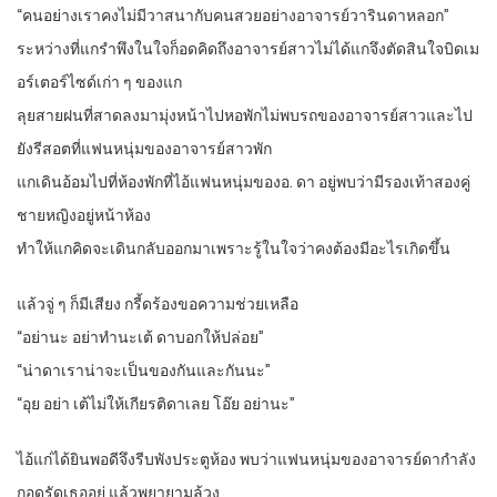
“คนอย่างเราคงไม่มีวาสนากับคนสวยอย่างอาจารย์วารินดาหลอก”
ระหว่างที่แกรำพึงในใจก็อดคิดถึงอาจารย์สาวไม่ได้แกจึงตัดสินใจบิดเม
อร์เตอร์ไซด์เก่า ๆ ของแก
ลุยสายฝนที่สาดลงมามุ่งหน้าไปหอพักไม่พบรถของอาจารย์สาวและไป
ยังรีสอตที่แฟนหนุ่มของอาจารย์สาวพัก
แกเดินอ้อมไปที่ห้องพักที่ไอ้แฟนหนุ่มของอ. ดา อยู่พบว่ามีรองเท้าสองคู่
ชายหญิงอยู่หน้าห้อง
ทำให้แกคิดจะเดินกลับออกมาเพราะรู้ในใจว่าคงต้องมีอะไรเกิดขึ้น
แล้วจู่ ๆ ก็มีเสียง กรี้ดร้องขอความช่วยเหลือ
“อย่านะ อย่าทำนะเต้ ดาบอกให้ปล่อย”
“น่าดาเราน่าจะเป็นของกันและกันนะ”
“อุย อย่า เต้ไม่ให้เกียรติดาเลย โอ๊ย อย่านะ”
ไอ้แก่ได้ยินพอดีจึงรีบพังประตูห้อง พบว่าแฟนหนุ่มของอาจารย์ดากำลัง
กอดรัดเธออยู่ แล้วพยายามล้วง