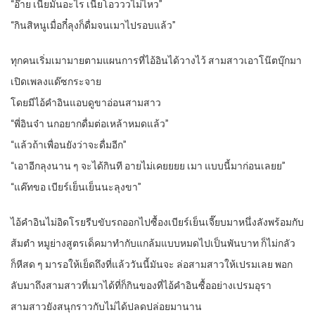
“อ๊าย เนี่ยมันอะไร เนี่ยโอวววไม่ไหว”
“กินสิหนูเมื่อกี๋ลุงก็ดื่มจนเมาไปรอบแล้ว”
ทุกคนเริ่มเมามายตามแผนการที่ไอ้อินได้วางไว้ สามสาวเอาโน๊ตบุ๊กมา
เปิดเพลงแด๊ซกระจาย
โดยมีไอ้คำอินแอบดูขาอ่อนสามสาว
“พี่อินจ๋า นกอยากดื่มต่อเหล้าหมดแล้ว”
“แล้วถ้าเพื่อนยังว่าจะดื่มอีก”
“เอาอีกลุงนาน ๆ จะได้กินที อายไม่เคยยยย เมา แบบนี้มาก่อนเลยย”
“แค๊ทขอ เบียร์เย็นเย็นนะลุงขา”
ไอ้คำอินไม่อิดโรยรีบขับรถออกไปซื้องเบียร์เย็นเจี๊ยบมาหนึ่งลังพร้อมกับ
ส้มตำ หมูย่างสูตรเด็คมาทำกับแกล้มแบบหมดไปเป็นพันบาท ก็ไม่กลัว
ก็หีสด ๆ มารอให้เย็ดถึงที่แล้ววันนี้มันจะ ล่อสามสาวให้เปรมเลย พอก
ลับมาถึงสามสาวที่เมาได้ที่ก็กินของที่ไอ้คำอินซื้ออย่างเปรมอุรา
สามสาวยังสนุกราวกับไม่ได้ปลดปล่อยมานาน