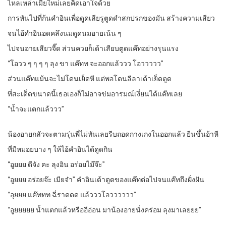
ไหลเหล่าเมียใหม่เลยคิดเอาใจด้วย
การหันไปที่ก้นคำอินเพื่อดูดเลียรูตูดดำสกปรกของมัน สร้างความเสียว
จนไอ้คำอินอดคลึงนมดูดนมอายเน้น ๆ
ไปจนอายเสียวจี๊ด ส่วนควยก็เด้าเสียบตูดแค๊ทอย่างรุนแรง
“โอวว ๆ ๆ ๆ ๆ ลุง ขา แค๊ทท จะออกแล้ววว โอววววว”
ส่วนแค๊ทแม้นจะไม่โดนเย็ดหี แต่พอโดนลีลาเด้าเย็ดตูด
ที่สะเด็ดขนาดนี้เธอเองก็ไม่อาจข่มอารมณ์เงี่ยนได้แค๊ทเลย
“น้ำจะแตกแล้ววว”
น้องอายกลัวจะตามรุ่นพี่ไม่ทันเลยรีบถอดกางเกงในออกแล้ว ยืนขึ้นอ้าหี
ที่มีหมอยบาง ๆ ให้ไอ้คำอินได้ดูดกิน
“อูยยย ดีจัง คะ ลุงอิน อร่อยไม๊จ๊ะ”
“อูยยย อร่อยจ๊ะ เมียจ๋า” คำอินเด้าตูดของแค๊ทต่อไปจนแค๊ทถึงฝั่งฝัน
“อุยยย แค๊ททท ฉี่ราดดด แล้วววโอวววววว”
“อูยยยยย น้ำแตกแล้วหรืออีอ่อน มาน้องอายนั่งคร่อม ลุงมาเลยยย”