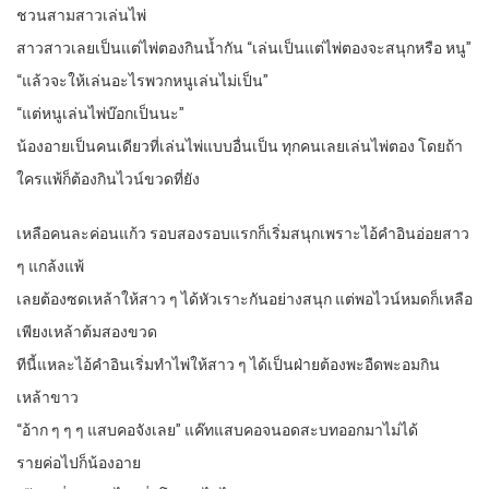
ชวนสามสาวเล่นไพ่
สาวสาวเลยเป็นแต่ไพ่ตองกินน้ำกัน “เล่นเป็นแต่ไพ่ตองจะสนุกหรือ หนู”
“แล้วจะให้เล่นอะไรพวกหนูเล่นไม่เป็น”
“แต่หนูเล่นไพ่บ๊อกเป็นนะ”
น้องอายเป็นคนเดียวที่เล่นไพ่แบบอื่นเป็น ทุกคนเลยเล่นไพ่ตอง โดยถ้า
ใครแพ้ก็ต้องกินไวน์ขวดที่ยัง
เหลือคนละค่อนแก้ว รอบสองรอบแรกก็เริ่มสนุกเพราะไอ้คำอินอ่อยสาว
ๆ แกล้งแพ้
เลยต้องซดเหล้าให้สาว ๆ ได้หัวเราะกันอย่างสนุก แต่พอไวน์หมดก็เหลือ
เพียงเหล้าต้มสองขวด
ทีนี้แหละไอ้คำอินเริ่มทำไพ่ให้สาว ๆ ได้เป็นฝ่ายต้องพะอืดพะอมกิน
เหล้าขาว
“อ้าก ๆ ๆ ๆ แสบคอจังเลย” แค๊ทแสบคอจนอดสะบทออกมาไม่ได้
รายค่อไปก็น้องอาย