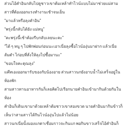
ส่วนไอ้คำอินกลับไปดูชาวเขาต้มเหล้าทำไวน์แบบไม่มาช่วยแม่สาม
สาวที่ต้องออกแรงทำงานเช้าจนเย็น
“มาแล้วหรือลุงคำอิน”
“พรุ่งนี้กลับได้ยัง แม่หนู”
“คะพรุ่งนี้เช้าต้องรีบกลับเลยนะคะ”
“ได้ ๆ หนู ๆ ไปพักพ่อนก่อนนะเอาเนี่ยลุงซื้อไวน์องุ่นมาฝาก แล้วเนี่ย
ส้มตำ ไก่อบที่สั่งให้ลุงไปซื้อมานะ”
“ขอบใจคะตุณลุง”
แค๊ทเองออกมารับของกับน้องอาย ส่วนสาวนกยังอาบน้ำไม่เสร็จอยู่ใน
ห้องพัก
สามสาวทานอาหารกันก็เลยคิดไปเรียกนายคำอินเข้ามากินด้วยกันใน
ห้อง
คำอินก็เดินเขามาด้วยเหล้าต้มชาวเขาสองขวด นายคำอินมากินข้าวก็
เห็นว่าสามสาวได้กินไวน์องุ่นไปแล้วไม่น้อย
สาวนกเนี่ยนั้งมองแกตาเชื่อมราวจะกินแก พอกินขาวเสร็จไอ้คำอินก็