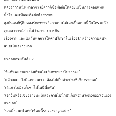
หลังจากวันนั้นมาอาจารย์สาวก็ซื้อมือถือให้ลุงย้นเป็นการตอบแทน
น้ำใจและเพื่อจะติดต่อสื่อสารกัน
ลุงย้นเองก็รู้สึกหลงรักอาจารย์สาวแบบไม่เคยเป็นแบบนี้กับใคร แกจึง
ดูแลอาจารย์สาวไม่ว่าอาหารการกิน
เรื่องงาน และไม่เว้นแต่การให้คำปรึกษาในเรื่องรัก สร้างความสนิท
สนมเป็นอย่างมาก
มหาลัยกระสันต์ 32
“พี่แค๊ทคะ รถมหาลัยที่ขอไปเก็บตัวอย่างไม่ว่างคะ”
“แล้วจะเอาไงดีแหละนกเราต้องไปเก็บตัวอย่างที่เชียงรายนะ”
“เอ้…ถ้าไม่มีรถก็เช่าไปได้นี่พี่แค๊ท”
“เอางั้นหรือเชียงรายนะไกลจะตายไปน้ำมันก็แพงมีหวังต้องออกเงินเอง
แหง่เลย”
“น่าเดี๋ยวนกติดต่อให้คนนี้รับรองว่าถูกแน่ ๆ ”