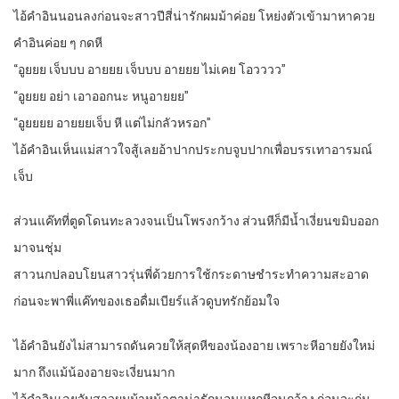
ไอ้คำอินนอนลงก่อนจะสาวปีสี่น่ารักผมม้าค่อย โหย่งตัวเข้ามาหาควย
คำอินค่อย ๆ กดหี
“อูยยย เจ็บบบ อายยย เจ็บบบ อายยย ไม่เคย โอวววว”
“อูยยย อย่า เอาออกนะ หนูอายยย”
“อูยยยย อายยยเจ็บ หี แต่ไม่กลัวหรอก”
ไอ้คำอินเห็นแม่สาวใจสู้เลยอ้าปากประกบจูบปากเพื่อบรรเทาอารมณ์
เจ็บ
ส่วนแค๊ทที่ตูดโดนทะลวงจนเป็นโพรงกว้าง ส่วนหีก็มีน้ำเงี่ยนขมิบออก
มาจนชุ่ม
สาวนกปลอบโยนสาวรุ่นพี่ด้วยการใช้กระดาษชำระทำความสะอาด
ก่อนจะพาพี่แค๊ทของเธอดื่มเบียร์แล้วดูบทรักย้อมใจ
ไอ้คำอินยังไม่สามารถดันควยให้สุดหีของน้องอาย เพราะหีอายยังใหม่
มาก ถึงแม้น้องอายจะเงี่ยนมาก