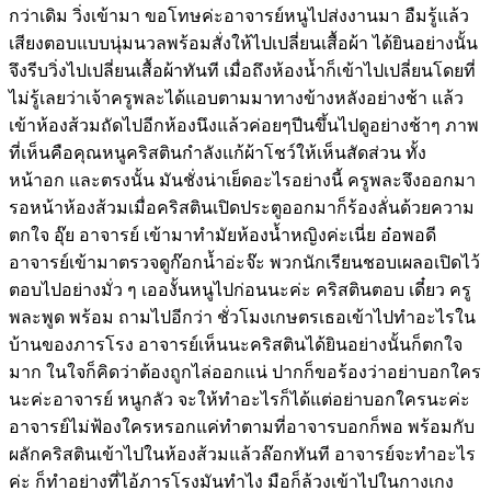
กว่าเดิม วิ่งเข้ามา ขอโทษค่ะอาจารย์หนูไปส่งงานมา อืมรู้แล้ว
เสียงตอบแบบนุ่มนวลพร้อมสั่งให้ไปเปลี่ยนเสื้อผ้า ได้ยินอย่างนั้น
จึงรีบวิ่งไปเปลี่ยนเสื้อผ้าทันที เมื่อถึงห้องน้ำก็เข้าไปเปลี่ยนโดยที่
ไม่รู้เลยว่าเจ้าครูพละได้แอบตามมาทางข้างหลังอย่างช้า แล้ว
เข้าห้องส้วมถัดไปอีกห้องนึงแล้วค่อยๆปีนขึ้นไปดูอย่างช้าๆ ภาพ
ที่เห็นคือคุณหนูคริสตินกำลังแก้ผ้าโชว์ให้เห็นสัดส่วน ทั้ง
หน้าอก และตรงนั้น มันชั่งน่าเย็ดอะไรอย่างนี้ ครูพละจึงออกมา
รอหน้าห้องส้วมเมื่อคริสตินเปิดประตูออกมาก็ร้องลั่นด้วยความ
ตกใจ อุ๊ย อาจารย์ เข้ามาทำมัยห้องน้ำหญิงค่ะเนี่ย อ๋อพอดี
อาจารย์เข้ามาตรวจดูก๊อกน้ำอ่ะจ๊ะ พวกนักเรียนชอบเผลอเปิดไว้
ตอบไปอย่างมั่ว ๆ เอองั้นหนูไปก่อนนะค่ะ คริสตินตอบ เดี๋ยว ครู
พละพูด พร้อม ถามไปอีกว่า ชั่วโมงเกษตรเธอเข้าไปทำอะไรใน
บ้านของภารโรง อาจารย์เห็นนะคริสตินได้ยินอย่างนั้นก็ตกใจ
มาก ในใจก็คิดว่าต้องถูกไล่ออกแน่ ปากก็ขอร้องว่าอย่าบอกใคร
นะค่ะอาจารย์ หนูกลัว จะให้ทำอะไรก็ได้แต่อย่าบอกใครนะค่ะ
อาจารย์ไม่ฟ้องใครหรอกแค่ทำตามที่อาจารบอกก็พอ พร้อมกับ
ผลักคริสตินเข้าไปในห้องส้วมแล้วล๊อกทันที อาจารย์จะทำอะไร
ค่ะ ก็ทำอย่างที่ไอ้ภารโรงมันทำไง มือก็ล้วงเข้าไปในกางเกง