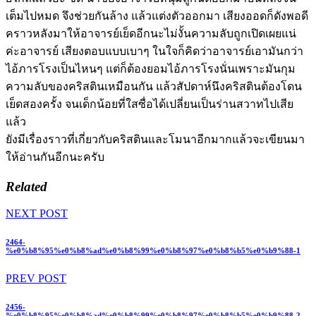
เต็มไปหมด จึงช่วยกันล้าง แล้วแต่งตัวออกมา เสียงออดก็ดังพอดี
คราวหลังมาให้อาจารย์เย็ดอีกนะไม่งั้นความลับถูกเปิดเผยแน่
ค่ะอาจารย์ เสียงตอบแบบเบาๆ ในใจก็คิดว่าอาจารย์เอามันกว่า
ไอ้ภารโรงเป็นไหนๆ แต่ก็ต้องยอมไอ้ภารโรงนั่นเพราะมันกุม
ความลับของคริสตินเหมือนกัน แล้วสัปดาห์นึงคริสตินต้องโดน
เย็ดสองครั้ง จนเด็กน้อยที่ใสซื่อได้เปลี่ยนเป็นร่านสวาทไปเสีย
แล้ว
ยังมีเรื่องราวที่เกี่ยวกับคริสตินและโมนาอีกมากแล้วจะเขียนมา
ให้อ่านกันอีกนะครับ
Related
NEXT POST
2464-
%e0%b8%95%e0%b8%ad%e0%b8%99%e0%b8%97%e0%b8%b5%e0%b9%88-1
PREV POST
2456-
%e0%b8%95%e0%b8%ad%e0%b8%99%e0%b8%97%e0%b8%b5%e0%b9%88-2