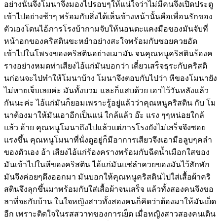
อย่างนั้นจึงโมนาจึงมองไปรอบๆให้แน่ใจว่าไม่มีคนจึงเปิดประตู
เข้าไปอย่างช้าๆ พร้อมกับสิ่งได้เห็นข้างหน้านั้นคือเพื่อนรักของ
ตัวเองโดนไอ้ภารโรงบ้ากามจับให้นอนตะแคงมือของมันจับที่
หน้าอกของคริสตินขะหยำอย่างสะใจพร้อมกับซอยควยอัด
เข้าไปในโพรงของคริสตินอย่างเมามัน จนคุณหนูคริสตินร้องค
รางอย่างหมดท่าเสียงไอ้แก่มันบอกว่า เดี๋ยวเสร็จธุระกับคริสติ
นก่อนจะไปทำให้โมนาบ้าง โมนาจึงตอบกับไปว่า หีของโมนายัง
ไม่หายเจ็บเลยค่ะ มันทั้งบวม และก็แสบด้วย เอาไว้วันหลังแล้ว
กันนะค่ะ ไอ้แก่มันก็ยอมเพราะรู้อยู่แล้วว่าคุณหนูคริสติน กับ โม
นาต้องมาให้มันเอาอีกเป็นแน่ ใกล้แล้ว อ๊ะ แรง ๆๆหน่อยใกล้
แล้ว อ้าย คุณหนูโมนาถึงไปแล้วแต่ภารโรงยังไม่เสร็จจึงซอย
แรงขึ้น คุณหนูโมนาที่นั่งดูอยู่ก็มีอาการเสียวจึงเอามือลูบๆคลำ
ของตัวเอง อ้า เสียงไอ้แก่ร้องครางพร้อมกับฉีดน้ำเมือกใสของ
มันเข้าไปในหีของคริสติน ไอ้แก่มันแช่ลำควยของมันไว้สักพัก
มันจึงค่อยๆดึงออกมา มันบอกให้คุณหนูคริสตินไปใส่เสื้อผ้าคริ
สตินจึงลุกขึ้นมาพร้อมกับใส่เสื้อผ้าจนเสร็จ แล้วทั้งสองคนจึงขอ
ลาที่จะกับบ้าน ในใจหญิงสาวทั้งสองคนก็คิดว่าต้องมาให้มันเย็ด
อีก เพราะติดใจในรสสวาทของการเย็ด เมื่อหญิงสาวสองคนเดิน