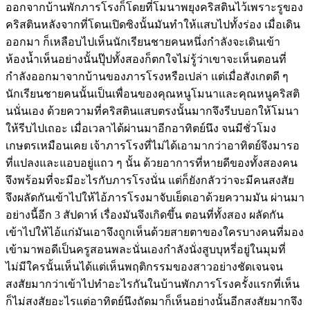
ออกจากบ้านพักภารโรงก็โดยที่โมนาพยุงคริสตินไว้เพราะรูของ
คริสตินหลังจากที่โดนเปิดซิงนั้นมันทำให้แสบไปทั้งร่อง เมื่อเดิน
ออกมา ก็เหลือบไปเห็นนักเรียนชายคนหนึ่งกำลังจะเดินเข้า
ห้องน้ำเห็นอย่างนั้นปุ๊ปทั้งสองก็ตกใจไม่รู้ว่าเขาจะเห็นตอนที่
กำลังออกมาจากบ้านของภารโรงหรือเปล่า แต่เมื่อสังเกตดี ๆ
นักเรียนชายคนนั้นเป็นเพื่อนของคุณหนูโมนาและคุณหนูคริสติ
นนั่นเอง ด้วยความที่คริสตินแสบตรงนั้นมากจึงรีบบอกให้โมนา
ให้รีบไปเถอะ เมื่อเวลาได้ผ่านมาอีกอาทิตย์นึง จนมีชั่วโมง
เกษตรเหมือนเคย เจ้าภารโรงที่ไม่ได้เอามากว่าอาทิตย์จึงมารอ
ที่แปลงและแอบอยู่แถว ๆ นั้น ด้วยอาการที่หายดีของทั้งสองคน
จึงพร้อมที่จะมีอะไรกับภารโรงนั่น แต่ก็ยังกลัวว่าจะมีคนสงสัย
จึงผลัดกันเข้าไปให้ไอ้ภารโรงมาจับเย็ดเอาด้วยความมัน ผ่านมา
อย่างนี้อีก 3 สัปดาห์ เรื่องมันจึงเกิดขึ้น ตอนที่ทั้งสอง ผลัดกัน
เข้าไปให้ไอ้แก่มันเอาจึงถูกเห็นด้วยสายตาของใครบางคนที่มอง
เข้ามาพอดีเป็นครูสอนพละนั่นเองกำลังนั่งสูบบุหรี่อยู่ในมุมที่
ไม่มีใครนั้นเห็นได้แต่เห็นพฤติกรรมของสาวอย่างชัดเจนจน
สงสัยมากว่าเข้าไปทำอะไรกันในบ้านพักภารโรงครั้งแรกที่เห็น
ก็ไม่สงสัยอะไรแต่อาทิตย์นึงถัดมาก็เห็นอย่างนั้นอีกสงสัยมากจึง