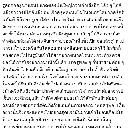
รูดออกอยู่นานจนขนาดของมันใหญ่กว่าเก่าเสียอีก โอ้ว ๆ ใกล้
แล้วอาจารย์ใกล้แล้ว อะ เจ้าครูพละทนไม่ไหวแตกใส่ปากคริสติ
นทันที ทีนี้ขอครูเอาใส่เข้าไปทางนั้นบ้างนะ มันย่อตัวลงมาแล้ว
จับขาของคริสตินถ่างออก อาจารย์ค่ะ ของอาจารย์ใหญ่อย่างนี้
จะเข้าได้เหรอค่ะ คุณหนูคริสตินพูดแบบกลัวๆ ได้ซิอาจารย์จะ
ทำค่อยๆก่อนก็ได้ มันจับลำควยของมันที่แข็งเป๊ก จ่อแล้วถูไถไป
มาจนน้ำของคริสตินไหลออกมาเคลือบควยของครูไว้ สักพักก็
ค่อยกดลงไปในรูมันเข้าได้ยากมากขนาดโดนทะลวงด้วยควย
ของไอ้ภารโรงมาก่อนหน้านี้แล้ว แต่ครูพละ ๆ ก็พยายามค่อย ๆ
ดันมันเข้าไปจนหัวเงี่ยงที่บานใหญ่จมหายเข้าไปทั้งหัว คริสติ
นกัดฟันไว้ด้วยความเจ็บ โดยไม่กล้าที่จะร้องออกมาเพราะกลัว
ใครจะได้ยิน มันจึงดันเข้าไปอย่างช้า ๆ เนิบๆ จนผ่านไปครึ่งขอ
งมันคริสตินถึงกับอ้าปากค้างแล้วบอกว่าไม่ไหวแล้วค่ะอาจารย์
เจ็บจนจะฉีกอยู่แล้ว มันจึงแช่ควยของมันไว้สักพักแล้วค่อยๆ
ถอนลำควยออกคริสตินถึงกับแอ่นก้นตามออกมาพอครูพละเห็น
อย่างนั้นจึงกระแทกลงไปอย่างสุดแรงมันผ่านเข้าไปจนเกือบมิด
ด้ามจนคุณหนูถึงกลับร้องออกมาอย่างลืมตัวฉีกแล้วหีหนู
อาจารย์เบาหน่อยซิค่ะ อาจารย์รีบน่ะเดี๋ยวจะหมดคาบเสียก่อน