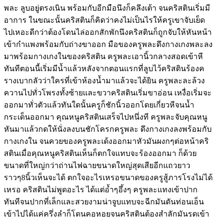
พละ ลูบอยู่ตรงเนิน พร้อมกับอีกมือนึงก็คลึงเต้า จนคริสตินเริ่มมี
อาการ ในขณะนั้นคริสตินก็คิดว่าคงไม่เป็นไรให้ครูเขาจับเย็ด
ไปเหอะดีกว่าต้องโดนไล่ออกสักพักนึงคริสตินก็ถูกจับให้หันหน้า
เข้ากำแพงพร้อมกับถ่างขาออก มือของครูพละดึงกางเกงพละลง
มาพร้อมกางเกงในของคริสติน ครูพละเอานิ้วกลางสอดเข้าหี
ทันทีตอนนี้เริ่มมีน้ำแล้วหลังจากตอนแรกที่ลูบไว้คริสตินร้องค
รางเบากลัวว่าใครที่เข้าห้องน้ำมาแล้วจะได้ยิน ครูพละละล้วง
ควานไปทั่วโพรงทั้งซ้ายและขวาคริสตินเริ่มขาอ่อน เหงื่อเริ่มจะ
ออกมาทั่วตัวแล้วทันใดนั้นครูก็ชักนิ้วออกโดยเกี่ยวหีจนน้ำ
กระเด็นออกมา คุณหนูคริสตินเสร็จไปหนึ่งที ครูพละจับคุณหนู
หันมาแล้วกดให้นั่งลงบนชักโครกครูพละ ดึงกางเกงลงพร้อมกับ
กางเกงใน จนควยของครูพละเด้งออกมาหัวมันผงกๆต่อหน้าคริ
สตินเมื่อคุณหนูคริสตินเห็นก็ตกใจแทบจะร้องออกมา ก็ด้วย
ขนาดที่ใหญ่กว่าถ่านไฟฉายขนาดใหญ่สุดเสียอีกแถวยาว
ราวๆ8นิ้วเห็นจะได้ ตกใจอะไรเหรอขนาดของครูสู้ภารโรงไม่ได้
เหรอ คริสตินไม่พูดอะไร ได้แต่อ้ำๆอึ้งๆ ครูพละแทงเข้าปาก
ทันทีจนปากที่เล็กและสวยงามน่าจูบแทบจะฉีกมันดันท่อนเอ็น
เข้าไปได้แค่ครึ่งลำก็โดนคอหอยจนคริสตินต้องสำลักมันรูดเข้า