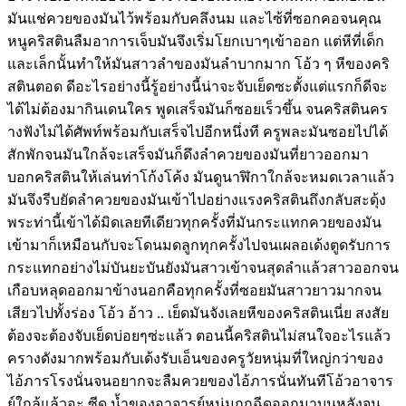
มันแช่ควยของมันไว้พร้อมกับคลึงนม และไซ้ที่ซอกคอจนคุณ
หนูคริสตินลืมอาการเจ็บมันจึงเริ่มโยกเบาๆเข้าออก แต่หีที่เด็ก
และเล็กนั้นทำให้มันสาวลำของมันลำบากมาก โอ้ว ๆ หีของคริ
สตินตอด ดีอะไรอย่างนี้รู้อย่างนี้น่าจะจับเย็ดซะตั้งแต่แรกก็ดีจะ
ได้ไม่ต้องมากินเดนใคร พูดเสร็จมันก็ซอยเร็วขึ้น จนคริสตินคร
างฟังไม่ได้ศัพท์พร้อมกับเสร็จไปอีกหนึ่งที ครูพละมันซอยไปได้
สักพักจนมันใกล้จะเสร็จมันก็ดึงลำควยของมันที่ยาวออกมา
บอกคริสตินให้เล่นท่าโก้งโค้ง มันดูนาฬิกาใกล้จะหมดเวลาแล้ว
มันจึงรีบยัดลำควยของมันเข้าไปอย่างแรงคริสตินถึงกลับสะดุ้ง
พระท่านี้เข้าได้มิดเลยทีเดียวทุกครั้งที่มันกระแทกควยของมัน
เข้ามาก็เหมือนกับจะโดนมดลูกทุกครั้งไปจนเผลอเด้งตูดรับการ
กระแทกอย่างไม่บันยะบันยังมันสาวเข้าจนสุดลำแล้วสาวออกจน
เกือบหลุดออกมาข้างนอกคือทุกครั้งที่ซอยมันสาวยาวมากจน
เสียวไปทั้งร่อง โอ้ว อ้าว .. เย็ดมันจังเลยหีของคริสตินเนี่ย สงสัย
ต้องจะต้องจับเย็ดบ่อยๆซ่ะแล้ว ตอนนี้คริสตินไม่สนใจอะไรแล้ว
ครางดังมากพร้อมกับเด้งรับเอ็นของครูวัยหนุ่มที่ใหญ่กว่าของ
ไอ้ภารโรงนั่นจนอยากจะลืมควยของไอ้ภารนั่นทันทีโอ้วอาจาร
ย์ใกล้แล้วอะ ซีด น้ำของอาจารย์หนุ่มถูกฉีดออกมาบนหลังจน