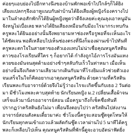
ค่อยๆแอบย่องไปอีกทางนึงของบ้านพักพอเข้าไปใกล้ๆก็ได้ยิง
เสียงแปลกๆจึงเอาหูแนบกับฝาบ้านได้ยิงเสียงผู้หญิงร้องครางไป
มาในลำคอสักพักก็ได้ยินผู้หญิงพูดว่าดีจังเลยค่ะคุณลุงเอาหนูมัน
จังหนูไม่เบื่อเลย พลางได้ยินเสียงเหมือนกับมีอะไรมากระทบกัน
ครูพละได้ยินออย่างนั้นจึงพยายามหาช่องหรือรูพอที่จะเห็นอะไร
ได้ชัดเจน พอดีเหลือบไปเห็นช่องตรงที่นึงก็มองผ่านเข้าไปทันที
ครูพละตกใจในสายตาของตัวเองแทบไม่น่าเชื่อคุณหนูคริสติน
ดาวของโรงเรียนที่ใคร ๆ ก็อยากได้ กำลังถูกไอ้ภารโรงมันแทง
ควยของมันจนสุดด้ามอย่างช้าๆสลับกับเร็วในท่าหมา เมื่อเห็น
อย่างนั้นจึงเกิดความเสียวมากเดินกับมาที่โรงยิมแล้วช่วยตัวเอง
จนเสร็จในใจก็คิดอยากเอาคุณหนูคริสติน ด้วยความที่คริสติน
เรียนพละกับอาจารย์ด้วยจึงไม่รู้ว่าอะไรจะเกิดขึ้นกับเธอ 2 วันต่อ
มา มีชั่วโมงพละคาบสุดท้าย นักเรียนหญิง ม.2 เปลี่ยนเสื้อผ้าจน
เสร็จแล้วมานั่งรออาจารย์สอน เมื่อครูมาถึงก็เช็คชื่อทันที
ปรากฏว่าคริสตินยังไม่มา เพื่อนจึงตอบไปว่า คริสตินไปส่งงาน
อาจารย์สอนสังคมเดี๋ยวมาค่ะ ชั่วโมงนี้ครูจะสอนชู๊ตจุดโทษให้
นักเรียนทุกคนเข้าแถวแล้วผลัดกันชู๊ต เวลาผ่านไป 5 นาทีได้ครู
พละก็เหลือบไปเห็น คุณหนูคริสตินที่พักนี้ดูจะอวบอัดน่าฟัดยิ่ง