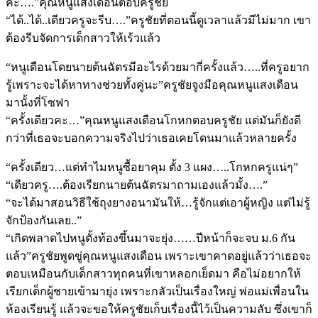
คะ….”คุณหนูแสงเดือนตอบครูชัย
“ได้..ได้..เดียวครูจะรีบ….”ครูชัยที่ตอนนี้ดูเวลาแล้วมีไม่มาก เขา
ต้องรีบจัดการเด็กสาวให้เร้วแล้ว
“หนูเดือนโดยนายต้นฉัตรมีอะไรด้วยมากี่ครั้งแล้ว…..ที่ครูอยาก
รู้เพราะจะได้หาทางช่วยทั้งคู่นะ”ครูชัยจูงมือคุณหนูแสงเดือน
มานั้งที่โซฟา
“ครั้งเดียวคะ…”คุณหนูแสงเดือนโกหกตอบครูชัย แต่มันก็ยังดี
กว่าที่เธอจะบอกความจริงไปว่าเธอเคยโดนมาแล้วหลายครั้ง
“ครั้งเดียว…แต่ทำไมหนูซื้อยาคุม ตั้ง 3 แผง…..โกหกครูแน่ๆ”
“เดียวครู….ต้องเรียกนายต้นฉัตรมาถามเองแล้วมั้ง….”
“จะได้มาสอนวิธีใช้ถุงยางอนามันให้…รู้จักแต่เอาผู้หญิง แต่ไม่รู้
จักป้องกันเลย..”
“เกิดพลาดไปหนูตั้งท้องขึ้นมาจะยุ่ง……ปีหน้าก็จะจบ ม.6 กัน
แล้ว”ครูชัยพูดขู่คุณหนูแสงเดือน เพราะเขาคาดอยู่แล้วว่าเธอจะ
ตอบเหมือนกับเด็กสาวทุถคนที่เขาหลอกเย็ดมา คือไม่อยากให้
เรียกเด็กผู้ชายเข้ามายุ่ง เพราะกลัวเป็นเรื่องใหญ่ พ่อแม่เพื่อนใน
ห้องเรียนรู้ แล้วจะขอให้ครูชัยเก็บเรื่องนี้ไว้เป็นความลับ ซึ่งเขาก็