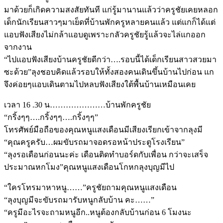
มาด้วยก็เกิดความสงสัยทันที แก่รู้มานานแล้วว่าครูชัยเคยหลอก
เด็กนักเรียนสาวๆมาเย็ดที่บ้านพักครูหลายคนแล้ว แต่แกก็ได้แต่
แอบฟังเสียงไม่กล้าแอบดูเพราะกลัวครูชัยรู้แล้วจะไล่แกออก
จากงาน
“ไปแอบฟังเสียงบ้านครูชัยดีกว่า….รอบนี้ได้เด็กเรียนสาวสวยมา
ซะด้วย”ลุงชอบคิดแล้วรอบให้ทั้งสองคนเดินขึ้นบ้านไปก่อน แก
จึงค่อยๆแอบเดินตามไปหลบฟังเสียงใต้พื้นบ้านเหมือนเคย
เวลา 16 .30 น…………………บ้านพักครูชัย
“กริ้งๆๆ….กริ้งๆๆ….กริ้งๆๆ”
โทรศัพย์มือถือของคุณหนูแสงเดือนมีเสียงเรียกเข้าจากลุงมี
“คุณครูครับ…ผมขับรถมาจอดรอหน้าประตูโรงเรียน”
“ลุงรอเดือนก่อนนะค่ะ เดือนติดทำบอร์ดกับเพื่อน กว่าจะเสร็จ
ประมาณหกโมง”คุณหนูแสงเดือนโกหกลุงบุญมีไป
“ใครโทรมาหาหนู……”ครูชัยถามคุณหนูแสงเดือน
“ลุงบุญมีจะขับรถมารับหนูกลับบ้าน คะ……”
“ครูมีอะไรจะถามหนูอีก..หนูต้องกลับบ้านก่อน 6 โมงนะ