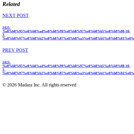
Related
NEXT POST
2425-
%e0%b8%95%e0%b8%ad%e0%b8%99%e0%b8%97%e0%b8%b5%e0%b9%88-10-
3-
%e0%b8%97%e0%b8%b2%e0%b8%87%e0%b8%a3%e0%b8%b1%e0%b8%81%e0%
PREV POST
2423-
%e0%b8%95%e0%b8%ad%e0%b8%99%e0%b8%97%e0%b8%b5%e0%b9%88-10-
1-
%e0%b8%97%e0%b8%b2%e0%b8%87%e0%b8%a3%e0%b8%b1%e0%b8%81%e0%
© 2026 Madara Inc. All rights reserved