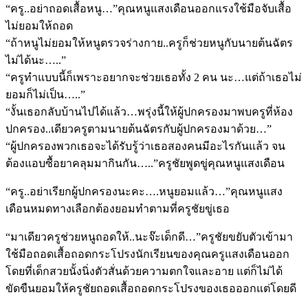
“ครู..อย่าถอดเสื้อหนู…”คุณหนูแสงเดือนออกแรงใช้มือจับเสื้อ
ไม่ยอมให้ถอด
“ถ้าหนูไม่ยอมให้หนูตรวจร่างกาย..ครูก็ช่วยหนูกับนายต้นฉัตร
ไม่ได้นะ…..”
“ครูทำแบบนี้ก็เพราะอยากจะช่วยเธอทั้ง 2 คน นะ…แต่ถ้าเธอไม่
ยอมก็ไม่เป็น…..”
“งั้นเธอกลับบ้านไปได้แล้ว…พรุ่งนี้ให้ผู้ปกครองมาพบครูที่ห้อง
ปกครอง..เดียวครูตามนายต้นฉัตรกับผู้ปกครองมาด้วย…”
“ผู้ปกครองพวกเธอจะได้รับรู้ว่าเธอสองคนมีอะไรกันแล้ว จน
ต้องแอบซื้อยาคลุมมากินกัน…..”ครูชัยพูดขู่คุณหนูแสงเดือน
“ครู..อย่าเรียกผู้ปกครองนะคะ….หนูยอมแล้ว…”คุณหนูแสง
เดือนหมดทางเลือกต้องยอมทำตามที่ครูชัยขู่เธอ
“มาเดียวครูช่วยหนูถอดให้..นะจ๊ะเด็กดี…”ครูชัยขยับตัวเข้ามา
ใช้มือถอดเสื้อถอดกระโปรงนักเรียนของคุณครูแสงเดือนออก
โดยที่เด็กสวยนั้งนิ่งตัวสั่นด้วยความตกใจและอาย แต่ก็ไม่ได้
ขัดขืนยอมให้ครูชัยถอดเสื้อถอดกระโปรงของเธอออกแต่โดยดี