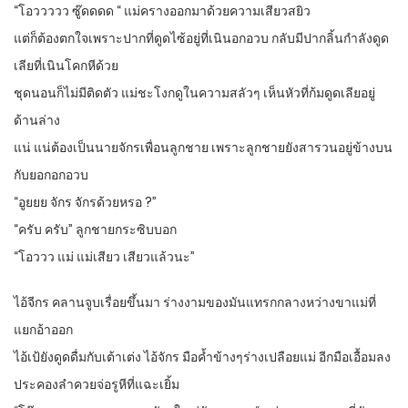
“โอววววว ซู๊ดดดด “ แม่ครางออกมาด้วยความเสียวสยิว
แต่ก็ต้องตกใจเพราะปากที่ดูดไซ้อยู่ที่เนินอกอวบ กลับมีปากลิ้นกำลังดูด
เลียที่เนินโคกหีด้วย
ชุดนอนก็ไม่มีติดตัว แม่ชะโงกดูในความสลัวๆ เห็นหัวที่ก้มดูดเลียอยู่
ด้านล่าง
แน่ แน่ต้องเป็นนายจักรเพื่อนลูกชาย เพราะลูกชายยังสารวนอยู่ข้างบน
กับยอกอกอวบ
“อูยยย จักร จักรด้วยหรอ ?”
“ครับ ครับ” ลูกชายกระซิบบอก
“โอววว แม่ แม่เสียว เสียวแล้วนะ”
ไอ้จีกร คลานจูบเรื่อยขึ้นมา ร่างงามของมันแทรกกลางหว่างขาแม่ที่
แยกอ้าออก
ไอ้เป้ยังดูดดื่มกับเต้าเต่ง ไอ้จักร มือค้ำข้างๆร่างเปลือยแม่ อีกมือเอื้อมลง
ประคองลำควยจ่อรูหีที่แฉะเยิ้ม