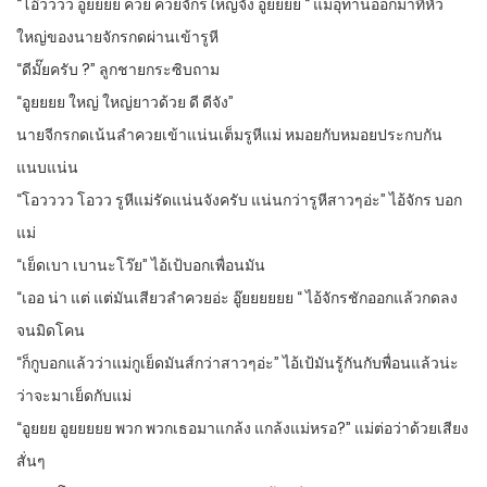
“โอ๊วววว อูยยยย ควย ควยจักรใหญ่จัง อูยยยย “ แม่อุทานออกมาที่หัว
ใหญ่ของนายจักรกดผ่านเข้ารูหี
“ดีมั๊ยครับ ?” ลูกชายกระซิบถาม
“อูยยยย ใหญ่ ใหญ่ยาวด้วย ดี ดีจัง”
นายจีกรกดเน้นลำควยเข้าแน่นเต็มรูหีแม่ หมอยกับหมอยประกบกัน
แนบแน่น
“โอวววว โอวว รูหีแม่รัดแน่นจังครับ แน่นกว่ารูหีสาวๆอ่ะ” ไอ้จักร บอก
แม่
“เย็ดเบา เบานะโว๊ย” ไอ้เป้บอกเพื่อนมัน
“เออ น่า แต่ แต่มันเสียวลำควยอ่ะ อู๊ยยยยยย “ ไอ้จักรชักออกแล้วกดลง
จนมิดโคน
“ก็กูบอกแล้วว่าแม่กูเย็ดมันส์กว่าสาวๆอ่ะ” ไอ้เป้มันรู้กันกับพื่อนแล้วน่ะ
ว่าจะมาเย็ดกับแม่
“อูยยย อูยยยยย พวก พวกเธอมาแกล้ง แกล้งแม่หรอ?” แม่ต่อว่าด้วยเสียง
สั่นๆ