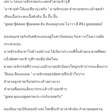
เพราะโดนนายจักรกดกระแทกลำควยเข้ารูหี
“มาช่วยทำให้แม่เสียวน่ะครับ “ นายจักรบอก ลำควยกดกระเด้าสุดลำ
เสียงเนื้อกระทบเนื้อดังลั่น ปั๊บ ปั๊บ ปั๊บ
“อูยยย ซู๊ดดดด ซู๊ดดดดด ยัน ยันมดลูกเลย โอววว ดี ดีจัง อูยยยยยยย”
สองหนุ่มช่วยกันจับพลิกแม่จนอยู่ในท่าก้มหมอบ ก้นขาวๆในความมืด
กระดกแอ่น
นายจักรเดินเข่าไปด้านหน้าแม่ ไอ้เป้มาประกบที่บั้นท้ายแม่ ควยที่พอง
แข็งยัดพรวดเข้ารูหีรวดเดียวมิดโคน
ควยนายจักรจ่อที่ปากแม่ แม่อ้าปาอมหัวป้อมๆใหญ่ๆเข้าปากจนเต็มปาก
“อืมมม อืมมมมมม “ นายจักรค่อยๆยัดควยลึกเข้าในปาก
ลำควยลูกชายเริ่มกดกระเด้าอยางแรง
ลำควยที่อมจนเต็มปากกระเด้าเข้าออกช้าๆ
“อูยยย คุณแม่ดูดควยเก่ง เก่งจังเลยครับ”
สองมือนายเป้จับสองข้างสะโพกดึงเข้ามาหาตัวมัน ลำควยสอดสวน