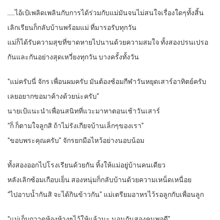
…..ไอ้เป้เพลิดเพลินกับการได้ร่วมกับแม่มันจนไม่สนใจเรื่องใดๆทั้งสิ้น
เลิกเรียนก็กลับบ้านพร้อมแม่ ที่มารอรับทุกวัน
แม่ก็ได้รับความสุขที่ขาดหายไปนานด้วยความสมใจ ทั้งสองปรนเปรอ
กันและกันอย่างสุดเหวี่ยงทุกวัน บางครั้งทั้งวัน
“แม่ครับนี่ จักร เพื่อนผมครับ มันต้องซ้อมกีฬาวันหยุดเสาร์อาทิตย์ครับ
เลยอยากขอมาค้างด้วยน่ะครับ”
นายเป้แนะนำเพื่อนสนิทที่แวะมาหาตอนเช้าวันเสาร์
“ก็ ก็ตามใจลูกสิ ถ้าไม่รังเกียจบ้านเล็กๆของเรา”
“ขอบพระคุณครับ” จักรยกมือไหว้อย่างนอบน้อม
ทั้งสองออกไปโรงเรียนด้วยกัน ทิ้งให้แม่อยู่บ้านคนเดียว
หลังเลิกซ้อมเกือบเย็น สองหนุ่มก็กลับบ้านด้วยความเหน็ดเหนื่อย
“ไปอาบน้ำกันสิ จะได้กินข้าวกัน” แม่เตรียมอาหรไว้รอลูกกับเพื่อนลูก
“แม่เก็บกวาดห้องห้างๆไว้ให้แล้วนะ นอนกันสองคนพอดี”