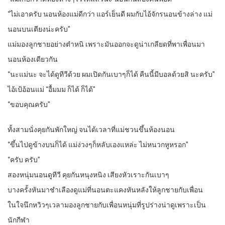
“ไม่เอาครับ นอนห้องแม่ดีกว่า แอร์เย็นดี ผมกับไอ้จักรนอนข้างล่าง แม่
นอนบนเตียงน่ะครับ”
แม่มองลูกชายอย่างตำหนิ เพราะมันออกจะดูน่าเกลียดที่พาเพื่อนมา
นอนห้องเดียวกัน
“นะแม่นะ จะได้ดูทีวีด้วย ผมเปิดกันเบาๆก็ได้ คืนนี้มีบอลด้วยสิ นะครับ”
ไอ้เป้อ้อนแม่ “อื้มมม ก็ได้ ก็ได้”
“ขอบคุณครับ”
ทั้งสามนั่งคุยกันพักใหญ่ จนได้เวลาที่แม่ชวนขึ้นห้องนอน
“ขึ้นไปดูข้างบนก็ได้ แม่ง่วงๆก็หลับเองแหล่ะ ไม่หนวกหูหรอก”
“ครับ ครับ”
สองหนุ่มนอนดูทีวี คุยกันหนุงหนิง เสียงหัวเราะกันเบาๆ
บางครั้งหันมาชำเลืองดูแม่ที่นอนตะแคงหันหลังให้ลูกชายกับเพื่อน
ในใจนึกหวิวๆเวลามองลูกชายกับเพื่อนหนุ่มที่รูปร่างน่าดูเพราะเป็น
นักกีฬา