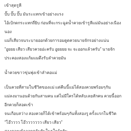
เข้าสุดรูหี
ปั๊บ ปั๊บ ปั๊บ มันระแทกเข้าอย่างแรง
ไอ้เป้กดกระแทกถี่ยิบ ก่อนที่จะกระฉูดน้ำควยเข้ารูหีแม่มันอย่างเนือง
นอง
แม่ก็เสียวจนระบายออกด้วยการอมดูดควยนายจักรอย่างแน่น
“อูยยย เสียว เสียวควยอ่ะครับ อูยยยย จะ จะออกแล้วครับ” นายจัก
ประคองสองแก้มแมดึงรับลำควยมัน
น้ำควยขาวขุ่นพุ่งเข้าลำคอแม่
เป็นควยที่สามในชีวิตของแม่ แต่คืนนี้แม่ได้สองควยพร้อมๆกัน
แม่ลงมานอนด้วยกันสามคน แต่ไม่มีใครได้หลับเลยสักคน ควยนี้ออก
อีกควยก็สอดเข้า
จนเกือบสว่าง สองควยก็ได้เข้าพร้อมๆกันทั้งสองรู ครั้งแรกในชีวิต
“โอ๊วววว โอ๊ววววววว เสียว เสียว”