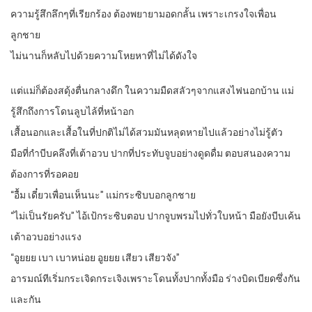
ความรู้สึกลึกๆที่เรียกร้อง ต้องพยายามอดกลั้น เพราะเกรงใจเพื่อน
ลูกชาย
ไม่นานก็หลับไปด้วยความโหยหาที่ไม่ได้ดังใจ
แต่แม่ก็ต้องสดุ้งตื่นกลางดึก ในความมืดสลัวๆจากแสงไฟนอกบ้าน แม่
รู้สึกถึงการโดนลูบไล้ที่หน้าอก
เสื้อนอกและเสื้อในที่ปกติไม่ได้สวมมันหลุดหายไปแล้วอย่างไม่รู้ตัว
มือที่กำบีบคลึงที่เต้าอวบ ปากที่ประทับจูบอย่างดูดดื่ม ตอบสนองความ
ต้องการที่รอคอย
“อื้ม เดี๋ยวเพื่อนเห็นนะ” แม่กระซิบบอกลูกชาย
“ไม่เป็นรัยครับ” ไอ้เป้กระซิบตอบ ปากจูบพรมไปทั่วใบหน้า มือยังบีบเค้น
เต้าอวบอย่างแรง
“อูยยย เบา เบาหน่อย อูยยย เสียว เสียวจัง”
อารมณ์ทีเริ่มกระเจิดกระเจิงเพราะโดนทั้งปากทั้งมือ ร่างบิดเบียดซึ่งกัน
และกัน