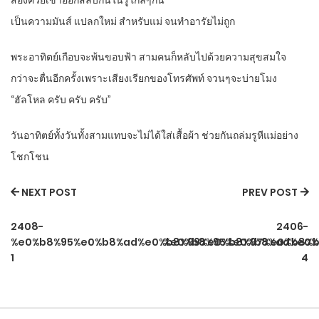
สองควยเข้าออกสลับกันในรูใกล้ๆกัน
เป็นความมันส์ แปลกใหม่ สำหรับแม่ จนทำอารัยไม่ถูก
พระอาทิตย์เกือบจะพ้นขอบฟ้า สามคนก็หลับไปด้วยความสุขสมใจ
กว่าจะตื่นอีกครั้งเพราะเสียงเรียกของโทรศัพท์ จวนๆจะบ่ายโมง
“ฮัลโหล ครับ ครับ ครับ”
วันอาทิตย์ทั้งวันทั้งสามแทบจะไม่ได้ใส่เสื้อผ้า ช่วยกันถล่มรูหีแม่อย่าง
โชกโชน
NEXT POST
PREV POST
2408-
2406-
%e0%b8%95%e0%b8%ad%e0%b8%99%e0%b8%97%e0%b8%b
%e0%b8%95%e0%b8%ad%e0%
1
4