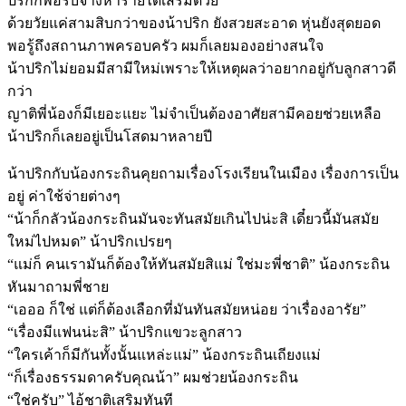
ปริกก็พอรับจ้างหารายได้เสริมด้วย
ด้วยวัยแค่สามสิบกว่าของน้าปริก ยังสวยสะอาด หุ่นยังสุดยอด
พอรู้ถึงสถานภาพครอบครัว ผมก็เลยมองอย่างสนใจ
น้าปริกไม่ยอมมีสามีใหม่เพราะให้เหตุผลว่าอยากอยู่กับลูกสาวดี
กว่า
ญาติพี่น้องก็มีเยอะแยะ ไม่จำเป็นต้องอาศัยสามีคอยช่วยเหลือ
น้าปริกก็เลยอยู่เป็นโสดมาหลายปี
น้าปริกกับน้องกระถินคุยถามเรื่องโรงเรียนในเมือง เรื่องการเป็น
อยู่ ค่าใช้จ่ายต่างๆ
“น้าก็กลัวน้องกระถินมันจะทันสมัยเกินไปน่ะสิ เดี๋ยวนี้มันสมัย
ใหม่ไปหมด” น้าปริกเปรยๆ
“แม่ก็ คนเรามันก็ต้องให้ทันสมัยสิแม่ ใช่มะพี่ชาติ” น้องกระถิน
หันมาถามพี่ชาย
“เอออ ก็ใช่ แต่ก็ต้องเลือกที่มันทันสมัยหน่อย ว่าเรื่องอารัย”
“เรื่องมีแฟนน่ะสิ” น้าปริกแขวะลูกสาว
“ใครเค้าก็มีกันทั้งนั้นแหล่ะแม่” น้องกระถินเถียงแม่
“ก็เรื่องธรรมดาครับคุณน้า” ผมช่วยน้องกระถิน
“ใช่ครับ” ไอ้ชาติเสริมทันที