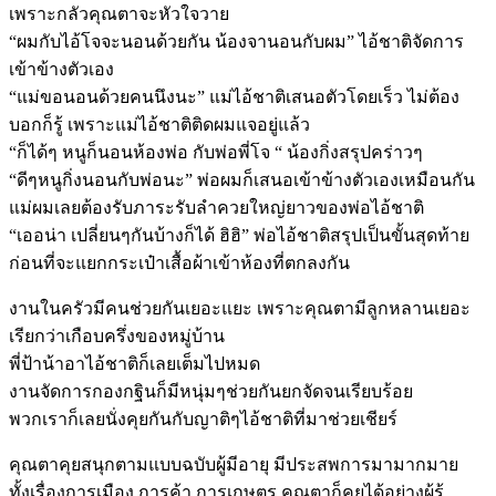
เพราะกลัวคุณตาจะหัวใจวาย
“ผมกับไอ้โจจะนอนด้วยกัน น้องจานอนกับผม” ไอ้ชาติจัดการ
เข้าข้างตัวเอง
“แม่ขอนอนด้วยคนนึงนะ” แม่ไอ้ชาติเสนอตัวโดยเร็ว ไม่ต้อง
บอกก็รู้ เพราะแม่ไอ้ชาติติดผมแจอยู่แล้ว
“ก็ได้ๆ หนูก็นอนห้องพ่อ กับพ่อพี่โจ “ น้องกิ่งสรุปคร่าวๆ
“ดีๆหนูกิ่งนอนกับพ่อนะ” พ่อผมก็เสนอเข้าข้างตัวเองเหมือนกัน
แม่ผมเลยต้องรับภาระรับลำควยใหญ่ยาวของพ่อไอ้ชาติ
“เออน่า เปลี่ยนๆกันบ้างก็ได้ ฮิฮิ” พ่อไอ้ชาติสรุปเป็นขั้นสุดท้าย
ก่อนที่จะแยกกระเป๋าเสื้อผ้าเข้าห้องที่ตกลงกัน
งานในครัวมีคนช่วยกันเยอะแยะ เพราะคุณตามีลูกหลานเยอะ
เรียกว่าเกือบครึ่งของหมู่บ้าน
พี่ป้าน้าอาไอ้ชาติก็เลยเต็มไปหมด
งานจัดการกองกฐินก็มีหนุ่มๆช่วยกันยกจัดจนเรียบร้อย
พวกเราก็เลยนั่งคุยกันกับญาติๆไอ้ชาติที่มาช่วยเชียร์
คุณตาคุยสนุกตามแบบฉบับผู้มีอายุ มีประสพการมามากมาย
ทั้งเรื่องการเมือง การค้า การเกษตร คุณตาก็คุยได้อย่างผู้รู้