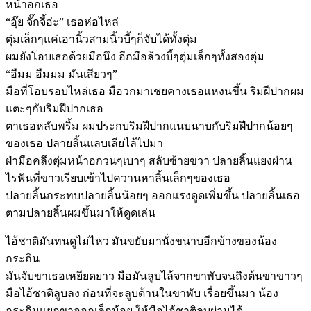
หน้าอกเธอ
“อุ๊ย จั๊กจี้อ่ะ” เธอห่อไหล่
ตุ่มเล็กๆแค่เอานิ้วสามนิ้วบี้ๆก็จับได้ทั้งตุ่ม
ผมยังโอบเธอด้วยมือนึง อีกมือล้วงบี้ๆตุ่มเล็กๆทั้งสองตุ่ม
“อืมม อืมมม มันเสียวๆ”
มือที่โอบรอบไหล่เธอ มือวกมาเชยคางเธอแหงนขึ้น ริมฝีปากผม
แตะๆกับริมฝีปากเธอ
ตาเธอหลับพริ้ม ผมประกบริมฝีปากแนบนาบกับริมฝีปากน้อยๆ
ของเธอ ปลายลิ้นแลบเลียไล้ไปมา
ฝ่ามือคลึงตุ่มหน้าอกวนๆเบาๆ สลับซ้ายขวา ปลายลิ้นแยงผ่าน
ไรฟันที่ขาวเรียบเข้าไปควานหาลิ้นเล็กๆของเธอ
ปลายลิ้นกระทบปลายลิ้นน้อยๆ ออกแรงดูดเพิ่มขึ้น ปลายลิ้นเธอ
ตามปลายลิ้นผมขึ้นมาให้ดูดเล่น
ไอ้ชาติมันทนดูไม่ไหว มันขยับมานั่งขนาบอีกข้างของน้อง
กระถิน
มันจับขาเธอเหยียดยาว มือมันลูบไล้จากขาพับจนถึงต้นขาขาวๆ
มือไอ้ชาติลูบลง ก่อนที่จะลูบด้านในขาพับ เรื่อยขึ้นมา น้อง
กระถินแยกขาออกเล็กน้อย ให้มือไอ้ชาติลูบผ่านได้