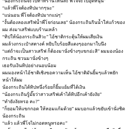
“น้องกระถินจะไปทำที่ร้านไหนล่ะ พี่โจจะไปอุดหนุน”
“แล้วพี่โจต้องทิปมากๆนะ”
“แน่นอน พี่โจต้องทิปมากแน่ๆ”
“งั้นต้องลองเสริฟน้ำพี่โจก่อนเลย” น้องกระถินรินน้ำใส่แก้วของ
ผม ส่งมาเสริฟแบบร้านเหล้า
“ทิปให้น้องกระถินสิวะ” ไอ้ชาติกระตุ้นให้ผมเสียเงิน
ผมล้วงกระเป๋าสตางค์ หยิบใบร้อยสีแดงๆออกมาใบนึง
“แต่ถ้าจะเป็นสาวเสริฟ ก็ต้องมานั่งข้างๆแขกอ่ะสิ” ผมมองน้อง
กระถิน ชวนมานั่งข้างๆ
เธอรับเงินทิปอย่างนอบน้อม
ผมมองหน้าไอ้ชาติเชิงขอความเห็น ไอ้ชาติมันยิ้มๆแล้วพยัก
หน้าให้ผม
น้องกระถินได้ทิปหนึ่งร้อยก็ยิ้มแย้มที่ได้เงิน
“น้องกระถินรู้มั๊ยว่าสาวเสริฟเค้าได้ทิปอีกเค้ายังงัย”
“ทำยังงัยหรอ คะ?”
“ก็ยอมให้แขกกอด ให้หอมแก้มด้วย” ผมบอกแล้วขยับเข้านั่งชิด
น้องกระถิน
“แล้ว แล้วพี่โจไม่กอดหนูหรอคะ”