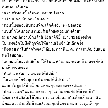
ผมโอบรอบไหล่น้องกระถิน เธอหันหน้ามามองผม พอดีๆกับที่ผม
ก้มหอมแก้มเธอ
“สาวเสริฟคนนี้แก้มหอมจัง” ผมจีบเธอ
“แล้วแขกจะทิปตอนไหนคะ”
“ตอนนี้แขกจะทิปตอนที่จะเลิกดื่มจ้ะ” ผมบอกเธอ
“แบบนี้ก็โดนกอดนานอ่ะสิ แล้วยังหอมแก้มด้วย”
ผมมาเจอเด็กงกเข้าแล้วสิ ไอ้ชาติก็ยิ้มเยาะผมอย่างขำๆ
ใบแดงๆอีกใบนึงก็ถูกทิปให้สาวเสริฟจำเป็นอีกครั้ง
“ดีจังเลย ถ้าไปทำจริงๆคงได้เยอะกว่านี้นะคะ ถ้าโดนจับ จับแบบ
ที่พี่โจบอกอ่ะ”
“แต่ตอนนี้น้องถินยังไม่มีให้จับน่ะสิ” ผมบอกเธอแล้วมองๆที่หน้า
อกเล็กๆของเธอ
“นั่นสิ น่าเสียดาย เลยอดได้ทิปอีก”
“ไหนขอพี่โจจับดูก่อนสิ พอจะได้ทืปรึป่าว”
ผมยกมือลูบไล้ที่หน้าอกแหลมๆของน้องกระถินเบาๆ
“นิดเดียวเอง” ผมบอกเธอเบาๆ “แต่ก็พอจะทิปได้บ้างแล้ว”
น้องกระถินยังไม่ได้ใส่ยกทรง แค่เสื้อนอกกับเสื้อกล้ามเท่านั้น
มือผมล้วงชายเสื้อด้านหลังเธอลูบขึ้นลง อ้อมมาถึงตุ่มเล็กๆที่