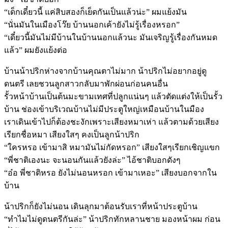
“เด็กเดี๋ยวนี้ แค่สิบสองก็เย็ดกันเป็นแล้วน่ะ” ผมแย้งมัน
“นั่นมันในเมืองโว๊ย บ้านนอกเค้ายังไม่รู้เรื่องหรอก”
“เดี๋ยวนี้มันไม่มีบ้านในบ้านนอกแล้วนะ มันเจริญรู้เรื่องกันหมด
แล้ว” ผมยังแย้งต่อ
บ้านน้าปริกห่างจากบ้านคุณตาไม่มาก น้าปริกไม่อยากอยู่ดู
ดนตรี เลยชวนลูกสาวกลับมาพักผ่อนก่อนคนอื่น
รั้วหน้าบ้านเป็นต้นมะขามเทศที่ปลูกแน่นๆ แล้วตัดแต่งให้เป็นรั้ว
บ้าน ช่องเข้าบริเวณบ้านไม่มีประตูใหญ่เหมือนบ้านในมือง
เราเดินเข้าไปก็ต้องชะงักเพราะเสียงหมาเห่า แล้วตามด้วยเสียง
เรียกชื่อหมา เสียงใสๆ คงเป็นลูกน้าปริก
“ใครหรอ เข้ามาสิ หมามันไม่กัดหรอก” เสียงใสๆเรียกเชิญแขก
“พี่ชาติเองนะ จะนอนกันแล้วยังล่ะ” ไอ้ชาติบอกดังๆ
“อ๋อ พี่ชาติหรอ ยังไม่นอนหรอก เข้ามาเหอะ” เสียงบอกจากใน
บ้าน
น้าปริกก็ยังไม่นอน เดินลุกมาต้อนรับเราที่หน้าประตูบ้าน
“ทำไมไม่ดูดนตรีกันล่ะ” น้าปริกทักหลานชาย มองหน้าผม ก่อน