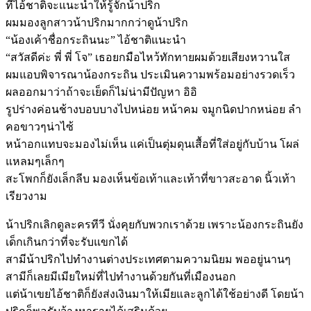
ที่ไอ้ชาติจะแนะนำให้รู้จักน้าปริก
ผมมองลูกสาวน้าปริกมากกว่าดูน้าปริก
“น้องเค้าชื่อกระถินนะ” ไอ้ชาติแนะนำ
“สวัสดีค่ะ พี่ พี่ โจ” เธอยกมือไหว้ทักทายผมด้วยเสียงหวานใส
ผมแอบพิจารณาน้องกระถิน ประเมินความพร้อมอย่างรวดเร็ว
ผลออกมาว่าถ้าจะเย็ดก็ไม่น่ามีปัญหา อิอิ
รูปร่างค่อนช้างบอบบางไปหน่อย หน้าคม จมูกนิดปากหน่อย ลำ
คอขาวๆน่าไซ้
หน้าอกแทบจะมองไม่เห็น แค่เป็นตุ่มดุนเสื้อที่ใส่อยู่กับบ้าน โผล่
แหลมๆเล็กๆ
สะโพกก็ยังเล็กลีบ มองเห็นข้อเท้าและเท้าที่ขาวสะอาด นิ้วเท้า
เรียวงาม
น้าปริกเลิกดูละครทีวี นั่งคุยกับพวกเราด้วย เพราะน้องกระถินยัง
เด็กเกินกว่าที่จะรับแขกได้
สามีน้าปริกไปทำงานต่างประเทศตามความนิยม พออยู่นานๆ
สามีก็เลยมีเมียใหม่ที่ไปทำงานด้วยกันที่เมืองนอก
แต่น้าเขยไอ้ชาติก็ยังส่งเงินมาให้เมียและลูกได้ใช้อย่างดี โดยน้า