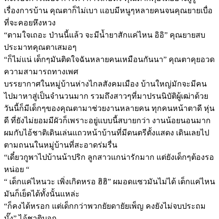
เรื่องการบ้าน คุณตาก็ไม่เบา แอบมีหนูๆหลายคนจนคุณยายเบื่อ
ที่จะคอยหึงหวง
“ตามใจเถอะ ป่านนี้แล้ว จะมีน้ำยาสักแค่ไหน อิอิ” คุณยายสบ
ประมาทคุณตาเสมอๆ
“ก็ไม่แน่ เด็กๆมันติดใจฉันหลายคนเหมือนกันนา” คุณตาคุยอวด
ความสามารถทางเพศ
บรรยากาศในหมู่บ้านห่างไกลสังคมเมือง บ้านใหญ่มักจะมีคน
ไปมาหาสู่เป็นจำนวนมาก รวมถึงสาวๆที่มาปรนนิบัติผู้เฒ่าด้วย
วันนี้ก็มีเด็กๆของคุณตามาช่วยงานหลายคน ทุกคนหน้าตาดี หุ่น
ดี ที่ยังไม่ยอมมีผัวก็เพราะอยู่แบบนี้สบายกว่า งานน้อยนอนมาก
ผมกับไอ้ชาติเดินเล่นแถวหน้าบ้านที่มีดนตรีตั้งแสดง เดินเลยไป
ตามถนนในหมู่บ้านที่สะอาดร่มรื่น
“เดี๋ยวกูพาไปบ้านน้าปริก ลูกสาวแกน่ารักมาก แต่ยังเด็กๆต้องรอ
หน่อย “
“ เด็กแค่ไหนวะ เพิ่งเกิดหรอ ฮิฮิ” ผมอดแซวมันไม่ได้ เด็กแค่ไหน
มันก็เย็ดได้ทั้งนั้นแหล่ะ
“ก็คงได้หรอก แต่เด็กกว่าพวกยัยดายัยเพ็ญ คงยังไม่จบประถม
มั๊ง” ไอ้ชาติบอก