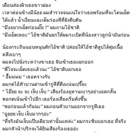
เดือนส่องผิวเธอขาวผ่อง
เวลาค่อนข้างมีน้อย ผมสำรวจจนแน่ใจว่าเธอพร้อมที่จะโดนเย็ด
ได้แล้ว น้ำเงี่ยนแฉะเต็มร่องหีที่ยังตีบตัน
“มึงอยากเย็ดก่อนมั๊ย ?” ผมถามไอ้ชาติ
“มึงเย็ดเหอะ” ไอ้ชาติมันยกให้ผมระเบิดหีน้องสาวลูกน้ามันก่อน
น้องกระถินนอนหนุนตักไอ้ชาติ ปล่อยให้ไอ้ชาติลูบไล้ตุ่มเนื้อ
คลึงเบาๆ
ผมลงไปนั่งระหว่างขาเธอ จับเข้าเธอแยกออก
“พี่โจจะเย็ดเธอแล้วนะ” ไอ้ชาติบอกเธอ
“ อื้มมมม “ เธอครางรับ
ผมกดไอ้หัวบานผ่านเข้ารูหีที่ตึงแน่นเปรี๊ยะ
“ โอ๊ยย จะ จะ เจ็บ เจ็บ “ เสียงร้องอุทานเบาๆอย่างอดกลั้น
พอกดเน้นเข้าไปอีก เธอร้องเสียงเริ่มดังขึ้น
“พอก่อนแล้วกันนะ” ผมถอนหัวบานออกจากรูหีเธอ
“อูยยย เจ็บ เจ็บมากๆอ่ะ”
“ที่จริงมันเจ็บแป๊บเดียวเท่านั้นแหล่ะ” ผมกระซิบบอกเธอ ที่จริง
ผมกลัวน้าปริกจะได้ยินเสียงร้องเธออ่ะ