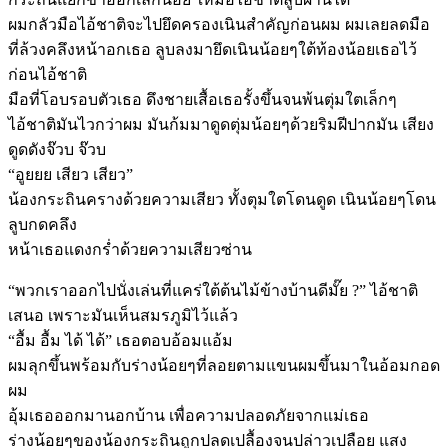
ผมกลัวมือไอ้ชาติจะไปยึดครองเนินสำคัญก่อนผม ผมเลยลดมือ
ที่ล้วงคลึงหน้าอกเธอ ลูบลงมายึดเนินน้อยๆใต้ท้องน้อยเธอไว้
ก่อนไอ้ชาติ
มือที่โอบรอบตัวเธอ ดึงชายเสื้อเธอรั้งขึ้นจนพ้นตุ่มใตเล็กๆ
ไอ้ชาติมันไวกว่าผม มันก้มมาดูดตุ่มน้อยๆด้วยริมฝีปากมัน เสียง
ดูดดังจ๊วบ จ๊วบ
“อูยยย เสียว เสียว”
น้องกระถินครางด้วยความเสียว ทั้งตุมใตโดนดูด เนินน้อยๆโดน
ลูบกดคลึง
หน้าเธอแดงกร่ำด้วยความเสียวซ่าน
“พวกเราออกไปนั่งเล่นที่แคร่ใต้ต้นไม้ข้างบ้านดีมั๊ย ?” ไอ้ชาติ
เสนอ เพราะมันเห็นสมรภูมิไว้แล้ว
“อื้ม อื้ม ได้ ได้” เธอตอบอ้อมแอ้ม
ผมลุกขึ้นพร้อมกับร่างน้อยๆที่ลอยตามแขนผมขึ้นมาในอ้อมกอด
ผม
อุ้มเธอออกมานอกบ้าน เพื่อความปลอดภัยจากแม่เธอ
ร่างน้อยๆของน้องกระถินถูกปลดเปลื้องจนปล่าวเปลือย แสง