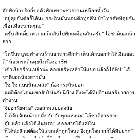
สักพักน้าปริกก็ขอตัวพักเพราะช่วยงานเหนื่อยทั้งวัน
“อยู่คุยกันต่อก็ได้นะ กระถินมันนอนดึกทุกคืน บ้าโทรศัพท์คุยกัน
เพื่อนทีละนานๆน่ะ”
“ครับ สักเดี๋ยวพวกผมก็กลับไปพักเหมือนกันครับ” ไอ้ชาติบอกน้า
สาว
“โตขึ้นหนูจะทำงานร้านอาหารดีกว่า เห็นเค้าบอกว่าได้เงินเยอะ
ดี” น้องกระถินคุยถึงเรื่องอาชีพ
“เค้าเรียกร้านเหล้านะ คอยเสริฟเหล้าให้แขก แล้วก็ได้ทิป” ไอ้
ชาติบอกน้องสาวมัน
“ใช่ ใช่ แบบนั้นแหล่ะ” น้องกระถินบอก
“แต่ก็ต้องโดนแขกจับโน่นจับนี่บ้าง ถึงจะได้ทิปดี” ผมอธิบายการ
ทำงาน
“จับอารัยหรอ” เธอถามแบบสงสัย
“ก็ ก็จับ จับหน้าอกมั่ง จับ จับทุกแห่งน่ะ” ไอ้ชาติสาธยาย
“อุ๊ย แล้ว แล้วได้เงินหรอ” เธออยากได้แค่เงิน
“ก็ได้น่ะสิ แต่ต้องให้แขกเค้าถูกใจนะ ยิ่งถูกใจมากก็ได้ทิปมาก”