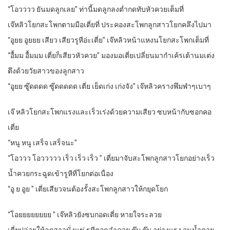
“โอวววว ยันมดลูกเลย” ท่านี้มดลูกลงต่ำกดทับหัวควยเต็มที่
เจ๊หลิวโยกสะโพกตามมือเตี่ยที่ ประคองสะโพกลูกสาวโยกคลึงไปมา
“อูยย อูยยย เสียว เสียวรูหีอ่ะเตี่ย” เจ๊หลิวหน้าแหงนโยกสะโพกเต็มที่
“อื้มม อื้มมม เตี่ยก็เสียวหัวควย” มองมอเตี่ยเปลี่ยนมากำเค้รเต้านมเต่ง
ตึงด้วยวัยสาวของลูกสาว
“อูยย ซู๊ดดดด ซู๊ดดดดด เตี่ย เย็ดเก่ง เก่งจัง” เจ๊หลิวครางพึมพำๆเบาๆ
เจ๊ หลิวโยกสะโพกแรงและเร็วเร่งด้วยความเสียว ซบหน้ากับซอกคอ
เตี่ย
“หนู หนู เสร็จ เสร็จนะ”
“โอววว โอววววว เร็ว เร็ว เร็ว ” เตี่ยมาจับสะโพกลูกสาวโยกอย่างเร็ว
น้ำควยกระฉูดเข้ารูหีที่โยกต่อเนื่อง
“อู ย อูย ” เตี่ยเสียวจนต้องรั้งสะโพกลูกสาวให้กยุดโยก
“โอยยยยยยยย ” เจ๊หลิวยังซบกอดเตี่ย หายใจระลวย