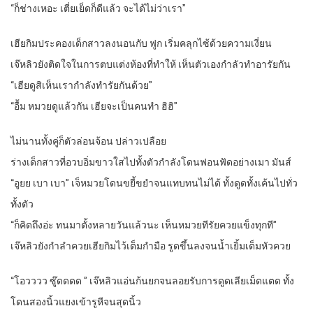
“ก็ช่างเหอะ เตี่ยเย็ดก็ดีแล้ว จะได้ไม่ว่าเรา”
เฮียกิมประคองเด็กสาวลงนอนกับ ฟูก เริ่มคลุกไซ้ด้วยความเงี่ยน
เจ๊หลิวยังติดใจในการตบแต่งห้องที่ทำให้ เห็นตัวเองกำลัวทำอารัยกัน
“เฮียดูสิเห็นเรากำลังทำรัยกันด้วย”
“อื้ม หมวยดูแล้วกัน เฮียจะเป็นคนทำ ฮิฮิ”
ไม่นานทั้งคู่ก็ตัวล่อนจ้อน ปล่าวเปลือย
ร่างเด็กสาวที่อวบอิ่มขาวใสไปทั้งตัวกำลังโดนฟอนฟัดอย่างเมา มันส์
“อูยย เบา เบา” เจ็หมวยโดนขยี้ขยำจนแทบทนไม่ได้ ทั้งดูดทั้งเค้นไปทั่ว
ทั้งตัว
“ก็คิดถึงอ่ะ ทนมาตั้งหลายวันแล้วนะ เห็นหมวยทีรัยควยแข็งทุกที”
เจ๊หลิวยังกำลำควยเฮียกิมไว้เต็มกำมือ รูดขึ้นลงจนน้ำเยิ้มเต็มหัวควย
“โอวววว ซู๊ดดดด ” เจ๊หลิวแอ่นก้นยกจนลอยรับการดูดเลียเม็ดแตด ทั้ง
โดนสองนิ้วแยงเข้ารูหีจนสุดนิ้ว