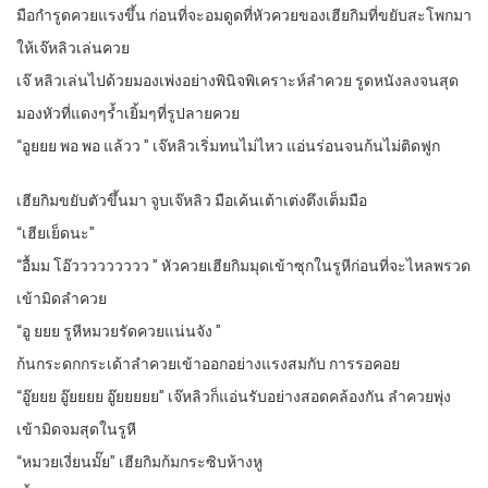
มือกำรูดควยแรงขึ้น ก่อนที่จะอมดูดที่หัวควยของเฮียกิมที่ขยับสะโพกมา
ให้เจ๊หลิวเล่นควย
เจ๊ หลิวเล่นไปด้วยมองเพ่งอย่างพินิจพิเคราะห์ลำควย รูดหนังลงจนสุด
มองหัวที่แดงๆร้ำเยิ้มๆที่รูปลายควย
“อูยยย พอ พอ แล้วว ” เจ๊หลิวเริ่มทนไม่ไหว แอ่นร่อนจนก้นไม่ติดฟูก
เฮียกิมขยับตัวขึ้นมา จูบเจ๊หลิว มือเค้นเต้าเต่งตึงเต็มมือ
“เฮียเย็ดนะ”
“อื้มม โอ๊ววววววววว ” หัวควยเฮียกิมมุดเข้าซุกในรูหีก่อนที่จะไหลพรวด
เข้ามิดลำควย
“อู ยยย รูหีหมวยรัดควยแน่นจัง ”
ก้นกระดกกระเด้าลำควยเข้าออกอย่างแรงสมกับ การรอคอย
“อู๊ยยย อู๊ยยยย อู๊ยยยยย” เจ๊หลิวก็แอ่นรับอย่างสอดคล้องกัน ลำควยพุ่ง
เข้ามิดจมสุดในรูหี
“หมวยเงี่ยนมั๊ย” เฮียกิมก้มกระซิบห้างหู