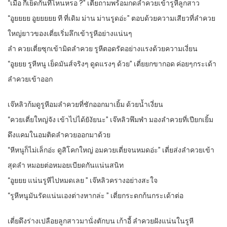
“เมื่อ กี๊เย็ดกันที่ไหนหรอ ?” เตี่ยถามพร้อมกดลำควยเข้ารูหีลูกสาว
“อูยยยย อูยยยยย ที ที่เดิม ม่าน ม่านรูดอ่ะ” ตอบด้วยความเสียวที่ลำควย
ใหญ่ยาวของเตี่ยเริ่มลึกเข้ารูหีอย่างแน่นๆ
ลำ ควยเตี่ยซุกเข้ามิดลำควย รูหีตอดรัดอย่างแรงด้วยความเงี่ยน
“อูยยย รูหีหนู เย็ดมันส์จริงๆ ดูดแรงๆ ด้วย” เตี่ยยกขากอด ค่อยๆกระเด้า
ลำควยเข้าออก
เจ๊หลิวก้มดูรูหีอมลำควยที่ชักออกมาเยิ้ม ด้วยน้ำเงี่ยน
“ควยเตี่ยใหญ่จัง เข้าไปได้ยังัยนะ” เจ๊หลิวพึมพำ มองลำควยที่เปียกเยิ้ม
ดึงแคมในอมติดลำควยออกมาด้วย
“หีหนูก็ไม่เล็กอ่ะ ดูสิโคกใหญ่ อมควยเตี่ยจนหมดอ่ะ” เตี่ยส่งลำควยเข้า
สุดลำ หมอยต่อหมอยเบียดกันแน่นสนิท
“อูยยย แน่นรูหีไปหมดเลย ” เจ๊หลิวครางอย่างสะใจ
“รูหีหนูมันรัดแน่นเองต่างหากล่ะ ” เตี่ยกระดกก้นกระเด้าต่อ
เตี่ยดึงร่างเปลือยลูกสาวมานั่งตักบน เก้าอี้ ลำควยฝังแน่นในรูหี