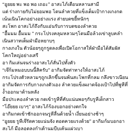
“อูยยย พะ พอ พอ เถอะ” อาสะไภ้เตือนหลานสามี
แต่ ร่างกายกับไม่ยอมพอ โดนลำควยที่แข็งเต็มเป้ากางเกงกด
เน้นเนินโคกอย่างอย่างแรง ส่ายบดขยี้หนักๆ
สะโพก อาสะไภ้ถึงกับแอ่นรับการบดของลำควย
“อื้มมม อื้มมม ” กระโปรงคลุมหลวมๆโดนมือล้วงเข่าลูบคลำ
เนินสวาทเต็มฝ่ามือหยาบๆ
กางเกงใน ตัวน้อยๆถูกรูดลงเพื่อเปิดโอกาสให้ฝ่ามือได้สัมผัส
โคกใหญ่อย่างเสรี
อา กิมเล่นจนร่างอาสะไภ้สั่นไปทั้งตัว
“เจ๊ก้มหมอบบนนี้สิครับ” อากิมจัดท่าทางให้อาสะไภ้
กระโปรงตัวหลวมๆถูกเลิกขึ้นจนพ้นสะโพกที่กลม กลึงขาวเนียน
อากิมจัดการกับกางเกงตัวเอง ลำควยแข็งผงาดจ้องเป้าไปที่พูหีที่
ง้ำออกมาด้านหลัง
มือประคองลำควย กดเข้ารูหีที่คับแน่นพอๆกับรูหีเด็กสาว
“โอ๊ยยย เบาๆ” อาสะไภ้ร้องบอกอย่างตกใจ
อากิมกดเข้าชักออกจนรูหีลื่นด้วยน้ำ เงี่ยนอย่างช้าๆ
“อูยยย รูหีเจ๊รัดควยแน่นจัง ตอดควยแรงด้วย” อากิมก้มบอกอา
สะไภ้ มือลอดลงกำเต้านมบีบเค้นแผ่วเบา