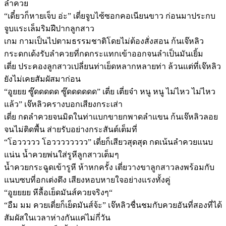
ลำควย
“เดี๋ยวก็หายเจ็บ อ่ะ” เตี่ยจูบไซ้ซอกคอเนียนขาว ก่อนมาประกบ
จูบแระเล็มริมฝีปากลูกสาว
เกม กามเป็นไปตามธรรมชาติโดยไม่ต้องสั่งสอน ก้นเจ๊หลิว
กระดกเด้งรับลำควยที่กดกระแทกเข้าออกจนลำเป็นมันเยิ้ม
เตี่ย ประคองลูกสาวเปลี่ยนท่าเย็ดหลากหลายท่า ล้วนแต่ที่เจ๊หลิว
ยังไม่เคยสัมผัสมาก่อน
“อูยยย ซู๊ดดดดด ซู๊ดดดดดด” เตี่ย เตี่ยจ๋า หนู หนู ไม่ไหว ไม่ไหว
แล้ว” เจ๊หลิวครางบอกเสียงกระเส่า
เตี่ย กดลำควยจนมิดในท่าแบกขายกพาดลำแขน ก้นเจ๊หลิวลอย
จนไม่ติดพื้น ส่ายรับอย่างกระสันต์เต็มที่
“โอววววว โอวววววววว” เตี่ยก็เสียวสุดสุด กดเน้นลำควยแนบ
แน่น น้ำควยพ่นใส่รูหีลูกสาวเต็มๆ
น้ำควยกระฉูดเข้ารูหี ห้าหกครั้ง เตี่ยวางขาลูกสาวลงพร้อมกับ
แนบซบที่อกเต่งตึง เสียงหอบหายใจอย่างแรงทั้งคู่
“อูยยยย หีลื้อเย็ดมันส์ควยจริงๆ“
“อืม มม ควยเตี่ยก็เย็ดมันส์จ้ะ” เจ๊หลิวชื่นชมกับควยอันที่สองที่ได้
สัมผัสในเวลาห่างกันแค่ไม่กี่วัน