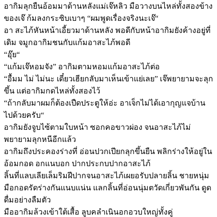
อากิมลุกยืนอ้อมมาด้านหลังแม่เจ๊หลิว มือวางบนไหล่ทั้งสองข้าง
ของเจ๊ ก้มลงกระซิบเบาๆ “ผมพูดเรื่องจริงนะเจ๊“
อา สะไภ้หันหน้าเอี้ยวมาด้านหลัง พอดีกับหน้าอากิมยังค้างอยู่ที่
เดิม จมูกอากิมชนกับแก้มอาสะไภ้พอดี
“อุ๊ย“
“แก้มเจ๊หอมจัง” อากิมตามหอมแก้มอาสะไภ้ต่อ
“อื้มม ไม่ ไม่นะ เดี๋ยวเฮียกลับมาเห็นเข้าแย่เลย” เจ๊พยายามจะลุก
ขึ้น แต่อากิมกดไหล่ทั้งสองไว้
“ถ้ากลับมาผมก็ต้องเปืดประตูให้อ่ะ อาเจ็กไม่ได้เอากุญแจบ้าน
ไปด้วยครับ“
อากิมยังจูบไซ้ตามใบหน้า ซอกคอขาวผ่อง จนอาสะไภ้ไม่
พยายามลุกหนีอีกแล้ว
อากิมถึงประคองร่างที่ อ่อนปวกเปียกลุกขึ้นยืน พลิกร่างให้อยู่ใน
อ้อมกอด อกแนบอก ปากประกบปากอาสะไภ้
ลิ้นที่แลบเลียเล็มริมฝีปากจนอาสะไภ้เผยอรับปลายลิ้น ชายหนุ่ม
มือกอดรัดร่างกันแนบแน่น แลกลิ้นที่อ่อนนุ่มตวัดเกี่ยวพันกัน ดูด
ดื่มอย่างลืมตัว
มืออากิมล้วงเข้าใต้เสื้อ ลูบคลำเนินอกอวบใหญ่ทั้งคู่