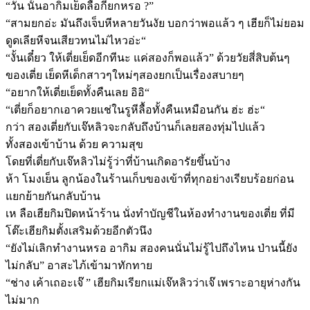
“วัน นั้นอากิมเย็ดลื้อกี่ยกหรอ ?”
“สามยกอ่ะ มันถึงเจ็บหีหลายวันงัย บอกว่าพอแล้ว ๆ เฮียก็ไม่ยอม
ดูดเลียหีจนเสียวทนไม่ไหวอ่ะ“
“งั้นเดี๋ยว ให้เตี่ยเย็ดอีกทีนะ แค่สองก็พอแล้ว” ด้วยวัยสี่สิบต้นๆ
ของเตี่ย เย็ดหีเด็กสาวๆใหม่ๆสองยกเป็นเรื่องสบายๆ
“อยากให้เตี่ยเย็ดทั้งคืนเลย อิอิ“
“เตี่ยก็อยากเอาควยแช่ในรูหีลื้อทั้งคืนเหมือนกัน ฮ่ะ ฮ่ะ“
กว่า สองเตี่ยกับเจ๊หลิวจะกลับถึงบ้านก็เลยสองทุ่มไปแล้ว
ทั้งสองเข้าบ้าน ด้วย ความสุข
โดยที่เตี่ยกับเจ๊หลิวไม่รู้ว่าที่บ้านเกิดอารัยขึ้นบ้าง
ห้า โมงเย็น ลูกน้องในร้านเก็บของเข้าที่ทุกอย่างเรียบร้อยก่อน
แยกย้ายกันกลับบ้าน
เห ลือเฮียกิมปิดหน้าร้าน นั่งทำบัญชีในห้องทำงานของเตี่ย ที่มี
โต๊ะเฮียกิมตั้งเสริมด้วยอีกตัวนึง
“ยังไม่เลิกทำงานหรอ อากิม สองคนนั่นไม่รู้ไปถึงไหน ป่านนี้ยัง
ไม่กลับ” อาสะไภ้เข้ามาทักทาย
“ช่าง เค้าเถอะเจ๊ ” เฮียกิมเรียกแม่เจ๊หลิวว่าเจ๊ เพราะอายุห่างกัน
ไม่มาก