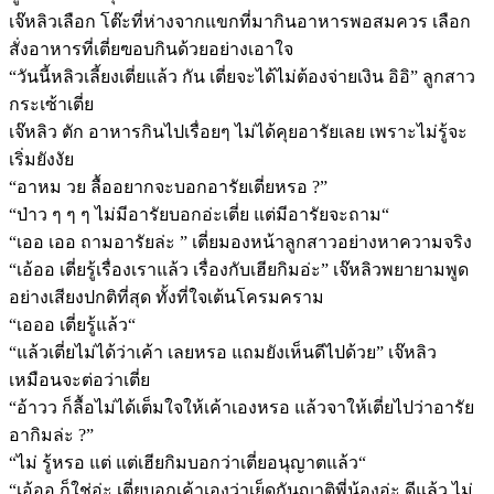
เจ๊หลิวเลือก โต๊ะที่ห่างจากแขกที่มากินอาหารพอสมควร เลือก
สั่งอาหารที่เตี่ยฃอบกินด้วยอย่างเอาใจ
“วันนี้หลิวเลี้ยงเตี่ยแล้ว กัน เตี่ยจะได้ไม่ต้องจ่ายเงิน อิอิ” ลูกสาว
กระเซ้าเตี่ย
เจ๊หลิว ตัก อาหารกินไปเรื่อยๆ ไม่ได้คุยอารัยเลย เพราะไม่รู้จะ
เริ่มยังงัย
“อาหม วย ลื้ออยากจะบอกอารัยเตี่ยหรอ ?”
“ป่าว ๆ ๆ ๆ ไม่มีอารัยบอกอ่ะเตี่ย แต่มีอารัยจะถาม“
“เออ เออ ถามอารัยล่ะ ” เตี่ยมองหน้าลูกสาวอย่างหาความจริง
“เอ้ออ เตี่ยรู้เรื่องเราแล้ว เรื่องกับเฮียกิมอ่ะ” เจ๊หลิวพยายามพูด
อย่างเสียงปกติที่สุด ทั้งที่ใจเต้นโครมคราม
“เอออ เตี่ยรู้แล้ว“
“แล้วเตี่ยไม่ได้ว่าเค้า เลยหรอ แถมยังเห็นดีไปด้วย” เจ๊หลิว
เหมือนจะต่อว่าเตี่ย
“อ้าวว ก็ลื้อไม่ได้เต็มใจให้เค้าเองหรอ แล้วจาให้เตี่ยไปว่าอารัย
อากิมล่ะ ?”
“ไม่ รู้หรอ แต่ แต่เฮียกิมบอกว่าเตี่ยอนุญาตแล้ว“
“เอ้ออ ก็ใช่อ่ะ เตี่ยบอกเค้าเองว่าเย็ดกันญาติพี่น้องอ่ะ ดีแล้ว ไม่