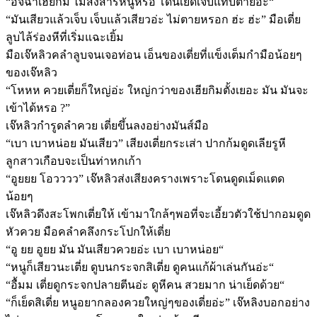
“อิจฉาเฮียกิม ไม่สงสารหนูหรอ โดนเย็ดเจ็บแทบตายอ่ะ“
“มันเสียวแล้วเจ็บ เจ็บแล้วเสียวอ่ะ ไม่ตายหรอก ฮ่ะ ฮ่ะ” มือเตี่ย
ลูบไล้ร่องหีที่เริ่มแฉะเยิ้ม
มือเจ๊หลิวคลำลูบจนเจอท่อน เอ็นของเตี่ยที่แข็งเต็มกำมือน้อยๆ
ของเจ๊หลิว
“โหหห ควยเตี่ยก็ใหญ่อ่ะ ใหญ่กว่าของเฮียกิมตั้งเยอะ มัน มันจะ
เข้าได้หรอ ?”
เจ๊หลิวกำรูดลำควย เตี่ยขึ้นลงอย่างมันส์มือ
“เบา เบาหน่อย มันเสียว” เสียงเตี่ยกระเส่า ปากก้มดูดเลียรูหี
ลูกสาวเกือบจะเป็นท่าหกเก้า
“อูยยย โอวววว” เจ๊หลิวส่งเสียงครางเพราะโดนดูดเม็ดแตด
น้อยๆ
เจ๊หลิวดึงสะโพกเตี่ยให้ เข้ามาใกล้ๆพอที่จะเอี้ยวตัวใช้ปากอมดูด
หัวควย มือคลำคลึงกระโปกให้เตี่ย
“อู ยย อูยย มัน มันเสียวควยอ่ะ เบา เบาหน่อย“
“หนูก็เสียวนะเตี่ย ดูบนกระจกสิเตี่ย ดูคนแก้ผ้าเล่นกันอ่ะ“
“อื้มม เตี่ยดูกระจกปลายตีนอ่ะ ดูหีคน สวยมาก น่าเย็ดด้วย“
“ก็เย็ดสิเตี่ย หนูอยากลองควยใหญ่ๆของเตี่ยอ่ะ” เจ๊หลิงบอกอย่าง