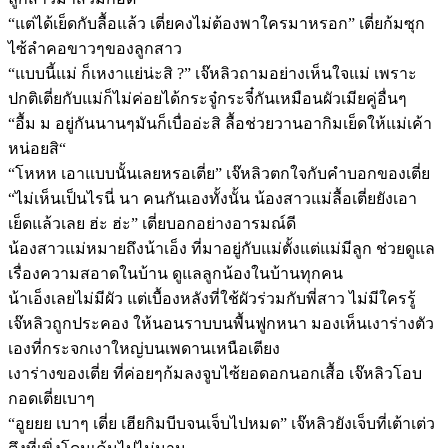
“แต่ได้เย็ดกับลื้อแล้ว เตี่ยคงไม่ต้องพาใครมาหรอก” เตี่ยก้มซุก
ไซ้ลำคอขาวๆของลูกสาว
“แบบนี้แม่ ก็เหงาแย่น่ะสิ ?” เจ๊หลิวถามอย่างเห็นใจแม่ เพราะ
ปกติเตี่ยกับแม่ก็ไม่ค่อยได้กระจู๋กระจี๋กันเหมือนผัวเมียคู่อื่นๆ
“อื้ม ม อยู่กันนานๆมันก็เบื่ออ่ะสิ ลื้อช่วยวานอากิมเย็ดให้แม่เค้า
หน่อยสิ“
“โหหห เอาแบบนั้นเลยหรอเตี่ย” เจ๊หลิวตกใจกับคำบอกของเตี่ย
“ไม่เห็นเป็นไรนี่ นา คนกันเองทั้งนั้น น้องสาวแม่ลื้อเตี่ยยังเอา
เย็ดแล้วเลย ฮ่ะ ฮ่ะ” เตี่ยบอกอย่างอารมณ์ดี
น้องสาวแม่หมายถึงน้าเอ็ง ที่มาอยู่กับแม่ตั้งแต่แม่มีลูก ช่วยดูแล
เรื่องความสอาดในบ้าน ดูแลลูกน้องในบ้านทุกคน
น้าเอ็งเลยไม่มีผัว แต่เบื้องหลังที่ใช้ผัวร่วมกับพี่สาว ไม่มีใครรู้
เจ๊หลิวถูกประคอง ให้นอนราบบนพื้นฟูกหนา มองเห็นเงาร่างตัว
เองที่กระจกเงาใหญ่บนเพดานเหนือเตียง
เงาร่างของเตี่ย ที่ค่อยๆก้มลงจูบไซ้ยอดอกนอกเสื้อ เจ๊หลิวโอบ
กอดเตี่ยเบาๆ
“อูยยย เบาๆ เตี่ย เฮียกิมบีบจนเจ็บไปหมด” เจ๊หลิวยังเจ็บที่เต้าเต่ว