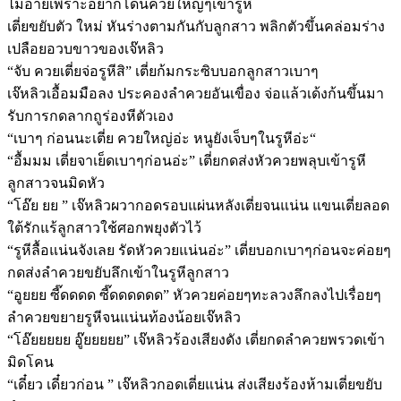
ไม่อายเพราะอยากโดนควยใหญ่ๆเข้ารูหี
เตี่ยขยับตัว ใหม่ หันร่างตามกันกับลูกสาว พลิกตัวขึ้นคล่อมร่าง
เปลือยอวบขาวของเจ๊หลิว
“จับ ควยเตี่ยจ่อรูหีสิ” เตี่ยก้มกระซิบบอกลูกสาวเบาๆ
เจ๊หลิวเอื้อมมือลง ประคองลำควยอันเขื่อง จ่อแล้วเด้งก้นขึ้นมา
รับการกดลากถูร่องหีตัวเอง
“เบาๆ ก่อนนะเตี่ย ควยใหญ่อ่ะ หนูยังเจ็บๆในรูหีอ่ะ“
“อื้มมม เตี่ยจาเย็ดเบาๆก่อนอ่ะ” เตี่ยกดส่งหัวควยพลุบเข้ารูหี
ลูกสาวจนมิดหัว
“โอ๊ย ยย ” เจ๊หลิวผวากอดรอบแผ่นหลังเตี่ยจนแน่น แขนเตี่ยลอด
ใต้รักแร้ลูกสาวใช้ศอกพยุงตัวไว้
“รูหีลื้อแน่นจังเลย รัดหัวควยแน่นอ่ะ” เตี่ยบอกเบาๆก่อนจะค่อยๆ
กดส่งลำควยขยับลึกเข้าในรูหีลูกสาว
“อูยยย ซี๊ดดดด ซี๊ดดดดดด” หัวควยค่อยๆทะลวงลึกลงไปเรื่อยๆ
ลำควยขยายรูหีจนแน่นท้องน้อยเจ๊หลิว
“โอ๊ยยยยย อู๊ยยยยย” เจ๊หลิวร้องเสียงดัง เตี่ยกดลำควยพรวดเข้า
มิดโคน
“เดี๋ยว เดี๋ยวก่อน ” เจ๊หลิวกอดเตี่ยแน่น ส่งเสียงร้องห้ามเตี่ยขยับ