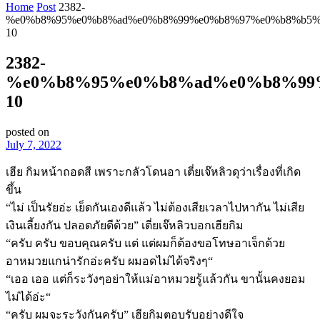
Home
Post
2382-
%e0%b8%95%e0%b8%ad%e0%b8%99%e0%b8%97%e0%b8%b5%
10
2382-
%e0%b8%95%e0%b8%ad%e0%b8%99
10
posted on
July 7, 2022
เฮีย กิมหน้าถอดสี เพราะกลัวโดนอา เตี่ยเจ๊หลิวดุว่าเรื่องที่เกิด
ขึ้น
“ไม่ เป็นรัยอ่ะ เย็ดกันเองดีแล้ว ไม่ต้องเสียเวลาไปหากัน ไม่เสีย
เงินเลี้ยงกัน ปลอดภัยดีด้วย” เตี่ยเจ๊หลิวบอกเฮียกิม
“ครับ ครับ ขอบคุณครับ แต่ แต่ผมก็ต้องขอโทษอาเจ็กด้วย
อาหมวยแกน่ารักอ่ะครับ ผมอดไม่ได้จริงๆ“
“เออ เออ แต่ก็ระวังๆอย่าให้แม่อาหมวยรู้แล้วกัน ขานั้นคงยอม
ไม่ได้อ่ะ“
“ครับ ผมจะระวังกันครับ” เฮียกิมตอบรับอย่างดีใจ