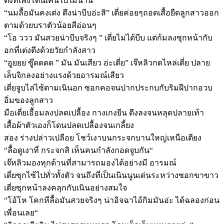
ตึงที่เพิ่งโดนเค้นไปไม่นาน
“นมลื้อมันคงเต่ง ตึงน่าบีบอ่ะสิ” เตี่ยค่อยๆถอดเสื้อยืดลูกสาวออก
ตามด้วยบราตัวน้อยสีอ่อนๆ
“โอ ววว มันสวยน่าบีบจริงๆ ” เตี่ยไม่ได้บีบ แต่ก้มลงซุกหน้ากับ
อกที่เต่งตึงด้วยวัยกำลังสาว
“อูยยย ซู๊ดดดด ” มัน มันเสียว อ่ะเตี่ย” เจ๊หลิวกดไหล่เตี่ย ปลาย
เล็บจิกลงอย่างแรงด้วยอารมณ์เสียว
เตี่ยจูบไล่ไซ้ตามเนินอก ซอกคอจนปากประกบกับริมฝีปากอวบ
อิ่มของลูกสาว
มือเตี่ยเอื้อมลงปลดเปลื้อง กางเกงยีน ดึงลงจนหลุดปลายเท้า
เสื้อผ้าตัวเองก็โดนปลดเปลื้องจนเกลี้ยง
สอง ร่างปล่าวเปลือย โชว์เงาบนกระจกบานใหญ่เหนือเตียง
“ลื้อดูเงาที่ กระจกสิ เห็นคนกำลังกอดจูบกัน“
เจ๊หลิวมองทุกด้านที่สามารถมองได้อย่างมี อารมณ์
เตี่ยซุกไซ้ไปทั่วทั้งตัว จนถึงที่เป็นเนินนูนเด่นระหว่างซอกขาขาว
เตี่ยซุกหน้าลงคลุกกับเนินอย่างสมใจ
“โอ้โห โคกหีลื้อมันสวยจริงๆ น่าอิจฉาไอ้กิมมันอ่ะ ได้ฉลองก่อน
เพื่อนเลย“