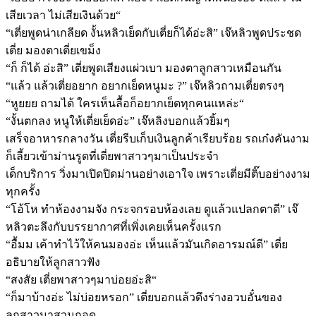
เสียเวลา ไม่เสียเงินด้วย“
“เตี่ยพูดน่าเกลียด งั้นหลิวเย็ดกับเตี่ยก็ได้อ่ะสิ” เจ๊หลิวพูดประชด
เตี่ย มองตาเตี่ยเขม็ง
“ก็ ก็ได้ อ่ะสิ” เตี่ยพูดเสียงแผ่วเบา มองตาลูกสาวเหมือนกัน
“แล้ว แล้วเตี่ยอยาก อยากเย็ดหนูมะ ?” เจ๊หลิวถามเตี่ยตรงๆ
“หูยยย ถามได้ ใครเห็นลื้อก็อยากเย็ดทุกคนแหล่ะ“
“งั้นตกลง หนูให้เตี่ยเย็ดอ่ะ” เจ๊หลิงบอกแล้วยิ้มๆ
เสร็จอาหารกลางวัน เตี่ยรีบเก็บเงินลูกค้าเรียบร้อย รถเก๋งคันงาม
ก็เลี้ยวเข้าม่านรูดที่เตี่ยพาสาวๆมาเป็นประจำ
เด็กบริการ วิ่งมาเปิดปิดม่านอย่างเอาใจ เพราะเตี่ยมีติ๊บอย่างงาม
ทุกครั้ง
“โอ้โห ทำห้องงามจัง กระจกรอบห้องเลย ดูแล้วแปลกตาดี” เจ๊
หลิวตะลึงกับบรรยากาศที่เพิ่งเคยเห็นครั้งแรก
“อื้มม เค้าทำไว้ให้คนมองอ่ะ เห็นแล้วมันเกิดอารมณ์ดี” เตี่ย
อธิบายให้ลูกสาวฟัง
“สงสัย เตี่ยพาสาวๆมาบ่อยอ่ะสิ“
“ก็มาบ้างอ่ะ ไม่บ่อยหรอก” เตี่ยบอกแล้วดึงร่างอวบอั๋นของ
ลูกสาวมาสวมกอด