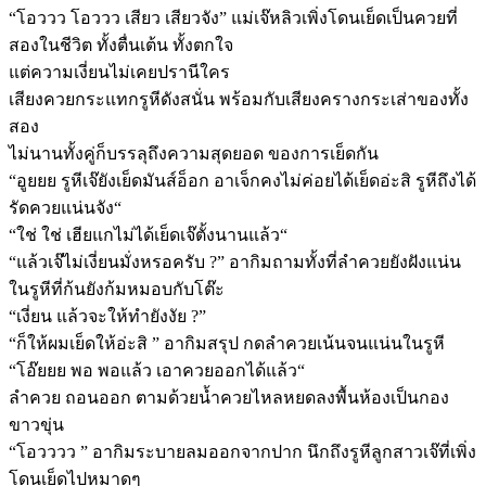
“โอววว โอววว เสียว เสียวจัง” แม่เจ๊หลิวเพิ่งโดนเย็ดเป็นควยที่
สองในชีวิต ทั้งตื่นเต้น ทั้งตกใจ
แต่ความเงี่ยนไม่เคยปรานีใคร
เสียงควยกระแทกรูหีดังสนั่น พร้อมกับเสียงครางกระเส่าของทั้ง
สอง
ไม่นานทั้งคู่ก็บรรลุถึงความสุดยอด ของการเย็ดกัน
“อูยยย รูหีเจ๊ยังเย็ดมันส์อ็อก อาเจ็กคงไม่ค่อยได้เย็ดอ่ะสิ รูหีถึงได้
รัดควยแน่นจัง“
“ใช่ ใช่ เฮียแกไม่ได้เย็ดเจ๊ตั้งนานแล้ว“
“แล้วเจ๊ไม่เงี่ยนมั่งหรอครับ ?” อากิมถามทั้งที่ลำควยยังฝังแน่น
ในรูหีที่ก้นยังก้มหมอบกับโต๊ะ
“เงี่ยน แล้วจะให้ทำยังงัย ?”
“ก็ให้ผมเย็ดให้อ่ะสิ ” อากิมสรุป กดลำควยเน้นจนแน่นในรูหี
“โอ๊ยยย พอ พอแล้ว เอาควยออกได้แล้ว“
ลำควย ถอนออก ตามด้วยน้ำควยไหลหยดลงพื้นห้องเป็นกอง
ขาวขุ่น
“โอวววว ” อากิมระบายลมออกจากปาก นึกถึงรูหีลูกสาวเจ๊ที่เพิ่ง
โดนเย็ดไปหมาดๆ