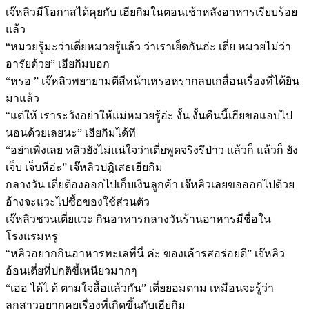
เจ๊หลิวมีโอกาสได้คุยกับ เฮียกิมในตอนเช้าหลังอาหารเรียบร้อย
แล้ว
“หมวยรู้มะว่าเตี่ยหมวยรู้แล้ว ว่าเราเย็ดกันอ่ะ เตี่ย หมวยไม่ว่า
อารัยด้วย” เฮียกิมบอก
“หรอ ” เจ๊หลิวพยายามตีสีหน้าเหรอหรากลบเกลื่อนเรื่องที่ได้ยิน
มาแล้ว
“แต่ให้ เราระวังอย่าให้แม่หมวยรู้อ่ะ งั้น งั้นคืนนี้เฮียขอแอบไป
นอนด้วยเลยนะ” เฮียกิมได้ที
“อย่าเพิ่งเลย หลิวยังไม่แน่ใจว่าเตี่ยพูดจริงรึป่าว แล้วก็ แล้วก็ ยัง
เจ็บ เจ็บหีอ่ะ” เจ๊หลิวปฎิเสธเฮียกิม
กลางวัน เตี่ยต้องออกไปเก็บเงินลูกค้า เจ๊หลิวเลยขอออกไปด้วย
อ้างจะแวะไปซื้อของใช้ส่วนตัว
เจ๊หลิวชวนเตี่ยแวะ กินอาหารกลางวันร้านอาหารมีชื่อใน
โรงแรมหรู
“หลิวอยากกินอาหารทะเลที่นี่ ค่ะ ของเค้ารสอร่อยดี” เจ๊หลิว
อ้อนเตี่ยที่ปกติขี้เหนียวมากๆ
“เออ ได้ไ ด้ ตามใจลื้อแล้วกัน” เตี่ยยอมตาม เหมือนจะรู้ว่า
ลูกสาวอยากคุยเรื่องที่เกิดขึ้นกับเฮียกิม