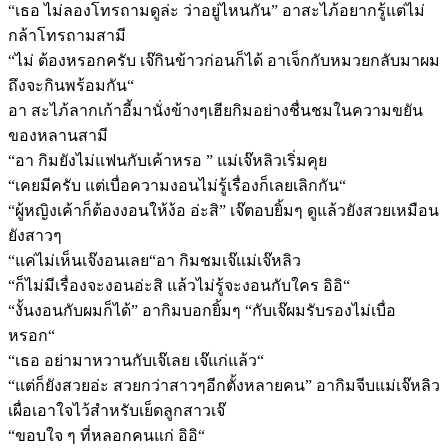
“เธอ ไม่ลองโทรถามดูล่ะ ว่าอยู่ไหนกัน” อาสะไภ้อยากรู้แต่ไม่
กล้าโทรถามสามี
“ไม่ ต้องหรอกครับ เจ๊กินข้าวก่อนก็ได้ อาเจ็กกับหมวยกลับมาผม
ถึงจะกินพร้อมกัน“
อา สะไภ้ลากเก้าอี้มานั่งข้างๆเฮียกิมอย่างชื่นชมในความขยัน
ของหลานสามี
“อา กิมยังไม่แฟนกับเค้าหรอ ” แม่เจ๊หลิวเริ่มคุย
“เคยมีครับ แต่เบื่อความงอนไม่รู้เรื่องก็เลยเลิกกัน“
“ผู้หญิงเค้าก็ต้องงอนให้ง้อ อ่ะสิ” เจ๊ตอบยิ้มๆ ดูแล้วยังสวยเหมือน
ยังสาวๆ
“แค่ไม่เห็นเจ๊งอนเลย“อา กิมชมเจ๊แม่เจ๊หลิว
“ก็ไม่มีเรื่องจะงอนอ่ะสิ แล้วไม่รู้จะงอนกับใคร อิอิ“
“งั้นงอนกับผมก็ได้” อากิมบอกยิ้มๆ “กับเจ๊ผมรับรองไม่เบื่อ
หรอก“
“เธอ อย่ามาหวานกับเจ๊เลย เจ๊แก่แล้ว“
“แต่ก็ยังสวยอ่ะ สวยกว่าสาวๆอีกตั้งหลายคน” อากิมจีบแม่เจ๊หลิว
เผื่อเอาใจไว้สำหรับเย็ดลูกสาวเจ๊
“ขอบใจ ๆ ที่หลอกคนแก่ อิอิ“