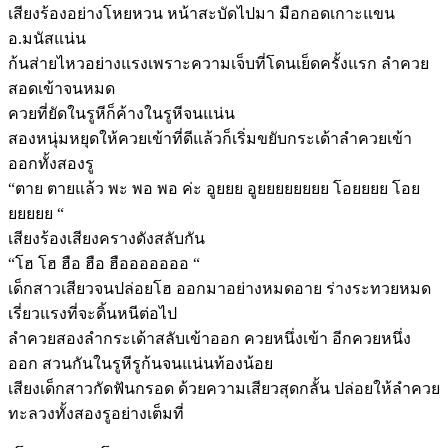
เสียงร้องอย่างโหยหวน หน้าสะบัดไปมา มือกอดเกาะแขน
อ.มนัสแน่น
ก้นส่ายไหวอย่างแรงเพราะความเจ็บที่โดนเย็ดครั้งแรก ลำควย
สอดเข้าจนหมด
ควยที่ยัดในรูหีก็ค้างในรูหีจนแน่น
สองหนุ่มหยุดให้ควยเข้าที่ดีแล้วก็เริ่มขยับกระเด้าลำควยเข้า
ออกทั้งสองรู
“ตาย ตายแล้ว พะ พอ พอ ค่ะ อูยยย อูยยยยยยยย โอยยยย โอย
ยยยยย “
เสียงร้องเสียงครางดังสลับกัน
“โฮ โฮ ฮือ ฮือ ฮือออออออ “
เด็กสาวเสียวจนปล่อยโฮ ออกมาอย่างหมดอาย ร่างระทวยหมด
เรี่ยวแรงที่จะดิ้นหนีต่อไป
ลำควยสองลำกระเด้าสลับเข้าออก ควยหนึ่งเข้า อีกควยหนึ่ง
ออก สวนกันในรูหีรูก้นจนแน่นท้องน้อย
เสียงเด็กสาวกัดฟันกรอด ด้วยความเสียวสุดกลั้น ปล่อยให้ลำควย
ทะลวงทั้งสองรูอย่างเต็มที่