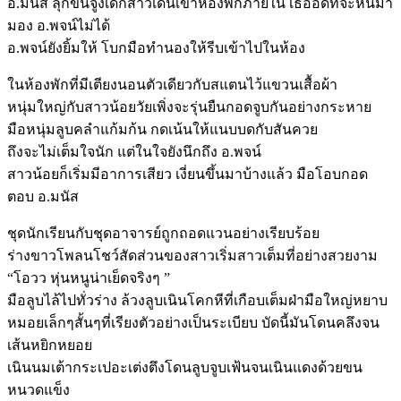
อ.มนัส ลุกขึ้นจูงเด็กสาวเดินเข้าห้องพักภายใน เธออดที่จะหันมา
มอง อ.พจน์ไม่ได้
อ.พจน์ยังยิ้มให้ โบกมือทำนองให้รีบเข้าไปในห้อง
ในห้องพักที่มีเตียงนอนตัวเดียวกับสแตนไว้แขวนเสื้อผ้า
หนุ่มใหญ่กับสาวน้อยวัยเพิ่งจะรุ่นยืนกอดจูบกันอย่างกระหาย
มือหนุ่มลูบคลำแก้มก้น กดเน้นให้แนบบดกับสันควย
ถึงจะไม่เต็มใจนัก แต่ในใจยังนึกถึง อ.พจน์
สาวน้อยก็เริ่มมีอาการเสียว เงี่ยนขึ้นมาบ้างแล้ว มือโอบกอด
ตอบ อ.มนัส
ชุดนักเรียนกับชุดอาจารย์ถูกถอดแวนอย่างเรียบร้อย
ร่างขาวโพลนโชว์สัดส่วนของสาวเริ่มสาวเต็มที่อย่างสวยงาม
“โอวว หุ่นหนูน่าเย็ดจริงๆ ”
มือลูบไล้ไปทั่วร่าง ล้วงลูบเนินโคกหีที่เกือบเต็มฝ่ามือใหญ่หยาบ
หมอยเล็กๆสั้นๆที่เรียงตัวอย่างเป็นระเบียบ บัดนี้มันโดนคลึงจน
เส้นหยิกหยอย
เนินนมเต้ากระเปอะเต่งตึงโดนลูบจูบเฟ้นจนเนินแดงด้วยขน
หนวดแข็ง