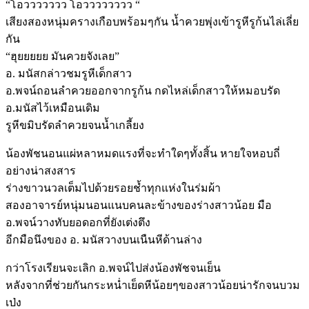
“โอววววววว โอวววววววว “
เสียงสองหนุ่มครางเกือบพร้อมๆกัน น้ำควยพุ่งเข้ารูหีรูก้นไล่เลี่ย
กัน
“ฮุยยยยย มันควยจังเลย”
อ. มนัสกล่าวชมรูหีเด็กสาว
อ.พจน์ถอนลำควยออกจากรูก้น กดไหล่เด็กสาวให้หมอบรัด
อ.มนัสไว้เหมือนเดิม
รูหีขมิบรัดลำควยจนน้ำเกลี้ยง
น้องพัชนอนแผ่หลาหมดแรงที่จะทำใดๆทั้งสิ้น หายใจหอบถี่
อย่างน่าสงสาร
ร่างขาวนวลเต็มไปด้วยรอยช้ำทุกแห่งในร่มผ้า
สองอาจารย์หนุ่มนอนแนบคนละข้างของร่างสาวน้อย มือ
อ.พจน์วางทับยอดอกที่ยังเต่งตึง
อีกมือนึงของ อ. มนัสวางบนเนืนหีด้านล่าง
กว่าโรงเรียนจะเลิก อ.พจน์ไปส่งน้องพัชจนเย็น
หลังจากที่ช่วยกันกระหน่ำเย็ดหีน้อยๆของสาวน้อยน่ารักจนบวม
เป่ง