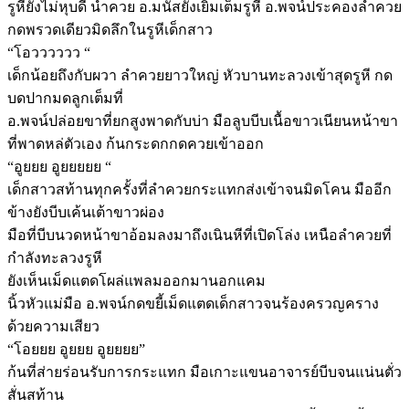
รูหียังไม่หุบดี น้ำควย อ.มนัสยังเยิ้มเต็มรูหี อ.พจน์ประคองลำควย
กดพรวดเดียวมิดลึกในรูหีเด็กสาว
“โอวววววว “
เด็กน้อยถึงกับผวา ลำควยยาวใหญ่ หัวบานทะลวงเข้าสุดรูหี กด
บดปากมดลูกเต็มที่
อ.พจน์ปล่อยขาที่ยกสูงพาดกับบ่า มือลูบบีบเนื้อขาวเนียนหน้าขา
ที่พาดหล่ตัวเอง ก้นกระดกกดควยเข้าออก
“อูยยย อูยยยยย “
เด็กสาวสท้านทุกครั้งที่ลำควยกระแทกส่งเข้าจนมิดโคน มืออีก
ข้างยังบีบเค้นเต้าขาวผ่อง
มือที่บีบนวดหน้าขาอ้อมลงมาถึงเนินหีที่เปิดโล่ง เหนือลำควยที่
กำลังทะลวงรูหี
ยังเห็นเม็ดแตดโผล่แพลมออกมานอกแคม
นิ้วหัวแม่มือ อ.พจน์กดขยี้เม็ดแตดเด็กสาวจนร้องครวญคราง
ด้วยความเสียว
“โอยยย อูยยย อูยยยย”
ก้นที่ส่ายร่อนรับการกระแทก มือเกาะแขนอาจารย์บีบจนแน่นตั่ว
สั่นสท้าน