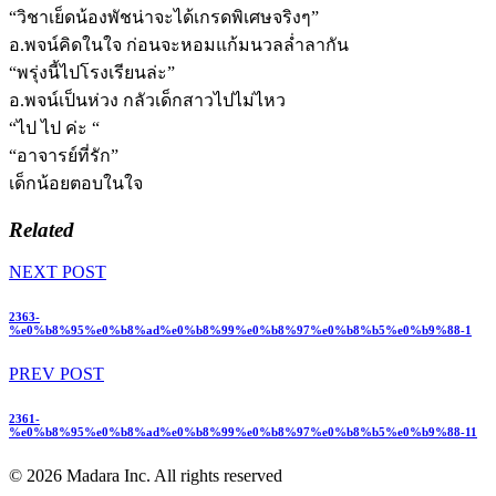
“วิชาเย็ดน้องพัชน่าจะได้เกรดพิเศษจริงๆ”
อ.พจน์คิดในใจ ก่อนจะหอมแก้มนวลล่ำลากัน
“พรุ่งนี้ไปโรงเรียนล่ะ”
อ.พจน์เป็นห่วง กลัวเด็กสาวไปไม่ไหว
“ไป ไป ค่ะ “
“อาจารย์ที่รัก”
เด็กน้อยตอบในใจ
Related
NEXT POST
2363-
%e0%b8%95%e0%b8%ad%e0%b8%99%e0%b8%97%e0%b8%b5%e0%b9%88-1
PREV POST
2361-
%e0%b8%95%e0%b8%ad%e0%b8%99%e0%b8%97%e0%b8%b5%e0%b9%88-11
© 2026 Madara Inc. All rights reserved