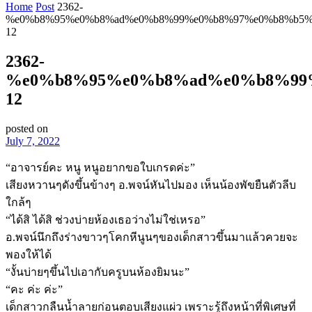
Home
Post
2362-
%e0%b8%95%e0%b8%ad%e0%b8%99%e0%b8%97%e0%b8%b5%
12
2362-
%e0%b8%95%e0%b8%ad%e0%b8%99
12
posted on
July 7, 2022
“อาจารย์คะ หนู หนูอยากขอใบเกรดค่ะ”
เสียงหวานๆดังขึ้นข้างๆ อ.พจน์หันไปมอง เห็นน้องพัขยืนตัวลีบ
ใกล้ๆ
“ได้สิ ได้สิ ช่วงบ่ายห้องเธอว่างไม่ใช่เหรอ”
อ.พจน์นึกถึงร่างขาวๆโคกหีนูนๆของเด็กสาวขึ้นมาแล้วควยจะ
พองให้ได้
“งั้นบ่ายๆขึ้นไปเอากับครูบนห้องยิมนะ”
“คะ ค่ะ ค่ะ”
เด็กสาวกลืนน้ำลายก่อนตอบเสียงแผ่ว เพราะรู้ถึงหน้าที่พิเศษที่