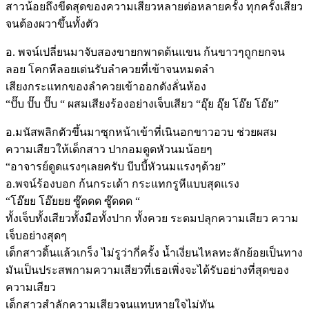
สาวน้อยถึงขีดสุดของความเสียวหลายต่อหลายครั้ง ทุกครั้งเสียว
จนต้องผวาขึ้นทั้งตัว
อ. พจน์เปลี่ยนมาจับสองขายกพาดต้นแขน ก้นขาวๆถูกยกจน
ลอย โคกหีลอยเด่นรับลำควยที่เข้าจนหมดลำ
เสียงกระแทกของลำควยเข้าออกดังลั่นห้อง
“ปั๊บ ปั๊บ ปั๊บ “ ผสมเสียงร้องอย่างเจ็บเสียว “อุ๊ย อุ๊ย โอ๊ย โอ๊ย”
อ.มนัสพลิกตัวขึ้นมาซุกหน้าเข้าที่เนินอกขาวอวบ ช่วยผสม
ความเสียวให้เด็กสาว ปากอมดูดหัวนมน้อยๆ
“อาจารย์ดูดแรงๆเลยครับ บีบบี้หัวนมแรงๆด้วย”
อ.พจน์ร้องบอก ก้นกระเด้า กระแทกรูหีแบบสุดแรง
“โอ๊ยย โอ๊ยยย ซู๊ดดด ซู๊ดดด “
ทั้งเจ็บทั้งเสียวทั้งมือทั้งปาก ทั้งควย ระดมปลุกความเสียว ความ
เจ็บอย่างสุดๆ
เด็กสาวดิ้นแล้วเกร็ง ไม่รูว่ากี่ครั้ง น้ำเงี่ยนไหลทะลักย้อยเป็นทาง
มันเป็นประสพกามความเสียวที่เธอเพิ่งจะได้รับอย่างที่สุดของ
ความเสียว
เด็กสาวสำลักความเสียวจนแทบหายใจไม่ทัน