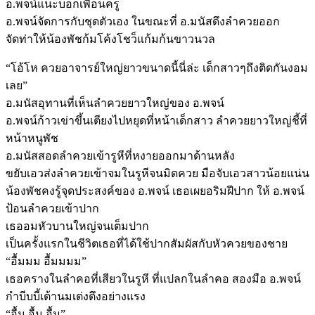
อ.พจน์แนะบอกเพื่อนครู
อ.พจน์จัดการกับชุดตัวเอง ในขณะที่ อ.มนัสดึงลำควยออก
จัดท่าให้น้องพัชก้มโค้งโชว็แก้มก้นขาวนวล
“โอ้โห ควยอาจารย์ใหญ่ยาวขนาดนี้นี่ล่ะ เด็กสาวๆถึงติดกันงอม
เลย”
อ.มนัสอุทานที่เห็นลำควยยาวใหญ่ของ อ.พจน์
อ.พจน์ก้าวเข่าขึ้นเตียงไปหยุดที่หน้าเด็กสาว ลำควยยาวใหญ่ชี้ที่
หน้าหนูพัช
อ.มนัสสอดลำควยเข้ารูหีที่หงายออกมาด้านหลัง
ขยับเอวส่งลำควยเข้าจมในรูหีจนมิดควย มือจับเอวสาวน้อยแน่น
น้องพัชคงรู้จุดประสงค์ของ อ.พจน์ เธอเผยอริมฝีปาก ให้ อ.พจน์
ป้อนลำควยเข้าปาก
เธออมหัวบานใหญ่จนเต็มปาก
เป็นครั้งแรกในชีวิตเธอที่ได้ใช้ปากสัมผัสกับหัวควยของชาย
“อื้มมม อื้มมมม”
เธอครางในลำคอที่เสียวในรูหี ที่แปลกในลำคอ สองมือ อ.พจน์
กำบีบบี้เต้านมเต่งตึงอย่างแรง
“อื้ม อื้ม อื้ม”