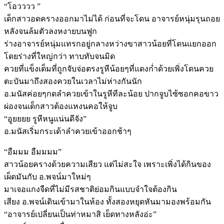
“โอวววว ”
เด็กสาวอดครางออกมาไม่ได้ ก่อนที่จะโดน อาจารย์หนุ่มรุนถอย
หลังจนล้มตัวลงหงายบนฟูก
ร่างอาจารย์หนุ่มแทรกอยู่กลางหว่างขาสาวน้อยที่โดนแยกออก
โดยร่างที่ใหญ่กว่า ทาบทับจนมิด
ควยที่แข็งเต็มที่ถูกจับจ่อตรงรูหีน้อยๆที่แดงก่ำด้วยเพิ่งโดนควย
ตะบันมาถึงสองควยในเวลาไม่ห่างกันนัก
อ.มนัสค่อยๆกดลำควยเข้าในรูหีทีละน้อย ปากจูบไซ้ซอกคอขาว
ผ่องจนเด็กสาวต้องแหงนคอให้จูบ
“อูยยยย รูหีหนูแน่นดีจัง”
อ.มนัสเริ่มกระเด้าลำควยเข้าออกช้าๆ
“อืมมม อืมมมม”
สาวน้อยครางด้วยความเสียว แต่ไม่สะใจ เพราะเพิ่งได้กินของ
เผ็ดมันกับ อ.พจน์มาใหม่ๆ
มาเจอแกงจืดที่ไม่มีรสชาติย่อมกินแบบจำใจต้องกิน
เสียง อ.พจน์เดินเข้ามาในห้อง ทั้งสองหยุดหันมามองพร้อมกัน
“อาจารย์เปลี่ยนเป็นท่าหมาสิ เย็ดทางหลังอ่ะ”