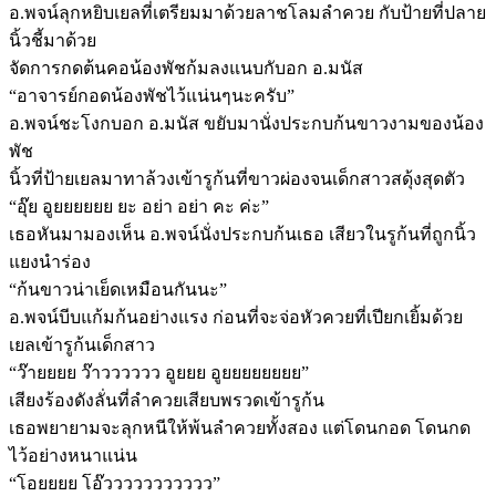
อ.พจน์ลุกหยิบเยลที่เตรียมมาด้วยลาชโลมลำควย กับป้ายที่ปลาย
นิ้วชี้มาด้วย
จัดการกดต้นคอน้องพัชก้มลงแนบกับอก อ.มนัส
“อาจารย์กอดน้องพัชไว้แน่นๆนะครับ”
อ.พจน์ชะโงกบอก อ.มนัส ขยับมานั่งประกบก้นขาวงามของน้อง
พัช
นิ้วที่ป้ายเยลมาทาล้วงเข้ารูก้นที่ขาวผ่องจนเด็กสาวสดุ้งสุดตัว
“อุ๊ย อูยยยยยย ยะ อย่า อย่า คะ ค่ะ”
เธอหันมามองเห็น อ.พจน์นั่งประกบก้นเธอ เสียวในรูก้นที่ถูกนิ้ว
แยงนำร่อง
“ก้นขาวน่าเย็ดเหมือนกันนะ”
อ.พจน์บีบแก้มก้นอย่างแรง ก่อนที่จะจ่อหัวควยที่เปียกเยิ้มด้วย
เยลเข้ารูก้นเด็กสาว
“ว๊ายยยย ว๊าวววววว อูยยย อูยยยยยยยย”
เสียงร้องดังลั่นที่ลำควยเสียบพรวดเข้ารูก้น
เธอพยายามจะลุกหนีให้พ้นลำควยทั้งสอง แต่โดนกอด โดนกด
ไว้อย่างหนาแน่น
“โอยยยย โอ๊ววววววววววว”