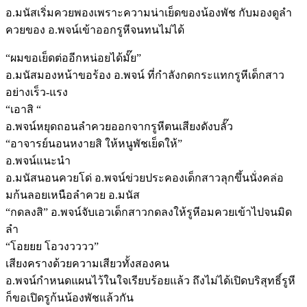
อ.มนัสเริ่มควยพองเพราะความน่าเย็ดของน้องพัช กับมองดูลำ
ควยของ อ.พจน์เข้าออกรูหีจนทนไม่ได้
“ผมขอเย็ดต่ออีกหน่อยได้มั๊ย”
อ.มนัสมองหน้าขอร้อง อ.พจน์ ที่กำลังกดกระแทกรูหีเด็กสาว
อย่างเร็ว-แรง
“เอาสิ “
อ.พจน์หยุดถอนลำควยออกจากรูหีตนเสียงดังบลั๊ว
“อาจารย์นอนหงายสิ ให้หนูพัชเย็ดให้”
อ.พจน์แนะนำ
อ.มนัสนอนควยโด่ อ.พจน์ข่วยประคองเด็กสาวลุกขึ้นนั่งคล่อ
มก้นลอยเหนือลำควย อ.มนัส
“กดลงสิ” อ.พจน์จับเอวเด็กสาวกดลงให้รูหีอมควยเข้าไปจนมิด
ลำ
“โอยยย โอวงวววว”
เสียงครางด้วยความเสียวทั้งสองคน
อ.พจน์กำหนดแผนไว้ในใจเรียบร้อยแล้ว ถึงไม่ได้เปิดบริสุทธิ์รูหี
ก็ขอเปิดรูก้นน้องพัชแล้วกัน