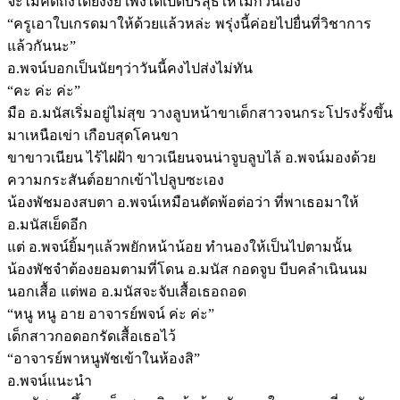
จะไม่คิดถึงได้ยังงัย เพิ่งได้เปิดบริสุธิ์ให้ไม่กี่วันเอง
“ครูเอาใบเกรดมาให้ด้วยแล้วหล่ะ พรุ่งนี้ค่อยไปยื่นที่วิชาการ
แล้วกันนะ”
อ.พจน์บอกเป็นนัยๆว่าวันนี้คงไปส่งไม่ทัน
“คะ ค่ะ ค่ะ”
มือ อ.มนัสเริ่มอยู่ไม่สุข วางลูบหน้าขาเด็กสาวจนกระโปรงรั้งขึ้น
มาเหนือเข่า เกือบสุดโคนขา
ขาขาวเนียน ไร้ไฝฝ้า ขาวเนียนจนน่าจูบลูบไล้ อ.พจน์มองด้วย
ความกระสันต์อยากเข้าไปลูบซะเอง
น้องพัชมองสบตา อ.พจน์เหมือนตัดพ้อต่อว่า ที่พาเธอมาให้
อ.มนัสเย็ดอีก
แต่ อ.พจน์ยิ้มๆแล้วพยักหน้าน้อย ทำนองให้เป็นไปตามนั้น
น้องพัชจำต้องยอมตามที่โดน อ.มนัส กอดจูบ บีบคลำเนินนม
นอกเสื้อ แต่พอ อ.มนัสจะจับเสื้อเธอถอด
“หนู หนู อาย อาจารย์พจน์ ค่ะ ค่ะ”
เด็กสาวกอดอกรัดเสื้อเธอไว้
“อาจารย์พาหนูพัชเข้าในห้องสิ”
อ.พจน์แนะนำ