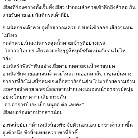
เสียงที่ร้องครางทั้งเจ็บทั้งเสียว ปากอมลำควยเข้าลึกถึงลำคอ ก้น
ส่ายรับควย อ.มนัสที่กระเด้าถี่ยิบ
อ.มนัสกระเด้าควยดูเด็กสาวอมควย อ.พจน์เข้าออก เสียวจนทน
ไม่ไหว
กดลำควยเน้นแน่นกระฉูดน้ำควยเข้ารูหีอย่างแรง
“โอววว โอยยย เสียวควยจริงๆรูหีหนูพัชรัดแน่นจัง ทนไม่ไห
วอ่ะ”
อ.มนัสรำพึงรำพันอย่างเสียดาย กดควยจนน้ำควยหมด
อ.มนัสขักควยออกจนน้ำควยไหลตามออกมาสีขาวขุ่นเป็นทาง
อาการที่ยังไม่เสร็จสมของเด็กสาวยังก้นส่ายไปมาด้วยความร่าน
เธอคายลำควย อ.พจน์ออกจากปากแหงนมองหน้าอาจารย์หนุ่ม
อย่างโหยหาความเสียวกระสัน
“อา อาจารย์ เยะ เย็ด หนูต่อ ต่อ เลยค่ะ”
เสียงขอร้องจากปากสาวน้อย
อ.พจน์ขยับมาด้านหลังน้องพัช จับตัวนอนเอน ยกขาเด็กสาวขึ้น
สูงข้างนึง ข้านั่งแทยงหว่างขาที่อ้าชี้