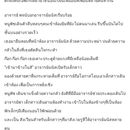
ตกลงที่จะอัพเกรดด้วยวิธีนอนเรียนเหมือนที่เพื่อนหลายคนทำกัน
อาจารย์ พจน์บอกอาจารย์มนัสเรียบร้อย
หนูพัชเดินตัวลีบหลบๆคนเข้าห้องยิมที่ยัง ไม่คนมาเล่น รีบขึ้นบันไดไป
ชั้นบนอย่างรวดเร็ว
เธอมายืนหอบที่หน้าห้อง อาจารย์มนัส ด้วยความประหม่า ปนด้วยความ
กลัวในสิ่งที่เธอตัดสินใจกระทำ
ก๊อก ก๊อก ก๊อก เธอเคาะประตูด้วยแรงที่มีเหลือน้อยเต็มที
“เข้ามาข้างในสิ” อาจารย์มนัสเปิดรับเด็กสาว
มองด้วยสายตาหื่นกระหายเต็มที่ อาจารย์ถือโอกาสโอบเอวเด็กสาวเดิน
เข้าห้อง เพื่อเป็นการหยั่งเชิง
หนูพัช เดินขาแข็งด้วยความกลัว ยังดีที่มีมืออาจารย์ช่วยประคองเดินไป
อาจารย์พา เด็กสาวเดินผ่านห้องทำงาน เข้าไปในห้องข้างๆที่เป็นห้อง
พักเล็กๆมีเตียงนอนไว้พักผ่อนด้วย
และเป็น สังเวียนสำหรับเด็กสาวๆที่มาสังเวยรูหีให้อาจารย์มนัสหลาย
คน