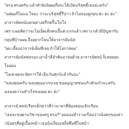
“หรอ หรอครับ แล้วทำยังงัยผมถึงจะได้เปิดบริสุทธิ์เธอล่ะครับ”
“แต่ผมก็ไม่แน่ ใจนะ ว่าจะบริสุทธิ์รึป่าว ถ้าไม่ลองดูก่อน ฮ่ะ ฮ่ะ ฮ่ะ”
อาจารย์พจน์บอกอย่างครึกครื้นในใจ
เพราะผมคิดว่าจะไม่เย็ดเด็กคนนี้แต่ แรกแล้ว เพราะกลัวมีปัญหากับ
กลุ่มที่บ้านผม จึงอยากโยนให้อาจารย์มนัส
“ผม เลี้ยงอาจารย์เต็มที่เลย ถ้าให้โอกาสผม”
อาจารย์มนัสต่อรอง เอาน้ำสีอำพันมาล่อด้วย อาจารย์พจน์ ก็เลยยอม
ใจอ่อน
“โอเค ผมจะจัดการให้ เย็นวันศุกร์แล้วกันนะ”
“ขอบคุณครับ ขอบคุณมากๆเลย ขออนุญาตชนแก้วสักแก้วนะครับ
ฉลองความสำเร็จของผม ฮ่ะ ฮ่ะ”
อาจารย์ พจน์เรียกเด็กสาวที่ว่ามาหาที่ห้องตอนเลิกเรียน
“เธอจะขอผ่านวิชาของครู หรอ?” ผมมองสำรวจเรือนร่างน้อยๆของสา
วน้อยๆที่อยู่เบื้องหน้า เธอนั่งเงียบเหงื่อซึมที่ใบหน้า