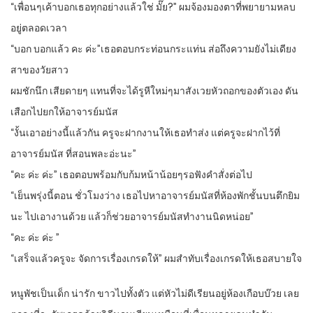
“เพื่อนๆเค้าบอกเธอทุกอย่างแล้วใช่ มั๊ย?” ผมจ้องมองตาที่พยายามหลบ
อยู่ตลอดเวลา
“บอก บอกแล้ว คะ ค่ะ”เธอตอบกระท่อนกระแท่น ส่อถึงความยังไม่เดียง
สาของวัยสาว
ผมชักนึก เสียดายๆ แทนที่จะได้รูหีใหม่ๆมาสังเวยหัวถอกของตัวเอง ดัน
เสือกไปยกให้อาจารย์มนัส
“งั้นเอาอย่างนี้แล้วกัน ครูจะฝากงานให้เธอทำส่ง แต่ครูจะฝากไว้ที่
อาจารย์มนัส ที่สอนพละอ่ะนะ”
“คะ ค่ะ ค่ะ” เธอตอบพร้อมกับก้มหน้าน้อยๆรอฟังคำสั่งต่อไป
“เย็นพรุ่งนี้ตอน ชั่วโมงว่าง เธอไปหาอาจารย์มนัสที่ห้องพักชั้นบนตึกยิม
นะ ไปเอางานด้วย แล้วก็ช่วยอาจารย์มนัสทำงานนิดหน่อย”
“คะ ค่ะ ค่ะ ”
“เสร็จแล้วครูจะ จัดการเรื่องเกรดให้” ผมสำทับเรื่องเกรดให้เธอสบายใจ
หนูพัชเป็นเด็ก น่ารัก ขาวไปทั้งตัว แต่หัวไม่ดีเรียนอยู่ห้องเกือบบ๊วย เลย