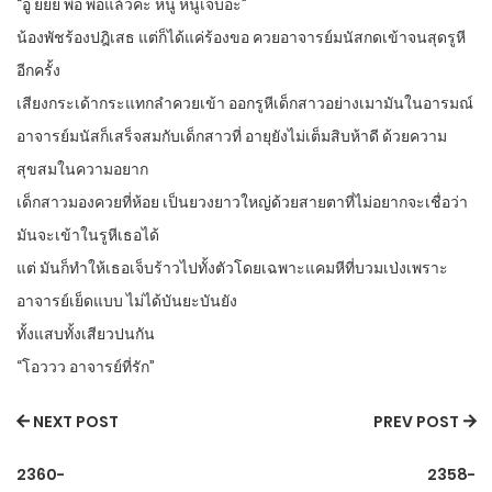
“อู ยยย พอ พอแล้วค่ะ หนู หนูเจ็บอ่ะ”
น้องพัชร้องปฎิเสธ แต่ก็ได้แค่ร้องขอ ควยอาจารย์มนัสกดเข้าจนสุดรูหี
อีกครั้ง
เสียงกระเด้ากระแทกลำควยเข้า ออกรูหีเด็กสาวอย่างเมามันในอารมณ์
อาจารย์มนัสก็เสร็จสมกับเด็กสาวที่ อายุยังไม่เต็มสิบห้าดี ด้วยความ
สุขสมในความอยาก
เด็กสาวมองควยที่ห้อย เป็นยวงยาวใหญ่ด้วยสายตาที่ไม่อยากจะเชื่อว่า
มันจะเข้าในรูหีเธอได้
แต่ มันก็ทำให้เธอเจ็บร้าวไปทั้งตัวโดยเฉพาะแคมหีที่บวมเป่งเพราะ
อาจารย์เย็ดแบบ ไม่ได้บันยะบันยัง
ทั้งแสบทั้งเสียวปนกัน
“โอววว อาจารย์ที่รัก”
NEXT POST
PREV POST
2360-
2358-