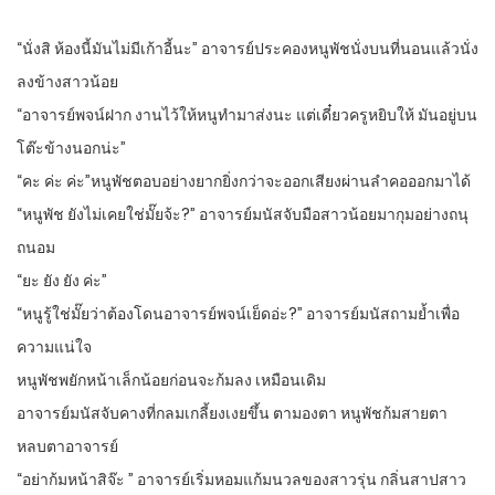
“นั่งสิ ห้องนี้มันไม่มีเก้าอี้นะ” อาจารย์ประคองหนูพัชนั่งบนที่นอนแล้วนั่ง
ลงข้างสาวน้อย
“อาจารย์พจน์ฝาก งานไว้ให้หนูทำมาส่งนะ แต่เดี๋ยวครูหยิบให้ มันอยู่บน
โต๊ะข้างนอกน่ะ”
“คะ ค่ะ ค่ะ”หนูพัชตอบอย่างยากยิ่งกว่าจะออกเสียงผ่านลำคอออกมาได้
“หนูพัช ยังไม่เคยใช่มั๊ยจ้ะ?” อาจารย์มนัสจับมือสาวน้อยมากุมอย่างถนุ
ถนอม
“ยะ ยัง ยัง ค่ะ”
“หนูรู้ใช่มั๊ยว่าต้องโดนอาจารย์พจน์เย็ดอ่ะ?” อาจารย์มนัสถามย้ำเพื่อ
ความแน่ใจ
หนูพัชพยักหน้าเล็กน้อยก่อนจะก้มลง เหมือนเดิม
อาจารย์มนัสจับคางที่กลมเกลี้ยงเงยขึ้น ตามองตา หนูพัชก้มสายตา
หลบตาอาจารย์
“อย่าก้มหน้าสิจ๊ะ ” อาจารย์เริ่มหอมแก้มนวลของสาวรุ่น กลิ่นสาปสาว