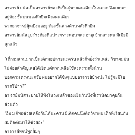
อาจารย์ มนัสเป็นอาจารย์พละที่เป็นผู้ชายคนเดียวในหมวด จึงแยกมา
อยู่ห้องชั้นบนของตึกยิมเพียงคนเดียว
พวกอาจารย์ผู้หญิงขออยู่ ห้องชั้นล่างด้านหลังตึกยิม
อาจารย์มนัสรูปร่างต้องดีแน่ๆเพราะสอนพละ อายุเข้ากลางคน มีเมียมี
ลูกแล้ว
“เด็กผมส่วนมากเป็นเด็กมอปลายนะครับ แล้วก็หยั่งว่าแหล่ะ วิชาผมมัน
ไม่ค่อยสำคัญเลยได้เย็ดแต่พวกเหลือใช้สงครามทั้งน้าน
บอกตาม ตรงนะครับ ผมอยากได้ซิงๆแบบอาจารย์บ้างน่ะ ไม่รู้จะมีโอ
กาสรึป่าว?”
อา จรย์มนัสระบายให้ฟังในวงเหล้าของเย็นวันนึงที่เรานัดมาคุยกัน
ส่วนตัว
“อืม ม ก็พอช่วยเหลือกันได้นะครับ มีเด็กคนนึงติดวิชาผม เด็กที่เรียนกับ
ผมติดต่อมาให้ช่วยอ่ะ”
อาจารย์พจน์พูดยิ้มๆ