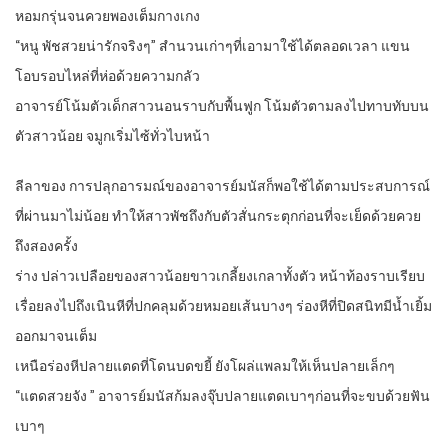
หอมกรุ่นจนควยพองเต็มกางเกง
“หนู พัชสวยน่ารักจริงๆ” สำนวนเก่าๆที่เอามาใช้ได้ตลอดเวลา แขน
โอบรอบไหล่ที่ห่อด้วยความกลัว
อาจารย์โน้มตัวเด็กสาวนอนราบกับพื้นฟูก โน้มตัวตามลงไปทาบทับบน
ตัวสาวน้อย จมูกเริ่มไซ้ทั่วไบหน้า
ลีลาของ การปลุกอารมณ์ของอาจารย์มนัสก็พอใช้ได้ตามประสบการณ์
ที่ผ่านมาไม่น้อย ทำให้สาวพัชถึงกับตัวสั่นกระตุกก่อนที่จะเย็ดด้วยควย
ถึงสองครั้ง
ร่าง ปล่าวเปลือยของสาวน้อยขาวเกลี้ยงเกลาทั้งตัว หน้าท้องราบเรียบ
เรื่อยลงไปถึงเนินหีที่ปกคลุมด้วยหมอยเส้นบางๆ ร่องหีที่ปิดสนิทมีน้ำเยิ้ม
ออกมาจนเต็ม
เหนือร่องหีปลายแตดที่โดนบดขยี้ ยังโผล่แพลมให้เห็นปลายเล็กๆ
“แตดสวยจัง ” อาจารย์มนัสก้มลงจุ๊บปลายแตดเบาๆก่อนที่จะขบด้วยฟัน
เบาๆ