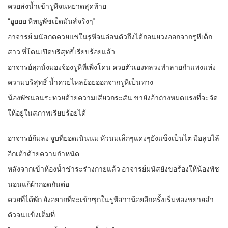
ควยส่งน้ำเข้ารูหีจนหยาดสุดท้าย
“อูยยย หีหนูพัชเย็ดมันส์จริงๆ”
อาจารย์ มนัสกดควยแช่ในรูหีจนอ่อนตัวถึงได้ถอนยวงออกจากรูหีเด็ก
สาว ที่โดนเปิดบริสุทธิ์เรียบร้อยแล้ว
อาจารย์ลุกนั่งมองจ้องรูหีที่เพิ่งโดน ควยตัวเองทลวงทำลายกำแพงแห่ง
ความบริสุทธิ์ น้ำควยไหลย้อยออกจากรูหีเป็นทาง
น้องพัชนอนระทวยด้วยความเสียวกระสัน ขายังอ้าถ่างหมดแรงที่จะจัด
ให้อยู่ในสภาพเรียบร้อยได้
อาจารย์ก้มลง จูบที่ยอดเนินนม หัวนมเล็กๆแดงๆยังแข็งเป็นไต มือลูบไล้
อีกเต้าด้วยความกำหนัด
หลังจากเข้าห้องน้ำชำระร่างกายแล้ว อาจารย์มนัสยังขอร้องให้น้องพัช
นอนแก้ผ้ากอดกันต่อ
ควยที่ได้พัก ยังอยากที่จะเข้าซุกในรูหีสาวน้อยอีกครั้งเริ่มพองขยายลำ
ตัวจนแข็งเต็มที่