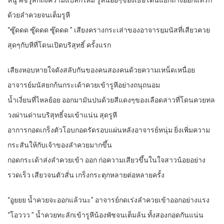
หนู พัชรู้สึกถึงความแปลกใหม่ รูหีน้อยๆของเธอโดนแยกถ่างออกแทรก
ด้วยลำควยจนเต็มรูหี
“ซู๊ดดด ซู๊ดดด ซู๊ดดด ” เสียงครางกระเส่าของอาจารยฺมนัสที่เสียวควย
สุดๆกับหีที่โดนเปิดบริสุทธิ์ ครั้งแรก
เสียงหอบหายใจดังสลับกันของคนสองคนด้วยความเหน็ดเหนื่อย
อาจารย์มนัสยกก้นกระเด้าควยเข้ารูหีอย่างถนุถนอม
น้ำเงี่ยนที่ไหลย้อย ออกมามันปนด้วยสีแดงๆของเลือดสาวที่โดนควยทล
วงผ่านด่านบริสุทธิ์จมเข้าแน่น สุดรูหี
อาการกอดเกร็งตัวโอบกอดรัดรอบแผ่นหลังอาจารย์หนุ่ม ยิ่งเพิ่มความ
กระสันให้กับเจ้าของลำควยมากขึ้น
กอดกระเด้าส่งลำควยเข้า ออก ก่อความเสียวขึ้นในใจสาวน้อยอย่าง
รวดเร็ว เสียวจนตัวสั่น เกร็งกระตุกหลายต่อหลายครั้ง
“อูยยย น้ำควยจะออกแล้วนะ” อาจารย์กดเร่งลำควยเข้าออกอย่างแรง
“โอววว ” น้ำควยทะลักเข้ารูหีน้องพัชจนเต็มล้น ทั้งสองกอดกันแน่น