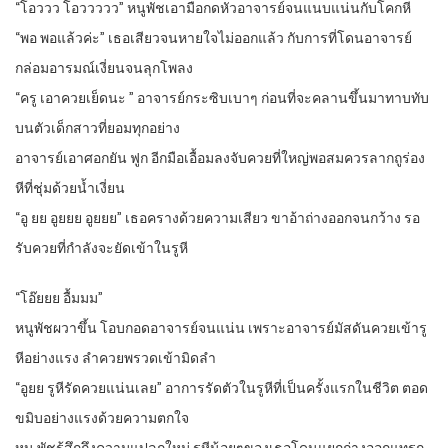
“โอววว โอววววว” หนูพัชเอามือกดหัวอาจารย์จนแนบแน่นกับโคกหี
“พอ พอแล้วค่ะ” เธอเสียวจนหายใจไม่ออกแล้ว กับการที่โดนอาจารย์
กล่อมอารมณ์เงี่ยนจนลุกโพลง
“ครู เอาควยเย็ดนะ ” อาจารย์กระซิบเบาๆ ก่อนที่จะคลานขึ้นมาทาบทับ
บนตัวเด็กสาวที่ยอมทุกอย่าง
อาจารย์เอาศอกยัน ฟูก อีกมือเอื้อมลงจับควยที่ใหญ่พอสมควรลากถูร่อง
หีที่ชุ่มด้วยน้ำเงี่ยน
“อู ยย อูยยย อูยยย” เธอครางด้วยความเสียว ขาอ้าถ่างออกจนกว้าง รอ
รับควยที่กำลังจะยัดเข้าในรูหี
“โอ๊ยยย อื้มมม”
หนูพัชผวาขึ้น โอบกอดอาจารย์จนแน่น เพราะอาจารย์มัสดันควยเข้ารู
หีอย่างแรง ลำควยพรวดเข้ามิดลำ
“อูยย รูหีรัดควยแน่นเลย” อาการรัดตัวในรูหีที่เป็นครั้งแรกในชีวิต ตอด
ขมิบอย่างแรงด้วยความตกใจ