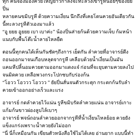
ทุก คนจ้องมองควยใหญ่ยาวกำลังจะทะลวงเข้ารูหีน้อยๆของยัย
ปิ่น
หลายคนขมิบรูหี ด้วยความเงี่ยน นึกถึงที่เคยโดนควยอันเดียวกัน
นี้ทะลวงรูหีตัวเองมาแล้ว
“อู ยยย อูยยย เบา เบาค่ะ” น้องปิ่นส่ายก้นด้วยความเจ็บ ก้มหน้า
แนบกับพื้นโต๊ะน้ำลายไหลยืด
ตอนนี้ทุกคนได้เห็นกันชัดๆถึงการ เย็ดกัน ลำควยที่อาจารย์ดึง
ถอนออกมาจนเกือบหลุดจากรูหี เคลือบด้วยน้ำเงี่ยนเป็นมัน
แคมหีปลิ้นอมควยตามออกมาแดงแจ๋ ก่อนที่จะยุบตามควยลงไป
จนมิดควย เหลือพวงกระโปกซบกับร่องก้น
“โอวว โอววว โอววว ” ยัยปิ่นสั่นจนตัวกระตุก กระดกก้นรับลำ
ควยเข้าออกอย่างเร็วและแรง
อาจารย์ กดลำควยไว้แน่น รูหีขมิบรัดลำควยแน่น อาจารย์เกาะ
แก้มก้นขาวผ่องลูบไล้เบาๆ
อาจารย์ พจน์ถอนลำควยออกจากรูหีที่น้ำเงี่ยนไหลย้อย ควยยัง
แข็งแกร่งเพราะน้ำควยยังไม่ออก
“นี่ นี่ก็เหมือนกัน เขียนตัวหนังสือใช้ไม่ได้เลย อ่านยาก แบบนี้ทำ