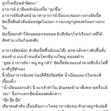
ถูกก็เหมือนทำผิดนะ”
อาจารย์ มายืนหลังน้องเปิ้ล “ลุกขึ้น”
อาจารย์จับหันหน้ามาหาอาจารย์ มือแกะขอบกางเกงยัยเปิ้ล
ยัยเปิ้ลยืนตัวสั่นน้อยๆพูดไม่ออก กางเกงถูกรูดลงพร้อมกางเกง
ใน
ยัยเปิ้ลยกเท้าให้ถอดออกจนหมด ผิวสีเข้มๆโชว์เรือนร่างที่ได้
สัดส่วน แก้มก้นเต่งตึง
อาจารย์พจน์ยก ตัวยัยเปิ้ลขึ้นนั่งบนโต๊ะ ยกขาเด็กสาวพับขึ้นทั้ง
สองข้าง แบะอ้าจนเห็นโคกหีอวบใหญ่ หมอยดำๆ
“อูยย อาจารย์ขา หนู หนู กลัว” ยัยเปิ้ลจ้องมองลำควยที่แข็งโด่ชี้
มาที่รูหีตัวเอง
นิ้วมืออาจารย์แหย่ ร่องหีที่ยังปิดสนิท น้ำเงี่ยนแฉะๆในร่องหี
เปื้อนนิ้ว
“น้ำเงี่ยนออกแล้ว นี่ จะกลัวทำไม มันเคยเข้ามาตั้งหลายครั้งแล้
วอ่ะ” นิ้งกระดกเขี่ยเม็ดแตดเด็กสาว
“อุ๊ย อุ๊ย อุ๊ย”
เสียวจนตัวสั่น เอื้อมมือเกาะไหล่อาจารย์แน่น หัวควยถูกจับจ่อที่