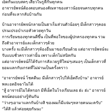
เย็ดกันแบบสดๆ เสียวในรูหีกันทุกคน
อาจารย์พจน์ต้องตอบสนองตัณหาของสาวน้อยจนครบทุกคน
ก่อนที่จะลากลับบ้านกัน
บ้านอาจารย์พจน์กลายเป็นฮาเร็มส่วนตัวน้อยๆ มีเด็กสาวๆคอย
ปรนเปรอบำเรอหัวควยทุกวัน
การเรียนของทุกคนดีขึ้น เป็นที่พอใจของผู้ปกครองทุกคน รวม
ถึงตัวอาจารย์และเด็กสาวๆด้วย
บางครั้ง จะมีเด็กสาวๆห้องอื่นมาขอเรียนด้วย แต่อาจารย์พจน์จะ
รับแบบชั่วคราวเท่านั้น เพราะเด็กไม่สนิทกัน
แต่อาจารย์พจน์ก็ได้รับการสังเวยรูหีใหม่ๆเสมอๆ เป็นเด็กสาวที่
ยอมแลกกับเกรดที่ไม่ผ่านเป็นครั้งคราว
“อาจารย์พจน์ โชคดีนะ มีเด็กสาวๆไปให้เย็ดถึงบ้าน” อาจารย์
พละอดอิจฉาไม่ได้
“สู้ อาจารย์ไม่ได้หรอก มีที่เย็ดในโรงเรียนเลย ฮ่ะ ฮ่ะ” อาจารย์
พจน์ตอบอย่างรู้ทันกัน
“ว่างๆเอามาแลกกันบ้างสิ ของผมก็มีแจ่มๆหลายคนนะครับ”
“ได้สิ แล้วค่อยคุยกันนะ”