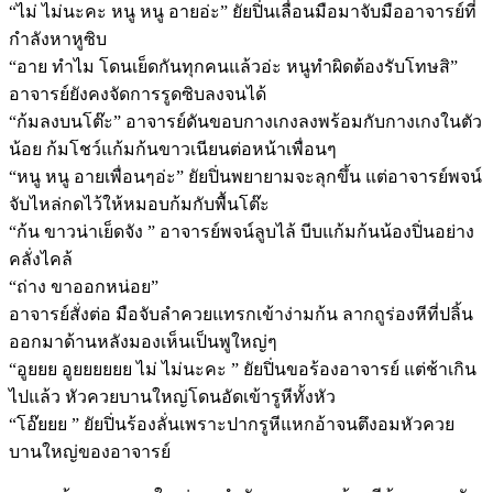
“ไม่ ไม่นะคะ หนู หนู อายอ่ะ” ยัยปิ่นเลื่อนมือมาจับมืออาจารย์ที่
กำลังหาหูซิบ
“อาย ทำไม โดนเย็ดกันทุกคนแล้วอ่ะ หนูทำผิดต้องรับโทษสิ”
อาจารย์ยังคงจัดการรูดซิบลงจนได้
“ก้มลงบนโต๊ะ” อาจารย์ดันขอบกางเกงลงพร้อมกับกางเกงในตัว
น้อย ก้มโชว์แก้มก้นขาวเนียนต่อหน้าเพื่อนๆ
“หนู หนู อายเพื่อนๆอ่ะ” ยัยปิ่นพยายามจะลุกขึ้น แต่อาจารย์พจน์
จับไหล่กดไว้ให้หมอบก้มกับพื้นโต๊ะ
“ก้น ขาวน่าเย็ดจัง ” อาจารย์พจน์ลูบไล้ บีบแก้มก้นน้องปิ่นอย่าง
คลั่งไคล้
“ถ่าง ขาออกหน่อย”
อาจารย์สั่งต่อ มือจับลำควยแทรกเข้าง่ามก้น ลากถูร่องหีที่ปลิ้น
ออกมาด้านหลังมองเห็นเป็นพูใหญ่ๆ
“อูยยย อูยยยยยย ไม่ ไม่นะคะ ” ยัยปิ่นขอร้องอาจารย์ แต่ช้าเกิน
ไปแล้ว หัวควยบานใหญ่โดนอัดเข้ารูหีทั้งหัว
“โอ๊ยยย ” ยัยปิ่นร้องลั่นเพราะปากรูหีแหกอ้าจนตึงอมหัวควย
บานใหญ่ของอาจารย์