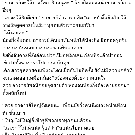
“อาจารย์จะให้รางวัลอารัยหนูคะ ” น้องกิ่งมองหน้าอาจารย์ถาม
ยิ้มๆ
“เอ จะให้รัยดีเอ่ย ” อาจารย์ทำท่าขบคิด “เอาหยั่งงี๊แล้วกัน ให้
รางวัลดูดควยเป็นงัย” ทุกตนหัวเราะกันเกรียว
“ได้ เลยค่ะ ”
น้องกิ่งยิ้มตอบ อาจารย์เดินมาหันหน้าไห้น้องกิ่ง มือถอดรูดซิบ
กางเกง ดันขอบกางเกงลงจนพ้นลำควย
ยัยกิ่งจับควยที่ยังอ่อน ปวกเปียกพลิกเล่น ก่อนที่จะอ้าปากอม
เข้าไปทั้งพวงกระโปก จนแก้มตุ่ย
เด็ก สาวๆหลายคนเพิ่งจะโดนเย็ดกันไม่กี่ครั้ง ยังไม่มีความกล้าที่
จะแสดงออกเหมือนน้องกิ่งจ้องมองด้วยความสนใจ
ควย อาจารย์พจน์ค่อยๆขยายตัว พองจนน้องกิ่งต้องคายออกมา
ตั้งหลักใหม่
“ควย อาจารย์ใหญ่จังเลยนะ” เพื่อนยัยกิ่งคนนึงมองหน้าเพื่อน
ทักขึ้นเบาๆ
“ใหญ่ ไม่ใหญ่ก็เข้ารูหีพวกเราทุกคนแล้วอ่ะ”
“แต่เราก็ไม่เห็นน่ะ รู้แต่ว่ามันแน่นไปหมดเลย”