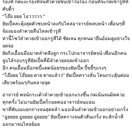
ร่องหี กดแงะร่องหีจนหัวควยซบเข้าในร่อง ก่อนที่จะกดเข้ารูหีที่
คับติ้ว
“โอ๊ย ยยย โอววววว ”
ยัยเปิ้ลสะดุ้งสุดตัวซบหน้าลงกับไหล่อาจารย์หลบหน้า เพื่อนๆที่
จ้องมองลำควยลื่นไหลเข้ารูหี
ท่านี้โชว์ลำควยเข้าออกรูหีได้ ชัดเจน ทุกคนมายืนอ้อมดูอย่างใจ
จดจ่อ
ยัยกิ่งเอื้อมมือมาคลำคลึงลูก กระโปกอาจารย์พจน์ เพื่อนอีกคน
ลูบไล้รอบๆรูหียัยเปิ้ลที่มีลำควยสอดเข้าออก
อีก คนเอื้อมมือกดบี้แตดน้อยๆของยัยเปิ้ล บี้ขยี้ๆแรงๆ
“โอ๊ยยย โอ๊ยยย ตาย ตายแล้วว” ยัยเปิ้ลครางลั่น โดนกระตุ้นต่อม
เสียวพร้อมๆกันหลายจุด
อาจารย์ พจน์กระเด้าลำควยเข้าออกแรงขึ้น กดเน้นจนมิดควย
ทุกครั้ง ไม่นานยัยเปิ้ลก็กอดคออาจารย์จนแน่น
ขาที่พับงอแยกถ่างจนสุดหล้า มองเห็นลำควยเข้าออกอย่างเกร็ง
“อูยยยย อูยยยย อูยยยย” ยัยเปิ้ลครางจนตัวสั่นเกร็ง ทะลักน้ำหี
ออกมาจนไหลย้อย