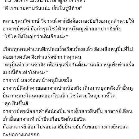
“อื้ม ใช่เราก็ไม่เห็น ไม่กล้าดูอ่ะ เรากลัว”
“หี เราบวมสามวันแน่ะ เจ็บในรูหีด้วย”
หลายๆคนวิพากษ์ วิจารณ์ ตาก็ยังจ้องมองยัยกิ่งอมดูดลำควยให้
อาจารย์พจน์ มือกำรูดโชว์หัวบานใหญ่เข้าออกปากยัยกิ่ง
“โอ้โห ยิ่งใหญ่กว่าเดิมอีกแน่ะ”
เกือบทุกคนทำแบบฝึกหัดเสร็จเรียบร้อยแล้ว ยังเหลือหนูปิ่นที่ไม่
ค่อยเก่งคณิต จึงทำเสร็จช้ากว่าทุกคน
“หนูปิ่นทำ งานช้าจัง เพื่อนๆเสร็จกันตั้งนานแล้ว หนูเพิ่งทำเสร็จ
แบบนี้ต้องทำโทษนะ”
อาจารย์ มองจ้องหน้าหนูปิ่นเขม็ง
อาจารย์ดึงลำควยออกจากปากน้องกิ่ง เดินมาหยุดหลังเก้าอี้หนู
ปิ่น กางเกงโดนถอดออกไปแล้ว โชว์ควยใหญ่ยาวชี้โด่
“ลุก ยืนขึ้นสิ”
อาจารย์พจน์ออกคำสั่งน้องปิ่น พอเด็กสาวยืนขึ้น อาจารย์เลื่อน
เก้าอี้ออกจากที่ เข้ายืนเกือบชิดก้นยัยปิ่น
มืออาจารย์ อ้อมไปรอบเอวยัยปิ่น ขยับกับขอบกางเกงยีนปลด
ตะขอกางเกงออก