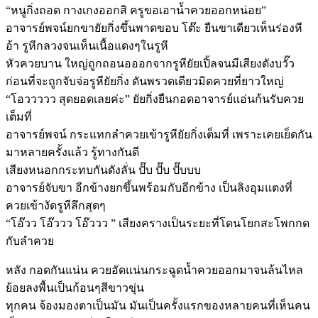
“หนูกิ่งถอด กางเกงออกสิ ครูขอเอาน้ำควยออกหน่อย”
อาจารย์พจน์ยกขายัยกิ่งขึ้นพาดขอบ โต๊ะ ยืนขาเดียวเห็นร่องหี
อ้า รูหีกลวงจนเห็นเนื้อแดงๆในรูหี
หัวควยบาน ใหญ่ถูกถอนอออกจากรูหียัยเปิ้ลจนมีเสียงดังบวั๊ว
ก่อนที่จะถูกจับจ่อรูหียัยกิ่ง ดันพรวดเดียวมิดควยที่ยาวใหญ่
“โอววววว สุดยอดเลยค่ะ” ยัยกิ่งยืนกอดอาจารย์แอ่นก้นรับควย
เต็มที่
อาจารย์พจน์ กระแทกลำควยเข้ารูหียัยกิ่งเต็มที่ เพราะเคยเย็ดกัน
มาหลายครั้งแล้ว รู้ทางกันดี
เสียงหนอกกระทบกันดังลั่น ปั๊บ ปั๊บ ปั๊บบบ
อาจารย์จับขา อีกข้างยกขึ้นพร้อมกับอีกข้าง เป็นลิงอุมแตงที่
ควยเข้างัดรูหีลึกสุดๆ
“โอ๊วว โอ๊ววว โอ๊ววว ” เสียงครางเป็นระยะที่โดนโยกสะโพกกด
กับลำควย
หลัง กอดกันแน่น ควยอัดแน่นกระฉูดน้ำควยออกมาจนล้นไหล
ย้อยลงพื้นเป็นก้อนๆสีขาวขุ่น
ทุกคน จ้องมองตาเป็นมัน มันเป็นครั้งแรกของหลายคนที่เห็นคน