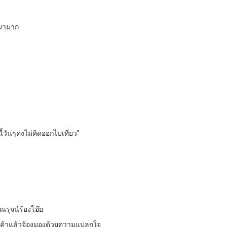
กมามาก
ี้วันๆคงไม่คิดออกไปเที่ยว”
รุจน์ร้องโอ๊ย
ของเค้าแล้วจ้องมองด้วยความแปลกใจ