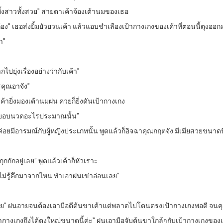
ยทั้งสาวทั้งสวย” สายตาเค้าจ้องเต้านมของเธอ
ก้อง” เธอส่งยิ้มยัวยวนเค้า แล้วแอบชำเลืองเป้ากางเกงของเค้าที่ตอนนี้ตุงออ
า”
ปยุ่งเรื่องอย่างว่ากับเค้า”
รคุณอาจัง”
 เค้ายิ่งมองเต้านมฝน ควยก็ยิ่งดันเป้ากางเกง
อาบอบนวดอะไรประมาณนั้น”
ค่อยมีอารมณ์กับผู้หญิงประเภทนั้น พูดแล้วก็อิจฉาคุณกฤตจัง มีเมียสวยขนาดน
งกุกกักอยู่เลย” พูดแล้วเค้าก็หัวเราะ
ตไม่รู้คึกมาจากไหน ทำเอาฝนเข่าอ่อนเลย”
าย” ฝนอายจนต้องเอามือตีต้นขาเค้าแต่พลาดไปโดนตรงเป้ากางเกงพอดี จนคุณ
มเป้ากางเกงถึงได้ตุงใหญ่ขนาดนี้ค่ะ” ฝนเอามือจับต้นขาใกล้ๆกับเป้ากางเกง