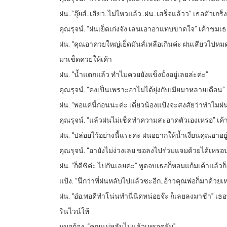
ฝน..”อุ๊ยส์..เสียว..ไม่ไหวแล้ว..ฝน..เสร็จแล้วว” เธอตั
คุณรุจน์. “ฝนเย็ดเก่งจัง เล่นเอาอาแทบขาดใจ” เค้าชมเ
ฝน. “คุณอาควยใหญ่เย็ดมันส์เหลือเกินค่ะ ฝนเสียวไปหมด
มาเช็ดควยให้เค้า
ฝน. “น้ำแตกแล้ว ทำไมควยยังแข็งปั๋งอยู่เลยล่ะค่ะ”
คุณรุจน์. “คงเป็นเพราะอาไม่ได้ยุ่งกับเมียมาหลายเดือน”
ฝน. “พอแค่นี้ก่อนนะค่ะ เดี๋ยวน้องแป้งจะสงสัยว่าทำไมฝนไ
คุณรุจน์. “แล้วฝนไม่เช็ดทำความสะอาดตัวเองเหรอ” เค้าแป
ฝน. “ปล่อยไว้อย่างนี้แระค่ะ ฝนอยากให้น้ำเงี่ยนคุณอาอยู่
คุณรุจน์. “อายังไม่ง่วงเลย ขอลงไปร่วมแจมด้วยได้เหรอป
ฝน. “ก็ดีซิค่ะ ไปกันเลยค่ะ” พูดจบเธอก็หอมแก้มเค้าแล้วก
แป้ง. “นึกว่าพี่ฝนหลับไปแล้วซะอีก..อ้าวคุณพ่อก็มาด้วย
ฝน. “อ๋อ.พอดีทำโน่นทำนี่นิดหน่อยจ๊ะ ก็เลยลงมาช้า” เธอพ
รินไวน์ให้
หมอก้อง. “คุณแม่หลับไปแล้วเหรอครับ”