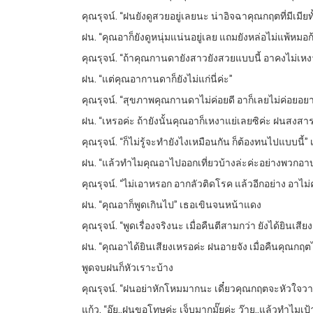
คุณรุจน์. “ฝนยังดูสวยอยู่เลยนะ น่าอิจฉาคุณกฤตที่มีเมี
ฝน. “คุณอาก็ยังดูหนุ่มแน่นอยู่เลย แถมยังหล่อไม่แพ้หมอ
คุณรุจน์. “ถ้าคุณกานดายังสาวยังสวยแบบนี้ อาคงไม่เหง
ฝน. “แต่คุณอากานดาก็ยังไม่แก่นี่ค่ะ”
คุณรุจน์. “สุขภาพคุณกานดาไม่ค่อยดี อาก็เลยไม่ค่อยอยากไ
ฝน. “เหรอค่ะ ถ้ายังนั้นคุณอาก็เหงาแย่เลยซิค่ะ ฝนสงสา
คุณรุจน์. “ก็ไม่รู้จะทำยังไงเหมือนกัน ก็ต้องทนไปแบบนี้”
ฝน. “แล้วทำไมคุณอาไปออกเที่ยวบ้างล่ะค่ะอย่างพวก
คุณรุจน์. “ไม่เอาหรอก อากลัวติดโรค แล้วอีกอย่าง อาไม่
ฝน. “คุณอาก็พูดเกินไป” เธอเขินจนหน้าแดง
คุณรุจน์. “พูดเรื่องจริงนะ เมื่อคืนตีสามกว่า ยังได้ยินเสีย
ฝน. “คุณอาได้ยินเสียงเหรอค่ะ ฝนอายจัง เมื่อคืนคุณกฤ
พูดจบฝนก็หัวเราะบ้าง
คุณรุจน์. “ฝนอย่าหักโหมมากนะ เดี๋ยวคุณกฤตจะหัวใจว
แก้ว. “อุ๊ย..ฝนขอโทษค่ะ เจ็บมากมั๊ยค่ะ ว๊าย..แล้วทำไ