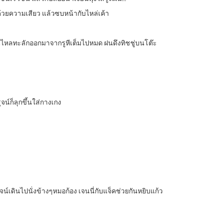
ิบด้วยความเสียว แล้วซบหน้ากับไหล่เค้า
่ยนไหลทะลักออกมาจากรูหีเต็มไปหมด ฝนดึงทิชชู่บนโต๊ะ
จน์ก็ลุกขึ้นใส่กางเกง
ุจน์เดินไปนั่งข้างๆหมอก้อง เจนนี่กับแจ็คช่วยกันหยิบแก้ว