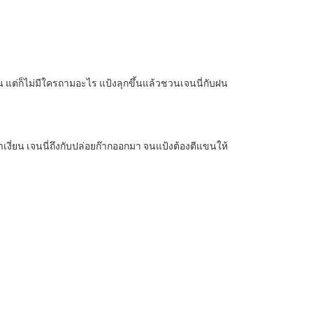
ขึ้น แต่ก็ไม่มีใครถามอะไร แป้งลุกขึ้นแล้วชวนเจนนี่กับฝน
ำเงี่ยน เจนนี่ถึงกับปล่อยก๊ากออกมา จนแป้งต้องตีแขนให้