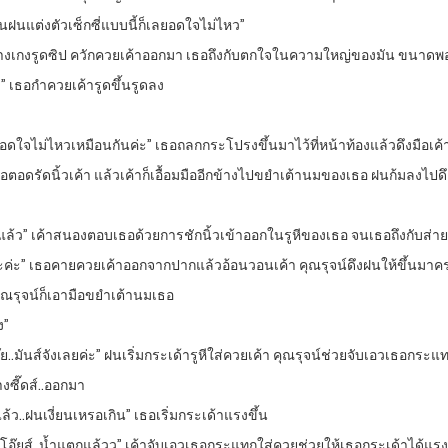
็นฝนแต่งตัวเซ็กซี่แบบนี้ก็เลยอดใจไม่ไหว”
กางเกงรูดซิป ควักควยเค้าออกมา เธอถึงกับตกใจในความใหญ่ของมัน ขนาดพ
” เธอกำควยเค้ารูดขึ้นรูดลง
ดใจไม่ไหวเหมือนกันค่ะ” เธอถลกกระโปรงขึ้นมาไว้ที่หน้าท้องแล้วดึงมือเค้า
หีเธอตอดรัดนิ้วเค้า แล้วเค้าก็เอื้อมมืออีกข้างไปขยำเต้านมของเธอ ฝนก้มลงไ
ไปหมดแล้ว” เค้าสนองตอบเธอด้วยการชักนิ้วเข้าออกในรูหีของเธอ จนเธอถึงกับส
่ะ” เธอคายควยเค้าออกจากปากแล้วอ้อนวอนเค้า คุณรุจน์ดึงฝนให้ขึ้นมาคร่อม
ุณรุจน์ก็เอามือขยำเต้านมเธอ
ง”
ุ๊ย..มันส์จังเลยค่ะ” ฝนเริ่มกระเด้ารูหีใส่ควยเค้า คุณรุจน์ช่วยจับเอวเธอก
งซี๊ดส์..ออกมา
ว..ฝนเงี่ยนเหรอเกิน” เธอเริ่มกระเด้าแรงขึ้น
อ๊ยส์..น้ำแตกแล้วว” เค้าจับเอวเธอกระแทกใส่ควยช่วยให้เธอกระเด้าได้แรงขึ้นเ