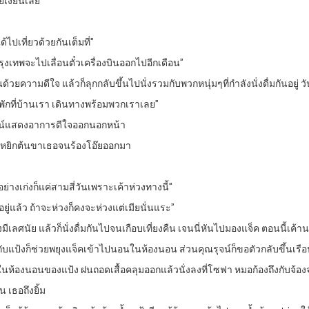
ยเงี่ยนเลย”
ไปเที่ยวด้วยกันเต็มที่”
กรุงเทพจะไปเลื่อนตั๋วเครื่องบินออกไปอีกเดือน”
ด้วยความดีใจ แล้วก็ลุกกลับขึ้นไปนั่งรวมกับพวกหนุ่มๆที่กำลังนั่งดื่มกันอยู่
ฝนพักที่บ้านเรา เดินทางพร้อมพวกเราเลย”
ุณรุจน์แสดงอาการดีใจออกนอกหน้า
ต้องหยิกต้นขาเธอจนร้องโอ๊ยออกมา
่างเก่งก็แค่สามสี่วันเพราะเค้าห่วงทางนี้”
อยู่แล้ว ถ้าจะห่วงก็คงจะห่วงแต่เมียนั่นแระ”
เลศนัย แล้วก็นั่งดื่มกันไปจนเกือบเที่ยงคืน เจนนี่หันไปมองแจ็ค ตอนนี้เค้าน
วเจนนี่กับแป้งก็ช่วยพยุงแจ็คเข้าไปนอนในห้องนอน ส่วนคุณรุจน์ก็ขอตัวกลับขึ
่อในห้องนอนของแป้ง ฝนถอดเสื้อคลุมออกแล้วนั่งลงที่โซฟา หมอก้องถึงกับจ
 เธอถึงยิ้ม