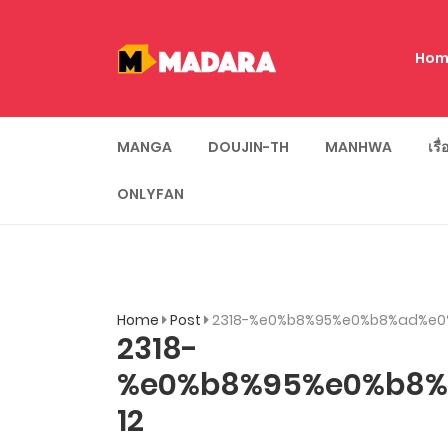
Hom
MANGA
DOUJIN-TH
MANHWA
เรื
ONLYFAN
Home
Post
2318-%e0%b8%95%e0%b8%ad%e0
2318-
%e0%b8%95%e0%b8%
12