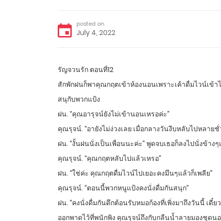
posted on
July 4, 2022
รัญจวนรัก ตอนที่12
สักพักฝนก็พาคุณกฤตเข้าห้องนอนเพราะเค้าดื่มไวน์เข้าไป
สนุกับพวกแป้ง
ฝน. “คุณอารุจน์ยังไม่เข้านอนเหรอค่ะ”
คุณรุจน์. “อายังไม่ง่วงเลย เมื่อกลางวันงีบหลับไปหลายชั
ฝน. “งั้นฝนนั่งเป็นเพื่อนนะค่ะ” พูดจบเธอก็ลงไปนั่งข้างๆเ
คุณรุจน์. “คุณกฤตหลับไปแล้วเหรอ”
ฝน. “ใช่ค่ะ คุณกฤตดื่มไวน์ไปเยอะคงมึนๆแล้วก็เพลีย”
คุณรุจน์. “ตอนนี้พวกหนูแป้งคงนั่งดื่มกันสนุก”
ฝน. “คงนั่งดื่มกันดึกต้อนรับหมอก้องที่เพิ่งมาถึงวันนี้
ออกพาดไว้ที่พนักพิง คุณรุจน์ถึงกับกลืนน้ำลายมองชุด