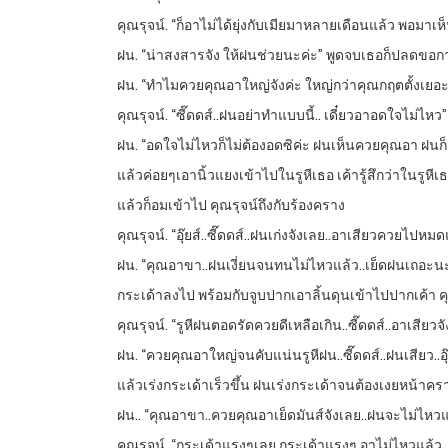
คุณรุจน์. “ก็อาไม่ได้ยุ่งกับเมียมาหลายเดือนแล้ว พอมาเห
ฝน. “น่าสงสารจัง ให้ฝนช่วยนะค่ะ” พูดจบเธอก็ปลดขอ
ฝน. “ทำไมควยคุณอาใหญ่จังค่ะ ใหญ่กว่าคุณกฤตตั้งเยอะ
คุณรุจน์. “ซี๊ดดส์..ฝนอย่าทำแบบนี้.. เดี๋ยวอาอดใจไม่ไหว”
ฝน. “อดใจไม่ไหวก็ไม่ต้องอดซิค่ะ ฝนเห็นควยคุณอา ฝนก็อ
แล้วค่อยๆเอานิ้วแยงเข้าไปในรูหีเธอ เค้ารู้สึกว่าในรู
แล้วก็อมเข้าไป คุณรุจน์ถึงกับร้องคราง
คุณรุจน์. “อุ๊ยส์..ซี๊ดดส์..ฝนเก่งจังเลย..อาเสียวควย
ฝน. “คุณอาขา..ฝนเงี่ยนจนทนไม่ไหวแล้ว..เย็ดฝนเถอะนะค
กระเด้าลงไป พร้อมกับจูบปากเอาลิ้นดุนเข้าไปปากเค้า ค
คุณรุจน์. “รูหีฝนตอดรัดควยดีเหลือเกิน..ซี๊ดดส์..อาเสียวจั
ฝน. “ควยคุณอาใหญ่จนคับแน่นรูหีฝน..ซี๊ดดส์..ฝนเสียว..อ
แล้วเร่งกระเด้าเร็วขึ้น ฝนเร่งกระเด้าจนต้องเงยหน้าครา
ฝน.. “คุณอาขา..ควยคุณอาเย็ดมันส์จังเลย..ฝนจะไม่ไหวแล้
คุณรุจน์. “กระเด้าแรงๆเลย กระเด้าแรงๆ อาไม่ไหวแล้ว..โ