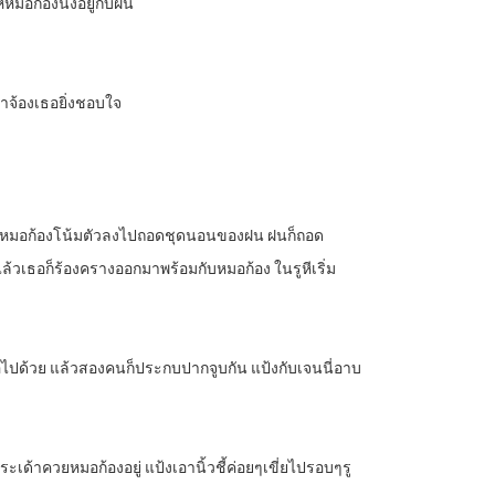
หมอก้องนั่งอยู่กับฝน
้าจ้องเธอยิ่งชอบใจ
ราง หมอก้องโน้มตัวลงไปถอดชุดนอนของฝน ฝนก็ถอด
ล้วเธอก็ร้องครางออกมาพร้อมกับหมอก้อง ในรูหีเริ่ม
อไปด้วย แล้วสองคนก็ประกบปากจูบกัน แป้งกับเจนนี่อาบ
ระเด้าควยหมอก้องอยู่ แป้งเอานิ้วชี้ค่อยๆเขี่ยไปรอบๆรู