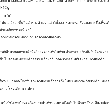
อก็แก้ผ้าออกแล้วเดินเข้าห้องน้ำ แป้งรีบแก้ผ้าตามเข้าไปอาบน้ำด้วย ปล่อยให้
าให้ดู”
ว่าครับ”
นแกล้งลุกขึ้นยืนสำรวจตัวเอง แล้วก็นั่งลง เธอเจตนายั่วหมอก้อง ยิ่งเห็นเค
นแล้วยังเกิดอารมณ์เลย”
้าแล้วเอามือรูดซิบกางเกงเค้าควักควยออกมา
บเธอก็อ้าปากอมควยเค้ามือก็ถอดควยเค้าไปด้วย ทำเอาหมอก้องถึงกับร้องค
็ขึ้นไปคร่อมจับควยเค้าจอรูหี แล้วยกก้นกดพรวดลงไปทีเดียวจนควยมิดด้าม แ
ันส์จริงๆ” เธอกดโคกหีบดกับควยเค้าแล้วส่ายก้นไปมา หมอก้องก็ขยำเต้านมเธ
องสาวก็เลยเดินเข้าไปหา
ย” เจนนี่เข้าไปจับมือหมอก้องมาขยำเต้านมเธอ แป้งเดินไปด้านหลังฝนที่ยังขย่มก