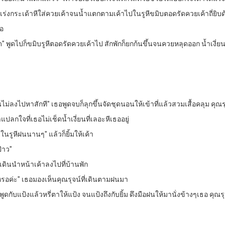
วเกร็งเร่งกระเด้าหีใส่ควยเค้าจนน้ำแตกตามเค้าไปในรูหีขมิบตอดรัดควยเค้าถี่ย
ธอ
” พูดไปก็ขมิบรูหีตอดรัดควยเค้าไป สักพักก็ยกก้นขึ้นจนควยหลุดออก น้ำเงี
ม่ลงไปหาสักที” เธอพูดจบก็ลุกขึ้นจัดชุดนอนให้เข้าที่แล้วสวมเสื้อคลุม คุณรุ
ลกใจที่เธอไม่เช็ดน้ำเงี่ยนที่เลอะหีเธออยู่
ในรูหีฝนนานๆ” แล้วก็ยิ้มให้เค้า
่าว”
็เดินนำหน้าเค้าลงไปที่บ้านพัก
เหรอค่ะ” เธอมองเห็นคุณรุจน์ที่เดินตามฝนมา
ูดกับแป้งแล้วหรี่ตาให้แป้ง จนแป้งถึงกับยิ้ม ดึงมือฝนให้มานั่งข้างๆเธอ คุณร