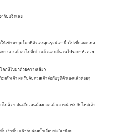
อๆกับแจ็คเลย
ให้เข้ามากุมโคกหีตัวเองคุณรุจน์เอานิ้วไปเขี่ยแตดเธอ
ปดึงกางเกงเค้าลงไปที่เข้า แล้วแลบลิ้นวนไปรอบๆหัวควย
่ายโคกหีไปมาด้วยความเสียว
ตัวเค้า ฝนรีบจับควยเค้าจ่อกับรูหีตัวเองแล้วค่อยๆ
ระแทกไปด้วย..ฝนเสียวจนต้องกอดเค้าเอาหน้าซบกับไหล่เค้า
ร็วขึ้น แล้วก็ปล่อยน้ำเงี่ยนพุ่งใส่รูหีฝน…