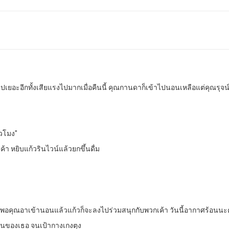
เยอะอีกทั้งเสียแรงไปมากเมื่อคืนนี้ คุณกานดาก็เข้าไปนอนเหลือแต่คุณรุจน์ที
่วโมง”
ค้า หยิบแก้วรินไวน์แล้วยกขึ้นดื่ม
 เดี๋ยวพอคุณอาเข้านอนแล้วแก้วก็จะลงไปร่วมสนุกกับพวกเค้า วันนี้อากาศร้อนนะค
นอนของเธอ จนเป้ากางเกงตุง