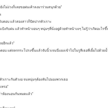
่อยังไม่ง่วงก็เลยขอฝนเค้าลงมาร่วมสนุกด้วย”
น
ิบตอบ แล้วสองสาวก็ปิดปากหัวเราะ
น้าแป้งกับฝน แล้วทำหน้างอนๆ หนุ่มๆที่นั่งอยู่ด้วยทำหน้างงๆ ไม่รู้ว่าเกิดอะไร
วยอีกแล้ว”
ตอบ แต่ถลกกระโปรงขึ้นแล้วจับนิ้วเจนนี่แยงเข้าไปในรูหีเธอที่เยิ้มไปด้วยน้
ก็หัวเราะกันตัวงอ จนหนุ่มๆต้องหันไปมองพวกเธอ
วเหรอ”
ข้าห้องนอนกันหมดแล้ว”