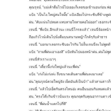
คุณรุจน์. “แม่เค้าดื่มไวน์ไปเยอะก็เลยขอเข้านอนก่อน พ
แป้ง. “เป็นไง.ใหญ่สมใจมั๊ย” แป้งเอียงไปกระซิบที่ข้างหูฝ
ฝน. “คับแน่นไปหมด แทบหายใจหายคอไม่ออก” เธอกระซ
เจนนี่. “พี่แป้ง..อีกแล้วนะ เจนนี่โกรธแล้ว” เจนนี่จ้องห
ถือแก้วไวน์เดินไปนั่งดื่มบนสนามหญ้าใกล้ๆกับลำธาร
เจนนี่. “บอกมาเลยกระซิบอะไรกัน ไม่งั้นเจนนี่จะไม่พูดด้
แป้ง. “ถามพี่ฝนเอาเองสิ” แป้งหันไปมองหน้าฝน..ฝนไม่พูด
เจนนี่หัวเราะเบาๆ
เจนนี่. “เดี๋ยวนี้เก่งใหญ่แล้วนะพี่ฝน”
แป้ง. “เก่งไม่เก่งล่ะ ถึงขนาดเดินตามพี่ฝนลงมาเลย”
ฝน.“คุณรุจน์ควยใหญ่จัง เย็ดมันส์เป็นบ้า” แล้วสามสาว
เจนนี่. “แล้วไปเย็ดกันตรงไหนอ่ะ คนอื่นนอนกันหมดแล้
ฝน. “ตรงโต๊ะกินข้าวนั่นแระ คุณกฤตกับคุณอากานดา เ
เจนนี่. “พี่ฝนน้ำแตกไปกี่ที”