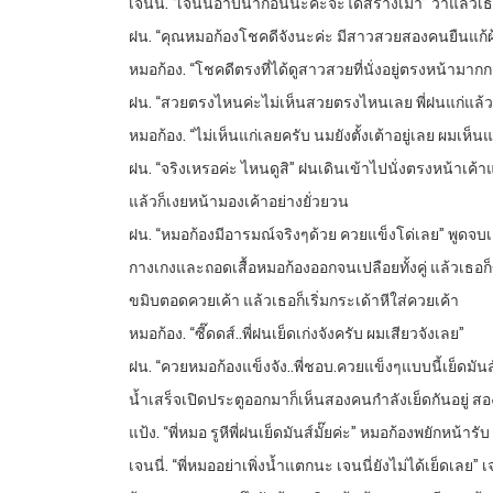
เจนนี่. “เจนนี่อาบน้ำก่อนนะค่ะจะได้สร่างเมา” ว่าแล้วเธ
ฝน. “คุณหมอก้องโชคดีจังนะค่ะ มีสาวสวยสองคนยืนแก้ผ้
หมอก้อง. “โชคดีตรงที่ได้ดูสาวสวยที่นั่งอยู่ตรงหน้ามากก
ฝน. “สวยตรงไหนค่ะไม่เห็นสวยตรงไหนเลย พี่ฝนแก่แล้ว” ฝ
หมอก้อง. “ไม่เห็นแก่เลยครับ นมยังตั้งเต้าอยู่เลย ผมเห็
ฝน. “จริงเหรอค่ะ ไหนดูสิ” ฝนเดินเข้าไปนั่งตรงหน้าเค
แล้วก็เงยหน้ามองเค้าอย่างยั่วยวน
ฝน. “หมอก้องมีอารมณ์จริงๆด้วย ควยแข็งโด่เลย” พูดจ
กางเกงและถอดเสื้อหมอก้องออกจนเปลือยทั้งคู่ แล้วเธอก
ขมิบตอดควยเค้า แล้วเธอก็เริ่มกระเด้าหีใส่ควยเค้า
หมอก้อง. “ซี๊ดดส์..พี่ฝนเย็ดเก่งจังครับ ผมเสียวจังเลย”
ฝน. “ควยหมอก้องแข็งจัง..พี่ชอบ.ควยแข็งๆแบบนี้เย็ดม
น้ำเสร็จเปิดประตูออกมาก็เห็นสองคนกำลังเย็ดกันอยู่ ส
แป้ง. “พี่หมอ รูหีพี่ฝนเย็ดมันส์มั๊ยค่ะ” หมอก้องพยักหน้ารับ
เจนนี่. “พี่หมออย่าเพิ่งน้ำแตกนะ เจนนี่ยังไม่ได้เย็ดเล