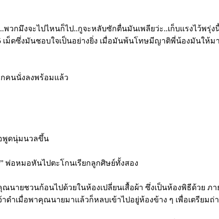
พวกมึงจะไปไหนก็ไป..กูจะหลับซักตื่นมันเพลียว่ะ..เก็บแรงไว้พรุ่งนี้
ึง 5 เม็ดซึ่งมันชอบใจเป็นอย่างยิ่ง เมื่อมันพ้นโทษมีญาติพี่น้องมั
ทุกคนนั่งลงพร้อมแล้ว
พูดนุ่มนวลขึ้น
หมด” พ่อหมอหันไปตะโกนเรียกลูกศิษย์ทั้งสอง
คุณนายชวนก้อนไปด้วยในห้องเปลี่ยนเสื้อผ้า ซึ่งเป็นห้องพิธีด้วย ภ
จ้าดำเมื่อพาคุณนายมาแล้วก็หลบเข้าไปอยู่ห้องข้าง ๆ เพื่อเตรียมถ่า