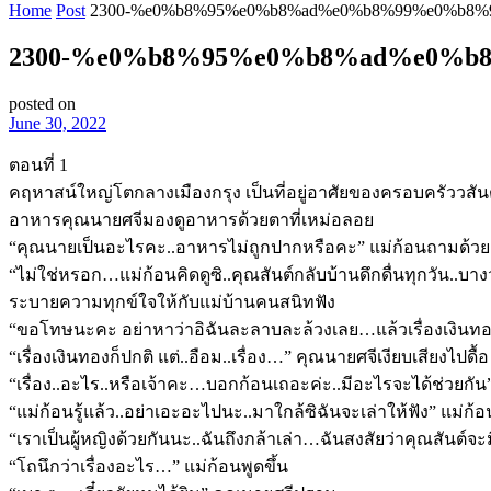
Home
Post
2300-%e0%b8%95%e0%b8%ad%e0%b8%99%e0%b8%
2300-%e0%b8%95%e0%b8%ad%e0%b
posted on
June 30, 2022
ตอนที่ 1
คฤหาสน์ใหญ่โตกลางเมืองกรุง เป็นที่อยู่อาศัยของครอบครัววสันต์
อาหารคุณนายศจีมองดูอาหารด้วยตาที่เหม่อลอย
“คุณนายเป็นอะไรคะ..อาหารไม่ถูกปากหรือคะ” แม่ก้อนถามด้วย
“ไม่ใช่หรอก…แม่ก้อนคิดดูซิ..คุณสันต์กลับบ้านดึกดื่นทุกวัน..บา
ระบายความทุกข์ใจให้กับแม่บ้านคนสนิทฟัง
“ขอโทษนะคะ อย่าหาว่าอิฉันละลาบละล้วงเลย…แล้วเรื่องเงินทอง
“เรื่องเงินทองก็ปกติ แต่..อือม..เรื่อง…” คุณนายศจีเงียบเสียงไ
“เรื่อง..อะไร..หรือเจ้าคะ…บอกก้อนเถอะค่ะ..มีอะไรจะได้ช่วยก
“แม่ก้อนรู้แล้ว..อย่าเอะอะไปนะ..มาใกล้ซิฉันจะเล่าให้ฟัง” แม่ก
“เราเป็นผู้หญิงด้วยกันนะ..ฉันถึงกล้าเล่า…ฉันสงสัยว่าคุณสันต์จะม
“โถนึกว่าเรื่องอะไร…” แม่ก้อนพูดขึ้น