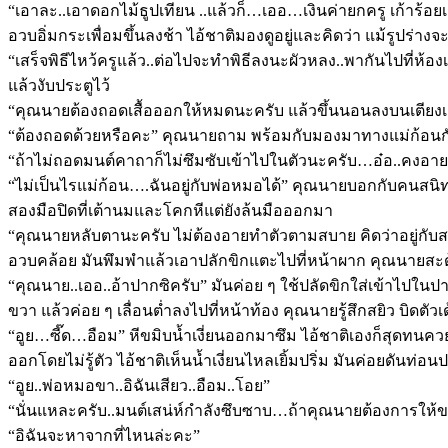
“เอาละ..เอาดอกไม้ธูปเทียน ..แล้วก็…เออ…เงินค่ายกครู เก้าร้อย
อวบอิ่มกระเพื่อมขึ้นลงช้า ไอ้ชาติมองดูอยู่และคิดว่า แม้รูปร
“เสร็จพิธีไหว้ครูแล้ว..ต่อไปจะทำพิธีลงนะผัวหลง..พากันไปที่ห้อ
แล้วงับประตูไว้
“คุณนายต้องถอดเสื้อออกให้หมดนะครับ แล้วขึ้นนอนลงบนเตียง
“ต้องถอดด้วยหรือคะ” คุณนายถาม พร้อมกับมองมาทางแม่ก้อนก
“ถ้าไม่ถอดมนต์คาถาก็ไม่ซึมซับเข้าไปในตัวนะครับ…อ๋อ..คงอาย
“ไม่เป็นไรแม่ก้อน….ฉันอยู่กับพ่อหมอได้” คุณนายบอกกับคนสนิท
สองมือปิดที่เต้านมและโคกหีแต่ยังล้นมือออกมา
“คุณนายหลับตานะครับ ไม่ต้องอายทำตัวตามสบาย คิดว่าอยู่กับ
อวบคล้อย มันพึมพำแล้วเอาปลักขิกแตะไปที่หน้าผาก คุณนายสะด
“คุณนาย..เออ..อ้าปากซิครับ” มันค่อย ๆ ใช้ปลัดขิกใส่เข้าไปใ
ขวา แล้วค่อย ๆ เลื่อนต่ำลงไปที่หน้าท้อง คุณนายรู้สึกสยิว บิดตัวเด
“อูย…ซี๊ด…อือม” หีขมิบน้ำเงี่ยนออกมาซึม ไอ้ชาติเองก็สุดทนคว
ออกโดยไม่รู้ตัว ไอ้ชาติเห็นน้ำเงี่ยนไหลเยิ้มปริ่ม มันค่อยดัน
“อูย..พ่อหมอขา..อิฉันเสียว..อือม..โอย”
“นั่นแหละครับ..มนต์เสน่ห์กำลังซึบซาบ…ถ้าคุณนายต้องการให้
“อิฉันจะหาจากที่ไหนล่ะคะ”