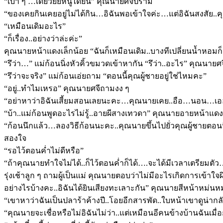
“เบา ๆ …เดี๋ยวยัยหนูได้ยิน” คุณนายศจีปราม
“ของเคยกินเคยอยู่ไม่ได้กิน…อิฉันพอเข้าใจค่ะ…แต่อิฉันสงสัย..ค
“เหมือนเดิมอะไร”
“ก็เรื่อง..อย่างว่าล่ะค่ะ”
คุณนายหน้าแดงเล็กน้อย “ฉันก็เหมือนเดิม..บางทีเปลี่ยนน้ำหอมก็
“รึว่า…” แม่ก้อนนิ่งหัวคิ้วขมวดเข้าหากัน “รึว่า..อะไร” คุณนาย
“รึว่าจะจริง” แม่ก้อนเอ่ยถาม “ตอนนี้คุณผู้ชายอยู่ใช่ไหมคะ”
“อยู่..ทำไมเหรอ” คุณนายศจีถามงง ๆ
“อย่าหาว่าอิฉันเสี้ยมสอนเลยนะคะ…คุณนายเคย..อือ…นอน…เอ
“บ้า..แม่ก้อนพูดอะไรไม่รู้..อายผีสางเทวดา” คุณนายอายหน้าแดง
“ก้อนนึกแล้ว…ลองวิธีก้อนนะคะ..คุณนายขึ้นไปยั่วคุณผู้ชายตอนนี
สองใจ
“รอไว้ตอนค่ำไม่ดีหรือ”
“ถ้าคุณนายทำใจไม่ได้..ก็ไว้ตอนค่ำก็ได้….จะได้มีเวลาเตรียมตั
รุ่งเช้าลูก ๆ ถามผู้เป็นแม่ คุณนายตอบว่าไม่มีอะไรเกิดการเข้าใจผ
อย่างไรบ้างคะ..อิฉันได้ยินเสียงทะเลาะกัน” คุณนายสีหน้าหม่น
“เขาหาว่าฉันเป็นปลาร้าค้างปี..โอยอีกสารพัด..ใบหน้าเขาดูน่าก
“คุณนายจะเชื่อหรือไม่อิฉันไม่ว่า..แต่เหมือนอีคนข้างบ้านฉันเมื่