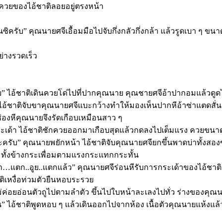
นควยของไอ้ชาติลอยอยู่ตรงหน้า
รับ” คุณนายศจีเอื้อมมือไปจับกึ่งกลัวกึ่งกล้า แล้วรูดเบา ๆ ขนาดม
ย่างรวดเร็ว
ย” ไอ้ชาติเดินควยโด่ไปที่ปากคุณนาย คุณชายศจีอ้าปากอมแล้วดูด
 ไอ้ชาติจับขาคุณนายศจีแบะกว้างทำให้มองเห็นปากหีอ้าซ่าแตดสั่น
่องหีคุณนายจึงรัดเกือบเหมือนสาว ๆ
กระเด้า ไอ้ชาติชักควยออกมาเกือบสุดแล้วกดลงไปเต็มแรง ควยขนาด
 คุณนายพยักหน้า ไอ้ชาติจับคุณนายศจียกขึ้นพาดบ่าทั้งสองข้างแล
้านมทั้งข้างกระเพื่อมตามแรงกระแทกกระทั้น
..น้ำ…แตก..อูย..แตกแล้ว” คุณนายศจีร่อนหีรับการกระเด้าของไอ้ชา
ติเหงื่อท่วมตัวยืนหอบระรวย
งไม่ค่อยอ่อนตัวถูไปตามลำตัว ขึ้นไปใบหน้าละเลงไปทั่ว ร่างของคุณ
น” ไอ้ชาติพูดหอบ ๆ แล้วเดินออกไปจากห้อง เนื้อตัวคุณนายแห้งแล้ว