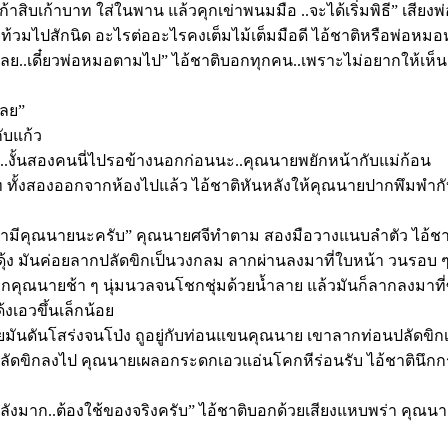
เก้าสิบเก้าบาท ใส่ในพาน แล้วคุกเข่าพนมมือ ..จะได้เริ่มพิธี” เ
่างจะท้วมไปสักนิด อะไรต่ออะไรคงเต็มไม้เต็มมือดี ไอ้ชาติหรือพ่
งเลย..เดี๋ยวพ่อหมอตามไป” ไอ้ชาติบอกทุกคน..เพราะไม่อยากให้เห็นส
เลย”
ับแก้ว
..งั้นสองคนนี่ไปรอข้างนอกก่อนนะ..คุณนายพยักหน้ากับแม่ก้อน
 ทั้งสองออกจากห้องไปแล้ว ไอ้ชาติหันหลังให้คุณนายปากพึมพำกับ
สามีคุณนายนะครับ” คุณนายศจีทำตาม สองมือวางแนบลำตัว ไอ้ชาต
ุ้ง มันค่อยลากปลัดขิกเป็นวงกลม ลากผ่านลงมาที่ใบหน้า วนรอบ 
นปากคุณนายช้า ๆ นุ่มนวลจนโชกชุ่มด้วยน้ำลาย แล้วมันก็ลากลงมา
้งเอวขึ้นเล็กน้อย
ยมันดันโสร่งจนโป่ง ถูอยู่กับท่อนแขนคุณนาย เขาลากท่อนปลัดขิกเ
ท่อนปลัดขิกลงไป คุณนายเผลอกระดกเอวแอ่นโคกหีร่อนรับ ไอ้ชาตินึก
ขลังมาก..ต้องใช้ของจริงครับ” ไอ้ชาติบอกด้วยเสียงแหบพร่า ค