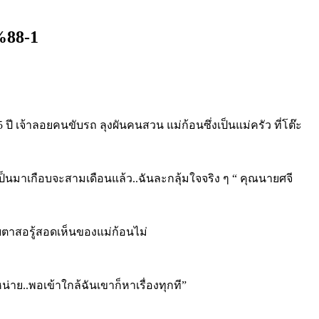
88-1
 เจ้าลอยคนขับรถ ลุงผันคนสวน แม่ก้อนซึ่งเป็นแม่ครัว ที่โต๊ะ
…เป็นมาเกือบจะสามเดือนแล้ว..ฉันละกลุ้มใจจริง ๆ “ คุณนายศจี
ายตาสอรู้สอดเห็นของแม่ก้อนไม่
น่าย..พอเข้าใกล้ฉันเขาก็หาเรื่องทุกที”