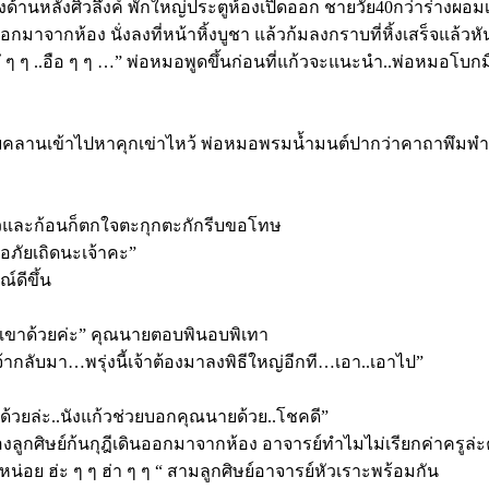
นหลังศิวลึงค์ พักใหญ่ประตูห้องเปิดออก ชายวัย40กว่าร่างผอมเกร
กมาจากห้อง นั่งลงที่หน้าหิ้งบูชา แล้วก้มลงกราบที่หิ้งเสร็จแล้
้ย..หึ ๆ ๆ ..อือ ๆ ๆ …” พ่อหมอพูดขึ้นก่อนที่แก้วจะแนะนำ..พ่อหมอโบก
ุณนายคลานเข้าไปหาคุกเข่าไหว้ พ่อหมอพรมน้ำมนต์ปากว่าคาถาพึมพำ
 แก้วและก้อนก็ตกใจตะกุกตะกักรีบขอโทษ
้อภัยเถิดนะเจ้าคะ”
์ดีขึ้น
กตัวเขาด้วยค่ะ” คุณนายตอบพินอบพิเทา
วเจ้ากลับมา…พรุ่งนี้เจ้าต้องมาลงพิธีใหญ่อีกที…เอา..เอาไป”
ยนด้วยล่ะ..นังแก้วช่วยบอกคุณนายด้วย..โชคดี”
งลูกศิษย์ก้นกุฎีเดินออกมาจากห้อง อาจารย์ทำไมไม่เรียกค่าครูล่ะ
าคุยหน่อย ฮ่ะ ๆ ๆ ฮ่า ๆ ๆ “ สามลูกศิษย์อาจารย์หัวเราะพร้อมกัน