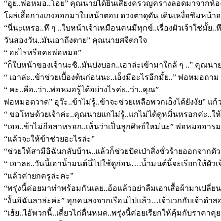
“อูย..พ่อหมอ..โอย” คุณนายได้ยินเสียงครวญครางลอดมาจากห้องด้า
โผล่เสื้อกางเกงออกมาใบหน้าตอบ ดวงตาดุดัน เดินเหงื่อซึมหน้าออ
“นี่นะเหรอ..หึ ๆ ..ใบหน้าเจ้าเหมือนคนมีทุกข์..เรื่องผัวเจ้าใช่มั
วันสองวัน..มันเอาถึงตาย” คุณนายศจีตกใจ
“ อะไรหรือคะพ่อหมอ”
“ก็ใบหน้าของเจ้านะซิ..มันบ่งบอก..เอาล่ะเข้ามาใกล้ ๆ ..” ค
“ เอาล่ะ..ข้าช่วยเบื้องต้นก่อนนะ..เอ็งมีอะไรอีกมั้ย..” พ่อหมอถาม
“ คะ..คือ..ว่า..พ่อหมอรู้ได้อย่างไรค่ะ..ว่า..คุณ”
พ่อหมอตวาด” อุว๊ะ..ข้าไม่รู้..ข้าจะช่วยเหลือพวกเอ็งได้ยังงัย”
“ ขอโทษด้วยเจ้าค่ะ..คุณนายแกไม่รู้..แกไม่ได้ดูหมิ่นหรอกค่ะ..ให
“เออ..ข้าไม่ถือสาหรอก..เห็นว่าเป็นลูกศิษย์ใหม่นะ” พ่อหมออารมณ
“แล้วจะให้ข้าช่วยอะไรล่ะ”
“ช่วยให้สามีอิฉันกลับบ้าน..แล้วก็ช่วยปัดเป่าสิ่งชั่วร้ายออกจา
“ เอาละ..วันนี้เอาน้ำมนต์นี่ไปใช้ดูก่อน….น้ำมนต์นี้จะเรียกให้ผั
“แล้วค่ายกครูล่ะคะ”
“พรุ่งนี้ค่อยมาทำพร้อมกันเลย..อ้อแล้วอย่าลืมเอาเสื้อผ้ามาเปลี่
“งั้นอิฉันลาล่ะค่ะ” ทุกคนลงจากเรือนไปแล้ว…เจ้าเวกกับเจ้าดำสอ
“เฮ้ย..ไอ้พวกนี้..เดี๋ยวไก่ตื่นหมด..พรุ่งนี้ค่อยเรียกให้คุ้มกับราค