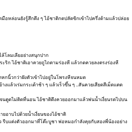
ือหล่อนยังรู้สึกตึง ๆ ไอ้ชาติกดปลัดขิกเข้าไปครึ่งด้ามแล้วปล่อย
ไล้โลมเลียอย่างสนุกปาก
ระริก ไอ้ชาติเอาควยถูไถตามร่องหี แล้วกดควยลงตรงร่องหี
หกนิ้วกว่าฝังตัวเข้าไปอยู่ในโพรงหีจนหมด
้วเร่มกระเด้าช้า ๆ แล้วเร็วขึ้น ๆ ..สันควยเสียดสีเม็ดแตด
ติจนตูดไม่ติดที่นอน ไอ้ชาติดึงควยออกมาแล้วพ่นน้ำเงี่ยนรดไปบน
นายอาบไปด้วยน้ำเงี่ยนของไอ้ชาติ
 รีบแต่งตัวออกมาที่โต๊ะบูชา พ่อหมอกำลังคุยกับสองพี่น้องอย่าง