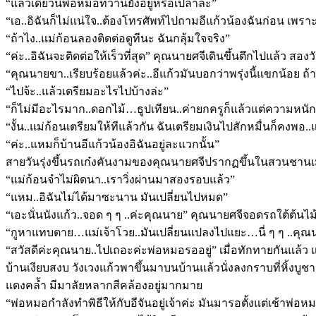
“แล้วเดี๋ยวนี้พ่อหมอที่ว่านี้ยังอยู่หรือเปล่าล่ะ”
“เอ..อิฉันก็ไม่แน่ใจ..ต้องโทรศัพท์ไปถามอีแก้วน้องฉันก่อน เพร
“ถ้าไง..แม่ก้อนลองติดต่อดูทีนะ ฉันกลุ้มใจจริง”
“ค่ะ..อิฉันจะติดต่อให้เร็วที่สุด” คุณนายศจีเดินขึ้นตึกไปแล้ว สอง
“คุณนายขา..เรียบร้อยแล้วค่ะ..อีแก้วมันบอกว่าพรุ่งนี้แขกน้อย ถ
“ไปจ้ะ..แล้วเตรียมอะไรไปบ้างล่ะ”
“ก็ไม่มีอะไรมาก..ดอกไม้…ธูปเทียน..ค่ายกครูก็แล้วแต่ความหน
“งั้น..แม่ก้อนเตรียมให้ทีแล้วกัน ฉันเตรียมเงินไปสักหมื่นก็คงพ
“ค่ะ..แหมก็บ้านอีแก้วน้องอิฉันอยู่ละแวกนั้น”
สายวันรุ่งขึ้นรถเก๋งคันงามของคุณนายศจีปรากฏขึ้นในสวนชานเมื
“แม่ก้อนจำไม่ผิดนา..เราวิ่งผ่านมาสองรอบแล้ว”
“แหม..อิฉันไม่ได้มาซะนาน มันเปลี่ยนไปหมด”
“เอะนั่นนังแก้ว..จอด ๆ ๆ ..ค่ะคุณนาย” คุณนายศจีจอดรถใต้ต้นไม
“กูหาแทบตาย…แม่เจ้าโวย..มันเปลี่ยนแปลงไปแยะ…นี่ ๆ ๆ ..คุณ
“สวัสดีค่ะคุณนาย..ไปเถอะค่ะพ่อหมอรออยู่” เมื่อทักทายกันแล้ว 
บ้านเงียบสงบ วังเวงแก้วพาขึ้นมาบนบ้านแล้วนั่งลงกราบที่หิ้งบู
แดงคล้ำ มีมาลัยหลากสีคล้องอยู่มากมาย
“พ่อหมอกำลังทำพิธีให้กับอีจันอยู่เจ้าค่ะ มันมารอตั้งแต่เช้าพ