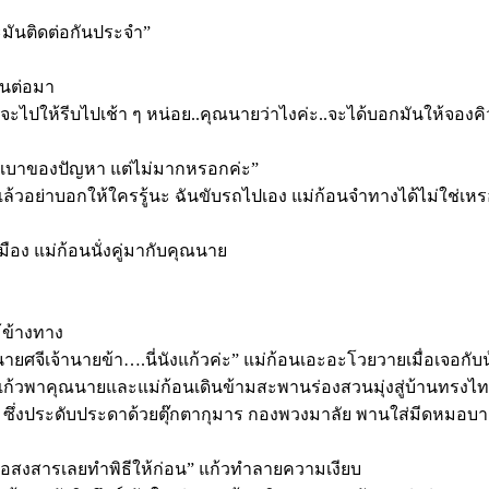
าะมันติดต่อกันประจำ”
วันต่อมา
้าจะไปให้รีบไปเช้า ๆ หน่อย..คุณนายว่าไงค่ะ..จะได้บอกมันให้จองคิ
ักเบาของปัญหา แต่ไม่มากหรอกค่ะ”
อ..แล้วอย่าบอกให้ใครรู้นะ ฉันขับรถไปเอง แม่ก้อนจำทางได้ไม่ใช่เห
อง แม่ก้อนนั่งคู่มากับคุณนาย
้ข้างทาง
นายศจีเจ้านายข้า….นี่นังแก้วค่ะ” แม่ก้อนเอะอะโวยวายเมื่อเจอ
แก้วพาคุณนายและแม่ก้อนเดินข้ามสะพานร่องสวนมุ่งสู่บ้านทรงไทยที
ชา ซึ่งประดับประดาด้วยตุ๊กตากุมาร กองพวงมาลัย พานใส่มีดหมอบาต
่อหมอสงสารเลยทำพิธีให้ก่อน” แก้วทำลายความเงียบ