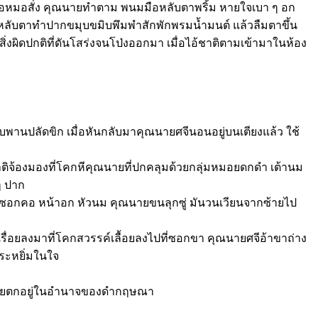
สียงพ่อหมอสั่ง คุณนายทำตาม พนมมือหลับตาพริ้ม หายใจเบา ๆ อก
อหมอหลับตาทำปากขมุบขมิบพึมพำสักพักพรมน้ำมนต์ แล้วลืมตาขึ้น
ิ่งผิดปกติที่ดันโสร่งจนโป่งออกมา เมื่อไอ้ชาติตามเข้ามาในห้อง
พานปลัดขิก เมื่อหันกลับมาคุณนายศจีนอนอยู่บนเตียงแล้ว ใช้
ิจ้องมองที่โคกหีคุณนายที่ปกคลุมด้วยกลุ่มหมอยดกดำ เต้านม
ๆ ปาก
ที่ซอกคอ หน้าอก หัวนม คุณนายขนลุกซู่ มันวนเวียนจากซ้ายไป
รื่อยลงมาที่โคกสวรรค์เลื้อยลงไปที่ซอกขา คุณนายศจีอ้าขาถ่าง
กระหยิ่มในใจ
ุณนายตกอยู่ในอำนาจของดำกฤษณา