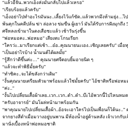
“แล้วอีจัน..พวกเอ็งส่งมันกลับไปแล้วเหรอ”
“เรียบร้อยแล้วครับ”
“เอ็งอย่าไปทำอะไรมันนะ..เลี้ยงไว้แก้ขัด..แล้วพวกมึงห้ามยุ่ง…ไป..
พ้นคุกในคดีปล้น ฆ่า ล่อลวง ข่มขืน ผู้เยาว์ มันได้รับการฝังมุกถ
ศจีหลงเข้ามาในดงเสือซะแล้ว เช้าวันรุ่งขึ้น
“พ่อหมอคะ..พ่อหมอ” เสียงตะโกนเรียก
“ใครว่ะ..มาเรียกแต่เช้า…อ๋อ..คุณนายนะเอง..เชิญเลยครับ” เมื่อ
“เป็นอย่าไรบ้าง น้ำมนต์ได้ผลมั้ย”
“รู้สึกว่าดีขึ้นค่ะ…” คุณนายศจีตอบยิ้มอายนิด ๆ
“แล้วจะทำพิธีมั้ยครับ”
“ทำซิคะ..จะได้ขลังกว่าเดิม”
“งั้นคุณนายเตรียมตัวมาพร้อมแล้วใช่มั้ยครับ” ไอ้ชาติหรือพ่อหมอ
“ค่ะ..”
“งั้นไปเปลี่ยนเสื้อผ้าเลย..เวก..เวก..ดำ..ดำ..บ๊ะไอ้พวกนี้ไปไหน
“ครับอาจารย์” มันโผล่หน้ามาพร้อมกัน
“พาคุณนายไปเปลี่ยนเสื้อผ้า..อ้อจะเอาใครไปเป็นเพื่อนก็ได้นะ..” 
จากยางสีดำเมื่อมวางอยู่บนพาน มีห้องน้ำอยู่ด้านหลัง เจ้าเวกกับเ
มานั่งเบื้องหน้าพ่อหมอชาติ