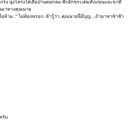
็ง นุ่งโสร่งใส่เสื้อป่านคอกลม สักอักขระเต็มทั้งแขนและขาที่
วหันมาทางคุณนาย
มือห้าม..” ไม่ต้องหรอก..ข้ารู้ว่า..คุณนายนี่มีบุญ…ถ้ามาหาข้าช้า
ครับ