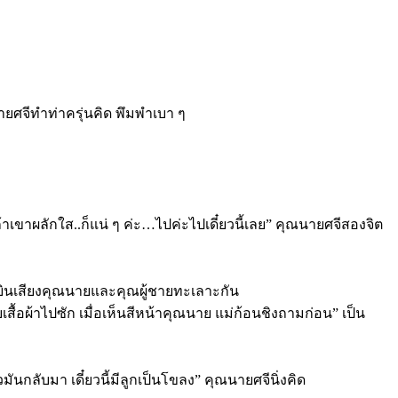
นายศจีทำท่าครุ่นคิด พึมพำเบา ๆ
เขาผลักใส..ก็แน่ ๆ ค่ะ…ไปค่ะไปเดี๋ยวนี้เลย” คุณนายศจีสองจิต
ด้ยินเสียงคุณนายและคุณผู้ชายทะเลาะกัน
เสื้อผ้าไปซัก เมื่อเห็นสีหน้าคุณนาย แม่ก้อนชิงถามก่อน” เป็น
ันกลับมา เดี๋ยวนี้มีลูกเป็นโขลง” คุณนายศจีนิ่งคิด