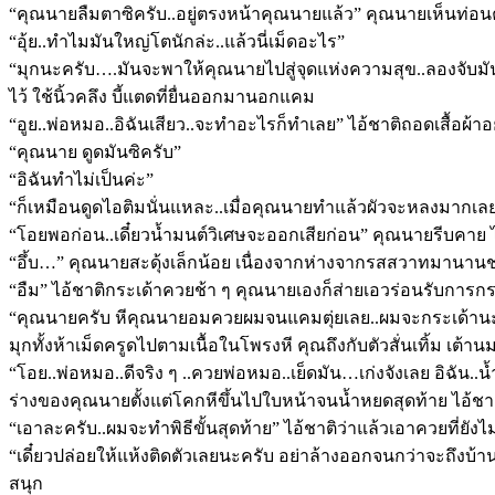
“คุณนายลืมตาซิครับ..อยู่ตรงหน้าคุณนายแล้ว” คุณนายเห็นท่อ
“อุ้ย..ทำไมมันใหญ่โตนักล่ะ..แล้วนี่เม็ดอะไร”
“มุกนะครับ….มันจะพาให้คุณนายไปสู่จุดแห่งความสุข..ลองจับมันซิค
ไว้ ใช้นิ้วคลึง บี้แตดที่ยื่นออกมานอกแคม
“อูย..พ่อหมอ..อิฉันเสียว..จะทำอะไรก็ทำเลย” ไอ้ชาติถอดเสื้อผ้าอ
“คุณนาย ดูดมันซิครับ”
“อิฉันทำไม่เป็นค่ะ”
“ก็เหมือนดูดไอติมนั่นแหละ..เมื่อคุณนายทำแล้วผัวจะหลงมากเล
“โอยพอก่อน..เดี๋ยวน้ำมนต์วิเศษจะออกเสียก่อน” คุณนายรีบคาย
“อึ้บ…” คุณนายสะดุ้งเล็กน้อย เนื่องจากห่างจากรสสวาทมานานช
“อืม” ไอ้ชาติกระเด้าควยช้า ๆ คุณนายเองก็ส่ายเอวร่อนรับการ
“คุณนายครับ หีคุณนายอมควยผมจนแคมตุ่ยเลย..ผมจะกระเด้านะครับ”
มุกทั้งห้าเม็ดครูดไปตามเนื้อในโพรงหี คุณถึงกับตัวสั่นเทิ้ม เต
“โอย..พ่อหมอ..ดีจริง ๆ ..ควยพ่อหมอ..เย็ดมัน…เก่งจังเลย อิฉัน
ร่างของคุณนายตั้งแต่โคกหีขึ้นไปใบหน้าจนน้ำหยดสุดท้าย ไอ้ชา
“เอาละครับ..ผมจะทำพิธีขั้นสุดท้าย” ไอ้ชาติว่าแล้วเอาควยที่ยั
“เดี๋ยวปล่อยให้แห้งติดตัวเลยนะครับ อย่าล้างออกจนกว่าจะถึงบ้า
สนุก