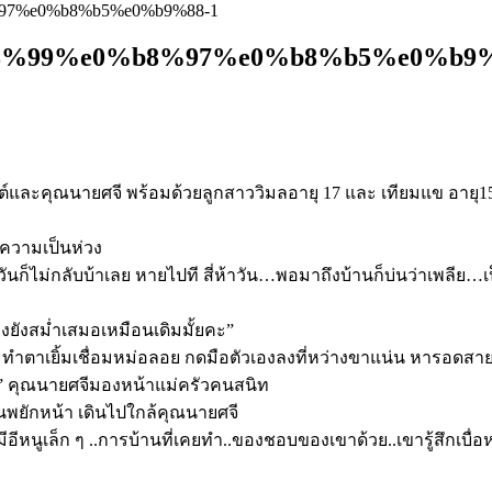
97%e0%b8%b5%e0%b9%88-1
8%99%e0%b8%97%e0%b8%b5%e0%b9%
และคุณนายศจี พร้อมด้วยลูกสาววิมลอายุ 17 และ เทียมแข อายุ15 ปี
ความเป็นห่วง
งวันก็ไม่กลับบ้าเลย หายไปที สี่ห้าวัน…พอมาถึงบ้านก็บ่นว่าเพลีย
ยังสม่ำเสมอเหมือนเดิมมั้ยคะ”
ปดื้อ ทำตาเยิ้มเชื่อมหม่อลอย กดมือตัวเองลงที่หว่างขาแน่น หารอดส
ัน” คุณนายศจีมองหน้าแม่ครัวคนสนิท
้อนพยักหน้า เดินไปใกล้คุณนายศจี
ีอีหนูเล็ก ๆ ..การบ้านที่เคยทำ..ของชอบของเขาด้วย..เขารู้สึกเบื่อห