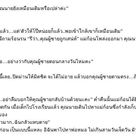
ุณนายยังเหมือนเดิมหรือเปล่าค่ะ”
แล้ว…แต่’ตัวให้โป๊หน่อยก็แล้ว..พอเข้าใกล้เขาก็เหมือนเดิม”
ศจีถามร้อนรน “รึว่า..คุณผู้ชายถูกเสน่ห์” แม่ก้อนโพล่งออกมา คุณ
อ…อย่างว่ากับคุณผู้ชายตอนกลางวันไหมคะ”
้เลย..ปิดม่านให้มิดชิด จะได้ไม่อาย แล้วบอกคุณผู้ชายตามตรง…ถ้า
ว…อย่าลืมบอกให้คุณผู้ชายกลับบ้านด้วยนะคะ” ค่ำคืนนั้นแม่ก้อนไ
ิดกัน เมื่อเด็กไปโรงเรียนแล้ว คุณนายเดินไปหาแม่ก้อนซึ่งกำลังเก็บ
หมอง
ลัวมาก..ฉันกลัวแทบตาย”
อก่อน เป็นแบบนี้แหละ อิฉันพาไปหาพ่อหมอ ไม่เกินสามวันเจ็ดวัน ผัวม