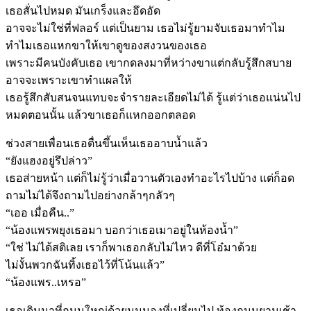
เธอสั่นไปหมด มันเกร็งและอึดอัด
อาจจะไม่ใช่ที่ฟลอร์ แต่เป็นยาม เธอไม่รู้ยามจับเธอมาทำไม
ทำไมเธอแหกขาให้เขาดูของสงวนของเธอ
เพราะมีคนบังคับเธอ เขากดลงมาที่หว่างขาแต่กลับรู้สึกสบาย
อาจจะเพราะเขาทำแผลให้
เธอรู้สึกสับสนจนแทบจะจำรายละเอียดไม่ได้ รู้แต่ว่าเธอแน่นไป
หมดตอนนั้น แล้วขาเธอก็แหกออกตลอด
ช่วงสายเพื่อนเธอตื่นขึ้นเห็นเธออาบน้ำแล้ว
“ยังแฮงอยู่รึปล่าว”
เธอส่ายหน้า แต่ก็ไม่รู้ว่าเมื่อวานตัวเองทำอะไรไปบ้าง แต่ก็อด
ถามไม่ได้จึงถามไปอย่างกล้าๆกลัวๆ
“เออ เมื่อคืน..”
“น้องแพรพยุงเธอมา บอกว่าเธอเมาอยู่ในห้องน้ำ”
“ใช่ ไม่ได้สติเลย เราก็พาเธอกลับไม่ไหว ดีที่โอ๋มาด้วย
ไม่งั้นพวกฉันทิ้งเธอไว้ที่โน้นแล้ว”
“น้องแพร..เหรอ”
เธอเดินมาที่ถนนใหญ่ด้วยมุมมองที่เปลี่ยนไป ท้องถนนยามเช้า