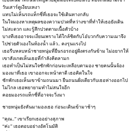
วันเสาร์ดูเงียบเหงา
แทบไม่เห็นรถแท็กซี่ที่เธอจะใช้เดินทางกลับ
ในใจมองหาเหตุผลของความปวดที่หว่างขาที่ทำให้เธอยังเดิน
ไม่สะดวก และรู้สึกปวดตามเนื้อตัวบ้าง
บางทีเธออาจจะเงี่ยนเพราะได้ใกล้ชิดกับโอ๋บวกกับความเมาจึง
ไปช่วยตัวเองในห้องน้ำ แล้ว.. คงรุนแรงไป
เธอรีบหลบหน้าชายหนุ่มที่ยืนรอรถอยู่ฝั่งตรงกันข้าม ไม่อยากให้
เขาสังเกตเห็นเธอที่กำลังคิดลามก
เธอทำเป็นไม่สนใจซักพักก่อนจะเหลือบตามอง ชายคนนั้นจ้อง
มองมาที่เธอ เขาออกจะหน้าตาดี เธอคิดในใจ
ซักพักเธอเห็นเขาข้ามถนนมา ยืนถนนฝั่งเดียวกับเธอห่างออกไป
ไม่ไกล เธอพยายามทำไม่สนใจอีก
คอยมองรถแท็กซี่ที่อาจจะวิ่งมา
ชายหนุ่มยังหันมามองเธอ ก่อนะเดินเข้ามาช้าๆ
“คุณ..” เขาเรียกเธออย่างสุภาพ
“ค่ะ” เธอตอบอย่างอัตโนมัติ