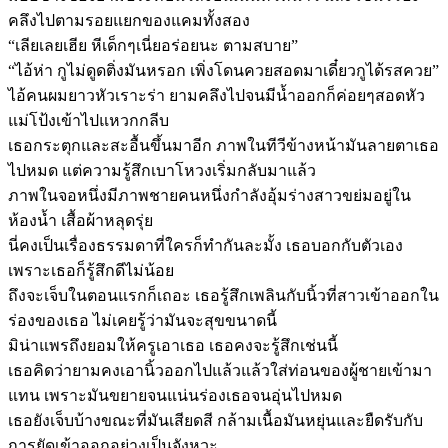
คลึงไปตามรอยแยกของแคมทั้งสอง
“เลียเลยเฮีย หีเด็กๆเนี่ยอร่อยนะ ตามสบาย”
“ไอ้ห่า กูไม่ดูดติ่งมันหรอก เพิ่งโดนควยสอดมาเดี๋ยวกูได้รสควย”
ไอ้คนผมยาวหัวเราะร่า ยามคลึงไปจนมีน้ำออกก็ค่อยๆสอดหัว
แม่โป้งเข้าไปแหวกกลีบ
เธอกระตุกและสะอื้นขึ้นมาอีก ภาพในทีวีข้างหน้ามันลายตาเธอ
ไปหมด แต่ความรู้สึกเบาโหวงเริ่มกลับมาแล้ว
ภาพในจอหนึ่งมีภาพชายคนหนึ่งกำลังอุ้มร่างสาวขย่มอยู่ใน
ห้องน้ำ เสื้อผ้าหลุดรุ่ย
นี่คงเป็นเรื่องธรรมดาที่ใครก็ทำกันละมั้ง เธอบอกกับตัวเอง
เพราะเธอก็รู้สึกดีไม่น้อย
ถึงจะเจ็บในตอนแรกก็เถอะ เธอรู้สึกเพลินกับนิ้วที่สาวเข้าออกใน
ร่องของเธอ ไม่เคยรู้ว่ามันจะสุขขนาดนี้
มิน่าแพรถึงยอมให้ครูเอาเธอ เธอคงจะรู้สึกเช่นนี้
เธอคิดว่ายามคงเอานิ้วออกไปแล้วแล้วใส่ท่อนของผู้ชายเข้ามา
แทน เพราะมันขยายจนแน่นร่องเธอจนอุ่นไปหมด
เธอยังเจ็บบ้างขณะที่มันเสียดสี กล้ามเนื้อมันหยุ่นและยืดรับกับ
การยัดเข้าออกอย่างเป็นจังหวะ