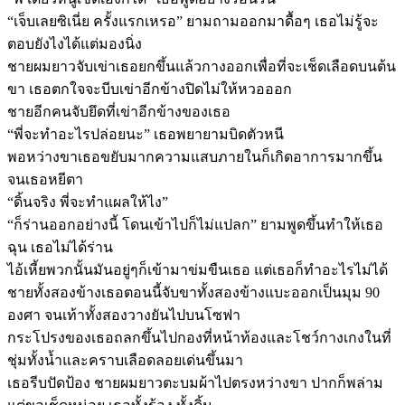
“เจ็บเลยซิเนี่ย ครั้งแรกเหรอ” ยามถามออกมาดื้อๆ เธอไม่รู้จะ
ตอบยังไงได้แต่มองนิ่ง
ชายผมยาวจับเข่าเธอยกขึ้นแล้วกางออกเพื่อที่จะเช็ดเลือดบนต้น
ขา เธอตกใจจะบีบเข่าอีกข้างปิดไม่ให้หวอออก
ชายอีกคนจับยึดที่เข่าอีกข้างของเธอ
“พี่จะทำอะไรปล่อยนะ” เธอพยายามบิดตัวหนี
พอหว่างขาเธอขยับมากความแสบภายในก็เกิดอาการมากขึ้น
จนเธอหยีตา
“ดิ้นจริง พี่จะทำแผลให้ไง”
“ก็ร่านออกอย่างนี้ โดนเข้าไปก็ไม่แปลก” ยามพูดขึ้นทำให้เธอ
ฉุน เธอไม่ได้ร่าน
ไอ้เหี้ยพวกนั้นมันอยู่ๆก็เข้ามาข่มขืนเธอ แต่เธอก็ทำอะไรไม่ได้
ชายทั้งสองข้างเธอตอนนี้จับขาทั้งสองข้างแบะออกเป็นมุม 90
องศา จนเท้าทั้งสองวางยันไปบนโซฟา
กระโปรงของเธอถลกขึ้นไปกองที่หน้าท้องและโชว์กางเกงในที่
ชุ่มทั้งน้ำและคราบเลือดลอยเด่นขึ้นมา
เธอรีบปัดป้อง ชายผมยาวตะบมผ้าไปตรงหว่างขา ปากก็พล่าม