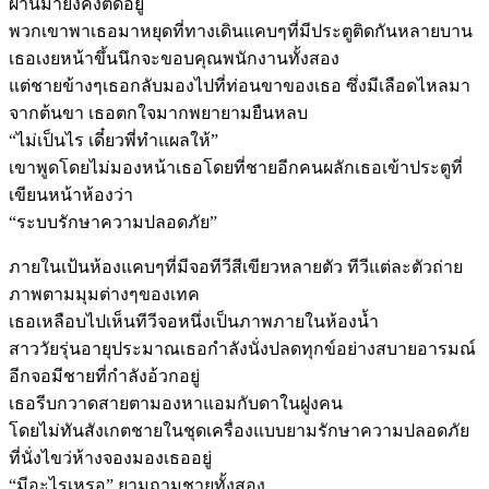
ผ่านมายังคงติดอยู่
พวกเขาพาเธอมาหยุดที่ทางเดินแคบๆที่มีประตูติดกันหลายบาน
เธอเงยหน้าขึ้นนึกจะขอบคุณพนักงานทั้งสอง
แต่ชายข้างๆเธอกลับมองไปที่ท่อนขาของเธอ ซึ่งมีเลือดไหลมา
จากต้นขา เธอตกใจมากพยายามยืนหลบ
“ไม่เป็นไร เดี๋ยวพี่ทำแผลให้”
เขาพูดโดยไม่มองหน้าเธอโดยที่ชายอีกคนผลักเธอเข้าประตูที่
เขียนหน้าห้องว่า
“ระบบรักษาความปลอดภัย”
ภายในเป้นห้องแคบๆที่มีจอทีวีสีเขียวหลายตัว ทีวีแต่ละตัวถ่าย
ภาพตามมุมต่างๆของเทค
เธอเหลือบไปเห็นทีวีจอหนึ่งเป็นภาพภายในห้องน้ำ
สาววัยรุ่นอายุประมาณเธอกำลังนั่งปลดทุกข์อย่างสบายอารมณ์
อีกจอมีชายที่กำลังอ้วกอยู่
เธอรีบกวาดสายตามองหาแอมกับดาในฝูงคน
โดยไม่ทันสังเกตชายในชุดเครื่องแบบยามรักษาความปลอดภัย
ที่นั่งไขว่ห้างจองมองเธออยู่
“มีอะไรเหรอ” ยามถามชายทั้งสอง