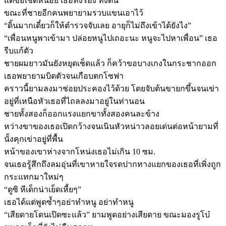
แต่ขอเช็ดหน่อย เธอทั้งร้อง ทั้งดิ้น
ขณะที่ชายอีกคนพยายามรวบแขนเอาไว้
“ดิ้นมากเดี๋ยวก็ให้ตำรวจจับเลย อายุก็ไม่ถึงเข้าได้ยังไง”
“เพื่อนหนูพาเข้ามา ปล่อยหนูไปเถอะนะ หนูจะไปหาเพื่อน” เธอ
รีบแก้ตัว
ชายผมยาวมันยังหยุดเช็ดแล้ว ก็คว้าขอบางเกงในกระชากออก
เธอพยายามบิดตัวจนเกือบตกโซฟา
คราวนี้ยามลงมาช่อยประคองไว้ด้วย โดยจับต้นขายกขึ้นจนเข่า
อยู่ที่เหนือหัวเธอที่ไถลลงมาอยู่ในท่านอน
ชายทั้งสองก็ออกแรงแยกขาทั้งสองคนละข้าง
หว่างขาของเธอเปิดกว้างจนเนินหัวหน่าวลอยเด่นต่อหน้ายามที่
นั้งคุกเข่าอยู่ที่พื้น
หน้าของเขาห่างจากโหน่งเธอไม่เกิน 10 ซม.
จนเธอรู้สึกถึงลมอุ่นที่เขาหายใจรดปากทางแยกของเธอที่เพิ่งถูก
กระแทกมาใหม่ๆ
“ดูซิ หีเด็กน่าเย็ดเหี้ยๆ”
เธอได้แต่พูดซ้ำๆอย่าทำหนู อย่าทำหนู
“เสียดายโดนเปิดซะแล้ว” ยามพูดอย่างเสียดาย ขณะมองรูโบ๋