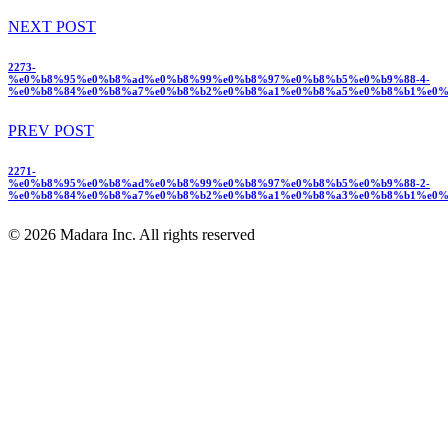
NEXT POST
2273-
%e0%b8%95%e0%b8%ad%e0%b8%99%e0%b8%97%e0%b8%b5%e0%b9%88-4-
%e0%b8%84%e0%b8%a7%e0%b8%b2%e0%b8%a1%e0%b8%a5%e0%b8%b1%e0%
PREV POST
2271-
%e0%b8%95%e0%b8%ad%e0%b8%99%e0%b8%97%e0%b8%b5%e0%b9%88-2-
%e0%b8%84%e0%b8%a7%e0%b8%b2%e0%b8%a1%e0%b8%a3%e0%b8%b1%e0%
© 2026 Madara Inc. All rights reserved