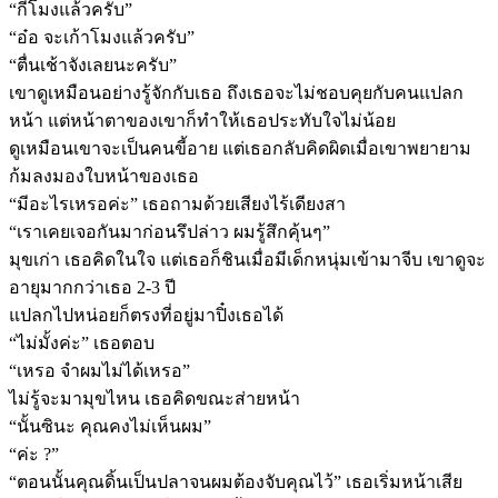
“กี่โมงแล้วครับ”
“อ๋อ จะเก้าโมงแล้วครับ”
“ตื่นเช้าจังเลยนะครับ”
เขาดูเหมือนอย่างรู้จักกับเธอ ถึงเธอจะไม่ชอบคุยกับคนแปลก
หน้า แต่หน้าตาของเขาก็ทำให้เธอประทับใจไม่น้อย
ดูเหมือนเขาจะเป็นคนขี้อาย แต่เธอกลับคิดผิดเมื่อเขาพยายาม
ก้มลงมองใบหน้าของเธอ
“มีอะไรเหรอค่ะ” เธอถามด้วยเสียงไร้เดียงสา
“เราเคยเจอกันมาก่อนรึปล่าว ผมรู้สึกคุ้นๆ”
มุขเก่า เธอคิดในใจ แต่เธอก็ชินเมื่อมีเด็กหนุ่มเข้ามาจีบ เขาดูจะ
อายุมากกว่าเธอ 2-3 ปี
แปลกไปหน่อยก็ตรงที่อยู่มาปิ๋งเธอได้
“ไม่มั้งค่ะ” เธอตอบ
“เหรอ จำผมไม่ได้เหรอ”
ไม่รู้จะมามุขไหน เธอคิดขณะส่ายหน้า
“นั้นซินะ คุณคงไม่เห็นผม”
“ค่ะ ?”
“ตอนนั้นคุณดิ้นเป็นปลาจนผมต้องจับคุณไว้” เธอเริ่มหน้าเสีย