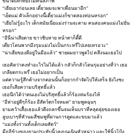
ขนาดเล็กที่ยังไม่คืนสภาพ
“เฮียเอาก่อนเลย เดี๋ยวผมจะพาเพื่อนมาอีก”
“เย็ดแม่ ตัวเล็กอย่างนี้เดี๋ยวแม่งก็ขาดสองท่อนหรอก”
“เฮียไม่รู้อะไร เด็กสมัยเนี่ยแม่งร่านจะตาม คนสองคนแม่งไม่ยั่น
หรอก”
“อีนี่น่าเสียดาย ขาวชิบหาย หน้าตาก็ดี้ดี
เด๊ยวโดนพวกมึงรุมแม่งไม่เป็นกระหรี่ไปเลยเหรอวะ”
“น่าเฮียของดีอยู่ในมือแล้ว” ชายผมยาวพูดไป คลึงนมเธอไป
เธอคิดว่าคงทำอะไรไม่ได้แล้ว กลัวก็กลัวโดนรุมอย่างที่ว่า เธอ
เกลียดกระหรี่ เธอไม่อยากเป็น
แต่ความรู้สึกค้างจากตอนนั้นก็อยากกำจัดไปให้เสร็จ ยังไงซะ
เธอก็เสียความบริสุทธิ์แล้ว
เธอนึกได้ว่าตนเองไม่บริสุทธิ์แล้วก็ร้องห่มร้องไห้
“อีห่าอยู่ดีๆก็ร้อง อีสัตว์ตกใจหมด” ยามพูดฉุนๆ
ยามคว้าเสื้อเธอแล้วดึงถลกขึ้นจนเห็นบราที่หลุดลุ่ยของเธอ
ลูบเบาๆที่หัวนมสีชมพูที่ผ่านการดูดและขบมาแล้ว
“แม่งทั้งร่านทั้งเด็กเลยสัตว์”
มืออีข้างของยามประทับนิ้วลงบนเนินหัวหน่าว และใช้นิ้วโป้ง