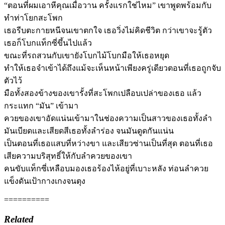
“ตอนที่ผมเอาหีคุณเมื่อวาน ครั้งแรกใช่ไหม” เขาพูดพร้อมกับ
ทำท่าโยกสะโพก
เธอรีบตะกายหนีจนเขาตกใจ เธอวิ่งไม่คิดชีวิต กว่าเขาจะรู้ตัว
เธอก็โบกแท็กซี่ขึ้นไปแล้ว
ขณะที่รถสวนกับเขายังโบกไม้โบกมือให้เธอหยุด
ทำให้เธอจำเข้าได้ถึงแม้จะเห็นหน้าเพียงครู่เดียวตอนที่เธอถูกจับ
ตัวไว้
มือทั้งสองข้างของเขารั้งที่สะโพกเปลือบเปล่าของเธอ แล้ว
กระแทก “มัน” เข้ามา
ควยของเขาอัดแน่นเข้ามาในช่องความเป็นสาวของเธอทั้งลำ
มันเบียดและเสียดสีเธอทั้งลำร่อง จนมันดูดกันแน่น
เป็นตอนที่เธอแสบที่หว่างขา และเสียวซ่านเป็นที่สุด ตอนที่เธอ
เสียความบริสุทธิ์ให้กับลำควยของเขา
คนขับแท็กซี่เหลือบมองเธอร้องไห้อยู่ที่เบาะหลัง ท่อนลำควย
แข็งดันเป้ากางเกงจนตุง
==========
Related