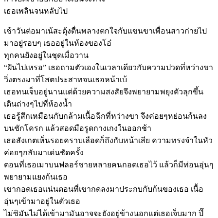
เธอเพลินจนหลับไป
เช้าวันต่อมาเน้สะดุ้งตื่นพลางตกใจกับแขนขาเพื่อนสาวก่ายไป
มาอยู่รอบๆ เธออยู่ในห้องของโอ๋
ทุกคนยังอยู่ในชุดเมื่อวาน
“ฝันไปเหรอ” เธอถามตัวเองในเวลาเดียวกับความปวดที่หว่างขา
วิ่งตรงมาที่โสตประสาทจนเธอหน้าเบ้
เธอทนเจ็บอยู่นานแต่ด้วยความสงสัยจึงพยายามพยุงตัวลุกขึ้น
เดินถ่างๆไปที่ห้องน้ำ
เธอรู้สึกเหมือนกับกล้ามเนื้อฉีกที่หว่างขา จึงค่อยๆหย่อนก้นลง
บนชักโครก แล้วสอดมือรูดกางเกงในออกช้า
เธอสังเกตเห็นรอยคราบเลือดก็ถึงกับหน้าเสีย ความทรงจำในหัว
ค่อยๆกลับมาเด่นชัดครั้ง
ตอนที่เธอเมาบนฟลอร์ชายหลายคนกอดเธอไว้ แล้วก็มีท่อนอุ่นๆ
พยายามแยงก้นเธอ
เขากอดเธอแน่นตอนที่เขากดลงมาประกบกับก้นของเธอ เนื้อ
อุ่นๆเข้ามาอยู่ในตัวเธอ
ไม่ซิมันไม่ได้เข้ามามันอาจจะยังอยู่ข้างนอกแต่เธอเจ็บมาก ปิ๊