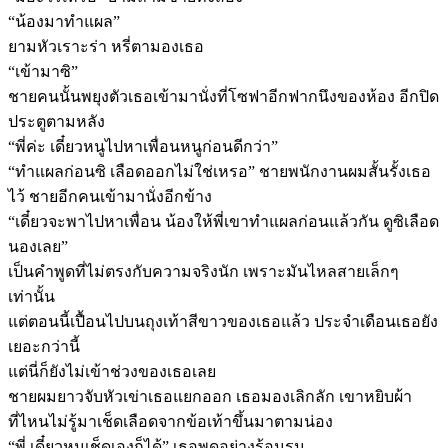
“น้องมาทำแผล”
ยามหัวเราะร่า หรี่ตามองเธอ
“เข้ามาซิ”
ชายคนนั้นพยุงตัวเธอเข้ามานั่งที่โซฟาอีกฟากนึงของห้อง อีกปิด
ประตูตามหลัง
“พี่ค่ะ เดี๋ยวหนูไปหาเพื่อนหนูก่อนดีกว่า”
“ทำแผลก่อนซิ เลือดออกไม่ใช่เหรอ” ชายพนักงานผมสั้นรั้งเธอ
ไว้ ชายอีกคนเข้ามานั่งอีกข้าง
“เดี๋ยวจะพาไปหาเพื่อน น้องให้พี่เขาทำแผลก่อนแล้วกัน ดูซิเลือด
นองเลย”
เป็นคำพูดที่ไม่ตรงกับความจริงนัก เพราะมันไหลสายเล็กๆ
เท่านั้น
แต่ตอนนี้เปื้อนไปบนถุงเท้าสีขาวของเธอแล้ว ประจำเดือนเธอยัง
เยอะกว่านี้
แต่นี่ก็ยังไม่เข้าช่วงของเธอเลย
ชายผมยาวจับหัวเข่าเธอแยกออก เธอมองเลิกลัก เขาหยิบผ้า
ที่ไหนไม่รู้มาเช็ดเลือดจากข้อเท้าขึ้นมาตามน่อง
“พี่ เดี๋ยวหนูเช็ดเองก็ได้” เธอพูดอย่างร้อนรน